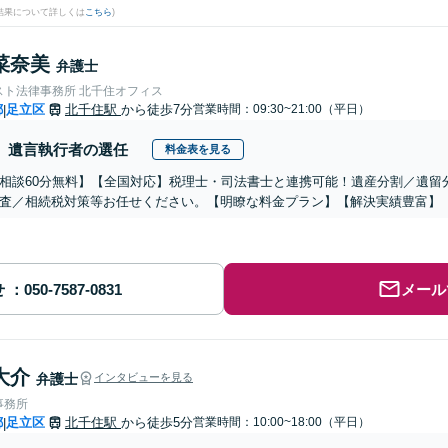
結果について詳しくは
こちら
)
菜奈美
弁護士
スト法律事務所 北千住オフィス
都
足立区
北千住駅
から徒歩7分
営業時間：09:30~21:00（平日）
|
遺言執行者の選任
料金表を見る
相談60分無料】【全国対応】税理士・司法書士と連携可能！遺産分割／遺留
査／相続税対策等お任せください。【明瞭な料金プラン】【解決実績豊富】
せ
メール
大介
弁護士
インタビューを見る
事務所
都
足立区
北千住駅
から徒歩5分
営業時間：10:00~18:00（平日）
|