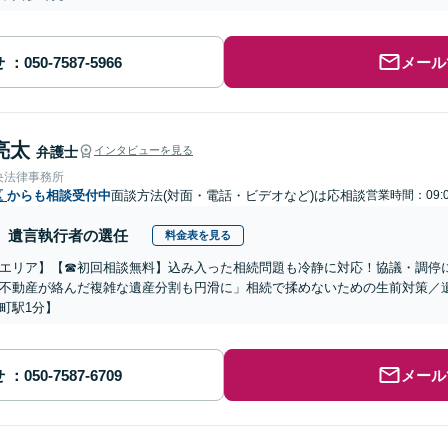
せ
メール
亮太
弁護士
インタビューを見る
央法律事務所
区
からも相談受付中
面談方法(対面・電話・ビデオなど)は応相談
営業時間：09:0
遺言執行者の選任
料金表を見る
エリア】【☎︎初回相談無料】込み入った相続問題も冷静に対応！協議・調停
不動産が絡んだ複雑な遺産分割も円滑に」相続で揉めないための生前対策／
町駅1分】
せ
メール