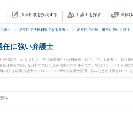
法律相談を投稿する
弁護士を探す
法律Q
弁護士
足立区で法律相談できる弁護士
足立区で相続・遺言に強い弁護士
選任に強い弁護士
士が13名見つかりました。初回面談無料や休日面談に対応している弁護士、解決事
遺産分割等の細かな分野での絞り込み検索もでき便利です。特にベリーベスト法律事
務所の杉山 成榮 弁護士のプロフィール情報や弁護士費用、強みなどが注目されてい
たい』『遺言執行者の選任のトラブル解決の実績豊富な近くの弁護士を検索したい
どでお困りの相談者さんにおすすめです。
選任