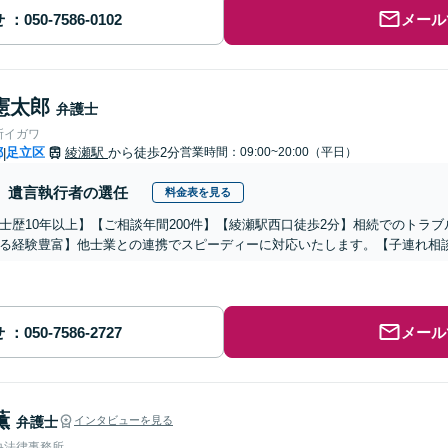
せ
メール
憲太郎
弁護士
所イガワ
都
足立区
綾瀬駅
から徒歩2分
営業時間：09:00~20:00（平日）
|
遺言執行者の選任
料金表を見る
士歴10年以上】【ご相談年間200件】【綾瀬駅西口徒歩2分】相続でのトラ
る経験豊富】他士業との連携でスピーディーに対応いたします。【子連れ相
せ
メール
薫
弁護士
インタビューを見る
央法律事務所