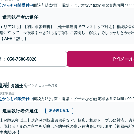
区
からも相談受付中
面談方法(対面・電話・ビデオなど)は応相談
営業時間：09:3
遺言執行者の選任
エリア対応】【初回相談無料】【他士業連携でワンストップ対応】相続紛争
場に立って、今後取るべき対応を丁寧にご説明し、解決までしっかりとサポ
【WEB面談可】
せ
メール
直樹
弁護士
インタビューを見る
法律事務所
区
からも相談受付中
面談方法(対面・電話・ビデオなど)は応相談
営業時間：09:0
遺言執行者の選任
料金表を見る
士経験20年以上】遺産分割協議遺留分など、幅広い相続トラブルに対応。遺
。依頼者さまのご意向を反映した納得感の高い解決を目指します【初回来所相
中央駅5分】