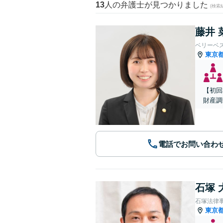
13
人の弁護士が見つかりました
(検索
藤井 
ベリーベ
東京
【初回
財産調
電話でお問い合わ
石塚 
石塚法律
東京