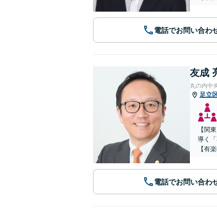
電話でお問い合わ
友成 
丸の内中
足立
【関東
導く「
【有楽
電話でお問い合わ