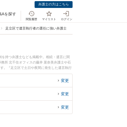
弁護士の方はこちら
&Aを探す
閲覧履歴
マイリスト
ログイン
足立区で遺言執行者の選任に強い弁護士
例を持つ弁護士なども掲載中。相続・遺言に関
務所 北千住オフィスの藤井 菜奈美弁護士や石
ます。『足立区で土日や夜間に発生した遺言執行
』『初回相談無料で遺言執行者の選任を法律相談
変更
変更
変更