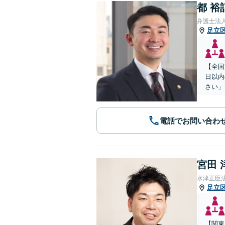
都 裕
弁護士法
足立
【全国
日以内
さい」
電話でお問い合わ
宮田 
水津正臣
足立
【関東