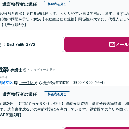
遺言執行者の選任
料金表を見る
60分無料面談】専門用語は使わず、わかりやすい言葉で対話します。まずは
前後の問題を予防・解決【不動産会社と連携】関係性を大切に、代理人とし
【北千住駅5分】
せ
メール
成榮
弁護士
インタビューを見る
事務所
都
足立区
北千住駅
から徒歩3分
営業時間：09:00~18:00（平日）
|
遺言執行者の選任
料金表を見る
住駅2分】【丁寧で分かりやすい説明】遺産分割協議、遺留分侵害額請求、
す。遺言書作成などの生前対策にも注力しています。親族間での争いを防ぐ
WEB面談可】