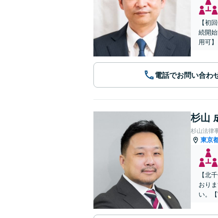
【初回
続開始
用可】
電話でお問い合わ
杉山 
杉山法律
東京
【北千
おりま
い。【