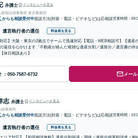
記
弁護士
インタビューを見る
人新都法律事務所 東京事務所
区
からも相談受付中
面談方法(対面・電話・ビデオなど)は応相談
営業時間：09:0
遺言執行者の選任
料金表を見る
対応】大阪・東京の2拠点でチームで迅速対応【電話・WEB相談可】【遺産
の返信を心がけます「不動産が絡んだ複雑な遺産分割／遺留分／遺言書の作
【休日相談あり】
せ
メール
洋志
弁護士
インタビューを見る
法律事務所
区
からも相談受付中
面談方法(対面・電話・ビデオなど)は応相談
営業時間：10:0
遺言執行者の選任
料金表を見る
エリア対応】【初回相談無料】遺産分割協議・調停／遺留分侵害額請求／相