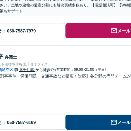
さい。土地や建物の遺産分割にも解決実績多数あり。【電話相談可】【Web
策もサポート
せ
メール
序
弁護士
スト法律事務所 北千住オフィス
都
足立区
北千住駅
から徒歩7分
営業時間：09:00~21:00（平日）
|
刑事事件・労働問題・交通事故など幅広く対応】各分野の専門チームが
せ
メール