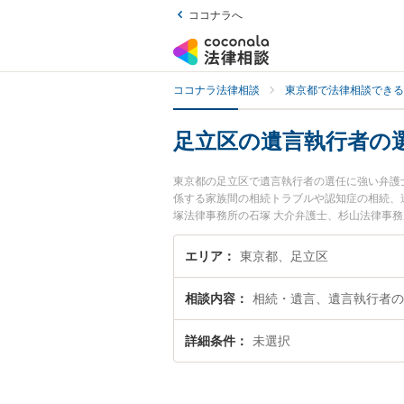
ココナラへ
ココナラ法律相談
東京都で法律相談できる
足立区の遺言執行者の
東京都の足立区で遺言執行者の選任に強い弁護
係する家族間の相続トラブルや認知症の相続、
塚法律事務所の石塚 大介弁護士、杉山法律事
者の選任のトラブルを今すぐに弁護士に相談し
できる足立区内の弁護士に相談予約したい』な
エリア
東京都、足立区
相談内容
相続・遺言、遺言執行者の
詳細条件
未選択