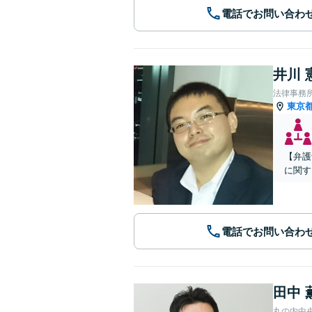
電話でお問い合わ
井川 
法律事務
東京
【弁護
に関す
電話でお問い合わ
田中 
丸の内中