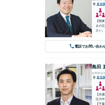
足立
【関東
まの立
さい。
電話でお問い合わ
島田 
佐野総合
足立
【弁護
注力中
【千葉