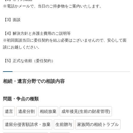
※電話かメールで、当日のご持参物をご案内いたします。
【3】面談
【4】解決方針と弁護士費用のご説明等
※初回面談当日に委任契約を結ぶ必要はございませんので、安心して面
談にお越しください。
【5】正式な依頼（委任契約）
相続・遺言分野での相談内容
問題・争点の種類
遺言
遺産分割
相続放棄
成年後見(生前の財産管理)
遺留分侵害額請求・放棄
生前贈与
家族間の相続トラブル