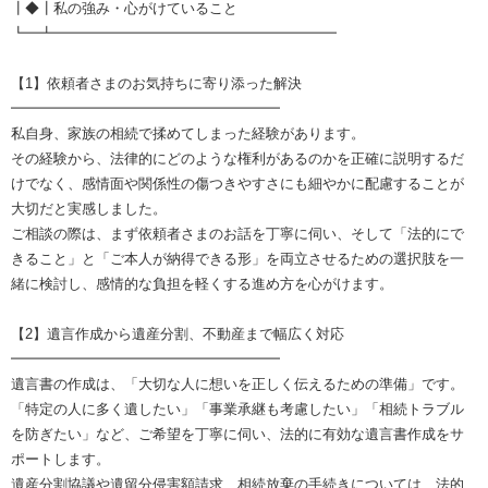
┃◆┃私の強み・心がけていること
┗━┻━━━━━━━━━━━━━━━━━━━━
【1】依頼者さまのお気持ちに寄り添った解決
━━━━━━━━━━━━━━━━━━━
私自身、家族の相続で揉めてしまった経験があります。
その経験から、法律的にどのような権利があるのかを正確に説明するだ
けでなく、感情面や関係性の傷つきやすさにも細やかに配慮することが
大切だと実感しました。
ご相談の際は、まず依頼者さまのお話を丁寧に伺い、そして「法的にで
きること」と「ご本人が納得できる形」を両立させるための選択肢を一
緒に検討し、感情的な負担を軽くする進め方を心がけます。
【2】遺言作成から遺産分割、不動産まで幅広く対応
━━━━━━━━━━━━━━━━━━━
遺言書の作成は、「大切な人に想いを正しく伝えるための準備」です。
「特定の人に多く遺したい」「事業承継も考慮したい」「相続トラブル
を防ぎたい」など、ご希望を丁寧に伺い、法的に有効な遺言書作成をサ
ポートします。
遺産分割協議や遺留分侵害額請求、相続放棄の手続きについては、法的