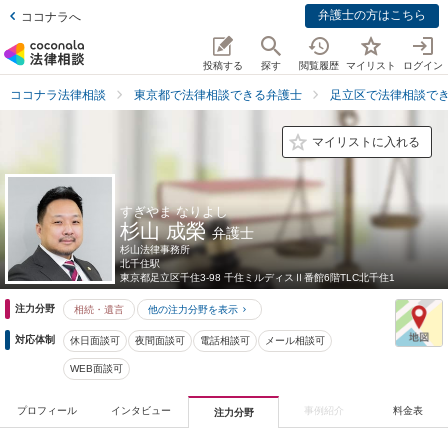
弁護士の方はこちら
ココナラへ
投稿する
探す
閲覧履歴
マイリスト
ログイン
ココナラ法律相談
東京都で法律相談できる弁護士
足立区で法律相談で
マイリストに入れる
すぎやま なりよし
杉山 成榮
弁護士
杉山法律事務所
北千住駅
東京都
足立区千住3-98 千住ミルディスⅡ番館6階TLC北千住1
注力分野
相続・遺言
他の注力分野を表示
対応体制
休日面談可
夜間面談可
電話相談可
メール相談可
WEB面談可
プロフィール
インタビュー
事例紹介
料金表
注力分野