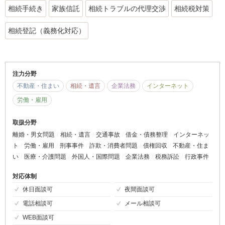
相続手続き
家族信託
相続トラブルの代理交渉
相続税対策
相続登記（義務化対応）
注力分野
不動産・住まい
相続・遺言
企業法務
インターネット
労働・雇用
取扱分野
離婚・男女問題
相続・遺言
交通事故
借金・債務整理
インターネッ
ト
労働・雇用
刑事事件
詐欺・消費者問題
債権回収
不動産・住ま
い
医療・介護問題
外国人・国際問題
企業法務
税務訴訟
行政事件
対応体制
休日面談可
夜間面談可
電話相談可
メール相談可
WEB面談可