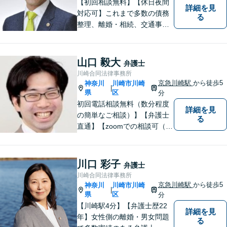
【初回相談無料】【休日夜間
詳細を見
対応可】これまで多数の債務
る
整理、離婚・相続、交通事
故、消費者被害、刑事事件等
を扱ってきました。また、破
産管財人や成年後見人等、裁
山口 毅大
弁護士
判所から依頼を受ける事件も
川崎合同法律事務所
多数経験しています。1人で悩
京急川崎駅
から徒歩5
神奈川
川崎市川崎
|
まずに、是非ご相談くださ
県
区
分
い。
初回電話相談無料（数分程度
詳細を見
の簡単なご相談）】【弁護士
る
直通】【zoomでの相談可（有
料）】【夜間，休日，年末年
始相談可】市民に寄り添った
「街医者」のような弁護士
川口 彩子
弁護士
川崎合同法律事務所
京急川崎駅
から徒歩5
神奈川
川崎市川崎
|
県
区
分
【川崎駅4分】【弁護士歴22
詳細を見
年】女性側の離婚・男女問題
る