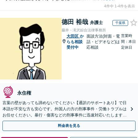
4件中 1-4件を表示
德田 裕哉
弁護士
千葉県
藤井・滝沢綜合法律事務所
営業時
大田区
か
面談方法(対面・電
らも相談
話・ビデオなど)は
間：本日
受付中
応相談
定休日
永住権
言葉の壁があっても諦めないでください【通訳のサポートあり】で日
本語が不安な方も安心です。外国人の方の刑事事件・労働トラブルは
お任せください。暴行・傷害などの刑事事件に迅速対応いたします。
【事前予約で休日・夜間面談可】
料金表を見る