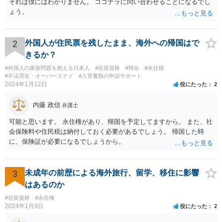
それは僕にはわかりません。 ココナラに問い合わせることになるでし
ょう。
2
外国人が住民票を残したまま、海外への帰国はで
きるか？
#外国人の家族問題を抱える日本人
#在留資格
#帰化
#永住権
#不法滞在・オーバーステイ
#入管書類の申請サポート
2024年1月12日
役にたった
2
内藤 政信
弁護士
可能と思います。 永住権があり、帰国を予定してますから。 また、社
会保険料や住民税は納付しておく必要があるでしょう。 帰国した時
に、保険証が必要になるでしょうから。
3
未成年の前歴による海外旅行、留学、移住に影響
はあるのか
#在留資格
#永住権
2024年1月9日
役にたった
2