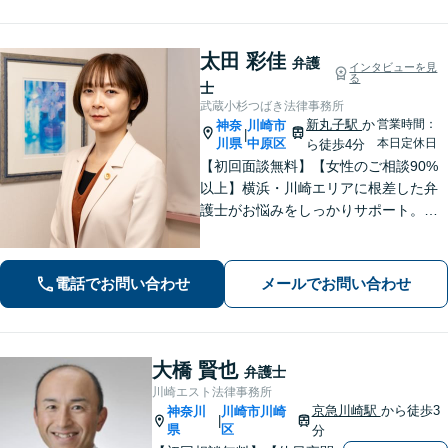
面談】
太田 彩佳
弁護
インタビューを見
る
士
武蔵小杉つばき法律事務所
新丸子駅
か
営業時間：
神奈
川崎市
|
川県
中原区
本日定休日
ら徒歩4分
【初回面談無料】【女性のご相談90%
以上】横浜・川崎エリアに根差した弁
護士がお悩みをしっかりサポート。明
るい将来を切り拓く「あなたのパート
ナー」として、困難な時期を乗り越え
ませんか？
電話でお問い合わせ
メールでお問い合わせ
大橋 賢也
弁護士
川崎エスト法律事務所
京急川崎駅
から徒歩3
神奈川
川崎市川崎
|
県
区
分