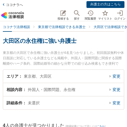
弁護士の方はこちら
ココナラへ
投稿する
探す
閲覧履歴
マイリスト
ログイン
ココナラ法律相談
東京都で法律相談できる弁護士
大田区で法律相談で
大田区の永住権に強い弁護士
東京都の大田区で永住権に強い弁護士が4名見つかりました。初回面談無料や休
日面談に対応している弁護士なども掲載中。外国人・国際問題に関係する国際
離婚やハーグ条約、国際結婚等の細かな分野での絞り込み検索もでき便利で
す。特に京浜蒲田法律事務所の豊田 進士弁護士や大田総合法律事務所の首藤 哲
伺弁護士、法律事務所アヴァンティの平井 雄三弁護士のプロフィール情報や弁
エリア
東京都、大田区
変更
護士費用、強みなどが注目されています。『大田区で土日や夜間に発生した永
住権のトラブルを今すぐに弁護士に相談したい』『永住権のトラブル解決の実
相談内容
外国人・国際問題、永住権
変更
績豊富な近くの弁護士を検索したい』『初回相談無料で永住権を法律相談でき
る大田区内の弁護士に相談予約したい』などでお困りの相談者さんにおすすめ
です。
詳細条件
未選択
変更
4
人の弁護士が見つかりました
(検索結果について詳しくは
こちら
)