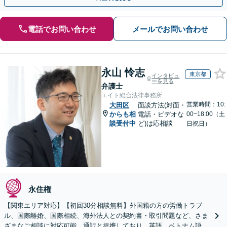
電話でお問い合わせ
メールでお問い合わせ
永山 怜志
東京都
インタビュ
ーを見る
弁護士
エイト総合法律事務所
営業時間：10:
大田区
面談方法(対面・
からも相
電話・ビデオな
00~18:00（土
談受付中
ど)は応相談
日祝日）
永住権
【関東エリア対応】【初回30分相談無料】外国籍の方の労働トラブ
ル、国際離婚、国際相続、海外法人との契約書・取引問題など、さま
ざまなご相談に対応可能。通訳と提携しており、英語、ベトナム語、