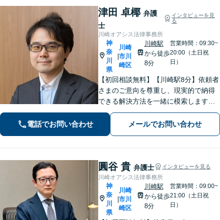
津田 卓椰
弁護
インタビューを見
る
士
川崎オアシス法律事務所
神
川崎駅
営業時間：09:30~
川崎
奈
20:00（土日祝
から徒歩
市川
|
川
日）
8分
崎区
県
【初回相談無料】【川崎駅8分】依頼者
さまのご意向を尊重し、現実的で納得
できる解決方法を一緒に模索します
【離婚問題】調停・訴訟対応に豊富な
実績あり。人生の再出発を全力で応援
電話でお問い合わせ
メールでお問い合わせ
いたします【借金問題】状況を整理
し、最適な解決方法を提案します【休
日面談可】
圓谷 貴
弁護士
インタビューを見る
川崎オアシス法律事務所
神
川崎駅
営業時間：09:00~
川崎
奈
21:00（土日祝
から徒歩
市川
|
川
日）
8分
崎区
県