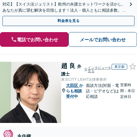
対応】【スイス法ジュリスト】欧州の弁護士ネットワークを活かし、
あなたが真に望む解決を目指します！法人・個人ともに相談多数。細
やかな連絡と粘り強い交渉を徹底【休日・夜間相談可】
料金表を見る
電話でお問い合わせ
メールでお問い合わせ
趙 良
弁
東京都
インタビューを
見る
護士
東京CITY LIGHT法律事務所
営業時
大田区
か
面談方法(対面・電
らも相談
話・ビデオなど)は
間：本日
受付中
応相談
定休日
永住権