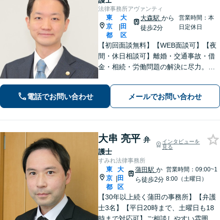
護士
法律事務所アヴァンティ
東
大
大森駅
から
営業時間：本
京
田
|
日定休日
徒歩2分
都
区
【初回面談無料】【WEB面談可】【夜
間・休日相談可】離婚・交通事故・借
金・相続・労働問題の解決に尽力。
「理想の未来」から逆算したスピード
対応で、正当な権利と納得のいく結果
電話でお問い合わせ
メールでお問い合わせ
を最後まで追求します。
大串 亮平
弁
インタビューを
見る
護士
すみれ法律事務所
東
大
蒲田駅
か
営業時間：09:00~1
京
田
|
8:00（土曜日）
ら徒歩2分
都
区
【30年以上続く蒲田の事務所】【弁護
士3名】【平日20時まで、土曜日も18
時まで対応可】ご相談しやすい雰囲気