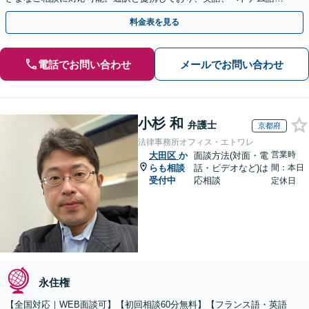
中国語、タイ語等対応可能です（通訳料別途）。
料金表を見る
電話でお問い合わせ
メールでお問い合わせ
小杉 和
弁護士
京都府
法律事務所オフィス・エトワレ
営業時
大田区
か
面談方法(対面・電
らも相談
話・ビデオなど)は
間：本日
受付中
応相談
定休日
永住権
【全国対応｜WEB面談可】【初回相談60分無料】【フランス語・英語