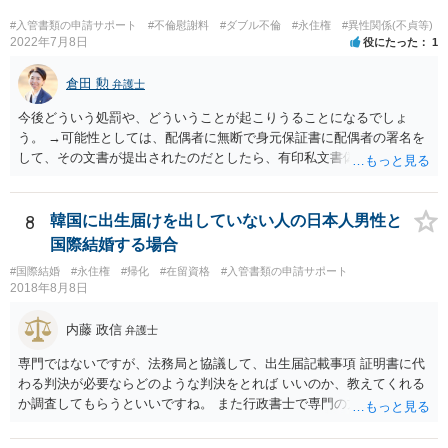
#入管書類の申請サポート
#不倫慰謝料
#ダブル不倫
#永住権
#異性関係(不貞等)
2022年7月8日
役にたった
1
倉田 勲
弁護士
今後どういう処罰や、どういうことが起こりうることになるでしょ
う。 →可能性としては、配偶者に無断で身元保証書に配偶者の署名を
して、その文書が提出されたのだとしたら、有印私文書偽造・同行使
罪が成立する可能性があります。 法定刑は3月以上5年以下の懲役刑が
規定されています。
8
韓国に出生届けを出していない人の日本人男性と
国際結婚する場合
#国際結婚
#永住権
#帰化
#在留資格
#入管書類の申請サポート
2018年8月8日
内藤 政信
弁護士
専門ではないですが、法務局と協議して、出生届記載事項 証明書に代
わる判決が必要ならどのような判決をとれば いいのか、教えてくれる
か調査してもらうといいですね。 また行政書士で専門の方がいそうな
ので、探して聞いても いいですね。