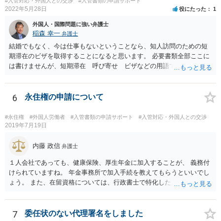
#入管対応・外国人との交渉
#入管書類の申請サポート
2022年5月28日
役にたった
1
外国人・国際問題に強い弁護士
稲森 幸一
弁護士
結婚でもなく、今は仕事もないということなら、知人訪問のための短
期滞在のビザを取得することになると思います。 必要書類全部ここに
は書けませんが、短期滞在 呼び寄せ ビザなどの用語で検索すると
あなたが日本で用意する物と本人が自分で用意するものが出てきま
す。 それらを揃えて、イランにある日本大使館ににビザを申請するこ
とになります。 期間は通常９０日、３０日、あるいは１５日ですが、
6
永住権の申請について
今はコロナもあり刻々と状況が変わっているので、事前に外務省や大
使館に問い合わせたほうがいいかもしれません。ネットでの情報収集
#永住権
#外国人労働者
#入管書類の申請サポート
#入管対応・外国人との交渉
もしたほうがいいと思います
2019年7月19日
内藤 政信
弁護士
１人会社であっても、健康保険、厚生年金に加入することが、 義務付
けられていますね。 年金事務所で加入手続を教えてもらうといいでし
ょう。 また、在留資格については、行政書士で特化した人が何人も い
るので、まずは、そこから情報を得る方が先ですね。 弁護士で得意な
人は少ないですね。
7
委任状のない代理署名をしました