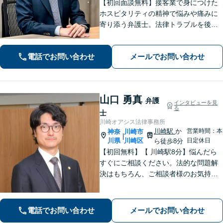
【初回面談無料】接客業で身につけた
ホスピタリティの精神で悩みや痛みに
寄り添う弁護士。法律トラブルを後ろ
めたく思う必要はありません！【離婚
／借金／相続など】人生の困難を取り
電話でお問い合わせ
メールでお問い合わせ
除くことをお助けします。【初回面談
無料】【秘密厳守】【子連れ相談可】
山口 勇真
弁護
インタビューを見
る
士
川崎オアシス法律事務所
川崎駅
か
営業時間：本
神奈
川崎市
|
川県
川崎区
日定休日
ら徒歩8分
【初回無料】【 川崎駅8分】悩んだら
すぐにご相談ください。法的な問題解
決はもちろん、ご相談者様のお気持ち
まで徹底サポートします。不安を和ら
げる「レスポンスの速さ」と「二人三
脚」の姿勢で解決まで伴走いたします
電話でお問い合わせ
メールでお問い合わせ
ので安心してお任せください。【WEB