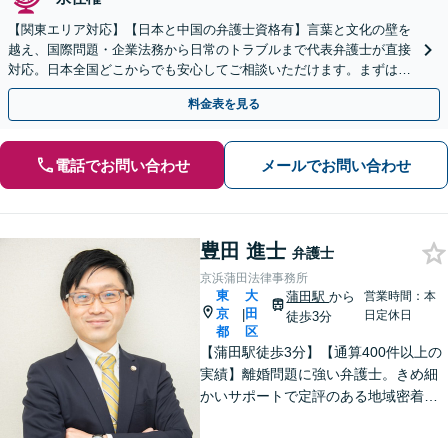
【関東エリア対応】【日本と中国の弁護士資格有】言葉と文化の壁を
越え、国際問題・企業法務から日常のトラブルまで代表弁護士が直接
対応。日本全国どこからでも安心してご相談いただけます。まずは一
歩を踏み出してみませんか。【初回相談無料】
料金表を見る
電話でお問い合わせ
メールでお問い合わせ
豊田 進士
弁護士
京浜蒲田法律事務所
東
大
蒲田駅
から
営業時間：本
京
田
|
日定休日
徒歩3分
都
区
【蒲田駅徒歩3分】【通算400件以上の
実績】離婚問題に強い弁護士。きめ細
かいサポートで定評のある地域密着型
の法律事務所。【夜間／休日相談も対
応可】【明確な料金体制】相続や労働