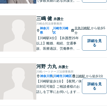
で多数実績のある弁護士。画
一的な対応ではなく、お一人
お一人の人生を背負っている
自覚を持ち、ご一緒に解決へ
三嶋 健
弁護士
の 道を考えてまいります。ま
川崎合同法律事務所
ずはお気軽にご相談くださ
京急川崎駅
から徒歩5
神奈川
川崎市川崎
|
い！【子連れ相談OK】
県
区
分
【川崎駅4分】【弁護歴25年
詳細を見
以上】離婚、相続、交通事
る
故、医療過誤、労働事件、会
社事件など、幅広い分野で実
績あり！日々勉強を怠らず、
皆様を守れるよう尽力してい
河野 力丸
弁護士
ます。人権を守りながら社会
川崎パートナーズ法律事務所
の役に立つことがやりがいで
神奈川県
川崎市川崎区
川崎駅
から徒歩1分
|
す。【後払いOK】
【川崎駅徒歩1分】【夜間／休
詳細を見
日対応可能】ご相談者様のお
る
話しを丁寧にお伺いします。
離婚問題／相続問題／交通事
故／借金問題／インターネッ