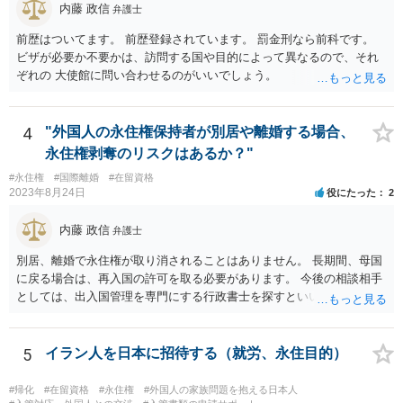
内藤 政信
弁護士
前歴はついてます。 前歴登録されています。 罰金刑なら前科です。
ビザが必要か不要かは、訪問する国や目的によって異なるので、それ
ぞれの 大使館に問い合わせるのがいいでしょう。
4
"外国人の永住権保持者が別居や離婚する場合、
永住権剥奪のリスクはあるか？"
#永住権
#国際離婚
#在留資格
2023年8月24日
役にたった
2
内藤 政信
弁護士
別居、離婚で永住権が取り消されることはありません。 長期間、母国
に戻る場合は、再入国の許可を取る必要があります。 今後の相談相手
としては、出入国管理を専門にする行政書士を探すといいでしょう。
5
イラン人を日本に招待する（就労、永住目的）
#帰化
#在留資格
#永住権
#外国人の家族問題を抱える日本人