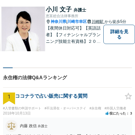
ト問題など、幅広い法律トラ
ブルに対応可能。【明確な料
小川 文子
弁護士
金体系】法律トラブルでお悩
恵富総合法律事務所
みの方は、お気軽にご相談く
神奈川県
川崎市幸区
川崎駅
から徒歩5分
|
ださい。
【夜間休日対応可】【英語話
詳細を見
者】【フィナンシャルプラン
る
ニング技能士有資格】２０年
以上の事業所勤務経験があり
ます。中小企業診断士、証券
アナリスト検定会員も保有し
ております。
永住権の法律Q&Aランキング
1
ココナラで占い販売に関する質問
#入管書類の申請サポート
#不法滞在・オーバーステイ
#永住権
#外国人労働者
2018年10月13日
役にたった
3
内藤 政信
弁護士