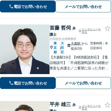
問題など、幅広い問題にも対応ができ
電話でお問い合わせ
メールでお問い合わせ
ます。
首藤 哲伺
弁
インタビューを
見る
護士
大田総合法律事務所
東
大
大森駅
から
営業時間：本
京
田
|
日定休日
徒歩2分
都
区
【大森駅2分】【WEB面談対応】【電
話相談可】「不貞慰謝料請求の経験が
豊富な弁護士／ご要望に沿った方針を
一緒に検討します「幅広い相続案件に
対応：遺産分割協議・調停から遺留分
電話でお問い合わせ
メールでお問い合わせ
侵害請求や相続放棄の手続きまで丁寧
にサポートいたします」【完全個室対
応】
平井 雄三
弁
インタビューを
見る