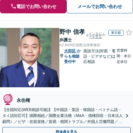
電話でお問い合わせ
メールでお問い合わせ
野中 信孝
東京都
インタビュ
ーを見る
弁護士
AZ MORE国際法律事務所
営業時
大田区
か
面談方法(対面・電
らも相談
話・ビデオなど)は
間：本日
受付中
応相談
定休日
永住権
【全国対応(WEB相談可能)】【中国語・英語・韓国語・ベトナム語・
タイ語対応可】国際相続／国際企業法務（M&A・債権回収・日本法人
顧問）／ビザ・在留資格／貿易・税関トラブル／外国人労働問題／外
国人刑事事件など、幅広いご相談に対応可能
料金表を見る