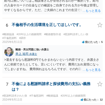
給与口座についてはご相談者さんが管理されるのが一般的です。給与
の入金やカードの出金などの確認をご自身でされる方が今後は管理し
やすくなるからです。ただ、ご夫婦のこれまでの生活で奥様が管理さ
れており不当な出金をしないというのであれば、それはそのまま維持
しても構わないとは思います。 隠し財産といっても、収入は給与だけ
で隠しようがないでしょうし、今わかっていない財産がないのであれ
6
不倫相手の生活環境を正してほしいです。
ば別居後に新たな財産ができてもお互いに分与を主張できないことに
はなりますので杞憂ということになろうかと思います。 婚姻費用を渡
#離婚協議
#20年以上の婚姻期間
#離婚書類作成
#慰謝料請求したい側
さないというおそれを奥様が抱くのはやむない面もあるとは思います
#不倫慰謝料
#調停
2025年6月11日
役にたった
5
が、ここは信じていただくしかないですし、婚姻費用の金額の合意が
できるかどうかの方が重要だと思います（合意できなれば納得した金
離婚・男女問題に強い弁護士
額をもらえないという意味では、奥様の不満は残るからです）。 特別
井上 祐司
弁護士
経費という問題はあるのですが、一般には、収入から婚姻費用は定め
>退去するなら慰謝料0円でもかまわないという内容ですと、弁護士さ
られ、全ての生活費が入っていると見ます。奥様の利益のために支払
んに依頼できたとしても、言いにくいですが、費用だおれ覚悟になっ
っている費用については、婚姻費用から引くことも相当だと思いま
てしまいますね。 費用倒れはもちろんですが、その内容は、法律的に
す。
義務のないことをお願いする内容となってしまうので、弁護士の受任
は期待しにくいと思います。 内容証明又は弁護士に委任することを検
討されているのであれば、慰謝料請求に限定した方がよいでしょう。
7
不倫による慰謝料請求と探偵費用の支払い義務
内容証明郵便において、「退去するのであれば慰謝料は要らない」と
は？
あなたが書いたとしても、法律上、あなたに建物からの退去を求める
#慰謝料請求された側
#不倫慰謝料
#離婚協議
#20年以上の婚姻期間
権限はないので、やはり不自然になってしまいます。
2024年9月11日
役にたった
12