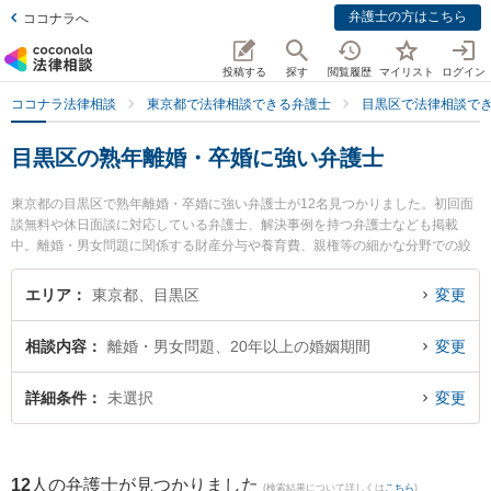
弁護士の方はこちら
ココナラへ
投稿する
探す
閲覧履歴
マイリスト
ログイン
ココナラ法律相談
東京都で法律相談できる弁護士
目黒区で法律相談で
目黒区の熟年離婚・卒婚に強い弁護士
東京都の目黒区で熟年離婚・卒婚に強い弁護士が12名見つかりました。初回面
談無料や休日面談に対応している弁護士、解決事例を持つ弁護士なども掲載
中。離婚・男女問題に関係する財産分与や養育費、親権等の細かな分野での絞
り込み検索もでき便利です。特に弁護士法人ポルト法律事務所の上原子 将巨弁
護士やリベラルアーツ法律事務所の松木 隆佳弁護士、目黒法律事務所の小林 嵩
エリア
東京都、目黒区
変更
弁護士のプロフィール情報や弁護士費用、強みなどが注目されています。『目
黒区で土日や夜間に発生した熟年離婚・卒婚のトラブルを今すぐに弁護士に相
相談内容
離婚・男女問題、20年以上の婚姻期間
変更
談したい』『熟年離婚・卒婚のトラブル解決の実績豊富な近くの弁護士を検索
したい』『初回相談無料で熟年離婚・卒婚を法律相談できる目黒区内の弁護士
に相談予約したい』などでお困りの相談者さんにおすすめです。
詳細条件
未選択
変更
12
人の弁護士が見つかりました
(検索結果について詳しくは
こちら
)