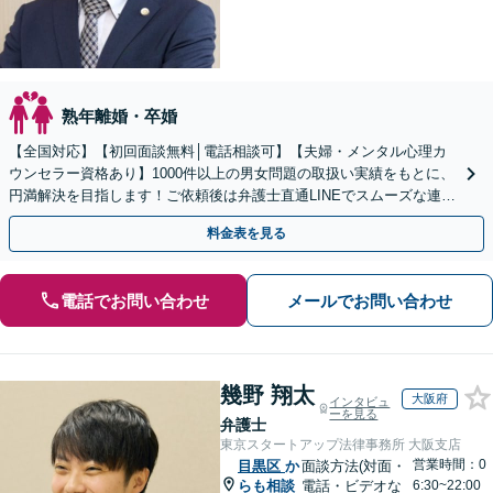
熟年離婚・卒婚
【全国対応】【初回面談無料│電話相談可】【夫婦・メンタル心理カ
ウンセラー資格あり】1000件以上の男女問題の取扱い実績をもとに、
円満解決を目指します！ご依頼後は弁護士直通LINEでスムーズな連絡
も可能。セカンドオピニオンのご相談も承ります
料金表を見る
電話でお問い合わせ
メールでお問い合わせ
幾野 翔太
大阪府
インタビュ
ーを見る
弁護士
東京スタートアップ法律事務所 大阪支店
営業時間：0
目黒区
か
面談方法(対面・
らも相談
電話・ビデオな
6:30~22:00