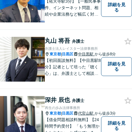
【祐天寺駅3分】【一般民事事
詳細を見
件、インターネット問題、相
る
続や企業法務など幅広く対応
可能！】皆様のお話を隅々ま
でお伺いし、納得のいく解決
へと導いてまいります。お困
丸山 将吾
りごとがあれば、なんでもご
弁護士
相談ください。スピーディで
弁護士法人レイスター法律事務所
的確な解決方法をご提案いた
東京都
目黒区
中目黒駅
から徒歩8分
|
します。
【初回面談無料】【中目黒駅8
詳細を見
分】記者として培った「聴く
る
心」は、弁護士として相談者
様のお話を丁寧に受けとめる
うえで、今も大切にしている
姿勢です。その一つひとつに
深井 辰也
真摯に向き合い、最善の解決
弁護士
へと導けるよう尽力いたしま
再生の歩み法律事務所
す。 【完全個室】
東京都
目黒区
代官山駅
から徒歩3分
|
【借金問題相談料無料】【24
詳細を見
時間予約受付】 「もう無理か
る