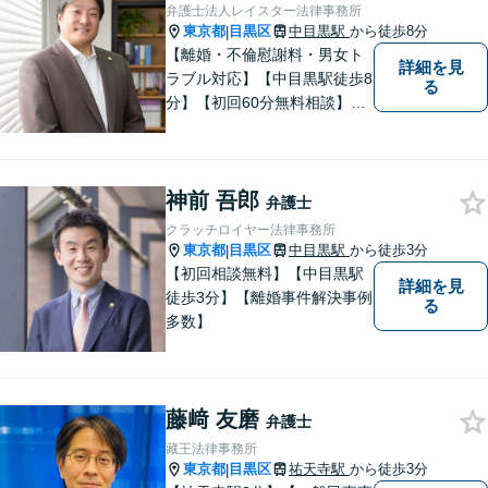
弁護士法人レイスター法律事務所
東京都
目黒区
中目黒駅
から徒歩8分
|
【離婚・不倫慰謝料・男女ト
詳細を見
ラブル対応】【中目黒駅徒歩8
る
分】【初回60分無料相談】最
善の結果獲得のため、あらゆ
る方法を模索・検討し、実践
いたします。
神前 吾郎
弁護士
クラッチロイヤー法律事務所
東京都
目黒区
中目黒駅
から徒歩3分
|
【初回相談無料】【中目黒駅
詳細を見
徒歩3分】【離婚事件解決事例
る
多数】
藤﨑 友磨
弁護士
藏王法律事務所
東京都
目黒区
祐天寺駅
から徒歩3分
|