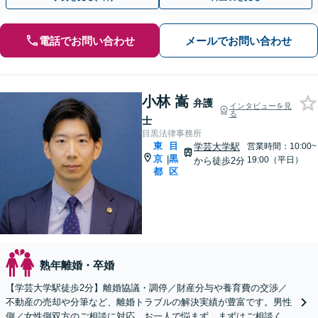
電話でお問い合わせ
メールでお問い合わせ
小林 嵩
弁護
インタビューを見
る
士
目黒法律事務所
東
目
学芸大学駅
営業時間：10:00~
京
黒
|
19:00（平日）
から徒歩2分
都
区
熟年離婚・卒婚
【学芸大学駅徒歩2分】離婚協議・調停／財産分与や養育費の交渉／
不動産の売却や分筆など、離婚トラブルの解決実績が豊富です。男性
側／女性側双方のご相談に対応。お一人で悩まず、まずはご相談くだ