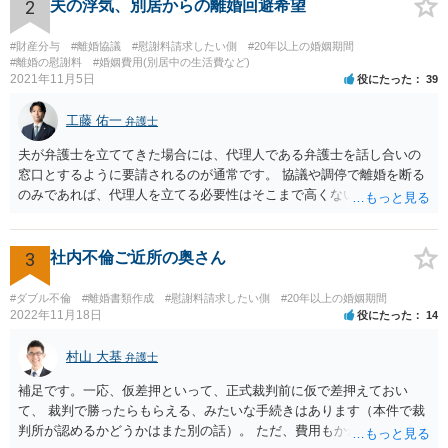
2
夫の浮気、別居からの離婚回避希望
#財産分与
#離婚協議
#慰謝料請求したい側
#20年以上の婚姻期間
#離婚の慰謝料
#婚姻費用(別居中の生活費など)
2021年11月5日
役にたった
39
工藤 佑一
弁護士
夫が弁護士を立ててきた場合には、代理人である弁護士を話し合いの
窓口とするように要請されるのが通常です。 協議や調停で離婚を断る
のみであれば、代理人を立てる必要性はそこまで高くないようにも思
われますが、条件によっては離婚も検討するというお考えの場合や婚
姻費用についてもまとまっていない状況である場合には代理人を立て
ることが適切かも知れません。 依頼するかどうかの検討も含め、お近
3
社内不倫ご近所の奥さん
くの弁護士へ相談はされてみると良いと考えます。
#ダブル不倫
#離婚書類作成
#慰謝料請求したい側
#20年以上の婚姻期間
2022年11月18日
役にたった
14
村山 大基
弁護士
補足です。一応、仮差押といって、正式裁判前に仮で差押えておい
て、 裁判で勝ったらもらえる、みたいな手続きはあります（本件で裁
判所が認めるかどうかはまた別の話）。 ただ、費用もかかりますし、