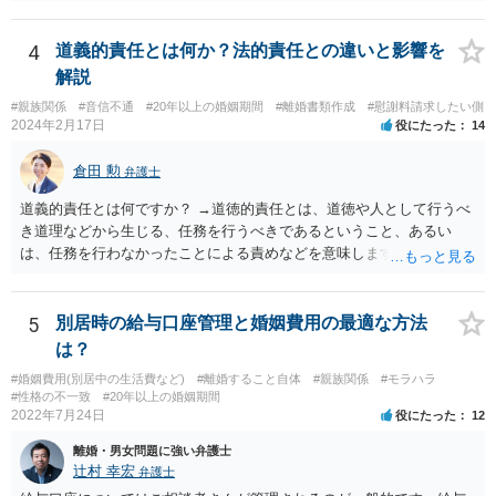
必ず本件で認められるとも限りませんので、現時点で仮差押を考える
のであれば、 面談相談に行って詳しく話を聞いてみましょう。
4
道義的責任とは何か？法的責任との違いと影響を
解説
#親族関係
#音信不通
#20年以上の婚姻期間
#離婚書類作成
#慰謝料請求したい側
2024年2月17日
役にたった
14
倉田 勲
弁護士
道義的責任とは何ですか？ →道徳的責任とは、道徳や人として行うべ
き道理などから生じる、任務を行うべきであるということ、あるい
は、任務を行わなかったことによる責めなどを意味します。 道義的責
任では、倫理ないし道徳上の責任のため法的責任のような強制力や罰
則はありませんが、道義的責任を果たさないことで、他人からの信用
を無くす、不遇を受けるなどの一般的にはそのような事実上の不利益
5
別居時の給与口座管理と婚姻費用の最適な方法
が生じます。
は？
#婚姻費用(別居中の生活費など)
#離婚すること自体
#親族関係
#モラハラ
#性格の不一致
#20年以上の婚姻期間
2022年7月24日
役にたった
12
離婚・男女問題に強い弁護士
辻村 幸宏
弁護士