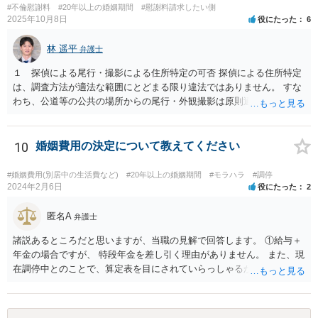
#不倫慰謝料
#20年以上の婚姻期間
#慰謝料請求したい側
２００万円と考えるにしても、 婚姻費用＋慰謝料２００万円、が正し
2025年10月8日
役にたった
6
いです。 その上で、このまま離婚に応じない場合、婚姻費用が月４万
円なら、５年と少し婚姻費用を貰い続ければ 婚姻費用だけでも２００
林 遥平
弁護士
万円になりますので、早めに近所の弁護士に相談に行って対応につい
てアドバイスを受けてみましょう。
１ 探偵による尾行・撮影による住所特定の可否 探偵による住所特定
は、調査方法が適法な範囲にとどまる限り違法ではありません。 すな
わち、公道等の公共の場所からの尾行・外観撮影は原則適法であり、
住居敷地内への侵入、屋内・窓越しの撮影、盗聴・盗撮等の私的領域
への侵害行為は違法の可能性があります。したがって、夫が相手女性
と会う約束を取り付け、探偵が公道上から尾行・撮影して住所を割り
10
婚姻費用の決定について教えてください
出す方法は、手段が適法であれば問題ありません。 ２ 相手女性が既
婚者であった場合の夫への慰謝料請求の可能性 相手女性が既婚である
#婚姻費用(別居中の生活費など)
#20年以上の婚姻期間
#モラハラ
#調停
場合、その配偶者は、夫と相手女性の双方に対して不貞行為に基づく
2024年2月6日
役にたった
2
慰謝料請求を行うことが可能です（民法709条）。 ただし、夫に以下
の事情があれば、過失の有無や慰謝料額に影響します。 ・相手女性が
匿名A
弁護士
独身であると虚偽申告していた ・夫が既婚と知らなかったことに合理
諸説あるところだと思いますが、当職の見解で回答します。 ①給与＋
的理由がある もっとも、相手女性が既婚であることを容易に確認でき
年金の場合ですが、 特段年金を差し引く理由がありません。 また、現
たにもかかわらず漫然と関係を続けた場合は、夫の過失が認められ、
在調停中とのことで、算定表を目にされていらっしゃるかと思いま
慰謝料（50～150万円程度？）が発生し得ます。
す。 給与と年金を単純に足した金額で計算すべきかどうかですが、 給
与の場合、就労するために必要だとされる経費を控除しています。 年
金の場合は、この控除をする必要がありませんので、 詳しい計算式は