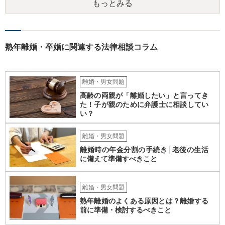
もっとみる
割愛しますが、 単純な足し算をした部分の表よりも多い金額が妥当と
いうことになります。 ②婚姻費用は相当額の半分10万円しか出さない
半分というのは合理的な根拠がありません。 算定表上、夫婦のみのも
ので考えるというのであれば多少はわかりますが。 合意ができなけれ
ば審判となりますが、 相手方の根拠のない主張に沿ったものになると
熟年離婚・卒婚に関連する法律相談コラム
は考え難いと思います。
離婚・男女問題
高齢の両親が「離婚したい」と言ってき
た！子が親のために弁護士に相談してい
い？
離婚・男女問題
離婚時の年金分割の手続き│老後の生活
に備えて準備すべきこと
離婚・男女問題
熟年離婚のよくある原因とは？離婚する
前に準備・検討するべきこと