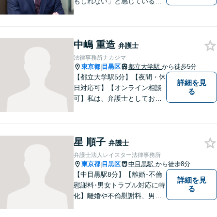
もしれない」と感じている方
でも、希望を見出せるケース
が多くありますので、まずは
一度ご相談ください。【セカ
中嶋 重造
ンドオピニオンにも対応】
弁護士
法律事務所ナカジマ
東京都
目黒区
都立大学駅
から徒歩5分
|
【都立大学駅5分】【夜間・休
詳細を見
日対応可】【オンライン相談
る
可】私は、弁護士としてお客
様の希望される解決策を法的
観点から整理し、その実現に
向けて全力を尽くすことが使
星 順子
命だと考えています。 悩む前
弁護士
に、ぜひ専門家である私にご
弁護士法人レイスター法律事務所
相談ください。
東京都
目黒区
中目黒駅
から徒歩8分
|
【中目黒駅8分】【離婚･不倫
詳細を見
慰謝料･男女トラブル対応に特
る
化】離婚や不倫慰謝料、男女
間のトラブルなど、感情が複