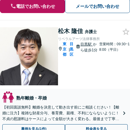
電話でお問い合わせ
メールでお問い合わせ
松木 隆佳
弁護士
リベラルアーツ法律事務所
東
目
目黒駅
か
営業時間：09:30~1
京
黒
|
8:00（平日）
ら徒歩1分
都
区
熟年離婚・卒婚
【初回面談無料】離婚を決意して動き出す前にご相談ください！【離
婚に注力】複雑な財産分与、養育費、親権、不利にならないように！
不貞の慰謝料はケースによって金額が大きく変わる。最後まで丁寧に
対応いたします。どうぞご安心ください【目黒駅徒歩1分】
事例を見る(1件)
料金表を見る