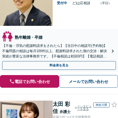
受付中
ど)は応相談
（平日）
熟年離婚・卒婚
【不倫・浮気の慰謝料請求をされたら】【当日中の相談可(予約制)】
不倫問題の相談は毎月100件以上、慰謝料請求された側の交渉・解決
実績が豊富な法律事務所です。【不倫相談は初回0円】【電話相談で
ご契約まで対応可/来所不要】
料金表を見る
電話でお問い合わせ
メールでお問い合わせ
太田 彩
神奈川県
インタビュ
ーを見る
佳
弁護士
武蔵小杉つばき法律事務所