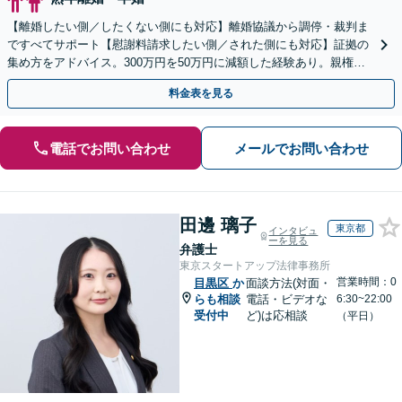
【離婚したい側／したくない側にも対応】離婚協議から調停・裁判ま
ですべてサポート【慰謝料請求したい側／された側にも対応】証拠の
集め方をアドバイス。300万円を50万円に減額した経験あり。親権や
養育費・子の引き渡しにも精通している弁護士です。
料金表を見る
電話でお問い合わせ
メールでお問い合わせ
田邊 璃子
東京都
インタビュ
ーを見る
弁護士
東京スタートアップ法律事務所
営業時間：0
目黒区
か
面談方法(対面・
らも相談
電話・ビデオな
6:30~22:00
受付中
ど)は応相談
（平日）