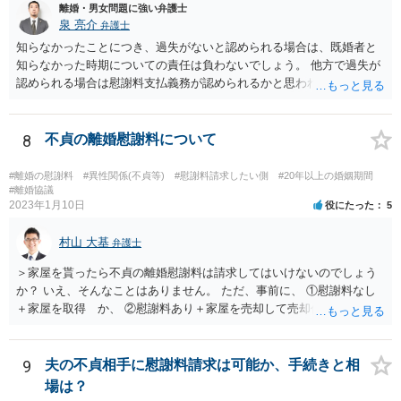
離婚・男女問題に強い弁護士
泉 亮介
弁護士
知らなかったことにつき、過失がないと認められる場合は、既婚者と
知らなかった時期についての責任は負わないでしょう。 他方で過失が
認められる場合は慰謝料支払義務が認められるかと思われます。 ま
た、夫婦関係が冷め切っているというのは不貞相手の発言であり、客
観的な事実かは不明なため、客観的な事実として婚姻関係が破綻して
いたことが証明できない限り、そのような説明を受けていたとしても
8
不貞の離婚慰謝料について
配偶者からの慰謝料請求については影響はあまりしないでしょう。 探
偵費用については認められるケースもありますが、一部に限られるも
#離婚の慰謝料
#異性関係(不貞等)
#慰謝料請求したい側
#20年以上の婚姻期間
のも多く、少なくとも最初から支払いに合意はせず、支払い義務がな
#離婚協議
2023年1月10日
役にたった
5
いことを主張し争うこととなるかと思われます。
村山 大基
弁護士
＞家屋を貰ったら不貞の離婚慰謝料は請求してはいけないのでしょう
か？ いえ、そんなことはありません。 ただ、事前に、 ①慰謝料なし
＋家屋を取得 か、 ②慰謝料あり＋家屋を売却して売却代金を分ける
の、どちらが得かは計算しておいた方がいいと思います。 ①の方が得
なら、慰謝料代わりに不動産全部もらう、はありだと思います。 ＞婚
姻費用は慰謝料とは別だと思うのですが 主人は世間の相場は200万や
9
夫の不貞相手に慰謝料請求は可能か、手続きと相
とどうなんでしょうか？アドバイスお願いいたします。 婚姻費用につ
場は？
いては、おっしゃる通り別です。 なので、ご主人の主張通り慰謝料を