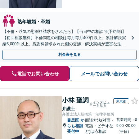
熟年離婚・卒婚
【不倫・浮気の慰謝料請求をされたら】【当日中の相談可(予約制)】
【初回相談無料】不倫問題の相談は毎月毎月400件以上、累計解決実
績6,000件以上。慰謝料請求された側の交渉・解決実績が豊富な法律
事務所です。
料金表を見る
電話でお問い合わせ
メールでお問い合わせ
小林 聖詞
東京都
インタビュ
ーを見る
弁護士
弁護士法人新橋第一法律事務所
営業時間：0
目黒区
か
面談方法(対面・
らも相談
電話・ビデオな
9:00~20:00
受付中
ど)は応相談
（平日）