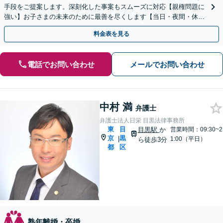
手段をご提案します。深刻化した事案もスムーズに対応【親権問題に
強い】お子さまの未来のために最善を尽くします【当日・夜間・休日
対応】
料金表を見る
電話でお問い合わせ
メールでお問い合わせ
中村 満
弁護士
弁護士法人日栄 目黒法律事務所
東
目
目黒駅
か
営業時間：09:30~2
京
黒
|
1:00（平日）
ら徒歩3分
都
区
熟年離婚・卒婚