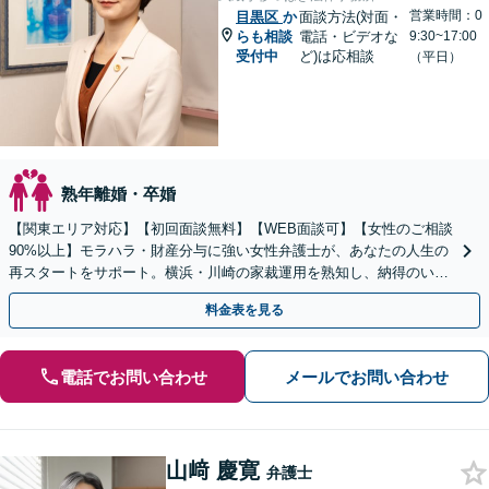
営業時間：0
目黒区
か
面談方法(対面・
らも相談
電話・ビデオな
9:30~17:00
受付中
ど)は応相談
（平日）
熟年離婚・卒婚
【関東エリア対応】【初回面談無料】【WEB面談可】【女性のご相談
90%以上】モラハラ・財産分与に強い女性弁護士が、あなたの人生の
再スタートをサポート。横浜・川崎の家裁運用を熟知し、納得のいく
解決へ。まずは一人で抱え込まずにご相談ください。
料金表を見る
電話でお問い合わせ
メールでお問い合わせ
山﨑 慶寛
弁護士