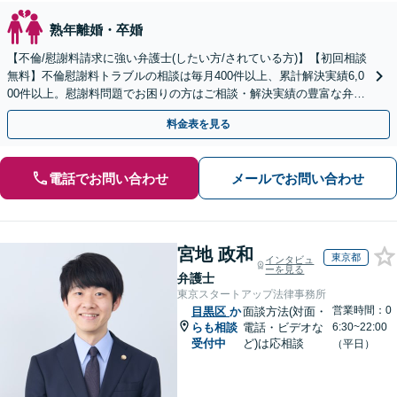
熟年離婚・卒婚
【不倫/慰謝料請求に強い弁護士(したい方/されている方)】【初回相談
無料】不倫慰謝料トラブルの相談は毎月400件以上、累計解決実績6,0
00件以上。慰謝料問題でお困りの方はご相談・解決実績の豊富な弁護
士による無料相談をご利用ください。
料金表を見る
電話でお問い合わせ
メールでお問い合わせ
宮地 政和
東京都
インタビュ
ーを見る
弁護士
東京スタートアップ法律事務所
営業時間：0
目黒区
か
面談方法(対面・
らも相談
電話・ビデオな
6:30~22:00
受付中
ど)は応相談
（平日）