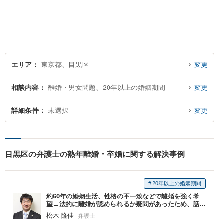
雑に絡み合う問題は、法律だ
けでなく人の心への理解も大
切です。お一人で抱え込ま
ず、まずはお気軽にご相談く
ださい。【完全個室】
エリア
東京都、目黒区
変更
相談内容
離婚・男女問題、20年以上の婚姻期間
変更
詳細条件
未選択
変更
目黒区の弁護士の熟年離婚・卒婚に関する解決事例
# 20年以上の婚姻期間
約60年の婚姻生活、性格の不一致などで離婚を強く希
望→法的に離婚が認められるか疑問があったため、話
し合いの結果、一定額の解決金を支払い、離婚が成立
松木 隆佳
弁護士