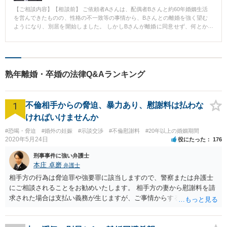
した事例
【ご相談内容】【相談前】 ご依頼者Aさんは、配偶者Bさんと約60年婚姻生活
を営んできたものの、性格の不一致等の事情から、Bさんとの離婚を強く望む
ようになり、別居を開始しました。 しかしBさんが離婚に同意せず、何とか
離婚をすることが出来ないかと、当事務所にご相談にいらっしゃいました。
【相談後】 Aさんの離婚をしたいという強い気持ちは理解したものの、法的
に離婚が認められるか疑問もあったため、解決金等の支払いをすることで話
し合いで離婚に応じてもらう方針を立てて交渉を行いました。 話し合いの結
果、一定額の解決金を支払って離婚ができました。 【弁護士からのコメン
熟年離婚・卒婚の法律Q&Aランキング
ト】 依頼者は離婚を強く希望しており、相手方はこれを強く拒否していたと
ころ、依頼者が相当額の支払いをしてでも離婚したいとのご意向であったた
め、それを相手方に提示させていただいた結果、応じてもらうことができま
1
した。
不倫相手からの脅迫、暴力あり、慰謝料は払わな
ければいけませんか
#恐喝・脅迫
#婚外の妊娠
#示談交渉
#不倫慰謝料
#20年以上の婚姻期間
2020年5月24日
役にたった
176
刑事事件に強い弁護士
本庄 卓磨
弁護士
相手方の行為は脅迫罪や強要罪に該当しますので、警察または弁護士
にご相談されることをお勧めいたします。 相手方の妻から慰謝料を請
求された場合は支払い義務が生じますが、ご事情からすると減額交渉
をする余地は十分にありそうです。