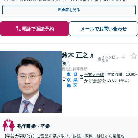
さい【完全個室で対応】【当日・夜間・休日対応可】
料金表を見る
電話で面談予約
メールでお問い合わせ
鈴木 正之
弁
インタビューを
見る
護士
目黒法律事務所
東
目
学芸大学駅
営業時間：10:00~
京
黒
|
19:00（平日）
から徒歩2分
都
区
熟年離婚・卒婚
【学芸大学駅2分】ご要望を汲み取り、協議・調停・訴訟から最適な