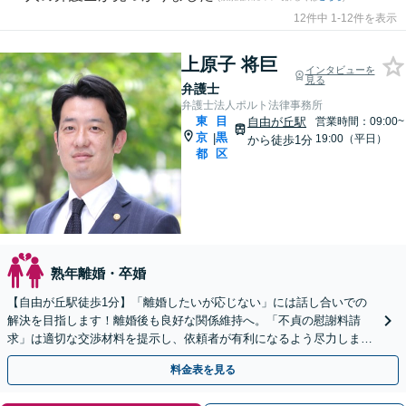
12件中 1-12件を表示
上原子 将巨
インタビューを
見る
弁護士
弁護士法人ポルト法律事務所
東
目
自由が丘駅
営業時間：09:00~
京
黒
|
19:00（平日）
から徒歩1分
都
区
熟年離婚・卒婚
【自由が丘駅徒歩1分】「離婚したいが応じない」には話し合いでの
解決を目指します！離婚後も良好な関係維持へ。「不貞の慰謝料請
求」は適切な交渉材料を提示し、依頼者が有利になるよう尽力しま
す。【完全個室／子連れ相談可／初回来所面談1時間無料】
料金表を見る