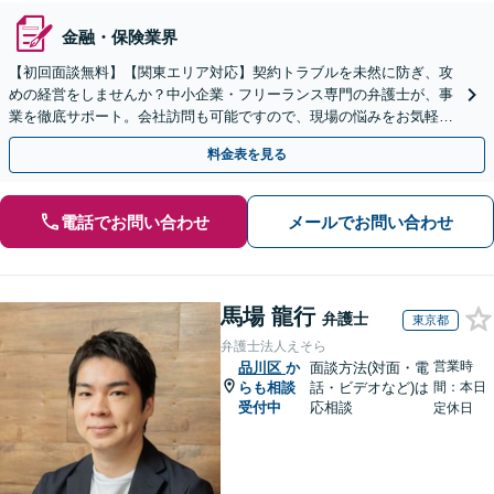
金融・保険業界
【初回面談無料】【関東エリア対応】契約トラブルを未然に防ぎ、攻
めの経営をしませんか？中小企業・フリーランス専門の弁護士が、事
業を徹底サポート。会社訪問も可能ですので、現場の悩みをお気軽に
ご相談ください。【夜間や休日相談も対応】
料金表を見る
電話でお問い合わせ
メールでお問い合わせ
馬場 龍行
弁護士
東京都
弁護士法人えそら
営業時
品川区
か
面談方法(対面・電
らも相談
話・ビデオなど)は
間：本日
受付中
応相談
定休日