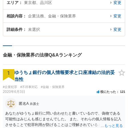
エリア
東京都、品川区
変更
相談内容
企業法務、金融・保険業界
変更
詳細条件
未選択
変更
金融・保険業界の法律Q&Aランキング
1
ゆうちょ銀行の個人情報要求と口座凍結の法的妥
当性
#企業犯罪
#不祥事対応
#金融・保険業界
2020年6月3日
役にたった
121
匿名A
弁護士
あなたがゆうちょ銀行に問い合わせたと書いているので、偽物である
可能性はみじんも感じませんでした。 また、それらの個人情報を記入
させることで犯罪利用が防げることはご理解されているとおりです。