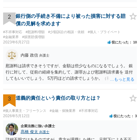
結局あなたにはゆうちょ銀行が信用できないという前提があり、弁護
士に同意を求めているだけです。 最初の回答では分かりづらかったの
かもしれませんが、質問にわかりやすく答えると「法的に許される」
2
銀行側の手続き不備により被った損害に対する賠
が答えになります。 補足でアドバイスしておきますと、今私に反論し
償の見解を求めます
てきたその内容をゆうちょ銀行にぶつければいいとおもいます。 もっ
#不祥事対応
#慰謝料増額
#少額訴訟の相談・依頼
#個人・プライベート
とも、ぶつけられたゆうちょ銀行があなたと契約するかは法律上ゆう
#金融業界
#損害賠償増額
ちょ銀行の自由です。
2023年6月27日
役にたった
10
内藤 政信
弁護士
慰謝料は請求できそうですが、金額は些少なものになるでしょう。 銀
行に対して、従前の経緯を集約して、謝罪および慰謝料請求書を 送付
してもいいでしょう。 5万円ほどの請求でしょうか。（私見）
3
道義的責任という責任の取り方とは？
#個人事業主・フリーランス
#金融・保険業界
#不祥事対応
2026年5月12日
役にたった
3
企業法務に強い弁護士
髙橋 俊太
弁護士
詳細不明ではあるのですが、貴方が退職した後に、元部下による不正