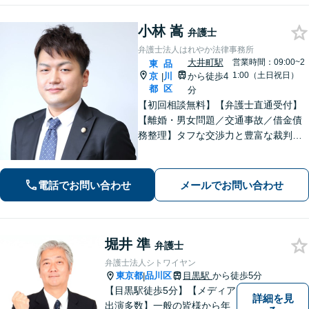
小林 嵩
弁護士
弁護士法人はれやか法律事務所
大井町駅
営業時間：09:00~2
東
品
1:00（土日祝日）
京
川
から徒歩4
|
都
区
分
【初回相談無料】【弁護士直通受付】
【離婚・男女問題／交通事故／借金債
務整理】タフな交渉力と豊富な裁判の
経験を武器に、徹底的に戦い抜きま
す。オーダーメイドで質の高いサービ
スを提供します。【大井町駅徒歩2分】
電話でお問い合わせ
メールでお問い合わせ
堀井 準
弁護士
弁護士法人シトワイヤン
東京都
品川区
目黒駅
から徒歩5分
|
【目黒駅徒歩5分】【メディア
詳細を見
出演多数】一般の皆様から年