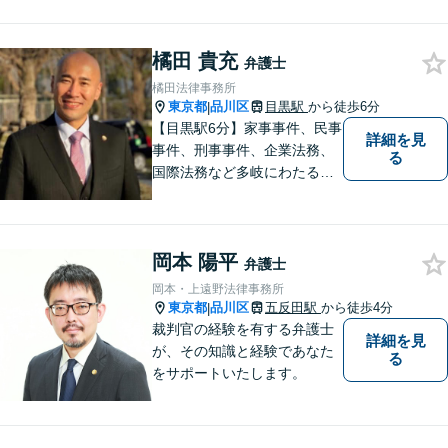
橘田 貴充
弁護士
橘田法律事務所
東京都
品川区
目黒駅
から徒歩6分
|
【目黒駅6分】家事事件、民事
詳細を見
事件、刑事事件、企業法務、
る
国際法務など多岐にわたる法
律問題に対応可能です。一人
でも多くの方に感謝していた
だけるよう、全力を尽くしま
岡本 陽平
す。ぜひお気軽にご相談くだ
弁護士
さい！【当日相談可】
岡本・上遠野法律事務所
東京都
品川区
五反田駅
から徒歩4分
|
裁判官の経験を有する弁護士
詳細を見
が、その知識と経験であなた
る
をサポートいたします。