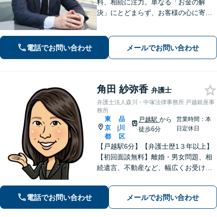
料、相続に注力。単なる「お金の解
決」にとどまらず、お客様の心に寄り
添い、真に求めている解決策をご提案
します。いつでも頼れる存在として尽
力いたしますので、まずはご相談くだ
電話でお問い合わせ
メールでお問い合わせ
さい。【五反田駅徒歩6分】
角田 紗弥香
弁護士
弁護士法人森川・中塚法律事務所 戸越銀座事
務所
東
品
戸越駅
から
営業時間：本
京
川
|
日定休日
徒歩6分
都
区
【戸越駅6分】【弁護士歴1３年以上】
【初回面談無料】離婚・男女問題、相
続遺言、不動産など、幅広くお受けし
ています。迅速な対応で早期解決を目
指し、相談者さまが抱えている悩みや
電話でお問い合わせ
メールでお問い合わせ
不安の解消に努めます。お気軽にご相
談ください。【電話・メール相談可】