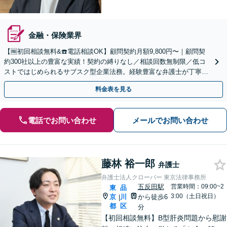
金融・保険業界
【🆓初回相談無料&☎️電話相談OK】顧問契約月額9,800円〜｜顧問契
約300社以上の豊富な実績！契約の縛りなし／相談回数無制限／低コ
ストではじめられるサブスク型企業法務。経験豊富な弁護士が丁寧に
対応。【関東エリア対応】
料金表を見る
電話でお問い合わせ
メールでお問い合わせ
藤林 裕一郎
弁護士
弁護士法人クローバー 東京法律事務所
五反田駅
営業時間：09:00~2
東
品
3:00（土日祝日）
京
川
から徒歩6
|
都
区
分
【初回相談無料】B型肝炎問題から慰謝