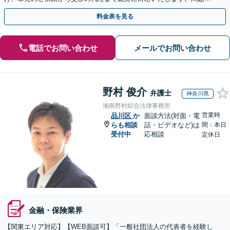
複雑化する前に気軽にご相談を【営業時間内初回相談無料】
料金表を見る
電話でお問い合わせ
メールでお問い合わせ
野村 俊介
弁護士
神奈川県
湘南野村綜合法律事務所
営業時
品川区
か
面談方法(対面・電
らも相談
話・ビデオなど)は
間：本日
受付中
応相談
定休日
金融・保険業界
【関東エリア対応】【WEB面談可】「一般社団法人の代表者を経験し