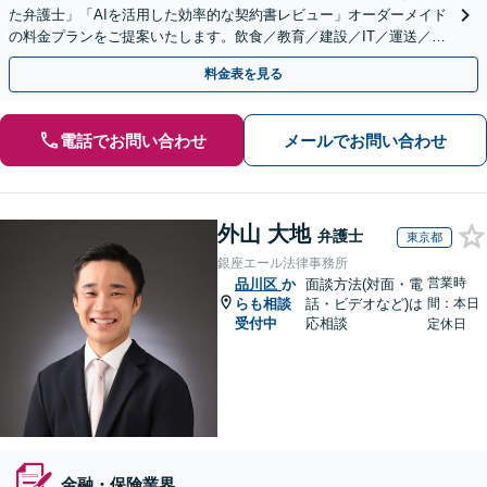
た弁護士」「AIを活用した効率的な契約書レビュー」オーダーメイド
の料金プランをご提案いたします。飲食／教育／建設／IT／運送／不
動産／メーカー／社会福祉法人など幅広い業界に対応
料金表を見る
電話でお問い合わせ
メールでお問い合わせ
外山 大地
弁護士
東京都
銀座エール法律事務所
営業時
品川区
か
面談方法(対面・電
らも相談
話・ビデオなど)は
間：本日
受付中
応相談
定休日
金融・保険業界