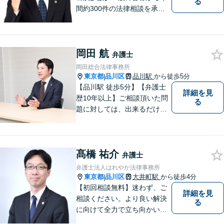
る
間約300件の法律相談を承
り、問題解決に貢献して参り
ました。30年の豊富な経験と
実績を持つベテラン弁護士が
岡田 航
率いるチームが、迅速かつ的
弁護士
確に対応いたします。
岡田総合法律事務所
東京都
品川区
品川駅
から徒歩5分
|
【品川駅 徒歩5分】【弁護士
詳細を見
歴10年以上】ご相談頂いた問
る
題に対しては、出来るだけ多
くの解決方法を 提案できるよ
うに努めてまいります。弁護
士に相談してもよい事柄か分
髙橋 祐介
からない場合は、無料相談を
弁護士
利用してご相談くださ
弁護士法人はれやか法律事務所
東京都
品川区
大井町駅
から徒歩4分
|
【初回相談無料】迷わず、ご
詳細を見
相談ください。より良い解決
る
に向けて全力で立ち向かいま
す