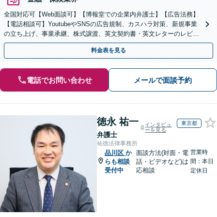
全国対応可【Web面談可】【博報堂での企業内弁護士】【広告法務】
【電話相談可】YoutubeやSNSの広告規制、カスハラ対策、新規事業
の立ち上げ、事業承継、株式譲渡、英文契約書・英文レターのレビュ
ー・ドラフトなどに対応。
料金表を見る
電話でお問い合わせ
メールで面談予約
徳永 祐一
東京都
インタビュ
ーを見る
弁護士
祐徳法律事務所
営業時
品川区
か
面談方法(対面・電
らも相談
話・ビデオなど)は
間：本日
受付中
応相談
定休日