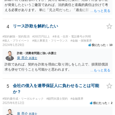
が発覚したというご趣旨であれば、法的責任と道義的責任は分けて考
える必要があります。 単に「元上司だった」「過去に部下だった」と
いうだけで、当然に１億円の損害について法的責任を負うものではあ
りません。会社が貴方に損害賠償請求をするには、在職中の管理監督
義務違反、引継ぎの不備、不正の兆候を知りながら放置したことな
4
リース詐欺を解約したい
ど、具体的な義務違反と損害との因果関係を主張・立証する必要があ
ります。なお、在職中から会計処理や現金管理の不自然さを認識して
#契約解除・契約取消
#200万円以上
#本名・住所・電話番号が判明
いた、部下に過度な権限を与えたまま放置していた、退職時に重要な
#個人・プライベート
#個人事業主・フリーランス
#金融・保険業界
2024年1月29日
役にたった
10
情報を引き継がなかった等の事情があれば、会社から問題視される可
能性はあるでしょう。 対応としては、まず会社から何を求められてい
詐欺・消費者問題に強い弁護士
るのかを明確にすることが重要です。謝罪、調査協力、金銭負担、始
泉 亮介
弁護士
末書提出など、求められている内容によって対応は異なります。不用
詐欺であれば、契約を詐欺を理由に取り消しをした上で、損害賠償請
意に責任を認める文書を作成したり、損害負担を約束したりすること
求も併せて行うことも可能かと思われます。
は避けるべきです。一方で、在職中の業務内容、権限分掌、引継ぎ資
料、不正を認識していなかった事情を整理し、必要な範囲で調査に協
力することは考えられます。 仮に、金銭請求や責任追及を示唆されて
5
会社の借入を連帯保証人に負わせることは可能
いる場合には、会社とのやり取りを保存し、弁護士に相談したうえで
か？
対応なさった方がよいでしょう。
#契約書作成・リーガルチェック
#顧問弁護士契約
#金融業界
2025年6月12日
役にたった
2
泉 亮介
弁護士