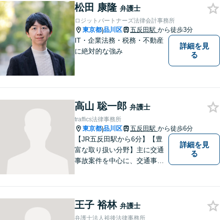
松田 康隆
弁護士
ロジットパートナーズ法律会計事務所
東京都
品川区
五反田駅
から徒歩3分
|
IT・企業法務・税務・不動産
詳細を見
に絶対的な強み
る
高山 聡一郎
弁護士
traffics法律事務所
東京都
品川区
五反田駅
から徒歩6分
|
【JR五反田駅から6分】【豊
詳細を見
富な取り扱い分野】主に交通
る
事故案件を中心に、交通事故
被害者の代理人となって保険
会社との交渉に日々尽力して
まいりました。何かお困りご
王子 裕林
とやお悩みがございました
弁護士
ら、お気軽にご相談くださ
弁護士法人裕後法律事務所