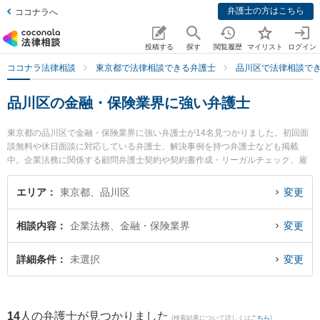
弁護士の方はこちら
ココナラへ
投稿する
探す
閲覧履歴
マイリスト
ログイン
ココナラ法律相談
東京都で法律相談できる弁護士
品川区で法律相談で
品川区の金融・保険業界に強い弁護士
東京都の品川区で金融・保険業界に強い弁護士が14名見つかりました。初回面
談無料や休日面談に対応している弁護士、解決事例を持つ弁護士なども掲載
中。企業法務に関係する顧問弁護士契約や契約書作成・リーガルチェック、雇
用契約書・就業規則作成等の細かな分野での絞り込み検索もでき便利です。特
に阿田川総合法律事務所の阿田川 敦史弁護士や江﨑法律事務所の江﨑 裕久弁護
エリア
東京都、品川区
変更
士、弁護士法人クローバー 東京法律事務所の藤林 裕一郎弁護士のプロフィール
情報や弁護士費用、強みなどが注目されています。『品川区で土日や夜間に発
相談内容
企業法務、金融・保険業界
変更
生した金融・保険業界のトラブルを今すぐに弁護士に相談したい』『金融・保
険業界のトラブル解決の実績豊富な近くの弁護士を検索したい』『初回相談無
料で金融・保険業界を法律相談できる品川区内の弁護士に相談予約したい』な
詳細条件
未選択
変更
どでお困りの相談者さんにおすすめです。
14
人の弁護士が見つかりました
(検索結果について詳しくは
こちら
)