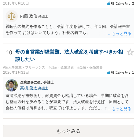
2018年6月10日
役にたった
2
内藤 政信
弁護士
親睦会の規約を作ることと、会計年度を 設けて、年１回、会計報告書
を作って おけばいいでしょう。社長名義でも。
10
母の自営業が経営難、法人破産を考慮すべきか相
談したい
#個人事業主・フリーランス
#倒産・企業清算
#金融・保険業界
2026年1月31日
役にたった
1
企業法務に強い弁護士
髙橋 俊太
弁護士
返済滞納が複数あり、融資資金も枯渇している場合、早期に破産を含
む整理方針を決めることが重要です。法人破産を行えば、原則として
会社の債務は清算され、取立ては停止します。ただし、代表者が連帯
保証をしている場合は、代表者個人の破産も併せて検討が必要になる
ことが多いです。放置すると責任が拡大しやすいため、北海道の法律
事務所で法人破産の実績があるところを探して速やかに相談をして、
もっとみる
資金繰り・雇用・保証の有無を整理した上で進めるのが安全です。イ