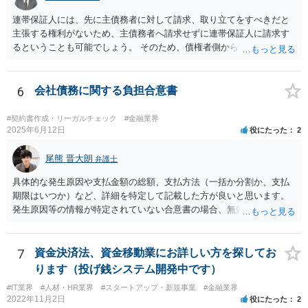
連帯保証人には、先に主債務者に対して請求、取り立てをすべきだと
主張する権利がないため、主債務者へ請求せずに連帯保証人に請求す
るということも可能でしょう。 そのため、債権者側からすれば、会社
が払えない場合に連帯保証人に請求できるものではなく、どちらに請
求しても良いものとなります。
6
会社債務に関する負担合意書
#契約書作成・リーガルチェック
#金融業界
2025年6月12日
役にたった
2
尾熊 晋大朗
弁護士
具体的な発生原因や支払金額の総額、支払方法（一括か分割か、支払
期限はいつか）など、詳細を特定して記載した方が良いと思います。
発生原因等の情報が特定されていない合意書の場合、無効になるリス
クがあり得ます。 また、例えば、分割払いの場合の期限の利益喪失条
項など、合意書に記載した方が良い文言もありますので、ご注意され
た方が良いです。 合意書など法的な書面は文言によって効果が変わり
7
資金決済法、資金移動業にお詳しい方を探してお
得るので、弁護士にご事情を伝えて直接相談、合意書の作成を依頼す
ります（投げ銭システム開発中です）
ることをお勧めいたします。
#IT業界
#人材・HR業界
#スタートアップ・新規事業
#金融業界
2022年11月2日
役にたった
2