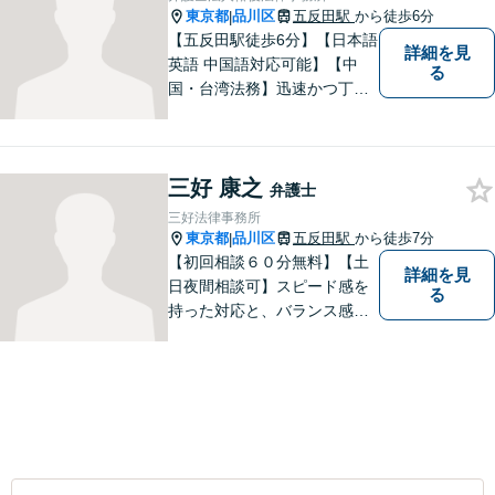
い。
東京都
品川区
五反田駅
から徒歩6分
|
【五反田駅徒歩6分】【日本語
詳細を見
英語 中国語対応可能】【中
る
国・台湾法務】迅速かつ丁寧
に対応いたします。まずは、
メールでご相談ください。
三好 康之
弁護士
三好法律事務所
東京都
品川区
五反田駅
から徒歩7分
|
【初回相談６０分無料】【土
詳細を見
日夜間相談可】スピード感を
る
持った対応と、バランス感覚
を大切にして、依頼者の方の
ベストパートナーとなるよう
尽力いたします。ご不安な点
など何でもお気軽にご質問く
ださい。ご希望に沿った解決
に向け全力を尽くします。