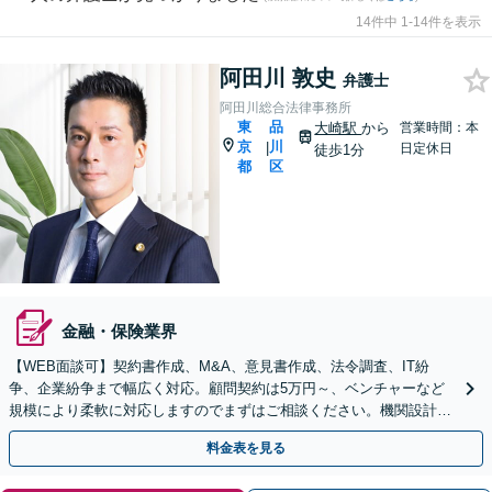
14件中 1-14件を表示
阿田川 敦史
弁護士
阿田川総合法律事務所
東
品
大崎駅
から
営業時間：本
京
川
|
日定休日
徒歩1分
都
区
金融・保険業界
【WEB面談可】契約書作成、M&A、意見書作成、法令調査、IT紛
争、企業紛争まで幅広く対応。顧問契約は5万円～、ベンチャーなど
規模により柔軟に対応しますのでまずはご相談ください。機関設計、
株主総会対策、労使間紛争、知的財産等関連も対応。
料金表を見る