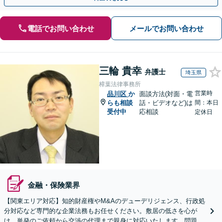
電話でお問い合わせ
メールでお問い合わせ
三輪 貴幸
弁護士
埼玉県
樟葉法律事務所
営業時
品川区
か
面談方法(対面・電
らも相談
話・ビデオなど)は
間：本日
受付中
応相談
定休日
金融・保険業界
【関東エリア対応】知的財産権やM&Aのデューデリジェンス、行政処
分対応など専門的な企業法務もお任せください。敷居の低さを心が
け、単発のご依頼から交渉の代理まで親身に対応いたします。問題が