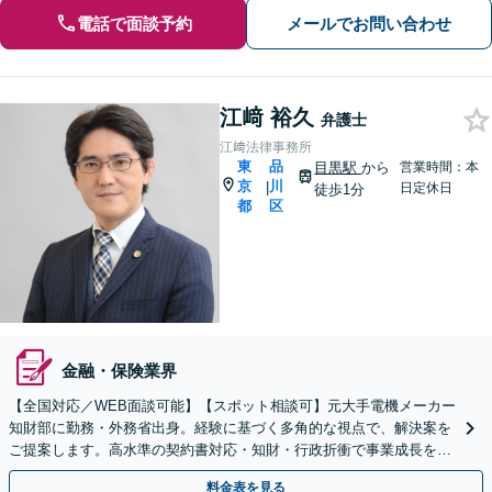
電話で面談予約
メールでお問い合わせ
江﨑 裕久
弁護士
江﨑法律事務所
東
品
目黒駅
から
営業時間：本
京
川
|
日定休日
徒歩1分
都
区
金融・保険業界
【全国対応／WEB面談可能】【スポット相談可】元大手電機メーカー
知財部に勤務・外務省出身。経験に基づく多角的な視点で、解決案を
ご提案します。高水準の契約書対応・知財・行政折衝で事業成長を牽
引いたします。
料金表を見る