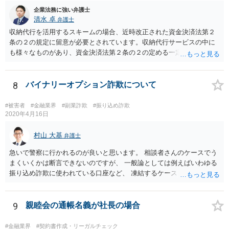
企業法務に強い弁護士
清水 卓
弁護士
収納代行を活用するスキームの場合、近時改正された資金決済法第２
条の２の規定に留意が必要とされています。収納代行サービスの中に
も様々なものがあり、資金決済法第２条の２の定める一定の要件（内
閣府令で定める要件も含む）を満たす場合には、為替取引に該当する
ことが明らかにされました。 この資金決済法第２条の２の定める一
定の要件（内閣府令で定める要件も含む）については、該当条文を見
8
バイナリーオプション詐欺について
るだけではなかなか理解し難いところがあるかと思いますし、この掲
示板で回答するには限界がありますので、この分野に詳しそうな弁護
#被害者
#金融業界
#副業詐欺
#振り込め詐欺
士の方に直接相談なさってみて下さい。 （資金決済法） 第二条の二
2020年4月16日
金銭債権を有する者（以下この条において「受取人」という。）から
の委託、受取人からの金銭債権の譲受けその他これらに類する方法に
村山 大基
弁護士
より、当該金銭債権に係る債務者又は当該債務者からの委託（二以上
急いで警察に行かれるのが良いと思います。 相談者さんのケースでう
の段階にわたる委託を含む。）その他これに類する方法により支払を
まくいくかは断言できないのですが、 一般論としては例えばいわゆる
行う者から弁済として資金を受け入れ、又は他の者に受け入れさせ、
振り込め詐欺に使われている口座など、 凍結するケースもありますの
当該受取人に当該資金を移動させる行為（当該資金を当該受取人に交
で、できるだけ早く行って相談しましょう。
付することにより移動させる行為を除く。）であって、受取人が個人
（事業として又は事業のために受取人となる場合におけるものを除
9
親睦会の通帳名義が社長の場合
く。）であることその他の内閣府令で定める要件を満たすものは、為
替取引に該当するものとする
#金融業界
#契約書作成・リーガルチェック