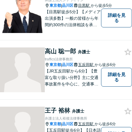
弁護士法人シトワイヤン
東京都
品川区
目黒駅
から徒歩5分
|
【目黒駅徒歩5分】【メディア
詳細を見
出演多数】一般の皆様から年
る
間約300件の法律相談を承
り、問題解決に貢献して参り
ました。30年の豊富な経験と
実績を持つベテラン弁護士が
高山 聡一郎
率いるチームが、迅速かつ的
弁護士
確に対応いたします。
traffics法律事務所
東京都
品川区
五反田駅
から徒歩6分
|
【JR五反田駅から6分】【豊
詳細を見
富な取り扱い分野】主に交通
る
事故案件を中心に、交通事故
被害者の代理人となって保険
会社との交渉に日々尽力して
まいりました。何かお困りご
王子 裕林
とやお悩みがございました
弁護士
ら、お気軽にご相談くださ
弁護士法人裕後法律事務所
い。
東京都
品川区
五反田駅
から徒歩6分
|
【五反田駅徒歩6分】【日本語