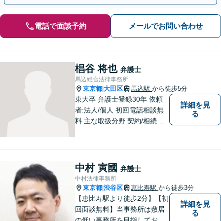
電話で面談予約
メールでお問い合わせ
椙谷 将也
弁護士
馬込総合法律事務所
東京都
大田区
馬込駅
から徒歩5分
|
東大卒 弁護士登録30年 依頼
詳細を見
者:法人/個人 初回電話相談無
る
料 主な取扱分野 契約/相続・
遺言/離婚・男女問題/労働問
題/交通事故/不動産/刑事事件
中村 寅國
弁護士
中村法律事務所
東京都
渋谷区
恵比寿駅
から徒歩3分
|
【恵比寿駅より徒歩2分】【初
詳細を見
回面談無料】当事務所は敷居
る
の低い事務所を目指しており