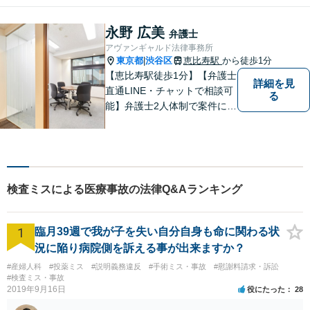
は全力を尽くします。
永野 広美
弁護士
アヴァンギャルド法律事務所
東京都
渋谷区
恵比寿駅
から徒歩1分
|
【恵比寿駅徒歩1分】【弁護士
詳細を見
直通LINE・チャットで相談可
る
能】弁護士2人体制で案件に取
り組み、多角的な視点から迅
速に解決に導きます。依頼者
様のお話をしっかりと伺い、
最適な解決策を提案【年中無
休・早朝夜間対応可能（要予
検査ミスによる医療事故の法律Q&Aランキング
約）】
1
臨月39週で我が子を失い自分自身も命に関わる状
況に陥り病院側を訴える事が出来ますか？
#産婦人科
#投薬ミス
#説明義務違反
#手術ミス・事故
#慰謝料請求・訴訟
#検査ミス・事故
2019年9月16日
役にたった
28