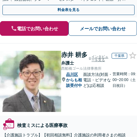
事故などに対応【顧問契約あり】
料金表を見る
電話でお問い合わせ
メールでお問い合わせ
赤井 耕多
千葉県
インタビュ
ーを見る
弁護士
西船橋ゴール法律事務所
営業時間：09:
品川区
面談方法(対面・
からも相
電話・ビデオな
00~20:00（土
談受付中
ど)は応相談
日祝日）
検査ミスによる医療事故
【介護施設トラブル】【初回相談無料】介護施設の利用者さまの相談