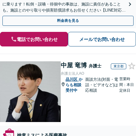
に乗ります！転倒・誤嚥・徘徊中の事故は、施設に責任があること
も。施設とのやり取りや損害賠償請求もお任せください【LINE対応
可】【夜間・休日面談可】【関東エリア対応】
料金表を見る
電話でお問い合わせ
メールでお問い合わせ
中屋 竜博
弁護士
東京都
弁護士法人AO
営業時
品川区
か
面談方法(対面・電
らも相談
話・ビデオなど)は
間：本日
受付中
応相談
定休日
検査ミスによる医療事故