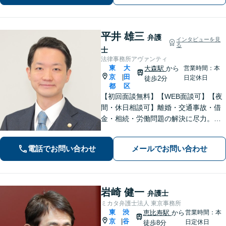
にサポートいたします」【完全個室対
応】
平井 雄三
弁護
インタビューを見
る
士
法律事務所アヴァンティ
東
大
大森駅
から
営業時間：本
京
田
|
日定休日
徒歩2分
都
区
【初回面談無料】【WEB面談可】【夜
間・休日相談可】離婚・交通事故・借
金・相続・労働問題の解決に尽力。
「理想の未来」から逆算したスピード
対応で、正当な権利と納得のいく結果
電話でお問い合わせ
メールでお問い合わせ
を最後まで追求します。
岩崎 健一
弁護士
ミカタ弁護士法人 東京事務所
東
渋
恵比寿駅
から
営業時間：本
京
谷
|
日定休日
徒歩8分