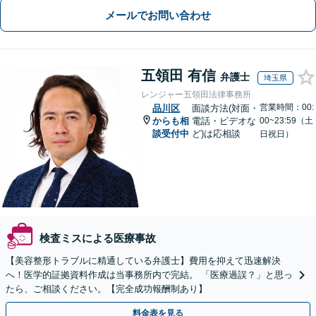
メールでお問い合わせ
五領田 有信
弁護士
埼玉県
レンジャー五領田法律事務所
営業時間：00:
品川区
面談方法(対面・
からも相
電話・ビデオな
00~23:59（土
談受付中
ど)は応相談
日祝日）
検査ミスによる医療事故
【美容整形トラブルに精通している弁護士】費用を抑えて迅速解決
へ！医学的証拠資料作成は当事務所内で完結。 「医療過誤？」と思っ
たら、ご相談ください。【完全成功報酬制あり】
料金表を見る