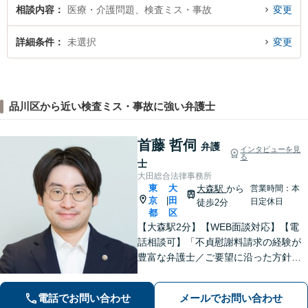
相談内容
医療・介護問題、検査ミス・事故
変更
詳細条件
未選択
変更
品川区から近い検査ミス・事故に強い弁護士
首藤 哲伺
弁護
インタビューを見
る
士
大田総合法律事務所
東
大
大森駅
から
営業時間：本
京
田
|
日定休日
徒歩2分
都
区
【大森駅2分】【WEB面談対応】【電
話相談可】「不貞慰謝料請求の経験が
豊富な弁護士／ご要望に沿った方針を
一緒に検討します「幅広い相続案件に
対応：遺産分割協議・調停から遺留分
電話でお問い合わせ
メールでお問い合わせ
侵害請求や相続放棄の手続きまで丁寧