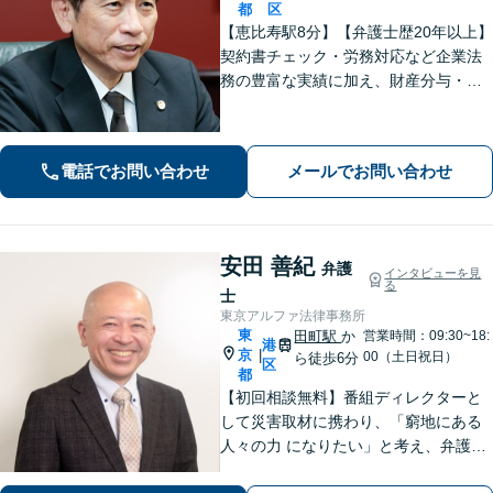
都
区
【恵比寿駅8分】【弁護士歴20年以上】
契約書チェック・労務対応など企業法
務の豊富な実績に加え、財産分与・親
権など離婚問題のご相談も100件以上の
実績あり。法人・個人問わず、誠実に
寄り添い最適な解決を目指します。
電話でお問い合わせ
メールでお問い合わせ
【初回相談可能】【WEB面談可能】
安田 善紀
弁護
インタビューを見
る
士
東京アルファ法律事務所
東
田町駅
か
営業時間：09:30~18:
港
京
|
00（土日祝日）
ら徒歩6分
区
都
【初回相談無料】番組ディレクターと
して災害取材に携わり、「窮地にある
人々の力 になりたい」と考え、弁護士
を志しました。「依頼者の未 来を守