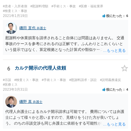
#患者・入所者側
#慰謝料増額
#手術ミス・事故
#医療・福祉業界
#検査ミス・事故
2021年1月19日
役にたった
6
磯田 直也
弁護士
慰謝料や休業損害を請求されること自体には問題はありません。 交通
事故のケースを参考にされるのは正解です。ふんわりとこれくらいと
いう提示ではなく、算定根拠となった計算式や類似ケースでの裁判所
の判断、収入資料などを併せて提示するように心掛けてください。 反
面、針刺し事故については医療者側の故意や過失がないと思われるケ
ースが多く、早期解決のためにある程度の減額等があることはやむを
6
カルテ開示の代理人依頼
得ないかとも思います。 病院側の提示があまりにも低額であった場合
などには、弁護士へのご依頼も検討されるべきかと思います。 弁護士
#示談
#検査ミス・事故
#手術ミス・事故
#慰謝料請求・訴訟
#説明義務違反
への依頼が必要になる際に備えて、また現時点でのアドバイス等をも
#医療ミス
2023年3月31日
役にたった
4
らうために、一度法律事務所にご相談されておいても良いかも知れま
せん。
磯野 真
弁護士
代理人弁護士によるカルテ開示請求は可能です。 費用については弁護
士によって様々かと思いますので、見積りをうけた方が良いでしょ
う。 のちの示談交渉も同じ弁護士に依頼をする可能性がある場合に
は、それが必要になった場合の費用のことも含めて、予め相談してお