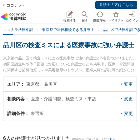
弁護士の方はこちら
ココナラへ
投稿する
探す
閲覧履歴
マイリスト
ログイン
ココナラ法律相談
東京都で法律相談できる弁護士
品川区で法律相談で
品川区の検査ミスによる医療事故に強い弁護士
東京都の品川区で検査ミスによる医療事故に強い弁護士が6名見つかりました。
初回面談無料や休日面談に対応している弁護士なども掲載中。医療・介護問題
に関係する歯科治療ミスや美容整形のトラブル、産婦人科の訴訟等の細かな分
野での絞り込み検索もでき便利です。特に弁護士法人はれやか法律事務所の小
林 嵩弁護士や弁護士法人森川・中塚法律事務所 戸越銀座事務所の角田 紗弥香
エリア
東京都、品川区
変更
弁護士、弁護士法人シトワイヤンの堀井 準弁護士のプロフィール情報や弁護士
費用、強みなどが注目されています。『品川区で土日や夜間に発生した検査ミ
相談内容
医療・介護問題、検査ミス・事故
変更
スによる医療事故のトラブルを今すぐに弁護士に相談したい』『検査ミスによ
る医療事故のトラブル解決の実績豊富な近くの弁護士を検索したい』『初回相
談無料で検査ミスによる医療事故を法律相談できる品川区内の弁護士に相談予
詳細条件
未選択
変更
約したい』などでお困りの相談者さんにおすすめです。
6
人の弁護士が見つかりました
(検索結果について詳しくは
こちら
)