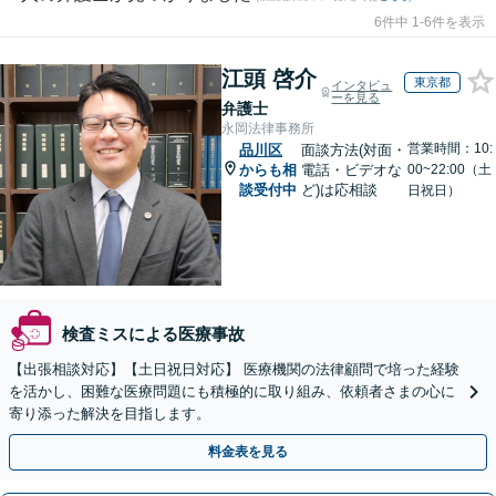
6件中 1-6件を表示
江頭 啓介
東京都
インタビュ
ーを見る
弁護士
永岡法律事務所
営業時間：10:
品川区
面談方法(対面・
からも相
電話・ビデオな
00~22:00（土
談受付中
ど)は応相談
日祝日）
検査ミスによる医療事故
【出張相談対応】【土日祝日対応】 医療機関の法律顧問で培った経験
を活かし、困難な医療問題にも積極的に取り組み、依頼者さまの心に
寄り添った解決を目指します。
料金表を見る