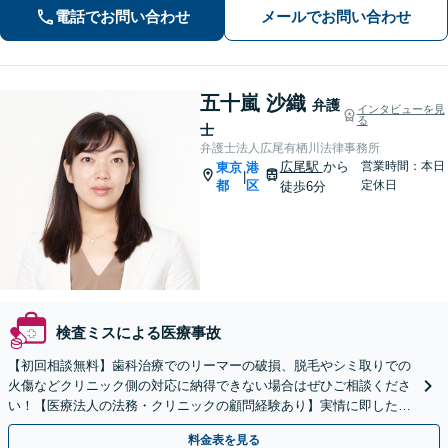
る」という信念は、離婚・相続等の家
電話でお問い合わせ
メールでお問い合わせ
事案件から企業法務まですべての案件
に共 通する原動力だと考えています。
五十嵐 沙織
弁護
インタビューを見
る
士
弁護士法人広尾有栖川法律事務所
広尾駅
から
営業時間：本日
東京
港
|
都
区
定休日
徒歩6分
検査ミスによる医療事故
【初回相談無料】歯科治療でのリーマーの破損、脱毛やシミ取りでの
火傷などクリニック側の対応に納得できない場合はぜひご相談くださ
い！【医療法人の法務・クリニックの顧問経験あり】実情に即したア
ドバイスで、納得のできるトラブルの解決を目指します。
料金表を見る