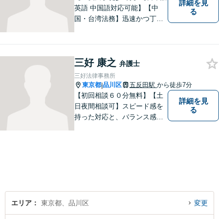
詳細を見
英語 中国語対応可能】【中
る
国・台湾法務】迅速かつ丁寧
に対応いたします。まずは、
メールでご相談ください。
三好 康之
弁護士
三好法律事務所
東京都
品川区
五反田駅
から徒歩7分
|
【初回相談６０分無料】【土
詳細を見
日夜間相談可】スピード感を
る
持った対応と、バランス感覚
を大切にして、依頼者の方の
ベストパートナーとなるよう
尽力いたします。ご不安な点
など何でもお気軽にご質問く
ださい。ご希望に沿った解決
に向け全力を尽くします。
エリア
東京都、品川区
変更