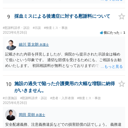
9
採血ミスによる後遺症に対する慰謝料について
#慰謝料請求・訴訟
#示談
#検査ミス・事故
2023年6月26日
役にたった
1
細川 晋太朗
弁護士
記載された内容を拝見しましたが、病院から提示された示談金は極め
て低いという印象です。 適切な賠償を受けるためにも、ご相談をお勧
めいたします。 初回相談料が無料となっておりますので、お問い合わ
せいただければと存じます。
10
施設の過失で陥った介護費用の大幅な増額に納得
がいきません。
#介護施設
#慰謝料請求・訴訟
#患者・入所者側
#検査ミス・事故
2025年6月26日
岡田 晃朝
弁護士
安全配慮義務、注意義務違反などでの損害賠償の話でしょう。 義務違