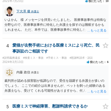
2021年7月23日
役にたった
10
下大澤 優
弁護士
いよかん 様 メッセージを拝見いたしました。 医療事故事件は特殊な
分野なので、医療事故事件に特化した弁護士を探すのは難航するかも
しれません。 ただ、本件では、医療事故事件に特化した弁護士でなく
とも対応は可能かと思われます。 医療事故事件で最も難しいのは医師
の過失（医療ミス）の立証なのですが、本件では過失自体には争いが
ないため、損害額の立証が主なポイントになります。 損害額に立証に
4
愛猫が去勢手術における医療ミスにより死亡、民
関しては、交通事故事件と同様の発想で考えればよいので、対応でき
事訴訟のご相談です
る弁護士は多いと思います。 今後の交渉については、ご自身で対応さ
#説明義務違反
#検査ミス・事故
#手術ミス・事故
#慰謝料請求・訴訟
れることも可能ではありますが、相手方保険会社は容易に増額に応じ
2024年3月13日
役にたった
6
ない（多少の増額はあり得るとしても、裁判基準での和解は難しい）
と思われます。 弁護士が介入することにより提示額が大きく変わるこ
内藤 政信
弁護士
とは多々あるため、可能であれば弁護士に依頼した上での交渉をお勧
めしたいところです。
裁判所が認める損害額が低調なので、受任を躊躇する弁護士が多いの
でしょう。 ここでの紹介は出来ませんが、ペットを飼った経験のある
弁護士なら、受けて くれる可能性がありますから、何人か問い合わせ
してみることになるでしょう。
5
医療ミスで神経障害、慰謝料請求できるか