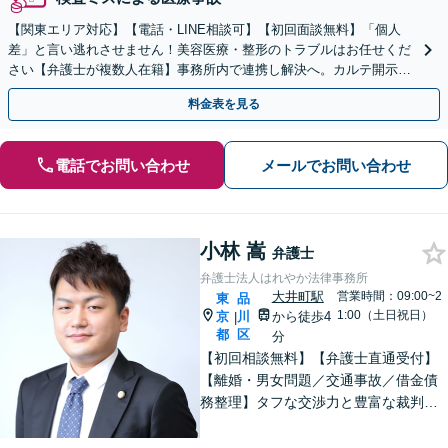
【関東エリア対応】【電話・LINE相談可】【初回面談無料】「個人
差」と言い逃れさせません！美容医療・整形のトラブルはお任せくだ
さい【弁護士が複数人在籍】事務所内で連携し解決へ。カルテ開示や
返金・賠償請求をサポートいたします【休日夜間面談可】
料金表を見る
電話でお問い合わせ
メールでお問い合わせ
小林 嵩
弁護士
弁護士法人はれやか法律事務所
大井町駅
営業時間：09:00~2
東
品
1:00（土日祝日）
京
川
から徒歩4
|
都
区
分
【初回相談無料】【弁護士直通受付】
【離婚・男女問題／交通事故／借金債
務整理】タフな交渉力と豊富な裁判の
経験を武器に、徹底的に戦い抜きま
す。オーダーメイドで質の高いサービ