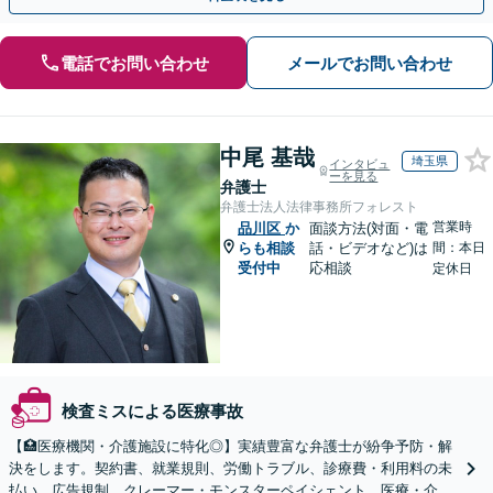
電話でお問い合わせ
メールでお問い合わせ
中尾 基哉
埼玉県
インタビュ
ーを見る
弁護士
弁護士法人法律事務所フォレスト
営業時
品川区
か
面談方法(対面・電
らも相談
話・ビデオなど)は
間：本日
受付中
応相談
定休日
検査ミスによる医療事故
【🏥医療機関・介護施設に特化◎】実績豊富な弁護士が紛争予防・解
決をします。契約書、就業規則、労働トラブル、診療費・利用料の未
払い、広告規制、クレーマー・モンスターペイシェント、医療・介護