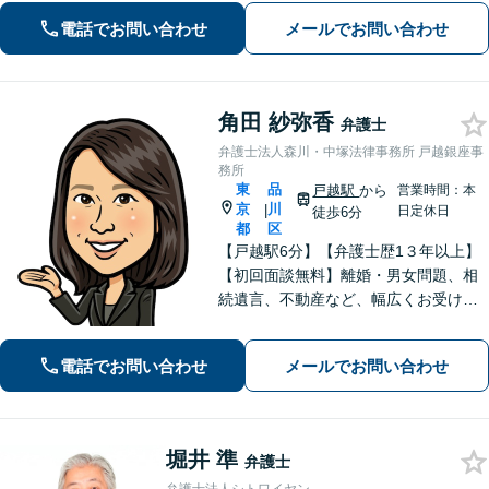
スを提供します。【大井町駅徒歩2分】
電話でお問い合わせ
メールでお問い合わせ
角田 紗弥香
弁護士
弁護士法人森川・中塚法律事務所 戸越銀座事
務所
東
品
戸越駅
から
営業時間：本
京
川
|
日定休日
徒歩6分
都
区
【戸越駅6分】【弁護士歴1３年以上】
【初回面談無料】離婚・男女問題、相
続遺言、不動産など、幅広くお受けし
ています。迅速な対応で早期解決を目
指し、相談者さまが抱えている悩みや
電話でお問い合わせ
メールでお問い合わせ
不安の解消に努めます。お気軽にご相
談ください。【電話・メール相談可】
堀井 準
弁護士