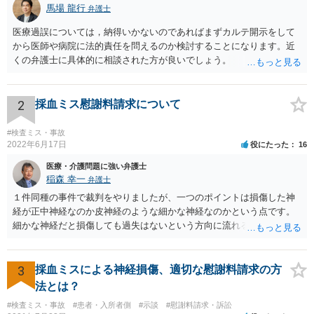
馬場 龍行
弁護士
医療過誤については，納得いかないのであればまずカルテ開示をして
から医師や病院に法的責任を問えるのか検討することになります。近
くの弁護士に具体的に相談された方が良いでしょう。
2
採血ミス慰謝料請求について
#検査ミス・事故
2022年6月17日
役にたった
16
医療・介護問題に強い弁護士
稲森 幸一
弁護士
１件同種の事件で裁判をやりましたが、一つのポイントは損傷した神
経が正中神経なのか皮神経のような細かな神経なのかという点です。
細かな神経だと損傷しても過失はないという方向に流れる可能性があ
ります。 正中神経損傷であれば、前の先生がおっしゃっているように
過失が認められる可能性がありますので弁護士費用を支払う価値はあ
るかと思います。 頑張ってください。
3
採血ミスによる神経損傷、適切な慰謝料請求の方
法とは？
#検査ミス・事故
#患者・入所者側
#示談
#慰謝料請求・訴訟