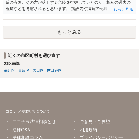
反の有無、その方が落下する危険を把握していたのか、相互の過失の
程度などを考慮されると思います。 施設内や病院の記録の取得が必要
なのはおっしゃる通りですが、書き換えのリスクがある場合は、相手
には会えて連絡せずに、証拠保全の手続きの検討も必要です（不意打
ちで、事務所内の証拠を押さえます。ただし費用が掛かりますし、あ
もっとみる
る程度証拠が事務所にあること、証拠の特定が出来なければなりませ
ん）。
近くの市区町村を選び直す
23区南部
品川区
目黒区
大田区
世田谷区
ココナラ法律相談について
ココナラ法律相談とは
ご意見・ご要望
法律Q&A
利用規約
法律相談コラム
プライバシーポリシー