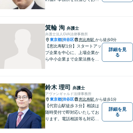
ます。刑事事件／相続問題／
離婚問題／不動産問題／労働
問題など、幅広く対応可能。
【当日／夜間／休日対応可
箕輪 洵
弁護士
能】一人で悩まず一緒に問題
弁護士法人GVA法律事務所
を解決しましょう。お気軽に
東京都
渋谷区
恵比寿駅
から徒歩0分
|
ご相談下さい。
【恵比寿駅1分】スタートアッ
詳細を見
プ企業を中心に、上場企業か
る
ら中小企業まで企業法務を幅
広く対応しております。多種
多様な事態・業態のクライア
ントのサポートをしてきた経
験を生かして、幅広い分野の
鈴木 理司
弁護士
法務課題の解決に対応いたし
アヴァンギャルド法律事務所
ます。
東京都
渋谷区
恵比寿駅
から徒歩1分
|
【代官山駅徒歩３分】相談は
詳細を見
随時受付で即対応いたしてお
る
ります。電話相談等も対応可
能です。すべてのご相談者様
の、明日の幸せのために、私