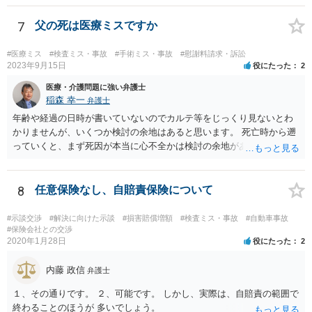
いたほうが良いと思われます。
7
父の死は医療ミスですか
#医療ミス
#検査ミス・事故
#手術ミス・事故
#慰謝料請求・訴訟
2023年9月15日
役にたった
2
医療・介護問題に強い弁護士
稲森 幸一
弁護士
年齢や経過の日時が書いていないのでカルテ等をじっくり見ないとわ
かりませんが、いくつか検討の余地はあると思います。 死亡時から遡
っていくと、まず死因が本当に心不全かは検討の余地があります。腹
痛の原因はなんだったのか。次に心不全だったとして、その治療をど
こまでしたのか、またしたとして死亡を防げたのかどうかという因果
関係の問題もあります。 さらに遡ると、C病院の手術に問題はなかっ
8
任意保険なし、自賠責保険について
たのか、そもそも手術をする必要があったのかも気になります。その
前は問題なさそうですが、転院が多いのでそんなに転院が必要だった
#示談交渉
#解決に向けた示談
#損害賠償増額
#検査ミス・事故
#自動車事故
のかも一応は検討材料だと思います。 いずれにしてもお近くの弁護士
#保険会社との交渉
2020年1月28日
役にたった
2
にカルテ等を持って行って相談されたらいかがでしょうか。 頑張って
ください。
内藤 政信
弁護士
１、その通りです。 ２、可能です。 しかし、実際は、自賠責の範囲で
終わることのほうが 多いでしょう。