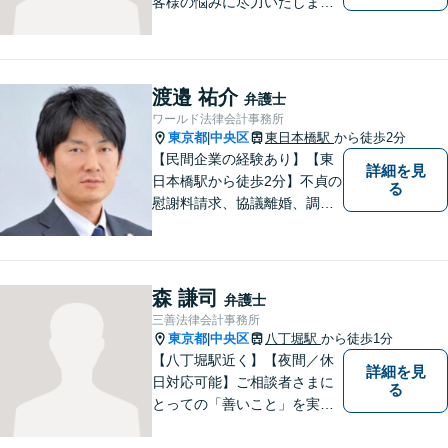
客様の悩みに尽力いたしま
す。お客様に親身に寄り添
い、迅速な解決を目指しま
す。一人で悩んでいても問題
が解決することはありませ
渡邉 祐介
弁護士
ん。 お気軽にご相談くださ
ワールド法律会計事務所
い。
東京都
中央区
東日本橋駅
から徒歩2分
|
【民間企業の経験あり】【東
詳細を見
日本橋駅から徒歩2分】不貞の
る
慰謝料請求、協議離婚、調停
離婚、未払い残業代請求、不
当解雇・退職勧奨、セクハ
ラ・パワハラなどお任せくだ
さい。最大の味方としてじっ
森 謙司
弁護士
くりお話をお伺いします。
三善法律会計事務所
【粘り強い交渉が強み】
東京都
中央区
八丁堀駅
から徒歩1分
|
【八丁堀駅近く】【夜間／休
詳細を見
日対応可能】ご相談者さまに
る
とっての「善いこと」を実現
する事務所です。企業法務／
相続問題／離婚問題／交通事