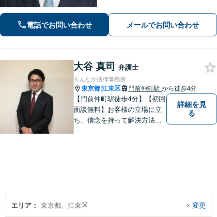
の破産手続の対応実績もあります！厳
しい取立てにお困りの方も、まずはお
電話でお問い合わせ
メールでお問い合わせ
気軽にご連絡ください！【FP資格あり
／家計管理も万全に】
大谷 真司
弁護士
もんなか法律事務所
東京都
江東区
門前仲町駅
から徒歩4分
|
【門前仲町駅徒歩4分】【初回
詳細を見
面談無料】お客様の立場に立
る
ち、信念を持って解決方法を
アドバイスします。相続問題
／離婚問題／借金問題／交通
事故／刑事事件など、幅広く
対応します。法律トラブルで
お悩みの方は、お気軽にご相
談ください。
エリア
東京都、江東区
変更