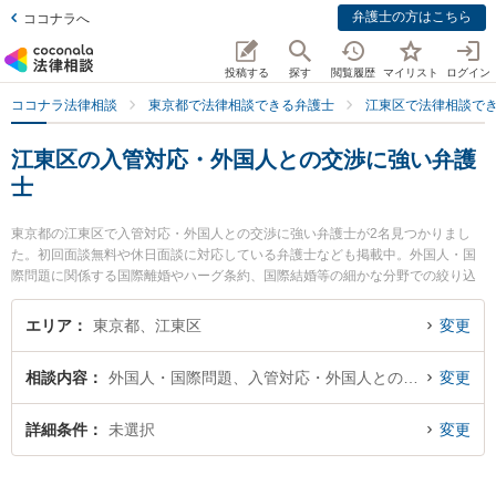
弁護士の方はこちら
ココナラへ
投稿する
探す
閲覧履歴
マイリスト
ログイン
ココナラ法律相談
東京都で法律相談できる弁護士
江東区で法律相談で
江東区の入管対応・外国人との交渉に強い弁護
士
東京都の江東区で入管対応・外国人との交渉に強い弁護士が2名見つかりまし
た。初回面談無料や休日面談に対応している弁護士なども掲載中。外国人・国
際問題に関係する国際離婚やハーグ条約、国際結婚等の細かな分野での絞り込
み検索もでき便利です。特に渡瀨・國松法律事務所の本橋 典也弁護士やもんな
か法律事務所の大谷 真司弁護士のプロフィール情報や弁護士費用、強みなどが
エリア
東京都、江東区
変更
注目されています。『江東区で土日や夜間に発生した入管対応・外国人との交
渉のトラブルを今すぐに弁護士に相談したい』『入管対応・外国人との交渉の
相談内容
外国人・国際問題、入管対応・外国人との交渉
変更
トラブル解決の実績豊富な近くの弁護士を検索したい』『初回相談無料で入管
対応・外国人との交渉を法律相談できる江東区内の弁護士に相談予約したい』
などでお困りの相談者さんにおすすめです。
詳細条件
未選択
変更