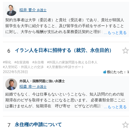
稲井 要介
弁護士
契約当事者は大学（委託者）と貴社（受託者）であり、貴社が韓国人
留学生を大学に紹介すること、及び留学生の手続をサポートすること
に対し、大学から報酬が支払われる業務委託契約と理解しました。 留
学生支援業務に精通しておりませんが、法人間の業務委託契約につ
き、契約書の作成・チェックを多く行った経験があります。
6
イラン人を日本に招待する（就労、永住目的）
#帰化
#在留資格
#永住権
#外国人の家族問題を抱える日本人
#入管対応・外国人との交渉
#入管書類の申請サポート
2022年5月28日
役にたった
1
外国人・国際問題に強い弁護士
稲森 幸一
弁護士
結婚でもなく、今は仕事もないということなら、知人訪問のための短
期滞在のビザを取得することになると思います。 必要書類全部ここに
は書けませんが、短期滞在 呼び寄せ ビザなどの用語で検索すると
あなたが日本で用意する物と本人が自分で用意するものが出てきま
す。 それらを揃えて、イランにある日本大使館ににビザを申請するこ
とになります。 期間は通常９０日、３０日、あるいは１５日ですが、
7
永住権の申請について
今はコロナもあり刻々と状況が変わっているので、事前に外務省や大