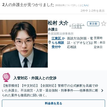
2
人の弁護士が見つかりました
(検索結果について詳しくは
こちら
)
2件中 1-2件を表示
松村 大介
東京都
インタビュ
ーを見る
弁護士
舟渡国際法律事務所
営業時
江東区
か
面談方法(対面・電
らも相談
話・ビデオなど)は
間：本日
受付中
応相談
定休日
入管対応・外国人との交渉
【無罪獲得】【中文対応】【全国対応】警察庁の公式解釈を高裁で砕
いた弁護士。不法就労・入管・退去強制・刑事事件——他事務所に断
られた案件も徹底的に闘い抜く。
料金表を見る