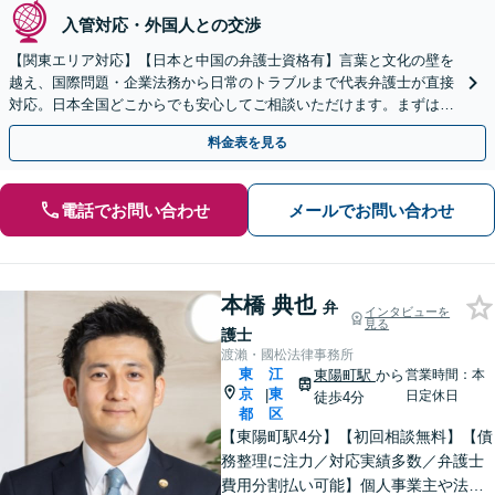
入管対応・外国人との交渉
【関東エリア対応】【日本と中国の弁護士資格有】言葉と文化の壁を
越え、国際問題・企業法務から日常のトラブルまで代表弁護士が直接
対応。日本全国どこからでも安心してご相談いただけます。まずは一
歩を踏み出してみませんか。【初回相談無料】
料金表を見る
電話でお問い合わせ
メールでお問い合わせ
本橋 典也
弁
インタビューを
見る
護士
渡瀨・國松法律事務所
東
江
東陽町駅
から
営業時間：本
京
東
|
日定休日
徒歩4分
都
区
【東陽町駅4分】【初回相談無料】【債
務整理に注力／対応実績多数／弁護士
費用分割払い可能】個人事業主や法人