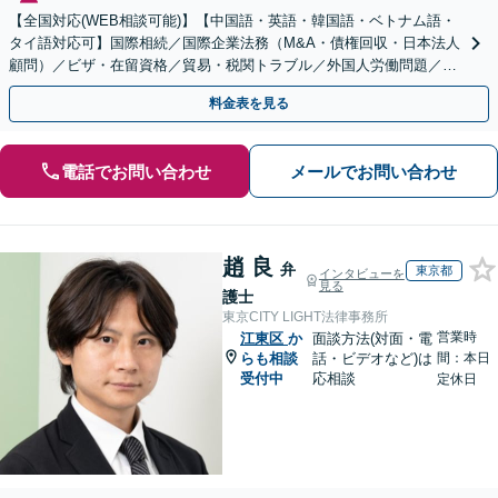
【全国対応(WEB相談可能)】【中国語・英語・韓国語・ベトナム語・
タイ語対応可】国際相続／国際企業法務（M&A・債権回収・日本法人
顧問）／ビザ・在留資格／貿易・税関トラブル／外国人労働問題／外
国人刑事事件など、幅広いご相談に対応可能
料金表を見る
電話でお問い合わせ
メールでお問い合わせ
趙 良
弁
東京都
インタビューを
見る
護士
東京CITY LIGHT法律事務所
営業時
江東区
か
面談方法(対面・電
らも相談
話・ビデオなど)は
間：本日
受付中
応相談
定休日