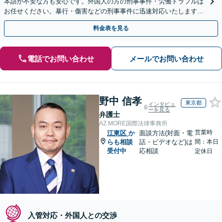
本語が不安な方も安心です。外国人の方の刑事事件・労働トラブルは
お任せください。暴行・傷害などの刑事事件に迅速対応いたします。
【事前予約で休日・夜間面談可】
料金表を見る
電話でお問い合わせ
メールでお問い合わせ
野中 信孝
東京都
インタビュ
ーを見る
弁護士
AZ MORE国際法律事務所
営業時
江東区
か
面談方法(対面・電
らも相談
話・ビデオなど)は
間：本日
受付中
応相談
定休日
入管対応・外国人との交渉