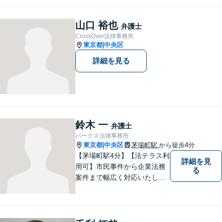
故／刑事事件など、幅広く対
応可能。【地域に根ざした弁
山口 裕也
弁護士
護士】法律トラブルでお悩み
CrossOver法律事務所
の方は、お気軽にご相談くだ
東京都
中央区
|
さい。
詳細を見る
鈴木 一
弁護士
パークス法律事務所
東京都
中央区
茅場町駅
から徒歩4分
|
【茅場町駅4分】【法テラス利
詳細を見
用可】市民事件から企業法務
る
案件まで幅広く対応いたしま
す。相談者さまを迅速かつ丁
寧にサポートし、最良の解決
策を提供いたします。弁護士
に相談すべきか否か迷った