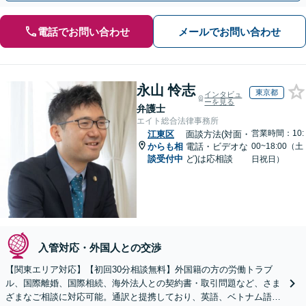
電話でお問い合わせ
メールでお問い合わせ
永山 怜志
東京都
インタビュ
ーを見る
弁護士
エイト総合法律事務所
営業時間：10:
江東区
面談方法(対面・
からも相
電話・ビデオな
00~18:00（土
談受付中
ど)は応相談
日祝日）
入管対応・外国人との交渉
【関東エリア対応】【初回30分相談無料】外国籍の方の労働トラブ
ル、国際離婚、国際相続、海外法人との契約書・取引問題など、さま
ざまなご相談に対応可能。通訳と提携しており、英語、ベトナム語、