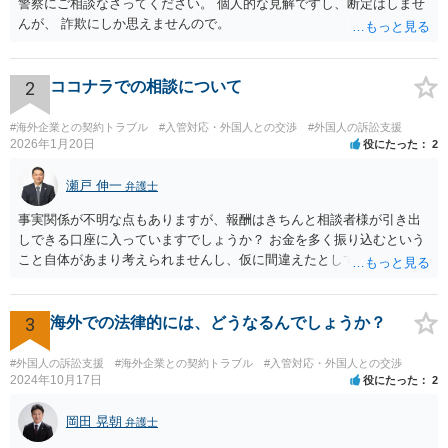
警察にご相談なさってください。 個人的な見解ですし、断定はしませ
んが、 詐欺にしか思えませんので。
2
ココナラでの相談について
#海外企業との契約トラブル
#入管対応・外国人との交渉
#外国人の訴訟支援
2026年1月20日
役にたった
2
瀬戸 伸一
弁護士
事実関係が不明な点もありますが、報酬はきちんと相談者様が引き出
しできる口座に入っていますでしょうか？ お金を多く振り込むという
こと自体があまり考えられませんし、仮に間違えたとしても、海外の
銀行預金口座に現金で振り込んで返金というのが通常と思いますの
で、paypayを使うというのは、話として怪しい感じがします。 絶対に
損のないように行動されるとよいと思われます。
3
海外での法律的には、どうなるんでしょうか？
#外国人の訴訟支援
#海外企業との契約トラブル
#入管対応・外国人との交渉
2024年10月17日
役にたった
2
岡田 晃朝
弁護士