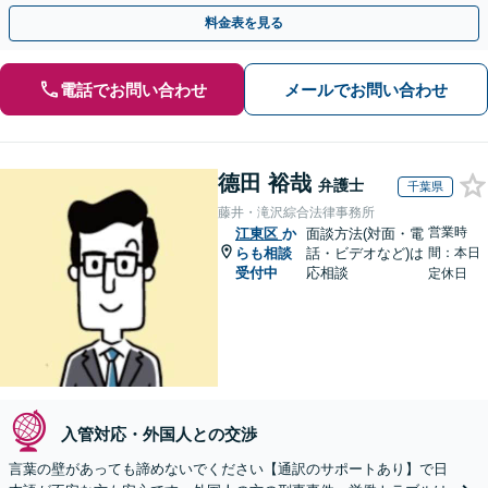
中国語、タイ語等対応可能です（通訳料別途）。
料金表を見る
電話でお問い合わせ
メールでお問い合わせ
德田 裕哉
弁護士
千葉県
藤井・滝沢綜合法律事務所
営業時
江東区
か
面談方法(対面・電
らも相談
話・ビデオなど)は
間：本日
受付中
応相談
定休日
入管対応・外国人との交渉
言葉の壁があっても諦めないでください【通訳のサポートあり】で日