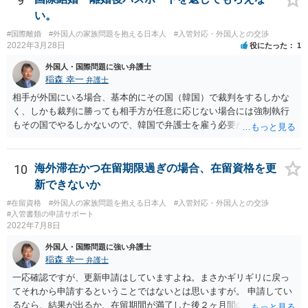
9
い。
#国際離婚
#外国人の家族問題を抱える日本人
#入管対応・外国人との交渉
2022年3月28日
役にたった
1
外国人・国際問題に強い弁護士
稲森 幸一
弁護士
相手が外国にいる場合、基本的にその国（韓国）で裁判をするしかな
く、しかも裁判に勝っても相手方が任意に応じない場合には強制執行
もその国でやるしかないので、韓国で弁護士を雇う必要が出てきそう
です。 それより、事情を説明してパスポートの再発行を求めることは
できないのでしょうか。 そちらのほうが早い気がします。
10
海外滞在かつ在留期限過ぎの場合、在留資格を更
新できないか
#在留資格
#外国人の家族問題を抱える日本人
#入管対応・外国人との交渉
#入管書類の申請サポート
2022年7月8日
外国人・国際問題に強い弁護士
稲森 幸一
弁護士
一応確認ですが、更新申請はしていますよね。まさかギリギリに戻っ
てそれから申請するということではないとは思いますが。 申請してい
るなら、結果が出るか、在留期間が満了した後２ヶ月間のいずれか早