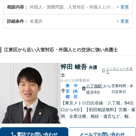
相談内容
外国人・国際問題、入管対応・外国人との交渉
変更
詳細条件
未選択
変更
江東区から近い入管対応・外国人との交渉に強い弁護士
悴田 峻吾
弁護
インタビューを見
る
士
かせだ法律事務所
東
中
八丁堀駅
から
営業時間：本
京
央
|
日定休日
徒歩4分
都
区
【東京メトロ日比谷線「八丁堀」B4出
口から4分】【初回相談無料】労働・雇
用、企業法務、相続・遺言など、幅広
く対応しています。法律の力で困って
いる方の力になりたいと思い、弁護士
電話でお問い合わせ
メールでお問い合わせ