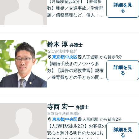
【月島駅徒歩2分】【著書多
詳細を見
数】離婚／交通事故／労働問
る
題／債務整理など、個人・法
人問わず幅広い案件に対応可
能です。フットワークを生か
し、早期解決を図ります。
「リーズナブルな費用で高品
鈴木 淳
弁護士
質な法的サービス」を目指し
なごみ法律事務所
ます。
東京都
中央区
八丁堀駅
から徒歩3分
|
【離婚手続きのノウハウ多
詳細を見
数】【調停の経験豊富】親権
る
／養育費などの子どもの問題
にも対応【顧問契約実績多
数】LINEでいつでもすぐに相
談可能。一人ひとりのお悩み
に真摯に向き合い最後までサ
寺西 宏一
弁護士
ポート。性別・年齢問わず、
東京新生法律事務所
お気軽にご相談ください【八
東京都
中央区
人形町駅
から徒歩2分
|
丁堀駅徒歩2分】
【人形町駅徒歩2分】お客様の
詳細を見
安心と輝ける明日のためにお
る