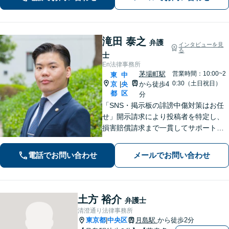
になりました。お気軽にご相談くださ
い。【電話相談可】【休日面談可】
滝田 泰之
弁護
インタビューを見
る
士
En法律事務所
茅場町駅
営業時間：10:00~2
東
中
0:30（土日祝日）
京
央
から徒歩4
|
都
区
分
「SNS・掲示板の誹謗中傷対策はお任
せ」開示請求により投稿者を特定し、
損害賠償請求まで一貫してサポート
「ベンチャー企業の成長を支える弁護
士：法的に難しい問題でも尽力」【初
電話でお問い合わせ
メールでお問い合わせ
回相談60分無料】【弁護士直通電話相
談可】【来所一切不要】【夜間・休日
面談可】
土方 裕介
弁護士
清澄通り法律事務所
東京都
中央区
月島駅
から徒歩2分
|