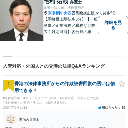
毛利 拓哉
弁護士
ら、迷わずご相談ください。
弁護士法人布川法律事務所
【電話・メール相談可】
東京都
中央区
馬喰横山駅
から徒歩5分
|
【馬喰横山駅徒歩3分】【一般
詳細を見
民事／企業法務／税務など幅
る
広く対応可能】各分野の専門
家が連携し、スムーズな解決
を実現します。｢総合力｣と｢ス
ピード｣を大切にして、皆様の
明るい未来を作っていけるよ
う精進いたします。まずはご
入管対応・外国人との交渉の法律Q&Aランキング
相談を！
1
香港の法律事務所からの詐欺被害回復の誘いは信
用できる？
#還付金詐欺
#マッチングアプリ詐欺
#入管対応・外国人との交渉
#海外企業との契約トラブル
#仮想通貨詐欺
2024年8月13日
役にたった
16
匿名A
弁護士