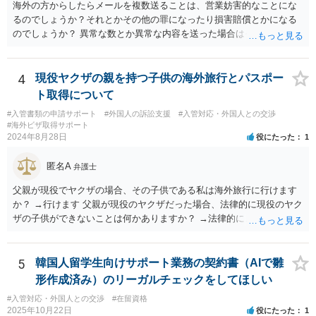
海外の方からしたらメールを複数送ることは、営業妨害的なことにな
るのでしょうか？それとかその他の罪になったり損害賠償とかになる
のでしょうか？ 異常な数とか異常な内容を送った場合はそういうこと
もあります。海外とあり、その国の法律がどうなっているのかわかり
ませんが、日本ではそうです。 しかし、現実には、あまりないかとは
思います。 お礼を送ったなら、もう伝っているでしょうから、今後
4
現役ヤクザの親を持つ子供の海外旅行とパスポー
は、止めておけばよいでしょう。
ト取得について
#入管書類の申請サポート
#外国人の訴訟支援
#入管対応・外国人との交渉
#海外ビザ取得サポート
2024年8月28日
役にたった
1
匿名A
弁護士
父親が現役でヤクザの場合、その子供である私は海外旅行に行けます
か？ →行けます 父親が現役のヤクザだった場合、法律的に現役のヤク
ザの子供ができないことは何かありますか？ →法律的に、ということ
であれば、ないかと思います。
5
韓国人留学生向けサポート業務の契約書（AIで雛
形作成済み）のリーガルチェックをしてほしい
#入管対応・外国人との交渉
#在留資格
2025年10月22日
役にたった
1