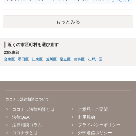
い日までは在留資格ありますので少々遅れても大丈夫だと思います。
コロナで２ヶ月も帰国が遅れることはまずないのではないでしょう
か。
もっとみる
近くの市区町村を選び直す
23区東部
台東区
墨田区
江東区
荒川区
足立区
葛飾区
江戸川区
ココナラ法律相談について
ココナラ法律相談とは
ご意見・ご要望
法律Q&A
利用規約
法律相談コラム
プライバシーポリシー
ココナラとは
外部送信ポリシー