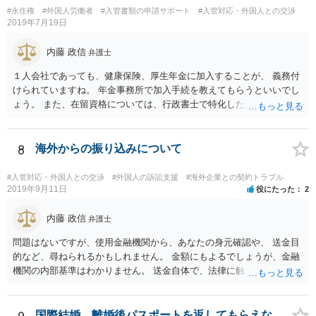
使館に問い合わせたほうがいいかもしれません。ネットでの情報収集
#永住権
#外国人労働者
#入管書類の申請サポート
#入管対応・外国人との交渉
もしたほうがいいと思います
2019年7月19日
内藤 政信
弁護士
１人会社であっても、健康保険、厚生年金に加入することが、 義務付
けられていますね。 年金事務所で加入手続を教えてもらうといいでし
ょう。 また、在留資格については、行政書士で特化した人が何人も い
るので、まずは、そこから情報を得る方が先ですね。 弁護士で得意な
人は少ないですね。
8
海外からの振り込みについて
#入管対応・外国人との交渉
#外国人の訴訟支援
#海外企業との契約トラブル
2019年9月11日
役にたった
2
内藤 政信
弁護士
問題はないですが、使用金融機関から、あなたの身元確認や、 送金目
的など、尋ねられるかもしれません。 金額にもよるでしょうが、金融
機関の内部基準はわかりません。 送金自体で、法律に触れたり、逮捕
はないですね。
国際結婚 離婚後パスポートを返してもらえな