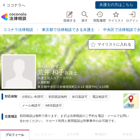
弁護士の方はこちら
ココナラへ
投稿する
探す
閲覧履歴
マイリスト
ログイン
ココナラ法律相談
東京都で法律相談できる弁護士
中央区で法律相談で
マイリストに入れる
あらい かずこ
荒井 和子
弁護士
弁護士法人ユア・エース
人形町駅
東京都
中央区日本橋堀留町2-3-14 堀留THビル10階
対応体制
分割払い利用可
初回面談無料
休日面談可
電話相談可
メール相談可
WEB面談可
初回相談は無料で承ります。まずは法律相談のご予約を電話・メールでお問い
注意補足
合わせください。 ※カード利用と夜間面談は刑事事件のみ可能です。
インタビュー
注力分野
事例紹介
料金表
プロフィール