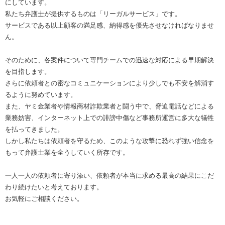
にしています。
私たち弁護士が提供するものは「リーガルサービス」です。
サービスである以上顧客の満足感、納得感を優先させなければなりませ
ん。
そのために、各案件について専門チームでの迅速な対応による早期解決
を目指します。
さらに依頼者との密なコミュニケーションにより少しでも不安を解消す
るように努めています。
また、ヤミ金業者や情報商材詐欺業者と闘う中で、脅迫電話などによる
業務妨害、インターネット上での誹謗中傷など事務所運営に多大な犠牲
を払ってきました。
しかし私たちは依頼者を守るため、このような攻撃に恐れず強い信念を
もって弁護士業を全うしていく所存です。
一人一人の依頼者に寄り添い、依頼者が本当に求める最高の結果にこだ
わり続けたいと考えております。
お気軽にご相談ください。