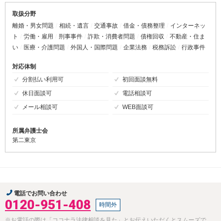
取扱分野
離婚・男女問題
相続・遺言
交通事故
借金・債務整理
インターネッ
ト
労働・雇用
刑事事件
詐欺・消費者問題
債権回収
不動産・住ま
い
医療・介護問題
外国人・国際問題
企業法務
税務訴訟
行政事件
対応体制
分割払い利用可
初回面談無料
休日面談可
電話相談可
メール相談可
WEB面談可
所属弁護士会
第二東京
電話でお問い合わせ
0120-951-408
時間外
※お電話の際は「ココナラ法律相談を見た」とお伝えいただくとスムーズで