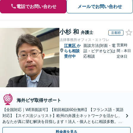
電話でお問い合わせ
メールでお問い合わせ
小杉 和
弁護士
京都府
法律事務所オフィス・エトワレ
営業時
江東区
か
面談方法(対面・電
らも相談
話・ビデオなど)は
間：本日
受付中
応相談
定休日
海外ビザ取得サポート
【全国対応｜WEB面談可】【初回相談60分無料】【フランス語・英語
対応】【スイス法ジュリスト】欧州の弁護士ネットワークを活かし、
あなたが真に望む解決を目指します！法人・個人ともに相談多数。細
やかな連絡と粘り強い交渉を徹底【休日・夜間相談可】
料金表を見る