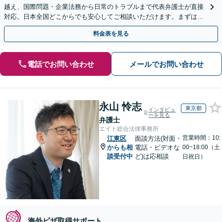
越え、国際問題・企業法務から日常のトラブルまで代表弁護士が直接
対応。日本全国どこからでも安心してご相談いただけます。まずは一
歩を踏み出してみませんか。【初回相談無料】
料金表を見る
電話でお問い合わせ
メールでお問い合わせ
永山 怜志
東京都
インタビュ
ーを見る
弁護士
エイト総合法律事務所
営業時間：10:
江東区
面談方法(対面・
からも相
電話・ビデオな
00~18:00（土
談受付中
ど)は応相談
日祝日）
海外ビザ取得サポート