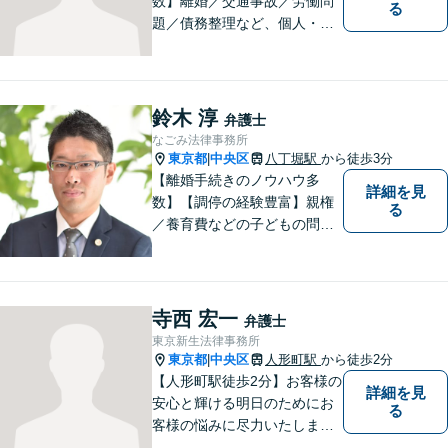
数】離婚／交通事故／労働問
る
題／債務整理など、個人・法
人問わず幅広い案件に対応可
能です。フットワークを生か
し、早期解決を図ります。
「リーズナブルな費用で高品
鈴木 淳
弁護士
質な法的サービス」を目指し
なごみ法律事務所
ます。
東京都
中央区
八丁堀駅
から徒歩3分
|
【離婚手続きのノウハウ多
詳細を見
数】【調停の経験豊富】親権
る
／養育費などの子どもの問題
にも対応【顧問契約実績多
数】LINEでいつでもすぐに相
談可能。一人ひとりのお悩み
に真摯に向き合い最後までサ
寺西 宏一
弁護士
ポート。性別・年齢問わず、
東京新生法律事務所
お気軽にご相談ください【八
東京都
中央区
人形町駅
から徒歩2分
|
丁堀駅徒歩2分】
【人形町駅徒歩2分】お客様の
詳細を見
安心と輝ける明日のためにお
る
客様の悩みに尽力いたしま
す。お客様に親身に寄り添