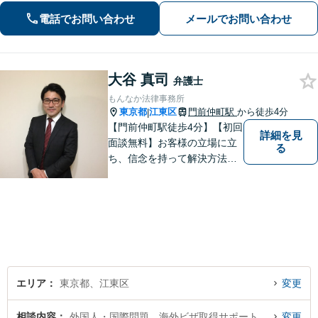
しい取立てにお困りの方も、まずはお
電話でお問い合わせ
メールでお問い合わせ
気軽にご連絡ください！【FP資格あり
／家計管理も万全に】
大谷 真司
弁護士
もんなか法律事務所
東京都
江東区
門前仲町駅
から徒歩4分
|
【門前仲町駅徒歩4分】【初回
詳細を見
面談無料】お客様の立場に立
る
ち、信念を持って解決方法を
アドバイスします。相続問題
／離婚問題／借金問題／交通
事故／刑事事件など、幅広く
対応します。法律トラブルで
お悩みの方は、お気軽にご相
談ください。
エリア
東京都、江東区
変更
相談内容
外国人・国際問題、海外ビザ取得サポート
変更