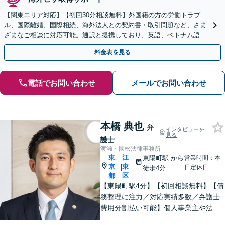
【関東エリア対応】【初回30分相談無料】外国籍の方の労働トラブ
ル、国際離婚、国際相続、海外法人との契約書・取引問題など、さま
ざまなご相談に対応可能。通訳と提携しており、英語、ベトナム語、
中国語、タイ語等対応可能です（通訳料別途）。
料金表を見る
電話でお問い合わせ
メールでお問い合わせ
本橋 典也
弁
インタビューを
見る
護士
渡瀨・國松法律事務所
東
江
東陽町駅
から
営業時間：本
京
東
|
日定休日
徒歩4分
都
区
【東陽町駅4分】【初回相談無料】【債
務整理に注力／対応実績多数／弁護士
費用分割払い可能】個人事業主や法人
の破産手続の対応実績もあります！厳