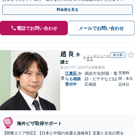
【事前予約で休日・夜間面談可】
料金表を見る
電話でお問い合わせ
メールでお問い合わせ
趙 良
弁
東京都
インタビューを
見る
護士
東京CITY LIGHT法律事務所
営業時
江東区
か
面談方法(対面・電
らも相談
話・ビデオなど)は
間：本日
受付中
応相談
定休日
海外ビザ取得サポート
【関東エリア対応】【日本と中国の弁護士資格有】言葉と文化の壁を