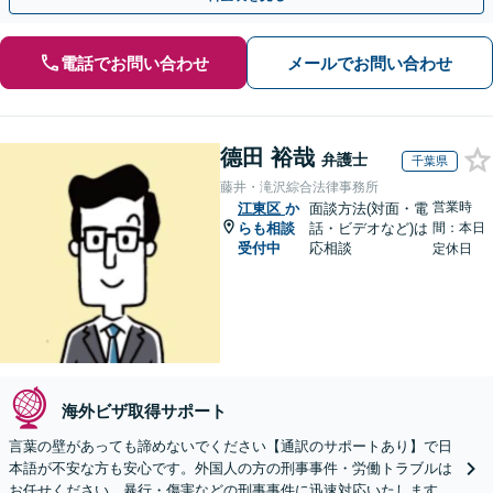
電話でお問い合わせ
メールでお問い合わせ
德田 裕哉
弁護士
千葉県
藤井・滝沢綜合法律事務所
営業時
江東区
か
面談方法(対面・電
らも相談
話・ビデオなど)は
間：本日
受付中
応相談
定休日
海外ビザ取得サポート
言葉の壁があっても諦めないでください【通訳のサポートあり】で日
本語が不安な方も安心です。外国人の方の刑事事件・労働トラブルは
お任せください。暴行・傷害などの刑事事件に迅速対応いたします。