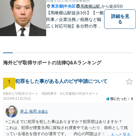
弁護士法人布川法律事務所
【電話・メール相談可】
東京都
中央区
馬喰横山駅
から徒歩5分
|
【馬喰横山駅徒歩3分】【一般
詳細を見
民事／企業法務／税務など幅
る
広く対応可能】各分野の専門
家が連携し、スムーズな解決
を実現します。｢総合力｣と｢ス
ピード｣を大切にして、皆様の
明るい未来を作っていけるよ
う精進いたします。まずはご
海外ビザ取得サポートの法律Q&Aランキング
相談を！
1
犯罪をした事がある人のビザ申請について
#海外ビザ取得サポート
#脱税事件
#入管書類の申請サポート
2024年11月25日
役にたった
6
井上 祐司
弁護士
>これまでに犯罪を犯した事はありますか？犯罪歴はありますか？
これは、犯罪が捜査当局に探知され捜査中であったり、前科として残
っている場合を指すのが通常です。 内心の問題はさておき、ご質問