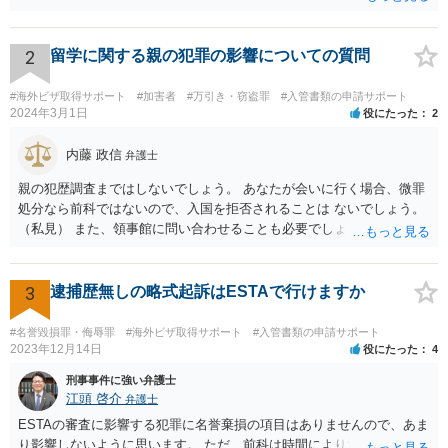
の状況であれば「いいえ」と回答するのがセオリーかと思います。
2
留学に関する親の犯罪の影響についての質問
#海外ビザ取得サポート
#加害者
#万引き・窃盗罪
#入管書類の申請サポート
2024年3月1日
役にたった
2
内藤 政信
弁護士
親の犯歴調査まではしないでしょう。 あなたが会いに行く場合、微罪
処分なら前科ではないので、入国を拒否されることは ないでしょう。
（私見） また、領事館に問い合わせることも必要でしょう。
3
逮捕歴無しの略式起訴はESTAで行けますか
#名誉毀損罪・侮辱罪
#海外ビザ取得サポート
#入管書類の申請サポート
2023年12月14日
役にたった
4
刑事事件に強い弁護士
江頭 啓介
弁護士
ESTAの審査に影響する犯罪に名誉棄損の項目はありませんので、あま
り影響しないように思います。 ただ、前科は時間により消えません。