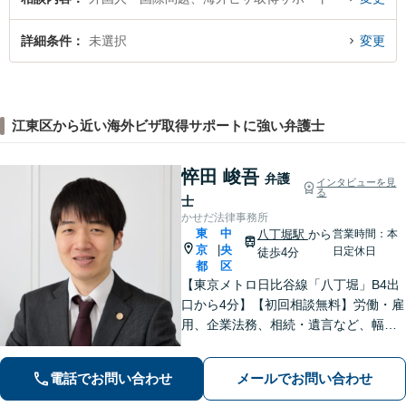
詳細条件
未選択
変更
江東区から近い海外ビザ取得サポートに強い弁護士
悴田 峻吾
弁護
インタビューを見
る
士
かせだ法律事務所
東
中
八丁堀駅
から
営業時間：本
京
央
|
日定休日
徒歩4分
都
区
【東京メトロ日比谷線「八丁堀」B4出
口から4分】【初回相談無料】労働・雇
用、企業法務、相続・遺言など、幅広
く対応しています。法律の力で困って
いる方の力になりたいと思い、弁護士
電話でお問い合わせ
メールでお問い合わせ
になりました。お気軽にご相談くださ
い。【電話相談可】【休日面談可】