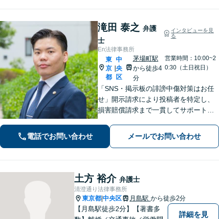
滝田 泰之
弁護
インタビューを見
る
士
En法律事務所
茅場町駅
営業時間：10:00~2
東
中
0:30（土日祝日）
京
央
から徒歩4
|
都
区
分
「SNS・掲示板の誹謗中傷対策はお任
せ」開示請求により投稿者を特定し、
損害賠償請求まで一貫してサポート
「ベンチャー企業の成長を支える弁護
士：法的に難しい問題でも尽力」【初
電話でお問い合わせ
メールでお問い合わせ
回相談60分無料】【弁護士直通電話相
談可】【来所一切不要】【夜間・休日
面談可】
土方 裕介
弁護士
清澄通り法律事務所
東京都
中央区
月島駅
から徒歩2分
|
【月島駅徒歩2分】【著書多
詳細を見