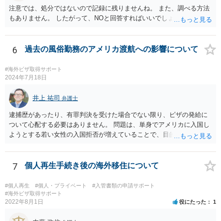
注意では、処分ではないので記録に残りませんね。 また、調べる方法
もありません。 したがって、NOと回答すればいいでしょう。
6
過去の風俗勤務のアメリカ渡航への影響について
#海外ビザ取得サポート
2024年7月18日
井上 祐司
弁護士
逮捕歴があったり、有罪判決を受けた場合でない限り、ビザの発給に
ついて心配する必要はありません。 問題は、単身でアメリカに入国し
ようとする若い女性の入国拒否が増えていることで、目的・滞在期
間・訪問予定の都市名・会う予定の人物・帰りの航空券の有無・過去
に渡米歴がある場合には過去に訪問した場所等を細かく聞かれ、その
中に矛盾があると入国を拒否される事例が実際に数多く見聞きされて
7
個人再生手続き後の海外移住について
いることです。 特に英語が堪能でない場合は注意が必要かと思いま
す。
#個人再生
#個人・プライベート
#入管書類の申請サポート
#海外ビザ取得サポート
2022年8月1日
役にたった
1