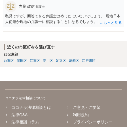
内藤 政信
弁護士
私見ですが、回答できる弁護士はめったにいないでしょう。 現地日本
大使館か現地の弁護士に相談することになるでしょう。
近くの市区町村を選び直す
23区東部
台東区
墨田区
江東区
荒川区
足立区
葛飾区
江戸川区
ココナラ法律相談について
ココナラ法律相談とは
ご意見・ご要望
法律Q&A
利用規約
法律相談コラム
プライバシーポリシー