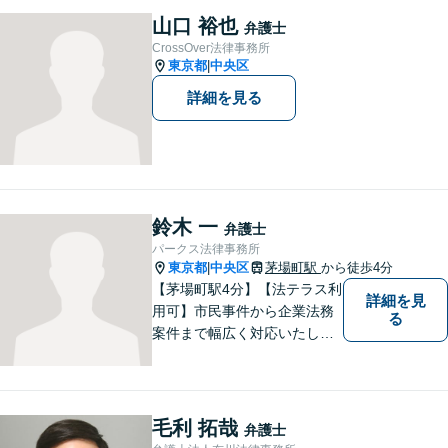
応可能。【地域に根ざした弁
山口 裕也
弁護士
護士】法律トラブルでお悩み
CrossOver法律事務所
の方は、お気軽にご相談くだ
東京都
中央区
|
さい。
詳細を見る
鈴木 一
弁護士
パークス法律事務所
東京都
中央区
茅場町駅
から徒歩4分
|
【茅場町駅4分】【法テラス利
詳細を見
用可】市民事件から企業法務
る
案件まで幅広く対応いたしま
す。相談者さまを迅速かつ丁
寧にサポートし、最良の解決
策を提供いたします。弁護士
に相談すべきか否か迷った
毛利 拓哉
弁護士
ら、迷わずご相談ください。