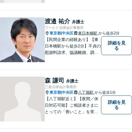
い、迅速な解決を目指しま
す。一人で悩んでいても問題
が解決することはありませ
渡邉 祐介
弁護士
ん。 お気軽にご相談くださ
ワールド法律会計事務所
い。
東京都
中央区
東日本橋駅
から徒歩2分
|
【民間企業の経験あり】【東
詳細を見
日本橋駅から徒歩2分】不貞の
る
慰謝料請求、協議離婚、調停
離婚、未払い残業代請求、不
当解雇・退職勧奨、セクハ
ラ・パワハラなどお任せくだ
さい。最大の味方としてじっ
森 謙司
弁護士
くりお話をお伺いします。
三善法律会計事務所
【粘り強い交渉が強み】
東京都
中央区
八丁堀駅
から徒歩1分
|
【八丁堀駅近く】【夜間／休
詳細を見
日対応可能】ご相談者さまに
る
とっての「善いこと」を実現
する事務所です。企業法務／
相続問題／離婚問題／交通事
故／刑事事件など、幅広く対