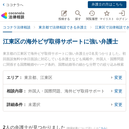
弁護士の方はこちら
ココナラへ
投稿する
探す
閲覧履歴
マイリスト
ログイン
ココナラ法律相談
東京都で法律相談できる弁護士
江東区で法律相談で
江東区の海外ビザ取得サポートに強い弁護士
東京都の江東区で海外ビザ取得サポートに強い弁護士が2名見つかりました。初
回面談無料や休日面談に対応している弁護士なども掲載中。外国人・国際問題
に関係する国際離婚やハーグ条約、国際結婚等の細かな分野での絞り込み検索
もでき便利です。特に渡瀨・國松法律事務所の本橋 典也弁護士やもんなか法律
事務所の大谷 真司弁護士のプロフィール情報や弁護士費用、強みなどが注目さ
エリア
東京都、江東区
変更
れています。『江東区で土日や夜間に発生した海外ビザ取得サポートのトラブ
ルを今すぐに弁護士に相談したい』『海外ビザ取得サポートのトラブル解決の
相談内容
外国人・国際問題、海外ビザ取得サポート
変更
実績豊富な近くの弁護士を検索したい』『初回相談無料で海外ビザ取得サポー
トを法律相談できる江東区内の弁護士に相談予約したい』などでお困りの相談
者さんにおすすめです。
詳細条件
未選択
変更
2
人の弁護士が見つかりました
(検索結果について詳しくは
こちら
)