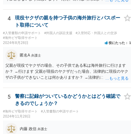
4
現役ヤクザの親を持つ子供の海外旅行とパスポー
ト取得について
#入管書類の申請サポート
#外国人の訴訟支援
#入管対応・外国人との交渉
#海外ビザ取得サポート
2024年8月28日
役にたった
1
匿名A
弁護士
父親が現役でヤクザの場合、その子供である私は海外旅行に行けます
か？ →行けます 父親が現役のヤクザだった場合、法律的に現役のヤク
ザの子供ができないことは何かありますか？ →法律的に、ということ
であれば、ないかと思います。
5
警察に記録がついているかどうかとはどう確認で
きるのでしょうか？
#海外ビザ取得サポート
#入管書類の申請サポート
2024年11月28日
内藤 政信
弁護士