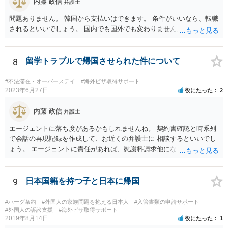
内藤 政信
弁護士
問題ありません。 韓国から支払いはできます。 条件がいいなら、転職
されるといいでしょう。 国内でも国外でも変わりません。
8
留学トラブルで帰国させられた件について
#不法滞在・オーバーステイ
#海外ビザ取得サポート
2023年6月27日
役にたった
2
内藤 政信
弁護士
エージェントに落ち度があるかもしれませんね。 契約書確認と時系列
で会話の再現記録を作成して、お近くの弁護士に 相談するといいでし
ょう。 エージェントに責任があれば、慰謝料請求他になるでしょう。
9
日本国籍を持つ子と日本に帰国
#ハーグ条約
#外国人の家族問題を抱える日本人
#入管書類の申請サポート
#外国人の訴訟支援
#海外ビザ取得サポート
2019年8月14日
役にたった
1