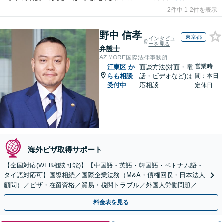
2件中 1-2件を表示
野中 信孝
東京都
インタビュ
ーを見る
弁護士
AZ MORE国際法律事務所
営業時
江東区
か
面談方法(対面・電
らも相談
話・ビデオなど)は
間：本日
受付中
応相談
定休日
海外ビザ取得サポート
【全国対応(WEB相談可能)】【中国語・英語・韓国語・ベトナム語・
タイ語対応可】国際相続／国際企業法務（M&A・債権回収・日本法人
顧問）／ビザ・在留資格／貿易・税関トラブル／外国人労働問題／外
国人刑事事件など、幅広いご相談に対応可能
料金表を見る