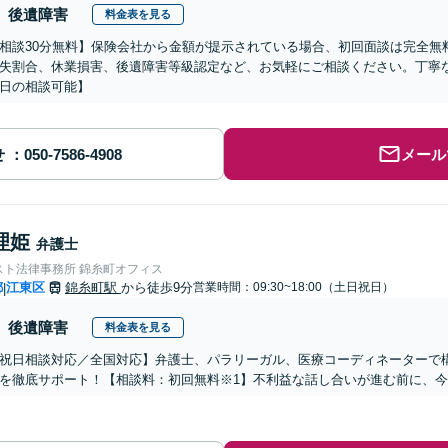
後遺障害
料金表を見る
相談30分無料】保険会社から金額が提示されている場合、初回面談は完全無
失割合、休業損害、後遺障害等級認定など、お気軽にご相談ください。丁寧
日の相談可能】
せ
メール
理姫
弁護士
スト法律事務所 錦糸町オフィス
都
江東区
錦糸町駅
から徒歩9分
営業時間：09:30~18:00（土日祝日）
|
後遺障害
料金表を見る
祝日相談対応／全国対応】弁護士、パラリーガル、医療コーディネーターで
を徹底サポート！【相談料：初回無料※1】不利益な話し合いが進む前に、