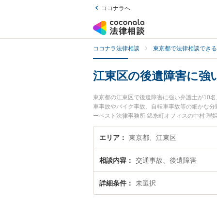
ココナラへ
ココナラ法律相談
東京都で法律相談できる
江東区の後遺障害に強
東京都の江東区で後遺障害に強い弁護士が10
車事故やバイク事故、自転車事故等の細かな分
ーベスト法律事務所 錦糸町オフィスの中村 
今すぐに弁護士に相談したい』『後遺障害のト
い』などでお困りの相談者さんにおすすめです
エリア
東京都、江東区
相談内容
交通事故、後遺障害
詳細条件
未選択