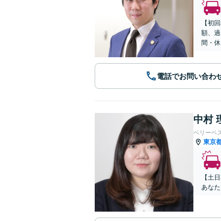
【初回
額、過
間・休
電話でお問い合わ
中村 
ベリーベ
東京
【土日
あなた