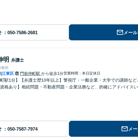
せ
メール
伸明
弁護士
事務所
都
江東区
門前仲町駅
から徒歩1分
営業時間：本日定休日
|
町駅1分】【弁護士歴10年以上】警視庁・一般企業・大学での講師な
士資格あり】相続問題・不動産問題・企業法務など、的確にアドバイスい
せ
メー