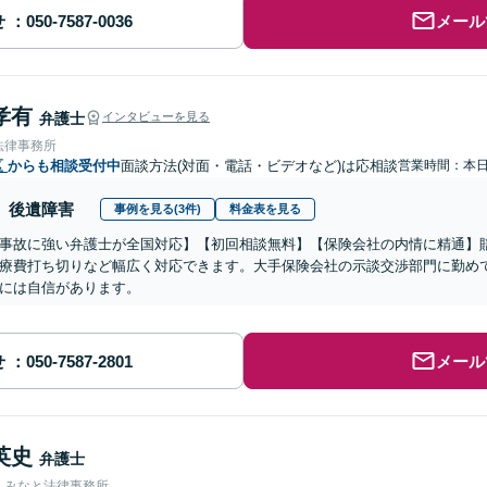
せ
メール
孝有
弁護士
インタビューを見る
法律事務所
区
からも相談受付中
面談方法(対面・電話・ビデオなど)は応相談
営業時間：本
後遺障害
事例を見る(3件)
料金表を見る
事故に強い弁護士が全国対応】【初回相談無料】【保険会社の内情に精通】
療費打ち切りなど幅広く対応できます。大手保険会社の示談交渉部門に勤め
には自信があります。
せ
メール
英史
弁護士
人みなと法律事務所