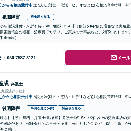
区
からも相談受付中
面談方法(対面・電話・ビデオなど)は応相談
営業時間：本
後遺障害
料金表を見る
から相談受付・来所不要・WEB面談OK★【賠償額を約2倍に増額など実績豊
損害賠償金の増額、治療費打ち切り、ご家族での事故など、対応いたします
手金無料】
せ
メール
基成
弁護士
人九重法律事務所
区
からも相談受付中
面談方法(対面・電話・ビデオなど)は応相談
営業時間：本
後遺障害
事例を見る(4件)
料金表を見る
対応】【初回無料｜弁護士特約OK】弁護士3名で3,000件以上の交通事故の
務経験があり、保険会社側の主張を予測し先回りした対応が可能。弁護士が
等に対応。