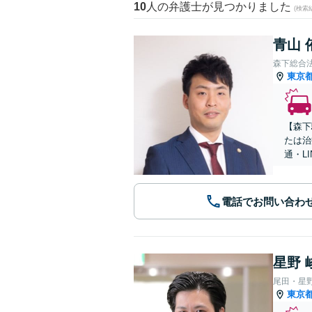
10
人の弁護士が見つかりました
(検索
青山 
森下総合
東京
【森下
たは治
通・L
電話でお問い合わ
星野 
尾田・星
東京