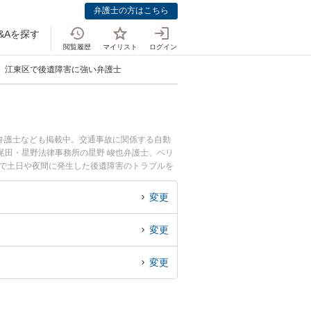
弁護士の方はこちら
&Aを探す
閲覧履歴
マイリスト
ログイン
江東区で後遺障害に強い弁護士
弁護士なども掲載中。交通事故に関係する自動
尾田・星野法律事務所の星野 峻也弁護士、ベリ
区で土日や夜間に発生した後遺障害のトラブルを
法律相談できる江東区内の弁護士に相談予約した
変更
変更
変更