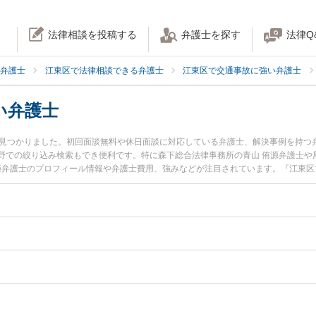
法律相談を投稿する
弁護士を探す
法律Q
弁護士
江東区で法律相談できる弁護士
江東区で交通事故に強い弁護士
い弁護士
名見つかりました。初回面談無料や休日面談に対応している弁護士、解決事例を持つ
野での絞り込み検索もでき便利です。特に森下総合法律事務所の青山 侑源弁護士や
理姫弁護士のプロフィール情報や弁護士費用、強みなどが注目されています。『江東
ラブル解決の実績豊富な近くの弁護士を検索したい』『初回相談無料で後遺障害を
。