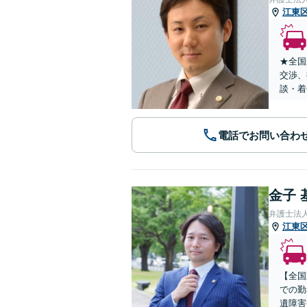
江東
★全国
交渉、
談・着
電話でお問い合わ
金子 
弁護士法
江東
【全国
での勤
遺障害