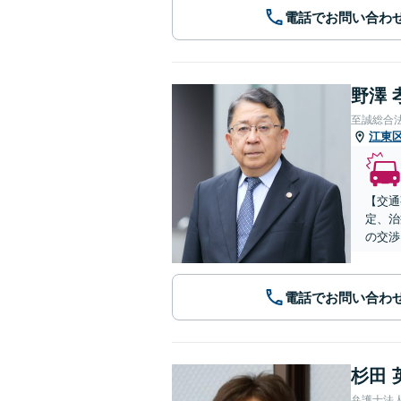
電話でお問い合わ
野澤 
至誠総合
江東
【交通
定、治
の交渉
電話でお問い合わ
杉田 
弁護士法