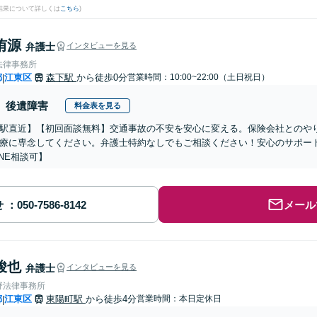
結果について詳しくは
こちら
)
侑源
弁護士
インタビューを見る
法律事務所
都
江東区
森下駅
から徒歩0分
営業時間：10:00~22:00（土日祝日）
|
後遺障害
料金表を見る
駅直近】【初回面談無料】交通事故の不安を安心に変える。保険会社とのや
療に専念してください。弁護士特約なしでもご相談ください！安心のサポー
INE相談可】
せ
メール
峻也
弁護士
インタビューを見る
野法律事務所
都
江東区
東陽町駅
から徒歩4分
営業時間：本日定休日
|