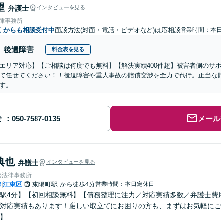
望
弁護士
インタビューを見る
法律事務所
区
からも相談受付中
面談方法(対面・電話・ビデオなど)は応相談
営業時間：本
後遺障害
料金表を見る
エリア対応】【ご相談は何度でも無料】【解決実績400件超】被害者側のサ
て任せてください！！後遺障害や重大事故の賠償交渉を全力で代行。正当な
す。
せ
メール
典也
弁護士
インタビューを見る
松法律事務所
都
江東区
東陽町駅
から徒歩4分
営業時間：本日定休日
|
駅4分】【初回相談無料】【債務整理に注力／対応実績多数／弁護士費
対応実績もあります！厳しい取立てにお困りの方も、まずはお気軽にご
】