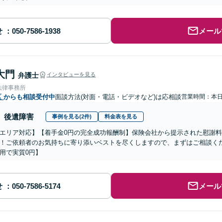
せ
メール
大門
弁護士
インタビューを見る
法律事務所
区
からも相談受付中
面談方法(対面・電話・ビデオなど)は応相談
営業時間：本
後遺障害
事例を見る(2件)
料金表を見る
エリア対応】【着手金0円の完全成功報酬制】保険会社から提示された慰謝料
！ご依頼者のお気持ちに寄り添いベストを尽くしますので、まずはご相談くだ
用で実質0円】
せ
メール