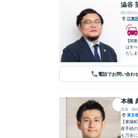
澁谷 
BEARD
江東
【関東
はすべ
たしま
電話でお問い合わ
本橋 
渡瀨・國
東京
【東陽町
産手続の
も万全に