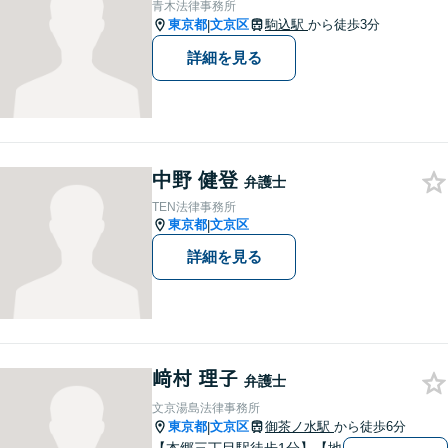
青木法律事務所
談無料ですので、お気軽にご
東京都
文京区
駒込駅
から徒歩3分
|
相談ください！
詳細を見る
中野 健登
弁護士
TEN法律事務所
東京都
文京区
|
詳細を見る
﨑村 理子
弁護士
文京湯島法律事務所
東京都
文京区
御茶ノ水駅
から徒歩6分
|