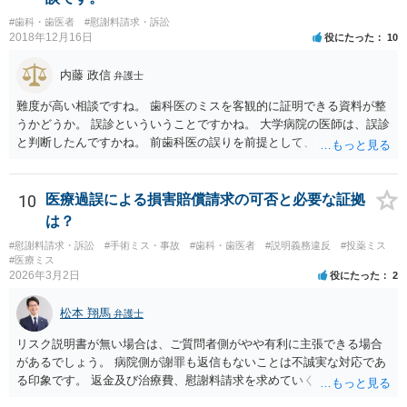
#歯科・歯医者
#慰謝料請求・訴訟
2018年12月16日
役にたった
10
内藤 政信
弁護士
難度が高い相談ですね。 歯科医のミスを客観的に証明できる資料が整
うかどうか。 誤診といういうことですかね。 大学病院の医師は、誤診
と判断したんですかね。 前歯科医の誤りを前提として、 その医師はど
のように判断し、治療計画を立てたんでしょうかね。 現在の症状は、
前医師の診断の誤りに起因するものかどうか、 大学病院の医師は、ど
う見ているんでしょうかね。 歯科医の資格を持ってる弁護士もいます
10
医療過誤による損害賠償請求の可否と必要な証拠
ね。 そのような弁護士を探すのもいいと思いますね。
は？
#慰謝料請求・訴訟
#手術ミス・事故
#歯科・歯医者
#説明義務違反
#投薬ミス
#医療ミス
2026年3月2日
役にたった
2
松本 翔馬
弁護士
リスク説明書が無い場合は、ご質問者側がやや有利に主張できる場合
があるでしょう。 病院側が謝罪も返信もないことは不誠実な対応であ
る印象です。 返金及び治療費、慰謝料請求を求めていくことになるか
と思います。 ご自身で内容証明を出すこともあり得ますが、弁護士が