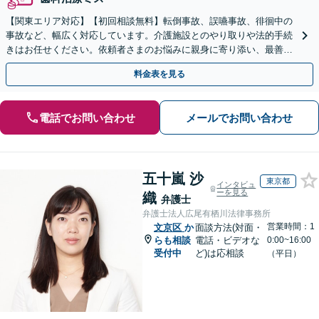
【関東エリア対応】【初回相談無料】転倒事故、誤嚥事故、徘徊中の
事故など、幅広く対応しています。介護施設とのやり取りや法的手続
きはお任せください。依頼者さまのお悩みに親身に寄り添い、最善の
結果が得られるように尽力いたします。
料金表を見る
電話でお問い合わせ
メールでお問い合わせ
五十嵐 沙
東京都
インタビュ
ーを見る
織
弁護士
弁護士法人広尾有栖川法律事務所
営業時間：1
文京区
か
面談方法(対面・
らも相談
電話・ビデオな
0:00~16:00
受付中
ど)は応相談
（平日）