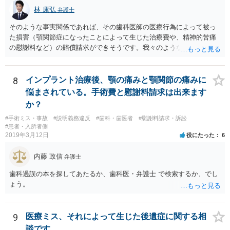
林 康弘
弁護士
そのような事実関係であれば、その歯科医師の医療行為によって被っ
た損害（顎関節症になったことによって生じた治療費や、精神的苦痛
の慰謝料など）の賠償請求ができそうです。我々のような弁護士に依
頼した上で、その歯科でのカルテ等の医療記録の取得や、後医（Ｂ歯
科）の先生の協力等を得ることも必要だと思います。
8
インプラント治療後、顎の痛みと顎関節の痛みに
悩まされている。手術費と慰謝料請求は出来ます
か？
#手術ミス・事故
#説明義務違反
#歯科・歯医者
#慰謝料請求・訴訟
#患者・入所者側
2019年3月12日
役にたった
6
内藤 政信
弁護士
歯科過誤の本を探してあたるか、歯科医・弁護士 で検索するか、でし
ょう。
9
医療ミス、それによって生じた後遺症に関する相
談です。