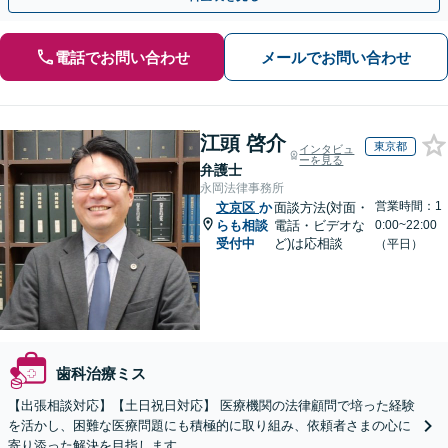
電話でお問い合わせ
メールでお問い合わせ
江頭 啓介
東京都
インタビュ
ーを見る
弁護士
永岡法律事務所
営業時間：1
文京区
か
面談方法(対面・
らも相談
電話・ビデオな
0:00~22:00
受付中
ど)は応相談
（平日）
歯科治療ミス
【出張相談対応】【土日祝日対応】 医療機関の法律顧問で培った経験
を活かし、困難な医療問題にも積極的に取り組み、依頼者さまの心に
寄り添った解決を目指します。