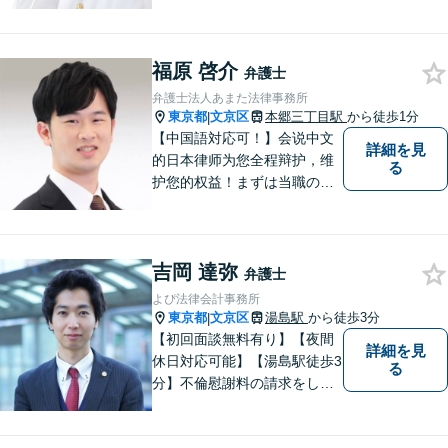
未来に向かって進んで行くお
手伝いをいたします。
福原 啓介
弁護士
弁護士法人あまた法律事務所
東京都
文京区
本郷三丁目駅
から徒歩1分
|
【中国語対応可！】会说中文
詳細を見
的日本律师为您全程辩护，维
る
护您的权益！まずは当職の直
通番号050-1808-1106、WEC
HATID:ribenlvshi-fuyuan、LIN
EID:＠706llwfgにてご相談くだ
吉岡 達弥
さい。
弁護士
よぴ法律会計事務所
東京都
文京区
湯島駅
から徒歩3分
|
【初回面談無料有り】【夜間
詳細を見
休日対応可能】【湯島駅徒歩3
る
分】不倫慰謝料の請求をした
い、離婚後の生活が不安な
ど、離婚・男女問題でお悩み