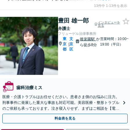
13件中 1-13件を表示
豊田 雄一郎
インタビューを
見る
弁護士
フリューゲル法律事務所
東
文
後楽園駅
か
営業時間：10:00~
京
京
|
19:00（平日）
ら徒歩8分
都
区
歯科治療ミス
医療・介護トラブルはお任せください。患者さま側のお悩みに注力。
刑事事件に発展した重大な事故も対応可能。美容医療・整形トラブル
のご依頼も承っております。泣き寝入りせず、まずはご相談を【電
話・メール相談可能】【初回相談無料】【後楽園駅徒歩8分】
料金表を見る