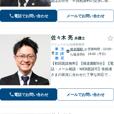
題はお任せ「不貞慰謝料の交渉に強
い」長期化する相続トラブルも粘り強
く交渉し、依頼者さまに有利な解決を
電話でお問い合わせ
メールでお問い合わせ
目指す「遺言書で万全な生前対策」
【休日・夜間相談あり】【水道橋駅1
分】
佐々木 亮
弁護士
フリューゲル法律事務所
東
文
後楽園駅
か
営業時間：10:00~
京
京
|
19:00（平日）
ら徒歩8分
都
区
【初回面談無料】【後楽園駅8分】【電
話・メール相談・WEB面談可】依頼者
さまの状況に合わせた丁寧な対応で、
オーダーメイドのサービスをご提供い
たします。早めのご相談が何よりも重
要です。お困りの方はお気軽にご相談
電話でお問い合わせ
メールでお問い合わせ
ください【休日・夜間・当日相談に対
応】