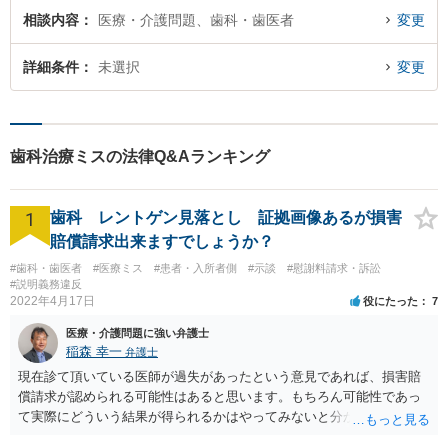
相談内容
医療・介護問題、歯科・歯医者
変更
詳細条件
未選択
変更
歯科治療ミスの法律Q&Aランキング
1
歯科 レントゲン見落とし 証拠画像あるが損害
賠償請求出来ますでしょうか？
#歯科・歯医者
#医療ミス
#患者・入所者側
#示談
#慰謝料請求・訴訟
#説明義務違反
2022年4月17日
役にたった
7
医療・介護問題に強い弁護士
稲森 幸一
弁護士
現在診て頂いている医師が過失があったという意見であれば、損害賠
償請求が認められる可能性はあると思います。もちろん可能性であっ
て実際にどういう結果が得られるかはやってみないと分かりません
が。 損害としては、その過失によって生じた症状の治療にかかった治