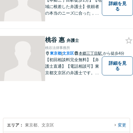
【本郷三丁目駅徒歩1分】【地
詳細を見
域に根差した弁護士】依頼者
る
の本当のニーズに合った，オ
ーダーメイドのリーガルサー
ビスを提供します。離婚問題
／労働問題／刑事事件／企業
桃谷 惠
法務など、幅広い法律トラブ
弁護士
ルに対応。【明確な料金体
桃谷法律事務所
系】よりよい解決を目指して
東京都
文京区
本郷三丁目駅
から徒歩4分
|
いきます。
【初回相談料完全無料】【弁
詳細を見
護士直通】【電話相談可】東
る
京都文京区の弁護士です。夜
間休日の対応も予約をいただ
ければ可能です。経験豊富な
弁護士をお探しの方はぜひ一
度ご相談してください。
エリア
東京都、文京区
変更