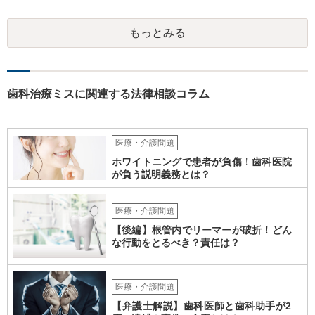
代理人として病院側との交渉窓口となることも方法の一つです。 ご自
身で内容証明を出される場合、書面にご質問者の不利になる事情を記
もっとみる
載した場合はそれ以降の交渉ハードルが上がってしまうため慎重に検
討されるとよいでしょう。
歯科治療ミスに関連する法律相談コラム
医療・介護問題
ホワイトニングで患者が負傷！歯科医院
が負う説明義務とは？
医療・介護問題
【後編】根管内でリーマーが破折！どん
な行動をとるべき？責任は？
医療・介護問題
【弁護士解説】歯科医師と歯科助手が2