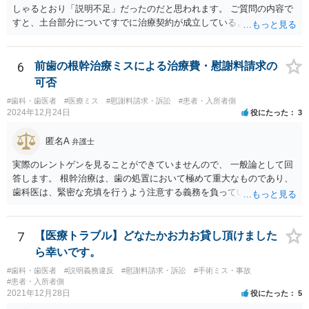
か労基署へ一度ご相談いただくと安心だと思います。 均等法 （婚姻、
しゃるとおり「説明不足」だったのだと思われます。 ご質問の内容で
妊娠、出産等を理由とする不利益取扱いの禁止等） 第九条 事業主
すと、土台部分についてすでに治療契約が成立しているように思われ
は、女性労働者が婚姻し、妊娠し、又は出産したことを退職理由とし
ますが、 治療契約を取消すことができれば、５万円の支払義務を消滅
て予定する定めをしてはならない。 ２ 事業主は、女性労働者が婚姻
させることができます。 消費者契約法は、いくつか取消の類型を定め
したことを理由として、解雇してはならない。 ３ 事業主は、その雇
ています。 いくつか該当しそうな取消権をご参考までのせます。 ①土
6
前歯の根幹治療ミスによる治療費・慰謝料請求の
用する女性労働者が妊娠したこと、出産したこと、労働基準法（昭和
台と被せ物の治療は通常同じ歯科で行いますので、被せ物の治療費が
可否
二十二年法律第四十九号）第六十五条第一項の規定による休業を請求
４０万円もかかるというのは 治療費という重要な事項について、不利
し、又は同項若しくは同条第二項の規定による休業をしたことその他
#歯科・歯医者
#医療ミス
#慰謝料請求・訴訟
#患者・入所者側
益なる事実の不告知があった認められると考えられます。 そのため、
2024年12月24日
役にたった
3
の妊娠又は出産に関する事由であつて厚生労働省令で定めるものを理
４０万円もかかるとは夢にも思わなかったという事情があれば、不利
由として、当該女性労働者に対して解雇その他不利益な取扱いをして
益事実の不告知を理由とした取消権を主張することが出来る可能性が
匿名A
はならない。 ４ 妊娠中の女性労働者及び出産後一年を経過しない女
弁護士
あります（消費者契約法４条２項）。 ②また、保険外治療の必要性に
性労働者に対してなされた解雇は、無効とする。ただし、事業主が当
ついて虚偽の説明があったのであれば、不実告知取消ということも考
実際のレントゲンを見ることができていませんので、 一般論として回
該解雇が前項に規定する事由を理由とする解雇でないことを証明した
えられます（消費者契約法４条１項１号）。 ③そのほか、歯科治療
答します。 根幹治療は、歯の処置において極めて重大なものであり、
ときは、この限りでない。
中、抗らうことが困難な状態で保険外治療の勧誘をされたということ
歯科医は、緊密な充填を行うよう注意する義務を負っていると考えら
であれば、最近（令和５年６月１日）施行されたばかりですが、 退去
れます。 （同趣旨の判示をした裁判例として、東京地裁平20(ワ)30392
困難場所（たとえば、待合から診察台へ）に同行された上で困惑して
号事件） 当該義務に違反した場合、診療契約の不履行又は不法行為に
契約したという類型の取消権（改正消費者契約法４条３項３号）も使
基づく損害賠償請求の可能性が生じます。 慰謝料に関しては、通院慰
7
【医療トラブル】どなたかお力お貸し頂けました
える可能性があります。 一旦、書面で消費者契約法に基づく取消権を
謝料といった形での請求になろうかと思います。
ら幸いです。
行使するので払えないという 通知をして様子をみるのも手かと思いま
す。 その他、消費生活センターに相談して、間に入ってもらうことも
#歯科・歯医者
#説明義務違反
#慰謝料請求・訴訟
#手術ミス・事故
#患者・入所者側
手かもしれません。
2021年12月28日
役にたった
5