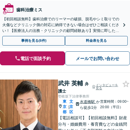
歯科治療ミス
【初回相談無料】歯科治療でのリーマーの破損、脱毛やシミ取りでの
火傷などクリニック側の対応に納得できない場合はぜひご相談くださ
い！【医療法人の法務・クリニックの顧問経験あり】実情に即したア
ドバイスで、納得のできるトラブルの解決を目指します。
事例を見る(6件)
料金表を見る
電話で面談予約
メールでお問い合わせ
武井 英輔
弁
インタビューを
見る
護士
壱岐坂下法律事務所
東
文
水道橋駅
か
営業時間：09:00~
京
京
|
20:00（平日）
ら徒歩1分
都
区
【電話相談可】【初回相談無料】財産
分与・婚姻費用・養育費などの金銭問