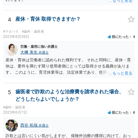
4
産休・育休 取得できますか？
#マタハラ
#歯科・歯医者
2023年8月28日
役にたった
4
労働・雇用に強い弁護士
大﨑 美生
弁護士
産休・育休は労働者に認められた権利です。 それと同時に、産休・育
休は、要件を満たす限り使用者側にとっては取得させる義務がありま
す。 このように、育児休業等は、法定休業であり、使用者側で任意に
設けられる休暇制度とは異なります。 小さな個人歯科医院だからとい
って、産休・育休を認めないということはできません。 ただし、残念
ながら実際には、妊娠・出産をしたら退職する慣行の事業者はありま
5
歯医者で詐欺のような治療費を請求された場合、
す。 しかし、このような慣行となっていること自体が、均等法９条１
どうしたらよいでしょうか？
項に違反します。 均等法違反は行政指導の対象となり、事業者が是正
#歯科・歯医者
勧告に従わない場合には企業名が公表される可能性もあります。 実際
2023年6月7日
役にたった
6
に小さな医院で公表までいったケースがありますが、かなり稀なケー
スと言えます。 また、産休・育休を理由とした解雇は無効であり、損
西谷 拓哉
弁護士
害賠償請求の対象にもなります。 実際にどのようなアクションを取る
かは、職場での人間関係など気になる点があると思いますが、弁護士
詐欺とは言いにくい気がしますが、 保険外治療の獲得に向けて、おっ