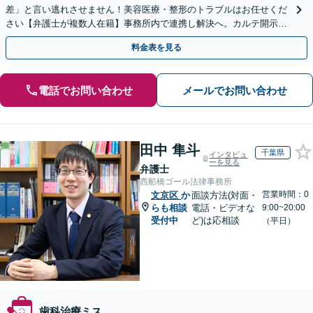
差」と言い逃れさせません！美容医療・整形のトラブルはお任せくだ
さい【弁護士が複数人在籍】事務所内で連携し解決へ。カルテ開示や
返金・賠償請求をサポートいたします【休日夜間面談可】
料金表を見る
電話でお問い合わせ
メールでお問い合わせ
田中 隼斗
千葉県
インタビュ
ーを見る
弁護士
西船橋ゴール法律事務所
営業時間：0
文京区
か
面談方法(対面・
らも相談
電話・ビデオな
9:00~20:00
受付中
ど)は応相談
（平日）
歯科治療ミス