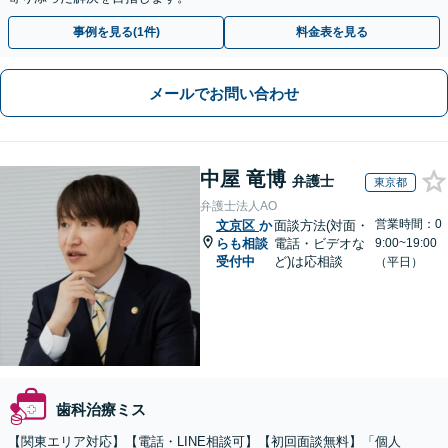
事例を見る(1件)
料金表を見る
メールでお問い合わせ
中屋 竜博
弁護士
東京都
弁護士法人AO
営業時間：0
文京区
か
面談方法(対面・
らも相談
電話・ビデオな
9:00~19:00
受付中
ど)は応相談
（平日）
歯科治療ミス
【関東エリア対応】【電話・LINE相談可】【初回面談無料】「個人