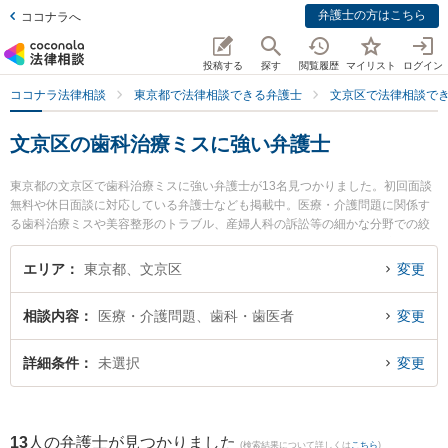
弁護士の方はこちら
ココナラへ
投稿する
探す
閲覧履歴
マイリスト
ログイン
ココナラ法律相談
東京都で法律相談できる弁護士
文京区で法律相談で
文京区の歯科治療ミスに強い弁護士
東京都の文京区で歯科治療ミスに強い弁護士が13名見つかりました。初回面談
無料や休日面談に対応している弁護士なども掲載中。医療・介護問題に関係す
る歯科治療ミスや美容整形のトラブル、産婦人科の訴訟等の細かな分野での絞
り込み検索もでき便利です。特にフリューゲル法律事務所 の豊田 雄一郎弁護士
や壱岐坂下法律事務所の武井 英輔弁護士、フリューゲル法律事務所 の佐々木
エリア
東京都、文京区
変更
亮弁護士のプロフィール情報や弁護士費用、強みなどが注目されています。
『文京区で土日や夜間に発生した歯科治療ミスのトラブルを今すぐに弁護士に
相談内容
医療・介護問題、歯科・歯医者
変更
相談したい』『歯科治療ミスのトラブル解決の実績豊富な近くの弁護士を検索
したい』『初回相談無料で歯科治療ミスを法律相談できる文京区内の弁護士に
相談予約したい』などでお困りの相談者さんにおすすめです。
詳細条件
未選択
変更
13
人の弁護士が見つかりました
(検索結果について詳しくは
こちら
)