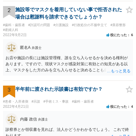
療費や精神的苦痛を受けた分の慰謝料や仕事に影響があれば休業損害
などが考えられます。 頑張ってください。
2
施設等でマスクを着用していない事で拒否された
場合は慰謝料を請求できるでしょうか？
#歯科・歯医者
#許認可の問題
#介護施設
#行政処分の不服申立て
#美容整形
#産婦人科
2022年9月2日
役にたった
6
匿名A
弁護士
お店や施設の長には施設管理権、誰を立ち入らせるかを決める権利が
あります。ですので、現状マスクが感染対策に有効との知見がある以
上、マスクをした方のみを立ち入らせると決めることも自由であり、
不当な差別には当たらないと考えられます。 これが公衆浴場や旅館業
など公益的な側面のある業種ですと、公衆浴場法など各種業法で定め
られた理由以外での利用拒否は禁止されていますし、公の施設でもマ
3
半年前に渡された示談書は有効ですか？
スクなしだけでの利用拒否は問題となりえますが、民間のお店に対し
ては慰謝料の請求は認められないと考えられます。
#患者・入所者側
#示談
#手術ミス・事故
#歯科・歯医者
2022年4月21日
役にたった
4
内藤 政信
弁護士
診察券とか領収書を見れば、法人かどうかわかるでしょう。 これで終
わります。