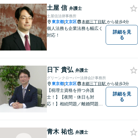
の方はお一人で抱え込まずに
土屋 信
まずはご相談ください。【メ
弁護士
ディア出演】
土屋信法律事務所
東京都
文京区
本郷三丁目駅
から徒歩4分
|
個人法務も企業法務も幅広く
詳細を見
対応！
る
日下 貴弘
弁護士
グリーンクローバー法律会計事務所
東京都
文京区
本郷三丁目駅
から徒歩3分
|
【税理士資格を持つ弁護
詳細を見
士！】【夜間・休日も対
る
応！】相続問題／離婚問題／
借金問題／税金問題／企業法
務など、幅広く対応可能で
す。ご依頼者のみなさまと共
青木 祐也
に歩みながら、問題解決のお
弁護士
手伝いをいたします。初回相