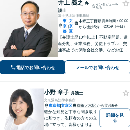
井上 義之
弁
インタビューを
見る
護士
富士見坂法律事務所
東
文
本郷三丁目駅
営業時間：00:00
京
京
|
~23:59（平日）
から徒歩5分
都
区
【弁護士歴10年以上】不動産問題、遺
産分割、企業法務、労使トラブル、交
通事故での保険会社交渉、などお任せ
ください。かかりつけ医のように、ト
ラブル解決へ導きます。【税理士や不
電話でお問い合わせ
メールでお問い合わせ
動産鑑定士など連携】【水道橋／本郷
三丁目駅から5分】
小野 章子
弁護士
文京湯島法律事務所
東京都
文京区
御茶ノ水駅
から徒歩6分
|
確かな知見と丁寧な聞き取り
詳細を見
に基づき、依頼者の方々の立
る
場に立って、皆様がよりよい