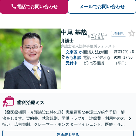
電話でお問い合わせ
メールでお問い合わせ
中尾 基哉
埼玉県
インタビュ
ーを見る
弁護士
弁護士法人法律事務所フォレスト
営業時間：0
文京区
か
面談方法(対面・
らも相談
電話・ビデオな
9:00~17:30
受付中
ど)は応相談
（平日）
歯科治療ミス
【🏥医療機関・介護施設に特化◎】実績豊富な弁護士が紛争予防・解
決をします。契約書、就業規則、労働トラブル、診療費・利用料の未
払い、広告規制、クレーマー・モンスターペイシェント、医療・介護
事故などに対応【顧問契約あり】
料金表を見る