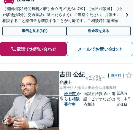
【初回相談1時間無料／着手金０円／後払いOK】【当日相談可】【松
戸駅徒歩3分】交通事故に遭ったらすぐにご連絡ください。弁護士に
相談すること賠償金を増額することが可能です。ご相談時に請求額の
シュミレーションも可能です。
事例を見る(3件)
料金表を見る
電話でお問い合わせ
メールでお問い合わせ
吉田 公紀
東京都
インタビュ
ーを見る
弁護士
弁護士法人池袋吉田総合法律事務所
営業時
松戸市
か
面談方法(対面・電
らも相談
話・ビデオなど)は
間：本日
受付中
応相談
定休日