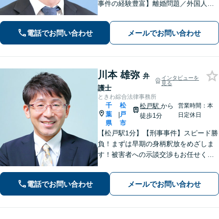
事件の経験豊富】離婚問題／外国人問
題／刑事事件社会から孤立しがちな依
頼者に寄り添うスタイルに定評あり。
電話でお問い合わせ
メールでお問い合わせ
「解決後の生活から考える」がモット
ー。
川本 雄弥
弁
インタビューを
見る
護士
ときわ綜合法律事務所
千
松
松戸駅
から
営業時間：本
葉
戸
|
日定休日
徒歩1分
県
市
【松戸駅1分】【刑事事件】スピード勝
負！まずは早期の身柄釈放をめざしま
す！被害者への示談交渉もお任せくだ
さい。【離婚問題】「お金」「子ど
も」で悩んでいませんか？証拠の集め
電話でお問い合わせ
メールでお問い合わせ
方や交渉の進め方には自信がありま
す。調停もお任せください。