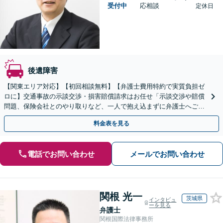
受付中
応相談
定休日
後遺障害
【関東エリア対応】【初回相談無料】【弁護士費用特約で実質負担ゼ
ロに】交通事故の示談交渉・損害賠償請求はお任せ「示談交渉や賠償
問題、保険会社とのやり取りなど、一人で抱え込まずに弁護士へご相
談を」豊富な経験を活かし、最善の対応方針をご提案
料金表を見る
電話でお問い合わせ
メールでお問い合わせ
関根 光一
茨城県
インタビュ
ーを見る
弁護士
関根国際法律事務所