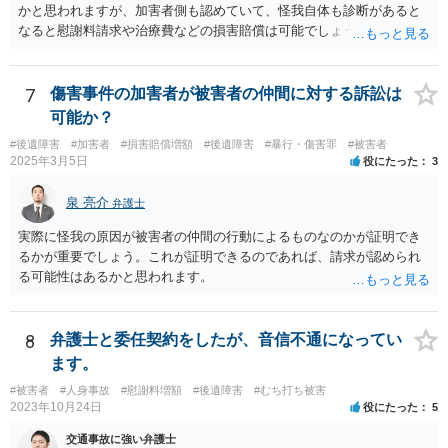
かと思われますが、加害者側も認めていて、怪我自体も診断があると
なると慰謝料請求や治療費などの損害賠償は可能でしょう。 整骨院へ
の通院は医師からの指示がない場合は治療に必要な通院と評価されな
い場合が多いです。 また、保険会社から提案される金額は低めに出さ
れることも多いため、その交渉のために弁護士を入れるということも
7
傷害事件の加害者が被害者の仲間に対する訴訟は
考えられるかと思われます。
可能か？
#後遺障害
#加害者
#損害賠償増額
#後遺障害
#暴行・傷害罪
#被害者
2025年3月5日
役にたった
3
泉 亮介
弁護士
実際に怪我の原因が被害者の仲間の行動によるものなのかが証明でき
るかが重要でしょう。これが証明できるのであれば、請求が認められ
る可能性はあるかと思われます。
8
弁護士と委任契約をしたが、音信不通になってい
ます。
#被害者
#人身事故
#慰謝料増額
#後遺障害
#むち打ち被害
2023年10月24日
役にたった
5
交通事故に強い弁護士