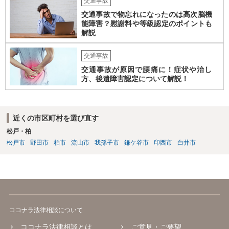
交通事故
交通事故で物忘れになったのは高次脳機
能障害？慰謝料や等級認定のポイントも
解説
交通事故
交通事故が原因で腰痛に！症状や治し
方、後遺障害認定について解説！
近くの市区町村を選び直す
松戸・柏
松戸市
野田市
柏市
流山市
我孫子市
鎌ケ谷市
印西市
白井市
ココナラ法律相談について
ココナラ法律相談とは
ご意見・ご要望