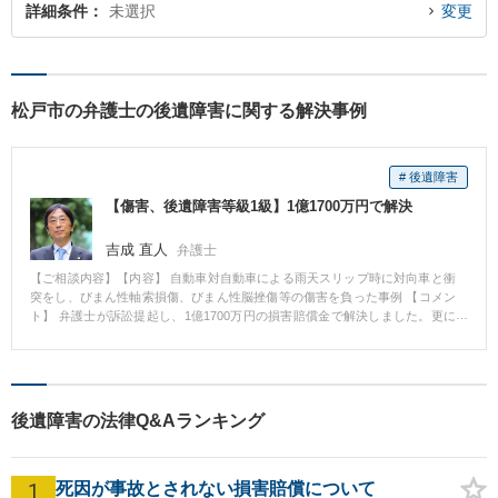
詳細条件
未選択
変更
松戸市の弁護士の後遺障害に関する解決事例
# 後遺障害
【傷害、後遺障害等級1級】1億1700万円で解決
吉成 直人
弁護士
【ご相談内容】【内容】 自動車対自動車による雨天スリップ時に対向車と衝
突をし、びまん性軸索損傷、びまん性脳挫傷等の傷害を負った事例 【コメン
ト】 弁護士が訴訟提起し、1億1700万円の損害賠償金で解決しました。更に
この他に自賠責保険より3000万円が支払われています。
後遺障害の法律Q&Aランキング
1
死因が事故とされない損害賠償について