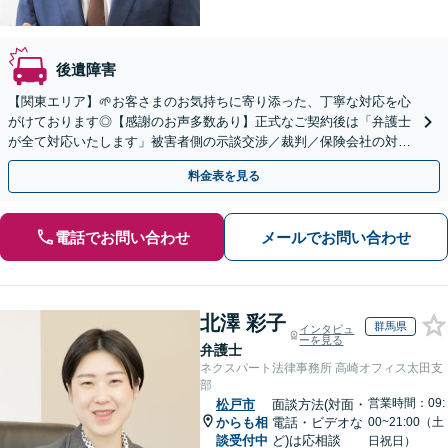
後遺障害
【関東エリア】🌱お客さまのお気持ちに寄り添った、丁寧な対応を心
がけております◎【感謝のお声多数あり】正式なご契約後は「弁護士
が全て対応いたします」被害者側の示談交渉／裁判／保険会社の対応
／むち打ち／物損事故のご相談はお任せください。
料金表を見る
電話でお問い合わせ
メールでお問い合わせ
北澤 彩子
群馬県
インタビュ
ーを見る
弁護士
ネクスパート法律事務所 高崎オフィス太田支
部
営業時間：09:
松戸市
面談方法(対面・
からも相
電話・ビデオな
00~21:00（土
談受付中
ど)は応相談
日祝日）