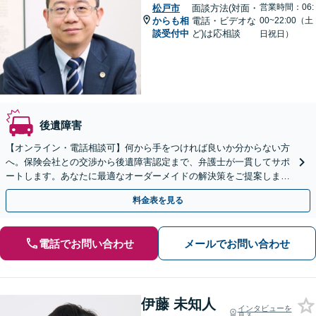
営業時間：06:
松戸市
面談方法(対面・
からも相
電話・ビデオな
00~22:00（土
談受付中
ど)は応相談
日祝日）
後遺障害
【オンライン・電話相談可】何から手をつければ良いか分からない方
へ。保険会社との交渉から後遺障害認定まで、弁護士が一貫してサポ
ートします。あなたに最適なオーダーメイドの解決策をご提案しま
す。まずはご相談ください。
料金表を見る
電話でお問い合わせ
メールでお問い合わせ
伊藤 未知人
インタビューを