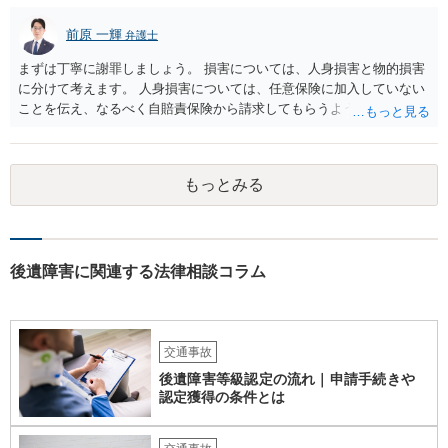
前原 一輝
弁護士
まずは丁寧に謝罪しましょう。 損害については、人身損害と物的損害
に分けて考えます。 人身損害については、任意保険に加入していない
ことを伝え、なるべく自賠責保険から請求してもらうようお願いして
ください。 また、治療については、健康保険を使ってもらうようにお
願いしてください。 物的損害については、請求の根拠を精査する必要
があり、写真や見積書を送ってもらい、請求金額が正当化をちゃんと
もっとみる
チェックする必要があります。 相談者様の資力がどれだけあるのかは
分かりませんが、資力に応じた対応をして行くほかありません。 訴訟
にならないようにするには、被害者の納得するような金額を提示する
しかありません。ご相談者様の誠意が伝わっているかや、 被害者のキ
ャラクターの問題もあるので、どうすればよいのかという正解はあり
後遺障害に関連する法律相談コラム
ません。どのように対応しても、訴訟に持っていく人もいます。 一人
で交渉をすることは相当大変だと思うので、弁護士に面談のうえ、場
合によっては交渉を任せた方がいいかもしれません。
交通事故
後遺障害等級認定の流れ｜申請手続きや
認定獲得の条件とは