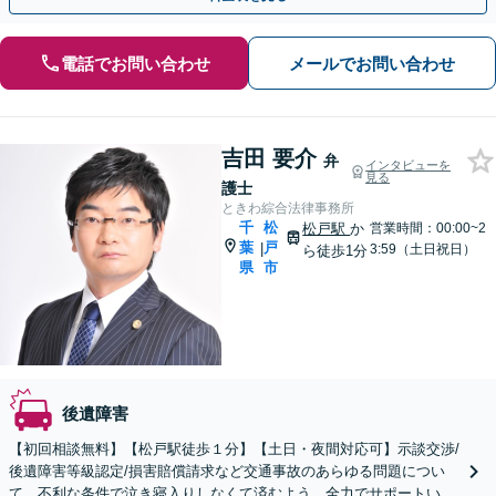
電話でお問い合わせ
メールでお問い合わせ
吉田 要介
弁
インタビューを
見る
護士
ときわ綜合法律事務所
千
松
松戸駅
か
営業時間：00:00~2
葉
戸
|
3:59（土日祝日）
ら徒歩1分
県
市
後遺障害
【初回相談無料】【松戸駅徒歩１分】【土日・夜間対応可】示談交渉/
後遺障害等級認定/損害賠償請求など交通事故のあらゆる問題につい
て、不利な条件で泣き寝入りしなくて済むよう、全力でサポートいた