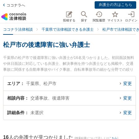
弁護士の方はこちら
ココナラへ
投稿する
探す
閲覧履歴
マイリスト
ログイン
ココナラ法律相談
千葉県で法律相談できる弁護士
松戸市で法律相談で
松戸市の後遺障害に強い弁護士
千葉県の松戸市で後遺障害に強い弁護士が16名見つかりました。初回面談無料
や休日面談に対応している弁護士、解決事例を持つ弁護士なども掲載中。交通
事故に関係する自動車事故やバイク事故、自転車事故等の細かな分野での絞り
込み検索もでき便利です。特にウイング法律事務所の小玉 大介弁護士や東京ス
タートアップ法律事務所 松戸支店の内田 光一弁護士、ときわ綜合法律事務所の
エリア
千葉県、松戸市
変更
吉田 要介弁護士のプロフィール情報や弁護士費用、強みなどが注目されていま
す。『松戸市で土日や夜間に発生した後遺障害のトラブルを今すぐに弁護士に
相談内容
交通事故、後遺障害
変更
相談したい』『後遺障害のトラブル解決の実績豊富な近くの弁護士を検索した
い』『初回相談無料で後遺障害を法律相談できる松戸市内の弁護士に相談予約
したい』などでお困りの相談者さんにおすすめです。
詳細条件
未選択
変更
16
人の弁護士が見つかりました
(検索結果について詳しくは
こちら
)