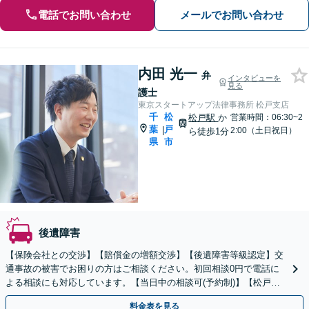
電話でお問い合わせ
メールでお問い合わせ
内田 光一
弁
インタビューを
見る
護士
東京スタートアップ法律事務所 松戸支店
千
松
松戸駅
か
営業時間：06:30~2
葉
戸
|
2:00（土日祝日）
ら徒歩1分
県
市
後遺障害
【保険会社との交渉】【賠償金の増額交渉】【後遺障害等級認定】交
通事故の被害でお困りの方はご相談ください。初回相談0円で電話に
よる相談にも対応しています。【当日中の相談可(予約制)】【松戸駅
徒歩1分】
料金表を見る