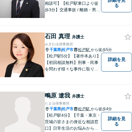
詳細を見
相談可】【松戸駅東口より徒
る
歩3分】交通事故 / 離婚・男女
問題 /遺産相続など多数の分野
に対応可能。安価で良質なリ
ーガルサービスをご提供致し
石田 真理
ます。ぜひ、お気軽にお越し
弁護士
ください。
みぎわ法律事務所
千葉県
松戸市
松戸駅
から徒歩5分
|
【松戸駅5分】【著作本あり】
詳細を見
【初回相談無料】刑事・民事
る
を問わず様々な事件に取り組
みたいと考えています。民間
企業に勤務していた経験を生
かして相談者さまのお役に立
鴫原 遼我
てるようサポートさせていた
弁護士
だきます。
たま法律事務所
千葉県
松戸市
松戸駅
から徒歩4分
|
【松戸駅4分】【千葉・東京・
詳細を見
茨城の皆さまの身近な相談窓
る
口】日常生活のお悩みから複