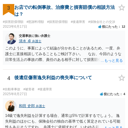
ならほとんど充足できるか多くが返ってくるイメージなので頼むのも
いいかなと思うのですが。 →LAC基準でもそうかもしれませんし、交
3
お店での転倒事故、治療費と損害賠償の相談方法
通事故事案ではより定額の費用としている法律事務所も多いように思
は？
います。費用面も含めて、弁護士さんを検討してみるとよいかもしれ
#損害賠償増額
#慰謝料増額
#損害賠償増額
#後遺障害
#保険会社との交渉
ませんね。 かなり具体的な話も多くなっているので、法律事務所に問
2023年6月17日
役にたった
12
い合わせてみるとよいと思います。
交通事故に強い弁護士
清水 卓
弁護士
このように、事案によって結論が分かれることがあるため、一度、弁
護士に直接相談してみることもご検討下さい。 なお、今回のような
日常生活上の事故の際、責任のある相手に対して損害賠償請求する際
の弁護士費用がご加入の保険から出る特約が付いている場合がありま
す（ご自宅の火災保険や自動車の任意保険等を確認してみて下さい。
加入したつもりがなくても、確認してみたら付いていたということが
4
後遺症傷害逸失利益の喪失率について
ありますので）。
#自動車事故
#被害者
#後遺障害
2025年8月27日
役にたった
4
和田 史郎
弁護士
14級で逸失利益を計算する場合、通常は5%で計算するでしょう。 逸
失利益のほかにも、保険会社の独自の基準で低く算定されている可能
性もありそうですね。 弁護士に依頼すれば、いわゆる裁判基準程度の