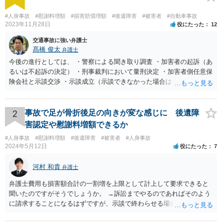
#人身事故
#慰謝料増額
#損害賠償増額
#後遺障害
#被害者
#自動車事故
2023年11月28日
役にたった
12
交通事故に強い弁護士
髙橋 俊太
弁護士
今後の進行としては、 ・警察による聞き取り調査 ・加害者の起訴（あ
るいは不起訴の決定） ・刑事裁判において量刑決定 ・加害者側任意保
険会社と示談交渉 ・示談成立（示談できなかった場合は裁判） となり
ます。なお、警察では、お母様の生前のご様子やご遺族の被害感情、
加害者に対する処罰感情など尋ねられるはずですので、率直にお答え
になるとよいと思います。
2
事故で足が骨折後足の向きが変な感じに 後遺障
害認定や慰謝料増額できるか
#人身事故
#慰謝料増額
#後遺障害
#被害者
#人身事故
2024年5月12日
役にたった
7
河村 和貴
弁護士
弁護士費用も損害額合計の一割増を上限として計上して要求できると
聞いたのですがそうでしょうか。 →訴訟までやるのであればそのよう
に請求することになるはずですが、示談で終わらせる場合には、そこ
は譲歩させられることが多いように思います。 LAC基準の弁護士さん