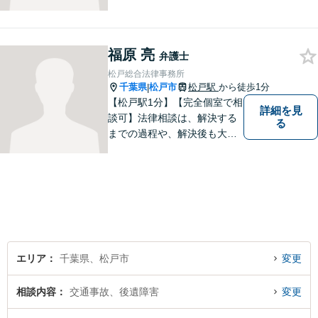
雑な紛争まで幅広く対応。丁
寧な対話を通じて状況を整理
し、分かりやすく解決策をご
福原 亮
提案。解決まで弁護士がしっ
弁護士
かりサポートします！【バリ
松戸総合法律事務所
アフリー】
千葉県
松戸市
松戸駅
から徒歩1分
|
【松戸駅1分】【完全個室で相
詳細を見
談可】法律相談は、解決する
る
までの過程や、解決後も大切
だと考えています。依頼者に
とって何が「最良の解決」な
のかをともに考えます。初回
相談30分無料、オンライン面
談、事前の予約で土日の面談
にも対応しております。
エリア
千葉県、松戸市
変更
相談内容
交通事故、後遺障害
変更