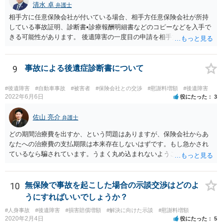
清水 卓
弁護士
相手方に任意保険会社が付いている場合、相手方任意保険会社が所持
している事故証明、診断書•診療報酬明細書などのコピーなどを入手で
きる可能性があります。 後遺障害の一度目の申請を相手方任意保険会
社を通じて行なっている場合（事前認定）、後遺障害診断書や認定結
果と認定理由書も相手方任意保険会社から入手できる可能性がありま
す。 これらが難しくても、通院していた病院のカルテを取り付けるこ
9
事故による後遺症診断書について
と等で代替が可能な場合もあります。 事故からどの程度期間が経過し
ているがが定かではありませんが、昨年４月から既に１年半年程度経
#後遺障害
#自動車事故
#被害者
#保険会社との交渉
#慰謝料増額
#後遺障害
過しており、時効なども意識しながら対応をしておきたいところで
2022年6月6日
役にたった
3
す。 待っていても事態が打開しない可能性もあるため、依頼の対応が
可能な弁護士に個別に問い合わせ、上記の方法等を参考に進め方を相
佐山 亮介
弁護士
談してみるのが望ましいかもしれません。
どの期間治療費を出すか、という問題はありますが、保険会社からあ
なたへの治療費の支払期限は本来存在しないはずです。もし急かされ
ているなら騙されています。うまく丸め込まれないようご注意下さ
い。 診療内科の費用を払ってもらえるかどうかは絶対の保証はありま
せんが、受診したならば提出すべきです。
10
無保険で事故を起こした場合の示談交渉はどのよ
うにすればいいでしょうか？
#人身事故
#後遺障害
#損害賠償増額
#解決に向けた示談
#慰謝料増額
2020年2月4日
役にたった
5