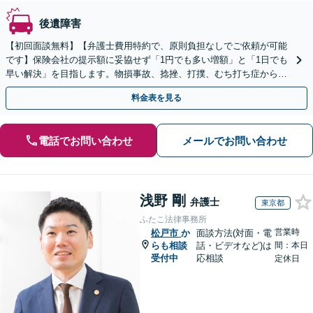
後遺障害
【初回面談無料】【弁護士費用特約で、原則負担なしでご依頼が可能
です】保険会社の提示額に妥協せず「1円でも多い増額」と「1日でも
早い解決」を目指します。物損事故、捻挫、打撲、むち打ち症から重
度後遺障害、死亡事故まで幅広く対応【WEB面談可】
料金表を見る
電話でお問い合わせ
メールでお問い合わせ
浅野 剛
弁護士
東京都
ふたこ法律事務所
営業時
松戸市
か
面談方法(対面・電
らも相談
話・ビデオなど)は
間：本日
受付中
応相談
定休日