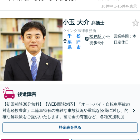
16件中 1-16件を表示
小玉 大介
弁護士
ウイング法律事務所
千
松
松戸駅
から
営業時間：本
葉
戸
|
日定休日
徒歩6分
県
市
後遺障害
【初回相談30分無料】【WEB面談対応】「オートバイ・自転車事故の
対応経験豊富」二輪車特有の複雑な事故状況や重篤な怪我に対し、的
確な解決策をご提供いたします。補助金の有無など、各種支援制度の
ご案内を含めた包括的なサポート【休日・夜間相談可】
料金表を見る