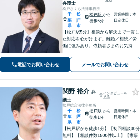
見る
弁護士
松戸さくら法律事務所
千
松
松戸駅
から
営業時間：本
葉
戸
|
日定休日
徒歩5分
県
市
【松戸駅5分】相談から解決まで一貫し
た対応を心がけます。離婚／相続／労
働に強みあり。依頼者さまのお気持ち
に寄り添い、一人ひとりに合った解決
策をご提案。前向きな気持ちになれる
電話でお問い合わせ
メールでお問い合わせ
ようサポートします。【初回相談無
料】【夜間・休日相談可能】
関野 裕介
弁
インタビューを
見る
護士
松戸総合法律事務所
千
松
松戸駅
から
営業時間：本
葉
戸
|
日定休日
徒歩1分
県
市
【松戸駅から徒歩1分】【初回相談30分
無料】【相談件数1500件以上】【家事