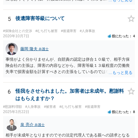
増額が期待できると思います。
5
後遺障害等級について
#保険会社との交渉
#むち打ち被害
#後遺障害
#人身事故
2020年10月7日
役にたった
4
藤岡 隆夫
弁護士
事情がよく分かりませんが、自賠責の認定は併合１０級で、相手方保
険会社の主張は、障害の内容などから、障害等級１３級程度の労働喪
失率で損害金額を計算すべきとの主張をしているのではないでしょう
か。 こちらの弁護士の責任ではなく、相手保険会社の姿勢が原因です
ので、弁護士を交代しても状況は変わらないでしょう。今の弁護士と
十分に打ち合わせをすることが重要だと思います。
6
怪我をさせられました。加害者は未成年。慰謝料
はもらえますか？
#慰謝料増額
#人身事故
#被害者
#むち打ち被害
#後遺障害
2025年3月22日
役にたった
8
泉 亮介
弁護士
相手が未成年となりますのでその法定代理人である親への請求となる