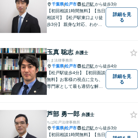
千葉県
松戸市
松戸駅
から徒歩3分
|
【初回相談1時間無料】【当日
詳細を見
相談可】【松戸駅東口より徒
る
歩3分】 親身な対応、わかり
やすい説明を心がけていま
す。身近な弁護士をモットー
に、幅広い案件の相談にお答
玉真 聡志
えします。まずはご相談下さ
弁護士
い。
たま法律事務所
千葉県
松戸市
松戸駅
から徒歩4分
|
【松戸駅徒歩4分】【初回面談
詳細を見
無料】お客様の視点に立ち、
る
専門家として最も適切な解決
策を取ります。離婚問題／借
金問題／交通事故／企業法務
など、幅広い法律トラブルに
芦部 勇一郎
対応。【夜間／休日対応可
弁護士
能】お客様に寄り添い、スピ
ちば松戸法律事務所
ーディーな解決策を実行しま
千葉県
松戸市
松戸駅
から徒歩3分
|
す。
【初回相談1時間無料】【当日