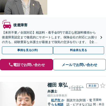
後遺障害
【来所不要／全国対応】相談料・着手金0円で適正な慰謝料獲得から
後遺障害認定まで徹底的にサポートします。保険会社の対応にお困り
の方も、経験豊富な弁護士が最後まで強気の交渉を行います。【全国
13拠点】お気軽にご相談ください。
事例を見る(1件)
料金表を見る
電話でお問い合わせ
メールでお問い合わせ
棚田 章弘
東京都
インタビュ
ーを見る
弁護士
棚田法律事務所
営業時
松戸市
か
面談方法(対面・電
らも相談
話・ビデオなど)は
間：本日