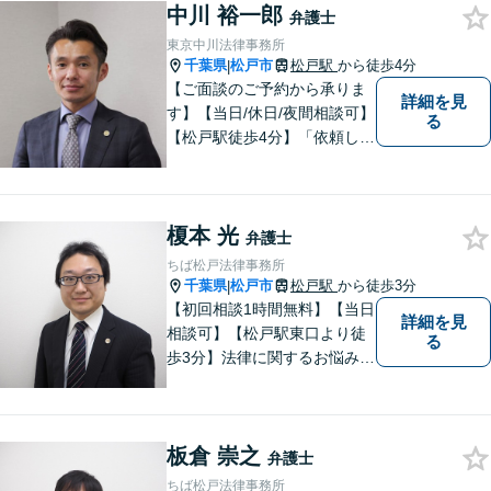
中川 裕一郎
弁護士
東京中川法律事務所
千葉県
松戸市
松戸駅
から徒歩4分
|
【ご面談のご予約から承りま
詳細を見
す】【当日/休日/夜間相談可】
る
【松戸駅徒歩4分】「依頼して
良かった」と笑っていただけ
る日を目指し、最大限のお力
添えをさせていただきます。
榎本 光
弁護士
ちば松戸法律事務所
千葉県
松戸市
松戸駅
から徒歩3分
|
【初回相談1時間無料】【当日
詳細を見
相談可】【松戸駅東口より徒
る
歩3分】法律に関するお悩みを
抱えている方はまずご相談に
お越しください。実績多数の
専門家が上質なリーガルサー
板倉 崇之
ビスを提供致します。
弁護士
ちば松戸法律事務所