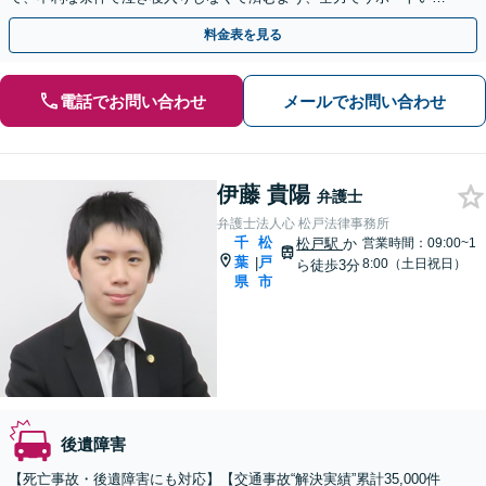
します。
料金表を見る
電話でお問い合わせ
メールでお問い合わせ
伊藤 貴陽
弁護士
弁護士法人心 松戸法律事務所
千
松
松戸駅
か
営業時間：09:00~1
葉
戸
|
8:00（土日祝日）
ら徒歩3分
県
市
後遺障害
【死亡事故・後遺障害にも対応】【交通事故“解決実績”累計35,000件