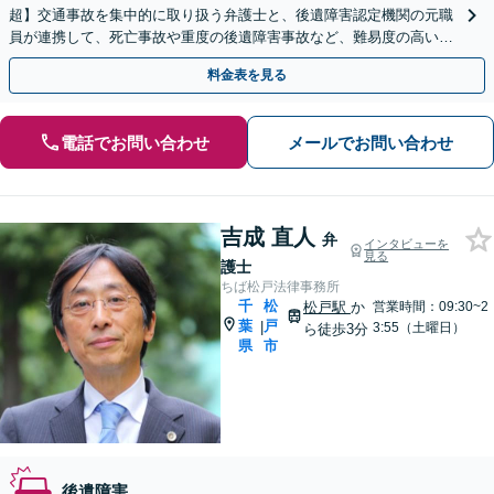
超】交通事故を集中的に取り扱う弁護士と、後遺障害認定機関の元職
員が連携して、死亡事故や重度の後遺障害事故など、難易度の高い事
案についても対応させていただきます。
料金表を見る
電話でお問い合わせ
メールでお問い合わせ
吉成 直人
弁
インタビューを
見る
護士
ちば松戸法律事務所
千
松
松戸駅
か
営業時間：09:30~2
葉
戸
|
3:55（土曜日）
ら徒歩3分
県
市
後遺障害