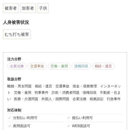
被害者
加害者
子供
人身被害状況
むち打ち被害
注力分野
企業法務
交通事故
労働・雇用
債権回収
相続・遺言
取扱分野
離婚・男女問題
相続・遺言
交通事故
借金・債務整理
インターネッ
ト
労働・雇用
刑事事件
詐欺・消費者問題
債権回収
不動産・住ま
い
医療・介護問題
外国人・国際問題
企業法務
税務訴訟
行政事件
対応体制
分割払い利用可
後払い利用可
夜間面談可
WEB面談可