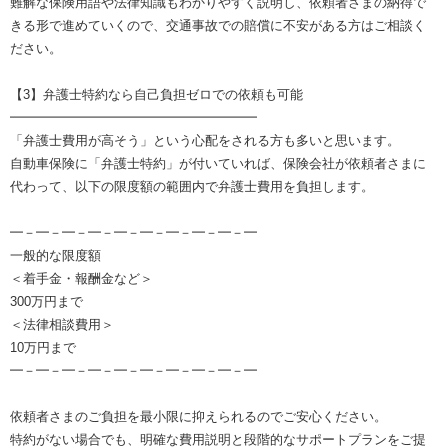
難解な保険用語や法律知識もわかりやすく説明し、依頼者さまの納得で
きる形で進めていくので、交通事故での賠償に不安がある方はご相談く
ださい。
【3】弁護士特約なら自己負担ゼロでの依頼も可能
━━━━━━━━━━━━━━━━━━━
「弁護士費用が高そう」という心配をされる方も多いと思います。
自動車保険に「弁護士特約」が付いていれば、保険会社が依頼者さまに
代わって、以下の限度額の範囲内で弁護士費用を負担します。
━－━－━－━－━－━－━－━－━－━
一般的な限度額
＜着手金・報酬金など＞
300万円まで
＜法律相談費用＞
10万円まで
━－━－━－━－━－━－━－━－━－━
依頼者さまのご負担を最小限に抑えられるのでご安心ください。
特約がない場合でも、明確な費用説明と段階的なサポートプランをご提