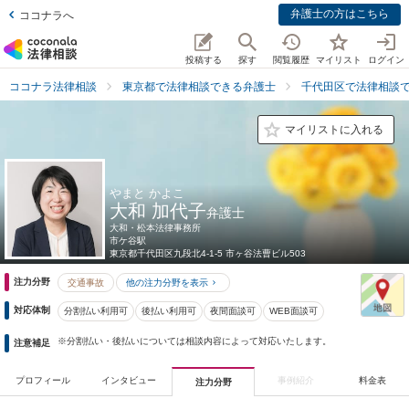
弁護士の方はこちら
ココナラへ
投稿する
探す
閲覧履歴
マイリスト
ログイン
ココナラ法律相談
東京都で法律相談できる弁護士
千代田区で法律相談
マイリストに入れる
やまと かよこ
大和 加代子
弁護士
大和・松本法律事務所
市ケ谷駅
東京都
千代田区九段北4-1-5 市ヶ谷法曹ビル503
注力分野
交通事故
他の注力分野を表示
対応体制
分割払い利用可
後払い利用可
夜間面談可
WEB面談可
※分割払い・後払いについては相談内容によって対応いたします。
注意補足
プロフィール
インタビュー
事例紹介
料金表
注力分野