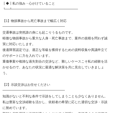
┃◆┃私の強み・心がけていること
┗━┻━━━━━━━━━━━━━━━━━━━━
【1】物損事故から死亡事故まで幅広く対応
━━━━━━━━━━━━━━━━━━━
交通事故は突然誰の身にも起こりうるものです。
軽微な物損事故から重大な人身・死亡事故まで、案件の規模を問わず誠
実に対応いたします。
後遺障害認定では、適正な等級を獲得するための資料収集や異議申立て
のサポートに力を入れています。
重傷事案や複雑な過失割合の交渉など、難しいケースこそ私の経験を活
かせるので、あなたの状況に最適な解決策を共に見出していきましょ
う。
【2】示談交渉はお任せください
━━━━━━━━━━━━━━━━━━━
知識がないと不利な条件で示談をしてしまうことも少なくありません。
私は豊富な交渉経験を活かし、依頼者の希望に応じた適切な交渉・示談
に努めています。