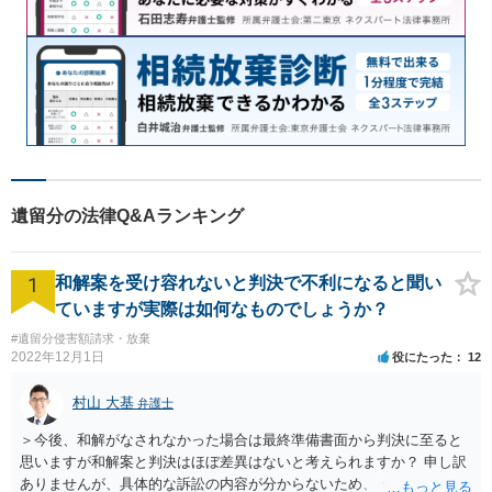
遺留分の法律Q&Aランキング
1
和解案を受け容れないと判決で不利になると聞い
ていますが実際は如何なものでしょうか？
#遺留分侵害額請求・放棄
2022年12月1日
役にたった
12
村山 大基
弁護士
＞今後、和解がなされなかった場合は最終準備書面から判決に至ると
思いますが和解案と判決はほぼ差異はないと考えられますか？ 申し訳
ありませんが、具体的な訴訟の内容が分からないため、 何とも回答が