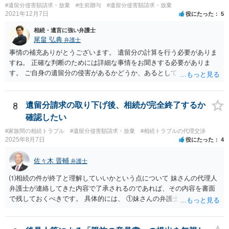
#遺留分侵害額請求・放棄
#生前贈与
#遺留分侵害額請求・放棄
2021年12月7日
役にたった
5
相続・遺言に強い弁護士
尾畠 弘典
弁護士
事情の補充ありがとうございます。 遺留分の計算を行う必要がありま
すね。 正確な判断のためには詳細な事情をお聞きする必要がありま
す。 ご自身の遺留分の侵害があるかどうか、あるとしてどの程度の金
額となるかを正確に把握されたいのであれば、一度お近くの弁護士に
相談されるのが良いと思います。
8
遺留分請求の取り下げ後、相続が完全終了するか
確認したい
#家族間の相続トラブル
#遺留分侵害額請求・放棄
#相続トラブルの代理交渉
2025年8月7日
役にたった
4
佐々木 晋輔
弁護士
⑴相続の件が終了と理解していいかという点について 妹さんの代理人
弁護士が連絡してきた内容で了承されるのであれば、その内容を書面
で残しておくべきです。 具体的には、 ①妹さんの弁護士に対して、連
絡してきた内容（遺留分請求は取り下げる、唯一執行されていない母
の預金を振り込めば終了など）を記載した合意書等の書面を作成して