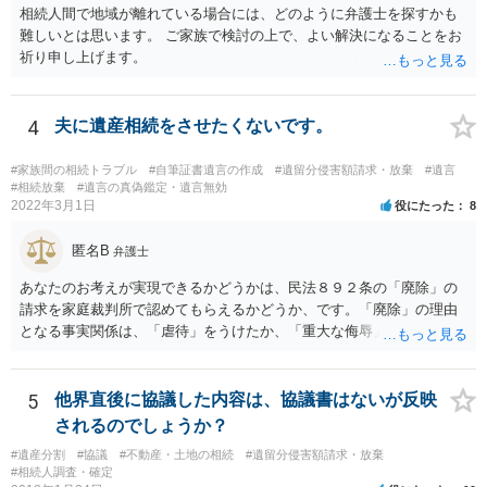
相続人間で地域が離れている場合には、どのように弁護士を探すかも
難しいとは思います。 ご家族で検討の上で、よい解決になることをお
祈り申し上げます。
4
夫に遺産相続をさせたくないです。
#家族間の相続トラブル
#自筆証書遺言の作成
#遺留分侵害額請求・放棄
#遺言
#相続放棄
#遺言の真偽鑑定・遺言無効
2022年3月1日
役にたった
8
匿名B
弁護士
あなたのお考えが実現できるかどうかは、民法８９２条の「廃除」の
請求を家庭裁判所で認めてもらえるかどうか、です。「廃除」の理由
となる事実関係は、「虐待」をうけたか、「重大な侮辱」を受けた
か、推定相続人たる夫に「その他著しい非行」があったか否かです。
「廃除」は遺言でも可能です（民法８９３条）。 弁護士に具体的な事
情を話して相談して、「廃除」が可能か、実際に法律相談を受けるこ
5
他界直後に協議した内容は、協議書はないが反映
とをお勧めします。
されるのでしょうか？
#遺産分割
#協議
#不動産・土地の相続
#遺留分侵害額請求・放棄
#相続人調査・確定