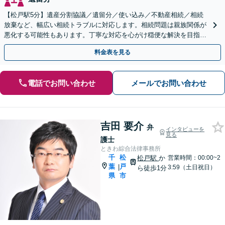
【松戸駅5分】遺産分割協議／遺留分／使い込み／不動産相続／相続
放棄など、幅広い相続トラブルに対応します。相続問題は親族関係が
悪化する可能性もあります。丁寧な対応を心がけ穏便な解決を目指し
ます。【初回相談無料】【夜間・休日相談可能】
料金表を見る
電話でお問い合わせ
メールでお問い合わせ
吉田 要介
弁
インタビューを
見る
護士
ときわ綜合法律事務所
千
松
松戸駅
か
営業時間：00:00~2
葉
戸
|
3:59（土日祝日）
ら徒歩1分
県
市