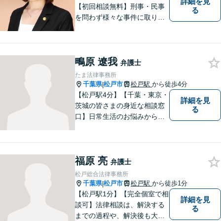
詳細を見
【初回相談無料】刑事・民事
る
を問わず様々な事件に取り組
みたいと考えています。民間
企業に勤務していた経験を生
かして相談者さまのお役に立
鴫原 遼我
てるようサポートさせていた
弁護士
だきます。
たま法律事務所
千葉県
松戸市
松戸駅
から徒歩4分
|
【松戸駅4分】【千葉・東京・
詳細を見
茨城の皆さまの身近な相談窓
る
口】日常生活のお悩みから複
雑な紛争まで幅広く対応。丁
寧な対話を通じて状況を整理
し、分かりやすく解決策をご
福原 亮
提案。解決まで弁護士がしっ
弁護士
かりサポートします！【バリ
松戸総合法律事務所
アフリー】
千葉県
松戸市
松戸駅
から徒歩1分
|
【松戸駅1分】【完全個室で相
詳細を見
談可】法律相談は、解決する
る
までの過程や、解決後も大切