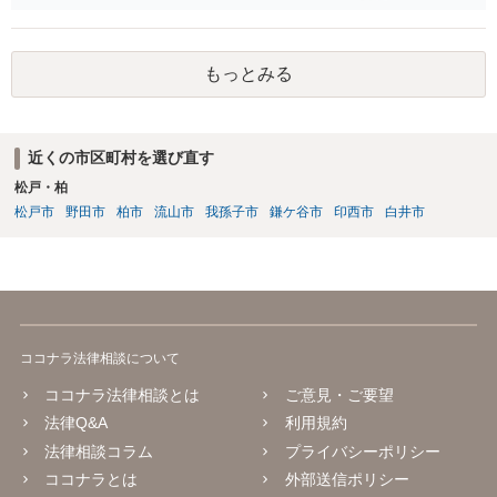
も数年ありました。この現金についても泣き寝入りしかないんでしょ
うか？ 保険は原則として受取人のものですが、遺産全体での保険金
の割合が高い場合、掛け金が一括払いで、保険金が掛け金の額と同様
もっとみる
の額の場合などは特別受益として遺留分の対象となる可能性がありま
す。 多額の現金の引き出しは、相手に渡ったかどうか、そのとき父
の判断能力など事情によります。 弁護士に面談で詳しい事情を話し
て相談された方がよいと思います。
近くの市区町村を選び直す
松戸・柏
松戸市
野田市
柏市
流山市
我孫子市
鎌ケ谷市
印西市
白井市
ココナラ法律相談について
ココナラ法律相談とは
ご意見・ご要望
法律Q&A
利用規約
法律相談コラム
プライバシーポリシー
ココナラとは
外部送信ポリシー