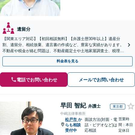
遺留分
【関東エリア対応】【初回相談無料】【弁護士歴30年以上】遺産分
割、遺留分、相続放棄、遺言書の作成など、豊富な実績があります。
不動産や税金が絡む問題は、不動産鑑定士や土地家屋調査士、税理士
と提携【事前予約で、休日・夜間面談可】【WEB面談可】
料金表を見る
電話でお問い合わせ
メールでお問い合わせ
早田 智紀
弁護士
東京都
中嶋法律事務所
営業時
松戸市
か
面談方法(対面・電
らも相談
話・ビデオなど)は
間：本日
受付中
応相談
定休日