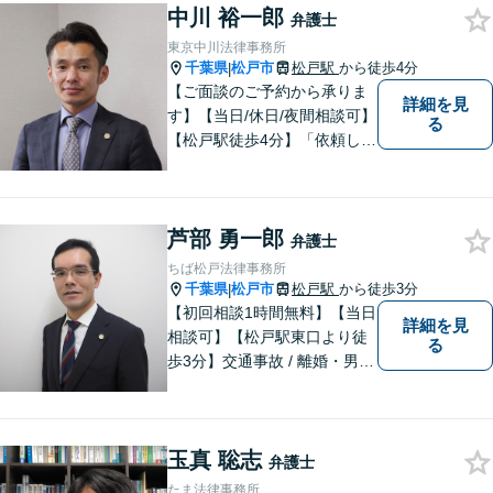
中川 裕一郎
えします。まずはご相談下さ
弁護士
い。
東京中川法律事務所
千葉県
松戸市
松戸駅
から徒歩4分
|
【ご面談のご予約から承りま
詳細を見
す】【当日/休日/夜間相談可】
る
【松戸駅徒歩4分】「依頼して
良かった」と笑っていただけ
る日を目指し、最大限のお力
添えをさせていただきます。
芦部 勇一郎
弁護士
ちば松戸法律事務所
千葉県
松戸市
松戸駅
から徒歩3分
|
【初回相談1時間無料】【当日
詳細を見
相談可】【松戸駅東口より徒
る
歩3分】交通事故 / 離婚・男女
問題 /遺産相続など多数の分野
に対応可能。安価で良質なリ
ーガルサービスをご提供致し
玉真 聡志
ます。ぜひ、お気軽にお越し
弁護士
ください。
たま法律事務所