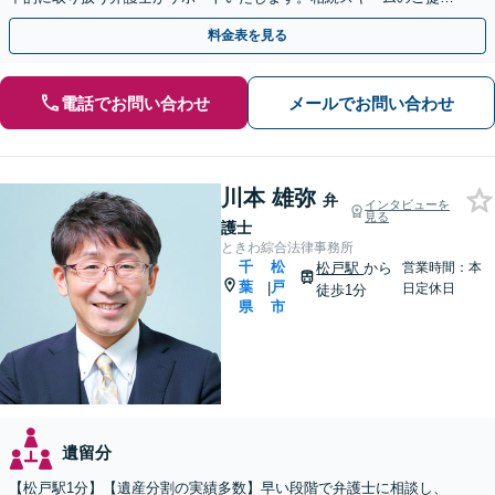
から遺言執行まで責任を持って対応させていただきます。
料金表を見る
電話でお問い合わせ
メールでお問い合わせ
川本 雄弥
弁
インタビューを
見る
護士
ときわ綜合法律事務所
千
松
松戸駅
から
営業時間：本
葉
戸
|
日定休日
徒歩1分
県
市
遺留分
【松戸駅1分】【遺産分割の実績多数】早い段階で弁護士に相談し、