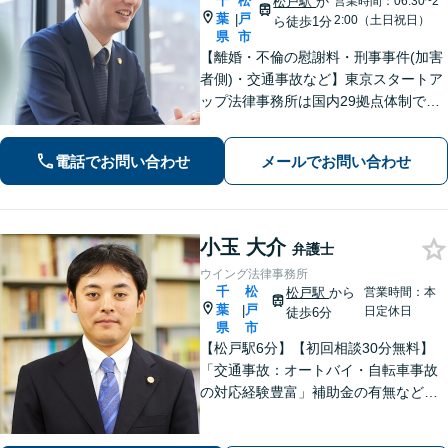
千
松
松戸駅
か
営業時間：06:30~2
葉
戸
|
2:00（土日祝日）
ら徒歩1分
県
市
【離婚・不倫の慰謝料・刑事事件(加害
者側)・交通事故など】東京スタートア
ップ法律事務所は国内29拠点体制で全
国対応！【ご自宅からの電話相談にも
対応(法律相談は完全予約制)】各分野で
電話でお問い合わせ
メールでお問い合わせ
専門性の高い弁護士が寄り添い解決を
サポートします。
小玉 大介
弁護士
ウイング法律事務所
千
松
松戸駅
から
営業時間：本
葉
戸
|
日定休日
徒歩6分
県
市
【松戸駅6分】【初回相談30分無料】
「交通事故：オートバイ・自転車事故
の対応経験豊富」補助金の有無など、
各種支援制度のご案内を含めた包括的
なサポート「借金問題：投資詐欺・副