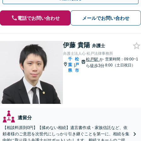
電話でお問い合わせ
メールでお問い合わせ
伊藤 貴陽
弁護士
弁護士法人心 松戸法律事務所
千
松
松戸駅
か
営業時間：09:00~1
葉
戸
|
8:00（土日祝日）
ら徒歩3分
県
市
遺留分
【相談料原則0円】【揉めない相続】遺言書作成・家族信託など、依
頼者様のご意思を次世代にしっかり引き継ぐことを第一に、相続を集
中的に取り扱う弁護士がサポートいたします。相続スキームのご提案