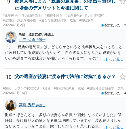
もらう。 ②相談者様はその書面の内容をしっかり確認する。納得でき
9
後見人等による「親族の意見書」の提出を無視し
ない部分があれば、説明を求めたり、修正を求める。 なお、相続に
た場合のデメリットと今後に関して
関してお互いに債権債務がないことを確認する旨を記載してもらいま
#成年後見(生前の財産管理)
#相続手続き
#成年後見(生前の財産管理)
しょう。その記載があれば、相続の件は終了となります。 ③合意書等
#認知症・意思疎通不能
#遺留分侵害額請求・放棄
#相続放棄
が納得できる内容になれば、お互いに署名捺印する。 という流れで
2022年8月2日
役にたった
9
す。 合意書等に署名捺印してもいいか不安があるようでしたら、署名
相続・遺言に強い弁護士
捺印する前に、相談者様も別の弁護士に相談して確認してもらうので
小寺 弘通
弁護士
もいいと思います。 ⑵振込先が弁護士宛であることについて 代理人弁
護士の預り口座を振込先とするのはよくあることです。 問題ないと思
１） 「親族の意見書」は、どちらかというと成年後見人をつけること
います。
に反対している親族がいないかや、自ら後見人になりたい親族がいな
いかを調査する意味合いが強いと考えられます。 そのため、ご相談の
ご事情であれば無視してしまっても特に不都合はないと考えられま
す。 ２） 場合によっては、介護や被後見人の財産の処分等に関して、
後見人から相談があることも考えられます。 また、お祖母さんがお亡
10
父の遺産が後妻に渡る件で法的に対抗できるか？
くなりになった場合、相続人となる可能性がありますが、 その場合は
相続放棄されれば問題ありません。 ３） 完全に拒否する方法はないか
#相続トラブルの代理交渉
#遺言
#相続財産調査・鑑定
#遺留分侵害額請求・放棄
もしれませんが、 関わりを持ちたくないとのことでしたら、親族の意
2026年3月16日
役にたった
4
見書にその旨を記載して提出しておけば良いかも知れません。 後見人
としても、関わりを拒否している親族にあえて連絡をしてくる可能性
高島 秀行
弁護士
は低いと考えられます。 以上、ご参考になさってください。
財産のほとんどは、多額の後妻さん名義の保険になっていました。保
険は、受け取り人の物となる事は理解していますが、泣き寝入りしか
ないんでしょうか？また、贈与しただろうと思われる現金の引き出し