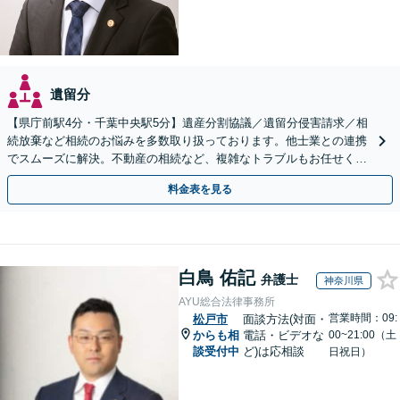
遺留分
【県庁前駅4分・千葉中央駅5分】遺産分割協議／遺留分侵害請求／相
続放棄など相続のお悩みを多数取り扱っております。他士業との連携
でスムーズに解決。不動産の相続など、複雑なトラブルもお任せくだ
さい。【初回面談相談30分無料】
料金表を見る
白鳥 佑記
弁護士
神奈川県
AYU総合法律事務所
営業時間：09:
松戸市
面談方法(対面・
からも相
電話・ビデオな
00~21:00（土
談受付中
ど)は応相談
日祝日）