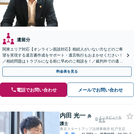
遺留分
関東エリア対応【オンライン面談対応】相続人がいない方などのご希
望を実現する遺言書作成をサポート・遺言執行もおまかせください！
／相続問題はトラブルになる前に早めのご相談を！／裁判外での遺産
分割協議の経験多数【完全個室】
料金表を見る
電話でお問い合わせ
メールでお問い合わせ
内田 光一
弁
インタビューを
見る
護士
東京スタートアップ法律事務所 松戸支店