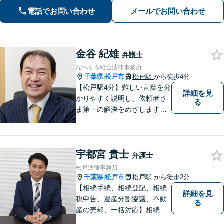
業詐欺による被害など、複雑な事情を
電話でお問い合わせ
メールでお問い合わせ
抱えた借金問題について豊富な解決実
績あり」
金谷 紀雄
弁護士
なべくら総合法律事務所
千葉県
松戸市
松戸駅
から徒歩4分
|
【松戸駅4分】難しい言葉を分
詳細を見
かりやすく説明し、依頼者さ
る
ま第一の解決をめざします
【相続・遺言】遺産分割協
議・調停、遺留分侵害額請
求、遺言書作成など幅広く対
宇都宮 貴士
応します【離婚・男女問題】
弁護士
男女ともに相談可。熟年離
松戸法律事務所
婚、財産分与など、お任せく
千葉県
松戸市
松戸駅
から徒歩2分
|
ださい。
【相続手続、相続登記、相続
詳細を見
税申告、遺産分割協議、不動
る
産の売却、一括対応】相続に
関する全ての手続きを当事務