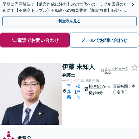
早期に円満解決！【遺言作成に注力】次の世代へのトラブル回避のた
めに！【不動産トラブル】不動産への知見豊富【相続放棄】時効がく
る前にお手続きを。
料金表を見る
電話でお問い合わせ
メールでお問い合わせ
伊藤 未知人
インタビューを
見る
弁護士
松戸さくら法律事務所
千
松
松戸駅
から
営業時間：本
葉
戸
|
日定休日
徒歩5分
県
市
遺留分