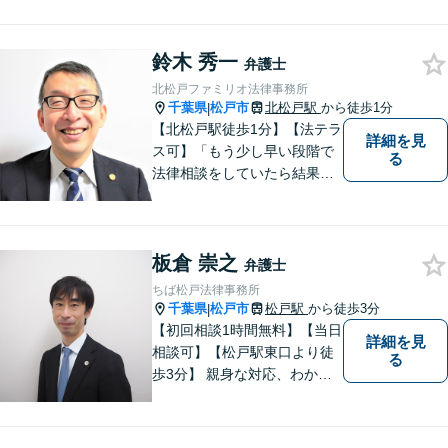
所で一括対応！【債権者数１
７０超の大型法人破産の実
鈴木 秀一
績】地域有数の法人破産、個
弁護士
人再生申立件数。なるべく財
北松戸ファミリオ法律事務所
産を残す債務整理を実現【松
千葉県
松戸市
北松戸駅
から徒歩1分
|
戸駅徒歩２分】
【北松戸駅徒歩1分】【法テラ
詳細を見
ス可】「もう少し早い段階で
る
法律相談をしていたら結果が
変わっていた」問題を解決し
たい。「家族のお悩みを、ま
るごと笑顔に」をモットー
板倉 崇之
に、皆さんの明るい未来をサ
弁護士
ポートします。【電話相談
ちば松戸法律事務所
可】
千葉県
松戸市
松戸駅
から徒歩3分
|
【初回相談1時間無料】【当日
詳細を見
相談可】【松戸駅東口より徒
る
歩3分】 親身な対応、わかり
やすい説明を心がけていま
す。身近な弁護士をモットー
に、幅広い案件の相談にお答