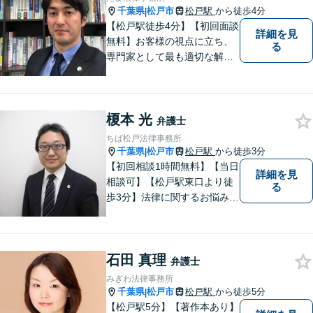
千葉県
松戸市
松戸駅
から徒歩4分
|
【松戸駅徒歩4分】【初回面談
詳細を見
無料】お客様の視点に立ち、
る
専門家として最も適切な解決
策を取ります。離婚問題／借
金問題／交通事故／企業法務
など、幅広い法律トラブルに
榎本 光
対応。【夜間／休日対応可
弁護士
能】お客様に寄り添い、スピ
ちば松戸法律事務所
ーディーな解決策を実行しま
千葉県
松戸市
松戸駅
から徒歩3分
|
す。
【初回相談1時間無料】【当日
詳細を見
相談可】【松戸駅東口より徒
る
歩3分】法律に関するお悩みを
抱えている方はまずご相談に
お越しください。実績多数の
専門家が上質なリーガルサー
石田 真理
ビスを提供致します。
弁護士
みぎわ法律事務所
千葉県
松戸市
松戸駅
から徒歩5分
|
【松戸駅5分】【著作本あり】