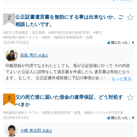
難しい、といわざるを得ません。 繰り返しになりますが、事情をよく
わかっている代理人弁護士に聞くか、 訴訟資料を持って面談相談に行
ってみましょう。 その上で、一般論として回答するなら、和解案と判
2
公正証書遺言書を無効にする事は出来ないか、ご
決は（ケースによって程度の差はあっても）食い違うことが多いで
相談したいです。
す。 金額は適当ですが、例えば判決で１００万円支払え、という結論
#遺言の真偽鑑定・遺言無効
#成年後見(生前の財産管理)
#遺言
になりそうな場合、 そのまま１００万円を和解案として提示しても、
#家族間の相続トラブル
#調停
#遺留分侵害額請求・放棄
判決と変わらないなら払う側としてはあまり和解に応じようという気
2024年7月18日
役にたった
8
にはなりにくいです。 他方で、７０万円で和解を提示した場合、 「こ
のまま判決で１００万円支払いとなるより、７０万円でまとめた方が
高島 秀行
弁護士
マシ」ということで、 合意の可能性が出てきます。 応じるかどうか
は、判決になったらどうなりそうか、という点についての検討が不可
印鑑登録が代理でなされたとしても、母が公証役場に行って その内容
欠ですので、 初めに述べた通り、代理人と相談するか、資料を持って
でよいと公証人に説明をして遺言書を作成したら 遺言書は有効となり
面談相談に行ってみることをお勧めします。
ます。 むしろ、 公正証書作成前後に下記の事情があったことが証明で
きれば判断能力がなく 無効だったと主張することが可能です。 翌年1
月に携帯が新しくなった母からの第一声は「ここにいたら殺される」
「面会に来てくれ」で、長男に聞くと「面会は出来ない。俺は携帯電
3
父の死亡後に届いた借金の連帯保証、どう対処す
話の使い方を教える為に会っている」「母の話は聞かなくて良い」と
べきか
電話が切れました。その後の電話でも「食事に毒が入っている」「体
#家族間の相続トラブル
#遺留分侵害額請求・放棄
#相続トラブルの代理交渉
にチップが埋められている」等、おかしかったです。 当時の診療記
2026年4月23日
役にたった
8
録、介護認定の資料、介護記録を取得して 弁護士に面談で相談された
方がよいと思います。
小峰 将太郎
弁護士