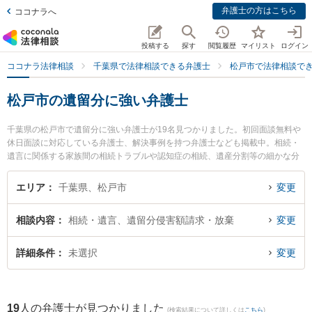
弁護士の方はこちら
ココナラへ
投稿する
探す
閲覧履歴
マイリスト
ログイン
ココナラ法律相談
千葉県で法律相談できる弁護士
松戸市で法律相談で
松戸市の遺留分に強い弁護士
千葉県の松戸市で遺留分に強い弁護士が19名見つかりました。初回面談無料や
休日面談に対応している弁護士、解決事例を持つ弁護士なども掲載中。相続・
遺言に関係する家族間の相続トラブルや認知症の相続、遺産分割等の細かな分
野での絞り込み検索もでき便利です。特に松戸総合法律事務所の関野 裕介弁護
士やちば松戸法律事務所の吉成 直人弁護士、弁護士法人心 松戸法律事務所の伊
エリア
千葉県、松戸市
変更
藤 貴陽弁護士のプロフィール情報や弁護士費用、強みなどが注目されていま
す。『松戸市で土日や夜間に発生した遺留分のトラブルを今すぐに弁護士に相
相談内容
相続・遺言、遺留分侵害額請求・放棄
変更
談したい』『遺留分のトラブル解決の実績豊富な近くの弁護士を検索したい』
『初回相談無料で遺留分を法律相談できる松戸市内の弁護士に相談予約した
い』などでお困りの相談者さんにおすすめです。
詳細条件
未選択
変更
19
人の弁護士が見つかりました
(検索結果について詳しくは
こちら
)