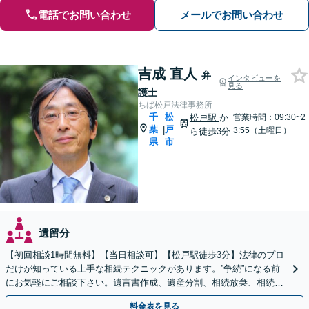
電話でお問い合わせ
メールでお問い合わせ
吉成 直人
弁
インタビューを
見る
護士
ちば松戸法律事務所
千
松
松戸駅
か
営業時間：09:30~2
葉
戸
|
3:55（土曜日）
ら徒歩3分
県
市
遺留分
【初回相談1時間無料】【当日相談可】【松戸駅徒歩3分】法律のプロ
だけが知っている上手な相続テクニックがあります。”争続”になる前
にお気軽にご相談下さい。遺言書作成、遺産分割、相続放棄、相続税
のことなど弁護経験豊富です。
料金表を見る