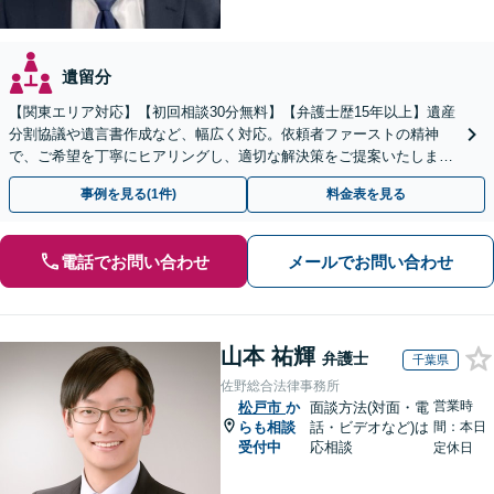
遺留分
【関東エリア対応】【初回相談30分無料】【弁護士歴15年以上】遺産
分割協議や遺言書作成など、幅広く対応。依頼者ファーストの精神
で、ご希望を丁寧にヒアリングし、適切な解決策をご提案いたしま
す。まずは無料相談でお悩みをお聞かせください。
事例を見る(1件)
料金表を見る
電話でお問い合わせ
メールでお問い合わせ
山本 祐輝
弁護士
千葉県
佐野総合法律事務所
営業時
松戸市
か
面談方法(対面・電
らも相談
話・ビデオなど)は
間：本日
受付中
応相談
定休日