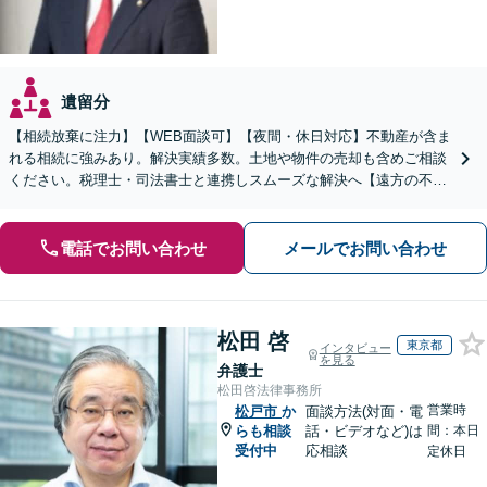
遺留分
【相続放棄に注力】【WEB面談可】【夜間・休日対応】不動産が含ま
れる相続に強みあり。解決実績多数。土地や物件の売却も含めご相談
ください。税理士・司法書士と連携しスムーズな解決へ【遠方の不動
産もご相談ください】【初回相談30分1000円】
電話でお問い合わせ
メールでお問い合わせ
松田 啓
東京都
インタビュー
を見る
弁護士
松田啓法律事務所
営業時
松戸市
か
面談方法(対面・電
らも相談
話・ビデオなど)は
間：本日
受付中
応相談
定休日