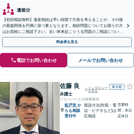
遺留分
【初回相談無料】遺産相続は早い段階で方策を考えることが、その後
の親族関係を円満に保つ要となります。相続問題についてお困りの方
はお気軽にご相談下さい。近い将来起こりうる問題のご相談について
も承っています。
料金表を見る
電話でお問い合わせ
メールでお問い合わせ
佐藤 良
東京都
インタビュー
を見る
弁護士
ブルーバード法律事務所
営業時
松戸市
か
面談方法(対面・電
らも相談
話・ビデオなど)は
間：本日
受付中
応相談
定休日