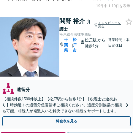
19件中 1-19件を表示
関野 裕介
弁
インタビューを
見る
護士
松戸総合法律事務所
千
松
松戸駅
から
営業時間：本
葉
戸
|
日定休日
徒歩1分
県
市
遺留分
【相談件数1500件以上】【松戸駅から徒歩1分】【税理士と連携あ
り】時効近くの遺留分侵害請求ご相談ください。遺産分割協議の相談
も可能。相続人が複数人いる解決できない相続をサポートします。感
情的な対立の円満解決が得意です。
料金表を見る