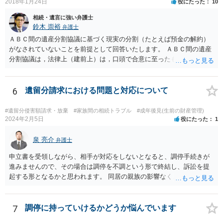
2018年1月24日
役にたった
10
相続・遺言に強い弁護士
鈴木 崇裕
弁護士
ＡＢＣ間の遺産分割協議に基づく現実の分割（たとえば預金の解約）
がなされていないことを前提として回答いたします。 ＡＢＣ間の遺産
分割協議は，法律上（建前上）は，口頭で合意に至ったものであって
も有効です。 しかし，口頭で合意したことを立証する方法がありませ
ん。 また，不動産の名義を移転するためには，遺産分割協議書への署
名捺印を得る必要があります。 したがって，残念ながら，「ＡＢＣ間
6
遺留分請求における問題と対応について
の遺産分割協議が有効に成立している」という前提に基づく主張は困
難と思われます。 「ＡＢＣ間の遺産分割協議は未了のまま，ＡとＢが
#遺留分侵害額請求・放棄
#家族間の相続トラブル
#成年後見(生前の財産管理)
死亡し，二次相続が発生した」という前提に基づいて協議を進める必
2024年2月5日
役にたった
1
要があります。 もちろん，Ｃの立場としては，ＡＢＣ間の遺産分割協
議の内容を前提とした主張をすることが最も有利ですが，ＡＢの相続
泉 亮介
弁護士
人は応じない姿勢を示していることから，実現は困難だと思います。
申立書を受領しながら、相手が対応をしないとなると、調停手続きが
主張としては維持しつつも，現実的な解決方法（遺産分割協議の落と
進みませんので、その場合は調停を不調という形で終結し、訴訟を提
しどころ）としては，譲歩することを甘受しなければならないかもし
起する形となるかと思われます。 同居の親族の影響なく、というのは
れません。
難しいでしょう。ただ、裁判や調停の中では主張等が書面で残るた
め、後からひっくり返すということは難しくなってくるかと思われま
す。 公開相談の場でのご相談については、どうしても限界が出てしま
7
調停に持っていけるかどうか悩んでいます
うため、一度個別にご相談をされることをお勧めいたします。