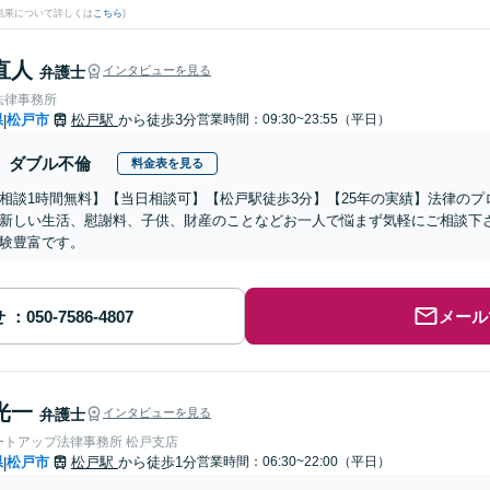
結果について詳しくは
こちら
)
直人
弁護士
インタビューを見る
法律事務所
県
松戸市
松戸駅
から徒歩3分
営業時間：09:30~23:55（平日）
|
ダブル不倫
料金表を見る
相談1時間無料】【当日相談可】【松戸駅徒歩3分】【25年の実績】法律の
新しい生活、慰謝料、子供、財産のことなどお一人で悩まず気軽にご相談下
験豊富です。
せ
メール
光一
弁護士
インタビューを見る
ートアップ法律事務所 松戸支店
県
松戸市
松戸駅
から徒歩1分
営業時間：06:30~22:00（平日）
|