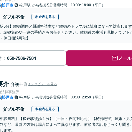
県
松戸市
松戸駅
から徒歩5分
営業時間：10:00~18:00（平日）
|
ダブル不倫
料金表を見る
駅5分】離婚調停／慰謝料請求など離婚のトラブルに親身になって対応しま
。証拠集めや一連の手続きもお任せください。離婚後の生活も見据えてアド
・休日相談可能】
せ
メール
要介
弁護士
インタビューを見る
合法律事務所
県
松戸市
松戸駅
から徒歩1分
営業時間：00:00~23:59（平日）
|
ダブル不倫
料金表を見る
相談無料】【松戸駅徒歩１分】【土日・夜間対応可】【秘密厳守】離婚・男
判など、最善の方策は場合によって異なります。依頼者の話をじっくり聞き
します。