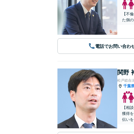
【不倫
た側の
電話でお問い合わ
関野 
松戸総合
千葉
【相談
獲得を
伝いを