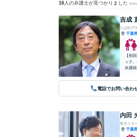
16
人の弁護士が見つかりました
(検索
吉成 
ちば松戸
千葉
【初回
ック。
弁護経
電話でお問い合わ
内田 
東京スタ
千葉