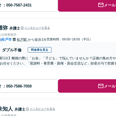
せ
メール
雄弥
弁護士
インタビューを見る
合法律事務所
県
松戸市
松戸駅
から徒歩1分
営業時間：09:00~18:00（平日）
|
ダブル不倫
料金表を見る
駅1分】離婚の際に「お金」「子ども」で悩んでいませんか？証拠の集め方
お任せください。「慰謝料・養育費・親権・面会交流など」財産分与で把握
せ
メール
未知人
弁護士
インタビューを見る
ら法律事務所