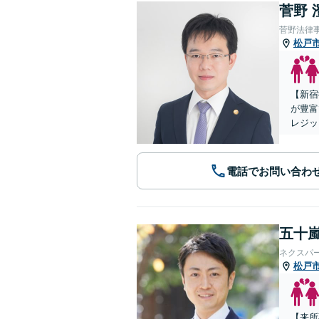
菅野 
菅野法律
松戸
【新宿
が豊富
レジッ
電話でお問い合わ
五十嵐
ネクスパ
松戸
【来所