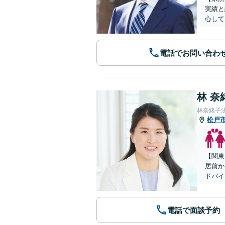
実績と
心して
電話でお問い合わ
林 奈
林奈緒子
松戸
【関東
居前か
ドバイ
電話で面談予約