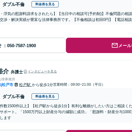
ダブル不倫
料金表を見る
・浮気の慰謝料請求をされたら】【当日中の相談可(予約制)】不倫問題の相談
交渉・解決実績が豊富な法律事務所です。【不倫相談は初回0円】【電話相談
せ
メール
裕介
弁護士
インタビューを見る
法律事務所
県
松戸市
松戸駅
から徒歩1分
営業時間：09:00~21:00（平日）
|
ダブル不倫
料金表を見る
件数1500件以上】【松戸駅から徒歩1分】有利な離婚がしたい方はご相談く
サポート。「1500万円以上財産分与の減額に成功」「慰謝料・財産分与100
します