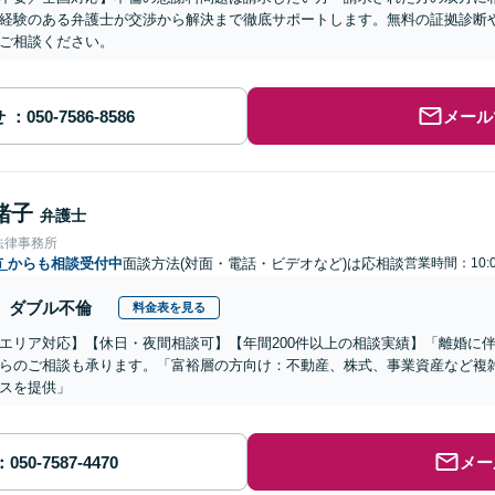
経験のある弁護士が交渉から解決まで徹底サポートします。無料の証拠診断
ご相談ください。
せ
メール
緒子
弁護士
法律事務所
市
からも相談受付中
面談方法(対面・電話・ビデオなど)は応相談
営業時間：10:0
ダブル不倫
料金表を見る
エリア対応】【休日・夜間相談可】【年間200件以上の相談実績】「離婚に
らのご相談も承ります。「富裕層の方向け：不動産、株式、事業資産など複
スを提供」
メー