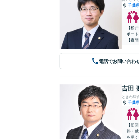
千葉
【松戸
ポート
【夜間
電話でお問い合わ
吉田 
ときわ綜
千葉
【初回
停・裁
を尽く