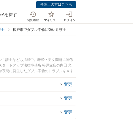
弁護士の方はこちら
&Aを探す
閲覧履歴
マイリスト
ログイン
護士
松戸市でダブル不倫に強い弁護士
つ弁護士なども掲載中。離婚・男女問題に関係
タートアップ法律事務所 松戸支店の内田 光一
や夜間に発生したダブル不倫のトラブルを今す
法律相談できる松戸市内の弁護士に相談予約した
変更
変更
変更