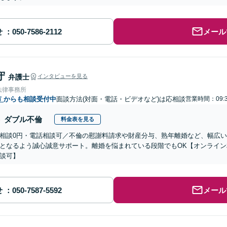
せ
メール
守
弁護士
インタビューを見る
法律事務所
市
からも相談受付中
面談方法(対面・電話・ビデオなど)は応相談
営業時間：09:3
ダブル不倫
料金表を見る
相談0円・電話相談可／不倫の慰謝料請求や財産分与、熟年離婚など、幅広
となるよう誠心誠意サポート。離婚を悩まれている段階でもOK【オンライ
談可】
せ
メール