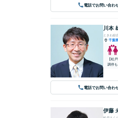
電話でお問い合わ
川本 
ときわ綜
千葉
【松戸
調停も
電話でお問い合わ
伊藤 
松戸さく