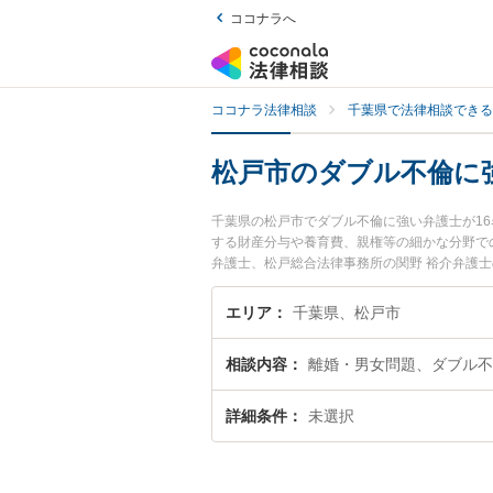
ココナラへ
ココナラ法律相談
千葉県で法律相談できる
松戸市のダブル不倫に
千葉県の松戸市でダブル不倫に強い弁護士が1
する財産分与や養育費、親権等の細かな分野で
弁護士、松戸総合法律事務所の関野 裕介弁護
ぐに弁護士に相談したい』『ダブル不倫のトラ
い』などでお困りの相談者さんにおすすめです
エリア
千葉県、松戸市
相談内容
離婚・男女問題、ダブル不
詳細条件
未選択