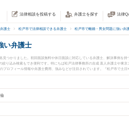
法律相談を投稿する
弁護士を探す
法律Q
弁護士
松戸市で法律相談できる弁護士
松戸市で離婚・男女問題に強い弁
強い弁護士
6名見つかりました。初回面談無料や休日面談に対応している弁護士、解決事例を持
の絞り込み検索もでき便利です。特にちば松戸法律事務所の吉成 直人弁護士や東京ス
士のプロフィール情報や弁護士費用、強みなどが注目されています。『松戸市で土日
ブル解決の実績豊富な近くの弁護士を検索したい』『初回相談無料でダブル不倫を
。
倫