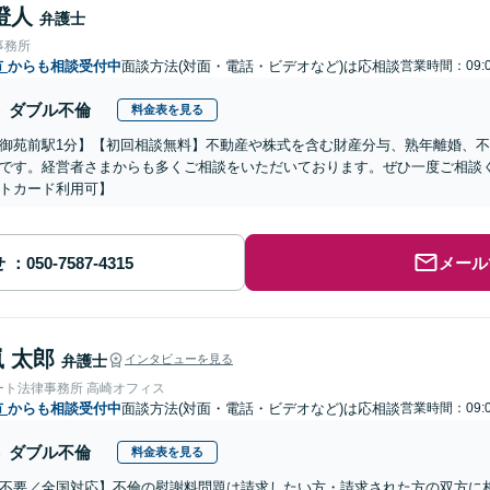
澄人
弁護士
事務所
市
からも相談受付中
面談方法(対面・電話・ビデオなど)は応相談
営業時間：09:0
ダブル不倫
料金表を見る
御苑前駅1分】【初回相談無料】不動産や株式を含む財産分与、熟年離婚、
です。経営者さまからも多くご相談をいただいております。ぜひ一度ご相談
トカード利用可】
せ
メール
 太郎
弁護士
インタビューを見る
ート法律事務所 高崎オフィス
市
からも相談受付中
面談方法(対面・電話・ビデオなど)は応相談
営業時間：09:0
ダブル不倫
料金表を見る
不要／全国対応】不倫の慰謝料問題は請求したい方・請求された方の双方に