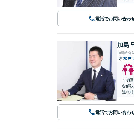
電話でお問い合わ
加島 
加島総合
松戸
＼初回
な解決
連れ相
電話でお問い合わ