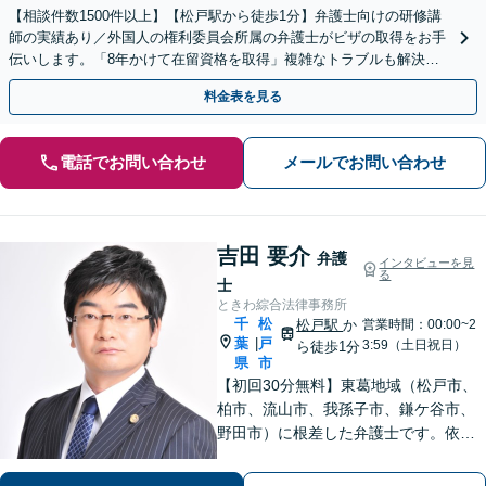
【相談件数1500件以上】【松戸駅から徒歩1分】弁護士向けの研修講
師の実績あり／外国人の権利委員会所属の弁護士がビザの取得をお手
伝いします。「8年かけて在留資格を取得」複雑なトラブルも解決。
日本語が苦手な外国人のサポートに定評ありです。
料金表を見る
電話でお問い合わせ
メールでお問い合わせ
吉田 要介
弁護
インタビューを見
る
士
ときわ綜合法律事務所
千
松
松戸駅
か
営業時間：00:00~2
葉
戸
|
3:59（土日祝日）
ら徒歩1分
県
市
【初回30分無料】東葛地域（松戸市、
柏市、流山市、我孫子市、鎌ケ谷市、
野田市）に根差した弁護士です。依頼
者のご意向を確認の上、徹底して案件
の解決に当たります。離婚・交通事