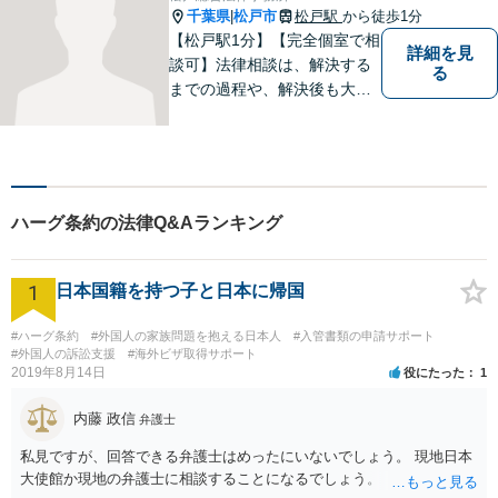
千葉県
松戸市
松戸駅
から徒歩1分
|
【松戸駅1分】【完全個室で相
詳細を見
談可】法律相談は、解決する
る
までの過程や、解決後も大切
だと考えています。依頼者に
とって何が「最良の解決」な
のかをともに考えます。初回
相談30分無料、オンライン面
談、事前の予約で土日の面談
ハーグ条約の法律Q&Aランキング
にも対応しております。
1
日本国籍を持つ子と日本に帰国
#ハーグ条約
#外国人の家族問題を抱える日本人
#入管書類の申請サポート
#外国人の訴訟支援
#海外ビザ取得サポート
2019年8月14日
役にたった
1
内藤 政信
弁護士
私見ですが、回答できる弁護士はめったにいないでしょう。 現地日本
大使館か現地の弁護士に相談することになるでしょう。