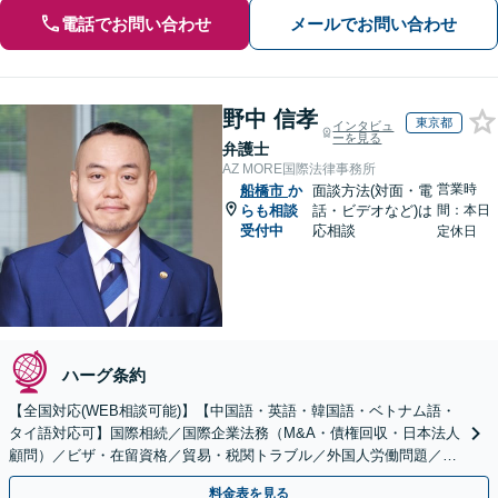
電話でお問い合わせ
メールでお問い合わせ
野中 信孝
東京都
インタビュ
ーを見る
弁護士
AZ MORE国際法律事務所
営業時
船橋市
か
面談方法(対面・電
らも相談
話・ビデオなど)は
間：本日
受付中
応相談
定休日
ハーグ条約
【全国対応(WEB相談可能)】【中国語・英語・韓国語・ベトナム語・
タイ語対応可】国際相続／国際企業法務（M&A・債権回収・日本法人
顧問）／ビザ・在留資格／貿易・税関トラブル／外国人労働問題／外
国人刑事事件など、幅広いご相談に対応可能
料金表を見る