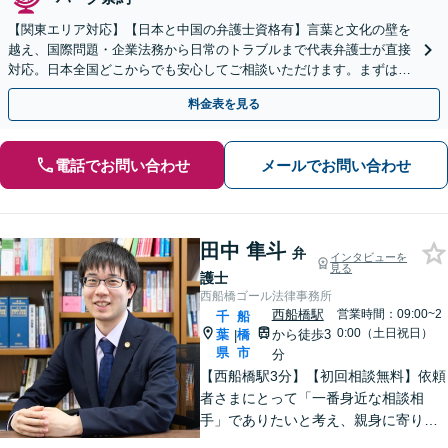
【関東エリア対応】【日本と中国の弁護士資格有】言葉と文化の壁を
越え、国際問題・企業法務から日常のトラブルまで代表弁護士が直接
対応。日本全国どこからでも安心してご相談いただけます。まずは一
歩を踏み出してみませんか。【初回相談無料】
料金表を見る
電話でお問い合わせ
メールでお問い合わせ
田中 隼斗
弁
インタビューを
見る
護士
西船橋ゴール法律事務所
西船橋駅
営業時間：09:00~2
千
船
0:00（土日祝日）
葉
橋
から徒歩3
|
県
市
分
【西船橋駅3分】【初回相談無料】依頼
者さまにとって「一番身近な相談相
手」でありたいと考え、親身に寄り添
って対応することを大切にしていま