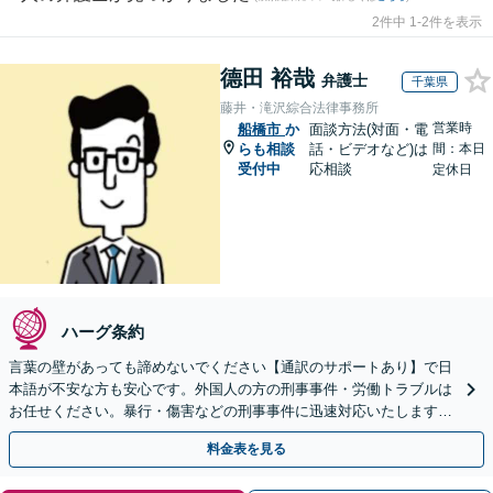
2件中 1-2件を表示
德田 裕哉
弁護士
千葉県
藤井・滝沢綜合法律事務所
営業時
船橋市
か
面談方法(対面・電
らも相談
話・ビデオなど)は
間：本日
受付中
応相談
定休日
ハーグ条約
言葉の壁があっても諦めないでください【通訳のサポートあり】で日
本語が不安な方も安心です。外国人の方の刑事事件・労働トラブルは
お任せください。暴行・傷害などの刑事事件に迅速対応いたします。
【事前予約で休日・夜間面談可】
料金表を見る