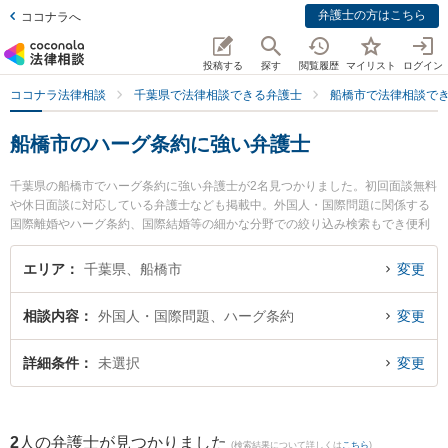
弁護士の方はこちら
ココナラへ
投稿する
探す
閲覧履歴
マイリスト
ログイン
ココナラ法律相談
千葉県で法律相談できる弁護士
船橋市で法律相談で
船橋市のハーグ条約に強い弁護士
千葉県の船橋市でハーグ条約に強い弁護士が2名見つかりました。初回面談無料
や休日面談に対応している弁護士なども掲載中。外国人・国際問題に関係する
国際離婚やハーグ条約、国際結婚等の細かな分野での絞り込み検索もでき便利
です。特に西船橋ゴール法律事務所の田中 隼斗弁護士や津田沼総合法律事務所
の伏見 宗弘弁護士のプロフィール情報や弁護士費用、強みなどが注目されてい
エリア
千葉県、船橋市
変更
ます。『船橋市で土日や夜間に発生したハーグ条約のトラブルを今すぐに弁護
士に相談したい』『ハーグ条約のトラブル解決の実績豊富な近くの弁護士を検
相談内容
外国人・国際問題、ハーグ条約
変更
索したい』『初回相談無料でハーグ条約を法律相談できる船橋市内の弁護士に
相談予約したい』などでお困りの相談者さんにおすすめです。
詳細条件
未選択
変更
2
人の弁護士が見つかりました
(検索結果について詳しくは
こちら
)