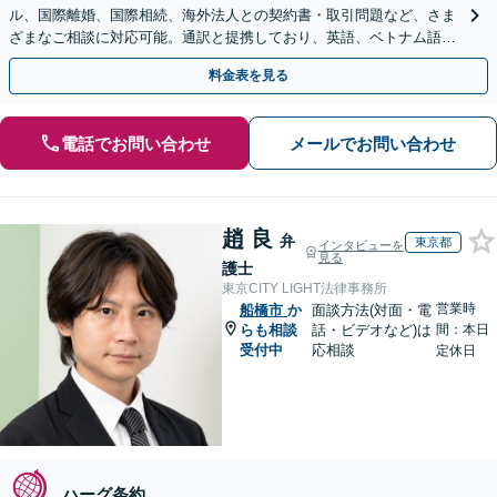
ル、国際離婚、国際相続、海外法人との契約書・取引問題など、さま
ざまなご相談に対応可能。通訳と提携しており、英語、ベトナム語、
中国語、タイ語等対応可能です（通訳料別途）。
料金表を見る
電話でお問い合わせ
メールでお問い合わせ
趙 良
弁
東京都
インタビューを
見る
護士
東京CITY LIGHT法律事務所
営業時
船橋市
か
面談方法(対面・電
らも相談
話・ビデオなど)は
間：本日
受付中
応相談
定休日
ハーグ条約