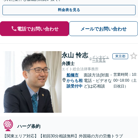
料金表を見る
電話でお問い合わせ
メールでお問い合わせ
永山 怜志
東京都
インタビュ
ーを見る
弁護士
エイト総合法律事務所
営業時間：10:
船橋市
面談方法(対面・
からも相
電話・ビデオな
00~18:00（土
談受付中
ど)は応相談
日祝日）
ハーグ条約
【関東エリア対応】【初回30分相談無料】外国籍の方の労働トラブ