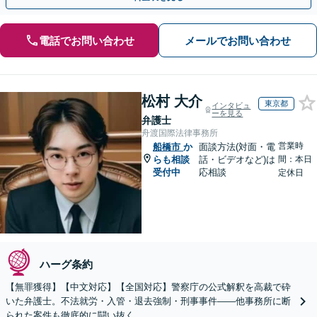
電話でお問い合わせ
メールでお問い合わせ
松村 大介
東京都
インタビュ
ーを見る
弁護士
舟渡国際法律事務所
営業時
船橋市
か
面談方法(対面・電
らも相談
話・ビデオなど)は
間：本日
受付中
応相談
定休日
ハーグ条約
【無罪獲得】【中文対応】【全国対応】警察庁の公式解釈を高裁で砕
いた弁護士。不法就労・入管・退去強制・刑事事件——他事務所に断
られた案件も徹底的に闘い抜く。