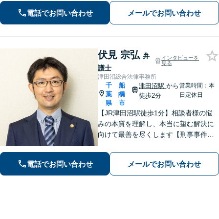
す。おひとりで悩まず、弁護士にご相
電話でお問い合わせ
メールでお問い合わせ
談ください。前向きな一歩を踏み出せ
るように、全力でサポートします。
伏見 宗弘
弁
インタビューを
見る
護士
津田沼総合法律事務所
千
船
津田沼駅
から
営業時間：本
葉
橋
|
日定休日
徒歩2分
県
市
【JR津田沼駅徒歩1分】相談者様の悩
みの本質を理解し、本当に望む解決に
向けて最善を尽くします【刑事事件】
即日接見可！重大事件もお任せくださ
い【交通事故】医療費の打ち切り、後
電話でお問い合わせ
メールでお問い合わせ
遺障害等級認定など。保険会社との対
等な交渉にはぜひ弁護士にご依頼を！