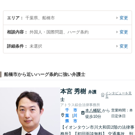
エリア
千葉県、船橋市
変更
相談内容
外国人・国際問題、ハーグ条約
変更
詳細条件
未選択
変更
船橋市から近いハーグ条約に強い弁護士
本宮 秀樹
弁護
インタビューを見
る
士
アトラス綜合法律事務所
千
市
本八幡駅
から
営業時間：本
葉
川
|
日定休日
徒歩10分
県
市
【イオンタウン市川大和田2階の法律事
務所】【初回面談無料】 交通事故、刑