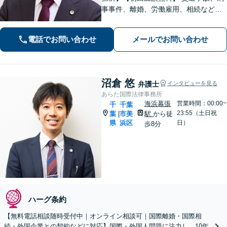
事事件、離婚、労働雇用、相続などの
トラブルはご相談ください。 【弁護士
経験15年以上】依頼者様に寄り添い、
電話でお問い合わせ
メールでお問い合わせ
解決へと導きます【電話相談可】【本
八幡駅9分】
沼倉 悠
弁護士
インタビューを見る
あらた国際法律事務所
海浜幕張
営業時間：00:00~
千
千葉
23:55（土日祝
葉
市美
駅
から徒
|
県
浜区
日）
歩8分
ハーグ条約
【無料電話相談随時受付中｜オンライン相談可｜国際離婚・国際相
続・外国企業との契約などに対応】国際・外国人問題に注力し、10年