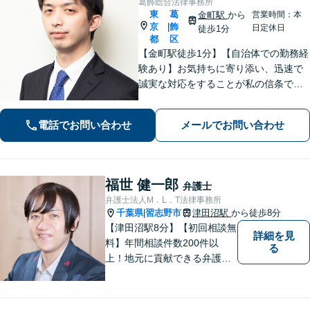
葛飾総合法律事務所
東
葛
金町駅
から
営業時間：本
京
飾
|
日定休日
徒歩1分
都
区
【金町駅徒歩1分】【自治体での勤務経
験あり】お気持ちに寄り添い、迅速で
誠実な対応をすることが私の信条で
す。ご依頼者のニーズに的確にお応え
し、最高のリーガルサービスをご提供
電話でお問い合わせ
メールでお問い合わせ
します。お気軽にご相談ください【初
回面談30分無料】【平日夜間対応可】
福世 健一郎
弁護士
弁護士法人M．L．T法律事務所
千葉県
習志野市
津田沼駅
から徒歩8分
|
【津田沼駅8分】【初回相談無
詳細を見
料】年間相談件数200件以
る
上！地元に貢献できる弁護士
に。相談者さまに寄り添い、
最善の解決を目指します【離
婚・男女問題】熟年離婚・不