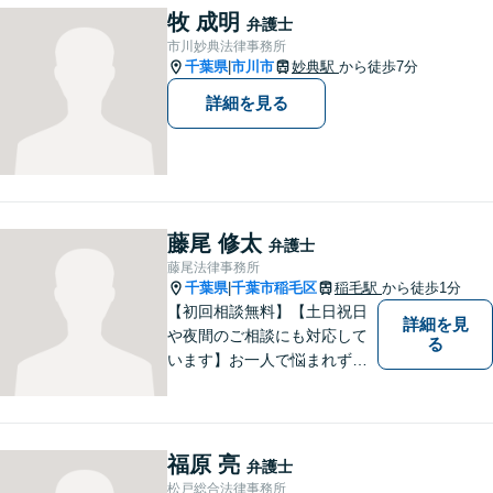
貞に関して実績多数、女性側
牧 成明
弁護士
からのご相談にも注力してい
市川妙典法律事務所
ます。あなたの思いをしっか
千葉県
市川市
妙典駅
から徒歩7分
|
りと伺います。
詳細を見る
藤尾 修太
弁護士
藤尾法律事務所
千葉県
千葉市稲毛区
稲毛駅
から徒歩1分
|
【初回相談無料】【土日祝日
詳細を見
や夜間のご相談にも対応して
る
います】お一人で悩まれず、
まずはご相談下さい。
福原 亮
弁護士
松戸総合法律事務所