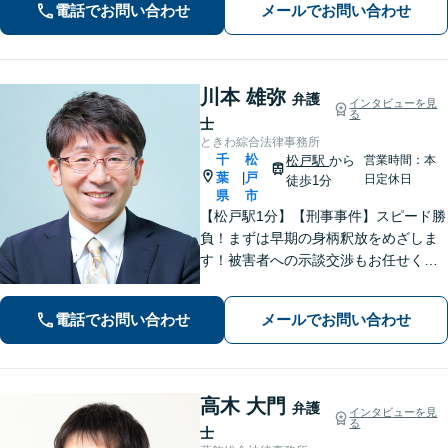
電話でお問い合わせ
メールでお問い合わせ
故・債務整理をはじめとする諸問題に
お困りの際はまずはご相談下さい。
川本 雄弥
弁護
インタビューを見
る
士
ときわ綜合法律事務所
千
松
松戸駅
から
営業時間：本
葉
戸
|
日定休日
徒歩1分
県
市
【松戸駅1分】【刑事事件】スピード勝
負！まずは早期の身柄釈放をめざしま
す！被害者への示談交渉もお任せくだ
さい。【離婚問題】「お金」「子ど
も」で悩んでいませんか？証拠の集め
電話でお問い合わせ
メールでお問い合わせ
方や交渉の進め方には自信がありま
す。調停もお任せください。
高木 大門
弁護
インタビューを見
る
士