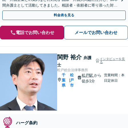
間弁護士として活動してきました。相談者・依頼者に寄り添った対応
を心がけ、依頼者と二人三脚で解決へと導きます。
料金表を見る
電話でお問い合わせ
メールでお問い合わせ
関野 裕介
弁護
インタビューを見
る
士
松戸総合法律事務所
千
松
松戸駅
から
営業時間：本
葉
戸
|
日定休日
徒歩1分
県
市
ハーグ条約