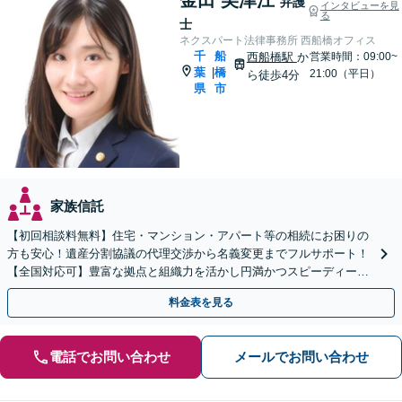
弁護
インタビューを見
る
士
ネクスパート法律事務所 西船橋オフィス
千
船
西船橋駅
か
営業時間：09:00~
葉
橋
|
21:00（平日）
ら徒歩4分
県
市
家族信託
【初回相談料無料】住宅・マンション・アパート等の相続にお困りの
方も安心！遺産分割協議の代理交渉から名義変更までフルサポート！
【全国対応可】豊富な拠点と組織力を活かし円満かつスピーディーに
相続手続きをお手伝いします【取扱い実績2000件以上】
料金表を見る
電話でお問い合わせ
メールでお問い合わせ