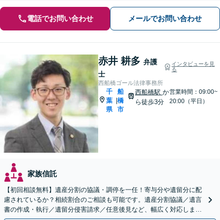
電話でお問い合わせ
メールでお問い合わせ
赤井 耕多
弁護
インタビューを見
る
士
西船橋ゴール法律事務所
千
船
西船橋駅
か
営業時間：09:00~
葉
橋
|
20:00（平日）
ら徒歩3分
県
市
家族信託
【初回相談無料】遺産分割の協議・調停を一任！寄与分や遺留分に配
慮されているか？相続割合のご相談も可能です。遺産分割協議／遺言
書の作成・執行／遺留分侵害請求／任意後見など、幅広く対応します
【夜間・休日面談可】【西船橋駅3分】