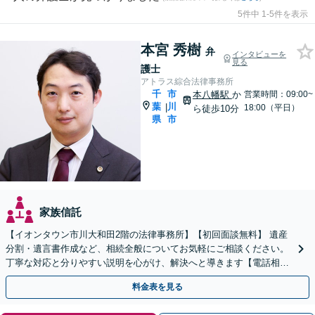
5件中 1-5件を表示
本宮 秀樹
弁
インタビューを
見る
護士
アトラス綜合法律事務所
千
市
本八幡駅
か
営業時間：09:00~
葉
川
|
18:00（平日）
ら徒歩10分
県
市
家族信託
【イオンタウン市川大和田2階の法律事務所】【初回面談無料】 遺産
分割・遺言書作成など、相続全般についてお気軽にご相談ください。
丁寧な対応と分りやすい説明を心がけ、解決へと導きます【電話相談
可】
料金表を見る