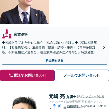
家族信託
◆相続トラブルを中心に扱う「相続に強い」弁護士◆【初回相談無
料】【西船橋駅4分】遺産分割（協議・調停・審判）に常時多数対
応。不動産相続／遺留分／遺言無効確認訴訟／寄与分／特別受益／使
途不明金など複雑な案件もお任せください【夜間・土日相談◎】
料金表を見る
電話でお問い合わせ
メールでお問い合わせ
元嶋 亮
弁護士
インタビューを見る
ネクスパート法律事務所 西船橋オフィス
千
船
西船橋駅
か
営業時間：09:00~