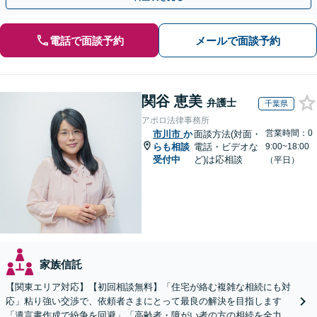
電話で面談予約
メールで面談予約
関谷 恵美
弁護士
千葉県
アポロ法律事務所
営業時間：0
市川市
か
面談方法(対面・
らも相談
電話・ビデオな
9:00~18:00
受付中
ど)は応相談
（平日）
家族信託
【関東エリア対応】【初回相談無料】「住宅が絡む複雑な相続にも対
応」粘り強い交渉で、依頼者さまにとって最良の解決を目指します
「遺言書作成で紛争を回避」「高齢者・障がい者の方の相続を全力サ