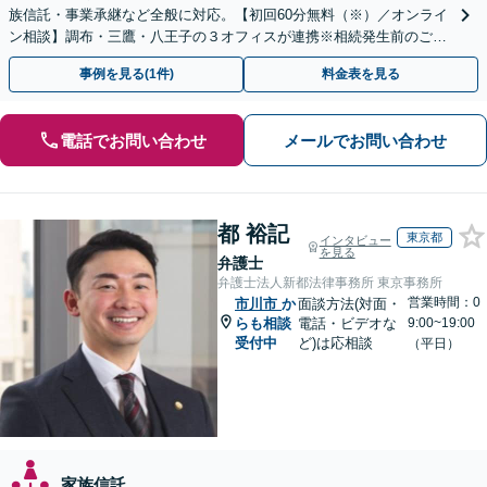
族信託・事業承継など全般に対応。【初回60分無料（※）／オンライ
ン相談】調布・三鷹・八王子の３オフィスが連携※相続発生前のご相
談など有料相談になるものもございます。
事例を見る(1件)
料金表を見る
電話でお問い合わせ
メールでお問い合わせ
都 裕記
東京都
インタビュー
を見る
弁護士
弁護士法人新都法律事務所 東京事務所
営業時間：0
市川市
か
面談方法(対面・
らも相談
電話・ビデオな
9:00~19:00
受付中
ど)は応相談
（平日）
家族信託