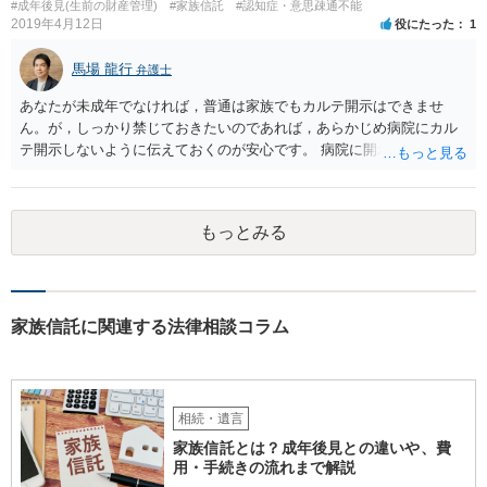
#成年後見(生前の財産管理)
#家族信託
#認知症・意思疎通不能
2019年4月12日
役にたった
1
馬場 龍行
弁護士
あなたが未成年でなければ，普通は家族でもカルテ開示はできませ
ん。が，しっかり禁じておきたいのであれば，あらかじめ病院にカル
テ開示しないように伝えておくのが安心です。 病院に開示しないよう
に伝える書面を作ることはできますが，それがなくても開示はされる
可能性は低いのでコストパフォーマンスとしてはどうかなという感じ
がします。
もっとみる
家族信託に関連する法律相談コラム
相続・遺言
家族信託とは？成年後見との違いや、費
用・手続きの流れまで解説