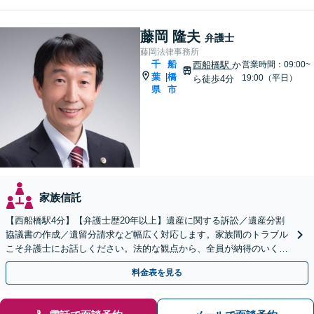
藤岡 隆夫
弁護士
藤岡法律事務所
千
船
西船橋駅
か
営業時間：09:00~
葉
橋
|
19:00（平日）
ら徒歩4分
県
市
家族信託
【西船橋駅4分】【弁護士歴20年以上】遺産に関する訴訟／遺産分割
協議書の作成／遺留分請求など幅広く対応します。家族間のトラブル
こそ弁護士にお話しください。法的な観点から、全員が納得のいく解
決へ尽力いたします【土日相談可能】
料金表を見る