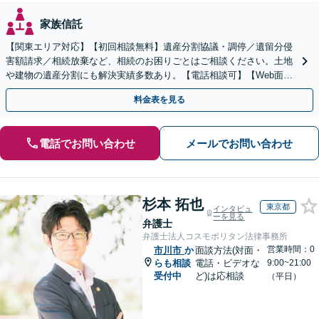
家族信託
【関東エリア対応】【初回相談無料】遺産分割協議・調停／遺留分侵
害額請求／相続放棄など、相続のお困りごとはご相談ください。土地
や建物の遺産分割にも解決実績多数あり。【電話相談可】【Web面談
可】遺言書作成や財産の整理など生前対策もサポート
料金表を見る
電話でお問い合わせ
メールでお問い合わせ
杉本 拓也
東京都
インタビュ
ーを見る
弁護士
弁護士法人コスモポリタン法律事務所
営業時間：0
市川市
か
面談方法(対面・
らも相談
電話・ビデオな
9:00~21:00
受付中
ど)は応相談
（平日）