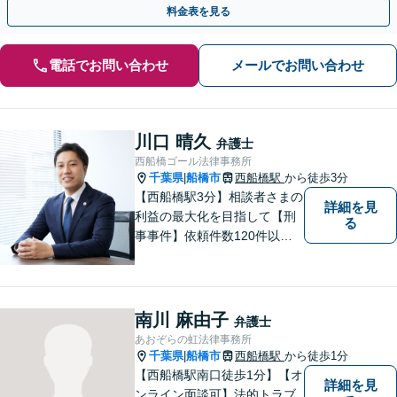
料金表を見る
電話でお問い合わせ
メールでお問い合わせ
川口 晴久
弁護士
西船橋ゴール法律事務所
千葉県
船橋市
西船橋駅
から徒歩3分
|
【西船橋駅3分】相談者さまの
詳細を見
利益の最大化を目指して【刑
る
事事件】依頼件数120件以
上。複数の無罪や不起訴を獲
得した経験を活かし、最善の
解決を【離婚問題】男性側の
豊富な対応実績。セカンドオ
南川 麻由子
弁護士
ピニオンも可能です【初回相
あおぞらの虹法律事務所
談無料】【夜間／土日祝日対
千葉県
船橋市
西船橋駅
から徒歩1分
|
応可】
【西船橋駅南口徒歩1分】【オ
詳細を見
ンライン面談可】法的トラブ