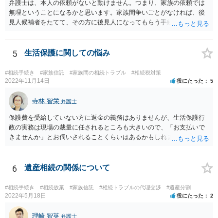
弁護士は、本人の依頼がないと動けません。つまり、家族の依頼では
無理ということになるかと思います。家族間争いごとがなければ、後
見人候補者をたてて、その方に後見人になってもらう手続をすすめた
ほうが、今後もいろいろやりやすくなると思います。
5
生活保護に関しての悩み
#相続手続き
#家族信託
#家族間の相続トラブル
#相続税対策
2022年11月14日
役にたった
5
寺林 智栄
弁護士
保護費を受給していない方に返金の義務はありませんが、生活保護行
政の実務は現場の裁量に任されるところも大きいので、「お支払いで
きませんか」とお伺いされることくらいはあるかもしれません。 通報
するかどうかは、あなたとお父さんの妹さんとの関係などを総合的に
考えてご判断いただくのが良いと思います。
6
遺産相続の関係について
#相続手続き
#相続放棄
#家族信託
#相続トラブルの代理交渉
#遺産分割
2022年5月18日
役にたった
2
理崎 智英
弁護士