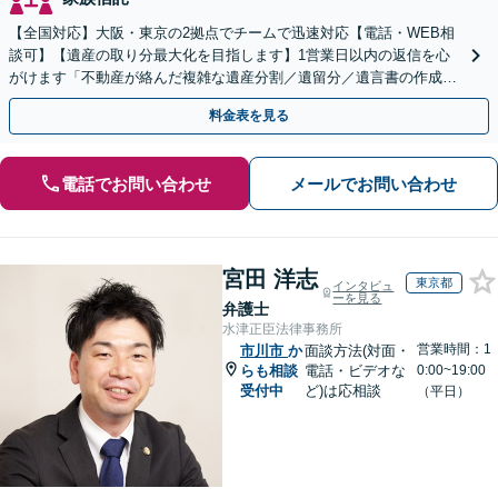
【全国対応】大阪・東京の2拠点でチームで迅速対応【電話・WEB相
談可】【遺産の取り分最大化を目指します】1営業日以内の返信を心
がけます「不動産が絡んだ複雑な遺産分割／遺留分／遺言書の作成・
執行／事業承継など、お任せください」【休日相談あり】
料金表を見る
電話でお問い合わせ
メールでお問い合わせ
宮田 洋志
東京都
インタビュ
ーを見る
弁護士
水津正臣法律事務所
営業時間：1
市川市
か
面談方法(対面・
らも相談
電話・ビデオな
0:00~19:00
受付中
ど)は応相談
（平日）