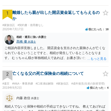
1
離婚したら親が出した開店資金返してもらえるの
か
#家族信託
#契約書・借用書なし
2020年7月17日
役にたった
18
相続・遺言に強い弁護士
髙橋 優
弁護士
ご相談内容拝見致しました。 開店資金を支出された親御さんが亡くな
られているということですと、相続が発生しているところとなりま
す。 むぅちゃん様が単独相続人であれば、お書き頂いたような方法で
ご主人に書面を書いてもらうことで対応は可能かと思います。 他にも
相続人おられるということであれば、他の相続人との協議が必要とな
るところです。 また、当該点とは別にご主人から貸付ではなく贈与で
2
亡くなる父の死亡保険金の相続について
あると主張される可能性がございます。 その場合には、貸付であるこ
とを伺わせる事情をどれだけ積み重ねることが出来るか、というとこ
#遺言
#M&A・事業承継
#口座凍結解除
#家族信託
#成年後見(生前の財産管理)
ろとなります。 返済の事実や、返済を約束するメール等です。 金額の
2019年9月2日
役にたった
4
大きさや状況を考えると、一つ一つの問題を解決し、万が一に備えて
おく方が宜しいかと思います。 緊急という訳ではないかと思います
内藤 政信
弁護士
が、事前準備が早い方が有効な手段が増える傾向にありますので、早
相続人でないと保険や相続の手続はできないですね。 教えてあげれば
目に弁護士を入れられることを御検討頂くと良いかと思います。