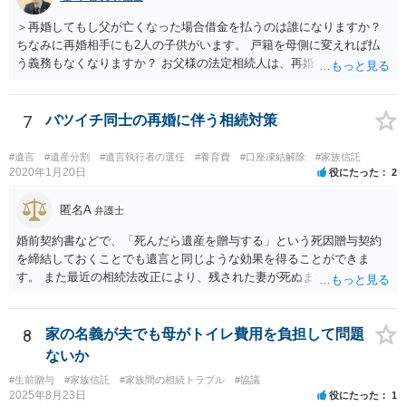
＞再婚してもし父が亡くなった場合借金を払うのは誰になりますか？
ちなみに再婚相手にも2人の子供がいます。 戸籍を母側に変えれば払
う義務もなくなりますか？ お父様の法定相続人は、再婚相手とご相談
者様なので、お父様の借金はご相談者様も相続することになります。
戸籍がどこにあるのかは関係ありません。 ただし、お父様が亡くなっ
たことを知ってから３か月以内に家庭裁判所にて「相続放棄」の手続
7
バツイチ同士の再婚に伴う相続対策
をすれば、ご相談者様はお父様の借金は相続しません。
#遺言
#遺産分割
#遺言執行者の選任
#養育費
#口座凍結解除
#家族信託
2020年1月20日
役にたった
2
匿名A
弁護士
婚前契約書などで、「死んだら遺産を贈与する」という死因贈与契約
を締結しておくことでも遺言と同じような効果を得ることができま
す。 また最近の相続法改正により、残された妻が死ぬまで家に住み続
けられる権利として「配偶者居住権」という制度が設けられましたの
で、その制度を活用する方法も考えられます。 もし契約書の作成まで
視野に入れておられる場合は、お近くの弁護士、できれば相続に強い
8
家の名義が夫でも母がトイレ費用を負担して問題
弁護士にご相談なさるとよいでしょう。
ないか
#生前贈与
#家族信託
#家族間の相続トラブル
#協議
2025年8月23日
役にたった
1