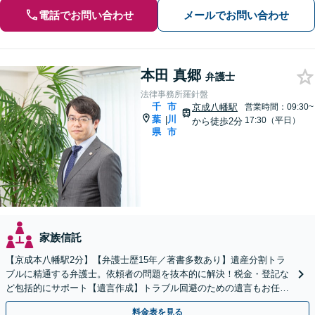
電話でお問い合わせ
メールでお問い合わせ
本田 真郷
弁護士
法律事務所羅針盤
千
市
京成八幡駅
営業時間：09:30~
葉
川
|
17:30（平日）
から徒歩2分
県
市
家族信託
【京成本八幡駅2分】【弁護士歴15年／著書多数あり】遺産分割トラ
ブルに精通する弁護士。依頼者の問題を抜本的に解決！税金・登記な
ど包括的にサポート【遺言作成】トラブル回避のための遺言もお任せ
ください！遺言の実現を叶えます【事業継承の解決実績】
料金表を見る