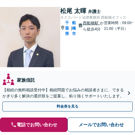
松尾 太暉
弁護士
ネクスパート法律事務所 西船橋オフィス
千
船
西船橋駅
か
営業時間：09:00~
葉
橋
|
21:00（平日）
ら徒歩4分
県
市
家族信託
【相続の無料相談受付中】相続問題でお悩みの相談者さまに、できる
かぎり多く解決の選択肢をご提案し、粘り強くサポートいたします。
料金表を見る
電話でお問い合わせ
メールでお問い合わせ