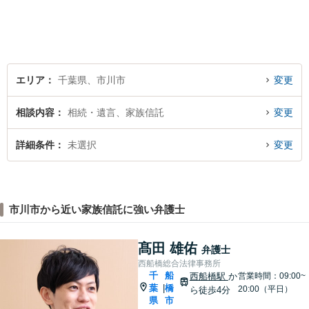
エリア
千葉県、市川市
変更
相談内容
相続・遺言、家族信託
変更
詳細条件
未選択
変更
市川市から近い家族信託に強い弁護士
髙田 雄佑
弁護士
西船橋総合法律事務所
千
船
西船橋駅
か
営業時間：09:00~
葉
橋
|
20:00（平日）
ら徒歩4分
県
市