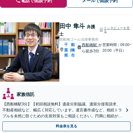
電話で面談予約
メールで面談予約
田中 隼斗
弁護
インタビューを見
る
士
西船橋ゴール法律事務所
千
船
西船橋駅
か
営業時間：09:00~
葉
橋
|
20:00（平日）
ら徒歩3分
県
市
家族信託
【西船橋駅3分】【初回相談無料】遺産分割協議、遺留分侵害請求、
不動産相続など、幅広く対応しています。遺言書作成など、相続トラ
ブルを未然に防ぐための生前対策もご相談ください。円満に相続が終
えられるよう、全力でサポートいたします。
料金表を見る