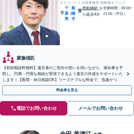
ネクスパート法律事務所 西船橋オフィス
千
船
西船橋駅
か
営業時間：09:00~
葉
橋
|
21:00（平日）
ら徒歩4分
県
市
家族信託
【初回相談料無料】遺言者のご意向や想いを伺いながら、揉め事を予
防し、円満・円滑な相続が実現できるよう遺言の作成をサポートいた
します！【夜間・休日相談OK】リーズナブルな料金で、迅速かつス
ピーディーにまごころを持って対応させて頂きます。
料金表を見る
電話でお問い合わせ
メールでお問い合わせ
金田 美津江