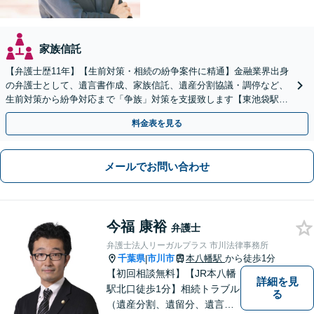
家族信託
【弁護士歴11年】【生前対策・相続の紛争案件に精通】金融業界出身
の弁護士として、遺言書作成、家族信託、遺産分割協議・調停など、
生前対策から紛争対応まで「争族」対策を支援致します【東池袋駅2
分】【初回面談無料】
料金表を見る
メールでお問い合わせ
今福 康裕
弁護士
弁護士法人リーガルプラス 市川法律事務所
千葉県
市川市
本八幡駅
から徒歩1分
|
【初回相談無料】【JR本八幡
詳細を見
駅北口徒歩1分】相続トラブル
る
（遺産分割、遺留分、遺言争