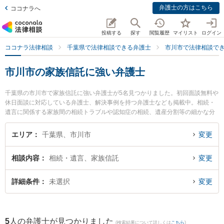
弁護士の方はこちら
ココナラへ
投稿する
探す
閲覧履歴
マイリスト
ログイン
ココナラ法律相談
千葉県で法律相談できる弁護士
市川市で法律相談で
市川市の家族信託に強い弁護士
千葉県の市川市で家族信託に強い弁護士が5名見つかりました。初回面談無料や
休日面談に対応している弁護士、解決事例を持つ弁護士なども掲載中。相続・
遺言に関係する家族間の相続トラブルや認知症の相続、遺産分割等の細かな分
野での絞り込み検索もでき便利です。特にアトラス綜合法律事務所の本宮 秀樹
弁護士や法律事務所羅針盤の本田 真郷弁護士、弁護士法人リーガルプラス 市川
エリア
千葉県、市川市
変更
法律事務所の今福 康裕弁護士のプロフィール情報や弁護士費用、強みなどが注
目されています。『市川市で土日や夜間に発生した家族信託のトラブルを今す
相談内容
相続・遺言、家族信託
変更
ぐに弁護士に相談したい』『家族信託のトラブル解決の実績豊富な近くの弁護
士を検索したい』『初回相談無料で家族信託を法律相談できる市川市内の弁護
士に相談予約したい』などでお困りの相談者さんにおすすめです。
詳細条件
未選択
変更
5
人の弁護士が見つかりました
(検索結果について詳しくは
こちら
)