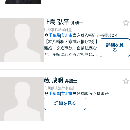
い）、交通事故（被害者
側）、未払い残業代請求、労
働災害に特に力を入れていま
上島 弘平
す。
弁護士
法律事務所羅針盤
千葉県
市川市
京成八幡駅
から徒歩2分
|
【本八幡駅・京成八幡駅2分】
詳細を見
離婚・交通事故・企業法務な
る
ど、多岐にわたるご相談に対
応しています。お客様の意思
を最大限尊重するため、密な
コミュニケーションを重視
牧 成明
し、納得いただける解決へと
弁護士
尽力いたします。ぜひお気軽
市川妙典法律事務所
にご相談ください。【完全個
千葉県
市川市
妙典駅
から徒歩7分
|
室対応】
詳細を見る