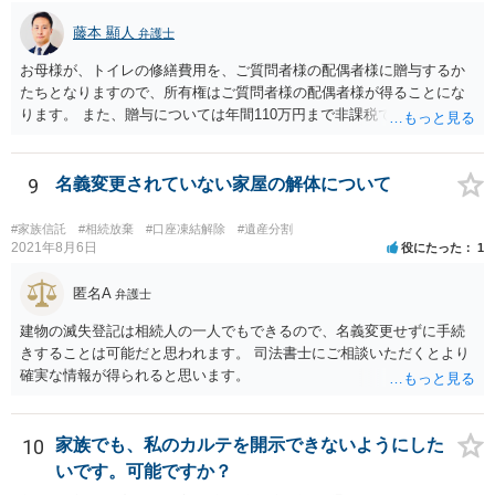
藤本 顯人
弁護士
お母様が、トイレの修繕費用を、ご質問者様の配偶者様に贈与するか
たちとなりますので、所有権はご質問者様の配偶者様が得ることにな
ります。 また、贈与については年間110万円まで非課税であり、トイ
レの修繕費であればこの枠内に収まると思います。
9
名義変更されていない家屋の解体について
#家族信託
#相続放棄
#口座凍結解除
#遺産分割
2021年8月6日
役にたった
1
匿名A
弁護士
建物の滅失登記は相続人の一人でもできるので、名義変更せずに手続
きすることは可能だと思われます。 司法書士にご相談いただくとより
確実な情報が得られると思います。
10
家族でも、私のカルテを開示できないようにした
いです。可能ですか？