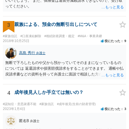
いいでしょう。 また、保険金は遺留分減殺請求できないので、受け取
ってください。
3
親族による、預金の無断引出しについて
#家族信託
#口座凍結解除
#相続財産調査・鑑定
#M&A・事業承継
2018年10月25日
役にたった
9
高島 秀行
弁護士
無断で下ろしたものや父から預かっていてそのままになっているもの
については 返還請求や損害賠償請求をすることができます。 通帳や払
戻請求書などの資料を持って弁護士に面談で相談した方がよいと思い
ます。
4
成年後見人しか手立ては無いの？
#認知症・意思疎通不能
#家族信託
#成年後見(生前の財産管理)
2023年1月4日
役にたった
3
匿名B
弁護士