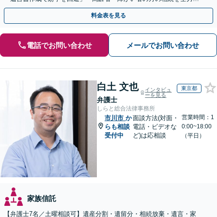
ポート」【全国出張】【完全個室制】【バリアフリー対応】
料金表を見る
電話でお問い合わせ
メールでお問い合わせ
白土 文也
東京都
インタビュ
ーを見る
弁護士
しらと総合法律事務所
営業時間：1
市川市
か
面談方法(対面・
らも相談
電話・ビデオな
0:00~18:00
受付中
ど)は応相談
（平日）
家族信託
【弁護士7名／土曜相談可】遺産分割・遺留分・相続放棄・遺言・家