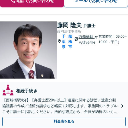
電話でお問い合わせ
メールでお問い合わせ
藤岡 隆夫
弁護士
藤岡法律事務所
千
船
西船橋駅
か
営業時間：09:00~
葉
橋
|
19:00（平日）
ら徒歩4分
県
市
相続手続き
【西船橋駅4分】【弁護士歴20年以上】遺産に関する訴訟／遺産分割
協議書の作成／遺留分請求など幅広く対応します。家族間のトラブル
こそ弁護士にお話しください。法的な観点から、全員が納得のいく解
決へ尽力いたします【土日相談可能】
料金表を見る