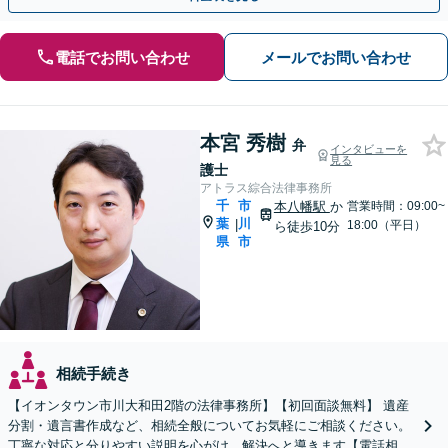
電話でお問い合わせ
メールでお問い合わせ
本宮 秀樹
弁
インタビューを
見る
護士
アトラス綜合法律事務所
千
市
本八幡駅
か
営業時間：09:00~
葉
川
|
18:00（平日）
ら徒歩10分
県
市
相続手続き
【イオンタウン市川大和田2階の法律事務所】【初回面談無料】 遺産
分割・遺言書作成など、相続全般についてお気軽にご相談ください。
丁寧な対応と分りやすい説明を心がけ、解決へと導きます【電話相談