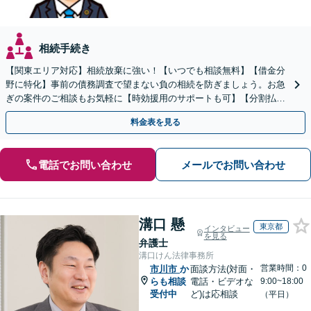
相続手続き
【関東エリア対応】相続放棄に強い！【いつでも相談無料】【借金分
野に特化】事前の債務調査で望まない負の相続を防ぎましょう。お急
ぎの案件のご相談もお気軽に【時効援用のサポートも可】【分割払い
利用可】【休日電話相談可能】
料金表を見る
電話でお問い合わせ
メールでお問い合わせ
溝口 懸
東京都
インタビュー
を見る
弁護士
溝口けん法律事務所
営業時間：0
市川市
か
面談方法(対面・
らも相談
電話・ビデオな
9:00~18:00
受付中
ど)は応相談
（平日）