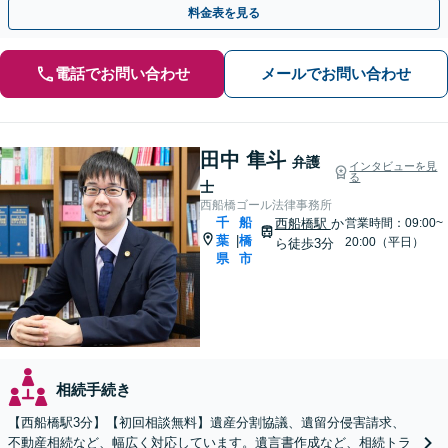
料金表を見る
電話でお問い合わせ
メールでお問い合わせ
田中 隼斗
弁護
インタビューを見
る
士
西船橋ゴール法律事務所
千
船
西船橋駅
か
営業時間：09:00~
葉
橋
|
20:00（平日）
ら徒歩3分
県
市
相続手続き
【西船橋駅3分】【初回相談無料】遺産分割協議、遺留分侵害請求、
不動産相続など、幅広く対応しています。遺言書作成など、相続トラ