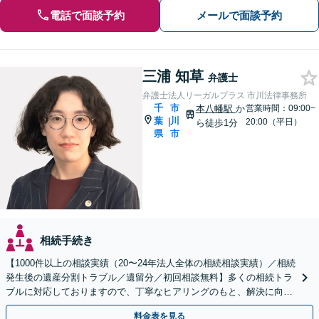
電話で面談予約
メールで面談予約
三浦 知草
弁護士
弁護士法人リーガルプラス 市川法律事務所
千
市
本八幡駅
か
営業時間：09:00~
葉
川
|
20:00（平日）
ら徒歩1分
県
市
相続手続き
【1000件以上の相談実績（20〜24年法人全体の相続相談実績）／相続
発生後の遺産分割トラブル／遺留分／初回相談無料】多くの相続トラ
ブルに対応しておりますので、丁寧なヒアリングのもと、解決に向け
たアドバイス・ご提案をいたします。
料金表を見る