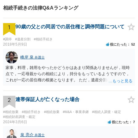
相続手続きの法律Q&Aランキング
1
90歳の父との同居での居住権と調停問題について
#調停
#遺産分割
#相続手続き
2018年5月9日
役にたった
52
峰岸 泉
弁護士
家事，料理，雑用をやったかどうかはあまり関係ありませんが，現時
点で，一応母親からの相続により，持分をもっているようですので，
これが一応の居住権の根拠となります。 ただ，遺産分割により，母の
持分を父親が取得した場合，住み続けるのは難しいかも知れません。
2
連帯保証人が亡くなった場合
#相続放棄
#相続手続き
#相続放棄
#M&A・事業承継
#相続人調査・確定
#相続財産調査・鑑定
2024年3月6日
役にたった
7
泉 亮介
弁護士