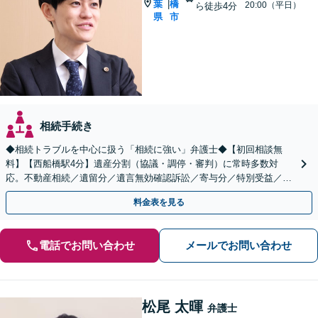
葉
橋
|
20:00（平日）
ら徒歩4分
県
市
相続手続き
◆相続トラブルを中心に扱う「相続に強い」弁護士◆【初回相談無
料】【西船橋駅4分】遺産分割（協議・調停・審判）に常時多数対
応。不動産相続／遺留分／遺言無効確認訴訟／寄与分／特別受益／使
途不明金など複雑な案件もお任せください【夜間・土日相談◎】
料金表を見る
電話でお問い合わせ
メールでお問い合わせ
松尾 太暉
弁護士