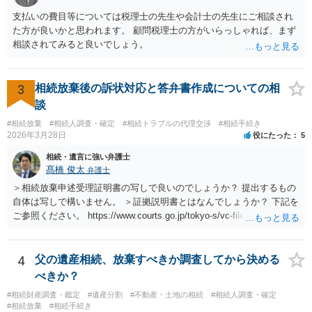
支払いの費目等については税理士の先生や会計士の先生にご相談され
た方が良いかと思われます。 顧問税理士の方がいらっしゃれば、まず
相談されてみると良いでしょう。
3
相続放棄後の訴状対応と答弁書作成についての相
談
#相続放棄
#相続人調査・確定
#相続トラブルの代理交渉
#相続手続き
2026年3月28日
役にたった
5
相続・遺言に強い弁護士
髙橋 俊太
弁護士
＞相続放棄申述受理証明書の写しで良いのでしょうか？ 提出するもの
自体は写しで構いません。 ＞証拠説明書とはなんでしょうか？ 下記を
ご参照ください。 https://www.courts.go.jp/tokyo-s/vc-files/tokyo-s/file/
14-1kisairei.pdf
4
父の遺産相続、放棄すべきか調査してから決める
べきか？
#相続財産調査・鑑定
#遺産分割
#不動産・土地の相続
#相続人調査・確定
#相続放棄
#相続手続き