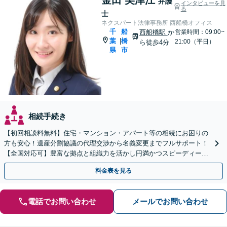
弁護
インタビューを見
る
士
ネクスパート法律事務所 西船橋オフィス
千
船
西船橋駅
か
営業時間：09:00~
葉
橋
|
21:00（平日）
ら徒歩4分
県
市
相続手続き
【初回相談料無料】住宅・マンション・アパート等の相続にお困りの
方も安心！遺産分割協議の代理交渉から名義変更までフルサポート！
【全国対応可】豊富な拠点と組織力を活かし円満かつスピーディーに
相続手続きをお手伝いします【取扱い実績2000件以上】
料金表を見る
電話でお問い合わせ
メールでお問い合わせ