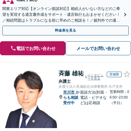
関東エリア対応【オンライン面談対応】相続人がいない方などのご希
望を実現する遺言書作成をサポート・遺言執行もおまかせください！
／相続問題はトラブルになる前に早めのご相談を！／裁判外での遺産
分割協議の経験多数【完全個室】
料金表を見る
電話でお問い合わせ
メールでお問い合わせ
斉藤 雄祐
茨城県
インタビュ
ーを見る
弁護士
弁護士法人長瀬総合法律事務所 水戸支所
営業時間：0
市川市
か
面談方法(対面・
らも相談
電話・ビデオな
6:00~23:00
受付中
ど)は応相談
（平日）