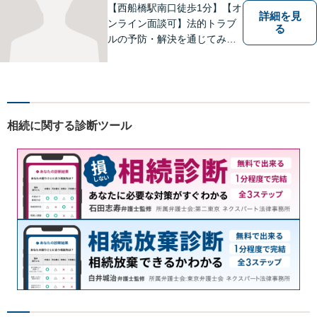
応可】
【西船橋駅南口徒歩1分】【オ
詳細を見
ンライン面談可】法的トラブ
る
ルの予防・解決を通じてみな
さまが前向きに歩むお手伝い
ができたらうれしいです。ど
んな些細なことでも、まずは
お気軽にお問い合わせくださ
い。
相続に関する診断ツール