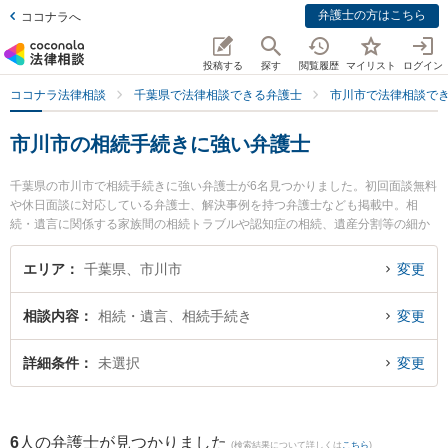
弁護士の方はこちら
ココナラへ
投稿する
探す
閲覧履歴
マイリスト
ログイン
ココナラ法律相談
千葉県で法律相談できる弁護士
市川市で法律相談で
市川市の相続手続きに強い弁護士
千葉県の市川市で相続手続きに強い弁護士が6名見つかりました。初回面談無料
や休日面談に対応している弁護士、解決事例を持つ弁護士なども掲載中。相
続・遺言に関係する家族間の相続トラブルや認知症の相続、遺産分割等の細か
な分野での絞り込み検索もでき便利です。特に法律事務所羅針盤の本田 真郷弁
護士や弁護士法人リーガルプラス 市川法律事務所の三浦 知草弁護士、アトラス
エリア
千葉県、市川市
変更
綜合法律事務所の本宮 秀樹弁護士のプロフィール情報や弁護士費用、強みなど
が注目されています。『市川市で土日や夜間に発生した相続手続きのトラブル
相談内容
相続・遺言、相続手続き
変更
を今すぐに弁護士に相談したい』『相続手続きのトラブル解決の実績豊富な近
くの弁護士を検索したい』『初回相談無料で相続手続きを法律相談できる市川
市内の弁護士に相談予約したい』などでお困りの相談者さんにおすすめです。
詳細条件
未選択
変更
6
人の弁護士が見つかりました
(検索結果について詳しくは
こちら
)