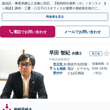
族信託・事業承継など全般に対応。【初回60分無料（※）／オンライ
ン相談】調布・三鷹・八王子の３オフィスが連携※相続発生前のご相
談など有料相談になるものもございます。
料金表を見る
電話でお問い合わせ
メールでお問い合わせ
早田 智紀
弁護士
東京都
中嶋法律事務所
営業時間：0
市川市
か
面談方法(対面・
らも相談
電話・ビデオな
9:00~18:00
受付中
ど)は応相談
（平日）
相続手続き