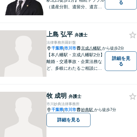
駅北口徒歩1分】相続トラブル
る
（遺産分割、遺留分、遺言争
い）、交通事故（被害者
側）、未払い残業代請求、労
働災害に特に力を入れていま
上島 弘平
す。
弁護士
法律事務所羅針盤
千葉県
市川市
京成八幡駅
から徒歩2分
|
【本八幡駅・京成八幡駅2分】
詳細を見
離婚・交通事故・企業法務な
る
ど、多岐にわたるご相談に対
応しています。お客様の意思
を最大限尊重するため、密な
コミュニケーションを重視
牧 成明
し、納得いただける解決へと
弁護士
尽力いたします。ぜひお気軽
市川妙典法律事務所
にご相談ください。【完全個
千葉県
市川市
妙典駅
から徒歩7分
|
室対応】
詳細を見る