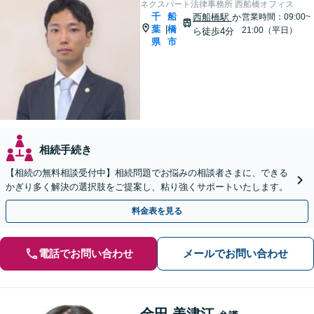
ネクスパート法律事務所 西船橋オフィス
千
船
西船橋駅
か
営業時間：09:00~
葉
橋
|
21:00（平日）
ら徒歩4分
県
市
相続手続き
【相続の無料相談受付中】相続問題でお悩みの相談者さまに、できる
かぎり多く解決の選択肢をご提案し、粘り強くサポートいたします。
料金表を見る
電話でお問い合わせ
メールでお問い合わせ
金田 美津江