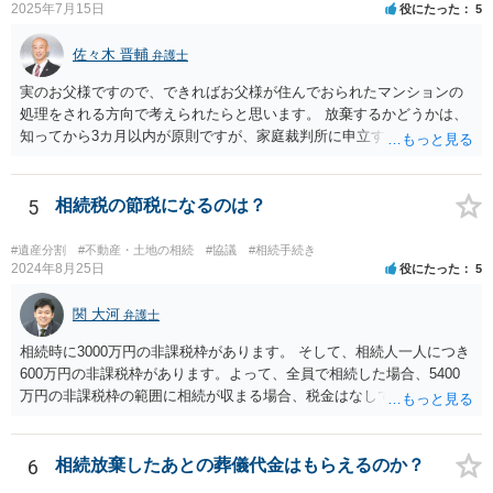
2025年7月15日
役にたった
5
佐々木 晋輔
弁護士
実のお父様ですので、できればお父様が住んでおられたマンションの
処理をされる方向で考えられたらと思います。 放棄するかどうかは、
知ってから3カ月以内が原則ですが、家庭裁判所に申立すれば3カ月の
期間を伸長することができます。 その間に、財産の状況を調査して、
放棄するかどうか決めることができます。 銀行やサラ金が数年も放置
することはありませんので、数年後に借金が発見される可能性はほぼ
5
相続税の節税になるのは？
ありません。 なお、私が扱った相続放棄を検討していた案件で、期間
伸長して調査したところ、サラ金に対する過払金など相当な財産が見
#遺産分割
#不動産・土地の相続
#協議
#相続手続き
つかったため相続したという事例がありました。
2024年8月25日
役にたった
5
関 大河
弁護士
相続時に3000万円の非課税枠があります。 そして、相続人一人につき
600万円の非課税枠があります。よって、全員で相続した場合、5400
万円の非課税枠の範囲に相続が収まる場合、税金はなしです。 一人が
相続放棄すると、600万円の枠が一つ減ります。よって、4800万円の
範囲となります。 一般的には、全員で相続する方が税金はお得です。
また、全員で相続しても、話し合いの結果、親がすべて相続と決める
6
相続放棄したあとの葬儀代金はもらえるのか？
こともできます。この場合でも相続の非課税枠は、全員で相続した540