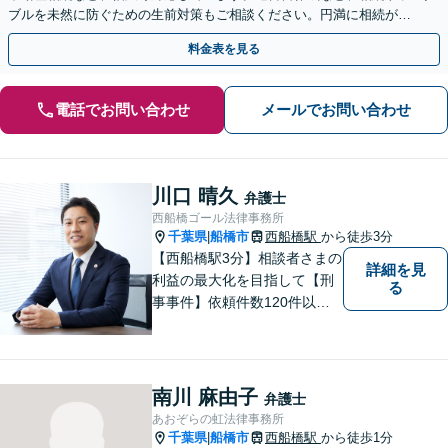
ブルを未然に防ぐための生前対策もご相談ください。円満に相続が終
えられるよう、全力でサポートいたします。
料金表を見る
電話でお問い合わせ
メールでお問い合わせ
川口 晴久
弁護士
西船橋ゴール法律事務所
千葉県
船橋市
西船橋駅
から徒歩3分
|
【西船橋駅3分】相談者さまの
詳細を見
利益の最大化を目指して【刑
る
事事件】依頼件数120件以
上。複数の無罪や不起訴を獲
得した経験を活かし、最善の
解決を【離婚問題】男性側の
豊富な対応実績。セカンドオ
南川 麻由子
弁護士
ピニオンも可能です【初回相
あおぞらの虹法律事務所
談無料】【夜間／土日祝日対
千葉県
船橋市
西船橋駅
から徒歩1分
|