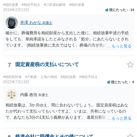
0万円分使えます。 父が亡くなり、母が全部相続すると、母から三人
#相続放棄
#相続手続き
#口座凍結解除
#相続放棄
で相続する際は、4800万円が非課税枠となります。 そうすると、母が
2019年2月13日
役にたった
14
亡くなってから相続すると、両親のどちらかが亡くなってから相続す
るより非課税の枠が減少します。 計画的に相続をするのがおすすめと
井澤 わかな
弁護士
いうことになります。これ以外にも気をつける点はあるかもしれませ
確かに、葬儀費用を相続財産から支出した後に、相続放棄申述の手続
んので、一度相談して想定するのがおすすめと思います。
をしても、単純承認をしたとみなされる「処分」にあたらないとされ
ています。 (相続放棄後に支出ではなく、葬儀の方が先に来るのが通常
だと思いますので、葬儀→葬儀費用を相続財産から支出→相続放棄申
述の手続ということだと思いますが) ただ、葬儀費用ならいくらでもよ
いということではなく、身分相応の、社会的儀式として当然認められ
7
固定資産税の支払いについて
る程度の金額に留まると考えた方がよいです。 もし、相続人の皆さん
に葬儀費用を支出する経済力がなく、質素な葬儀を行った費用であれ
#相続税対策
#不動産・土地の相続
#相続放棄
#相続手続き
ば相続財産から支出しても単純承認と認められない可能性が高いの
2022年7月13日
役にたった
4
で、相続放棄申述が受理される可能性も高いと思います。
内藤 政信
弁護士
相続放棄は、3か月ゆえ、間に合わないでしょう。 固定資産税はあな
たが代わって支払ってもいいですよ。 いまは、共有になっているの
で、あなたも3分の1支払う義務があります。 遺産分割協議をして、不
動産取得者を決めて、相続登記する必要があります。 登記名義人に支
払い義務があります。
鉄道会社に賠償金とその後について