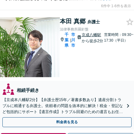
6件中 1-6件を表示
本田 真郷
弁護士
法律事務所羅針盤
千
市
京成八幡駅
営業時間：09:30~
葉
川
|
17:30（平日）
から徒歩2分
県
市
相続手続き
【京成本八幡駅2分】【弁護士歴15年／著書多数あり】遺産分割トラ
ブルに精通する弁護士。依頼者の問題を抜本的に解決！税金・登記な
ど包括的にサポート【遺言作成】トラブル回避のための遺言もお任せ
ください！遺言の実現を叶えます【事業継承の解決実績】
料金表を見る