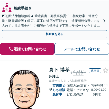
相続手続き
◤初回法律相談無料◢ 🔴遺言書・死後事務委任・相続放棄・遺産分
割・財産調査等🔸幅広い事案に対応が可能です。遺産相続分野に力を
入れている弁護士が、ご相談から解決まで丁寧にサポートいたしま
す。まずはじっくりとお話ししてください。
料金表を見る
電話でお問い合わせ
メールでお問い合わせ
真下 博孝
東京都
インタビュ
ーを見る
弁護士
弁護士法人ましも法律事務所
営業時間：0
市川市
か
面談方法(対面・
らも相談
電話・ビデオな
8:00~21:00
受付中
ど)は応相談
（平日）