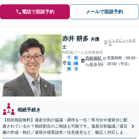
電話で面談予約
メールで面談予約
赤井 耕多
弁護
インタビューを見
る
士
西船橋ゴール法律事務所
千
船
西船橋駅
か
営業時間：09:00~
葉
橋
|
20:00（平日）
ら徒歩3分
県
市
相続手続き
【初回相談無料】遺産分割の協議・調停を一任！寄与分や遺留分に配
慮されているか？相続割合のご相談も可能です。遺産分割協議／遺言
書の作成・執行／遺留分侵害請求／任意後見など、幅広く対応します
【夜間・休日面談可】【西船橋駅3分】