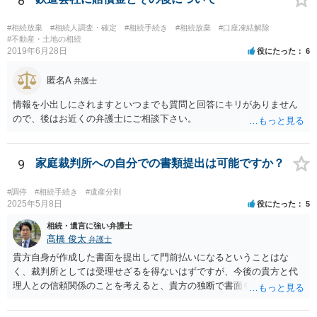
8
#相続放棄
#相続人調査・確定
#相続手続き
#相続放棄
#口座凍結解除
#不動産・土地の相続
2019年6月28日
役にたった
6
匿名A
弁護士
情報を小出しにされますといつまでも質問と回答にキリがありません
ので、後はお近くの弁護士にご相談下さい。
9
家庭裁判所への自分での書類提出は可能ですか？
#調停
#相続手続き
#遺産分割
2025年5月8日
役にたった
5
相続・遺言に強い弁護士
髙橋 俊太
弁護士
貴方自身が作成した書面を提出して門前払いになるということはな
く、裁判所としては受理せざるを得ないはずですが、今後の貴方と代
理人との信頼関係のことを考えると、貴方の独断で書面を提出したり
裁判所に電話したりするのはお勧めしにくいところです。 現在の弁護
士が主張書面の提出を渋っているようですが、弁護士として提出の実