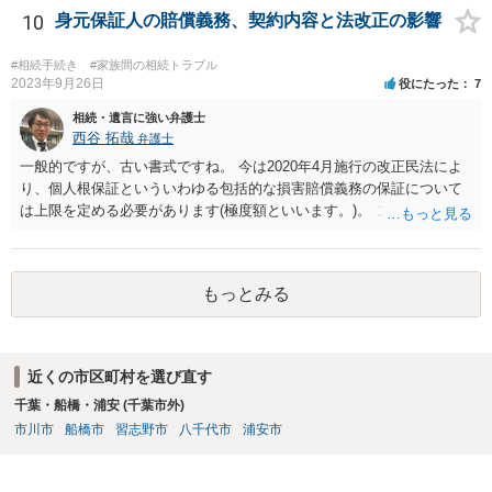
益がないと考えている可能性もあると思いますので、そのあたりも含
10
身元保証人の賠償義務、契約内容と法改正の影響
めて、弁護士見解を確認等するためによく打ち合わせた方がよいと思
います。単に面倒臭いということで書面提出をしないということであ
#相続手続き
#家族間の相続トラブル
れば、当該弁護士との委任関係を修了した上で、貴方のほうで書面提
2023年9月26日
役にたった
7
出することを検討なさった方がよいでしょう。
相続・遺言に強い弁護士
西谷 拓哉
弁護士
一般的ですが、古い書式ですね。 今は2020年4月施行の改正民法によ
り、個人根保証といういわゆる包括的な損害賠償義務の保証について
は上限を定める必要があります(極度額といいます。)。 この書式にサ
インしても、実際は連帯保証部分は民法465条の2②により無効とな
り、会社側は請求できない可能性が高そうです。
もっとみる
近くの市区町村を選び直す
千葉・船橋・浦安 (千葉市外)
市川市
船橋市
習志野市
八千代市
浦安市