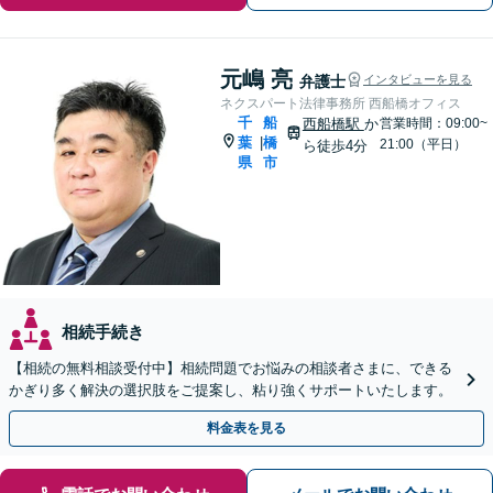
元嶋 亮
弁護士
インタビューを見る
ネクスパート法律事務所 西船橋オフィス
千
船
西船橋駅
か
営業時間：09:00~
葉
橋
|
21:00（平日）
ら徒歩4分
県
市
相続手続き
【相続の無料相談受付中】相続問題でお悩みの相談者さまに、できる
かぎり多く解決の選択肢をご提案し、粘り強くサポートいたします。
料金表を見る