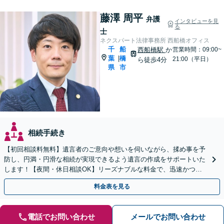
藤澤 周平
弁護
インタビューを見
る
士
ネクスパート法律事務所 西船橋オフィス
千
船
西船橋駅
か
営業時間：09:00~
葉
橋
|
21:00（平日）
ら徒歩4分
県
市
相続手続き
【初回相談料無料】遺言者のご意向や想いを伺いながら、揉め事を予
防し、円満・円滑な相続が実現できるよう遺言の作成をサポートいた
します！【夜間・休日相談OK】リーズナブルな料金で、迅速かつス
ピーディーにまごころを持って対応させて頂きます。
料金表を見る
電話でお問い合わせ
メールでお問い合わせ