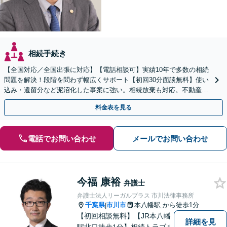
相続手続き
【全国対応／全国出張に対応】【電話相談可】実績10年で多数の相続
問題を解決！段階を問わず幅広くサポート【初回30分面談無料】使い
込み・遺留分など泥沼化した事案に強い。相続放棄も対応。不動産相
続は次世代を見据えたご提案。生前対策もお任せを
料金表を見る
電話でお問い合わせ
メールでお問い合わせ
今福 康裕
弁護士
弁護士法人リーガルプラス 市川法律事務所
千葉県
市川市
本八幡駅
から徒歩1分
|
【初回相談無料】【JR本八幡
詳細を見