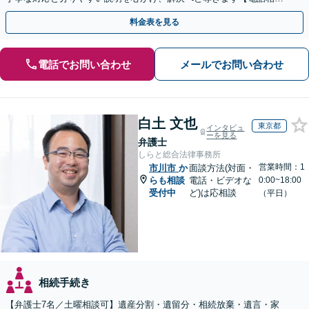
可】
料金表を見る
電話でお問い合わせ
メールでお問い合わせ
白土 文也
東京都
インタビュ
ーを見る
弁護士
しらと総合法律事務所
営業時間：1
市川市
か
面談方法(対面・
らも相談
電話・ビデオな
0:00~18:00
受付中
ど)は応相談
（平日）
相続手続き
【弁護士7名／土曜相談可】遺産分割・遺留分・相続放棄・遺言・家