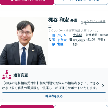
梶谷 和宏
弁護
インタビューを見
る
士
ネクスパート法律事務所 大宮オフィス
大宮駅
営業時間：09:00
埼
さいた
~21:00（平日）
玉
ま市大
から徒歩
|
県
宮区
3分
遺言変更
【相続の無料相談受付中】相続問題でお悩みの相談者さまに、できる
かぎり多く解決の選択肢をご提案し、粘り強くサポートいたします。
料金表を見る