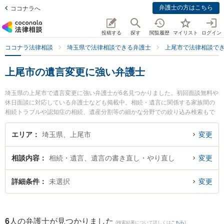
弁護士の方はこちら
ココナラへ
投稿する
探す
閲覧履歴
マイリスト
ログイン
ココナラ法律相談
埼玉県で法律相談できる弁護士
上尾市で法律相談で
上尾市の遺言変更に強い弁護士
埼玉県の上尾市で遺言変更に強い弁護士が6名見つかりました。初回面談無料や
休日面談に対応している弁護士なども掲載中。相続・遺言に関係する家族間の
相続トラブルや認知症の相続、遺産分割等の細かな分野での絞り込み検索もで
き便利です。特に武井・鳥居法律事務所の武井 俊介弁護士や池長・田部法律事
務所の池長 宏真弁護士、上尾あおぞら法律事務所の川村 正衡弁護士のプロフィ
エリア
埼玉県、上尾市
変更
ール情報や弁護士費用、強みなどが注目されています。『上尾市で土日や夜間
に発生した遺言変更のトラブルを今すぐに弁護士に相談したい』『遺言変更の
相談内容
相続・遺言、遺言の書き直し・やり直し
変更
トラブル解決の実績豊富な近くの弁護士を検索したい』『初回相談無料で遺言
変更を法律相談できる上尾市内の弁護士に相談予約したい』などでお困りの相
談者さんにおすすめです。
詳細条件
未選択
変更
6
人の弁護士が見つかりました
(検索結果について詳しくは
こちら
)