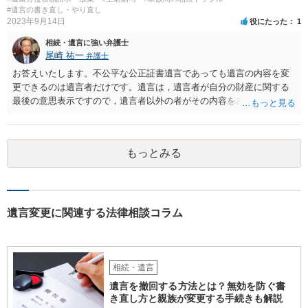
と拒否することはできます。理由を説明する必要はありません。
#遺言の書き直し・やり直し
2023年9月14日
役にたった
1
相続・遺言に強い弁護士
尾崎 祐一
弁護士
お答えいたします。不公平な公正証書遺言であっても遺言の内容を変
更できるのは遺言者だけです。遺言は，遺言者が自分の財産に関する
最後の意思表示ですので，遺言者以外の者がその内容を左右させるこ
とはできません。たとえ間違っていても誰かがその内容を変更するこ
とはできないのです。
もっとみる
遺言変更に関連する法律相談コラム
相続・遺言
遺言を撤回する方法とは？無効を防ぐ書
き直し方と親族が変更する手続きも解説