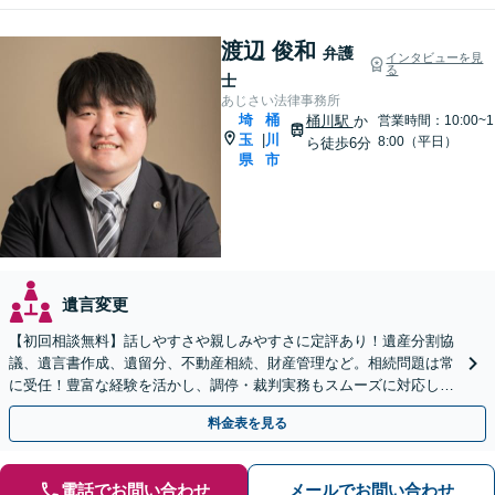
渡辺 俊和
弁護
インタビューを見
る
士
あじさい法律事務所
埼
桶
桶川駅
か
営業時間：10:00~1
玉
川
|
8:00（平日）
ら徒歩6分
県
市
遺言変更
【初回相談無料】話しやすさや親しみやすさに定評あり！遺産分割協
議、遺言書作成、遺留分、不動産相続、財産管理など。相続問題は常
に受任！豊富な経験を活かし、調停・裁判実務もスムーズに対応しま
す【桶川駅6分】【オンライン相談OK】
料金表を見る
電話でお問い合わせ
メールでお問い合わせ