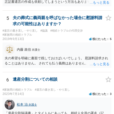
正証書遺言の作成も依頼してしまうという方法もあります） 事前に了
解を取るだけであれば、契約は不要ですし、契約料を払う必要もあり
ません。 遺言執行者に就任し、遺言執行が完了したときの報酬だけ、
弁護士費用としてかかります。 ・亡くなった際に、法務局に預けた自
5
夫の葬式に義両親を呼ばなかった場合に慰謝料請
筆証書遺言の存在を親族がなかったものにされる可能性 ⇒自筆の遺言
求の可能性はありますか？
書を法務局に保管した場合、死亡後、法務局に遺言書の有無を照会す
#遺言の書き直し・やり直し
#協議
#相続トラブルの代理交渉
ることになりますので、「法務局に預けた自筆証書遺言の存在を親族
#家族間の相続トラブル
がなかったもの」にすることはできません。 存在をなかったものにす
2019年9月13日
役にたった
5
るというよりも、遺言の効力を争う（遺言は無効だ）と主張する場合
がありえますが、その予防方法は、遺言者と面談してみないと判断が
内藤 政信
弁護士
難しいです。
夫の希望を明確に書面で残しておけばいいでしょう。 慰謝料請求され
ることはありません。 されても払う義務はありません。
6
遺産分割についての相談
#家族間の相続トラブル
#遺言の書き直し・やり直し
2023年7月14日
役にたった
3
松本 治
弁護士
「遺産分割協議書」とタイトルにあっても、相続人全員の署名（記