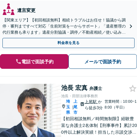
遺言変更
【関東エリア】【初回相談無料】相続トラブルはお任せ！協議から調
停・審判まですべて対応「生前対策を一からサポート」「遺産整理の
代行業務も承ります」遺産分割協議・調停／不動産相続／使い込み／
遺留分侵害額請求／相続放棄【完全個室】
料金表を見る
電話で面談予約
メールで面談予約
池長 宏真
弁護士
池長・田部法律事務所
埼
上
上尾駅
か
営業時間：10:00~1
玉
尾
|
8:00（平日）
ら徒歩3分
県
市
【初回相談無料／時間無制限】経験豊
富な弁護士2名体制【刑事事件】累計20
0件以上解決実績！担当した示談交渉の