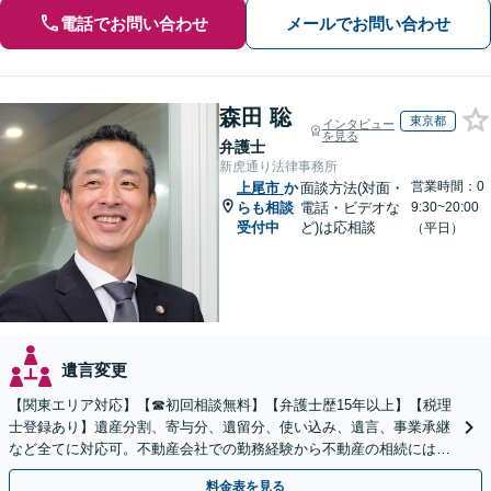
電話でお問い合わせ
メールでお問い合わせ
森田 聡
東京都
インタビュー
を見る
弁護士
新虎通り法律事務所
営業時間：0
上尾市
か
面談方法(対面・
らも相談
電話・ビデオな
9:30~20:00
受付中
ど)は応相談
（平日）
遺言変更
【関東エリア対応】【☎︎初回相談無料】【弁護士歴15年以上】【税理
士登録あり】遺産分割、寄与分、遺留分、使い込み、遺言、事業承継
など全てに対応可。不動産会社での勤務経験から不動産の相続には特
に的確に対応【出張サービス】【夜間・休日面談】
料金表を見る