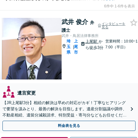
6件中 1-6件を表示
武井 俊介
弁
インタビューを
見る
護士
武井・鳥居法律事務所
埼
上
上尾駅
か
営業時間：10:00~1
玉
尾
|
7:00（平日）
ら徒歩3分
県
市
遺言変更
【JR上尾駅3分】相続の解決は早めの対応がカギ！丁寧なヒアリング
で要望を汲みとり、最善の解決を目指します。遺産分割協議や調停、
不動産相続、遺留分減殺請求、特別受益・寄与分などもお任せくださ
い。遺言書作成もサポート【初回面談30分無料】
料金表を見る