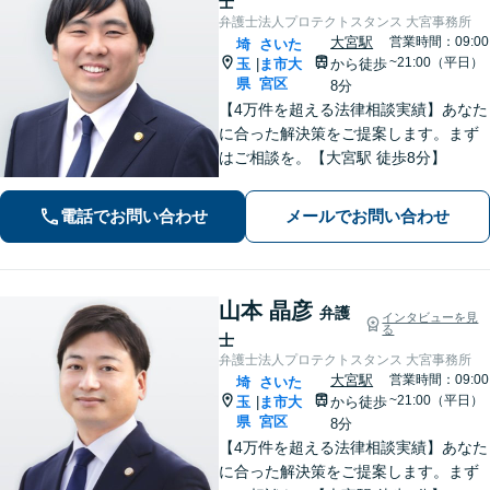
士
弁護士法人プロテクトスタンス 大宮事務所
大宮駅
営業時間：09:00
埼
さいた
~21:00（平日）
玉
ま市大
から徒歩
|
県
宮区
8分
【4万件を超える法律相談実績】あなた
に合った解決策をご提案します。まず
はご相談を。【大宮駅 徒歩8分】
電話でお問い合わせ
メールでお問い合わせ
山本 晶彦
弁護
インタビューを見
る
士
弁護士法人プロテクトスタンス 大宮事務所
大宮駅
営業時間：09:00
埼
さいた
~21:00（平日）
玉
ま市大
から徒歩
|
県
宮区
8分
【4万件を超える法律相談実績】あなた
に合った解決策をご提案します。まず