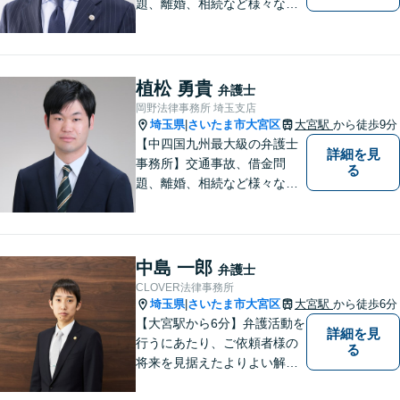
題、離婚、相続など様々な問
題について、「何度でも無
料」の相談を行っています！
まずはお気軽にご相談くださ
い！
植松 勇貴
弁護士
岡野法律事務所 埼玉支店
埼玉県
さいたま市大宮区
大宮駅
から徒歩9分
|
【中四国九州最大級の弁護士
詳細を見
事務所】交通事故、借金問
る
題、離婚、相続など様々な問
題について、「何度でも無
料」の相談を行っています！
まずはお気軽にご相談くださ
い！
中島 一郎
弁護士
CLOVER法律事務所
埼玉県
さいたま市大宮区
大宮駅
から徒歩6分
|
【大宮駅から6分】弁護活動を
詳細を見
行うにあたり、ご依頼者様の
る
将来を見据えたよりよい解決
を意識しております。【企業