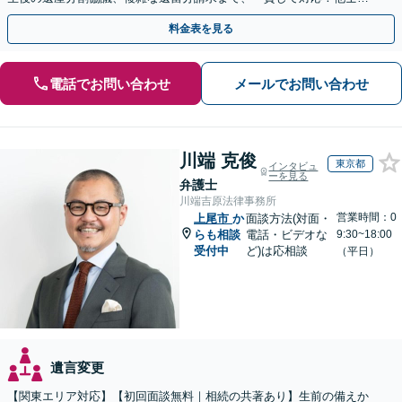
との連携力を活かした最適解の追求【WEB面談対応】
料金表を見る
電話でお問い合わせ
メールでお問い合わせ
川端 克俊
東京都
インタビュ
ーを見る
弁護士
川端吉原法律事務所
営業時間：0
上尾市
か
面談方法(対面・
らも相談
電話・ビデオな
9:30~18:00
受付中
ど)は応相談
（平日）
遺言変更
【関東エリア対応】【初回面談無料｜相続の共著あり】生前の備えか