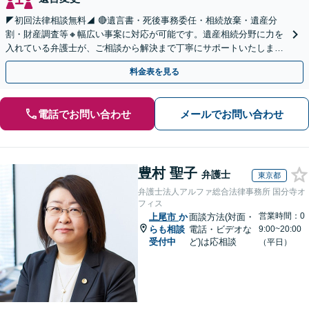
◤初回法律相談無料◢ 🔴遺言書・死後事務委任・相続放棄・遺産分
割・財産調査等🔸幅広い事案に対応が可能です。遺産相続分野に力を
入れている弁護士が、ご相談から解決まで丁寧にサポートいたしま
す。まずはじっくりとお話ししてください。
料金表を見る
電話でお問い合わせ
メールでお問い合わせ
豊村 聖子
弁護士
東京都
弁護士法人アルファ総合法律事務所 国分寺オ
フィス
営業時間：0
上尾市
か
面談方法(対面・
らも相談
電話・ビデオな
9:00~20:00
受付中
ど)は応相談
（平日）