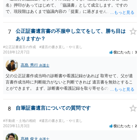
名）押印があってはじめて、「協議書」として成立します。ですの
で、現段階はあくまで協議内容の「提案」に過ぎません。 納得がいか
なければ、署名（記名）押印を拒むことです。１人でも拒むと協議不
成立となります。その場合、成立させたい相続人が、家庭裁判所に遺
産分割調停を申し立てなければなりません。 なお、弁護士の送付状
7
公正証書遺言書の不服申し立てをして、勝ち目は
は、通常、相続人全員分の（本件であれば４通の）「遺産分割協議
ありますか？
書」を作成するところ、１通だけの作成にとどめる理由が書かれてい
#公正証書遺言の作成
#遺言の書き直し・やり直し
るものです。
2018年12月7日
役にたった
3
高島 秀行
弁護士
父の公正証書作成当時の診断書や看護記録があれば 取寄せて、父が遺
言書作成当時に判断能力がないと判断できれば 遺言書を無効とするこ
とができます。 まず、診断書や看護記録を取り寄せるのが重要となり
ます。 ご自分で取り寄せるか、弁護士に取り寄せてもらうかしたらよ
いと思います。
8
自筆証書遺言についての質問です
#不動産・土地の相続
#遺言の書き直し・やり直し
2023年11月3日
役にたった
2
髙橋 俊太
弁護士