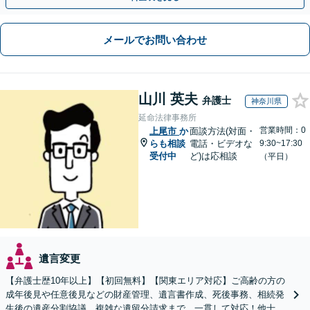
メールでお問い合わせ
山川 英夫
弁護士
神奈川県
延命法律事務所
営業時間：0
上尾市
か
面談方法(対面・
らも相談
電話・ビデオな
9:30~17:30
受付中
ど)は応相談
（平日）
遺言変更
【弁護士歴10年以上】【初回無料】【関東エリア対応】ご高齢の方の
成年後見や任意後見などの財産管理、遺言書作成、死後事務、相続発
生後の遺産分割協議、複雑な遺留分請求まで、一貫して対応！他士業