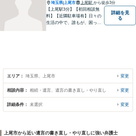
埼玉県
上尾市
上尾駅
から徒歩3分
|
【上尾駅3分】【初回相談無
詳細を見
料】【近隣駐車場有】日々の
る
生活の中で、誰もが、困っ
て、悩んで、どうしたらいい
かわからなくて、途方に暮れ
て、何がなんだかわからなく
なってしまうことがあると思
います。そんな時は、お気軽
に私にご相談ください。
エリア
埼玉県、上尾市
変更
相談内容
相続・遺言、遺言の書き直し・やり直し
変更
詳細条件
未選択
変更
上尾市から近い遺言の書き直し・やり直しに強い弁護士