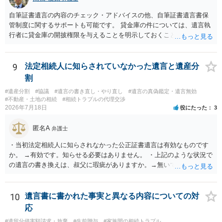
自筆証書遺言の内容のチェック・アドバイスの他、自筆証書遺言書保
管制度に関するサポートも可能です。 貸金庫の件については、遺言執
行者に貸金庫の開披権限を与えることを明示しておくことでクリアで
きます。
9
法定相続人に知らされていなかった遺言と遺産分
割
#遺産分割
#協議
#遺言の書き直し・やり直し
#遺言の真偽鑑定・遺言無効
#不動産・土地の相続
#相続トラブルの代理交渉
2026年7月18日
役にたった
3
匿名A
弁護士
・当初法定相続人に知らされなかった公正証書遺言は有効なものです
か。 →有効です。知らせる必要はありません。 ・上記のような状況で
の遺言の書き換えは、叔父に瑕疵がありますか。→無いです。 ・分割
する場合の比率は、現状で、客観的に見てどの程度が妥当と考えられ
ますか。 →本人が自由に決められますので、どこが妥当とは言えない
です。客観的な基準もありません。 ・できれば穏やかに、分割を拒否
10
遺言書に書かれた事実と異なる内容についての対
することはできますか。 →分割を拒否するということは、遺産はいら
応
ないということでしょうか。遺言で、受取を指定されててもいらない
#遺留分侵害額請求・放棄
#生前贈与
#家族間の相続トラブル