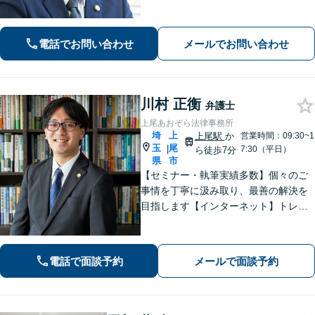
ほとんどで不起訴獲得。性犯罪や暴
行・傷害に精通【離婚問題】不貞慰謝
料請求や財産分与、親権、養育費な
電話でお問い合わせ
メールでお問い合わせ
ど、累計200件以上の解決実績【上尾駅
3分】
川村 正衡
弁護士
上尾あおぞら法律事務所
埼
上
上尾駅
か
営業時間：09:30~1
玉
尾
|
7:30（平日）
ら徒歩7分
県
市
【セミナー・執筆実績多数】個々のご
事情を丁寧に汲み取り、最善の解決を
目指します【インターネット】トレン
ト問題・悪質な書き込み・風評被害な
ど、迅速な対応を心掛けます【離婚問
題】検討段階、協議から訴訟まで。あ
電話で面談予約
メールで面談予約
らゆるフェーズに対応【上尾駅7分】