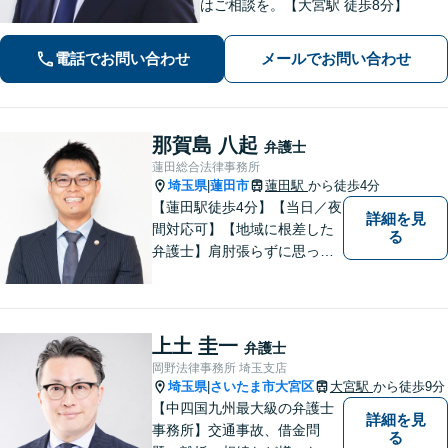
はご相談を。【大宮駅 徒歩8分】
電話でお問い合わせ
メールでお問い合わせ
那賀島 八起
弁護士
蓮田総合法律事務所
埼玉県
蓮田市
蓮田駅
から徒歩4分
|
【蓮田駅徒歩4分】【当日／夜
詳細を見
間対応可】【地域に根差した
る
弁護士】肩肘張らずに思って
いることや感じていることを
お話しいただき、解決案を一
緒に考えていきましょう。
上土 圭一
弁護士
岡野法律事務所 埼玉支店
埼玉県
さいたま市大宮区
大宮駅
から徒歩9分
|
【中四国九州最大級の弁護士
詳細を見
事務所】交通事故、借金問
る