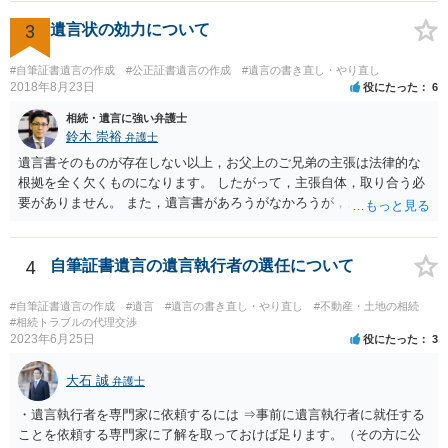
してもらって 診断書を取得して、公証役場へ行って公正証書遺言を
作成するのがよいと思います。 将来争われることが見込まれること
3
遺言状の効力について
から、弁護士に依頼して手続きを進めた方がよいと思います。
#自筆証書遺言の作成
#公正証書遺言の作成
#遺言の書き直し・やり直し
2018年8月23日
役にたった
6
相続・遺言に強い弁護士
鈴木 崇裕
弁護士
遺言書そのものが存在しない以上，お父上のご兄弟の主張は法律的な
根拠を全く欠くものになります。 したがって，主張自体，取り合う必
要がありません。 また，遺言書があろうがなかろうが，お父上のご兄
弟と面会しなければならない義務はもともとありません。 峰岸先生の
ご回答にもありますが， 代理人弁護士をたてて，その弁護士から相手
方に対して， ・相続に関する主張は法的根拠がなく，一切応じないこ
4
自筆証書遺言の遺言執行者の選任について
と ・今後一切の連絡をしてこないでほしいこと ・連絡を継続してくる
ようであれば警察への通報や法的措置も辞さないこと などを記載した
#自筆証書遺言の作成
#遺言
#遺言の書き直し・やり直し
#不動産・土地の相続
書面を発送してもらうことがよろしいように思います。
#相続トラブルの代理交渉
2023年6月25日
役にたった
3
大石 誠
弁護士
・遺言執行者を専門家に依頼するには ⇒事前に遺言執行者に就任する
ことを依頼する専門家に了解を取っておけば足ります。（その方に公