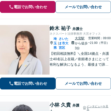
電話でお問い合わせ
メールでお問い合わせ
鈴木 祐子
弁護士
ネクスパート法律事務所 大宮オフィス
大宮駅
営業時間：09:00
埼
さいた
~21:00（平日）
玉
ま市大
から徒歩
|
県
宮区
3分
【初回相談無料】＼全国14拠点・弁護
士40名以上在籍／依頼者さまにとって
有利な解決になるよう、最後まで諦め
ずに闘います！借金問題/離婚・男女問
題/相続/交通事故/刑事事件など、ご相
談ください【夜間・休日対応】
電話でお問い合わせ
メールでお問い合わせ
小林 久貴
弁護
インタビューを見
る