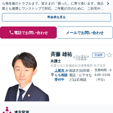
ら発生後のトラブルまで、皆さまの「困った」に寄り添います。他士
業とも連携しワンストップで対応。ご年配の方のために、ご自宅やご
近所への出張相談も実施【秘密厳守｜休日・夜間相談可】
料金表を見る
電話でお問い合わせ
メールでお問い合わせ
斉藤 雄祐
茨城県
インタビュ
ーを見る
弁護士
弁護士法人長瀬総合法律事務所 水戸支所
営業時間：0
上尾市
か
面談方法(対面・
らも相談
電話・ビデオな
6:00~23:00
受付中
ど)は応相談
（平日）
遺言変更