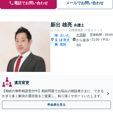
電話でお問い合わせ
メールでお問い合わせ
新出 雄亮
弁護士
ネクスパート法律事務所 大宮オフィス
大宮駅
営業時間：09:00
埼
さいた
~21:00（平日）
玉
ま市大
から徒歩
|
県
宮区
3分
遺言変更
【相続の無料相談受付中】相続問題でお悩みの相談者さまに、できる
かぎり多く解決の選択肢をご提案し、粘り強くサポートいたします。
料金表を見る