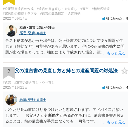
#公正証書遺言の作成
#遺言の書き直し・やり直し
#遺言
#相続税対策
#家族間の相続トラブル
#遺言の真偽鑑定・遺言無効
2022年6月17日
役にたった
5
相続・遺言に強い弁護士
尾畠 弘典
弁護士
テスト結果が悪かった場合は、公正証書の効力について後々問題が生
じる（無効など）可能性があると思います。 他に公正証書の効力に問
題が出る場合としては、強迫により作成された場合、錯誤（勘違い）
の場合などがあります。 遺言の対象となる財産の多寡などにもよりま
すが、弁護士に作成を依頼する場合は、１０～数十万円程度になるケ
ースが多いと思います。 報酬体系は、弁護士ごとに異なりますので一
2
父の遺言書の見直し方と姉との遺産問題の対処法
律の基準はありません。
#遺言
#遺言の書き直し・やり直し
2025年1月21日
役にたった
4
高島 秀行
弁護士
ボケたり死ぬ前にけりをつけたいと懇願されます、アドバイスお願い
します。 お父さんが判断能力があるのであれば、遺言書を書き替え
ることは、前の遺言書が手元になくても 可能です。 将来遺言の効
力が争われますから、医師にお父さんが判断能力があるかどうか検査