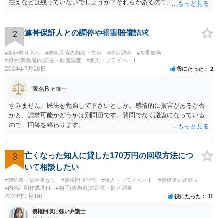
控えなどは残っていないでしょうか？それらがあるのであればメール
と共に証拠として用いることが可能です。メールについては内容次第
です。 彼の住所については住民票上の住所であれば調査することは可
能です。 弁護士に依頼した際の費用にいては現在弁護士費用が自由化
2
連帯保証人との調停や損害賠償請求
されており法律事務所によって異なりますので、あくまで目安となり
ますが、交渉を依頼すると①着手金が請求額×8％or10万円の高い方、
#銀行借り入れ
#借金返済の相談・交渉
#特定調停
#多重債務
②成功報酬が16％、③実費というところでしょうか。法律事務所によ
#相手(債務者)の所在・財産調査
#個人・プライベート
2024年7月26日
役にたった
2
っては別途日当を請求するところもあると思います。 勝訴の見込みや
回収の見込み、私にご依頼いただいた場合の費用については、詳細を
匿名B
お伺いできればお伝えさせていただきますので、宜しければ、個別に
弁護士
ご連絡頂けますと幸いです。 宜しくお願い致します。
すみません。民法を勉強して下さいとしか。感情的に損害があるか否
かと、請求可能かどうかは別問題です。質問でなく議論になっている
ので、回答を終わります。
3
亡くなった知人に貸した170万円の回収方法につ
いて相談したい
#契約書・借用書なし
#債権回収代行
#個人・プライベート
#債務者の相続人
#内容証明作成送付
#相手(債務者)の所在・財産調査
2024年7月19日
役にたった
11
債権回収に強い弁護士