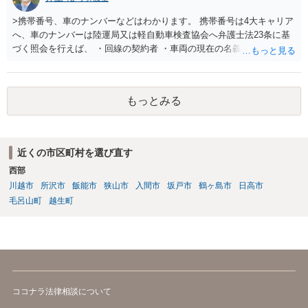
るのがよいと思われます。
>携帯番号、車のナンバーなどはわかります。 携帯番号は4大キャリア
へ、車のナンバーは陸運局又は軽自動車検査協会へ弁護士法23条に基
づく照会を行えば、 ・回線の契約者 ・車両の現在の名義人 は、分か
ります。 その交際相手が回線の実の契約者であったり、車両の実の名
義人であれば住所の特定につながりますが、 ・元彼・元カノ名義の回
線を使用している ・友人の車を借りたり名義残りのまま使用している
もっとみる
場合が稀にあり、この場合は照会しても住所の特定ができない場合も
しばしば存在します。 なお、貸金返還請求事件の受任を前提とせず弁
護士法23条照会のみを受任する弁護士は基本的にいないと思われま
す。
近くの市区町村を選び直す
西部
川越市
所沢市
飯能市
狭山市
入間市
坂戸市
鶴ヶ島市
日高市
毛呂山町
越生町
ココナラ法律相談について