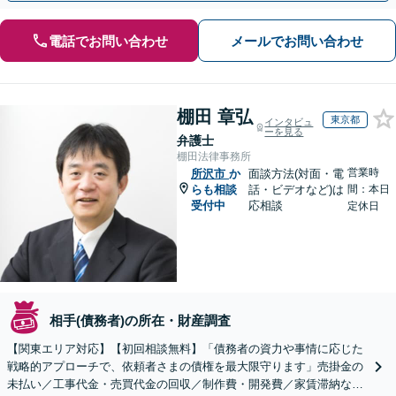
電話でお問い合わせ
メールでお問い合わせ
棚田 章弘
東京都
インタビュ
ーを見る
弁護士
棚田法律事務所
営業時
所沢市
か
面談方法(対面・電
らも相談
話・ビデオなど)は
間：本日
受付中
応相談
定休日
相手(債務者)の所在・財産調査
【関東エリア対応】【初回相談無料】「債務者の資力や事情に応じた
戦略的アプローチで、依頼者さまの債権を最大限守ります」売掛金の
未払い／工事代金・売買代金の回収／制作費・開発費／家賃滞納な