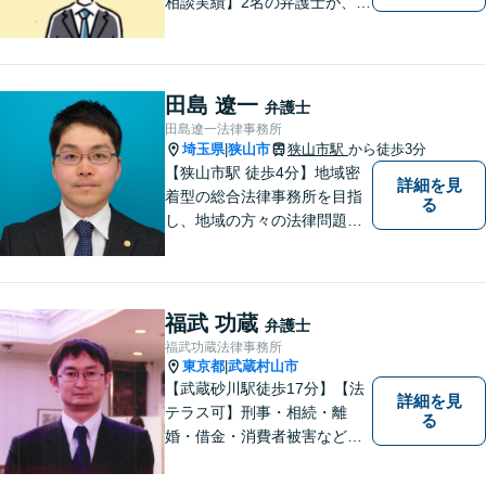
相談実績】2名の弁護士が、さ
まざまな問題を解決します！
【離婚】不倫の慰謝料請求、
財産分与、養育費など、ご相
談ください【相続】税理士や
田島 遼一
弁護士
司法書士などと連携し、複雑
田島遼一法律事務所
な案件も対応。【狭山市駅4
埼玉県
狭山市
狭山市駅
から徒歩3分
|
分】
【狭山市駅 徒歩4分】地域密
詳細を見
着型の総合法律事務所を目指
る
し、地域の方々の法律問題を
迅速かつ良い解決に導けるよ
う最善を尽くします。 法律問
題でお悩みのことがあればお
気軽にご相談ください。
福武 功蔵
弁護士
福武功蔵法律事務所
東京都
武蔵村山市
|
【武蔵砂川駅徒歩17分】【法
詳細を見
テラス可】刑事・相続・離
る
婚・借金・消費者被害など、
幅広いお困りごとに対応いた
します。いつでも依頼者様の