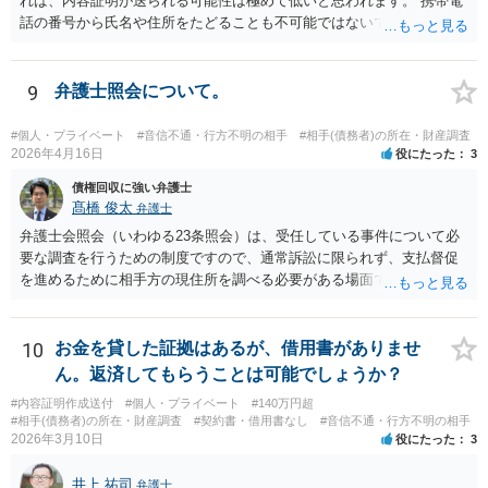
れば、内容証明が送られる可能性は極めて低いと思われます。 携帯電
話の番号から氏名や住所をたどることも不可能ではないですが、発生
している「損害」がほとんどないに等しいと考えられます。 ですから
弁護士に依頼してそこまでしても結局のところ弁護士費用の方がかさ
み、費用倒れとなってしまいます。 おそらくはキャンセルされた腹い
9
弁護士照会について。
せとして一種の捨て台詞的に「弁護士」や「内容証明」という言葉を
使っているのでしょう。 可能性という言葉を使う以上、ゼロとは言え
#個人・プライベート
#音信不通・行方不明の相手
#相手(債務者)の所在・財産調査
ませんが、気に病む必要はないと思われます。
2026年4月16日
役にたった
3
債権回収に強い弁護士
髙橋 俊太
弁護士
弁護士会照会（いわゆる23条照会）は、受任している事件について必
要な調査を行うための制度ですので、通常訴訟に限られず、支払督促
を進めるために相手方の現住所を調べる必要がある場面でも利用が検
討されます。 もっとも、いくつか注意点があります。まず、23条照会
は「住所調査だけ単体」で依頼するものではなく、支払督促申立てな
どの事件そのものを弁護士に依頼した上で、その事件処理の一環とし
10
お金を貸した証拠はあるが、借用書がありませ
て行う必要があります。また、23条照会をかければ必ず住所が判明す
ん。返済してもらうことは可能でしょうか？
るとは限りません。どの情報を手掛かりに、どこに照会するか、照会
#内容証明作成送付
#個人・プライベート
#140万円超
先が回答に応じるかによって結果は変わります。したがって、支払督
#相手(債務者)の所在・財産調査
#契約書・借用書なし
#音信不通・行方不明の相手
促の段階でも利用は可能だが、成功するかは事案次第ということにな
2026年3月10日
役にたった
3
ります。 まずは、相手について現在わかっている情報を整理して、弁
護士に「支払督促申立てを前提に住所調査もお願いしたい」と相談す
井上 祐司
弁護士