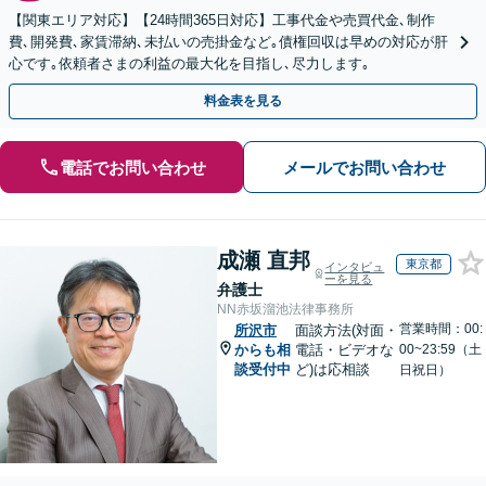
【関東エリア対応】【24時間365日対応】工事代金や売買代金､制作
費､開発費､家賃滞納､未払いの売掛金など｡債権回収は早めの対応が肝
心です｡依頼者さまの利益の最大化を目指し､尽力します｡
料金表を見る
電話でお問い合わせ
メールでお問い合わせ
成瀬 直邦
東京都
インタビュ
ーを見る
弁護士
NN赤坂溜池法律事務所
営業時間：00:
所沢市
面談方法(対面・
からも相
電話・ビデオな
00~23:59（土
談受付中
ど)は応相談
日祝日）