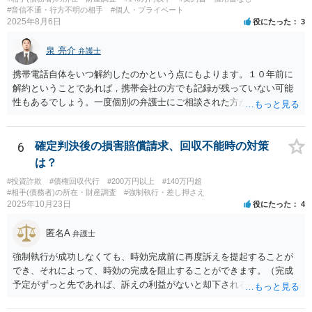
というものです。
#音信不通・行方不明の相手
#個人・プライベート
2025年8月6日
役にたった
3
泉 亮介
弁護士
携帯電話自体をいつ解約したのかという点にもよります。１０年前に
解約ということであれば，携帯会社の方でも記録が残っていない可能
性もあるでしょう。一度個別の弁護士にご相談された方が良いかと思
われます。
6
確定判決後の損害賠償請求、回収不能時の対策
は？
#投資詐欺
#債権回収代行
#200万円以上
#140万円超
#相手(債務者)の所在・財産調査
#強制執行・差し押さえ
2025年10月23日
役にたった
4
匿名A
弁護士
強制執行が成功しなくても、時効完成前に再度訴えを提起することが
でき、それによって、時効の完成を阻止することができます。（完成
予定がずっと先であれば、訴えの利益がないと却下されるので、その
点は注意してください。）再訴で勝訴できれば、その確定から１０年