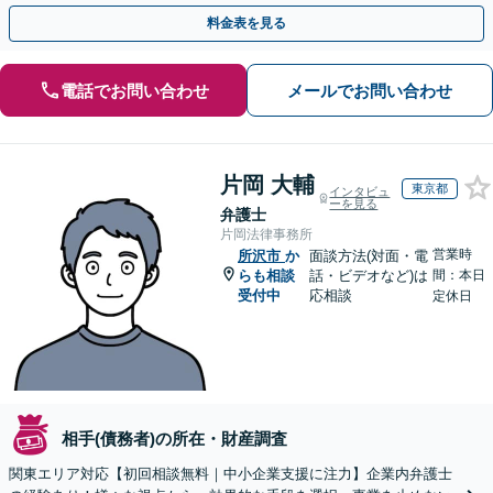
ど、事業活動で発生するあらゆる債権回収に実績あり
料金表を見る
電話でお問い合わせ
メールでお問い合わせ
片岡 大輔
東京都
インタビュ
ーを見る
弁護士
片岡法律事務所
営業時
所沢市
か
面談方法(対面・電
らも相談
話・ビデオなど)は
間：本日
受付中
応相談
定休日
相手(債務者)の所在・財産調査
関東エリア対応【初回相談無料｜中小企業支援に注力】企業内弁護士