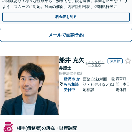
の経験あり！様々な視点から、効果的な手段を選択。事業を止めない
よう、スムーズに対応。対面の催促、内容証明郵便、強制執行等に精
通。お困りの方はすぐにご相談を【オンライン面談◎】
料金表を見る
メールで面談予約
船井 克矢
東京都
インタビュ
ーを見る
弁護士
船井法律事務所
営業時
所沢市
か
面談方法(対面・電
らも相談
話・ビデオなど)は
間：本日
受付中
応相談
定休日
相手(債務者)の所在・財産調査