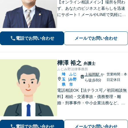
【オンライン相談メイン】場所を問わ
ず、あなたのビジネスと暮らしを迅速
にサポート！メールやLINEで気軽につ
ながる身近さと、倒産・労働紛争で磨
いた確かな解決力で、進むべき道を丁
寧に示します。【メール・LINE 受付
電話でお問い合わせ
メールでお問い合わせ
中】
樺澤 裕之
弁護士
ふじみ野法律事務所
埼
ふじ
上福岡駅
か
営業時間：本
玉
み野
|
日定休日
ら徒歩8分
県
市
電話相談OK【法テラス可／初回相談無
料】相続・交通事故・債務整理・離
婚・刑事事件・中小企業法務など、お
困りごとは気兼ねなくご相談くださ
い！一人ひとり真摯に向き合い、解決
へと導きます【休日夜間対応】【上福
電話でお問い合わせ
メールでお問い合わせ
岡駅8分】【駐車場あり】