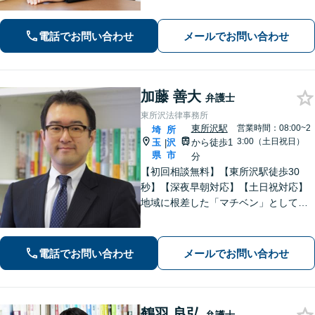
とに寄り添い、可能な解決策を探すお
手伝いをいたします。どうぞお気軽に
電話でお問い合わせ
メールでお問い合わせ
ご相談ください。
加藤 善大
弁護士
東所沢法律事務所
東所沢駅
営業時間：08:00~2
埼
所
3:00（土日祝日）
玉
沢
から徒歩1
|
県
市
分
【初回相談無料】【東所沢駅徒歩30
秒】【深夜早朝対応】【土日祝対応】
地域に根差した「マチベン」として、
みなさまの法律トラブルに真剣に向き
合います。ご都合に合わせて出張相談
も承ります。リーズナブルな料金体系
電話でお問い合わせ
メールでお問い合わせ
をご提供しています。
鶴羽 良弘