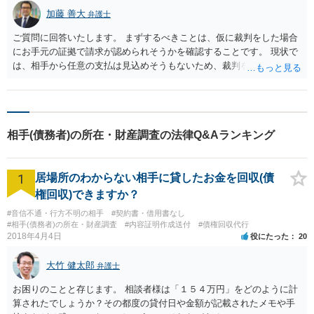
加藤 善大
弁護士
ご質問に回答いたします。 まずするべきことは、仮に裁判をした場合
にお手元の証拠で請求が認められそうかを確認することです。 現状で
は、相手から任意の支払は見込めそうもないため、裁判を想定する必
要があります。 裁判の場合は、相手が借り入れを否定する等争った場
合は証拠が必要になります。 借用書や振込履歴がないとのことですの
で、 例えば、相手とのＬＩＮＥのやりとりで、 相手からの「１００万
円貸してくれてありがとう」とか「１００万円の返済はもう少し待っ
相手(債務者)の所在・財産調査の法律Q&Aランキング
て欲しい」等の記載があれば証拠になり得るでしょう。 ご質問に対す
る回答は以上ですが、可能であれば、ご依頼になるかは別にして、お
近くの弁護士に直接相談されて、今後の対応についてアドバイスを求
1
居場所のわからない相手に貸したお金を回収(債
めることをおすすめいたします。 ご参考にしていただけますと幸いで
す。
権回収)できますか？
#音信不通・行方不明の相手
#契約書・借用書なし
#相手(債務者)の所在・財産調査
#内容証明作成送付
#債権回収代行
2018年4月4日
役にたった
20
大竹 健太郎
弁護士
お困りのことと存じます。 相談者様は「１５４万円」をどのように計
算されたでしょうか？その都度の貸付日や金額が記載されたメモや手