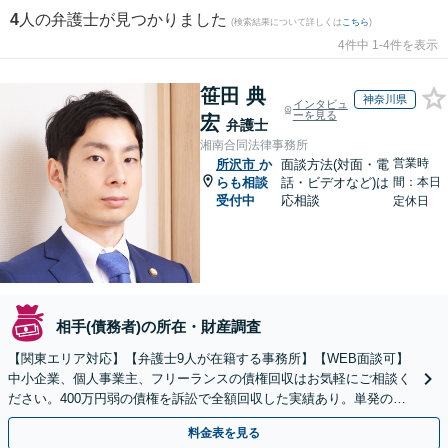
4
人の弁護士が見つかりました
(検索結果について詳しくは
こちら
)
4件中 1-4件を表示
笹田 典
神奈川県
インタビュ
ーを見る
宏
弁護士
湘南合同法律事務所
営業時
所沢市
か
面談方法(対面・電
らも相談
話・ビデオなど)は
間：本日
受付中
応相談
定休日
相手(債務者)の所在・財産調査
【関東エリア対応】【弁護士9人が在籍する事務所】【WEB面談可】
中小企業、個人事業主、フリーランスの債権回収はお気軽にご相談く
ださい。400万円弱の債権を訴訟で全額回収した実績あり。単発のご
依頼から、顧問契約まで対応しております
料金表を見る