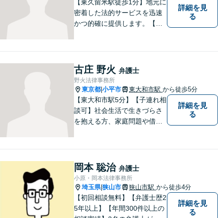
【東久留米駅徒歩1分】地元に
詳細を見
密着した法的サービスを迅速
る
かつ的確に提供します。【当
日／夜間／休日対応可能】法
律トラブルでお悩みの方は、
お気軽にご相談ください。ご
納得のいく解決を目指して、
古庄 野火
弁護士
全力を尽くします。【法テラ
野火法律事務所
ス利用可能】
東京都
小平市
東大和市駅
から徒歩5分
|
【東大和市駅5分】【子連れ相
詳細を見
談可】社会生活で生きづらさ
る
を抱える方、家庭問題や借金
問題などでお困りの方に、弁
護士として法律面からサポー
トいたします。【債務初回相
談無料】【分割払い可】【法
岡本 聡治
弁護士
テラス利用可】
小原・岡本法律事務所
埼玉県
狭山市
狭山市駅
から徒歩4分
|
【初回相談無料】【弁護士歴2
詳細を見
5年以上】【年間300件以上の
る