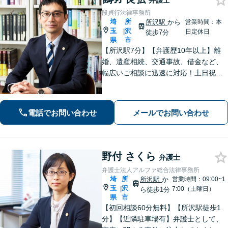
弁護士
段貞行法律事務所
埼
所
所沢駅
から
営業時間：本
玉
沢
|
日定休日
徒歩7分
県
市
【所沢駅7分】【弁護歴10年以上】離
婚、遺産相続、交通事故、借金など、
幅広いご相談に迅速に対応！土日祝夜
間も対応◎1人1人に最適な解決方法を
ご提案します。まずはお気軽にご相談
ください！【初回相談無料】
電話でお問い合わせ
メールでお問い合わせ
野付 さくら
弁護士
弁護士法人アルファ総合法律事務所
埼
所
所沢駅
か
営業時間：09:00~1
玉
沢
|
7:00（土曜日）
ら徒歩1分
県
市
【初回相談60分無料】【所沢駅徒歩1
分】【近隣駐車場有】弁護士として、