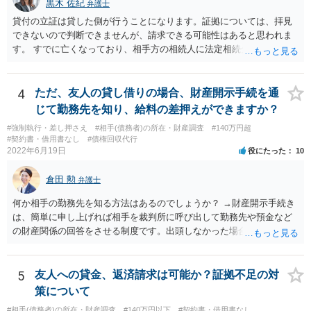
黒木 佐紀
弁護士
貸付の立証は貸した側が行うことになります。証拠については、拝見
できないので判断できませんが、請求できる可能性はあると思われま
す。 すでに亡くなっており、相手方の相続人に法定相続分に応じて請
求していくことになりますが、相続人が相続放棄すると請求すること
が難しくなります。 お早めに相続人に請求していくか、それが難しい
場合は、弁護士に相談されるのがよろしいかと思います。
4
ただ、友人の貸し借りの場合、財産開示手続を通
じて勤務先を知り、給料の差押えができますか？
#強制執行・差し押さえ
#相手(債務者)の所在・財産調査
#140万円超
#契約書・借用書なし
#債権回収代行
2022年6月19日
役にたった
10
倉田 勲
弁護士
何か相手の勤務先を知る方法はあるのでしょうか？ →財産開示手続き
は、簡単に申し上げれば相手を裁判所に呼び出して勤務先や預金など
の財産関係の回答をさせる制度です。出頭しなかった場合や虚偽の回
答をした場合刑事罰の対象となります。したがって、財産開示手続き
で相手を呼び出して回答させることで勤務先を知ることができます。
財産開示手続きは確定判決があれば可能ですので、ご指摘のような請
5
友人への貸金、返済請求は可能か？証拠不足の対
求権がなければ利用できない制度というわけではありません。そのよ
策について
うな請求権がないと利用できないのは第三者に対する情報取得手続き
#相手(債務者)の所在・財産調査
#140万円以下
#契約書・借用書なし