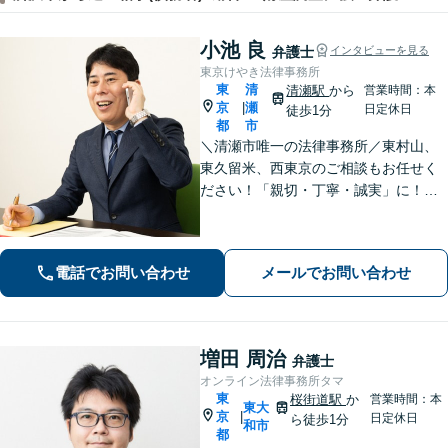
小池 良
弁護士
インタビューを見る
東京けやき法律事務所
東
清
清瀬駅
から
営業時間：本
京
瀬
|
日定休日
徒歩1分
都
市
＼清瀬市唯一の法律事務所／東村山、
東久留米、西東京のご相談もお任せく
ださい！「親切・丁寧・誠実」に！弁
護士2名でチームを組んで対応。高品質
なリーガルサービスを地元で受けられ
ます！離婚／相続／交通事故／借金／
電話でお問い合わせ
メールでお問い合わせ
不動産／企業法務の相談に対応【清瀬
駅1分】
増田 周治
弁護士
オンライン法律事務所タマ
東
桜街道駅
か
営業時間：本
東大
京
|
日定休日
ら徒歩1分
和市
都