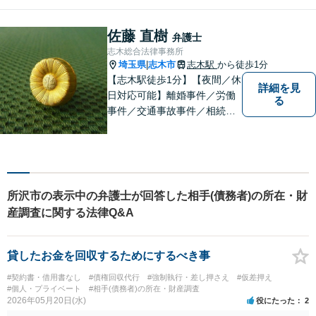
味方となり、しかるべき方向
へと導いてまいります。まず
佐藤 直樹
弁護士
はお気軽にご相談ください。
志木総合法律事務所
埼玉県
志木市
志木駅
から徒歩1分
|
【志木駅徒歩1分】【夜間／休
詳細を見
日対応可能】離婚事件／労働
る
事件／交通事故事件／相続事
件／土地建物明渡請求事件等
幅広く対応。クレプトマニア
弁護の顕著な実績。夜間の法
律相談・打ち合わせに力を入
れています。【万全のコロナ
所沢市の表示中の弁護士が回答した相手(債務者)の所在・財
対策】お気軽にご相談くださ
産調査に関する法律Q&A
い。
貸したお金を回収するためにするべき事
#契約書・借用書なし
#債権回収代行
#強制執行・差し押さえ
#仮差押え
#個人・プライベート
#相手(債務者)の所在・財産調査
2026年05月20日(水)
役にたった
2