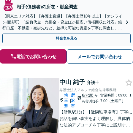
相手(債務者)の所在・財産調査
【関東エリア対応】【弁護士直通】【弁護士歴10年以上】【オンライ
ン相談可】「請負代金・売掛金・貸金ほか幅広い債権回収に対応」銀
行口座・不動産・売掛先など、差押え可能な資産を丁寧に調査し、効
果的な手続きを選択します【休日・夜間相談可】
料金表を見る
電話でお問い合わせ
メールでお問い合わせ
中山 純子
弁護士
弁護士法人アルファ総合法律事務所
埼
所
所沢駅
か
営業時間：09:00~1
玉
沢
|
7:00（土曜日）
ら徒歩1分
県
市
【所沢駅1分】【近隣駐車場有】丁寧に
お話を伺い事実をよく理解し、具体的
な法的アプローチを丁寧にご説明する
ことを心掛けています。皆様の困りご