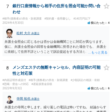
になります。 手間であったり、忘れたり、諦めたりで情報が出回らな
いだけです。
7
銀行口座情報から相手の住所を照会可能か問い合
わせ
#相手(債務者)の所在・財産調査
#契約書・借用書なし
#140万円以下
2024年4月30日
役にたった
4
松村 大介
弁護士
弁護士会照会に応じるかは否かは金融機関ごとに対応が異なります。
仮に、弁護士会照会の回答を金融機関に拒否された場合でも、 弁護士
に依頼して住所不詳ということで訴訟提起をする方法もございます。
一度、弁護士にご相談された方がよろしいと思われます。
8
メンズエステの無断キャンセル、内容証明の可能
性と対応策
#内容証明作成送付
#相手(債務者)の所在・財産調査
#少額訴訟の相談・依頼
#恐喝・脅迫への対応
#遅延損害金回収
2022年9月3日
役にたった
6
寺岡 拓也
弁護士
弁護士の寺岡と申します。繰り返しの電話は怖いですね。 結論からす