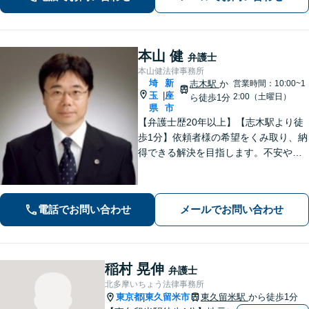
本山 健
弁護士
本山健法律事務所
埼
新
志木駅
か
営業時間：10:00~1
玉
座
|
2:00（土曜日）
ら徒歩1分
県
市
【弁護士歴20年以上】【志木駅より徒
歩1分】依頼者様の希望をくみ取り、納
得できる解決を目指します。不安や疑
問に寄り添いながら適切なご説明をい
たします。男女問題・債務整理・刑事
事件／何でも遠慮せずご相談ください
電話でお問い合わせ
メールでお問い合わせ
【初回面談無料（30分まで）】
稲村 晃伸
弁護士
北多摩いちょう法律事務所
東京都
東久留米市
東久留米駅
から徒歩1分
|