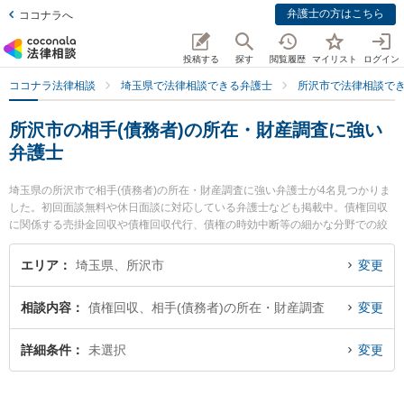
弁護士の方はこちら
ココナラへ
投稿する
探す
閲覧履歴
マイリスト
ログイン
ココナラ法律相談
埼玉県で法律相談できる弁護士
所沢市で法律相談で
所沢市の相手(債務者)の所在・財産調査に強い
弁護士
埼玉県の所沢市で相手(債務者)の所在・財産調査に強い弁護士が4名見つかりま
した。初回面談無料や休日面談に対応している弁護士なども掲載中。債権回収
に関係する売掛金回収や債権回収代行、債権の時効中断等の細かな分野での絞
り込み検索もでき便利です。特に弁護士法人アルファ総合法律事務所の中山 純
子弁護士や東所沢法律事務所の加藤 善大弁護士、段貞行法律事務所の鶴羽 良弘
エリア
埼玉県、所沢市
変更
弁護士のプロフィール情報や弁護士費用、強みなどが注目されています。『所
沢市で土日や夜間に発生した相手(債務者)の所在・財産調査のトラブルを今すぐ
相談内容
債権回収、相手(債務者)の所在・財産調査
変更
に弁護士に相談したい』『相手(債務者)の所在・財産調査のトラブル解決の実績
豊富な近くの弁護士を検索したい』『初回相談無料で相手(債務者)の所在・財産
調査を法律相談できる所沢市内の弁護士に相談予約したい』などでお困りの相
詳細条件
未選択
変更
談者さんにおすすめです。