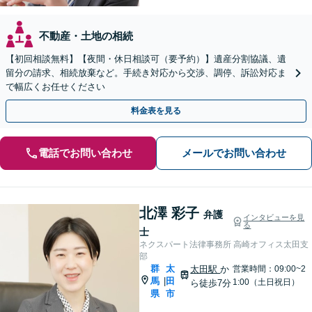
不動産・土地の相続
【初回相談無料】【夜間・休日相談可（要予約）】遺産分割協議、遺
留分の請求、相続放棄など。手続き対応から交渉、調停、訴訟対応ま
で幅広くお任せください
料金表を見る
電話でお問い合わせ
メールでお問い合わせ
北澤 彩子
弁護
インタビューを見
る
士
ネクスパート法律事務所 高崎オフィス太田支
部
群
太
太田駅
か
営業時間：09:00~2
馬
田
|
1:00（土日祝日）
ら徒歩7分
県
市