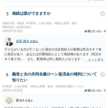
する場合の比率は、現状で、客観的に見てどの程度が妥当と考えられ
ますか。 →本人が自由に決められますので、どこが妥当とは言えない
です。客観的な基準もありません。 ・できれば穏やかに、分割を拒否
5
相続は誰ができますか
することはできますか。 →分割を拒否するということは、遺産はいら
ないということでしょうか。遺言で、受取を指定されててもいらない
#遺産分割
#協議
#不動産・土地の相続
#相続人調査・確定
と拒否することはできます。理由を説明する必要はありません。
#相続登記（義務化対応）
2026年7月16日
役にたった
2
吉田 雄大
弁護士
子どもがいる方が亡くなった場合の法定相続人の範囲は民法８８７条
に規定があり、あなたは代襲相続人として相続権があります（民法８
８７条２項）。 また、配偶者は常に相続人となります（民法８９０
条）。 「祖父の子供３人」の方の配偶者がご健在であれば、その方に
も相続権があります。つまり、孫５人に加えて「おじ又はおば」にも
相続権がある可能性があります。
6
義母と夫の共同名義ローン返済金の権利について
知りたい
#不動産・土地の相続
#相続人調査・確定
#家族間の相続トラブル
2026年7月25日
役にたった
1
匿名A
弁護士