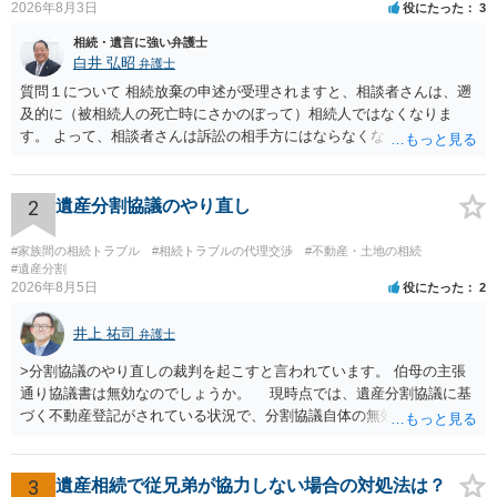
2026年8月3日
役にたった
3
相続・遺言に強い弁護士
白井 弘昭
弁護士
質問１について 相続放棄の申述が受理されますと、相談者さんは、遡
及的に（被相続人の死亡時にさかのぼって）相続人ではなくなりま
す。 よって、相談者さんは訴訟の相手方にはならなくなるので（明け
渡し請求の対象ではなくなるので）請求棄却となります。 相続放棄受
理証明を家庭裁判所で取得し、コピーを答弁書に添えて裁判所に提出
してください。 質問２について 請求棄却を求める答弁書を提出すれ
2
遺産分割協議のやり直し
ば、第１回期日は出席する必要がありません。その日は差支え（用事
があり出席できない）との記載で十分です。 質問３について 弁護士で
#家族間の相続トラブル
#相続トラブルの代理交渉
#不動産・土地の相続
はないので、ｍｉｎｔｓでの提出の必要は無いと思います。郵送（期
#遺産分割
2026年8月5日
役にたった
2
限までに届けばよい）で十分です。 詳細は、書面記載の裁判所書記官
にお問い合わせください。 以上、ご参考まで。
井上 祐司
弁護士
>分割協議のやり直しの裁判を起こすと言われています。 伯母の主張
通り協議書は無効なのでしょうか。 現時点では、遺産分割協議に基
づく不動産登記がされている状況で、分割協議自体の無効を裁判所が
認めたわけではないので、分割協議の効力に影響はありません。 先
方の訴訟の主張及び立証次第ですが、 ・御祖母様の認知能力に関する
医師の意見書、筆跡鑑定 が提出されればその効力が否定される可能性
3
遺産相続で従兄弟が協力しない場合の対処法は？