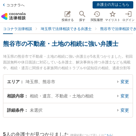
弁護士の方はこちら
ココナラへ
投稿する
探す
閲覧履歴
マイリスト
ログイン
ココナラ法律相談
埼玉県で法律相談できる弁護士
熊谷市で法律相談で
熊谷市の不動産・土地の相続に強い弁護士
埼玉県の熊谷市で不動産・土地の相続に強い弁護士が5名見つかりました。初回
面談無料や休日面談に対応している弁護士、解決事例を持つ弁護士なども掲載
中。相続・遺言に関係する家族間の相続トラブルや認知症の相続、遺産分割等
の細かな分野での絞り込み検索もでき便利です。特に大地法律事務所の吉野 大
地弁護士や栗木法律事務所の栗木 祥子弁護士、まるやま法律事務所の丸山 博久
エリア
埼玉県、熊谷市
変更
弁護士のプロフィール情報や弁護士費用、強みなどが注目されています。『熊
谷市で土日や夜間に発生した不動産・土地の相続のトラブルを今すぐに弁護士
相談内容
相続・遺言、不動産・土地の相続
変更
に相談したい』『不動産・土地の相続のトラブル解決の実績豊富な近くの弁護
士を検索したい』『初回相談無料で不動産・土地の相続を法律相談できる熊谷
市内の弁護士に相談予約したい』などでお困りの相談者さんにおすすめです。
詳細条件
未選択
変更
5
人の弁護士が見つかりました
(検索結果について詳しくは
こちら
)