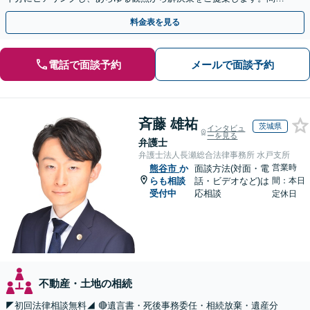
が複雑化する前にご相談ください。【熊谷駅徒歩10分】
料金表を見る
電話で面談予約
メールで面談予約
斉藤 雄祐
茨城県
インタビュ
ーを見る
弁護士
弁護士法人長瀬総合法律事務所 水戸支所
営業時
熊谷市
か
面談方法(対面・電
らも相談
話・ビデオなど)は
間：本日
受付中
応相談
定休日
不動産・土地の相続
◤初回法律相談無料◢ 🔴遺言書・死後事務委任・相続放棄・遺産分