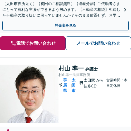
【太田市役所近く】【初回のご相談無料】【遺産分割】ご依頼者さま
にとって有利な主張ができるよう努めます。【不動産の相続】相続し
た不動産の取り扱いに困っていませんか？そのまま放置せず、お早め
にご相談を。【休日の対応可能】
料金表を見る
電話でお問い合わせ
メールでお問い合わせ
村山 準一
弁護士
村山準一法律事務所
群
太
太田駅
から
営業時間：本
馬
田
|
日定休日
徒歩6分
県
市