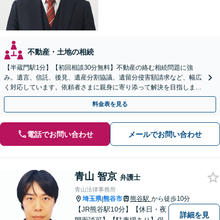
不動産・土地の相続
【半蔵門駅1分】【初回相談30分無料】不動産の絡む相続問題に強
み。遺言、信託、後見、遺産分割協議、遺留分侵害額請求など、幅広
く対応しています。依頼者さまに親身に寄り添って解決を目指しま
す。
料金表を見る
電話でお問い合わせ
メールでお問い合わせ
青山 智京
弁護士
青山法律事務所
埼玉県
熊谷市
熊谷駅
から徒歩10分
|
【JR熊谷駅10分】【休日・夜
詳細を見