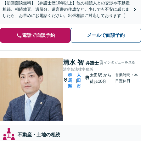
【初回面談無料】【弁護士歴10年以上】他の相続人との交渉や不動産
相続、相続放棄、遺留分、遺言書の作成など。少しでも不安に感じま
したら、お早めにお電話ください。出張相談に対応しております【休
日・夜間相談可】【深谷駅1分】
電話で面談予約
メールで面談予約
清水 智
弁護士
インタビューを見る
清水智法律事務所
群
太
太田駅
から
営業時間：本
馬
田
|
日定休日
徒歩10分
県
市
不動産・土地の相続