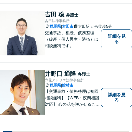
など一般民事から刑事事件、
顧問契約まで幅広い分野に対
吉田 聡
弁護士
応しております。
吉田法律事務所
群馬県
太田市
太田駅
から徒歩5分
|
交通事故、相続、債務整理
詳細を見
（破産・個人再生・過払）は
る
相談無料です。
井野口 通隆
弁護士
六花アトリエ法律事務所
群馬県
館林市
|
【交通事故・債務整理は初回
詳細を見
相談無料】【WEB・夜間相談
る
対応】 心の花を咲かせること
ができるように、全身全霊を
かけてサポートします。 一期
一会を大事にし、あなたとの
縁を心からお待ちしていま