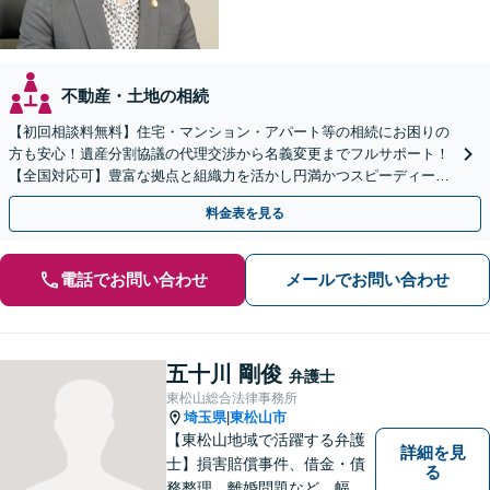
不動産・土地の相続
【初回相談料無料】住宅・マンション・アパート等の相続にお困りの
方も安心！遺産分割協議の代理交渉から名義変更までフルサポート！
【全国対応可】豊富な拠点と組織力を活かし円満かつスピーディーに
相続手続きをお手伝いします【取扱い実績2000件以上】
料金表を見る
電話でお問い合わせ
メールでお問い合わせ
五十川 剛俊
弁護士
東松山総合法律事務所
埼玉県
東松山市
|
【東松山地域で活躍する弁護
詳細を見
士】損害賠償事件、借金・債
る
務整理、離婚問題など、幅広