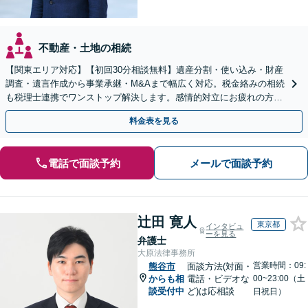
不動産・土地の相続
【関東エリア対応】【初回30分相談無料】遺産分割・使い込み・財産
調査・遺言作成から事業承継・M&Aまで幅広く対応。税金絡みの相続
も税理士連携でワンストップ解決します。感情的対立にお疲れの方や
紛争予防をご検討の方も、お気軽にご相談ください。
料金表を見る
電話で面談予約
メールで面談予約
辻田 寛人
東京都
インタビュ
ーを見る
弁護士
大原法律事務所
営業時間：09:
熊谷市
面談方法(対面・
からも相
電話・ビデオな
00~23:00（土
談受付中
ど)は応相談
日祝日）