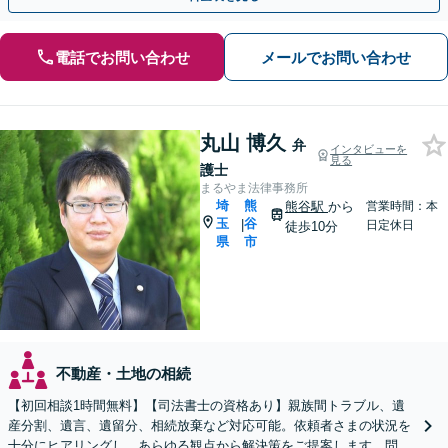
電話でお問い合わせ
メールでお問い合わせ
丸山 博久
弁
インタビューを
見る
護士
まるやま法律事務所
埼
熊
熊谷駅
から
営業時間：本
玉
谷
|
日定休日
徒歩10分
県
市
不動産・土地の相続
【初回相談1時間無料】【司法書士の資格あり】親族間トラブル、遺
産分割、遺言、遺留分、相続放棄など対応可能。依頼者さまの状況を
十分にヒアリングし、あらゆる観点から解決策をご提案します。問題