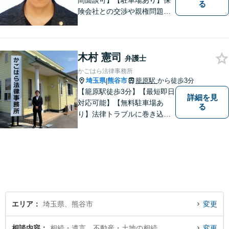
間面談可】【駐車場あり】保
る
険会社との交渉や親権問題、
逮捕直後の対応など、それぞ
れの事情に応じた柔軟な支援
を行います。 「弁護士は敷居
木村 憲司
が高い」と感じる方も、まず
弁護士
はお気持ちをお聞かせくださ
かごはら法律事務所
い。
埼玉県
熊谷市
籠原駅
から徒歩3分
|
【籠原駅徒歩3分】【最短即日
詳細を見
対応可能】【無料駐車場あ
る
り】法律トラブルに巻き込ま
れた場合は、どのようなもの
であっても早めの相談が重要
です。早めの相談がより良い
解決の鍵です。お困りごとが
ございましたら、お気軽にご
相談ください。
エリア
埼玉県、熊谷市
変更
相談内容
相続・遺言、不動産・土地の相続
変更