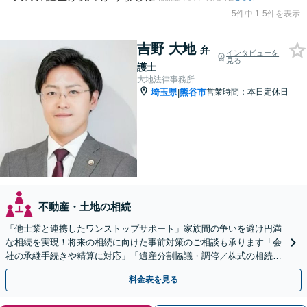
5件中 1-5件を表示
吉野 大地
弁
インタビューを
見る
護士
大地法律事務所
埼玉県
熊谷市
営業時間：本日定休日
|
不動産・土地の相続
「他士業と連携したワンストップサポート」家族間の争いを避け円満
な相続を実現！将来の相続に向けた事前対策のご相談も承ります「会
社の承継手続きや精算に対応」「遺産分割協議・調停／株式の相続／
使い込み／成年後見／遺言書作成など」
料金表を見る