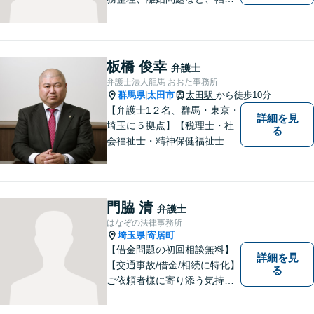
い問題で実績がございます。
依頼者様一人一人に向き合う
ことを大切にしています。お
一人で悩むことなく、お気軽
板橋 俊幸
弁護士
にご相談ください。
弁護士法人龍馬 おおた事務所
群馬県
太田市
太田駅
から徒歩10分
|
【弁護士1２名、群馬・東京・
詳細を見
埼玉に５拠点】【税理士・社
る
会福祉士・精神保健福祉士が
所属】 【介護・福祉事業者の
サポートに注力】【土曜・夜
間相談可能】【出張相談可
能】
門脇 清
弁護士
はなぞの法律事務所
埼玉県
寄居町
|
【借金問題の初回相談無料】
詳細を見
【交通事故/借金/相続に特化】
る
ご依頼者様に寄り添う気持ち
を大切にしております。交通
事故、借金問題、相続・遺言