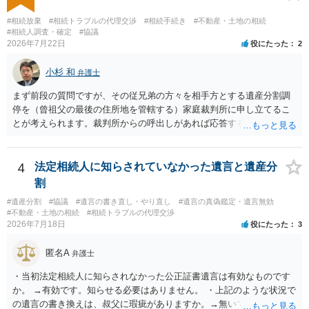
はありますが、 ・伯母様自身が分割協議に加わっていること ・御祖母
様の意に反する遺産分割協議を行う実益が誰にあったかの立証が困難
#相続放棄
#相続トラブルの代理交渉
#相続手続き
#不動産・土地の相続
であること からすると、実際に遺産分割協議の効力が否定される可能
#相続人調査・確定
#協議
2026年7月22日
役にたった
2
性はそれほど高くない（立証のハードルは非常に高い）ということが
言えると思います。
小杉 和
弁護士
まず前段の質問ですが、その従兄弟の方々を相手方とする遺産分割調
停を（曾祖父の最後の住所地を管轄する）家庭裁判所に申し立てるこ
とが考えられます。裁判所からの呼出しがあれば応答する可能性がま
だあるのではないでしょうか。 後段の質問については、相続放棄は可
能と思われます。時間が思った以上にないので必要書類をてきぱきと
揃える必要があります。その点是非御注意ください。
4
法定相続人に知らされていなかった遺言と遺産分
割
#遺産分割
#協議
#遺言の書き直し・やり直し
#遺言の真偽鑑定・遺言無効
#不動産・土地の相続
#相続トラブルの代理交渉
2026年7月18日
役にたった
3
匿名A
弁護士
・当初法定相続人に知らされなかった公正証書遺言は有効なものです
か。 →有効です。知らせる必要はありません。 ・上記のような状況で
の遺言の書き換えは、叔父に瑕疵がありますか。→無いです。 ・分割