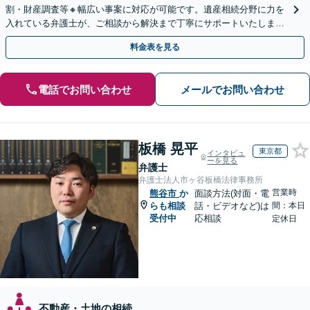
割・財産調査等🔸幅広い事案に対応が可能です。遺産相続分野に力を
入れている弁護士が、ご相談から解決まで丁寧にサポートいたしま
す。まずはじっくりとお話ししてください。
料金表を見る
電話でお問い合わせ
メールでお問い合わせ
板橋 晃平
東京都
インタビュ
ーを見る
弁護士
弁護士法人市ヶ谷板橋法律事務所
営業時
熊谷市
か
面談方法(対面・電
らも相談
話・ビデオなど)は
間：本日
受付中
応相談
定休日
不動産・土地の相続