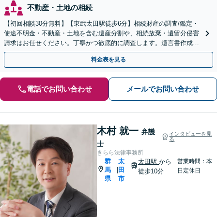
不動産・土地の相続
【初回相談30分無料】【東武太田駅徒歩6分】相続財産の調査/鑑定・
使途不明金・不動産・土地を含む遺産分割や、相続放棄・遺留分侵害
請求はお任せください。丁寧かつ徹底的に調査します。遺言書作成・
成年後見など就活サポートも行っています。
料金表を見る
電話でお問い合わせ
メールでお問い合わせ
木村 就一
弁護
インタビューを見
る
士
きらら法律事務所
群
太
太田駅
から
営業時間：本
馬
田
|
日定休日
徒歩10分
県
市