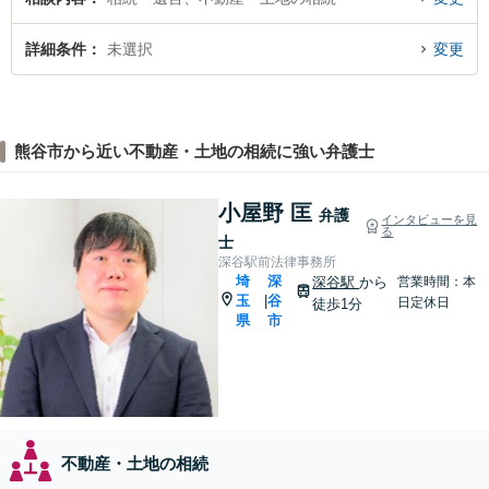
詳細条件
未選択
変更
熊谷市から近い不動産・土地の相続に強い弁護士
小屋野 匡
弁護
インタビューを見
る
士
深谷駅前法律事務所
埼
深
深谷駅
から
営業時間：本
玉
谷
|
日定休日
徒歩1分
県
市
不動産・土地の相続