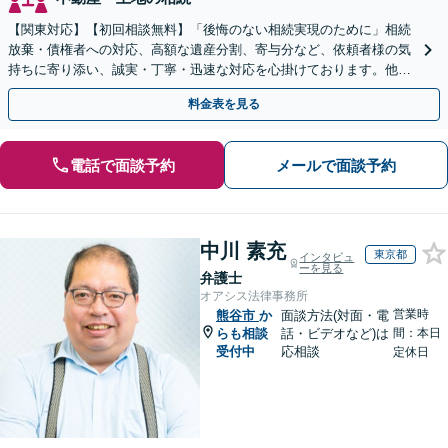
【関東対応】【初回相談無料】「後悔のない相続実現のために」相続
放棄・債権者への対応、高額な遺産分割、寄与分など、依頼者様の気
持ちに寄り添い、誠実・丁寧・迅速な対応を心掛けております。他士
業とも連携し円滑な相続を目指します【夜間相談可】
料金表を見る
電話で面談予約
メールで面談予約
中川 素充
東京都
インタビュ
ーを見る
弁護士
オアシス法律事務所
営業時
熊谷市
か
面談方法(対面・電
らも相談
話・ビデオなど)は
間：本日
受付中
応相談
定休日