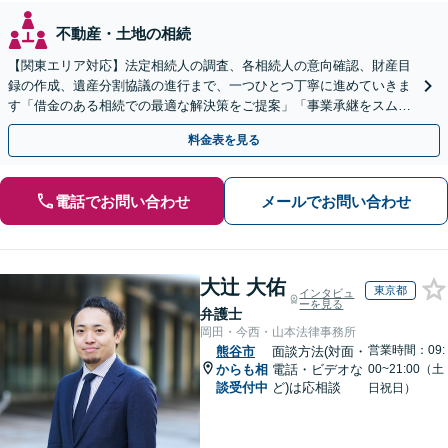
不動産・土地の相続
【関東エリア対応】法定相続人の調査、各相続人の意向確認、財産目
録の作成、遺産分割協議の進行まで、一つひとつ丁寧に進めていきま
す「借金のある相続での最適な解決策をご提案」「事業承継をスムー
ズに進めるサポート／業種特有の課題にも柔軟に対応」
料金表を見る
電話でお問い合わせ
メールでお問い合わせ
大辻 大佑
東京都
インタビュ
ーを見る
弁護士
岡田・今西・山本法律事務所
営業時間：09:
熊谷市
面談方法(対面・
からも相
電話・ビデオな
00~21:00（土
談受付中
ど)は応相談
日祝日）