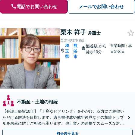
電話でお問い合わせ
メールでお問い合わせ
栗木 祥子
弁護士
栗木法律事務所
埼
熊
熊谷駅
から
営業時間：本
玉
谷
|
日定休日
徒歩10分
県
市
不動産・土地の相続
【弁護士経験10年】「丁寧なヒアリング」を心がけ、双方にご納得い
ただける解決を目指します。遺言書作成や成年後見などの相続トラブ
ルを未然に防ぐご相談も承ります。他士業との連携でスムーズな対処
が可能です
料金表を見る