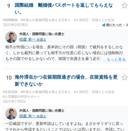
9
国際結婚 離婚後パスポートを返してもらえな
い。
#国際離婚
#外国人の家族問題を抱える日本人
#入管対応・外国人との交渉
2022年3月28日
役にたった
1
外国人・国際問題に強い弁護士
稲森 幸一
弁護士
相手が外国にいる場合、基本的にその国（韓国）で裁判をするしかな
く、しかも裁判に勝っても相手方が任意に応じない場合には強制執行
もその国でやるしかないので、韓国で弁護士を雇う必要が出てきそう
です。 それより、事情を説明してパスポートの再発行を求めることは
できないのでしょうか。 そちらのほうが早い気がします。
10
海外滞在かつ在留期限過ぎの場合、在留資格を更
新できないか
#在留資格
#外国人の家族問題を抱える日本人
#入管対応・外国人との交渉
#入管書類の申請サポート
2022年7月8日
外国人・国際問題に強い弁護士
稲森 幸一
弁護士
一応確認ですが、更新申請はしていますよね。まさかギリギリに戻っ
てそれから申請するということではないとは思いますが。 申請してい