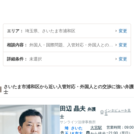
応可能。【明確な料金体系】
法律トラブルでお悩みの方
は、どうぞお気軽にご相談く
ださい。
エリア
埼玉県、さいたま市浦和区
変更
相談内容
外国人・国際問題、入管対応・外国人との交渉
変更
詳細条件
未選択
変更
さいたま市浦和区から近い入管対応・外国人との交渉に強い弁護
士
田辺 晶夫
弁護
インタビューを見
る
士
サンライツ法律事務所
大宮駅
営業時間：09:00
埼
さいた
~21:00（平日）
玉
ま市大
から徒歩
|