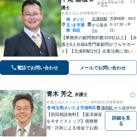
弁
インタビューを
見る
護士
弁護士法人法律事務所フォレスト
北浦和駅
営業時間：09:0
埼
さいた
0~17:30（平
玉
ま市浦
から徒歩
|
県
和区
日）
2分
【事務所の顧問契約数320社以上】【弁
護士6人在籍&専門家顧問がフルサポー
ト】【北浦和駅2分】企業法務に強い弁
護士が労働雇用、債権回収、刑事、不
動産などに対応します。中小企業さ
電話でお問い合わせ
メールでお問い合わせ
ま、個人事業主さまからのご相談に注
力【初回面談無料】
青木 芳之
弁護士
弁護士法人オールイズワン浦和総合法律事務所
埼玉県
さいたま市浦和区
浦和駅
から徒歩5分
|
【初回相談無料】【返済催促
詳細を見
を今すぐストップ】債務整
る
理・詐欺による借金でお困り
の方はお早めにご相談くださ