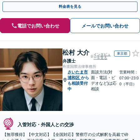
やかな連絡と粘り強い交渉を徹底【休日・夜間相談可】
料金表を見る
電話でお問い合わせ
メールでお問い合わせ
松村 大介
東京都
インタビュ
ーを見る
弁護士
舟渡国際法律事務所
さいたま市
面談方法(対
営業時間：
浦和区
から
面・電話・ビ
07:00~23:0
も相談受付
デオなど)は応
0（平日）
中
相談
入管対応・外国人との交渉
【無罪獲得】【中文対応】【全国対応】警察庁の公式解釈を高裁で砕