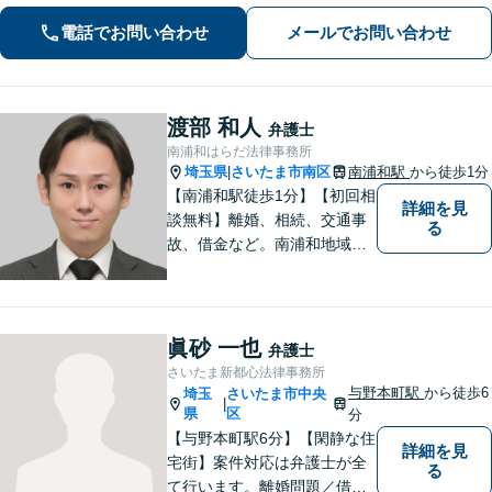
実績あり」最適な債務整理手段をご提
電話でお問い合わせ
メールでお問い合わせ
案【分割・後払い応相談】
渡部 和人
弁護士
南浦和はらだ法律事務所
埼玉県
さいたま市南区
南浦和駅
から徒歩1分
|
【南浦和駅徒歩1分】【初回相
詳細を見
談無料】離婚、相続、交通事
る
故、借金など。南浦和地域の
方々に密着して問題解決させ
て頂いています。ご依頼者さ
まにとって何が一番最適なの
かを常に考えて弁護に取り組
眞砂 一也
弁護士
んでまいります。
さいたま新都心法律事務所
与野本町駅
から徒歩6
埼玉
さいたま市中央
|
県
区
分
【与野本町駅6分】【閑静な住
詳細を見
宅街】案件対応は弁護士が全
る
て行います。離婚問題／借