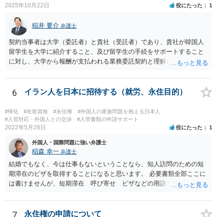
2025年10月22日
役にたった
1
稲井 要介
弁護士
契約当事者は大学（委託者）と貴社（受託者）であり、貴社が韓国人
留学生を大学に紹介すること、及び留学生の手続をサポートすること
に対し、大学から報酬が支払われる業務委託契約と理解しました。 留
学生支援業務に精通しておりませんが、法人間の業務委託契約につ
き、契約書の作成・チェックを多く行った経験があります。
6
イラン人を日本に招待する（就労、永住目的）
#帰化
#在留資格
#永住権
#外国人の家族問題を抱える日本人
#入管対応・外国人との交渉
#入管書類の申請サポート
2022年5月28日
役にたった
1
外国人・国際問題に強い弁護士
稲森 幸一
弁護士
結婚でもなく、今は仕事もないということなら、知人訪問のための短
期滞在のビザを取得することになると思います。 必要書類全部ここに
は書けませんが、短期滞在 呼び寄せ ビザなどの用語で検索すると
あなたが日本で用意する物と本人が自分で用意するものが出てきま
す。 それらを揃えて、イランにある日本大使館ににビザを申請するこ
とになります。 期間は通常９０日、３０日、あるいは１５日ですが、
7
永住権の申請について