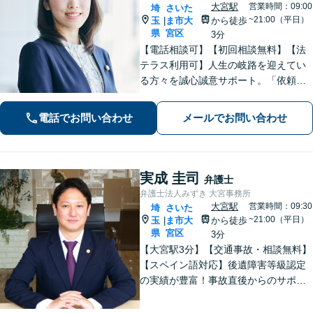
大宮駅
営業時間：09:00
埼
さいた
~21:00（平日）
玉
ま市大
から徒歩
|
県
宮区
3分
【電話相談可】【初回相談無料】【法
テラス利用可】人生の岐路を迎えてい
る方々を誠心誠意サポート。「依頼者
さまとの対話を大事にしています」男
女問題／借金問題／相続／企業法務／
電話でお問い合わせ
メールでお問い合わせ
刑事事件／交通事故／労働問題など、
幅広く対応【完全個室】【大宮駅3分】
実成 圭司
弁護士
弁護士法人みずき 大宮事務所
大宮駅
営業時間：09:30
埼
さいた
~21:00（平日）
玉
ま市大
から徒歩
|
県
宮区
3分
【大宮駅3分】【交通事故・相談無料】
【スペイン語対応】後遺障害等級認定
の実績が豊富！事故直後からのサポー
トで早期解決「後遺障害異議申立によ
り1100万円増額」「債務整理に豊富な