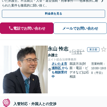
いた弁護士。不法就労・入管・退去強制・刑事事件——他事務所に断
られた案件も徹底的に闘い抜く。
料金表を見る
電話でお問い合わせ
メールでお問い合わせ
永山 怜志
東京都
インタビュ
ーを見る
弁護士
エイト総合法律事務所
さいたま市
面談方法(対
営業時間：
浦和区
から
面・電話・ビ
10:00~19:0
も相談受付
デオなど)は応
0（平日）
中
相談
入管対応・外国人との交渉