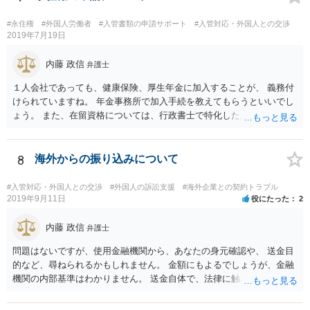
今はコロナもあり刻々と状況が変わっているので、事前に外務省や大
使館に問い合わせたほうがいいかもしれません。ネットでの情報収集
#永住権
#外国人労働者
#入管書類の申請サポート
#入管対応・外国人との交渉
もしたほうがいいと思います
2019年7月19日
内藤 政信
弁護士
１人会社であっても、健康保険、厚生年金に加入することが、 義務付
けられていますね。 年金事務所で加入手続を教えてもらうといいでし
ょう。 また、在留資格については、行政書士で特化した人が何人も い
るので、まずは、そこから情報を得る方が先ですね。 弁護士で得意な
人は少ないですね。
8
海外からの振り込みについて
#入管対応・外国人との交渉
#外国人の訴訟支援
#海外企業との契約トラブル
2019年9月11日
役にたった
2
内藤 政信
弁護士
問題はないですが、使用金融機関から、あなたの身元確認や、 送金目
的など、尋ねられるかもしれません。 金額にもよるでしょうが、金融
機関の内部基準はわかりません。 送金自体で、法律に触れたり、逮捕
はないですね。