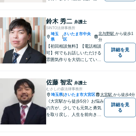
金・債務整理／交通事故など
幅広く対応しております。迅
速かつ丁寧な対応を心がけて
鈴木 秀二
弁護士
おりますので、お気軽にご相
SINTO法律事務所
談ください。【弁護士歴10年
北与野駅
から徒歩1
埼玉
さいたま市中央
|
以上】【初回相談30分無料】
県
区
分
【初回相談無料】【電話相談
詳細を見
可】何でもお話しいただける
る
雰囲気作りを大切にしていま
す。弁護士に実際にご依頼な
さるかどうかは、アドバイス
をお聞きになってからの判断
佐藤 智宏
弁護士
で構いませんので、トラブル
むさしの森法律事務所
でお困りの方は一人で悩ま
埼玉県
さいたま市大宮区
大宮駅
から徒歩4分
|
ず、一度お気軽にご相談下さ
《大宮駅から徒歩5分》お悩み
詳細を見
い。
の方が、少しでも元気と勇気
る
を取り戻し、人生を前向きに
歩めるように全力を尽くしま
す。