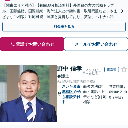
【関東エリア対応】【初回30分相談無料】外国籍の方の労働トラブ
ル、国際離婚、国際相続、海外法人との契約書・取引問題など、さま
ざまなご相談に対応可能。通訳と提携しており、英語、ベトナム語、
中国語、タイ語等対応可能です（通訳料別途）。
料金表を見る
電話でお問い合わせ
メールでお問い合わせ
野中 信孝
東京都
インタビュ
ーを見る
弁護士
AZ MORE国際法律事務所
さいたま市
面談方法(対
営業時間：
浦和区
から
面・電話・ビ
09:00~21:0
も相談受付
デオなど)は応
0（平日）
中
相談