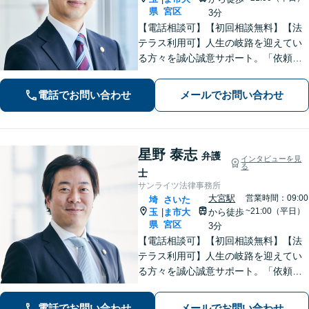
県
宮区
3分
【電話相談可】【初回相談無料】【法
テラス利用可】人生の岐路を迎えてい
る方々を誠心誠意サポート。「依頼者
さまとの対話を大事にしています」男
女問題／借金問題／相続／企業法務／
電話でお問い合わせ
メールでお問い合わせ
刑事事件／交通事故／労働問題など、
幅広く対応【完全個室】【大宮駅3分】
星野 泰志
弁護
インタビューを見
る
士
サンライツ法律事務所
大宮駅
営業時間：09:00
埼
さいた
~21:00（平日）
玉
ま市大
から徒歩
|
県
宮区
3分
【電話相談可】【初回相談無料】【法
テラス利用可】人生の岐路を迎えてい
る方々を誠心誠意サポート。「依頼者
さまとの対話を大事にしています」男
女問題／借金問題／相続／企業法務／
電話でお問い合わせ
メールでお問い合わせ