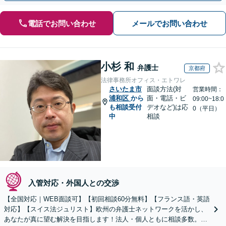
電話でお問い合わせ
メールでお問い合わせ
小杉 和
弁護士
京都府
法律事務所オフィス・エトワレ
さいたま市
面談方法(対
営業時間：
浦和区
から
面・電話・ビ
09:00~18:0
も相談受付
デオなど)は応
0（平日）
中
相談
入管対応・外国人との交渉
【全国対応｜WEB面談可】【初回相談60分無料】【フランス語・英語
対応】【スイス法ジュリスト】欧州の弁護士ネットワークを活かし、
あなたが真に望む解決を目指します！法人・個人ともに相談多数。細