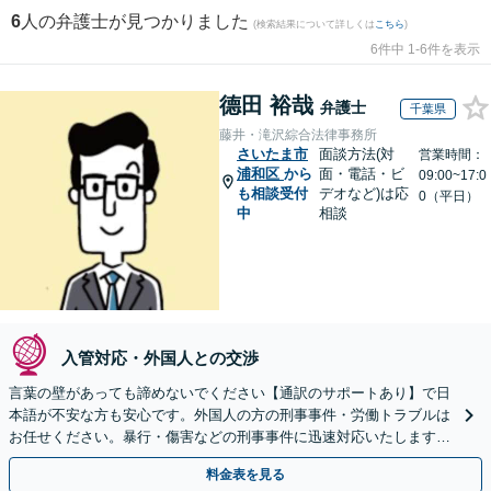
6
人の弁護士が見つかりました
(検索結果について詳しくは
こちら
)
6件中 1-6件を表示
德田 裕哉
弁護士
千葉県
藤井・滝沢綜合法律事務所
さいたま市
面談方法(対
営業時間：
浦和区
から
面・電話・ビ
09:00~17:0
も相談受付
デオなど)は応
0（平日）
中
相談
入管対応・外国人との交渉
言葉の壁があっても諦めないでください【通訳のサポートあり】で日
本語が不安な方も安心です。外国人の方の刑事事件・労働トラブルは
お任せください。暴行・傷害などの刑事事件に迅速対応いたします。
【事前予約で休日・夜間面談可】
料金表を見る