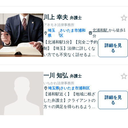
い。多くのお客様から高評価
をいただいています。【浦和
川上 幸夫
駅5分】【プライバシー配慮】
弁護士
【平日22時・土日祝20時ま
アネモネ法律事務所
で】【弁護士歴10年以上】
北浦和駅
から徒歩1
埼玉
さいたま市浦和
|
県
区
分
【北浦和駅1分】【完全ご予約
詳細を見
制】【埼玉】法律に詳しくな
る
い方でも不安なく話せるよ
う、わかりやすくご説明する
ことを心がけています。 難し
く感じがちな法律問題も、少
一川 知弘
弁護士
しずつ一緒に整理していきま
いちかわ法律事務所
しょう。
埼玉県
さいたま市浦和区
|
【浦和駅近く】【地域に根ざ
詳細を見
した弁護士】クライアントの
る
方々の満足を得られるよう最
善を尽くします。交通事故／
離婚問題／刑事事件／労働問
題／企業法務など、幅広く対