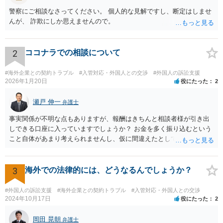
警察にご相談なさってください。 個人的な見解ですし、断定はしませ
んが、 詐欺にしか思えませんので。
2
ココナラでの相談について
#海外企業との契約トラブル
#入管対応・外国人との交渉
#外国人の訴訟支援
2026年1月20日
役にたった
2
瀬戸 伸一
弁護士
事実関係が不明な点もありますが、報酬はきちんと相談者様が引き出
しできる口座に入っていますでしょうか？ お金を多く振り込むという
こと自体があまり考えられませんし、仮に間違えたとしても、海外の
銀行預金口座に現金で振り込んで返金というのが通常と思いますの
で、paypayを使うというのは、話として怪しい感じがします。 絶対に
損のないように行動されるとよいと思われます。
3
海外での法律的には、どうなるんでしょうか？
#外国人の訴訟支援
#海外企業との契約トラブル
#入管対応・外国人との交渉
2024年10月17日
役にたった
2
岡田 晃朝
弁護士