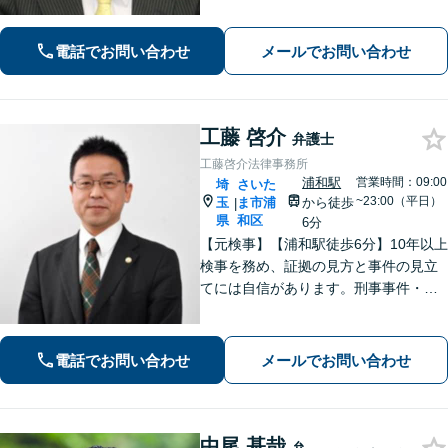
士」として企業法務、相続から借金問
題まで広く対応。裁判所隣の立地を活
かした迅速な行動力でサポートしま
電話でお問い合わせ
メールでお問い合わせ
す。まずはお気軽にご相談ください。
工藤 啓介
弁護士
工藤啓介法律事務所
浦和駅
営業時間：09:00
埼
さいた
~23:00（平日）
玉
ま市浦
から徒歩
|
県
和区
6分
【元検事】【浦和駅徒歩6分】10年以上
検事を務め、証拠の見方と事件の見立
てには自信があります。刑事事件・離
婚等の家事事件・企業法務のご相談を
お受けしております。まずはお問い合
わせ下さい。
電話でお問い合わせ
メールでお問い合わせ
中尾 基哉