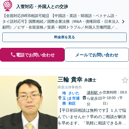
入管対応・外国人との交渉
【全国対応(WEB相談可能)】【中国語・英語・韓国語・ベトナム語・
タイ語対応可】国際相続／国際企業法務（M&A・債権回収・日本法人
顧問）／ビザ・在留資格／貿易・税関トラブル／外国人労働問題／外
国人刑事事件など、幅広いご相談に対応可能
料金表を見る
電話でお問い合わせ
メールでお問い合わせ
三輪 貴幸
弁護士
樟葉法律事務所
浦和駅
か
営業時間：09:0
埼
さいた
0~18:00（平
玉
ま市浦
ら徒歩10
|
県
和区
日）
分
【平日初回相談は無料です】１人で悩
んでいませんか？早めのご相談が解決
を早めます。「気軽に相談できる弁護