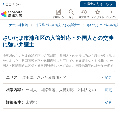
弁護士の方はこちら
ココナラへ
投稿する
探す
閲覧履歴
マイリスト
ログイン
ココナラ法律相談
埼玉県で法律相談できる弁護士
さいたま市で法律相
さいたま市浦和区の入管対応・外国人との交渉
に強い弁護士
埼玉県のさいたま市浦和区で入管対応・外国人との交渉に強い弁護士が6名見つ
かりました。初回面談無料や休日面談に対応している弁護士なども掲載中。外
国人・国際問題に関係する国際離婚やハーグ条約、国際結婚等の細かな分野で
の絞り込み検索もでき便利です。特に樟葉法律事務所の三輪 貴幸弁護士や工藤
啓介法律事務所の工藤 啓介弁護士、弁護士法人法律事務所フォレストの中尾 基
エリア
埼玉県、さいたま市浦和区
変更
哉弁護士のプロフィール情報や弁護士費用、強みなどが注目されています。
『さいたま市浦和区で土日や夜間に発生した入管対応・外国人との交渉のトラ
相談内容
外国人・国際問題、入管対応・外国人との交渉
変更
ブルを今すぐに弁護士に相談したい』『入管対応・外国人との交渉のトラブル
解決の実績豊富な近くの弁護士を検索したい』『初回相談無料で入管対応・外
国人との交渉を法律相談できるさいたま市浦和区内の弁護士に相談予約した
詳細条件
未選択
変更
い』などでお困りの相談者さんにおすすめです。