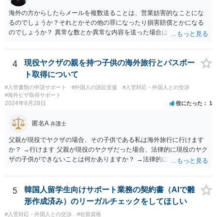
海外の方からしたらメールを複数送ることは、営業妨害的なことにな
るのでしょうか？それとかその他の罪になったり損害賠償とかになる
のでしょうか？ 異常な数とか異常な内容を送った場合はそういうこと
もあります。海外とあり、その国の法律がどうなっているのかわかり
ませんが、日本ではそうです。 しかし、現実には、あまりないかとは
思います。 お礼を送ったなら、もう伝っているでしょうから、今後
4
現役ヤクザの親を持つ子供の海外旅行とパスポー
は、止めておけばよいでしょう。
ト取得について
#入管書類の申請サポート
#外国人の訴訟支援
#入管対応・外国人との交渉
#海外ビザ取得サポート
2024年8月28日
役にたった
1
匿名A
弁護士
父親が現役でヤクザの場合、その子供である私は海外旅行に行けます
か？ →行けます 父親が現役のヤクザだった場合、法律的に現役のヤク
ザの子供ができないことは何かありますか？ →法律的に、ということ
であれば、ないかと思います。
5
韓国人留学生向けサポート業務の契約書（AIで雛
形作成済み）のリーガルチェックをしてほしい
#入管対応・外国人との交渉
#在留資格