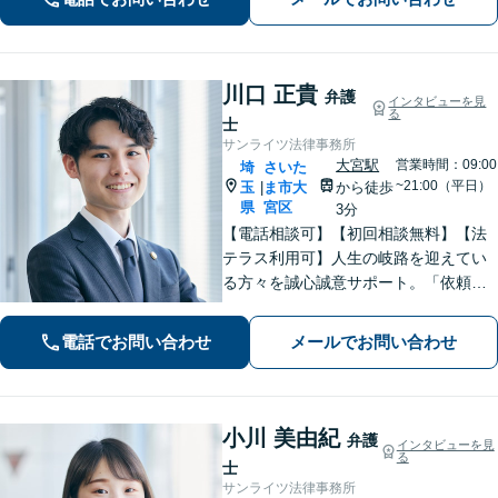
刑事事件／交通事故／労働問題など、
幅広く対応【完全個室】【大宮駅3分】
川口 正貴
弁護
インタビューを見
る
士
サンライツ法律事務所
大宮駅
営業時間：09:00
埼
さいた
~21:00（平日）
玉
ま市大
から徒歩
|
県
宮区
3分
【電話相談可】【初回相談無料】【法
テラス利用可】人生の岐路を迎えてい
る方々を誠心誠意サポート。「依頼者
さまとの対話を大事にしています」男
女問題／借金問題／相続／企業法務／
電話でお問い合わせ
メールでお問い合わせ
刑事事件／交通事故／労働問題など、
幅広く対応【完全個室】【大宮駅3分】
小川 美由紀
弁護
インタビューを見
る
士
サンライツ法律事務所