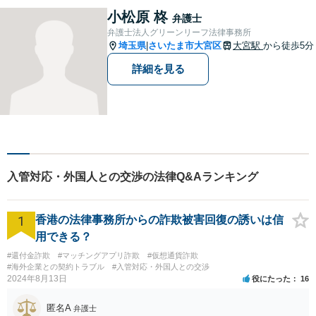
小松原 柊
弁護士
弁護士法人グリーンリーフ法律事務所
埼玉県
さいたま市大宮区
大宮駅
から徒歩5分
|
詳細を見る
入管対応・外国人との交渉の法律Q&Aランキング
1
香港の法律事務所からの詐欺被害回復の誘いは信
用できる？
#還付金詐欺
#マッチングアプリ詐欺
#仮想通貨詐欺
#海外企業との契約トラブル
#入管対応・外国人との交渉
2024年8月13日
役にたった
16
匿名A
弁護士