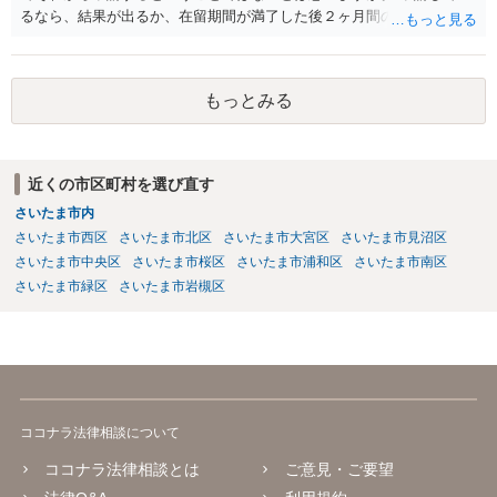
るなら、結果が出るか、在留期間が満了した後２ヶ月間のいずれか早
い日までは在留資格ありますので少々遅れても大丈夫だと思います。
コロナで２ヶ月も帰国が遅れることはまずないのではないでしょう
か。
もっとみる
近くの市区町村を選び直す
さいたま市内
さいたま市西区
さいたま市北区
さいたま市大宮区
さいたま市見沼区
さいたま市中央区
さいたま市桜区
さいたま市浦和区
さいたま市南区
さいたま市緑区
さいたま市岩槻区
ココナラ法律相談について
ココナラ法律相談とは
ご意見・ご要望