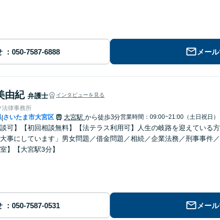
せ
メール
美由紀
弁護士
インタビューを見る
ツ法律事務所
県
さいたま市大宮区
大宮駅
から徒歩3分
営業時間：09:00~21:00（土日祝日）
|
談可】【初回相談無料】【法テラス利用可】人生の岐路を迎えている方
大事にしています」男女問題／借金問題／相続／企業法務／刑事事件／
室】【大宮駅3分】
せ
メール