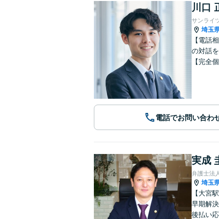
川口 
サンライ
埼玉
【電話相
の対話を
【完全個
電話でお問い合わ
実成 
弁護士法
埼玉
【大宮駅
早期解決
後払い応