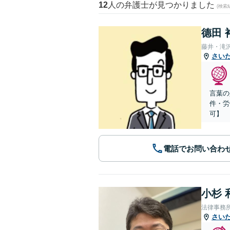
12
人の弁護士が見つかりました
(検索
德田 
藤井・滝
さい
言葉の
件・労
可】
電話でお問い合わ
小杉 
法律事務
さい