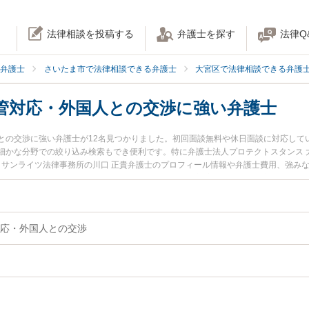
法律相談を投稿する
弁護士を探す
法律Q
弁護士
さいたま市で法律相談できる弁護士
大宮区で法律相談できる弁護
管対応・外国人との交渉に強い弁護士
との交渉に強い弁護士が12名見つかりました。初回面談無料や休日面談に対応して
細かな分野での絞り込み検索もでき便利です。特に弁護士法人プロテクトスタンス 
士、サンライツ法律事務所の川口 正貴弁護士のプロフィール情報や弁護士費用、強み
渉のトラブルを今すぐに弁護士に相談したい』『入管対応・外国人との交渉のトラ
渉を法律相談できるさいたま市大宮区内の弁護士に相談予約したい』などでお困り
応・外国人との交渉