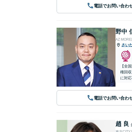
電話でお問い合わ
野中 
AZ MO
さい
【全国
権回収
に対応
電話でお問い合わ
趙 良
東京CITY