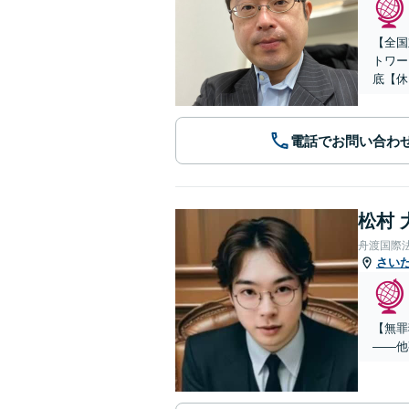
【全国
トワー
底【休
電話でお問い合わ
松村 
舟渡国際
さい
【無罪
——他