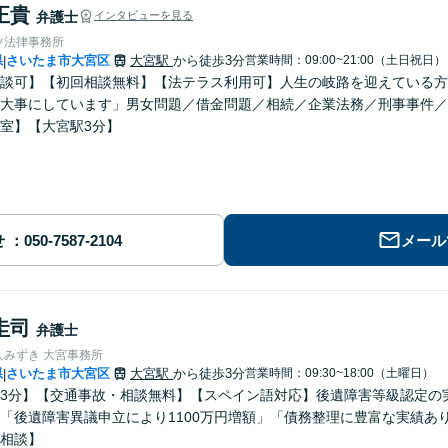
正貴
弁護士
インタビューを見る
ツ法律事務所
県
さいたま市大宮区
大宮駅
から徒歩3分
営業時間：09:00~21:00（土日祝日）
|
談可】【初回相談無料】【法テラス利用可】人生の岐路を迎えている方
大事にしています」男女問題／借金問題／相続／企業法務／刑事事件／
室】【大宮駅3分】
せ
メール
圭司
弁護士
人みずき 大宮事務所
県
さいたま市大宮区
大宮駅
から徒歩3分
営業時間：09:30~18:00（土曜日）
|
3分】【交通事故・相談無料】【スペイン語対応】後遺障害等級認定の
「後遺障害異議申立により1100万円増額」「債務整理に豊富な実績あ
相談】