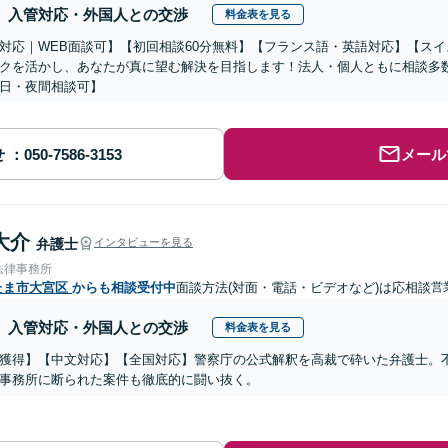
入管対応・外国人との交渉
料金表を見る
対応｜WEB面談可】【初回相談60分無料】【フランス語・英語対応】【ス
クを活かし、あなたが真に望む解決を目指します！法人・個人ともに相談多
日・夜間相談可】
せ
メール
大介
弁護士
インタビューを見る
法律事務所
たま市大宮区
からも相談受付中
面談方法(対面・電話・ビデオなど)は応相談
営
入管対応・外国人との交渉
料金表を見る
獲得】【中文対応】【全国対応】警察庁の公式解釈を高裁で砕いた弁護士。
事務所に断られた案件も徹底的に闘い抜く。