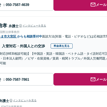
せ
メール
信孝
弁護士
インタビューを見る
RE国際法律事務所
たま市大宮区
からも相談受付中
面談方法(対面・電話・ビデオなど)は応相談
営
入管対応・外国人との交渉
料金表を見る
対応(WEB相談可能)】【中国語・英語・韓国語・ベトナム語・タイ語対応可
・日本法人顧問）／ビザ・在留資格／貿易・税関トラブル／外国人労働問題
可能
せ
メール
弁護士
インタビューを見る
 LIGHT法律事務所