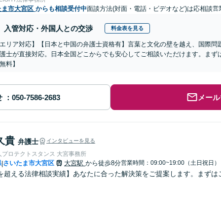
たま市大宮区
からも相談受付中
面談方法(対面・電話・ビデオなど)は応相談
営
入管対応・外国人との交渉
料金表を見る
エリア対応】【日本と中国の弁護士資格有】言葉と文化の壁を越え、国際問
護士が直接対応。日本全国どこからでも安心してご相談いただけます。まず
無料】
せ
メール
久貴
弁護士
インタビューを見る
人プロテクトスタンス 大宮事務所
県
さいたま市大宮区
大宮駅
から徒歩8分
営業時間：09:00~19:00（土日祝日）
|
を超える法律相談実績】あなたに合った解決策をご提案します。まずはご