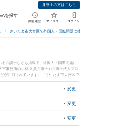
弁護士の方はこちら
&Aを探す
閲覧履歴
マイリスト
ログイン
士
さいたま市大宮区で外国人・国際問題に強い弁護士
さいたま市大宮区で
いる弁護士なども掲載中。外国人・国際問題に
大宮事務所の小林 久貴弁護士や弁護士法人プロ
などが注目されています。『さいたま市大宮区で
ブル解決の実績豊富な近くの弁護士を検索した
の相談者さんにおすすめです。
変更
変更
変更