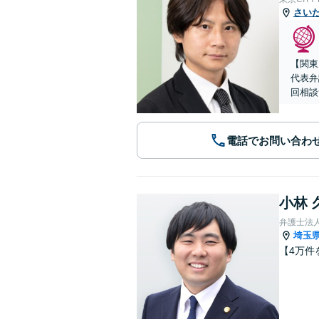
さい
【関東
代表弁
回相談
電話でお問い合わ
小林 
弁護士法
埼玉
【4万件