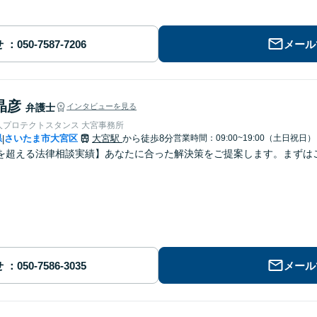
せ
メール
晶彦
弁護士
インタビューを見る
人プロテクトスタンス 大宮事務所
県
さいたま市大宮区
大宮駅
から徒歩8分
営業時間：09:00~19:00（土日祝日）
|
を超える法律相談実績】あなたに合った解決策をご提案します。まずはご
せ
メール