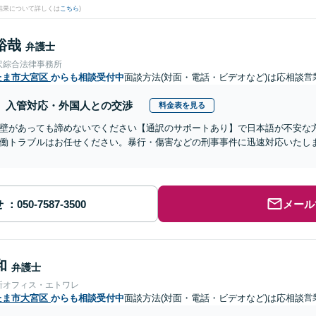
結果について詳しくは
こちら
)
裕哉
弁護士
沢綜合法律事務所
たま市大宮区
からも相談受付中
面談方法(対面・電話・ビデオなど)は応相談
営
入管対応・外国人との交渉
料金表を見る
壁があっても諦めないでください【通訳のサポートあり】で日本語が不安な
働トラブルはお任せください。暴行・傷害などの刑事事件に迅速対応いたし
せ
メール
和
弁護士
所オフィス・エトワレ
たま市大宮区
からも相談受付中
面談方法(対面・電話・ビデオなど)は応相談
営