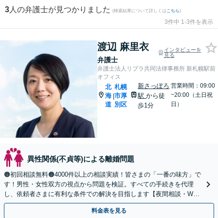
3
人の弁護士が見つかりました
(検索結果について詳しくは
こちら
)
3件中 1-3件を表示
渡辺 麻里衣
インタビューを
見る
弁護士
弁護士法人リブラ共同法律事務所 新札幌駅前
オフィス
新さっぽろ
営業時間：09:00
北
札幌
~20:00（土日祝
海
市厚
駅
から徒
|
道
別区
日）
歩1分
異性関係(不貞等)による離婚問題
🟠初回相談無料🟠4000件以上の相談実績！皆さまの「一番の味方」で
す！男性・女性双方の視点から問題を検証。すべての手続きを代理
し、依頼者さまに有利な条件での解決を目指します【夜間相談・WEB
面談可】【完全個室・秘密厳守】
料金表を見る