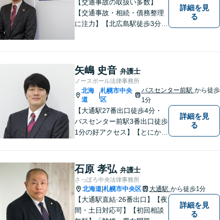
【交通事故の取扱い多数】
詳細を見
【交通事故・相続・債務整理
る
に注力】【北広島駅徒歩3分】
地元出身の弁護士がじっくり
耳を傾け、全力で取り組ませ
ていただきます。離婚、相
続、交通事故、労働、企業法
矢嶋 史音
弁護士
務など、多岐に渡る分野に精
ノースポール法律事務所
通しています。どうぞお気軽
バスセンター前駅
から徒歩
北海
札幌市中央
|
にご連絡ください。
道
区
1分
【大通駅27番出口徒歩4分・
詳細を見
バスセンター前駅3番出口徒歩
る
1分の好アクセス】【とにかく
説明のわかりやすさに自信あ
り】【相談だけでお悩みを解
決することもよくあります】
石原 孝弘
弁護士
法律だけにとらわれず、依頼
さっぽろ中央法律事務所
者にとってベストな解決方法
北海道
札幌市中央区
大通駅
から徒歩1分
|
を一緒に考えていきます。
【大通駅直結·26番出口】【夜
詳細を見
間・土日対応可】【初回相談
る