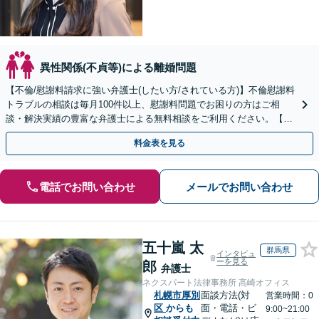
異性関係(不貞等)による離婚問題
【不倫/慰謝料請求に強い弁護士(したい方/されている方)】不倫慰謝料
トラブルの相談は毎月100件以上、慰謝料問題でお困りの方はご相
談・解決実績の豊富な弁護士による無料相談をご利用ください。【不
倫相談は初回0円】【全国対応】
料金表を見る
電話でお問い合わせ
メールでお問い合わせ
五十嵐 太
群馬県
インタビュ
ーを見る
郎
弁護士
ネクスパート法律事務所 高崎オフィス
札幌市厚別
面談方法(対
営業時間：0
区
からも
面・電話・ビ
9:00~21:00