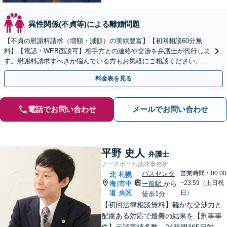
異性関係(不貞等)による離婚問題
【不貞の慰謝料請求（増額・減額）の実績豊富】【初回相談60分無
料】【電話・WEB面談可】相手方との連絡や交渉を弁護士が代行しま
す。慰謝料請求すべきか悩んでいる方もお気軽にご相談ください。最
善の解決策を一緒に見つけましょう。
料金表を見る
電話でお問い合わせ
メールでお問い合わせ
平野 史人
弁護士
ノースポール法律事務所
バスセンタ
営業時間：00:00
北
札幌
~23:59（土日祝
海
市中
ー前駅
から
|
道
央区
日）
徒歩1分
【初回法律相談無料】確かな交渉力と
配慮ある対応で最善の結果を【刑事事
件】示談実績多数。24時間365日対応