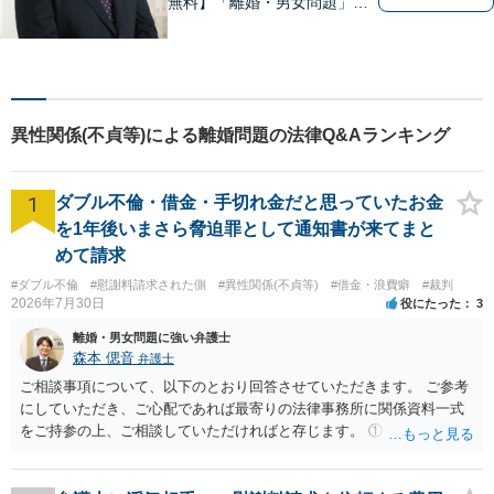
無料】「離婚・男女問題」
「刑事事件」 に注力していま
す。民事事件一般もご相談く
ださい。しっかりお話を伺
い、解決までの道筋を示しま
す。
異性関係(不貞等)による離婚問題の法律Q&Aランキング
1
ダブル不倫・借金・手切れ金だと思っていたお金
を1年後いまさら脅迫罪として通知書が来てまと
めて請求
#ダブル不倫
#慰謝料請求された側
#異性関係(不貞等)
#借金・浪費癖
#裁判
2026年7月30日
役にたった
3
離婚・男女問題に強い弁護士
森本 偲音
弁護士
ご相談事項について、以下のとおり回答させていただきます。 ご参考
にしていただき、ご心配であれば最寄りの法律事務所に関係資料一式
をご持参の上、ご相談していただければと存じます。 ① このLINEの
流れを見る限り、100万円は貸付金ではなく、手切れ金・和解金と評価
される可能性はあるのか ⇒LINEを含む１００万円の貸付に至るまでの