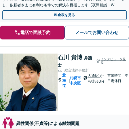
し、依頼者さまに有利な条件での解決を目指します【夜間相談・WEB
面談可】【完全個室・秘密厳守】
料金表を見る
電話で面談予約
メールでお問い合わせ
石川 貴博
弁護
インタビューを見
る
士
石川総合法律事務所
北
大通駅
か
営業時間：本
札幌市
海
|
日定休日
ら徒歩3分
中央区
道
異性関係(不貞等)による離婚問題