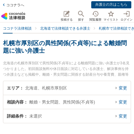
弁護士の方はこちら
ココナラへ
投稿する
探す
閲覧履歴
マイリスト
ログイン
ココナラ法律相談
北海道で法律相談できる弁護士
札幌市で法律相談で
札幌市厚別区の異性関係(不貞等)による離婚問
題に強い弁護士
北海道の札幌市厚別区で異性関係(不貞等)による離婚問題に強い弁護士が3名見
つかりました。初回面談無料や休日面談に対応している弁護士、解決事例を持
つ弁護士なども掲載中。離婚・男女問題に関係する財産分与や養育費、親権等
の細かな分野での絞り込み検索もでき便利です。特に弁護士法人リブラ共同法
律事務所 新札幌駅前オフィスの渡辺 麻里衣弁護士や弁護士法人リブラ共同法律
エリア
北海道、札幌市厚別区
変更
事務所 新札幌駅前オフィスの小泉 純弁護士、厚別法律事務所の村上 充洋弁護
士のプロフィール情報や弁護士費用、強みなどが注目されています。『札幌市
相談内容
離婚・男女問題、異性関係(不貞等)
変更
厚別区で土日や夜間に発生した異性関係(不貞等)による離婚問題のトラブルを今
すぐに弁護士に相談したい』『異性関係(不貞等)による離婚問題のトラブル解決
の実績豊富な近くの弁護士を検索したい』『初回相談無料で異性関係(不貞等)に
詳細条件
未選択
変更
よる離婚問題を法律相談できる札幌市厚別区内の弁護士に相談予約したい』な
どでお困りの相談者さんにおすすめです。