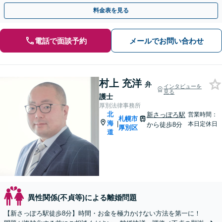
を目指します【夜間相談可】【完全個室】
料金表を見る
電話で面談予約
メールでお問い合わせ
村上 充洋
弁
インタビューを
見る
護士
厚別法律事務所
北
新さっぽろ駅
営業時間：
札幌市
海
|
本日定休日
から徒歩8分
厚別区
道
異性関係(不貞等)による離婚問題
【新さっぽろ駅徒歩8分】時間・お金を極力かけない方法を第一に！