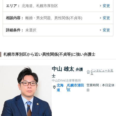
エリア
北海道、札幌市厚別区
変更
相談内容
離婚・男女問題、異性関係(不貞等)
変更
詳細条件
未選択
変更
札幌市厚別区から近い異性関係(不貞等)に強い弁護士
中山 雄太
弁護
インタビューを見
る
士
中山Drive法律事務所
北海
札幌市清田
営業時間：本日定休
|
道
区
日