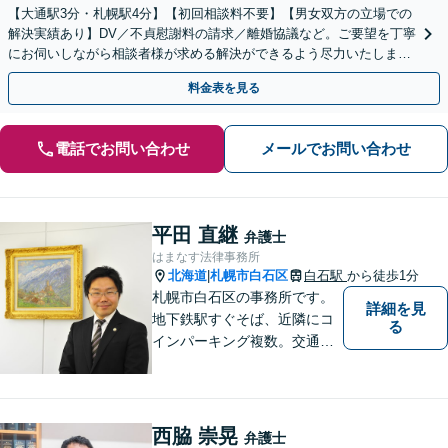
【大通駅3分・札幌駅4分】【初回相談料不要】【男女双方の立場での
解決実績あり】DV／不貞慰謝料の請求／離婚協議など。ご要望を丁寧
にお伺いしながら相談者様が求める解決ができるよう尽力いたしま
す。財産分与が絡むような複雑な案件もお任せください。
料金表を見る
電話でお問い合わせ
メールでお問い合わせ
平田 直継
弁護士
はまなす法律事務所
北海道
札幌市白石区
白石駅
から徒歩1分
|
札幌市白石区の事務所です。
詳細を見
地下鉄駅すぐそば、近隣にコ
る
インパーキング複数。交通の
利便も良く、近隣の厚別区、
豊平区、清田区、北広島市、
恵庭市、千歳市、江別市から
もアクセス良好。相続、交通
西脇 崇晃
弁護士