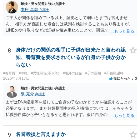
離婚・男女問題に強い弁護士
値と夫との関係との均衡のように思います。 ③行政書士に委任をして
本庄 卓磨
弁護士
いるのであれば，どのような内容の委任なのか不明ですが，その行政
書士との協議になると思います。請求するか，訴訟にするか，その点
ご主人が関係を認めている以上、証拠として弱いとまでは言えませ
の見極めや，相手方は性交類似行為は認めているのか，それさえも否
ん。 相手方が否認した場合には裁判を検討することもあり得ますが、
定しているのかによって，考え方・進め方は変わってくると思いま
LINEのやり取りなどの証拠を積み重ねることで、関係が認定される余
す。 ④性交類似行為を認めているにもかかわらず支払を拒否するので
地は十分にあります。 ただし、手元の証拠でどこまで認定できるかは
あれば，本人（行政書士でも同じだと思います。）への対応ではあま
個別の事情によりますので、お早めに弁護士に相談されることをおす
り変わらないように思います。減額で折り合えるなら本人様の交渉で
すめします。
8
身体だけの関係の相手に子供が出来たと言われ認
もよいように思いますが，ゼロかどうかの観点であれば，訴訟に進む
知、養育費を要求されているが自身の子供か分か
しかなくなるようにも思います。そうしますと，お近くの弁護士に相
らない
談して進めることを検討した方がよいようにも思います。
#養育費
#中絶
#異性関係(不貞等)
#婚外の妊娠
#子の認知
#不倫慰謝料
2026年7月17日
役にたった
3
離婚・男女問題に強い弁護士
泉 亮介
弁護士
まずはDNA鑑定等を通してご自身の子なのかどうかを確認することが
必要となります。 また妊娠期間中の収入補償については、そもそも支
払義務自体から争いとなるかと思われます。仮に自身の子であったと
して、そのことから当然に補償義務が発生するものではありません。
相手に弁護士がついているということであれば、依頼をするかしない
かは別として一度ご自身も個別に弁護士に相談をされたほうが良いで
9
名誉毀損と言えますか
しょう。