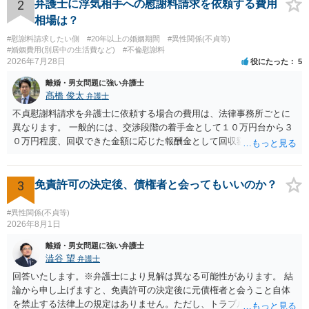
やり取り等の経緯、誓約書の内容等を踏まえて、関係を清算するため
2
弁護士に浮気相手への慰謝料請求を依頼する費用
の 金銭であったと評価される可能性はあると考えます。 ② 「今後一
相場は？
切関与しないなら100万円振り込む」というLINEや誓約書は、裁判上
#慰謝料請求したい側
#20年以上の婚姻期間
#異性関係(不貞等)
どの程度証拠価値があるのか ⇒前後のやり取りや誓約書の具体的内容
#婚姻費用(別居中の生活費など)
#不倫慰謝料
を見ない限り、具体的な判断はできませんが、一定の証拠価値はある
2026年7月28日
役にたった
5
と考えます。 ③ 借用書があっても、後から100万円を貸付扱いに変更
離婚・男女問題に強い弁護士
することは認められるのか。 ⇒おそらく１００万円は不当利得（受け
髙橋 俊太
弁護士
取る正当な権利がないのに利益を取得した）として返還請求されてい
るものかと推察しますので、 貸金返還ではないかと存じます。 ④ 私
不貞慰謝料請求を弁護士に依頼する場合の費用は、法律事務所ごとに
は現在、収入も不安定で貯金もなくリボ払い借金が既に約100万あり。
異なります。 一般的には、交渉段階の着手金として１０万円台から３
今年に再婚したが主人はお金に厳しい為、一括で220万円を支払う事は
０万円程度、回収できた金額に応じた報酬金として回収額の１０％か
困難 仮に裁判で敗訴した場合でも、分割払いになる可能性はあります
ら２０％程度が設定されていることがあります。訴訟に移行する場合
か。 ⇒判決となり敗訴してしまった場合は、強制執行により不動産等
には、追加着手金や日当、実費が発生することもあります。 もっと
の財産を差し押さえられ、そこから債権回収が図られることになりま
も、証拠が十分にあるか、相手方の住所・勤務先が分かるか、慰謝料
3
免責許可の決定後、債権者と会ってもいいのか？
すが、 和解であれば柔軟な解決が可能ですので、その場合は分割払
額、離婚の有無、交渉で終わるか訴訟まで見込むかによって、費用は
いにより支払うことも十分可能です。 ⑤ このような事情であれば、私
変わり得ます。依頼前に、交渉だけの場合、訴訟になった場合、回収
#異性関係(不貞等)
は120万円のみ和解交渉を続けるべきでしょうか。 ⇒ご相談者様の認
できなかった場合の費用を確認しておくとよいでしょう。 弁護士選び
2026年8月1日
識を前提にすれば、１００万円も含めて返済する必要はないと考えら
では、不貞慰謝料案件の経験が相応にあるか、費用体系が明確か、見
離婚・男女問題に強い弁護士
れるため、 120万円のみについて交渉を続けることがベターかと存じ
通しを過度に楽観的に言い過ぎないか、質問に具体的に答えてくれる
澁谷 望
弁護士
ます。
か、連絡方法（メール、電話、弁護士直接か事務局員を介するかな
回答いたします。※弁護士により見解は異なる可能性があります。 結
ど）や対応スピードが合うかを確認するとよいと思います。いずれに
論から申し上げますと、免責許可の決定後に元債権者と会うこと自体
しましても、弁護士への相談・依頼にあたっては、証拠資料、夫と相
を禁止する法律上の規定はありません。ただし、トラブル防止の観点
手方の関係、相手方の氏名・住所等、夫婦関係への影響、離婚予定の