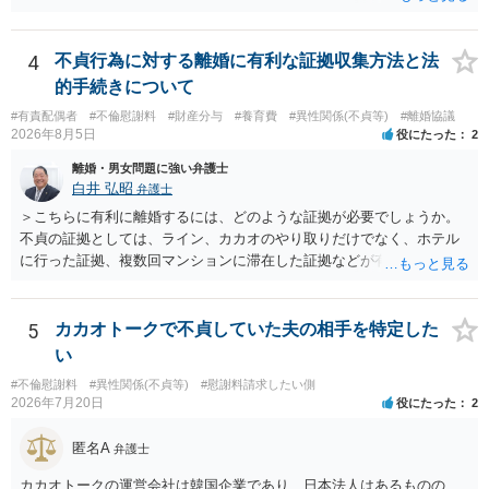
から慎重な対応が必要です。 今後の付き合い方で気をつけるべきポイ
有無など事実関係をよく整理して相談されることをお勧めいたしま
ントは以下の通りです。 ・金銭のやり取りや返済の約束は絶対にしな
す。
い（免責された借金を任意でも支払ってしまうとトラブルの元になり
4
不貞行為に対する離婚に有利な証拠収集方法と法
ます） ・過去のDVや過剰請求の経緯を踏まえ、相手の感情に流されな
的手続きについて
い ・予定通り毅然とした態度で距離を置く 法律上の制限はないもの
#有責配偶者
#不倫慰謝料
#財産分与
#養育費
#異性関係(不貞等)
#離婚協議
の、ご自身の生活と精神的な安定を守るためにも、お互いに距離を置
2026年8月5日
役にたった
2
くというご判断は非常に賢明かと思います。
離婚・男女問題に強い弁護士
白井 弘昭
弁護士
＞こちらに有利に離婚するには、どのような証拠が必要でしょうか。
不貞の証拠としては、ライン、カカオのやり取りだけでなく、ホテル
に行った証拠、複数回マンションに滞在した証拠などが有効です。 不
貞の証拠があれば、離婚をさらに有利に進める（離婚したい時期に離
婚する、慰謝料をとるなど）ことができると思われます。 ただし、不
貞発覚後、長期間同居を続けると、不貞を許したとの評価につながる
5
カカオトークで不貞していた夫の相手を特定した
場合がありますので、ご注意ください。 以上、ご参考まで。
い
#不倫慰謝料
#異性関係(不貞等)
#慰謝料請求したい側
2026年7月20日
役にたった
2
匿名A
弁護士
カカオトークの運営会社は韓国企業であり、日本法人はあるものの、