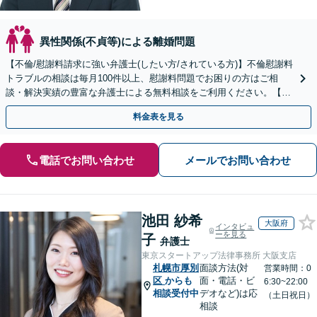
異性関係(不貞等)による離婚問題
【不倫/慰謝料請求に強い弁護士(したい方/されている方)】不倫慰謝料
トラブルの相談は毎月100件以上、慰謝料問題でお困りの方はご相
談・解決実績の豊富な弁護士による無料相談をご利用ください。【不
倫相談は初回0円】【北海道・東北エリア対応】
料金表を見る
電話でお問い合わせ
メールでお問い合わせ
池田 紗希
大阪府
インタビュ
ーを見る
子
弁護士
東京スタートアップ法律事務所 大阪支店
札幌市厚別
面談方法(対
営業時間：0
区
からも
面・電話・ビ
6:30~22:00
相談受付中
デオなど)は応
（土日祝日）
相談