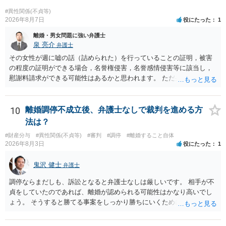
#異性関係(不貞等)
2026年8月7日
役にたった
1
離婚・男女問題に強い弁護士
泉 亮介
弁護士
その女性が週に嘘の話（詰められた）を行っていることの証明，被害
の程度の証明ができる場合，名誉権侵害，名誉感情侵害等に該当し，
慰謝料請求ができる可能性はあるかと思われます。 ただ弁護士費用を
考えると費用倒れとなるリスクも考えられるため，慎重にご検討され
た方が良いでしょう。
10
離婚調停不成立後、弁護士なしで裁判を進める方
法は？
#財産分与
#異性関係(不貞等)
#審判
#調停
#離婚すること自体
2026年8月3日
役にたった
1
鬼沢 健士
弁護士
調停ならまだしも、訴訟となると弁護士なしは厳しいです。 相手が不
貞をしていたのであれば、離婚が認められる可能性はかなり高いでし
ょう。 そうすると勝てる事案をしっかり勝ちにいくためにも弁護士委
任を強くおすすめします。