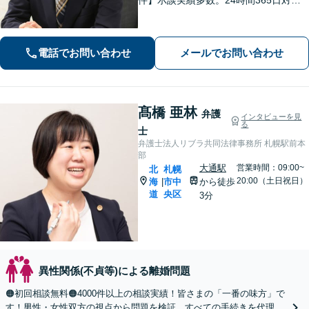
で身柄解放・不起訴を目指します【交
通事故】保険会社顧問事務所での勤務
経験あり。【バスセンター前駅3番出口
電話でお問い合わせ
メールでお問い合わせ
徒歩1分】
髙橋 亜林
弁護
インタビューを見
る
士
弁護士法人リブラ共同法律事務所 札幌駅前本
部
大通駅
営業時間：09:00~
北
札幌
20:00（土日祝日）
海
市中
から徒歩
|
道
央区
3分
異性関係(不貞等)による離婚問題
🟠初回相談無料🟠4000件以上の相談実績！皆さまの「一番の味方」で
す！男性・女性双方の視点から問題を検証。すべての手続きを代理