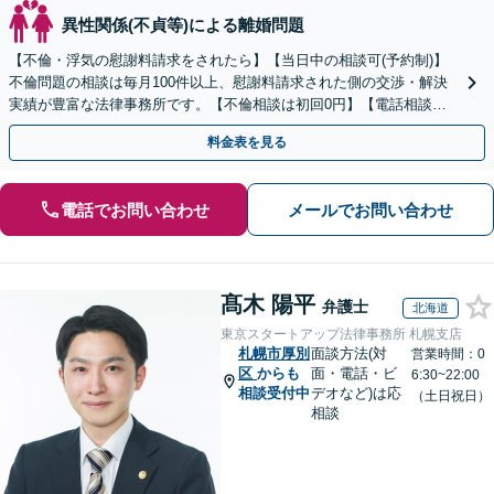
異性関係(不貞等)による離婚問題
【不倫・浮気の慰謝料請求をされたら】【当日中の相談可(予約制)】
不倫問題の相談は毎月100件以上、慰謝料請求された側の交渉・解決
実績が豊富な法律事務所です。【不倫相談は初回0円】【電話相談で
ご契約まで対応可/来所不要】
料金表を見る
電話でお問い合わせ
メールでお問い合わせ
髙木 陽平
弁護士
北海道
東京スタートアップ法律事務所 札幌支店
札幌市厚別
面談方法(対
営業時間：0
区
からも
面・電話・ビ
6:30~22:00
相談受付中
デオなど)は応
（土日祝日）
相談