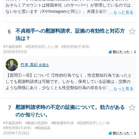
おそらくアカウントは韓国本社（のサーバー）が管理しているのでは
ないかと思います（XやInstagramと同じ）。弁護士会照会は日本法に
基づく制度であり、送付先は日本国内とするのが原則で、外国企業に
対する照会は基本的にできないと解されています（弁護士会によって
は例外的に認める扱いもありますが、かなり限定されているので一般
6
不貞相手への慰謝料請求、証拠の有効性と対応方
的ではないでしょう）。もし韓国本社がアカウント管理をしているな
法は？
ら、日本法人へ送っても「ウチでは管理していない」という回答にな
#不倫慰謝料
#慰謝料請求したい側
#異性関係(不貞等)
ります。 個人で直接他人のID情報の開示を求めても拒否されるでしょ
2026年8月5日
役にたった
1
う。
竹本 真紀
弁護士
【質問①～④】について ①性的行為でなく，性交類似行為であったと
しても慰謝料請求は可能です。しかも，保有している証拠は，交際の
ような関係にあり，少なくとも性交類似行為の存在を確実に証明でき
るものです（裏を返せば，証拠で認められる範囲でしか認めていない
ことを窺わせるものです。）。ですから，慰謝料請求を進めることで
よいと思います。 ただ．慰謝料額については，婚姻破綻に至っていな
7
慰謝料請求時の不定の証拠について。効力がある
いとして，この点を考慮されることになるかもしれません。 ②夫との
のか知りたい。
今後のことを考えて書いてもらうか否かを検討するのがよいと思いま
#不倫慰謝料
#離婚の慰謝料
#離婚書類作成
#慰謝料請求したい側
す。今ある証拠以上のことを証明（証明力を強めることも含む）でき
#異性関係(不貞等)
#離婚協議
るのであれば，前向きに検討を進めるという考え方でもよいでしょ
2026年7月29日
役にたった
1
う。慰謝料請求としては証拠として使えることが前提であり，その価