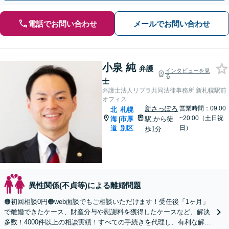
電話でお問い合わせ
メールでお問い合わせ
小泉 純
弁護
インタビューを見
る
士
弁護士法人リブラ共同法律事務所 新札幌駅前
オフィス
新さっぽろ
営業時間：09:00
北
札幌
~20:00（土日祝
海
市厚
駅
から徒
|
道
別区
日）
歩1分
異性関係(不貞等)による離婚問題
🟠初回相談0円🟠web面談でもご相談いただけます！受任後「1ヶ月」
で離婚できたケース、財産分与や慰謝料を獲得したケースなど、解決
多数！4000件以上の相談実績！すべての手続きを代理し、有利な解決