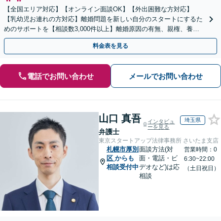
【全国エリア対応】【オンライン面談OK】【外出困難な方対応】
【乳幼児お連れの方対応】離婚問題を新しい自分のスタートにするた
めのサポートを【相談数3,000件以上】離婚原因の有無、親権、養育
費、財産分与、慰謝料請求【夜間・休日相談可】
料金表を見る
電話でお問い合わせ
メールでお問い合わせ
山口 真吾
埼玉県
インタビュ
ーを見る
弁護士
東京スタートアップ法律事務所 さいたま支店
札幌市厚別
面談方法(対
営業時間：0
区
からも
面・電話・ビ
6:30~22:00
相談受付中
デオなど)は応
（土日祝日）
相談