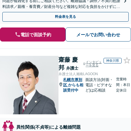
問題が複雑化する前にご相談ください。離婚協議・調停／不貞の慰謝
料請求／親権・養育費／財産分与など複雑な対応を負担をかけずに。
【初回面談無料】【完全個室・子連れ相談可】
料金表を見る
電話で面談予約
メールでお問い合わせ
齋藤 慶
神奈川県
インタビュ
ーを見る
邦
弁護士
弁護士法人湘南LAGOON
営業時
札幌市厚別
面談方法(対面・
区
からも相
電話・ビデオな
間：本日
談受付中
ど)は応相談
定休日
異性関係(不貞等)による離婚問題