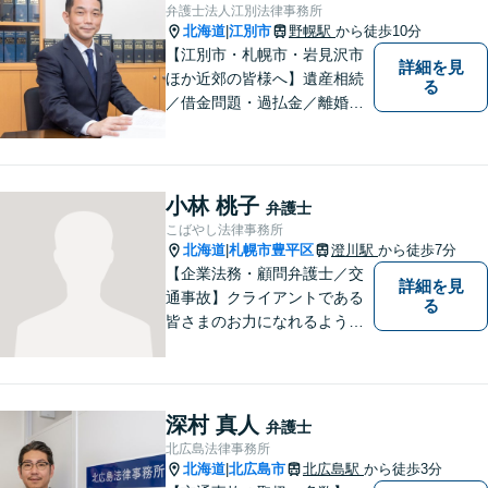
事故、離婚、債務整理など幅
弁護士法人江別法律事務所
広く対応する４０代の経験豊
北海道
江別市
野幌駅
から徒歩10分
|
富な弁護士です。
【江別市・札幌市・岩見沢市
詳細を見
ほか近郊の皆様へ】遺産相続
る
／借金問題・過払金／離婚／
不貞慰謝料／交通事故／刑事
事件など、個人のお悩みから
事業・会社関係のご相談まで
気軽にお問い合わせ下さい。
小林 桃子
弁護士
こばやし法律事務所
北海道
札幌市豊平区
澄川駅
から徒歩7分
|
【企業法務・顧問弁護士／交
詳細を見
通事故】クライアントである
る
皆さまのお力になれるよう全
力を尽くします。お気軽にお
相談ください。
深村 真人
弁護士
北広島法律事務所
北海道
北広島市
北広島駅
から徒歩3分
|