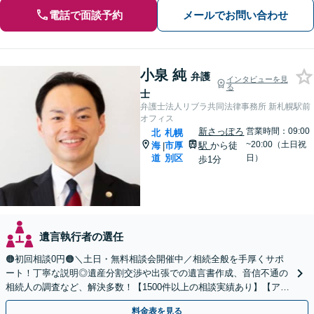
電話で面談予約
メールでお問い合わせ
小泉 純
弁護
インタビューを見
る
士
弁護士法人リブラ共同法律事務所 新札幌駅前
オフィス
新さっぽろ
営業時間：09:00
北
札幌
~20:00（土日祝
海
市厚
駅
から徒
|
道
別区
日）
歩1分
遺言執行者の選任
🟠初回相談0円🟠＼土日・無料相談会開催中／相続全般を手厚くサポ
ート！丁寧な説明◎遺産分割交渉や出張での遺言書作成、音信不通の
相続人の調査など、解決多数！【1500件以上の相談実績あり】【アク
セス良好】【分かりやすい料金体系】
料金表を見る