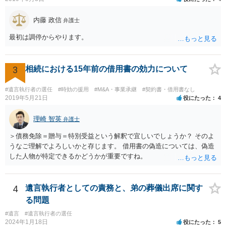
内藤 政信
弁護士
最初は調停からやります。
3
相続における15年前の借用書の効力について
#遺言執行者の選任
#時効の援用
#M&A・事業承継
#契約書・借用書なし
2019年5月21日
役にたった
4
理崎 智英
弁護士
＞債務免除＝贈与＝特別受益という解釈で宜しいでしょうか？ そのよ
うなご理解でよろしいかと存じます。 借用書の偽造については、偽造
した人物が特定できるかどうかが重要ですね。
4
遺言執行者としての責務と、弟の葬儀出席に関す
る問題
#遺言
#遺言執行者の選任
2024年1月18日
役にたった
5