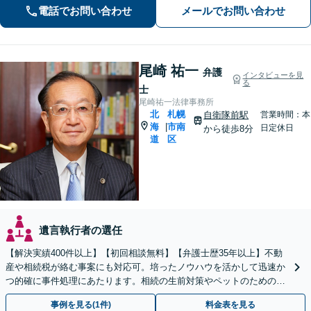
度弁護士にご相談ください。最善の解
電話でお問い合わせ
メールでお問い合わせ
決策を共に考えていきましょう。
尾崎 祐一
弁護
インタビューを見
る
士
尾崎祐一法律事務所
北
札幌
自衛隊前駅
営業時間：本
海
市南
|
日定休日
から徒歩8分
道
区
遺言執行者の選任
【解決実績400件以上】【初回相談無料】【弁護士歴35年以上】不動
産や相続税が絡む事案にも対応可。培ったノウハウを活かして迅速か
つ的確に事件処理にあたります。相続の生前対策やペットのための年
金システムもお任せ【完全個室】【自衛隊前駅8分】
事例を見る(1件)
料金表を見る