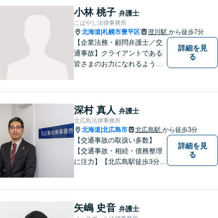
気軽にお問い合わせ下さい。
小林 桃子
弁護士
こばやし法律事務所
北海道
札幌市豊平区
澄川駅
から徒歩7分
|
【企業法務・顧問弁護士／交
詳細を見
通事故】クライアントである
る
皆さまのお力になれるよう全
力を尽くします。お気軽にお
相談ください。
深村 真人
弁護士
北広島法律事務所
北海道
北広島市
北広島駅
から徒歩3分
|
【交通事故の取扱い多数】
詳細を見
【交通事故・相続・債務整理
る
に注力】【北広島駅徒歩3分】
地元出身の弁護士がじっくり
耳を傾け、全力で取り組ませ
ていただきます。離婚、相
続、交通事故、労働、企業法
矢嶋 史音
弁護士
務など、多岐に渡る分野に精