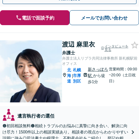
電話で面談予約
メールでお問い合わせ
渡辺 麻里衣
インタビューを
見る
弁護士
弁護士法人リブラ共同法律事務所 新札幌駅前
オフィス
新さっぽろ
営業時間：09:00
北
札幌
~20:00（土日祝
海
市厚
駅
から徒
|
道
別区
日）
歩1分
遺言執行者の選任
🟠初回相談無料🟠相続トラブルのお悩みに真摯に向き合い、解決に向
け尽力！1500件以上の相談実績あり。相談者の視点からわかりやすい
説明に強み◎司法書士や税理士、不動産会社をご紹介し、登記や相続