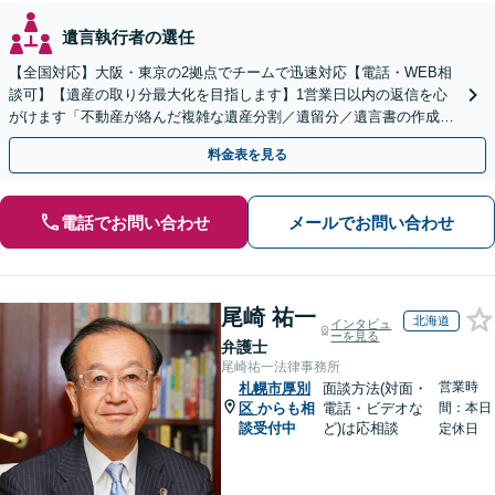
遺言執行者の選任
【全国対応】大阪・東京の2拠点でチームで迅速対応【電話・WEB相
談可】【遺産の取り分最大化を目指します】1営業日以内の返信を心
がけます「不動産が絡んだ複雑な遺産分割／遺留分／遺言書の作成・
執行／事業承継など、お任せください」【休日相談あり】
料金表を見る
電話でお問い合わせ
メールでお問い合わせ
尾崎 祐一
北海道
インタビュ
ーを見る
弁護士
尾崎祐一法律事務所
営業時
札幌市厚別
面談方法(対面・
区
からも相
電話・ビデオな
間：本日
談受付中
ど)は応相談
定休日