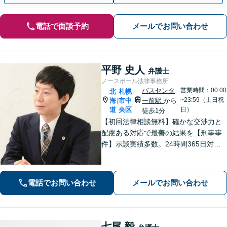
電話で面談予約
メールでお問い合わせ
平野 史人
弁護士
ノースポール法律事務所
バスセンタ
営業時間：00:00
北
札幌
~23:59（土日祝
海
市中
ー前駅
から
|
道
央区
日）
徒歩1分
【初回法律相談無料】確かな交渉力と
配慮ある対応で最善の結果を【刑事事
件】示談実績多数。24時間365日対応
で身柄解放・不起訴を目指します【交
通事故】保険会社顧問事務所での勤務
経験あり。【バスセンター前駅3番出口
電話でお問い合わせ
メールでお問い合わせ
徒歩1分】
七尾 毅