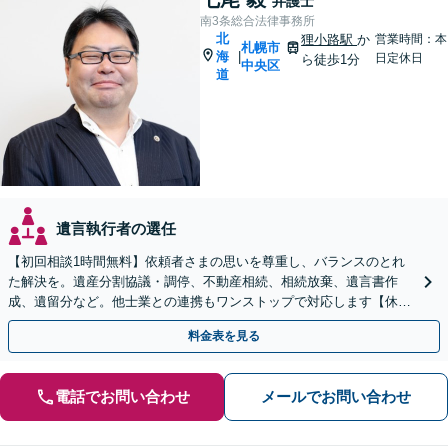
弁護士
南3条総合法律事務所
北
狸小路駅
か
営業時間：本
札幌市
海
|
日定休日
ら徒歩1分
中央区
道
遺言執行者の選任
【初回相談1時間無料】依頼者さまの思いを尊重し、バランスのとれ
た解決を。遺産分割協議・調停、不動産相続、相続放棄、遺言書作
成、遺留分など。他士業との連携もワンストップで対応します【休
日・夜間面談OK】【すすきの駅2分】
料金表を見る
電話でお問い合わせ
メールでお問い合わせ