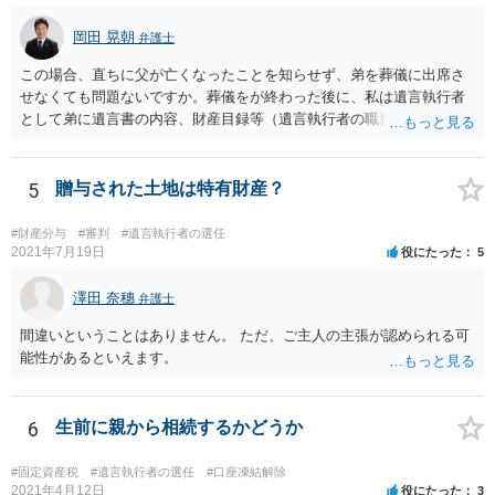
岡田 晃朝
弁護士
この場合、直ちに父が亡くなったことを知らせず、弟を葬儀に出席さ
せなくても問題ないですか。葬儀をが終わった後に、私は遺言執行者
として弟に遺言書の内容、財産目録等（遺言執行者の職務）を知らせ
ればよいですか。 葬儀は喪主が主催する行事ですから、誰を参加させ
るかは喪主の自由です。 呼ばなくてもかまいません。 そもそも、そう
いう法律関係にありません。 遺言の内容と遺産の総額の通知、公正証
5
贈与された土地は特有財産？
書でない場合は遺言の検認については、執行者に通知義務があるの
で、対応しましょう。 そのあとは遺留分の請求などがあればそれへの
#財産分与
#審判
#遺言執行者の選任
対応となるでしょう。
2021年7月19日
役にたった
5
澤田 奈穗
弁護士
間違いということはありません。 ただ、ご主人の主張が認められる可
能性があるといえます。
6
生前に親から相続するかどうか
#固定資産税
#遺言執行者の選任
#口座凍結解除
2021年4月12日
役にたった
3