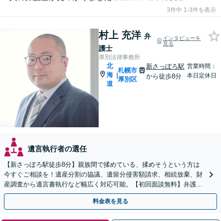
3件中 1-3件を表示
村上 充洋
弁
インタビューを
見る
護士
厚別法律事務所
北
新さっぽろ駅
営業時間：
札幌市
海
|
本日定休日
から徒歩8分
厚別区
道
遺言執行者の選任
【新さっぽろ駅徒歩8分】親族間で揉めている、揉めそうという方は
今すぐご相談を！遺産分割の協議、遺留分侵害額請求、相続放棄、財
産調査から遺言書執行など幅広く対応可能。【初回面談無料】弁護士
が窓口になりストレス軽減！
料金表を見る