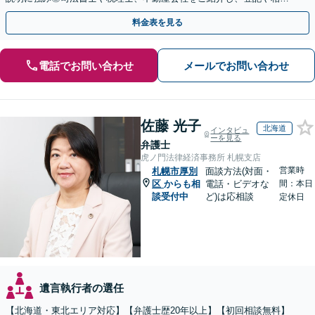
税の申告までワンストップで対応【夜間相談可】
料金表を見る
電話でお問い合わせ
メールでお問い合わせ
佐藤 光子
北海道
インタビュ
ーを見る
弁護士
虎ノ門法律経済事務所 札幌支店
営業時
札幌市厚別
面談方法(対面・
区
からも相
電話・ビデオな
間：本日
談受付中
ど)は応相談
定休日
遺言執行者の選任
【北海道・東北エリア対応】【弁護士歴20年以上】【初回相談無料】