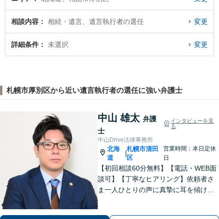
相談内容
相続・遺言、遺言執行者の選任
変更
詳細条件
未選択
変更
札幌市厚別区から近い遺言執行者の選任に強い弁護士
中山 雄太
弁護
インタビューを見
る
士
中山Drive法律事務所
北海
札幌市清田
営業時間：本日定休
|
道
区
日
【初回相談60分無料】【電話・WEB面
談可】【丁寧なヒアリング】依頼者さ
ま一人ひとりの声に真摯に耳を傾け、
「寄り添う」ことを大切にしておりま
す。どのようなお悩みでも、まずは一