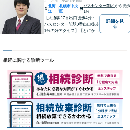
ノースポール法律事務所
通しています。どうぞお気軽
バスセンター前駅
から徒歩
北海
札幌市中央
|
にご連絡ください。
道
区
1分
【大通駅27番出口徒歩4分・
詳細を見
バスセンター前駅3番出口徒歩
る
1分の好アクセス】【とにかく
説明のわかりやすさに自信あ
り】【相談だけでお悩みを解
決することもよくあります】
法律だけにとらわれず、依頼
相続に関する診断ツール
者にとってベストな解決方法
を一緒に考えていきます。