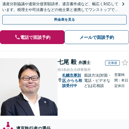
遺産分割協議や遺留分侵害額請求、遺言書作成など、幅広く対応して
います。税理士や司法書士などの他士業と連携してワンストップでの
解決が可能です。ぜひご相談ください。
料金表を見る
電話で面談予約
メールで面談予約
七尾 毅
弁護士
北海道
南3条総合法律事務所
営業時
札幌市厚別
面談方法(対面・
区
からも相
電話・ビデオな
間：本日
談受付中
ど)は応相談
定休日
遺言執行者の選任