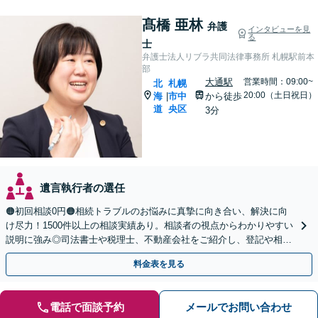
髙橋 亜林
弁護
インタビューを見
る
士
弁護士法人リブラ共同法律事務所 札幌駅前本
部
大通駅
営業時間：09:00~
北
札幌
20:00（土日祝日）
海
市中
から徒歩
|
道
央区
3分
遺言執行者の選任
🟠初回相談0円🟠相続トラブルのお悩みに真摯に向き合い、解決に向
け尽力！1500件以上の相談実績あり。相談者の視点からわかりやすい
説明に強み◎司法書士や税理士、不動産会社をご紹介し、登記や相続
税の申告までワンストップで対応【夜間相談可】
料金表を見る
電話で面談予約
メールでお問い合わせ