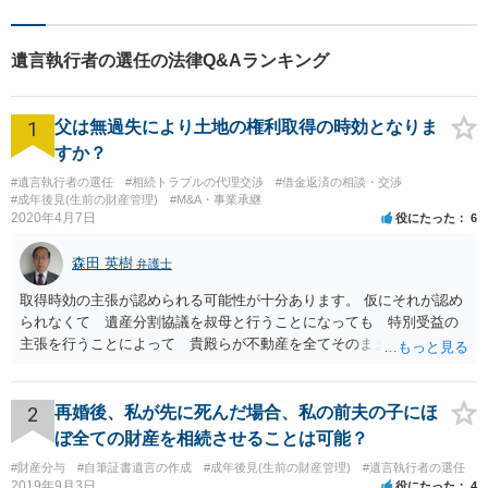
遺言執行者の選任の法律Q&Aランキング
1
父は無過失により土地の権利取得の時効となりま
すか？
#遺言執行者の選任
#相続トラブルの代理交渉
#借金返済の相談・交渉
#成年後見(生前の財産管理)
#M&A・事業承継
2020年4月7日
役にたった
6
森田 英樹
弁護士
取得時効の主張が認められる可能性が十分あります。 仮にそれが認め
られなくて 遺産分割協議を叔母と行うことになっても 特別受益の
主張を行うことによって 貴殿らが不動産を全てそのまま取得できる
ことが可能でしょう。
2
再婚後、私が先に死んだ場合、私の前夫の子にほ
ぼ全ての財産を相続させることは可能？
#財産分与
#自筆証書遺言の作成
#成年後見(生前の財産管理)
#遺言執行者の選任
2019年9月3日
役にたった
4