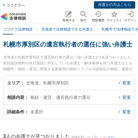
弁護士の方はこちら
ココナラへ
投稿する
探す
閲覧履歴
マイリスト
ログイン
ココナラ法律相談
北海道で法律相談できる弁護士
札幌市で法律相談で
札幌市厚別区の遺言執行者の選任に強い弁護士
北海道の札幌市厚別区で遺言執行者の選任に強い弁護士が3名見つかりました。
初回面談無料や休日面談に対応している弁護士、解決事例を持つ弁護士なども
掲載中。相続・遺言に関係する家族間の相続トラブルや認知症の相続、遺産分
割等の細かな分野での絞り込み検索もでき便利です。特に厚別法律事務所の村
上 充洋弁護士や弁護士法人リブラ共同法律事務所 新札幌駅前オフィスの小泉
エリア
北海道、札幌市厚別区
変更
純弁護士、弁護士法人リブラ共同法律事務所 新札幌駅前オフィスの渡辺 麻里衣
弁護士のプロフィール情報や弁護士費用、強みなどが注目されています。『札
相談内容
相続・遺言、遺言執行者の選任
変更
幌市厚別区で土日や夜間に発生した遺言執行者の選任のトラブルを今すぐに弁
護士に相談したい』『遺言執行者の選任のトラブル解決の実績豊富な近くの弁
護士を検索したい』『初回相談無料で遺言執行者の選任を法律相談できる札幌
詳細条件
未選択
変更
市厚別区内の弁護士に相談予約したい』などでお困りの相談者さんにおすすめ
です。
3
人の弁護士が見つかりました
(検索結果について詳しくは
こちら
)