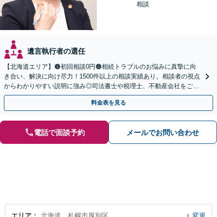
相談
遺言執行者の選任
【北海道エリア】🟠初回相談0円🟠相続トラブルのお悩みに真摯に向
き合い、解決に向け尽力！1500件以上の相談実績あり。相談者の視点
からわかりやすい説明に強み◎司法書士や税理士、不動産会社をご紹
介し、登記や相続税の申告までワンストップで対応
料金表を見る
電話で面談予約
メールでお問い合わせ
エリア
北海道、札幌市厚別区
変更