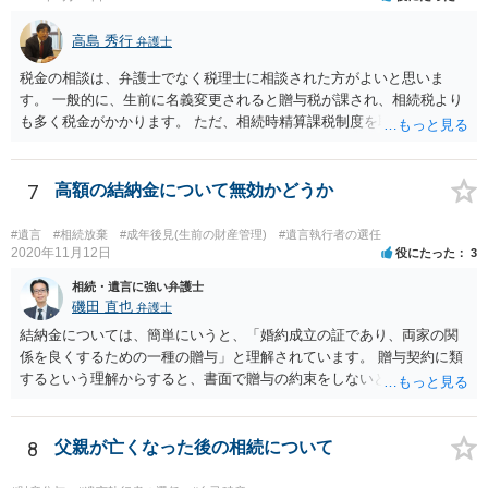
高島 秀行
弁護士
税金の相談は、弁護士でなく税理士に相談された方がよいと思いま
す。 一般的に、生前に名義変更されると贈与税が課され、相続税より
も多く税金がかかります。 ただ、相続時精算課税制度を取れば、実質
的に相続税と同等の税金で済む可能性があります。 実際に税理士にど
ういう場合にどれくらい税金がかかるか計算してもらって どういう方
針を取るか決められたらよいと思います。
7
高額の結納金について無効かどうか
#遺言
#相続放棄
#成年後見(生前の財産管理)
#遺言執行者の選任
2020年11月12日
役にたった
3
相続・遺言に強い弁護士
磯田 直也
弁護士
結納金については、簡単にいうと、「婚約成立の証であり、両家の関
係を良くするための一種の贈与」と理解されています。 贈与契約に類
するという理解からすると、書面で贈与の約束をしないと相手方は支
払いを請求できません。 反面、実際に支払ったあとから返金を求める
ことは困難です。 くれぐれも今後お気をつけください。 弁護士に対応
を依頼されるのも悪くはありませんが、感情的な理由が強いと思いま
8
父親が亡くなった後の相続について
すので法的観点から説得を試みても解決は難しいように思います。