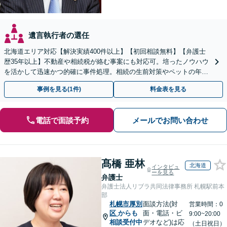
遺言執行者の選任
北海道エリア対応【解決実績400件以上】【初回相談無料】【弁護士
歴35年以上】不動産や相続税が絡む事案にも対応可。培ったノウハウ
を活かして迅速かつ的確に事件処理。相続の生前対策やペットの年金
システムもお任せ【完全個室】【自衛隊前駅8分】
事例を見る(1件)
料金表を見る
電話で面談予約
メールでお問い合わせ
髙橋 亜林
北海道
インタビュ
ーを見る
弁護士
弁護士法人リブラ共同法律事務所 札幌駅前本
部
札幌市厚別
面談方法(対
営業時間：0
区
からも
面・電話・ビ
9:00~20:00
相談受付中
デオなど)は応
（土日祝日）