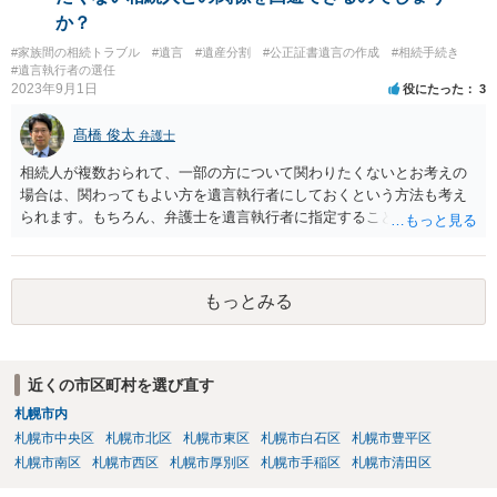
か？
#家族間の相続トラブル
#遺言
#遺産分割
#公正証書遺言の作成
#相続手続き
#遺言執行者の選任
2023年9月1日
役にたった
3
髙橋 俊太
弁護士
相続人が複数おられて、一部の方について関わりたくないとお考えの
場合は、関わってもよい方を遺言執行者にしておくという方法も考え
られます。もちろん、弁護士を遺言執行者に指定することもできます
が、（関わってもよい）相続人を遺言執行者に指定しておいて、その
方に再委任の権限を付与しておくという方法もあります。 一度、弁護
士に直接ご相談されることをお勧めいたします。
もっとみる
近くの市区町村を選び直す
札幌市内
札幌市中央区
札幌市北区
札幌市東区
札幌市白石区
札幌市豊平区
札幌市南区
札幌市西区
札幌市厚別区
札幌市手稲区
札幌市清田区