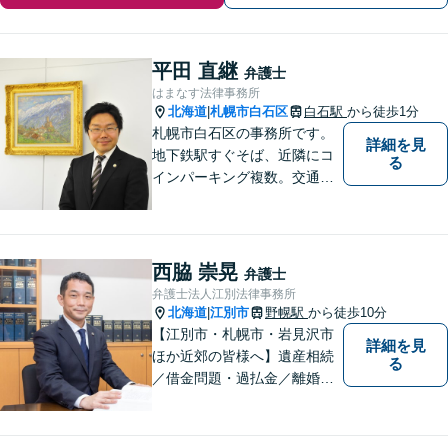
平田 直継
弁護士
はまなす法律事務所
北海道
札幌市白石区
白石駅
から徒歩1分
|
札幌市白石区の事務所です。
詳細を見
地下鉄駅すぐそば、近隣にコ
る
インパーキング複数。交通の
利便も良く、近隣の厚別区、
豊平区、清田区、北広島市、
恵庭市、千歳市、江別市から
もアクセス良好。相続、交通
西脇 崇晃
弁護士
事故、離婚、債務整理など幅
弁護士法人江別法律事務所
広く対応する４０代の経験豊
北海道
江別市
野幌駅
から徒歩10分
|
富な弁護士です。
【江別市・札幌市・岩見沢市
詳細を見
ほか近郊の皆様へ】遺産相続
る
／借金問題・過払金／離婚／
不貞慰謝料／交通事故／刑事
事件など、個人のお悩みから
事業・会社関係のご相談まで