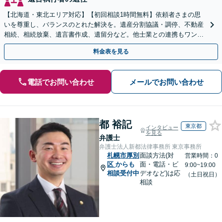
【北海道・東北エリア対応】【初回相談1時間無料】依頼者さまの思
いを尊重し、バランスのとれた解決を。遺産分割協議・調停、不動産
相続、相続放棄、遺言書作成、遺留分など。他士業との連携もワンス
トップで対応します【休日・夜間面談OK】
料金表を見る
電話でお問い合わせ
メールでお問い合わせ
都 裕記
東京都
インタビュー
を見る
弁護士
弁護士法人新都法律事務所 東京事務所
札幌市厚別
面談方法(対
営業時間：0
区
からも
面・電話・ビ
9:00~19:00
相談受付中
デオなど)は応
（土日祝日）
相談