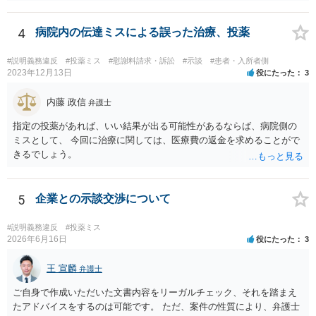
と思います。 ご自身で内容証明を出すこともあり得ますが、弁護士が
代理人として病院側との交渉窓口となることも方法の一つです。 ご自
身で内容証明を出される場合、書面にご質問者の不利になる事情を記
4
病院内の伝達ミスによる誤った治療、投薬
載した場合はそれ以降の交渉ハードルが上がってしまうため慎重に検
討されるとよいでしょう。
#説明義務違反
#投薬ミス
#慰謝料請求・訴訟
#示談
#患者・入所者側
2023年12月13日
役にたった
3
内藤 政信
弁護士
指定の投薬があれば、いい結果が出る可能性があるならば、病院側の
ミスとして、 今回に治療に関しては、医療費の返金を求めることがで
きるでしょう。
5
企業との示談交渉について
#説明義務違反
#投薬ミス
2026年6月16日
役にたった
3
王 宣麟
弁護士
ご自身で作成いただいた文書内容をリーガルチェック、それを踏まえ
たアドバイスをするのは可能です。 ただ、案件の性質により、弁護士