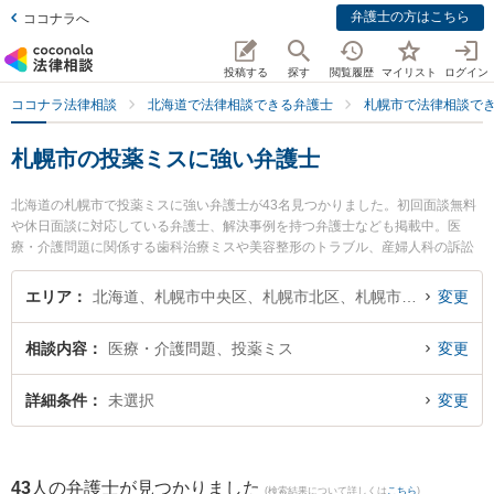
弁護士の方はこちら
ココナラへ
投稿する
探す
閲覧履歴
マイリスト
ログイン
ココナラ法律相談
北海道で法律相談できる弁護士
札幌市で法律相談で
札幌市の投薬ミスに強い弁護士
北海道の札幌市で投薬ミスに強い弁護士が43名見つかりました。初回面談無料
や休日面談に対応している弁護士、解決事例を持つ弁護士なども掲載中。医
療・介護問題に関係する歯科治療ミスや美容整形のトラブル、産婦人科の訴訟
等の細かな分野での絞り込み検索もでき便利です。特に札幌おおぞら法律事務
所の川島 英雄弁護士や弁護士法人ALG＆Associates 札幌法律事務所の川上 満里
エリア
北海道、札幌市中央区、札幌市北区、札幌市東区、札幌市白石区、札幌市豊平区、札幌市南区、札幌市西区、札幌市厚別区、札幌市手稲区、札幌市清田区
変更
奈弁護士、ユナイテッド・コモンズ法律事務所の村田 英之弁護士のプロフィー
ル情報や弁護士費用、強みなどが注目されています。『札幌市で土日や夜間に
相談内容
医療・介護問題、投薬ミス
変更
発生した投薬ミスのトラブルを今すぐに弁護士に相談したい』『投薬ミスのト
ラブル解決の実績豊富な近くの弁護士を検索したい』『初回相談無料で投薬ミ
スを法律相談できる札幌市内の弁護士に相談予約したい』などでお困りの相談
詳細条件
未選択
変更
者さんにおすすめです。
43
人の弁護士が見つかりました
(検索結果について詳しくは
こちら
)