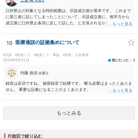
土屋 峻
弁護士
口外禁止の対象となる時的範囲は、示談成立後が基本です。 これまで
に第三者に話してしまったことについて、示談成立後に、相手方から
成立後に口外禁止条項に反して話した、と主張される抽象的な可能性
はありますが、立証困難でしょう。
10
医療過誤の証拠集めについて
#示談
#投薬ミス
#検査ミス・事故
#患者・入所者側
2024年8月31日
役にたった
1
内藤 政信
弁護士
録音は必須ですね。 秘密録音で結構です。 断る必要はまったくありま
せん。 重要な証拠になることがよくあります。
もっとみる
行政区で絞り込む