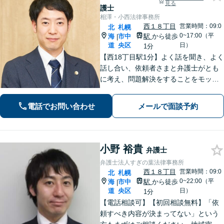
見る
護士
相澤・小西法律事務所
西１８丁目
営業時間：09:0
北
札幌
0~17:00（平
海
市中
駅
から徒歩
|
道
央区
日）
1分
【西18丁目駅1分】よく話を聞き、よく
話し合い、依頼者さまと弁護士がとも
に考え、問題解決をすることをモット
ーにしています。粘り強い交渉&スピー
ディーな対応で、依頼者さまの利益を
電話でお問い合わせ
メールで面談予約
追求します【夜間・土日祝対応可】
小野 裕貴
弁護士
弁護士法人すぎの葉法律事務所
西１８丁目
営業時間：09:0
北
札幌
0~22:00（平
海
市中
駅
から徒歩
|
道
央区
日）
1分
【電話相談可】【初回相談無料】「依
頼すべき内容が決まってない」という