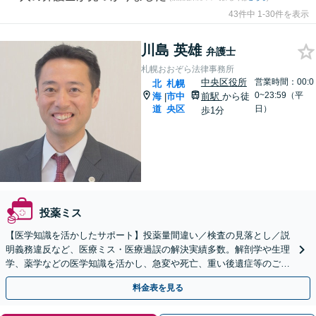
43件中 1-30件を表示
川島 英雄
弁護士
札幌おおぞら法律事務所
中央区役所
営業時間：00:0
北
札幌
0~23:59（平
海
市中
前駅
から徒
|
道
央区
日）
歩1分
投薬ミス
【医学知識を活かしたサポート】投薬量間違い／検査の見落とし／説
明義務違反など、医療ミス・医療過誤の解決実績多数。解剖学や生理
学、薬学などの医学知識を活かし、急変や死亡、重い後遺症等のご相
談を承ります。【西11丁目駅2分】
料金表を見る