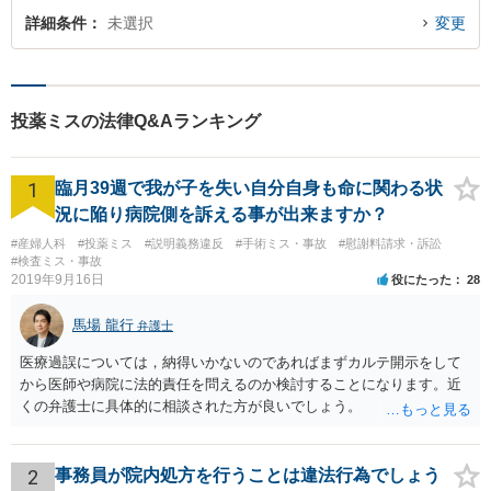
詳細条件
未選択
変更
投薬ミスの法律Q&Aランキング
1
臨月39週で我が子を失い自分自身も命に関わる状
況に陥り病院側を訴える事が出来ますか？
#産婦人科
#投薬ミス
#説明義務違反
#手術ミス・事故
#慰謝料請求・訴訟
#検査ミス・事故
2019年9月16日
役にたった
28
馬場 龍行
弁護士
医療過誤については，納得いかないのであればまずカルテ開示をして
から医師や病院に法的責任を問えるのか検討することになります。近
くの弁護士に具体的に相談された方が良いでしょう。
2
事務員が院内処方を行うことは違法行為でしょう