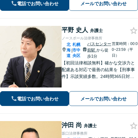
電話でお問い合わせ
メールでお問い合わせ
平野 史人
弁護士
ノースポール法律事務所
バスセンター
営業時間：00:0
北
札幌
0~23:59（平
海
市中
前駅
から徒
|
道
央区
日）
歩1分
【初回法律相談無料】確かな交渉力と
配慮ある対応で最善の結果を【刑事事
件】示談実績多数。24時間365日対応
で身柄解放・不起訴を目指します【交
通事故】保険会社顧問事務所での勤務
経験あり。【バスセンター前駅3番出口
電話でお問い合わせ
メールでお問い合わせ
徒歩1分】
沖田 尚
弁護士
坂口法律事務所