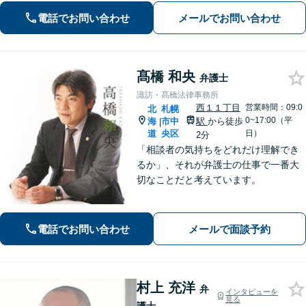
電話でお問い合わせ
メールでお問い合わせ
髙橋 和央
弁護士
諏訪・髙橋法律事務所
西１１丁目
営業時間：09:0
北
札幌
0~17:00（平
海
市中
駅
から徒歩
|
道
央区
日）
2分
「相談者の気持ちをどれだけ理解でき
るか」、それが弁護士の仕事で一番大
切なことだと考えています。
電話でお問い合わせ
メールで面談予約
村上 充洋
弁
インタビューを
見る