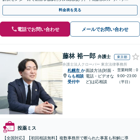
あります。【初回相談無料】
料金表を見る
電話でお問い合わせ
メールでお問い合わせ
藤林 裕一郎
弁護士
東京都
弁護士法人クローバー 東京法律事務所
営業時間：0
札幌市
か
面談方法(対面・
らも相談
電話・ビデオな
9:00~23:00
受付中
ど)は応相談
（平日）
投薬ミス
【全国対応】【初回相談無料】複数事務所で断られた事案も和解に導