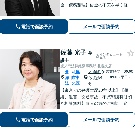
金・債務整理】借金の不安を早く軽減
するため、早期解決を意識していま
す。お気軽にご相談ください。
電話で面談予約
メールで面談予約
佐藤 光子
弁
インタビューを
見る
護士
虎ノ門法律経済事務所 札幌支店
大通駅
か
営業時間：09:00
北
札幌
~18:00（平日）
海
市中
ら徒歩4
|
道
央区
分
【東京での弁護士歴20年以上】【相
続、遺言、交通事故、不貞慰謝料は初
回相談無料】個人の方のご相談、企業
の皆様のご相談を幅広く経験してきま
した。東京と同等のリーガルサービス
電話で面談予約
メールで面談予約
を出身地の札幌で提供いたします。本
店に他士業常駐。食品、医療、学校は