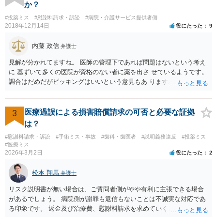
か？
#投薬ミス
#慰謝料請求・訴訟
#病院・介護サービス提供者側
2018年12月14日
役にたった
9
内藤 政信
弁護士
見解が分かれてますね。 医師の管理下であれば問題はないという考え
に 基ずいて多くの医院が資格のない者に薬を出さ せているようです。
調合はだめだがピッキングはいいという意見もあ りますね。 また患者
の負担軽減のために、薬剤師なく院内 処方を積極的に進めてる医者も
いますね。 院外とではかなり金額が低くなるようです。 したがって、
違法とは断じきれないですね。 あなたが罪になることは、まったくあ
3
医療過誤による損害賠償請求の可否と必要な証拠
りません。 やめるなら、２週間ルールにのっとってやめたほう がいい
は？
でしょう。
#慰謝料請求・訴訟
#手術ミス・事故
#歯科・歯医者
#説明義務違反
#投薬ミス
#医療ミス
2026年3月2日
役にたった
2
松本 翔馬
弁護士
リスク説明書が無い場合は、ご質問者側がやや有利に主張できる場合
があるでしょう。 病院側が謝罪も返信もないことは不誠実な対応であ
る印象です。 返金及び治療費、慰謝料請求を求めていくことになるか