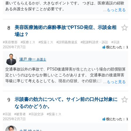
書いてもらえるかが、大きなポイントです。 つぎは、医療過誤の経験
ある弁護士を探すことが必要です。
8
美容医療施術の麻酔事故でPTSD発症、示談金相
場は？
#美容整形
#医療ミス
#投薬ミス
#説明義務違反
#慰謝料請求・訴訟
#示談
2026年7月7日
役にたった
1
瀬戸 伸一
弁護士
交通事故以外の事故で、PTSD後遺障害が生じたという場合の賠償額算
定というのはなかなか難しいところがあります。 交通事故の後遺障害
等級に準じて考えるとしても、現在の症状、その症状に関する医療記
録、質問者様の事故前の年収額等の記録がないとなかなか判断でき
ず、あっても、一定の検討をしないと算定は難しいと思いますので、
一般的には無料相談で確度の高い回答は得られないと思われます。 現
9
示談書の効力について。サイン前の口外は対象に
在の提案額で不満という場合、一般的には弁護士に依頼をして訴訟と
なるのかどうか。
いう手続きをとったほうが、時間と手間はかかりますが、賠償額は多
#示談
#被害者
#示談交渉
#投薬ミス
くなる傾向にありますので、お近くの弁護士に依頼をするとよいと思
2025年2月7日
役にたった
1
われます。