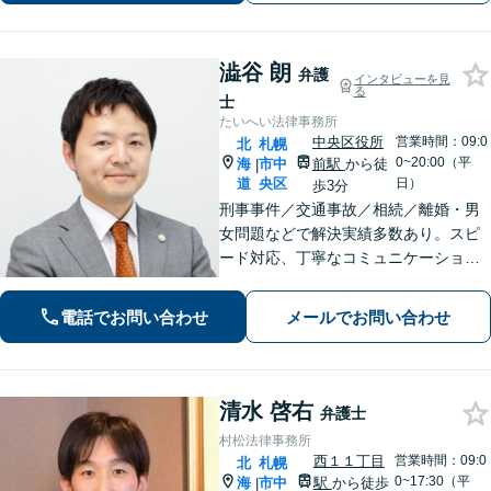
なることもあります。お気軽にご相談
ください。
澁谷 朗
弁護
インタビューを見
る
士
たいへい法律事務所
中央区役所
営業時間：09:0
北
札幌
0~20:00（平
海
市中
前駅
から徒
|
道
央区
日）
歩3分
刑事事件／交通事故／相続／離婚・男
女問題などで解決実績多数あり。スピ
ード対応、丁寧なコミュニケーション
で、納得感の高い解決を目指します
【初回無料相談】【速やかな対応】
電話でお問い合わせ
メールでお問い合わせ
【夜間土日祝日の相談可】
清水 啓右
弁護士
村松法律事務所
西１１丁目
営業時間：09:0
北
札幌
0~17:30（平
海
市中
駅
から徒歩
|