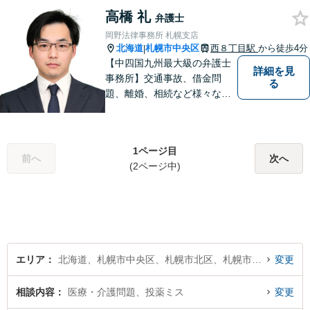
す。専門的な問題でも分かり
高橋 礼
やすい説明をすること、動き
弁護士
のあった都度の報告をして、
岡野法律事務所 札幌支店
依頼者の不安や疑問の解消に
北海道
札幌市中央区
西８丁目駅
から徒歩4分
|
努めています。
【中四国九州最大級の弁護士
詳細を見
事務所】交通事故、借金問
る
題、離婚、相続など様々な問
題について、「何度でも無
料」の相談を行っています！
まずはお気軽にご相談くださ
1ページ目
い！
前へ
次へ
(2ページ中)
エリア
北海道、札幌市中央区、札幌市北区、札幌市東区、札幌市白石区、札幌市豊平区、札幌市南区、札幌市西区、札幌市厚別区、札幌市手稲区、札幌市清田区
変更
相談内容
医療・介護問題、投薬ミス
変更