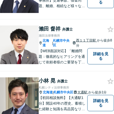
事務所】交通事故、借金問
る
題、離婚、相続など様々な問
題について、「何度でも無
料」の相談を行っています！
まずはお気軽にご相談くださ
瀨田 督祥
い！
弁護士
瀨田法律事務所
西１１丁目駅
から徒歩8
北海
札幌市中央
|
道
区
分
【WEB面談対応】「離婚問
詳細を見
題：徹底的なヒアリングを通
る
じて依頼者様のご要望を丁寧
に把握」「相続問題：依頼者
様が納得できる解決を目指し
ます！遺産分割の相談を中心
小林 晃
弁護士
に幅広い相談に対応」【休
札幌シティ法律事務所
日・夜間相談可】【子連れ相
北海道
札幌市中央区
大通駅
から徒歩1分
|
談可】【完全個室相談】
【初回相談無料】【大通駅1
詳細を見
分】開設40年の歴史。蓄積し
る
た経験と知識を高品質なリー