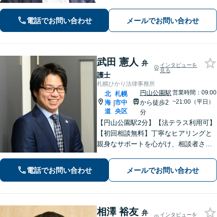
活かし、情報の秘匿性と透明性を守り
ながら、正確な情報提供と誠実なコミ
電話でお問い合わせ
メールでお問い合わせ
ュニケーションを心がけて、最善の解
決を目指します。【お子様連れ相談
可】
武田 憲人
弁
インタビューを
見る
護士
札幌ひかり法律事務所
円山公園駅
営業時間：09:00
北
札幌
~21:00（平日）
海
市中
から徒歩2
|
道
央区
分
【円山公園駅2分】【法テラス利用可】
【初回相談無料】丁寧なヒアリングと
親身なサポートを心がけ、相談者さま
に満足してもらえる結果を目指しま
す。離婚や労働、相続など幅広い分野
電話でお問い合わせ
メールでお問い合わせ
に対応しておりますので、ぜひご相談
ください。【電話相談可】【休日・夜
間面談可】
相澤 裕友
弁
インタビューを