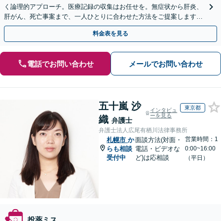
く論理的アプローチ。医療記録の収集はお任せを。無症状から肝炎、
肝がん、死亡事案まで、一人ひとりに合わせた方法をご提案します。
手続きの負担を減らし、権利を守ります。
料金表を見る
電話でお問い合わせ
メールでお問い合わせ
五十嵐 沙
東京都
インタビュ
ーを見る
織
弁護士
弁護士法人広尾有栖川法律事務所
営業時間：1
札幌市
か
面談方法(対面・
らも相談
電話・ビデオな
0:00~16:00
受付中
ど)は応相談
（平日）
投薬ミス