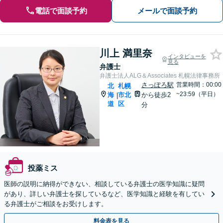
電話で面談予約
メールで面談予約
川上 満里奈
インタビューを
見る
弁護士
弁護士法人ALG＆Associates 札幌法律事務所
さっぽろ駅
営業時間：00:00
北
札幌
~23:59（平日）
海
市北
から徒歩2
|
道
区
分
投薬ミス
医師の説明に納得ができない、相談している弁護士の医学知識に疑問
があり、詳しい弁護士を探しているなど、医学知識と経験を有してい
る弁護士がご相談をお受けします。
料金表を見る