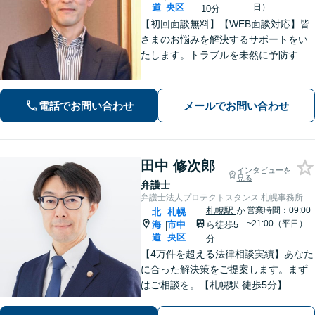
道
央区
日）
10分
【初回面談無料】【WEB面談対応】皆
さまのお悩みを解決するサポートをい
たします。トラブルを未然に予防する
ためには、早い段階で一度ご相談くだ
さい。
電話でお問い合わせ
メールでお問い合わせ
田中 修次郎
インタビューを
見る
弁護士
弁護士法人プロテクトスタンス 札幌事務所
札幌駅
か
営業時間：09:00
北
札幌
~21:00（平日）
海
市中
ら徒歩5
|
道
央区
分
【4万件を超える法律相談実績】あなた
に合った解決策をご提案します。まず
はご相談を。【札幌駅 徒歩5分】