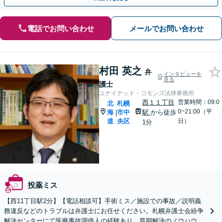
電話でお問い合わせ
メールでお問い合わせ
村田 英之
弁
インタビューを
見る
護士
ユナイテッド・コモンズ法律事務所
西１１丁目
営業時間：09:0
北
札幌
0~21:00（平
海
市中
駅
から徒歩
|
道
央区
日）
1分
投薬ミス
【西11丁目駅2分】【電話相談可】手術ミス／施設での事故／説明義
務違反などのトラブルは弁護士にお任せください。札幌弁護士会紛争
解決センターにて医療事故調停人の経験あり。早期解決のノウハウが