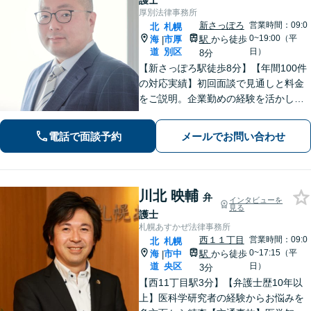
護士
厚別法律事務所
新さっぽろ
営業時間：09:0
北
札幌
0~19:00（平
海
市厚
駅
から徒歩
|
道
別区
日）
8分
【新さっぽろ駅徒歩8分】【年間100件
の対応実績】初回面談で見通しと料金
をご説明。企業勤めの経験を活かし、
わかりやすい言葉でお伝えします。
【Web面談可】オンライン相談対応も
電話で面談予約
メールでお問い合わせ
しております。
川北 映輔
弁
インタビューを
見る
護士
札幌あすかぜ法律事務所
西１１丁目
営業時間：09:0
北
札幌
0~17:15（平
海
市中
駅
から徒歩
|
道
央区
日）
3分
【西11丁目駅3分】【弁護士歴10年以
上】医科学研究者の経験からお悩みを