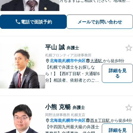
方もまずはご相談ください。地域密着
型の事務所として、相談者さま一人ひ
とりと向き合い、「迅速かつ有利」な
解決を目指します。刑事事件、離婚問
電話で面談予約
メールでお問い合わせ
題、企業法務など幅広く対応できます
平山 誠
弁護士
札幌フロンティア法律事務所
北海道
札幌市中央区
大通駅
から徒歩8分
|
【札幌で弁護士をお探しな
詳細を見
ら！】【西8丁目駅・大通駅6
る
分】相談者、依頼者とのご縁
を大切にすることを心がけて
います。【完全個室対応】
小熊 克暢
弁護士
岡野法律事務所 札幌支店
北海道
札幌市中央区
西８丁目駅
から徒歩4分
|
【中四国九州最大級の弁護士
詳細を見