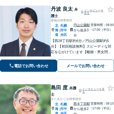
注力分野。
丹波 良太
弁
インタビューを
見る
護士
春楡法律事務所
円山公園駅
営業時間：09:00
北
札幌
~17:00（平日）
海
市中
から徒歩3
|
道
央区
分
【西28丁目駅約6分／円山公園駅約5
分】【初回相談無料】スピーディな対
応を心がけています【離婚・男女問
題】慰謝料請求／財産分与・熟年離婚
に強い【相続】分割協議や調停の実績
電話でお問い合わせ
メールでお問い合わせ
豊富
島田 度
弁護
インタビューを見
る
士
きたあかり法律事務所
西８丁目駅
営業時間：09:15
北
札幌
~17:00（平日）
海
市中
から徒歩2
|
道
央区
分