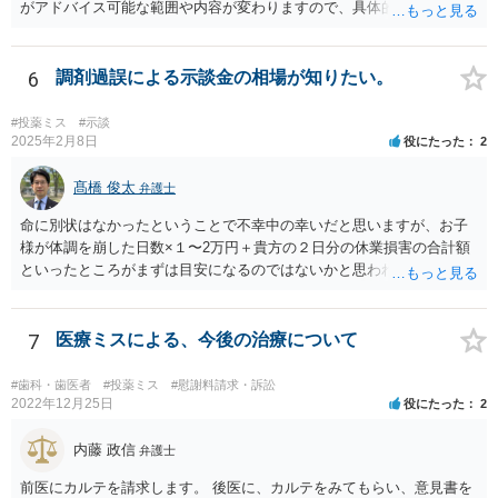
がアドバイス可能な範囲や内容が変わりますので、具体的な状況と共
にお問合せください（弁護士費用も個別にお答えすること可能で
す）。
6
調剤過誤による示談金の相場が知りたい。
#投薬ミス
#示談
2025年2月8日
役にたった
2
髙橋 俊太
弁護士
命に別状はなかったということで不幸中の幸いだと思いますが、お子
様が体調を崩した日数×１〜2万円＋貴方の２日分の休業損害の合計額
といったところがまずは目安になるのではないかと思われます。
7
医療ミスによる、今後の治療について
#歯科・歯医者
#投薬ミス
#慰謝料請求・訴訟
2022年12月25日
役にたった
2
内藤 政信
弁護士
前医にカルテを請求します。 後医に、カルテをみてもらい、意見書を