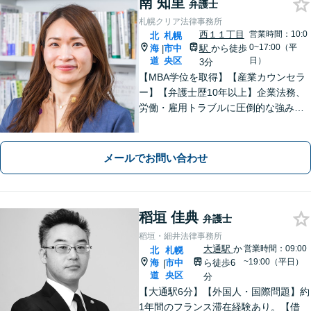
南 知里
弁護士
札幌クリア法律事務所
西１１丁目
営業時間：10:0
北
札幌
0~17:00（平
海
市中
駅
から徒歩
|
道
央区
日）
3分
【MBA学位を取得】【産業カウンセラ
ー】【弁護士歴10年以上】企業法務、
労働・雇用トラブルに圧倒的な強みあ
り！【宅地建物取引士試験合格】土地
が絡む不動産や相続トラブルにも深い
知見！講演セミナー多数、分かりやす
メールでお問い合わせ
い説明【初回相談無料】
稻垣 佳典
弁護士
稻垣・細井法律事務所
大通駅
か
営業時間：09:00
北
札幌
~19:00（平日）
海
市中
ら徒歩6
|
道
央区
分
【大通駅6分】【外国人・国際問題】約
1年間のフランス滞在経験あり。【借