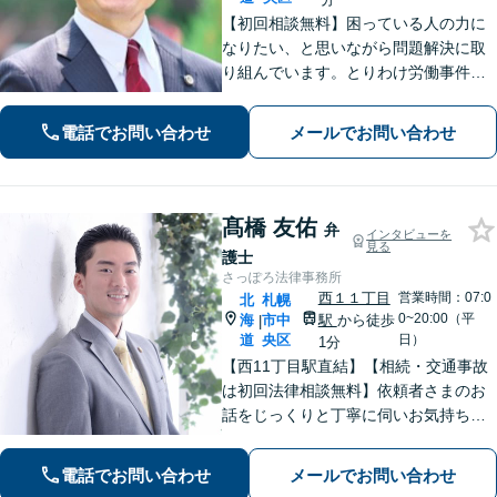
【初回相談無料】困っている人の力に
なりたい、と思いながら問題解決に取
り組んでいます。とりわけ労働事件
（労災、過労死）、や家事事件（離
婚、相続等）に力を入れてきました。
電話でお問い合わせ
メールでお問い合わせ
「お願いして良かった」そうお言葉を
いただくことが何より嬉しいです【西1
1丁目駅5分】
髙橋 友佑
弁
インタビューを
見る
護士
さっぽろ法律事務所
西１１丁目
営業時間：07:0
北
札幌
0~20:00（平
海
市中
駅
から徒歩
|
道
央区
日）
1分
【西11丁目駅直結】【相続・交通事故
は初回法律相談無料】依頼者さまのお
話をじっくりと丁寧に伺いお気持ちに
寄り添いながら最善の解決策を共に考
えていきます。弁護士に相談するだけ
電話でお問い合わせ
メールでお問い合わせ
でも解決の道筋が見えて気持ちが楽に