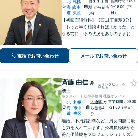
西１１丁目
営業時間：09:0
北
札幌
0~18:00（平
海
市中
駅
から徒歩
|
道
央区
日）
3分
【初回面談無料】【西11丁目駅3分】
「もっと早く相談すればよかった」と
なる前に、今の状況をありのままお聞
かせください！状況や立場に合った解
決策を一緒に考えて具体的な解決を導
くことができます。【電話・メール・
電話でお問い合わせ
メールでお問い合わせ
WEB相談可】
斉藤 由佳
弁
インタビューを
見る
護士
ネクスパート法律事務所 札幌オフィス
大通駅
か
営業時間：09:00
北
札幌
~21:00（平日）
海
市中
ら徒歩4
|
道
央区
分
離婚、不貞慰謝料など、男女問題に最
も力を入れています。公務員経験から
得た価値観をプロフェッショナリズム