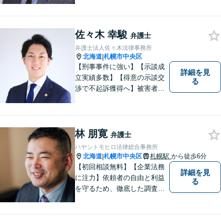
ガルサービスで還元します
【交通事故】事故被害者の方
は着手金無料で対応可能！早
佐々木 幸駿
めにご相談を【相続遺言】他
弁護士
士業連携で複雑な手続きもワ
弁護士法人佐々木法律事務所
ンストップで対応【土日・夜
北海道
札幌市中央区
|
間面談OK】
【刑事事件に強い】【示談成
詳細を見
立実績多数】【得意の示談交
る
渉で不起訴獲得へ】被害者感
情にも配慮した丁寧な示談交
渉【すぐに接見に駆けつけま
す】スピード対応で少しでも
早い釈放へ！離婚トラブル／
林 朋寛
弁護士
交通事故被害の方の対応実績
ハヤシトモヒロ法律総合事務所
多数
北海道
札幌市中央区
札幌駅
から徒歩6分
|
【初回相談無料】【企業法務
詳細を見
に注力】依頼者の自由と利益
る
を守るため、徹底した調査・
検討の上で、事件・相談に対
応することを心がけていま