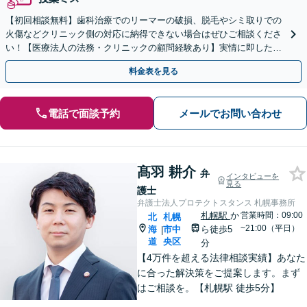
【初回相談無料】歯科治療でのリーマーの破損、脱毛やシミ取りでの
火傷などクリニック側の対応に納得できない場合はぜひご相談くださ
い！【医療法人の法務・クリニックの顧問経験あり】実情に即したア
ドバイスで、納得のできるトラブルの解決を目指します。
料金表を見る
電話で面談予約
メールでお問い合わせ
髙羽 耕介
弁
インタビューを
見る
護士
弁護士法人プロテクトスタンス 札幌事務所
札幌駅
か
営業時間：09:00
北
札幌
~21:00（平日）
海
市中
ら徒歩5
|
道
央区
分
【4万件を超える法律相談実績】あなた
に合った解決策をご提案します。まず
はご相談を。【札幌駅 徒歩5分】