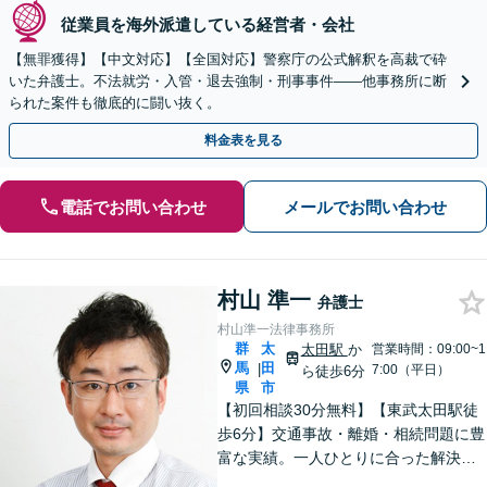
従業員を海外派遣している経営者・会社
【無罪獲得】【中文対応】【全国対応】警察庁の公式解釈を高裁で砕
いた弁護士。不法就労・入管・退去強制・刑事事件——他事務所に断
られた案件も徹底的に闘い抜く。
料金表を見る
電話でお問い合わせ
メールでお問い合わせ
村山 準一
弁護士
村山準一法律事務所
群
太
太田駅
か
営業時間：09:00~1
馬
田
|
7:00（平日）
ら徒歩6分
県
市
【初回相談30分無料】【東武太田駅徒
歩6分】交通事故・離婚・相続問題に豊
富な実績。一人ひとりに合った解決方
法で納得できる解決を目指します。依