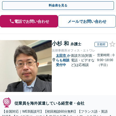
歩を踏み出してみませんか。【初回相談無料】
料金表を見る
電話でお問い合わせ
メールでお問い合わせ
小杉 和
弁護士
京都府
法律事務所オフィス・エトワレ
営業時間：0
太田市
か
面談方法(対面・
らも相談
電話・ビデオな
9:00~18:00
受付中
ど)は応相談
（平日）
従業員を海外派遣している経営者・会社
【全国対応｜WEB面談可】【初回相談60分無料】【フランス語・英語