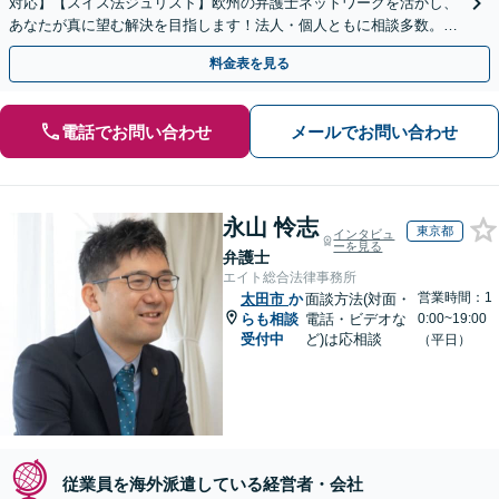
対応】【スイス法ジュリスト】欧州の弁護士ネットワークを活かし、
あなたが真に望む解決を目指します！法人・個人ともに相談多数。細
やかな連絡と粘り強い交渉を徹底【休日・夜間相談可】
料金表を見る
電話でお問い合わせ
メールでお問い合わせ
永山 怜志
東京都
インタビュ
ーを見る
弁護士
エイト総合法律事務所
営業時間：1
太田市
か
面談方法(対面・
らも相談
電話・ビデオな
0:00~19:00
受付中
ど)は応相談
（平日）
従業員を海外派遣している経営者・会社