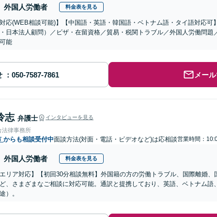
外国人労働者
料金表を見る
対応(WEB相談可能)】【中国語・英語・韓国語・ベトナム語・タイ語対応可
・日本法人顧問）／ビザ・在留資格／貿易・税関トラブル／外国人労働問題
可能
せ
メール
怜志
弁護士
インタビューを見る
合法律事務所
市
からも相談受付中
面談方法(対面・電話・ビデオなど)は応相談
営業時間：10:0
外国人労働者
料金表を見る
エリア対応】【初回30分相談無料】外国籍の方の労働トラブル、国際離婚、
ど、さまざまなご相談に対応可能。通訳と提携しており、英語、ベトナム語
途）。