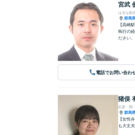
宮武 
はるな総
群馬
【高崎駅
執行の経
ださい。
電話でお問い合わ
猪俣 
石原・関
群馬
【女性弁
も大丈夫