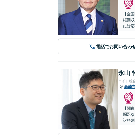
【全国
権回収
に対応
電話でお問い合わ
永山 
エイト総
高崎
【関東
問題な
訳料別