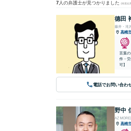
7
人の弁護士が見つかりました
(検索結
德田 
藤井・滝
高崎
言葉の
件・労
可】
電話でお問い合わ
野中 
AZ MO
高崎