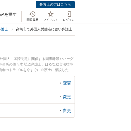
弁護士の方はこちら
&Aを探す
閲覧履歴
マイリスト
ログイン
弁護士
高崎市で外国人労働者に強い弁護士
。外国人・国際問題に関係する国際離婚やハーグ
事務所の佐々木 弘道弁護士、はるな総合法律事
働者のトラブルを今すぐに弁護士に相談した
崎市内の弁護士に相談予約したい』などでお困り
変更
変更
変更