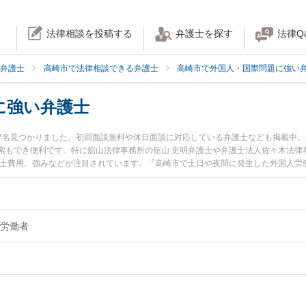
法律相談を投稿する
弁護士を探す
法律Q
弁護士
高崎市で法律相談できる弁護士
高崎市で外国人・国際問題に強い
に強い弁護士
7名見つかりました。初回面談無料や休日面談に対応している弁護士なども掲載中
索もでき便利です。特に舘山法律事務所の舘山 史明弁護士や弁護士法人佐々木法律
護士費用、強みなどが注目されています。『高崎市で土日や夜間に発生した外国人労
な近くの弁護士を検索したい』『初回相談無料で外国人労働者を法律相談できる高
労働者