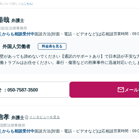
果について詳しくは
こちら
)
裕哉
弁護士
沢綜合法律事務所
市
からも相談受付中
面談方法(対面・電話・ビデオなど)は応相談
営業時間：09:0
外国人労働者
料金表を見る
壁があっても諦めないでください【通訳のサポートあり】で日本語が不安な
働トラブルはお任せください。暴行・傷害などの刑事事件に迅速対応いたし
せ
メール
信孝
弁護士
インタビューを見る
RE国際法律事務所
市
からも相談受付中
面談方法(対面・電話・ビデオなど)は応相談
営業時間：09:0