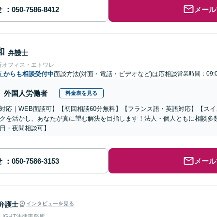
せ
メール
和
弁護士
所オフィス・エトワレ
市
からも相談受付中
面談方法(対面・電話・ビデオなど)は応相談
営業時間：09:0
外国人労働者
料金表を見る
対応｜WEB面談可】【初回相談60分無料】【フランス語・英語対応】【ス
クを活かし、あなたが真に望む解決を目指します！法人・個人ともに相談多
日・夜間相談可】
せ
メール
弁護士
インタビューを見る
 LIGHT法律事務所