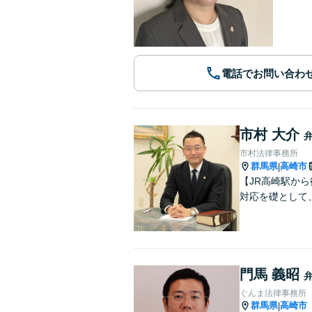
電話でお問い合わ
市村 大介
市村法律事務所
群馬県
高崎市
|
【JR高崎駅か
対応を礎として
門馬 義昭
ぐんま法律事務所
群馬県
高崎市
|