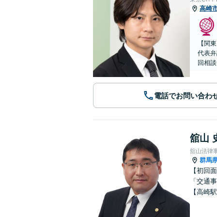
高崎
【関東
代表弁
回相談
電話でお問い合わ
舘山 
舘山法律
群馬
【初回面
「交通事
【高崎駅