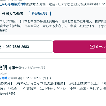
市
からも相談受付中
面談方法(対面・電話・ビデオなど)は応相談
営業時間：09:3
外国人労働者
料金表を見る
エリア対応】【日本と中国の弁護士資格有】言葉と文化の壁を越え、国際問
護士が直接対応。日本全国どこからでも安心してご相談いただけます。まず
無料】
せ
メール
史明
弁護士
インタビューを見る
事務所
県
高崎市
営業時間：09:00~18:00（平日）
|
談60分】【有料だからこそ本気の法律相談】【弁護士歴10年以上】「
故」「相続」「企業法務」はお任せください！冷静・緻密・そして大胆
徒歩15分】