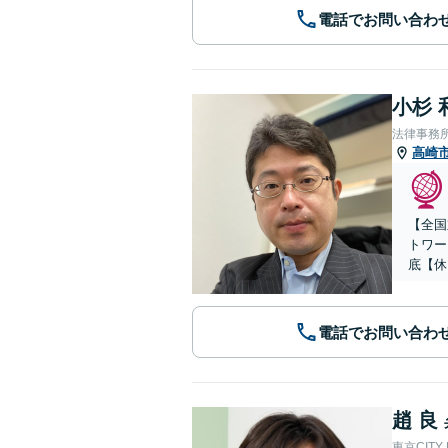
電話でお問い合わ
小杉 
法律事務
高崎
【全国
トワー
底【休
電話でお問い合わ
趙 良
東京CITY