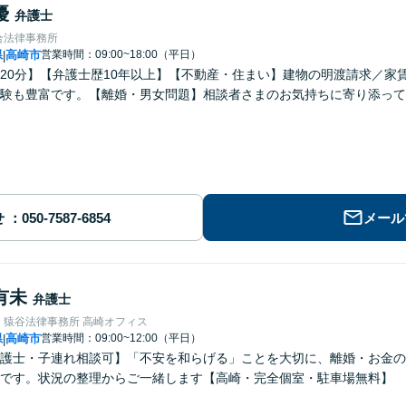
優
弁護士
合法律事務所
県
高崎市
営業時間：09:00~18:00（平日）
|
20分】【弁護士歴10年以上】【不動産・住まい】建物の明渡請求／家
験も豊富です。【離婚・男女問題】相談者さまのお気持ちに寄り添って
せ
メール
有未
弁護士
・猿谷法律事務所 高崎オフィス
県
高崎市
営業時間：09:00~12:00（平日）
|
護士・子連れ相談可】「不安を和らげる」ことを大切に、離婚・お金の
です。状況の整理からご一緒します【高崎・完全個室・駐車場無料】