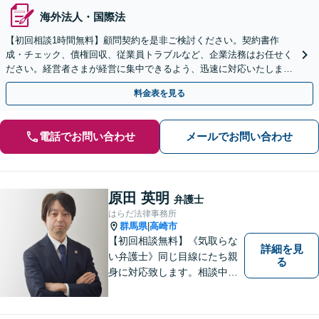
海外法人・国際法
【初回相談1時間無料】顧問契約を是非ご検討ください。契約書作
成・チェック、債権回収、従業員トラブルなど、企業法務はお任せく
ださい。経営者さまが経営に集中できるよう、迅速に対応いたしま
す。【夜間・休日対応可】【Zoom相談可】
料金表を見る
電話でお問い合わせ
メールでお問い合わせ
原田 英明
弁護士
はらだ法律事務所
群馬県
高崎市
|
【初回相談無料】《気取らな
詳細を見
い弁護士》同じ目線にたち親
る
身に対応致します。相談中も
会話の中に自然と微笑みが生
まれるような雰囲気を大切に
しております。お気軽にお問