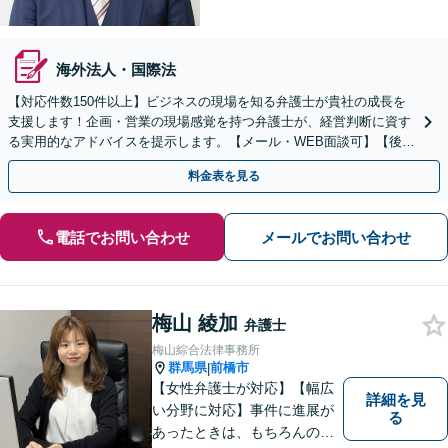
海外法人・国際法
【対応件数150件以上】ビジネスの現場を知る弁護士が貴社の成長を
支援します！企画・営業の現場感覚を持つ弁護士が、経営判断に資す
る実用的なアドバイスを提示します。【メール・WEB面談可】【後払
い利用可】
料金表を見る
電話でお問い合わせ
メールでお問い合わせ
梅山 綾加
弁護士
梅山綜合法律事務所
群馬県
前橋市
|
【女性弁護士が対応】【幅広
詳細を見
い分野に対応】事件に進展が
る
あったときは、もちろんのこ