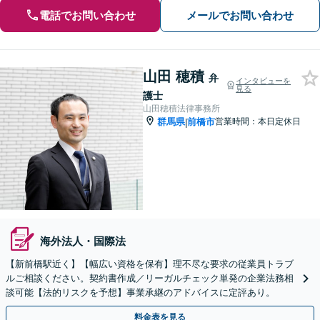
電話でお問い合わせ
メールでお問い合わせ
山田 穂積
弁
インタビューを
見る
護士
山田穂積法律事務所
群馬県
前橋市
営業時間：本日定休日
|
海外法人・国際法
【新前橋駅近く】【幅広い資格を保有】理不尽な要求の従業員トラブ
ルご相談ください。契約書作成／リーガルチェック単発の企業法務相
談可能【法的リスクを予想】事業承継のアドバイスに定評あり。
料金表を見る