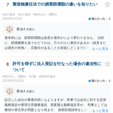
いては、作ってもらった絵がオリジナルのものであれば問題はありま
7
製造物責任法での損害賠償額の違いを知りたい
せんが（ただし絵師などから権利を得ておく必要があります。）、既
存のキャラクターやそれに類似するものであれば、その権利元から許
#自己破産
#法人破産
#海外法人・国際法
諾を受けない限り著作権侵害となる可能性が高いです。
2025年2月3日
役にたった
1
匿名A
弁護士
基本的には、損害賠償額は故意か過失かにより変わりません。 法的
に、賠償義務を負うかどうかは、①その人に責任があるか（故意また
は過失の有無）、②責任があることを前提にどこまでの責任を負うべ
きか（因果関係）、という流れになっていることから、別の議論です
（厳密には、②の話の中で責任の範囲を問う過程で主観面も見るする
ので事案次第ではありますが。）。 また、海外での損害の発生の場合
8
許可を得ずに法人登記を行なった場合の違法性に
には、まずどの法を適用するのかの問題があるので、どの国の損害で
ついて
生じた損害で、その問題に何法が適用されるのか、の判断が先行する
#海外法人・国際法
#労働・雇用契約違反
ので、事案聞かないことにはなんともといったところです。
2021年5月22日
役にたった
1
匿名A
弁護士
設立した会社の事業内容にもよりますが、民事では会社に対する忠実
義務違反や善管注意義務違反、競業避止義務違反等が、 刑事としては
横領や背任罪が問題となり得ます。 損害賠償請求をしたいのか、刑事