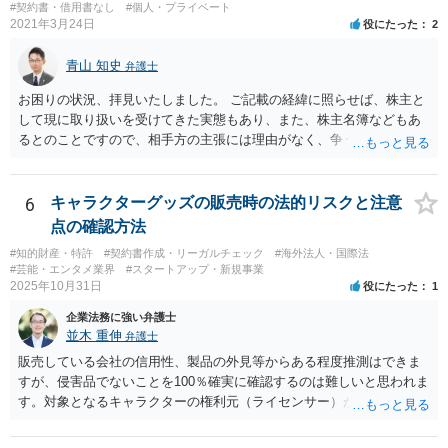
#契約書・借用書なし
#個人・プライベート
2021年3月24日
役にたった
2
青山 知史
弁護士
お困りの状況、拝見いたしました。 ご記載の経緯に照らせば、株主と
して現に取り扱いを受けてきた実態もあり、また、株主名簿などもあ
るとのことですので、相手方の主張には理由がなく、争う余地はある
かと思われます。 相手方が任意に主張の撤回をしないのであれば、株
主手の地位確認請求を訴訟などで実施し、正式に権利関係を明らかに
することも考えられます。 また、仮に株式の割り当てがなされていな
6
キャラクターグッズの販売時の法的リスクと注意
いとのことであれば、出資契約の前提が果たされていないことになり
点の確認方法
ますので、債務不履行を理由に契約を解除し、100万円の返金を要求す
#知的財産・特許
#契約書作成・リーガルチェック
#海外法人・国際法
ることも考えられるかと思慮いたします。 この他、持ち株比率などに
#芸能・エンタメ業界
#スタートアップ・新規事業
もよりますが、過半数を確保できるのであれば、相手方の解任請求を
2025年10月31日
役にたった
1
実施し、相手方を当該会社から排除する方法も出て着うるかと思慮い
企業法務に強い弁護士
たします。 いずれの手段をとるとしても、当時のやり取りや契約内
並木 重伸
弁護士
容、相手方の主張内容などによっても、とるべき手段が異なってきま
すので、本格的に争うことをお考えであれば、関連資料をお持ちのう
販売している会社の信用性、製品の外見等からある程度推測はできま
え、個別に弁護士にご相談をし、対策を立てていくべきと思慮いたし
すが、侵害品でないことを100％確実に確認するのは難しいと思われま
ます。
す。対象となるキャラクターの権利元（ライセンサー）がわかるので
あれば、直接権利元に確認することが考えられます。 「絵師などに依
頼し絵を作ってもらいそれを元に工場へ作成依頼などした場合」につ