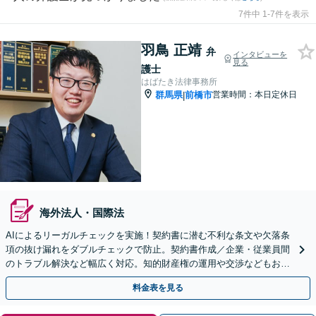
7件中 1-7件を表示
羽鳥 正靖
弁
インタビューを
見る
護士
はばたき法律事務所
群馬県
前橋市
営業時間：本日定休日
|
海外法人・国際法
AIによるリーガルチェックを実施！契約書に潜む不利な条文や欠落条
項の抜け漏れをダブルチェックで防止。契約書作成／企業・従業員間
のトラブル解決など幅広く対応。知的財産権の運用や交渉などもお任
せください【初回面談無料】【群馬総社駅・車15分】
料金表を見る