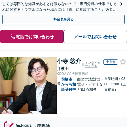
しては専門的な知識があるとは限らないので、専門分野の仕事でもそ
れに関するトラブルになった場合には弁護士に相談することが必要不
可欠だと思います。銀座駅1分、100社超の実績。
料金表を見る
電話でお問い合わせ
メールでお問い合わせ
小寺 悠介
東京都
インタビュ
ーを見る
弁護士
KODAMA法律事務所
営業時間：08:
前橋市
面談方法(対面・
からも相
電話・ビデオな
00~22:00（土
談受付中
ど)は応相談
日祝日）
海外法人・国際法