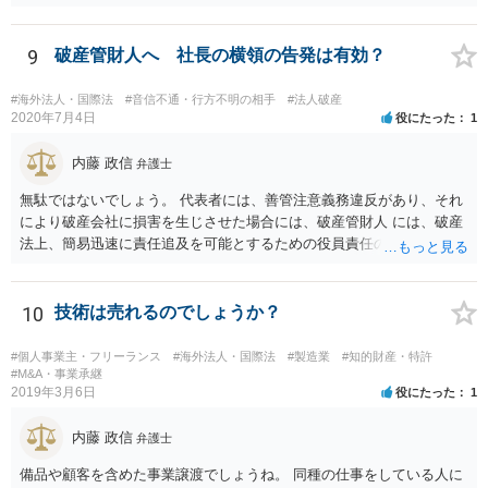
事件として警察に捜査してもらいたいのか、取締役を解任したいのか
等、ご希望によって進め方や必要な証拠が変わってきますので、速や
かにお近くの法律事務所に直接ご相談いただくことをおすすめいたし
9
破産管財人へ 社長の横領の告発は有効？
ます。
#海外法人・国際法
#音信不通・行方不明の相手
#法人破産
2020年7月4日
役にたった
1
内藤 政信
弁護士
無駄ではないでしょう。 代表者には、善管注意義務違反があり、それ
により破産会社に損害を生じさせた場合には、破産管財人 には、破産
法上、簡易迅速に責任追及を可能とするための役員責任の査定申立て
の手続が用意されてい るからです。（破産法178条）。
10
技術は売れるのでしょうか？
#個人事業主・フリーランス
#海外法人・国際法
#製造業
#知的財産・特許
#M&A・事業承継
2019年3月6日
役にたった
1
内藤 政信
弁護士
備品や顧客を含めた事業譲渡でしょうね。 同種の仕事をしている人に