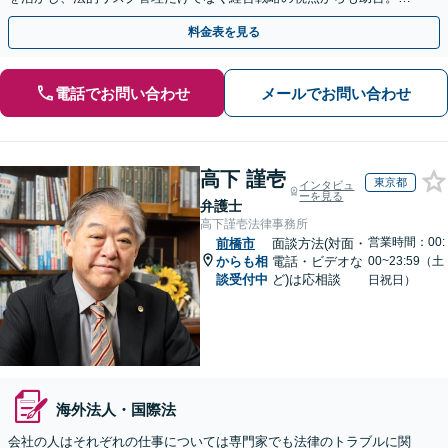
めと守りの法務で、企業のさらなる成長に貢献します。
料金表を見る
電話でお問い合わせ
メールでお問い合わせ
高下 謹壱
東京都
インタビュ
ーを見る
弁護士
高下謹壱法律事務所
営業時間：00:
前橋市
面談方法(対面・
からも相
電話・ビデオな
00~23:59（土
談受付中
ど)は応相談
日祝日）
海外法人・国際法
会社の人はそれぞれの仕事については専門家でも法律のトラブルに関