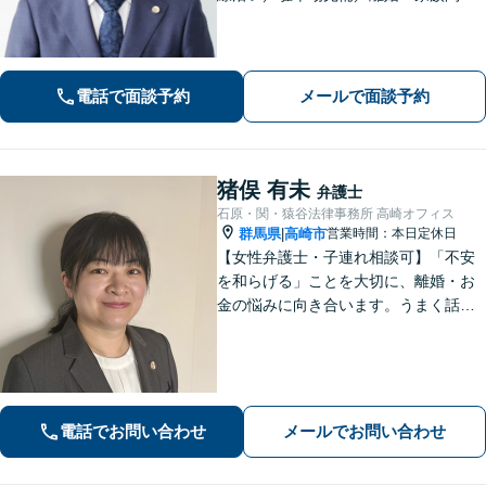
題・男女問題のお悩み・不安を解決／
オーダーメイドの解決「相続問題の解
決実績豊富」／法改正・最新情報に敏
感にアンテナを張り正しい手続で遺産
電話で面談予約
メールで面談予約
分割を実現
猪俣 有未
弁護士
石原・関・猿谷法律事務所 高崎オフィス
群馬県
高崎市
営業時間：本日定休日
|
【女性弁護士・子連れ相談可】「不安
を和らげる」ことを大切に、離婚・お
金の悩みに向き合います。うまく話せ
なくても大丈夫です。状況の整理から
ご一緒します【高崎・完全個室・駐車
場無料】
電話でお問い合わせ
メールでお問い合わせ