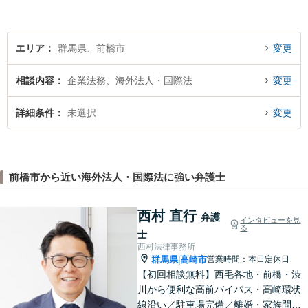
携し、最善の方法で解決する
ことを目指します。
エリア
群馬県、前橋市
変更
相談内容
企業法務、海外法人・国際法
変更
詳細条件
未選択
変更
前橋市から近い海外法人・国際法に強い弁護士
西村 直行
弁護
インタビューを見
る
士
西村法律事務所
群馬県
高崎市
営業時間：本日定休日
|
【初回相談無料】西毛各地・前橋・渋
川から便利な高前バイパス・高崎環状
線沿い／駐車場完備／離婚・家族問