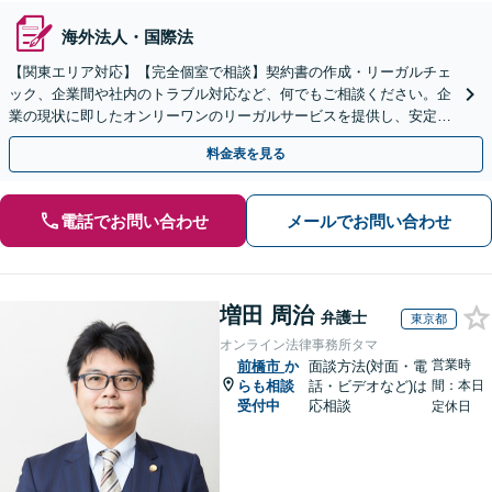
海外法人・国際法
【関東エリア対応】【完全個室で相談】契約書の作成・リーガルチェ
ック、企業間や社内のトラブル対応など、何でもご相談ください。企
業の現状に即したオンリーワンのリーガルサービスを提供し、安定し
た経営をサポートいたします。【電話・WEB面談可】
料金表を見る
電話でお問い合わせ
メールでお問い合わせ
増田 周治
弁護士
東京都
オンライン法律事務所タマ
営業時
前橋市
か
面談方法(対面・電
らも相談
話・ビデオなど)は
間：本日
受付中
応相談
定休日