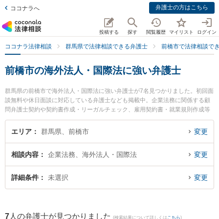
弁護士の方はこちら
ココナラへ
投稿する
探す
閲覧履歴
マイリスト
ログイン
ココナラ法律相談
群馬県で法律相談できる弁護士
前橋市で法律相談で
前橋市の海外法人・国際法に強い弁護士
群馬県の前橋市で海外法人・国際法に強い弁護士が7名見つかりました。初回面
談無料や休日面談に対応している弁護士なども掲載中。企業法務に関係する顧
問弁護士契約や契約書作成・リーガルチェック、雇用契約書・就業規則作成等
の細かな分野での絞り込み検索もでき便利です。特にはばたき法律事務所の羽
鳥 正靖弁護士や山田穂積法律事務所の山田 穂積弁護士、梅山綜合法律事務所の
エリア
群馬県、前橋市
変更
梅山 綾加弁護士のプロフィール情報や弁護士費用、強みなどが注目されていま
す。『前橋市で土日や夜間に発生した海外法人・国際法のトラブルを今すぐに
相談内容
企業法務、海外法人・国際法
変更
弁護士に相談したい』『海外法人・国際法のトラブル解決の実績豊富な近くの
弁護士を検索したい』『初回相談無料で海外法人・国際法を法律相談できる前
橋市内の弁護士に相談予約したい』などでお困りの相談者さんにおすすめで
詳細条件
未選択
変更
す。
7
人の弁護士が見つかりました
(検索結果について詳しくは
こちら
)