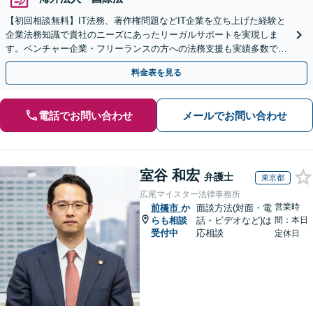
【初回相談無料】IT法務、著作権問題などIT企業を立ち上げた経験と
企業法務知識で貴社のニーズにあったリーガルサポートを実現しま
す。ベンチャー企業・フリーランスの方への法務支援も実績多数で
す。
料金表を見る
電話でお問い合わせ
メールでお問い合わせ
室谷 和宏
弁護士
東京都
広尾マイスター法律事務所
営業時
前橋市
か
面談方法(対面・電
らも相談
話・ビデオなど)は
間：本日
受付中
応相談
定休日