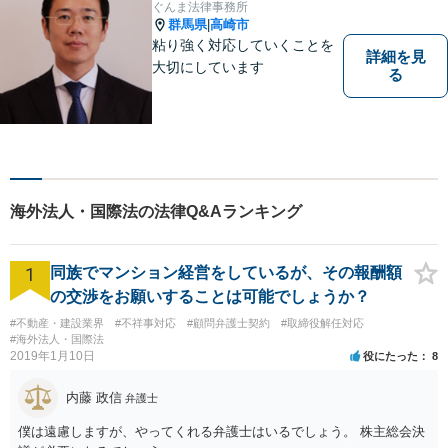
ぐんま法律事務所
場完備】
群馬県
高崎市
|
粘り強く対応していくことを
詳細を見
大切にしています
る
海外法人・国際法の法律Q&Aランキング
1
同族でマンション経営をしているが、その報酬額
の交渉をお願いすることは可能でしょうか？
#不動産・建設業界
#不祥事対応
#顧問弁護士契約
#取締役解任対応
#海外法人・国際法
2019年1月10日
役にたった
8
内藤 政信
弁護士
僕は遠慮しますが、やってくれる弁護士はいるでしょう。 株主総会決