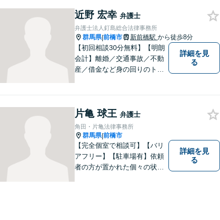
提供して、最大限の利益確保
のお手伝いをします。
近野 宏幸
弁護士
弁護士法人釘島総合法律事務所
群馬県
前橋市
新前橋駅
から徒歩8分
|
【初回相談30分無料】【明朗
詳細を見
会計】離婚／交通事故／不動
る
産／借金など身の回りのトラ
ブルに豊富な実績と経験あ
り！お早めのご相談が望まれ
ます。親切丁寧にわかりやす
片亀 球王
くアドバイスを行い、皆さま
弁護士
のニーズに沿った迅速な解決
角田・片亀法律事務所
を目指します。
群馬県
前橋市
|
【完全個室で相談可】【バリ
詳細を見
アフリー】【駐車場有】依頼
る
者の方が置かれた個々の状況
を知るため、よく話を聞くこ
とを大切にしています。 ま
た、事案に応じて、司法書
士、税理士等他の専門職と連