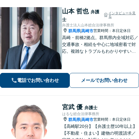
山本 哲也
弁護
インタビューを見
る
士
弁護士法人山本総合法律事務所
群馬県
高崎市
営業時間：本日定休日
|
高崎・前橋2拠点。群馬県内全域対応／
交通事故・相続を中心に地域密着で対
応。複雑なトラブルもわかりやすい言
葉で迅速に解決へ導きます。丁寧な説
明と明確な費用提示をお約束。電話・
WEB相談可。まずはお気軽にご相談く
ださい。
電話でお問い合わせ
メールでお問い合わせ
宮武 優
弁護士
はるな総合法律事務所
群馬県
高崎市
営業時間：本日定休日
|
【高崎駅20分】【弁護士歴10年以上】
【不動産・住まい】建物の明渡請求／