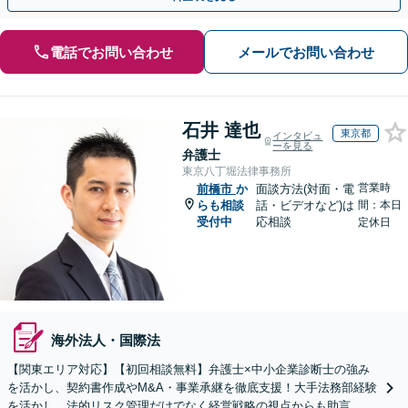
電話でお問い合わせ
メールでお問い合わせ
石井 達也
東京都
インタビュ
ーを見る
弁護士
東京八丁堀法律事務所
営業時
前橋市
か
面談方法(対面・電
らも相談
話・ビデオなど)は
間：本日
受付中
応相談
定休日
海外法人・国際法
【関東エリア対応】【初回相談無料】弁護士×中小企業診断士の強み
を活かし、契約書作成やM&A・事業承継を徹底支援！大手法務部経験
を活かし、法的リスク管理だけでなく経営戦略の視点からも助言。攻