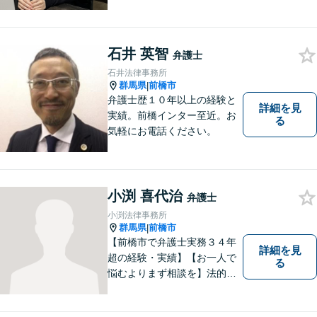
と、事件に進展がなかったと
しても、定期的にご連絡する
ように心がけております。ご
相談者様のお話を丁寧にお聞
石井 英智
弁護士
きし、常にご依頼者様に寄り
石井法律事務所
添った弁護活動をしておりま
群馬県
前橋市
|
す。
弁護士歴１０年以上の経験と
詳細を見
実績。前橋インター至近。お
る
気軽にお電話ください。
小渕 喜代治
弁護士
小渕法律事務所
群馬県
前橋市
|
【前橋市で弁護士実務３４年
詳細を見
超の経験・実績】【お一人で
る
悩むよりまず相談を】法的ト
ラブルを抱えたあなたに寄り
添い、適格な法的サービスを