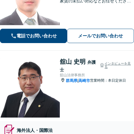
家賃の未払い対応などお任せくださ
い。強制執行の経験も豊富です。【離
婚・男女問題】相談者さまのお気持ち
に寄り添ってサポートいたします。お
気軽にご相談ください。
電話でお問い合わせ
メールでお問い合わせ
舘山 史明
弁護
インタビューを見
る
士
舘山法律事務所
群馬県
高崎市
営業時間：本日定休日
|
海外法人・国際法