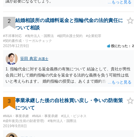
議が必要になるでしょう。
2
結婚相談所の成婚料返金と指輪代金の法的責任に
ついて相談
#不祥事対応
#海外法人・国際法
#顧問弁護士契約
#企業犯罪
#契約書作成・リーガルチェック
2025年12月9日
役にたった
2
笹田 典宏
弁護士
1. 指輪代金に対する返金義務の有無について 結論として、貴社が男性
会員に対して婚約指輪の代金を返金する法的な義務を負う可能性は低
いと考えられます。 婚約指輪の授受は、あくまで婚約当事者である男
性会員と女性会員との間の個人的な贈与契約です。結婚相談所である
貴社は、その贈与契約の当事者ではありません。したがって、仮に女
性が返金義務を負う場合であっても、貴社が返金義務を負う法的根拠
3
事業承継した後の自社株買い戻し・争いの防衛策
は見当たりません。 また、国際結婚の仲介契約に関する裁判例では、
について
会員の個人的な理由による破談で追加的に発生した費用は会員自身が
#M&A・事業承継
#M&A・事業承継
#法人・ビジネス
負担すべきであり、仲介業者に責任がない限り、成婚料の支払いを拒
#成年後見(生前の財産管理)
#海外法人・国際法
絶することはできないと判断されています。この裁判例は、仲介業者
2019年9月8日
の責任範囲が、会員間の個人的な問題とは切り離して考えられること
を示唆しており、本件でも同様に、指輪の返還が貴社の責任範囲外の