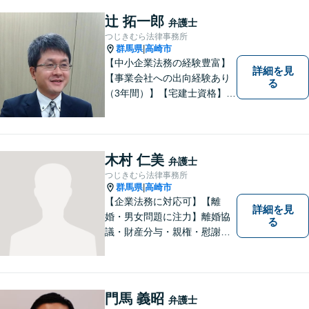
い合わせください。
辻 拓一郎
弁護士
つじきむら法律事務所
群馬県
高崎市
|
【中小企業法務の経験豊富】
詳細を見
【事業会社への出向経験あり
る
（3年間）】【宅建士資格】信
頼・丁寧・研鑽
木村 仁美
弁護士
つじきむら法律事務所
群馬県
高崎市
|
【企業法務に対応可】【離
詳細を見
婚・男女問題に注力】離婚協
る
議・財産分与・親権・慰謝料
請求ならお任せください。女
性ならではの視点から皆様の
お気持ちに寄り添い、納得の
いく解決を目指します。まず
門馬 義昭
弁護士
はお気軽にご相談を！【駐車