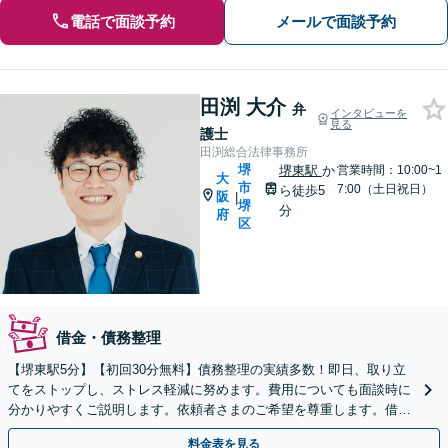
電話で面談予約
メールで面談予約
田渕 大介
弁
インタビューを
見る
護士
田渕総合法律事務所
堺
堺東駅
か
営業時間：10:00~1
大
市
7:00（土日祝日）
ら徒歩5
阪
|
堺
分
府
区
借金・債務整理
【堺東駅5分】【初回30分無料】債務整理の実績多数！即日、取り立
てをストップし、ストレス軽減に努めます。費用についても面談時に
分かりやすくご説明します。依頼者さまのご希望を尊重します。借金
問題はお早めにご相談ください【休日・夜間面談可】
料金表を見る