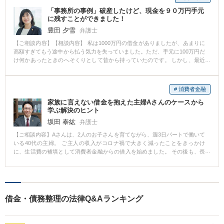
件として扱われますが、支給見込額全額が財産として評価されるわけではあ
たのでうれしかったです。また,夫婦で手続を取るということで弁護士費用も
「事務所の事例」破産したけど、現金を９０万円手元
りません。詳しくはご相談時にお問合せ下さい。
通常よりも安くしていただきました。そのお心遣いもありがたかったです。
に残すことができました！
そして,無事私も妻も手続きが終わり,私は再生手続で毎月ちょっとずつ債務を
豊田 夕雪
返済しています。妻は破産の手続きをとったので,借金を返さなくてよくなり
弁護士
ました。 本当に助かりました。ありがとうございます。 【先生のコメント】
【ご相談内容】【相談内容】 私は1000万円の借金がありましたが、あまりに
無事手続が終わって本当によかったです。 私のところには,ご夫婦でご相談い
高額すぎてもう途中から払う気力を失っていました。ただ、手元に100万円だ
ただくことも多いです。 負債の金額次第では,お二人とも手続きが必要な場合
け何かあったときのへそくりとして昔から持っていたのです。 しかし、最近
もあり,お客様の内容に応じて最適な方法をご提案させていただいておりま
借金返済の督促がかなり厳しくなってきたので、もうこの100万円を返済にあ
す。 今回は,お二人とも負債額が多かったので,旦那様は住宅を残すために再生
ててしまおうかと思っていました。そんなときに先生にご相談させていただ
手続にして,奥様は財産は特にお持ちではなかったので破産という手続をご案
きました。 先生にご相談したら、100万円を今返済に充てたとしても、1000
# 消費者金融
内させていただきました。 ご相談されるかたの中には,インターネットの一部
万円の借金があるから、返済に充てることは得策ではないとアドバイスをい
の情報をみて,手続に関して誤解をもってらっしゃる方もおられます。 ですの
家族に言えない借金を抱えた主婦Aさんのケースから
ただきました。 そのかわり、破産という手続が今回は私にとって一番良い選
で,まずはご相談いただくのが一番だと思います。 今回はご依頼いただきまし
学ぶ解決のヒント
択ではないかとご提案いただきました。 私としては、破産することに抵抗が
てありがとうございました。
あったものの、先生から破産をすることのメリットとデメリットをしっかり
坂田 泰紘
弁護士
ご説明いただいたおかげで、破産のイメージが変わりました。 しかも、今回
【ご相談内容】Aさんは、2人のお子さんを育てながら、週3日パートで働いて
の100万円は、一部弁護士費用に充てて、残りは、維持することができる可能
いる40代の主婦。 ご主人の収入がコロナ禍で大きく減ったことをきっかけ
性が高いとのアドバイスをいただきました。 それを聞いて、破産の手続きを
に、生活費の補填として消費者金融からの借入を始めました。 その後も、長
とることを先生に依頼しました。 手続をして、1000万円の負債は免責されて
女の高校入学に伴う学費や制服代、塾代の支払いが続き、家電の故障による
返済しなくてよくなりました。 また、100万円の中から弁護士費用を払っ
買い替えも重なって、借金はさらに増加。 最初は「一時的な借入れでなんと
て、その後自分で貯金した金額の合計額だった90万円は、残すことができま
かなる」と思っていたものの、気がつけば5社から合計約380万円の借金を抱
した。 本当にうれしかったです。ありがとうございます。 【先生のコメン
える状況になっていました。 ■ 誰にも言えず、一人で抱えた不安 Aさんは
ト】 ご満足いただけたようで本当によかったです。 破産の手続というと、何
「夫にバレたらどうしよう…」「子どもたちに迷惑をかけたくない」と思
もかも失ってしまうようなイメージがありますが、実際はそんなことはあり
借金・債務整理の法律Q&Aランキング
い、誰にも相談できないまま日々を過ごしていたそうです。 返済日が近づく
ません。TV、冷蔵庫などの生活必需品も残せますし、今回のように一定の預
たびに感じるプレッシャー、消費者金融からの電話や郵便物…。 常に頭のど
金現金であれば残せます。 また、選挙権を失うこともないですし、職場をク
こかに「借金」がある状態で、心身ともに限界に近づいていました。 そんな
ビになったりすることもありません。 ですので、まずは破産のメリット、デ