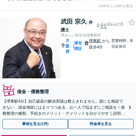
14件中 1-14件を表示
武田 宗久
弁
インタビューを
見る
護士
堺みらい創生法律事務所
大
堺東駅
から
営業時間：本
堺市
阪
|
日定休日
徒歩4分
堺区
府
借金・債務整理
【堺東駅4分】自己破産の解決実績は数えきれません。誰にも相談で
きない…借金地獄にはまりつつある…お一人で悩まずにご相談を！債
務整理の種類、手続きのメリット・デメリットを分かりやすく説明し
ます【夜間・休日面談可】【完全個室】
事例を見る(1件)
料金表を見る