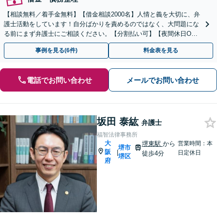
【相談無料／着手金無料】【借金相談2000名】人情と義を大切に、弁
護士活動をしています！自分ばかりを責めるのではなく、大問題にな
る前にまず弁護士にご相談ください。【分割払い可】【夜間休日O
K】
事例を見る(6件)
料金表を見る
電話でお問い合わせ
メールでお問い合わせ
坂田 泰紘
弁護士
福智法律事務所
大
堺東駅
から
営業時間：本
堺市
阪
|
日定休日
徒歩4分
堺区
府