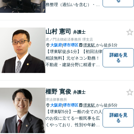
る
務整理（過払いを含む）・法
人の破産・刑事事件・交通事
故を主に取扱い】【債務関
係・刑事事件・交通事故は初
山村 憲司
回相談無料（特に時間制限は
弁護士
ありません）】【堺東徒歩７
虎ノ門法律経済事務所 堺支店
分】【分割払い・法テラス利
大阪府
堺市堺区
堺東駅
から徒歩1分
|
用もご相談下さい】
【堺東駅徒歩1分】【初回法律
詳細を見
相談無料】元ゼネコン勤務！
る
不動産・建築分野に精通する
弁護士。その他、遺産相続・
労働問題・債権回収など多岐
にわたる事案に対応可能で
榧野 寛俊
す！全国の支店ネットワーク
弁護士
を活かし、迅速な解決を目指
堺法律事務所
します。【夜間土日祝可】
大阪府
堺市堺区
堺東駅
から徒歩5分
|
【堺東駅5分】一般の全ての人
詳細を見
のお役に立てる一般民事を広
る
くやっており、性別や年齢を
問わず様々なご相談、ご依頼