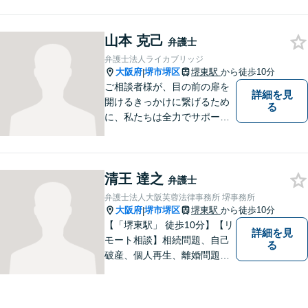
を受けています。相談者の
方、依頼者の方の気持ちに真
山本 克己
摯に寄り添い、困難な問題に
弁護士
も粘り強く対峙して、信頼を
弁護士法人ライカブリッジ
積み重ねていきたいと考えて
大阪府
堺市堺区
堺東駅
から徒歩10分
|
います。
ご相談者様が、目の前の扉を
詳細を見
開けるきっかけに繋げるため
る
に、私たちは全力でサポート
させていただきます。お悩み
の方は、一人で抱え込まずお
気軽にご相談ください。
清王 達之
弁護士
弁護士法人大阪芙蓉法律事務所 堺事務所
大阪府
堺市堺区
堺東駅
から徒歩10分
|
【「堺東駅」 徒歩10分】【リ
詳細を見
モート相談】相続問題、自己
る
破産、個人再生、離婚問題な
ど、みなさまの状況をお聞き
した上で、過去の事例に即し
て、具体的な見通しをアドバ