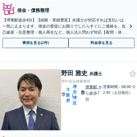
借金・債務整理
【堺東駅徒歩4分】【経験・実績豊富】弁護士が対応すれば支払いは
一気に止まります。借金の督促にお困りでしたらすぐにご連絡を。自
己破産・任意整理・個人再生など。個人法人問わず対応【夜間・休日
対応】【借金問題のみ初回相談無料】
事例を見る(2件)
料金表を見る
野田 雅史
弁護士
堺中央法律事務所
堺
堺東駅
か
営業時間：08:00~2
大
市
2:45（土日祝日）
ら徒歩7
阪
|
堺
分
府
区