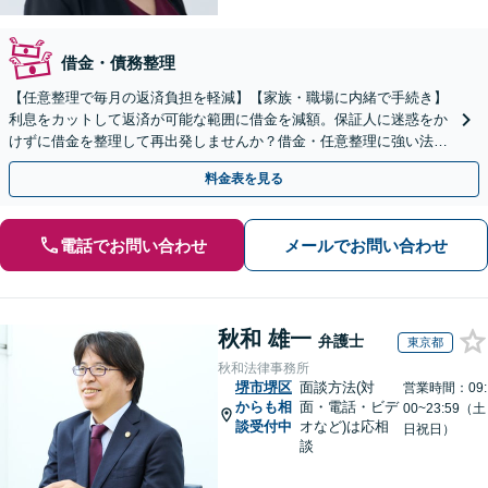
借金・債務整理
【任意整理で毎月の返済負担を軽減】【家族・職場に内緒で手続き】
利息をカットして返済が可能な範囲に借金を減額。保証人に迷惑をか
けずに借金を整理して再出発しませんか？借金・任意整理に強い法律
事務所【実績5,000件以上】【財産を残して借金整理】
料金表を見る
電話でお問い合わせ
メールでお問い合わせ
秋和 雄一
弁護士
東京都
秋和法律事務所
堺市堺区
面談方法(対
営業時間：09:
からも相
面・電話・ビデ
00~23:59（土
談受付中
オなど)は応相
日祝日）
談