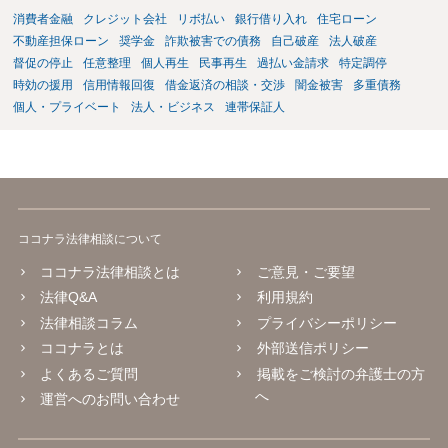
消費者金融
クレジット会社
リボ払い
銀行借り入れ
住宅ローン
不動産担保ローン
奨学金
詐欺被害での債務
自己破産
法人破産
督促の停止
任意整理
個人再生
民事再生
過払い金請求
特定調停
時効の援用
信用情報回復
借金返済の相談・交渉
闇金被害
多重債務
個人・プライベート
法人・ビジネス
連帯保証人
ココナラ法律相談について
ココナラ法律相談とは
ご意見・ご要望
法律Q&A
利用規約
法律相談コラム
プライバシーポリシー
ココナラとは
外部送信ポリシー
よくあるご質問
掲載をご検討の弁護士の方
へ
運営へのお問い合わせ