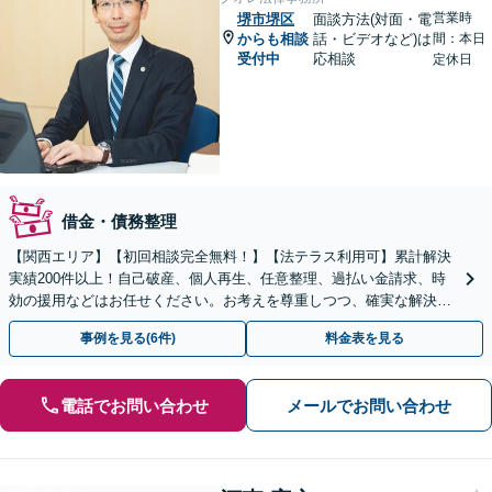
営業時
堺市堺区
面談方法(対面・電
からも相談
話・ビデオなど)は
間：本日
受付中
応相談
定休日
借金・債務整理
【関西エリア】【初回相談完全無料！】【法テラス利用可】累計解決
実績200件以上！自己破産、個人再生、任意整理、過払い金請求、時
効の援用などはお任せください。お考えを尊重しつつ、確実な解決を
目指します【休日・夜間相談可】【弁護士歴15年以上】
事例を見る(6件)
料金表を見る
電話でお問い合わせ
メールでお問い合わせ