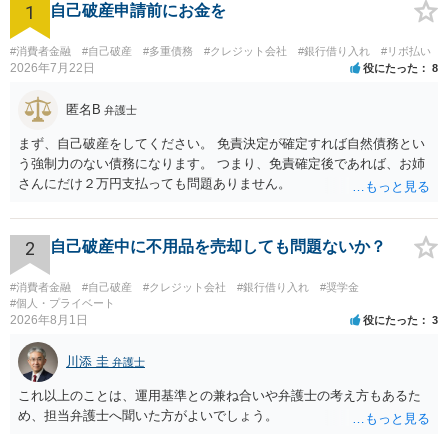
1
中、偶然見かけた市民向け無料法律セミナーをきっかけに、「これが最後の
自己破産申請前にお金を
メリットを丁寧に説明できるかどうかが非常に重要です。事情はお客様によ
チャンスかもしれない」と思い、勇気を出して当事務所へご相談に来られま
って様々ですので、それに合わせたアドバイスをするためには、多くの経験
した。 ■ 弁護士に相談して見えた「希望の道筋」 私たちは、Aさんの借入状
が必要です。ですので、債務整理に力を入れている弁護士にご相談されるの
#消費者金融
#自己破産
#多重債務
#クレジット会社
#銀行借り入れ
#リボ払い
況・収支・家計全体を一緒に整理しました。 毎月の返済額は約10万円。パー
がよろしいかと思います。
2026年7月22日
役にたった
8
ト収入では到底まかないきれず、今後も自転車操業が続く見込みでした。 こ
のような状況を踏まえ、Aさんには以下の「債務整理」の方法をご提案しまし
匿名B
た： ■ Aさんにご提案した解決策 ◉ 任意整理 → 利息をカットし、借入元本を
弁護士
無理のない額で分割返済する方法。 家族に知られずに進めやすく、裁判所を
まず、自己破産をしてください。 免責決定が確定すれば自然債務とい
通さずに手続き可能。 ◉ 個人再生 → 借金を大幅に減額（たとえば380万円 →
約100万円）し、3〜5年かけて返済する方法。 住宅や財産を維持しながら生
う強制力のない債務になります。 つまり、免責確定後であれば、お姉
活再建が可能。 ◉ 自己破産 → 収入や資産状況によっては、裁判所に申立てて
さんにだけ２万円支払っても問題ありません。
借金の返済義務を免除する制度。 Aさんは、当初「破産だけは避けたい」
「家族に知られたくない」と強く望んでおられました。 私たちは話し合いを
重ねた上で、任意整理を選択し、債権者5社との交渉を開始。利息の免除と
2
自己破産中に不用品を売却しても問題ないか？
月々の返済額調整が認められ、月々の返済額は約6.3万円にまで減額ました。
■ 解決後、Aさんの言葉 >「気持ちがすごく軽くなりました。もっと早く相談
していればよかった…」 >「取り立てもなくなり、久しぶりに夜ぐっすり眠れ
#消費者金融
#自己破産
#クレジット会社
#銀行借り入れ
#奨学金
ました」 借金に追われる日々から少しずつ解放され、Aさんは今、家計の見
#個人・プライベート
直しにも前向きに取り組まれています。 ■ 借金は“相談すること”が解決への
2026年8月1日
役にたった
3
第一歩 Aさんのように、 - 家計や子どもの教育費で借金が膨らんでしまった方
- 家族に知られたくないと悩んでいる方 - 毎月の返済に限界を感じている方
川添 圭
弁護士
——そんな方にこそ、知ってほしいのは「借金は法律で解決できる」という
ことです。 ■ 最後に：ひとりで悩まず、まずはご相談ください 借金の相談
これ以上のことは、運用基準との兼ね合いや弁護士の考え方もあるた
は、恥ずかしいことではありません。 あなたの生活を守るために、弁護士は
め、担当弁護士へ聞いた方がよいでしょう。
中立で頼れる味方です。 福智法律事務所では、初回相談無料・秘密厳守で対
応しています。 ぜひお気軽にご相談ください。 ＋＋＋＋＋＋＋＋＋＋＋＋＋