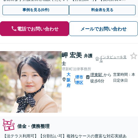
K】
事例を見る(6件)
料金表を見る
電話でお問い合わせ
メールでお問い合わせ
岬 宏美
弁護
インタビューを見
る
士
堺新町法律事務所
大
堺東駅
から
営業時間：本
堺市
阪
|
日定休日
徒歩6分
堺区
府
借金・債務整理
【法テラス利用可】【分割払い可】複雑なケースの豊富な対応実績あ