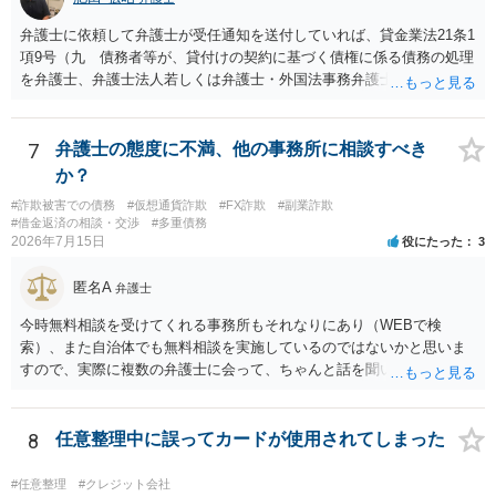
弁護士に依頼して弁護士が受任通知を送付していれば、貸金業法21条1
項9号（九 債務者等が、貸付けの契約に基づく債権に係る債務の処理
を弁護士、弁護士法人若しくは弁護士・外国法事務弁護士共同法人若
しくは司法書士若しくは司法書士法人（以下この号において「弁護士
等」という。）に委託し、又はその処理のため必要な裁判所における
民事事件に関する手続をとり、弁護士等又は裁判所から書面によりそ
7
弁護士の態度に不満、他の事務所に相談すべき
の旨の通知があつた場合において、正当な理由がないのに、債務者等
か？
に対し、電話をかけ、電報を送達し、若しくはファクシミリ装置を用
#詐欺被害での債務
#仮想通貨詐欺
#FX詐欺
#副業詐欺
いて送信し、又は訪問する方法により、当該債務を弁済することを要
#借金返済の相談・交渉
#多重債務
求し、これに対し債務者等から直接要求しないよう求められたにもか
2026年7月15日
役にたった
3
かわらず、更にこれらの方法で当該債務を弁済することを要求するこ
と。）に違反しています。監督官庁に行政処分を求める、裁判所に仮
匿名A
弁護士
処分申請、不退去罪が成立すれば警察に通報などの対応が考えられま
す。ご参考にしてください。
今時無料相談を受けてくれる事務所もそれなりにあり（WEBで検
索）、また自治体でも無料相談を実施しているのではないかと思いま
すので、実際に複数の弁護士に会って、ちゃんと話を聞いてくれる
方、高圧的ではない方に相談した方が良いでしょう。その弁護士の方
はそもそも事案を把握できていないようですので、御相談の案件につ
いては弁護士として能力不足なのかもしれません。相手にしない方が
8
任意整理中に誤ってカードが使用されてしまった
良いと思います。ただ、仮想通貨詐欺の被害回復は現実的には難しい
かもしれません。
#任意整理
#クレジット会社