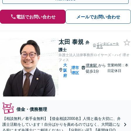
電話でお問い合わせ
メールでお問い合わせ
太田 泰規
弁
インタビューを
見る
護士
弁護士法人法律事務所ロイヤーズ・ハイ 堺オ
フィス
大
堺東駅
から
営業時間：本
堺市
阪
|
日定休日
徒歩1分
堺区
府
借金・債務整理
【相談無料／着手金無料】【借金相談2000名】人情と義を大切に、弁
護士活動をしています！自分ばかりを責めるのではなく、大問題にな
る前にまず弁護士にご相談ください。【分割払い可】【夜間休日O