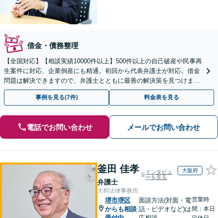
借金・債務整理
【全国対応】【相談実績10000件以上】500件以上の自己破産や民事再
生案件に対応、企業倒産にも精通。初回から代表弁護士が対応。借金
問題は解決できますので、弁護士とともに最善の解決策を見つけまし
ょう【初回相談無料】【法テラス利用可】
事例を見る(7件)
料金表を見る
電話でお問い合わせ
メールでお問い合わせ
釜田 佳孝
大阪府
インタビュ
ーを見る
弁護士
大和法律事務所
営業時
堺市堺区
面談方法(対面・電
からも相談
話・ビデオなど)は
間：本日
受付中
応相談