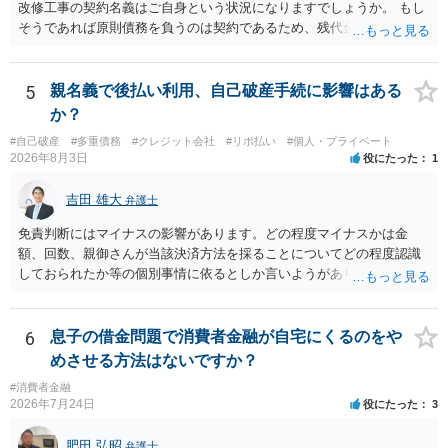
改修工事の契約名義はご自身という状況になりますでしょうか。 もし
そうであれば原則債務を負うのは契約であるため、残代金を捻出して
もらうよう約束した男性に支払いをお願いするしかないように思われ
ます。 入籍した場合でも、原則契約者が単独で全ての債務を負うこと
には変わりがありません。 なかなか対応に難しい案件であり、公開の
5
親名義で後払い利用、自己破産手続に影響はある
場でアドバイスを行うのも限界があるように思われますので、資料等
か？
を持参のうえ個別に弁護士に相談されることをお勧めします。
#自己破産
#多重債務
#クレジット会社
#リボ払い
#個人・プライベート
2026年8月3日
役にたった
1
吉田 雄大
弁護士
免責判断にはマイナスの影響があります。どの程度マイナスかは金
額、回数、親御さんが当該決済方法を採ることについてどの程度認識
しておられたか等の個別事情に依るとしか言いようがありません。 と
もあれ、依頼しておられる弁護士さんに直ちに具体的状況をお伝えに
なって相談し、善後策を考えることをお勧めします。
6
息子の借金問題で消費者金融が自宅にくるのをや
めさせる方法はないですか？
#消費者金融
2026年7月24日
役にたった
3
肥田 弘昭
弁護士