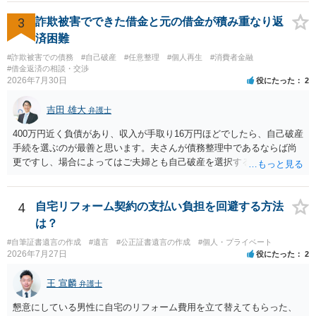
＋＋＋＋＋＋＋ ▼相談料 初回のみ相談料無料（１時間程度）※借金に関する
相談のみ初回無料 ▼着手金 時効援用１社につき３万３０００円 任意整理１社
3
詐欺被害でできた借金と元の借金が積み重なり返
につき３万３０００円 個人破産３３万円～ 法人破産５５万円～ 個人再生（住
済困難
宅特則付き）５５万円 ▼報酬金 任意整理（時効援用含む），破産，個人再生
については報酬金なし。 過払金請求訴訟は経済的利益の２０％（税別） ▼備
#詐欺被害での債務
#自己破産
#任意整理
#個人再生
#消費者金融
考 個別の事情に応じて分割払いや費用割引などにも対応していますので弁護
#借金返済の相談・交渉
士費用についてもお気軽にご相談ください。
2026年7月30日
役にたった
2
吉田 雄大
弁護士
400万円近く負債があり、収入が手取り16万円ほどでしたら、自己破産
手続を選ぶのが最善と思います。夫さんが債務整理中であるならば尚
更ですし、場合によってはご夫婦とも自己破産を選択する方法もある
と思います。
4
自宅リフォーム契約の支払い負担を回避する方法
は？
#自筆証書遺言の作成
#遺言
#公正証書遺言の作成
#個人・プライベート
2026年7月27日
役にたった
2
王 宣麟
弁護士
懇意にしている男性に自宅のリフォーム費用を立て替えてもらった、