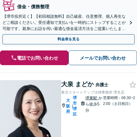
借金・債務整理
【堺市役所近く】【初回相談無料】自己破産、任意整理、個人再生な
どご相談ください。受任通知で支払いを一時的にストップすることが
可能です。親身にお話を伺い最適な借金返済方法をご提案いたしま
す。豊富な実績をもとに迅速対応し解決へ導きます。
料金表を見る
電話でお問い合わせ
メールでお問い合わせ
大泉 まどか
弁護士
東京スタートアップ法律事務所 堺支店
堺
堺東駅
か
営業時間：06:30~2
大
市
2:00（土日祝日）
ら徒歩5
阪
|
堺
分
府
区