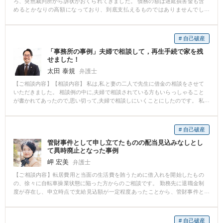
ろ、突然裁判所から訴状がおくられてきました。 債務の額は遅延損害金も含
めるとかなりの高額になっており、到底支払えるものではありませんでし
た。 【相談後】 弁護士に委任し、消滅時効を援用する旨を併記した受任通知
を送付してもらったところ、債務が時効で消滅したとして、訴訟も取り下げ
てもらうことができました。 【先生のコメント】 消滅時効は一部でも支払っ
# 自己破産
てしまうと、援用できなくなる可能性があります。 支払う前に一度弁護士に
「事務所の事例」夫婦で相談して，再生手続で家を残
ご相談ください。
せました！
太田 泰規
弁護士
【ご相談内容】【相談内容】 私は,私と妻の二人で先生に借金の相談をさせて
いただきました。 相談例の中に,夫婦で相談されている方もいらっしゃること
が書かれてあったので,思い切って,夫婦で相談しにいくことにしたのです。 私
も妻もお金の管理は得意ではなく,子供にかかる費用や引っ越し,外食などが多
く,家計を圧迫していきました。しかたなくクレジットカードで物を購入して
リボ払いにしました。すると,徐々に借金が多くなってきてしまって,追いつか
# 自己破産
なくなったので,銀行でローンを組んだり,消費者金融からキャッシングをした
管財事件として申し立てたものの配当見込みなしとし
りもしました。 はじめは私だけが借金していたのですが,借りれなくなってき
て異時廃止となった事例
たので妻にも借金をしてもらい,返済を助けてもらいました。 ところが,私も妻
もどんどん借金が増えてしまって,来月には支払いができなくなるところまで
岬 宏美
弁護士
来てしまいました。。 どうすればいいか途方にくれていたところ,先生にご相
【ご相談内容】転居費用と当面の生活費を賄うために借入れを開始したもの
談することにしました。 先生に相談すると,笑顔で優しく対応してくださいま
の、徐々に自転車操業状態に陥った方からのご相談です。 勤務先に退職金制
した。 内容をお話しすると,私は住宅ローンを組んでいたので,個人再生手続を
度が存在し、申立時点で支給見込額が一定程度あったことから、管財事件と
とり,妻は破産の手続を取らせていただくことにしました。 手続をとると,返済
して自己破産の申立てをしました。 結果的には、配当見込みなしとして異時
や取り立てがストップすると聞いて本当にほっとしました。来月の支払いが
廃止となり、免責不許可事由も存在しないとして、免責決定を得ることがで
できなくて,頭の中が借金のことでいっぱいだったからです。 また手続をとる
きました。 一定の退職金の支給が見込まれる場合、その額によっては管財事
のに,必要な資料のスムーズな集め方や今後の進め方などもお話していただけ
# 自己破産