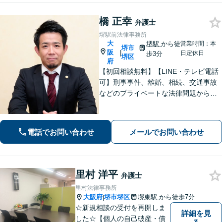
橋 正幸
弁護士
堺駅前法律事務所
大
堺駅
から徒
営業時間：本
堺市
阪
|
日定休日
歩3分
堺区
府
【初回相談無料】【LINE・テレビ電話
可】刑事事件、離婚、相続、交通事故
などのプライベートな法律問題から、
契約書レビューなどの企業法務や学校
法務、プロスポーツ選手の相談まで幅
広く対応。トラブル解決のための身近
電話でお問い合わせ
メールでお問い合わせ
な相談相手として、お気軽にご連絡く
ださい。
里村 洋平
弁護士
里村法律事務所
大阪府
堺市堺区
堺東駅
から徒歩7分
|
☆新規相談の受付を再開しま
詳細を見
した☆【個人の自己破産・債