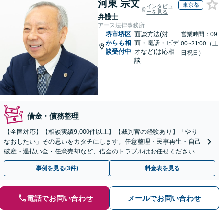
河東 宗文
東京都
インタビュ
ーを見る
弁護士
アース法律事務所
堺市堺区
面談方法(対
営業時間：09:
からも相
面・電話・ビデ
00~21:00（土
談受付中
オなど)は応相
日祝日）
談
借金・債務整理
【全国対応】【相談実績9,000件以上】【裁判官の経験あり】「やり
なおしたい」その思いをカタチにします。任意整理・民事再生・自己
破産・過払い金・任意売却など、借金のトラブルはお任せください。
【初回相談無料】【全国対応可能】
事例を見る(3件)
料金表を見る
電話でお問い合わせ
メールでお問い合わせ