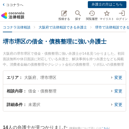
弁護士の方はこちら
ココナラへ
投稿する
探す
閲覧履歴
マイリスト
ログイン
ココナラ法律相談
大阪府で法律相談できる弁護士
堺市で法律相談でき
堺市堺区の借金・債務整理に強い弁護士
大阪府の堺市堺区で借金・債務整理に強い弁護士が14名見つかりました。初回
面談無料や休日面談に対応している弁護士、解決事例を持つ弁護士なども掲載
中。消費者金融の債務整理やクレジット会社の債務整理、リボ払いの債務整理
等の細かな分野での絞り込み検索もでき便利です。特に堺みらい創生法律事務
所の武田 宗久弁護士や田渕総合法律事務所の田渕 大介弁護士、弁護士法人法律
エリア
大阪府、堺市堺区
変更
事務所ロイヤーズ・ハイ 堺オフィスの太田 泰規弁護士のプロフィール情報や弁
護士費用、強みなどが注目されています。『堺市堺区で土日や夜間に発生した
相談内容
借金・債務整理
変更
借金・債務整理のトラブルを今すぐに弁護士に相談したい』『借金・債務整理
のトラブル解決の実績豊富な近くの弁護士を検索したい』『初回相談無料で借
金・債務整理を法律相談できる堺市堺区内の弁護士に相談予約したい』などで
詳細条件
未選択
変更
お困りの相談者さんにおすすめです。
14
人の弁護士が見つかりました
(検索結果について詳しくは
こちら
)