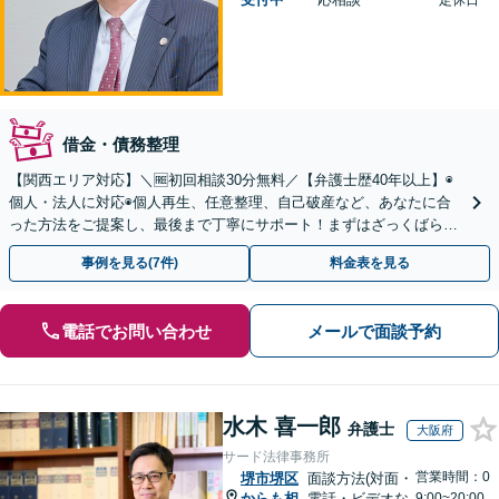
定休日
借金・債務整理
【関西エリア対応】＼🆓初回相談30分無料／【弁護士歴40年以上】◉
個人・法人に対応◉個人再生、任意整理、自己破産など、あなたに合
った方法をご提案し、最後まで丁寧にサポート！まずはざっくばらん
にお話ししましょう◉お気軽にご相談ください
事例を見る(7件)
料金表を見る
電話でお問い合わせ
メールで面談予約
水木 喜一郎
弁護士
大阪府
サード法律事務所
営業時間：0
堺市堺区
面談方法(対面・
からも相
電話・ビデオな
9:00~20:00