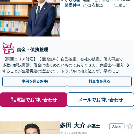
談受付中
ど)は応相談
（土曜日）
借金・債務整理
【関西エリア対応】【相談無料】自己破産、会社の破産、個人再生で
多数の解決実績。借金は後ろめたいものでありません。弁護士へ相談
することが生活再建の近道です。トラブルは抱え込まず、早めにご相
談を。
事例を見る(6件)
料金表を見る
電話でお問い合わせ
メールでお問い合わせ
多田 大介
弁護士
大阪府
クオレ法律事務所