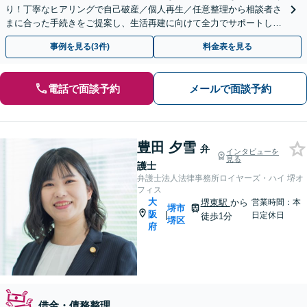
り！丁寧なヒアリングで自己破産／個人再生／任意整理から相談者さ
まに合った手続きをご提案し、生活再建に向けて全力でサポートしま
す【完全個室】
事例を見る(3件)
料金表を見る
電話で面談予約
メールで面談予約
豊田 夕雪
弁
インタビューを
見る
護士
弁護士法人法律事務所ロイヤーズ・ハイ 堺オ
フィス
大
堺東駅
から
営業時間：本
堺市
阪
|
日定休日
徒歩1分
堺区
府
借金・債務整理