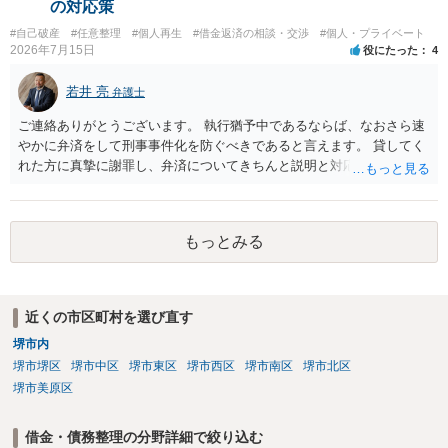
の対応策
０万円の被害を受けたとして、１円も払わないで和解したいと言われ
#自己破産
#任意整理
#個人再生
#借金返済の相談・交渉
#個人・プライベート
たら、 できるだけ重い刑罰を与えて欲しい、と思われるのではない
2026年7月15日
役にたった
4
でしょうか。 ＞弁護士さんに入ってもらうことで支払額が下がること
はありますか？ そこはあり得ます、ただ、弁護士費用かけるならその
若井 亮
弁護士
分賠償に回すことも考えられるので、 兼ね合いは考えてみましょう。
ご連絡ありがとうございます。 執行猶予中であるならば、なおさら速
やかに弁済をして刑事事件化を防ぐべきであると言えます。 貸してく
れた方に真摯に謝罪し、弁済についてきちんと説明と対応を行ってい
くことに尽きるかと思います。
もっとみる
近くの市区町村を選び直す
堺市内
堺市堺区
堺市中区
堺市東区
堺市西区
堺市南区
堺市北区
堺市美原区
借金・債務整理の分野詳細で絞り込む