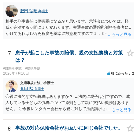
肥田 弘昭
弁護士
相手の刑事責任は傷害罪になるかと思います。示談金については、怪
我が完治する期間により変わります。交通事故の通院慰謝料を参考に1
か月であれば19万円程度を基準に故意犯ですので１．５倍か2倍程度す
る金額が相場かと思います。完治の期間が延びればその分慰謝料額も
上がるかと思います。ご参考にしてください。
7
息子が起こした事故の賠償、親の支払義務と対策
は？
#自動車事故
#物損事故
2026年7月16日
役にたった
2
交通事故に強い弁護士
倉田 勲
弁護士
◯親に法的な支払義務はありますか？ →法的に親子は別ですので、成
人している子どもの債務について原則として親に支払い義務はありま
せん。 ◯今後レンタカー会社から親に対して法的請求される可能性は
ありますか？ →原則として支払い義務がない以上請求される可能性は
低いでしょう。 ◯親である私は今後どう対応すべきでしょうか？ →債
権者に対してご自身は支払いを拒み、請求するのであれば本人に対し
8
事故の対応保険会社がお互いに同じ会社でした。
て請求するよう言う程度かと思います。