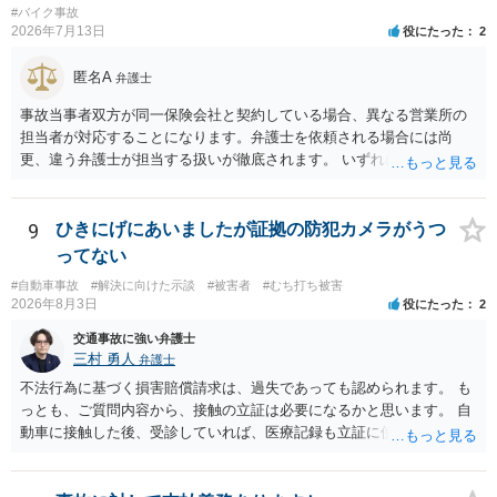
#バイク事故
2026年7月13日
役にたった
2
匿名A
弁護士
事故当事者双方が同一保険会社と契約している場合、異なる営業所の
担当者が対応することになります。弁護士を依頼される場合には尚
更、違う弁護士が担当する扱いが徹底されます。 いずれにしても、交
渉それ自体は別異の保険会社が動く場合と変わらず進んでいきます。
9
ひきにげにあいましたが証拠の防犯カメラがうつ
ってない
#自動車事故
#解決に向けた示談
#被害者
#むち打ち被害
2026年8月3日
役にたった
2
交通事故に強い弁護士
三村 勇人
弁護士
不法行為に基づく損害賠償請求は、過失であっても認められます。 も
っとも、ご質問内容から、接触の立証は必要になるかと思います。 自
動車に接触した後、受診していれば、医療記録も立証に使えるかと思
います。 いずれにせよ、多角的に検討する必要がありますので、弁護
士にご相談ください。