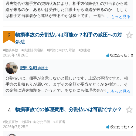
で、弁護士が受任する場合には、叔母様ご本人の依頼意思等を確認す
過失割合や相手方の契約状況により、相手方保険会社の担当者から連
る必要があります。日本語での十分な意思疎通が難しいとのことです
絡が来るのか、あるいは受任した弁護士から連絡が来るのか、もしく
ので、そのあたりのご事情も踏まえて、依頼意思の確認方法等を検討
は相手方当事者から連絡が来るのかは様々です。 一括払いや分割払い
する必要があると思われます。
は、和解交渉の際の条件となります。 相手方が相談者さんの損害賠償
金の支払いにつき、分割払いに合意すれば、和解は可能です。 他方で
合意しなければ和解できないことになります。 今後の見通しを知る為
3
物損事故の分割払いは可能か？相手の威圧への対
に、交渉の方向性につき、最寄りの法律事務所で相談だけでもされる
処法
ことも検討ください。
#物損事故
#損害賠償増額
#解決に向けた示談
#加害者
2026年7月26日
役にたった
2
肥田 弘昭
弁護士
分割払いは、相手が合意しないと難しいです。上記の事情ですと、相
手方の見積もりが届いて、まずその金額が妥当かどうかを検討し、そ
の金額に過失相殺をしたうえで、あなたにも修理代金が発生している
のであれば、過失相殺後の相互の金額について相殺して、その残額を
分割払いにしたいとの示談案を提案するのが良いかと思います。威圧
されるのであれば、斡旋、仲裁、民事調停を利用しては如何でしょう
4
物損事故での修理費用、分割払いは可能ですか？
か。ご参考にしてください。
#物損事故
#解決に向けた示談
#加害者
2026年7月25日
役にたった
2