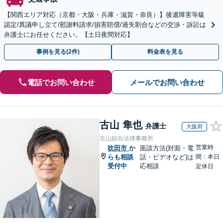
【関西エリア対応（京都・大阪・兵庫・滋賀・奈良）】後遺障害等級
認定/異議申し立て/慰謝料請求/損害賠償/過失割合などの交渉・訴訟は
弁護士にお任せください。【土日夜間対応】
事例を見る(2件)
料金表を見る
電話でお問い合わせ
メールでお問い合わせ
古山 隼也
弁護士
大阪府
古山綜合法律事務所
営業時
吹田市
か
面談方法(対面・電
らも相談
話・ビデオなど)は
間：本日
受付中
応相談
定休日