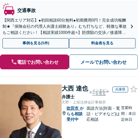
交通事故
【関西エリア対応】●初回相談60分無料●初期費用0円！完全成功報酬
制★『保険会社の代理人弁護士経験あり』むち打ちなど、軽微な事故
もご相談ください！【相談実績1000件超⭐️】賠償額の交渉／後遺障害
認定／治療費打ち切りなどサポート！
事例を見る(5件)
料金表を見る
電話でお問い合わせ
メールでお問い合わせ
大西 達也
兵庫県
インタビュ
ーを見る
弁護士
天野・上垣法律会計事務所
営業時
吹田市
か
面談方法(対面・電
らも相談
話・ビデオなど)は
間：本日
受付中
応相談
定休日