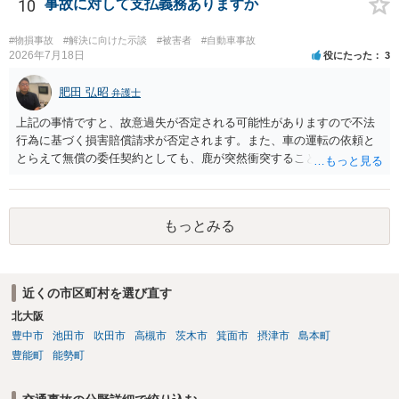
10
事故に対して支払義務ありますか
#物損事故
#解決に向けた示談
#被害者
#自動車事故
2026年7月18日
役にたった
3
肥田 弘昭
弁護士
上記の事情ですと、故意過失が否定される可能性がありますので不法
行為に基づく損害賠償請求が否定されます。また、車の運転の依頼と
とらえて無償の委任契約としても、鹿が突然衝突することは予見がで
きませんので善管注意義務違反は否定され債務不履行に基づく損害賠
償請求も成立しない可能性があります。以上の理由から支払義務は否
定される可能性が高いです。ご参考にしてください。
もっとみる
近くの市区町村を選び直す
北大阪
豊中市
池田市
吹田市
高槻市
茨木市
箕面市
摂津市
島本町
豊能町
能勢町