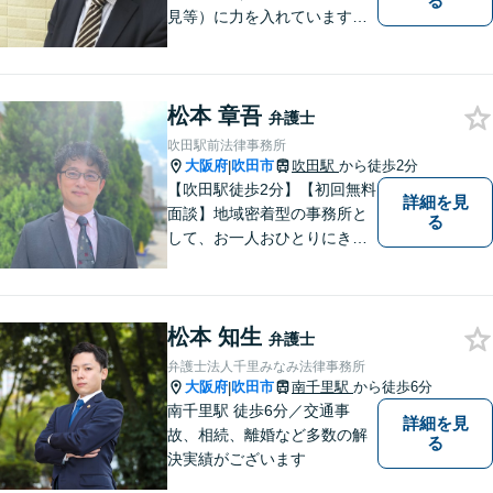
る
見等）に力を入れています。
その他、民事事件、家事事件
等を幅広く取り扱っていま
す。（江坂駅徒歩1分）
松本 章吾
弁護士
吹田駅前法律事務所
大阪府
吹田市
吹田駅
から徒歩2分
|
【吹田駅徒歩2分】【初回無料
詳細を見
面談】地域密着型の事務所と
る
して、お一人おひとりにきめ
細やかなリーガルサービスを
ご提供します。離婚・相続・
刑事事件など、幅広いお困り
松本 知生
ごとに対応！まずは無料相談
弁護士
にお越しください。【完全個
弁護士法人千里みなみ法律事務所
室対応】
大阪府
吹田市
南千里駅
から徒歩6分
|
南千里駅 徒歩6分／交通事
詳細を見
故、相続、離婚など多数の解
る
決実績がございます