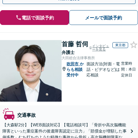
電話で面談予約
メールで面談予約
首藤 哲伺
東京都
インタビュ
ーを見る
弁護士
大田総合法律事務所
営業時
吹田市
か
面談方法(対面・電
らも相談
話・ビデオなど)は
間：本日
受付中
応相談
定休日
交通事故
【大森駅2分】【WEB面談対応】【電話相談可】「骨折や高次脳機能
障害といった重症案件の後遺障害認定に注力」「賠償金が増額した事
例多数」むち打ちのような軽微な事故から骨折・高次脳機能障害など