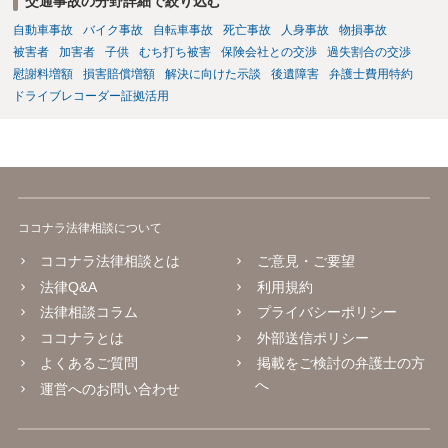
交通事故の分野詳細で絞り込む
自動車事故
バイク事故
自転車事故
死亡事故
人身事故
物損事故
被害者
加害者
子供
むち打ち被害
保険会社との交渉
過失割合の交渉
慰謝料増額
損害賠償増額
解決に向けた示談
後遺障害
弁護士費用特約
ドライブレコーダー証拠活用
ココナラ法律相談について
ココナラ法律相談とは
ご意見・ご要望
法律Q&A
利用規約
法律相談コラム
プライバシーポリシー
ココナラとは
外部送信ポリシー
よくあるご質問
掲載をご検討の弁護士の方
へ
運営へのお問い合わせ