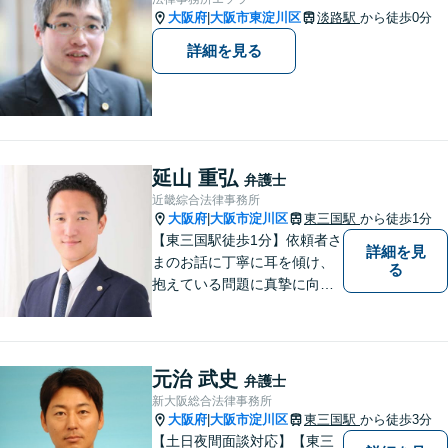
大阪府
大阪市東淀川区
淡路駅
から徒歩0分
|
詳細を見る
延山 重弘
弁護士
近畿綜合法律事務所
大阪府
大阪市淀川区
東三国駅
から徒歩1分
|
【東三国駅徒歩1分】依頼者さ
詳細を見
まのお話に丁寧に耳を傾け、
る
抱えている問題に真摯に向き
合うことを大切にしていま
す。一人ひとりのご希望に最
大限応えられるよう尽力いた
します。まずはお気軽にご相
元治 武史
弁護士
談にいらしてください。【休
新大阪総合法律事務所
日夜間相談可】
大阪府
大阪市淀川区
東三国駅
から徒歩3分
|
【土日夜間面談対応】【東三