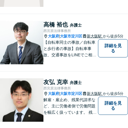
く安心できるよう、丁寧かつ
迅速な対応を心がけていま
す。 主張をぶつけ合うだけで
なく、事実と法律をもとに根
高橋 裕也
弁護士
本的な解決を導くことが弁護
西宮原法律事務所
士の役割だと考えています。
大阪府
大阪市淀川区
新大阪駅
から徒歩5分
|
【自転車同士の事故／自転車
詳細を見
と歩行者の事故】自転車事
る
故、交通事故をLINEでご相談
いただけます。自転車と歩行
者の事故、自転車同士の事故
に対応しています。【新大阪
駅徒歩５分】
友弘 克幸
弁護士
西宮原法律事務所
大阪府
大阪市淀川区
新大阪駅
から徒歩5分
|
解雇・雇止め、残業代請求な
詳細を見
ど、主に労働者側で労働問題
る
を幅広く扱っています。 残業
代請求への取り組みについて
は、専用のサイトをご覧下さ