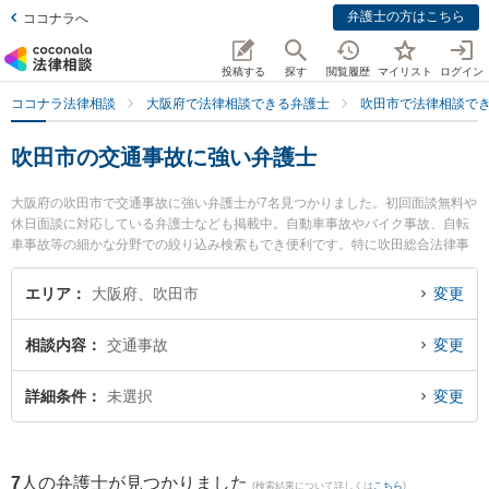
弁護士の方はこちら
ココナラへ
投稿する
探す
閲覧履歴
マイリスト
ログイン
ココナラ法律相談
大阪府で法律相談できる弁護士
吹田市で法律相談で
吹田市の交通事故に強い弁護士
大阪府の吹田市で交通事故に強い弁護士が7名見つかりました。初回面談無料や
休日面談に対応している弁護士なども掲載中。自動車事故やバイク事故、自転
車事故等の細かな分野での絞り込み検索もでき便利です。特に吹田総合法律事
務所の木村 栄作弁護士やクラルス法律会計事務所の久保 勇二弁護士、大永法律
事務所の大永 祐希弁護士のプロフィール情報や弁護士費用、強みなどが注目さ
エリア
大阪府、吹田市
変更
れています。『吹田市で土日や夜間に発生した交通事故のトラブルを今すぐに
弁護士に相談したい』『交通事故のトラブル解決の実績豊富な近くの弁護士を
相談内容
交通事故
変更
検索したい』『初回相談無料で交通事故を法律相談できる吹田市内の弁護士に
相談予約したい』などでお困りの相談者さんにおすすめです。
詳細条件
未選択
変更
7
人の弁護士が見つかりました
(検索結果について詳しくは
こちら
)