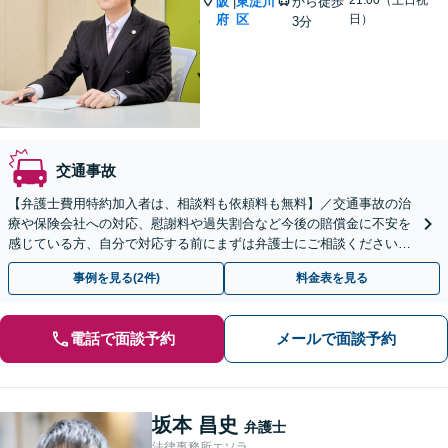
阪
東淀川
から徒歩
|
府
区
日）
3分
交通事故
【弁護士費用特約加入者は、相談料も依頼料も無料】／交通事故の治
療や保険会社への対応、慰謝料や過失割合など今後の賠償金に不安を
感じている方、自分で対応する前にまずは弁護士にご相談ください。
【弁護士歴10年以上】【当日予約・夜間・休日の相談可】
事例を見る(2件)
料金表を見る
電話で面談予約
メールで面談予約
坂本 昌史
弁護士
法律事務所エソラ