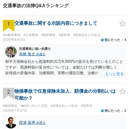
交通事故の法律Q&Aランキング
1
交通事故に関する示談内容につきまして
#自動車事故
#人身事故
#物損事故
#被害者
#保険会社との交渉
2026年8月3日
役にたった
4
交通事故に強い弁護士
髙橋 俊太
弁護士
相手方保険会社から慰謝料約31万9,000円の提示を受けているとのこと
ですが、慰謝料額の妥当性については、金額だけでは判断が難しく、
叔母様の受傷内容、治療期間、実際の通院日数、治療終了の経緯、後
遺症の有無、相手方保険会社から提示されている示談内容の内訳等を
確認する必要があります。保険会社から提示される慰謝料額について
は、弁護士が介入することにより増額を検討できる場合がありますの
2
物損事故で任意保険未加入、賠償金の分割払いは
で、以下の資料・情報を準備した上で、弁護士に個別に相談すること
可能か？
をお勧めいたします。 ・相手方保険会社から届いている示談金額の提
#物損事故
#解決に向けた示談
#保険会社との交渉
#加害者
示書類 ・叔母様の診断名、けがの内容 ・治療開始日及び治療終了日
2026年7月27日
役にたった
2
・入院の有無、通院回数 ・現在も症状が残っているか ・叔母様ご本人
やご家族等が加入している保険に、今回の事故で利用できる弁護士費
西浦 嘉博
弁護士
用特約が付帯しているか なお、被害者は叔母様ご本人となりますの