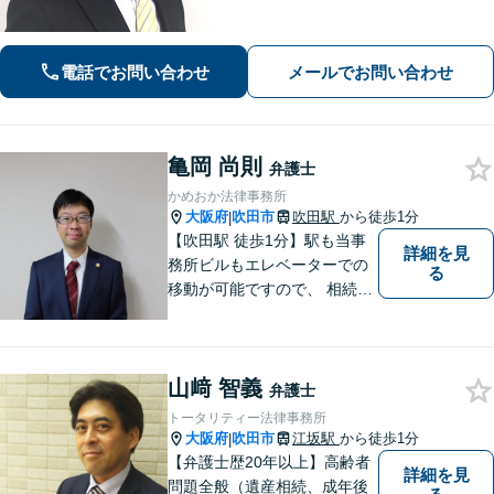
め細かいコミュニケーションを大切に
し、寄り添うながらともに解決を目指
します。当日・夜間・電話相談可能で
電話でお問い合わせ
メールでお問い合わせ
す。【法テラス利用可】【WEB面談
可】
亀岡 尚則
弁護士
かめおか法律事務所
大阪府
吹田市
吹田駅
から徒歩1分
|
【吹田駅 徒歩1分】駅も当事
詳細を見
務所ビルもエレベーターでの
る
移動が可能ですので、 相続の
ご相談にご家族で来られる方
やご高齢の方にも安心してご
利用いただけます。ご希望が
山﨑 智義
あれば出張相談にも応じてお
弁護士
りますのでお気軽にご相談く
トータリティー法律事務所
ださい。
大阪府
吹田市
江坂駅
から徒歩1分
|
【弁護士歴20年以上】高齢者
詳細を見
問題全般（遺産相続、成年後