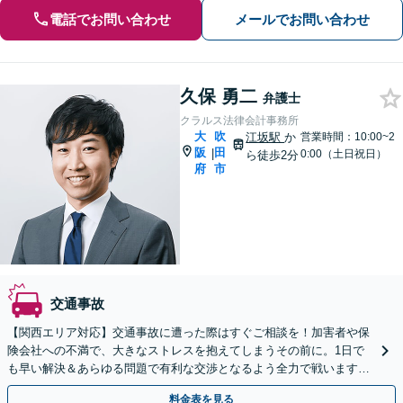
電話でお問い合わせ
メールでお問い合わせ
久保 勇二
弁護士
クラルス法律会計事務所
大
吹
江坂駅
か
営業時間：10:00~2
阪
田
|
0:00（土日祝日）
ら徒歩2分
府
市
交通事故
【関西エリア対応】交通事故に遭った際はすぐご相談を！加害者や保
険会社への不満で、大きなストレスを抱えてしまうその前に。1日で
も早い解決＆あらゆる問題で有利な交渉となるよう全力で戦います！
示談金の増額や適切な後遺障害等級など、お任せください。
料金表を見る