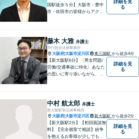
詳細を見
国駅徒歩５分】大阪市・豊中
る
市・吹田市の皆様からアクセ
スしやすい事務所となってお
ります。
藤木 大雅
弁護士
TRY総合法律事務所
大阪府
大阪市淀川区
東三国駅
から徒歩4分
|
【新大阪駅6分】〈男女問題/
詳細を見
労働/交通事故に特化〉あなた
る
の思いに寄り添いながら、明
るい未来を全力でサポートし
ます！ 一人一人の状況や思い
に丁寧に向き合い、将来を見
据えた解決を目指します。
中村 航太郎
弁護士
【メール・電話面談可】【東
新大阪駅前法律事務所
三国駅4分】
大阪府
大阪市淀川区
新大阪駅
から徒歩2分
|
【新大阪駅2分】【初回面談無
詳細を見
料】【完全個室で相談】紛争
る
を抱えるお客様が少しでも早