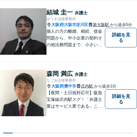
い。 ☞ https://zangyodai-be
ngoshi.com/
結城 圭一
弁護士
ゆうき法律事務所
大阪府
大阪市淀川区
新大阪駅
から徒歩5分
|
個人の方の離婚、相続、借金
詳細を見
問題から、中小企業の契約そ
る
の他法務問題まで、小さい事
務所ですが、コンパクトでハ
イフォーマンスをモットーに
日々の業務を行っておりま
す。
森岡 満広
弁護士
なごみ法律事務所
大阪府
豊中市
庄内駅
から徒歩1分
|
【夜間・土日祝対応可】阪急
詳細を見
宝塚線庄内駅スグ！「弁護士
る
業はサービス業である」こと
を徹底的に意識し，「聞く
耳」を持った話しやすい弁護
士を目指しています