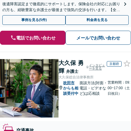
後遺障害認定まで徹底的にサポートします。保険会社の対応にお困り
の方も、経験豊富な弁護士が最後まで強気の交渉を行います。【全国
13拠点】お気軽にご相談ください。
事例を見る(5件)
料金表を見る
電話でお問い合わせ
メールでお問い合わせ
大久保 勇
京都府
インタビュ
ーを見る
輝
弁護士
大久保総合法律事務所
営業時間：09:
吹田市
面談方法(対面・
からも相
電話・ビデオな
00~17:00（土
談受付中
ど)は応相談
日祝日）
交通事故