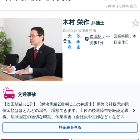
7件中 1-7件を表示
木村 栄作
弁護士
吹田総合法律事務所
大
吹
吹田駅
から
営業時間：本
阪
田
|
日定休日
徒歩1分
府
市
交通事故
【吹田駅徒歩1分】【解決実績200件以上の弁護士】保険会社提示の賠
償金額はほとんどの場合、増額できます。上位の後遺障害等級認定獲
得、症状固定の適切な時期、休業損害（会社員や主婦など）などスピ
ード対応！一人で対応せず、ご相談ください。
料金表を見る