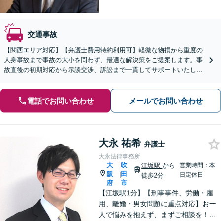
交通事故
【関西エリア対応】【弁護士費用特約利用可】軽微な物損から重度の
人身事故まで事故の大小を問わず、最適な解決策をご提案します。事
故直後の初期対応から示談交渉、訴訟まで一貫してサポートいたしま
すので、ぜひご相談ください。【休日・夜間相談可】
電話でお問い合わせ
メールでお問い合わせ
大永 祐希
弁護士
大永法律事務所
大
吹
江坂駅
から
営業時間：本
阪
田
|
日定休日
徒歩2分
府
市
【江坂駅1分】【刑事事件、労働・雇
用、離婚・男女問題に重点対応】お一
人で悩みを抱えず、まずご相談を！き