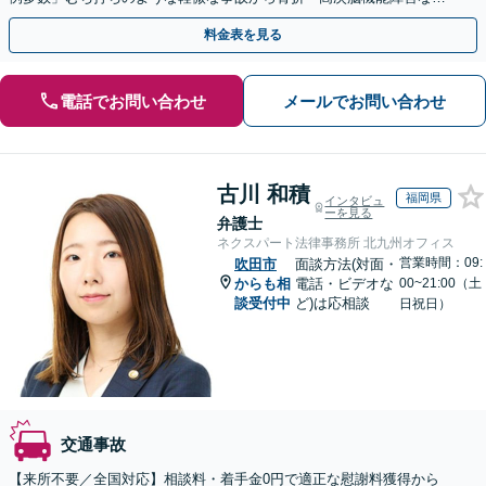
の重症事故まで、事故の規模に関わらず対応いたします
料金表を見る
電話でお問い合わせ
メールでお問い合わせ
古川 和積
福岡県
インタビュ
ーを見る
弁護士
ネクスパート法律事務所 北九州オフィス
営業時間：09:
吹田市
面談方法(対面・
からも相
電話・ビデオな
00~21:00（土
談受付中
ど)は応相談
日祝日）
交通事故
【来所不要／全国対応】相談料・着手金0円で適正な慰謝料獲得から