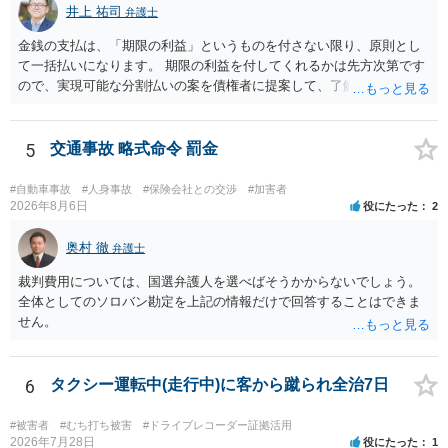
井上 祐司
弁護士
金銭の支払は、「期限の利益」というものを付さない限り、原則とし
て一括払いになります。 期限の利益を付してくれるかは先方次第です
ので、実現可能な分割払いの案を債権者に提案して、了解してもらえ
れば分割払いは可能です。
5
交通事故 略式命令 罰金
#自動車事故
#人身事故
#保険会社との交渉
#加害者
2026年8月6日
役にたった
2
奥村 徹
弁護士
裁判費用については、国選弁護人を選べばそうかからないでしょう。
全体としてのソロバン勘定を上記の情報だけで回答することはできま
せん。
6
タクシー運転中(走行中)に客から蹴られ全治7日
#被害者
#むち打ち被害
#ドライブレコーダー証拠活用
2026年7月28日
役にたった
1