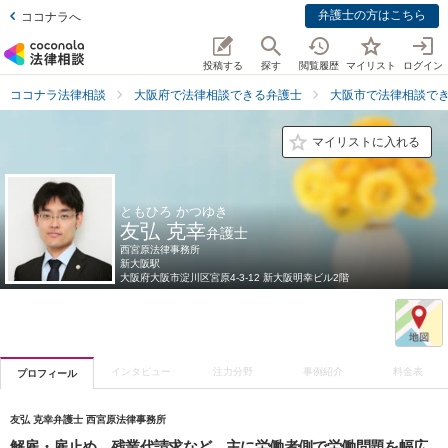
弁護士の方はこちら
ココナラへ
投稿する
探す
閲覧履歴
マイリスト
ログイン
ココナラ法律相談
大阪府で法律相談できる弁護士
大阪市で法律相談で
マイリストに入れる
ともひろ かつゆき
友弘 克幸
弁護士
西宮原法律事務所
新大阪駅
大阪府
大阪市淀川区宮原4-3-12 新大阪明幸ビル2階
インタビュー
注力分野
事例紹介
料金表
プロフィール
友弘 克幸弁護士 西宮原法律事務所
解雇・雇止め、残業代請求など、主に労働者側で労働問題を幅広