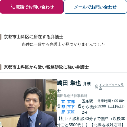
電話でお問い合わせ
メールでお問い合わせ
京都市山科区に所在する弁護士
条件に一致する弁護士が見つかりませんでした
京都市山科区から近い税務訴訟に強い弁護士
嶋田 隼也
弁護
インタビューを見
る
士
嶋田隼也法律事務所
五条駅
営業時間：09:00~
京
京都
19:00（土日祝日）
都
市下
から徒歩
|
府
京区
2分
【初回面談相談30分まで無料（以後30
分ごと5500円）】【北摂地域対応可】