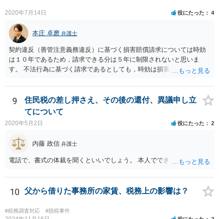
合もあります。 高額なものでもない限り単なる無申告だけでは直ちに
逮捕されないとは思います。
2020年7月14日
役にたった
4
本庄 卓磨
弁護士
契約違反（善管注意義務違反）に基づく損害賠償請求については時効
は１０年であるため，請求できる分は５年に制限されないと思いま
す。 不法行為に基づく請求であるとしても，時効は損害を知ってから
３年です。 金額も大きいとのことですので，弁護士にご相談されるこ
とをお勧めいたします。
9
住民税の差し押さえ、その後の還付、異議申し立
てについて
2020年5月2日
役にたった
2
内藤 政信
弁護士
電話で、書式の体裁を聞くといいでしょう。 本人でできますね。
10
父から借りた事務所の家賃、税務上の影響は？
#税務調査対応
#脱税事件
2024年11月16日
役にたった
2