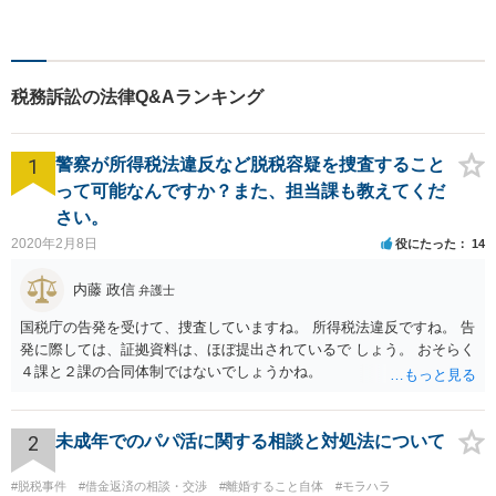
頼者様にとって最良の解決に
尽力します。交通事故／離婚
／相続／企業法務など幅広く
対応可能。【休日・夜間対応
税務訴訟の法律Q&Aランキング
可】
1
警察が所得税法違反など脱税容疑を捜査すること
って可能なんですか？また、担当課も教えてくだ
さい。
2020年2月8日
役にたった
14
内藤 政信
弁護士
国税庁の告発を受けて、捜査していますね。 所得税法違反ですね。 告
発に際しては、証拠資料は、ほぼ提出されているで しょう。 おそらく
４課と２課の合同体制ではないでしょうかね。
2
未成年でのパパ活に関する相談と対処法について
#脱税事件
#借金返済の相談・交渉
#離婚すること自体
#モラハラ