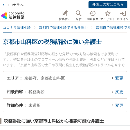
弁護士の方はこちら
ココナラへ
投稿する
探す
閲覧履歴
マイリスト
ログイン
ココナラ法律相談
京都府で法律相談できる弁護士
京都市で法律相談で
京都市山科区の税務訴訟に強い弁護士
『脱税事件や税務調査対応等の細かな分野での絞り込み検索もでき便利で
す。』特に各弁護士のプロフィール情報や弁護士費用、強みなどが注目されて
います。『京都市山科区で土日や夜間に発生した税務訴訟のトラブルを今すぐ
に弁護士に相談したい』『税務訴訟のトラブル解決の実績豊富な近くの弁護士
を検索したい』『初回相談無料で税務訴訟を法律相談できる京都市山科区内の
エリア
京都府、京都市山科区
変更
弁護士に相談予約したい』などでお困りの相談者さんにおすすめです。
相談内容
税務訴訟
変更
詳細条件
未選択
変更
税務訴訟に強い京都市山科区から相談可能な弁護士