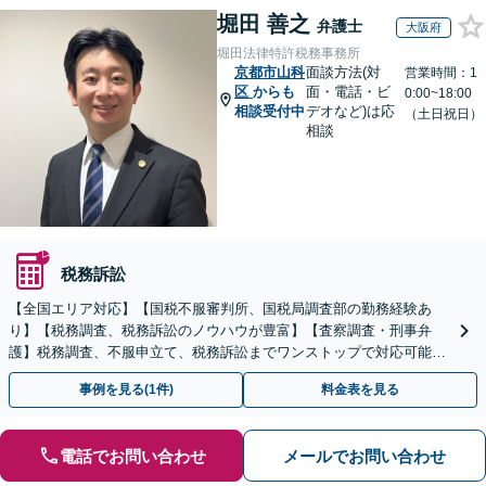
堀田 善之
弁護士
大阪府
堀田法律特許税務事務所
京都市山科
面談方法(対
営業時間：1
区
からも
面・電話・ビ
0:00~18:00
相談受付中
デオなど)は応
（土日祝日）
相談
税務訴訟
【全国エリア対応】【国税不服審判所、国税局調査部の勤務経験あ
り】【税務調査、税務訴訟のノウハウが豊富】【査察調査・刑事弁
護】税務調査、不服申立て、税務訴訟までワンストップで対応可能！
事業承継にも対応【休日・夜間相談可】
事例を見る(1件)
料金表を見る
電話でお問い合わせ
メールでお問い合わせ