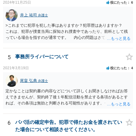
2024年11月25日
役にたった
6
井上 祐司
弁護士
>これまでに犯罪を犯した事はありますか？犯罪歴はありますか？
これは、犯罪が捜査当局に探知され捜査中であったり、前科として残
っている場合を指すのが通常です。 内心の問題はさておき、ご質問
の状況であれば「いいえ」と回答するのがセオリーかと思います。
5
事務所ライバーについて
2021年3月19日
役にたった
4
尾畠 弘典
弁護士
定かなことは契約書の内容などについて詳しくお聞きしなければお答
えできませんが、契約終了後１年配信活動を禁止する条項があるとす
れば、その条項は無効と判断される可能性があります。一度実際に弁
護士に相談して、契約書の内容などを確認した上で今後の対応を検討
した方がよろしいかと存じます。
6
パパ活の確定申告。犯罪で得たお金を渡されてい
た場合について相談させてください。