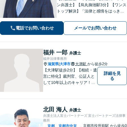
ン弁護士】【烏丸御池駅3分】【ワンス
トップ解決】「法律と感情をはっきり
分けたスタイル」で問題解決へ。離婚
問題、新型コロナが原因の借金、不動
電話でお問い合わせ
メールでお問い合わせ
産問題なども幅広く対応【女性弁護士
も在籍】【初回相談30分無料】
福井 一郎
弁護士
福井法律事務所
滋賀県
大津市
大津駅
から徒歩2分
|
【大津駅徒歩2分】【相続・遺
詳細を見
言に特化】裁判官、公証人と
る
して10年以上のキャリア！親
族の人間関係に配慮し、先を
見据えながら、最大限依頼者
様の利益を守ります。皆様の
抱えるお気持ちやご希望をぜ
北田 海人
弁護士
ひお聞かせください！
弁護士法人富士パートナーズ 富士パートナーズ法律事
務所
京都市役所前駅
から徒歩0
京都
京都市中京