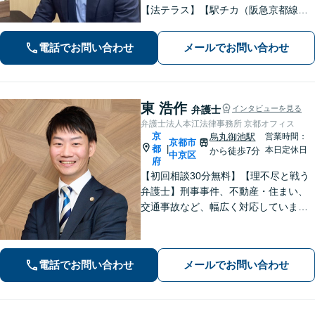
【法テラス】【駅チカ（阪急京都線烏
丸駅・京都市営地下鉄四条駅５番出口
徒歩４分、地下鉄五条駅１番出口徒歩
電話でお問い合わせ
メールでお問い合わせ
２分】丁寧にわかりやすく説明。オン
ラインなら全国対応可【夜間・休日面
談】
東 浩作
弁護士
インタビューを見る
弁護士法人本江法律事務所 京都オフィス
京
烏丸御池駅
営業時間：
京都市
都
|
本日定休日
から徒歩7分
中京区
府
【初回相談30分無料】【理不尽と戦う
弁護士】刑事事件、不動産・住まい、
交通事故など、幅広く対応していま
す。困難な事件でも粘り強く立ち向か
い、最善の結果を目指します。お困り
の場合は、お気軽に弁護士にご相談く
電話でお問い合わせ
メールでお問い合わせ
ださい。【電話・メール・WEB相談
可】