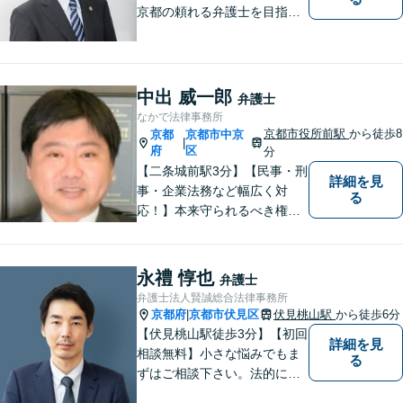
京都の頼れる弁護士を目指し
ています。目線は低く、志は
高くをモットーに豊富な知識
と経験であなたの声を形にし
ます。
中出 威一郎
弁護士
なかで法律事務所
京都市役所前駅
から徒歩8
京都
京都市中京
|
府
区
分
【二条城前駅3分】【民事・刑
詳細を見
事・企業法務など幅広く対
る
応！】本来守られるべき権
利・利益を失うことが無いよ
う、これまでの経験を活かし
弁護してまいります。お一人
永禮 惇也
弁護士
お一人の心情に寄り添いま
弁護士法人賢誠総合法律事務所
す。まずはご相談ください。
京都府
京都市伏見区
伏見桃山駅
から徒歩6分
|
【完全個室】
【伏見桃山駅徒歩3分】【初回
詳細を見
相談無料】小さな悩みでもま
る
ずはご相談下さい。法的に無
難で簡単な解決ではなく、依