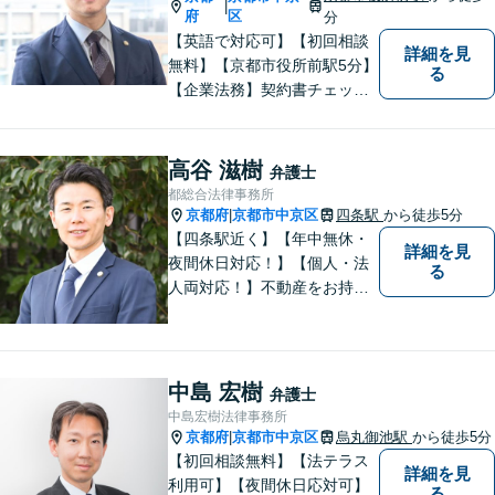
|
府
区
分
【英語で対応可】【初回相談
詳細を見
無料】【京都市役所前駅5分】
る
【企業法務】契約書チェッ
ク、事業承継（親族内・他社
のいずれも。）、株主総会指
導、フリーランス・スタート
高谷 滋樹
弁護士
アップ支援など、幅広いご相
都総合法律事務所
談に対応【税務訴訟】税務調
京都府
京都市中京区
四条駅
から徒歩5分
|
査対応、タックスプランニン
【四条駅近く】【年中無休・
詳細を見
グなど。
夜間休日対応！】【個人・法
る
人両対応！】不動産をお持ち
の方も、宅建資格者の弊所に
御相談ください！【LINE・Zo
om・オンライン相談に対応】
【24時間予約受付】【出張相
中島 宏樹
弁護士
談可能】【弁護士保険（特
中島宏樹法律事務所
約）全社対応いたします】
京都府
京都市中京区
烏丸御池駅
から徒歩5分
|
【初回相談無料】【法テラス
詳細を見
利用可】【夜間休日応対可】
る