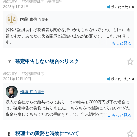
#脱税事件
#税務調査対応
#刑事裁判
2023年1月31日
役にたった
5
内藤 政信
弁護士
脱税の証拠あれば税務署も関心を持つかもしれないですね。 別々に通
報ですが、あなたの氏名開示と証拠の提供が必要です。 これで終りま
す。
7
確定申告しない場合のリスク
#脱税事件
#税務調査対応
2021年12月10日
役にたった
4
横溝 昇
弁護士
収入が会社からの給与のみであり、その給与も2000万円以下の場合に
は、確定申告の義務はありません。 もろもろの控除により払いすぎた
税金を戻してもらうための手続きとして、年末調整でするのか、確定
申告でするのか、ということになります。 そうではなく、確定申告を
する義務がある場合で確定申告をしなかった場合には、税務署の調査
等があり、本来払うべき税金にプラスして加算税の処分を科される場
8
税理士の責務と時効について