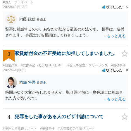
#個人・プライベート
2023年9月13日
役にたった
5
内藤 政信
弁護士
警察に相談するのが、あなたが助かる最善の方法です。 相手は、逮捕
されます。 弁護士にも相談はしておきましょう。
3
家賃給付金の不正受給に加担してしまいました。
#副業詐欺
#抗告訴訟（処分取り消し等）
#個人事業主・フリーランス
#脱税事件
2022年4月6日
役にたった
8
岡部 将吾
弁護士
時間がなく大変かもしれませんが、取り調べ前に一度弁護士に相談さ
れた方が良いです。
4
犯罪をした事がある人のビザ申請について
#海外ビザ取得サポート
#脱税事件
#入管書類の申請サポート