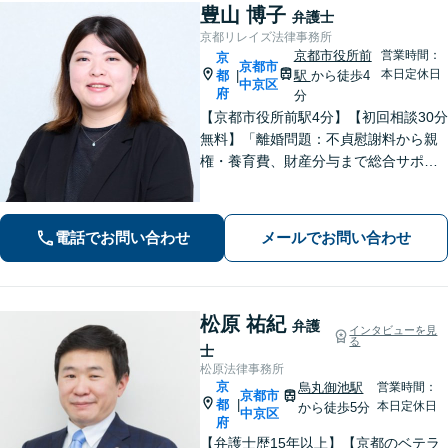
豊山 博子
弁護士
京都リレイズ法律事務所
京都市役所前
営業時間：
京
京都市
本日定休日
都
駅
から徒歩4
|
中京区
府
分
【京都市役所前駅4分】【初回相談30分
無料】「離婚問題：不貞慰謝料から親
権・養育費、財産分与まで総合サポー
ト」「法人破産：会社の状況に応じた
最適な手続きをご提案」おひとりで抱
えて諦める前に、まずはあなたのご希
電話でお問い合わせ
メールでお問い合わせ
望をお聞かせください【休日・夜間相
談可】
松原 祐紀
弁護
インタビューを見
る
士
松原法律事務所
京
烏丸御池駅
営業時間：
京都市
都
|
本日定休日
から徒歩5分
中京区
府
【弁護士歴15年以上】【京都のベテラ