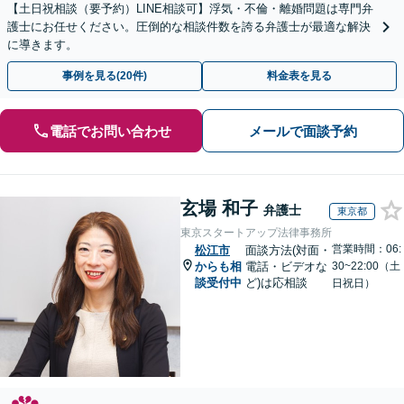
【土日祝相談（要予約）LINE相談可】浮気・不倫・離婚問題は専門弁
護士にお任せください。圧倒的な相談件数を誇る弁護士が最適な解決
に導きます。
事例を見る(20件)
料金表を見る
電話でお問い合わせ
メールで面談予約
玄場 和子
弁護士
東京都
東京スタートアップ法律事務所
営業時間：06:
松江市
面談方法(対面・
からも相
電話・ビデオな
30~22:00（土
談受付中
ど)は応相談
日祝日）