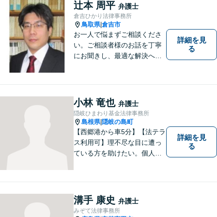
ている方も、お気軽にご相談
辻本 周平
弁護士
ください！【駐車場有】
倉吉ひかり法律事務所
鳥取県
倉吉市
|
お一人で悩まずご相談くださ
詳細を見
い。ご相談者様のお話を丁寧
る
にお聞きし、最適な解決へと
導きます。
小林 竜也
弁護士
隠岐ひまわり基金法律事務所
島根県
隠岐の島町
|
【西郷港から車5分】【法テラ
詳細を見
ス利用可】理不尽な目に遭っ
る
ている方を助けたい。個人・
法人問わず、あらゆる問題を
解決いたします。お一人で抱
え込むことなく、まずはお気
軽にご相談ください。【電話
溝手 康史
弁護士
相談可】
みぞて法律事務所