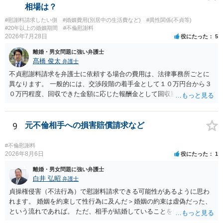
相場は？
#慰謝料請求したい側
#婚姻費用(別居中の生活費など)
#異性関係(不貞等)
#20年以上の婚姻期間
#不倫慰謝料
2026年7月28日
役にたった
5
離婚・男女問題に強い弁護士
髙橋 俊太
弁護士
不貞慰謝料請求を弁護士に依頼する場合の費用は、法律事務所ごとに
異なります。 一般的には、交渉段階の着手金として１０万円台から３
０万円程度、回収できた金額に応じた報酬金として回収額の１０％か
ら２０％程度が設定されていることがあります。訴訟に移行する場合
には、追加着手金や日当、実費が発生することもあります。 もっと
も、証拠が十分にあるか、相手方の住所・勤務先が分かるか、慰謝料
9
元不倫相手への損害賠償請求など
額、離婚の有無、交渉で終わるか訴訟まで見込むかによって、費用は
変わり得ます。依頼前に、交渉だけの場合、訴訟になった場合、回収
#不倫慰謝料
できなかった場合の費用を確認しておくとよいでしょう。 弁護士選び
2026年8月6日
役にたった
1
では、不貞慰謝料案件の経験が相応にあるか、費用体系が明確か、見
離婚・男女問題に強い弁護士
通しを過度に楽観的に言い過ぎないか、質問に具体的に答えてくれる
白井 弘昭
弁護士
か、連絡方法（メール、電話、弁護士直接か事務局員を介するかな
貞操権侵害（不法行為）で慰謝料請求できる可能性があるように思わ
ど）や対応スピードが合うかを確認するとよいと思います。いずれに
れます。 婚姻を約束して性行為に及んだ＞婚姻の約束は虚偽だった、
しましても、弁護士への相談・依頼にあたっては、証拠資料、夫と相
という流れであれば。 ただ、相手が結婚していることを知って行為に
手方の関係、相手方の氏名・住所等、夫婦関係への影響、離婚予定の
及んでいるのであれば、婚姻できないことについて相談者さんの帰責