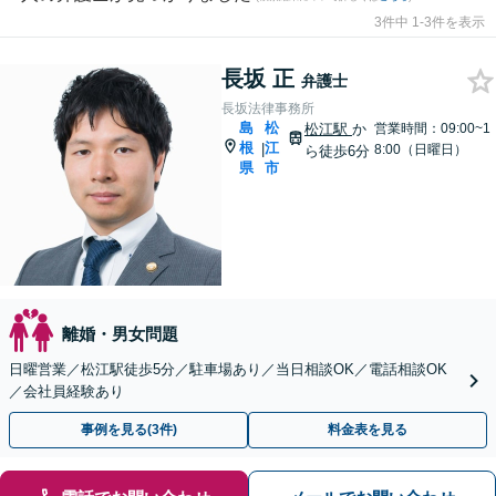
3件中 1-3件を表示
長坂 正
弁護士
長坂法律事務所
島
松
松江駅
か
営業時間：09:00~1
根
江
|
8:00（日曜日）
ら徒歩6分
県
市
離婚・男女問題
日曜営業／松江駅徒歩5分／駐車場あり／当日相談OK／電話相談OK
／会社員経験あり
事例を見る(3件)
料金表を見る