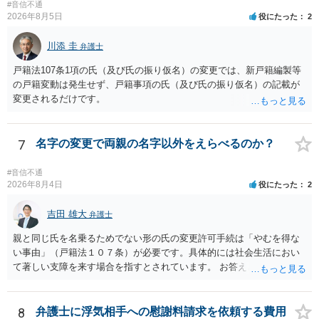
なので、例えば、医学上確立されているPTSDの診断基準に合致した説
変更許可の場合、あなたは現在の戸籍からもう一方の親への戸籍に入
#音信不通
明とそれに沿う資料の提出が必要になってくるように思います。 精神
2026年8月5日
役にたった
2
籍する（戻る）という戸籍変動になるため、成人した子からの変更許
的・心理的な理由の氏変更は様々な意味でハードルがかなり高く、弁
可申立てにおいては、入籍先である親（及びそこに同籍している配偶
護士へ依頼しても苦労することが強く予想されるところです。、もし
川添 圭
者や15歳以上の子）の同意があるかどうかが重視されるケースが多い
弁護士
本人申立てをお考えであれば、医学知識はもちろん法律知識も要求さ
です。 (2)については、「やむを得ない事由」が必要とされます。これ
戸籍法107条1項の氏（及び氏の振り仮名）の変更では、新戸籍編製等
れますので、性急な申立てをせず、知識と資料をしっかりと揃えて、
は、名の変更許可よりも厳重な要件であるとされ、本件のような精神
の戸籍変動は発生せず、戸籍事項の氏（及び氏の振り仮名）の記載が
万全の体制で申立てに臨んだ方がよいと思われます。
的・心理的な理由ではなかなかハードルが高いところですが、親から
変更されるだけです。
性的虐待を受けていたケースで氏変更を許可した事案がありますの
で、全く可能性がないわけではありません。なお、戸籍法107条1項の
氏の変更許可申立ては戸籍筆頭者からの申立てが必要であるため、申
7
名字の変更で両親の名字以外をえらべるのか？
立て前に分籍届によってあなたの単独戸籍を編成しておく必要がある
でしょう。 法的に検討すべき課題が多いため、弁護士へ相談されるこ
#音信不通
とをお勧めします。
2026年8月4日
役にたった
2
吉田 雄大
弁護士
親と同じ氏を名乗るためでない形の氏の変更許可手続は「やむを得な
い事由」（戸籍法１０７条）が必要です。具体的には社会生活におい
て著しい支障を来す場合を指すとされています。 お答えとしては、理
論上はご両親の氏であれ別であれ区別はありませんが、上記「著しい
支障」の具体的判断の中で、現在の氏を使い続けることがなぜよくな
いのかが審理判断されることになる、というものになります。
8
弁護士に浮気相手への慰謝料請求を依頼する費用