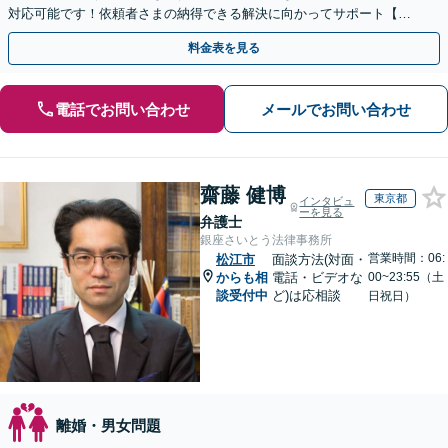
対応可能です！依頼者さまの納得できる解決に向かってサポート【土
日祝／夜間対応可】【当日／電話相談可】
料金表を見る
電話でお問い合わせ
メールでお問い合わせ
齋藤 健博
東京都
インタビュ
ーを見る
弁護士
銀座さいとう法律事務所
営業時間：06:
松江市
面談方法(対面・
からも相
電話・ビデオな
00~23:55（土
談受付中
ど)は応相談
日祝日）
離婚・男女問題