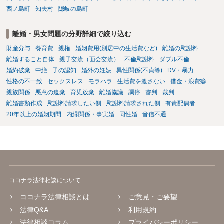
が、 ケースバイケースですので、ご自身の場合にそれらの主張が
西ノ島町
知夫村
隠岐の島町
できるかはよくお考え下さい。 ３ 質問③ 違約金を５０万円とす
る旨の交渉をすることが妥当かどうかという基準はありません。
離婚・男女問題の分野詳細で絞り込む
公序良俗に反するような金額では、その条項自体が無効になり得ます
が、 ２００万円でも、５０万円でも、公序良俗に反するほど高額
財産分与
養育費
親権
婚姻費用(別居中の生活費など)
離婚の慰謝料
とはいえないと考えますので、 結局は、妥当かどうかというより
離婚すること自体
親子交流（面会交流）
不倫慰謝料
ダブル不倫
も、ご自身が納得できるかどうかという基準でお考えいただくといい
婚約破棄
中絶
子の認知
婚外の妊娠
異性関係(不貞等)
DV・暴力
と思います。 そのうえで、合意できるかは、相手も納得できるか
性格の不一致
セックスレス
モラハラ
生活費を渡さない
借金・浪費癖
否かにかかってはきますが。 ４ 質問④ ご記載の内容からは判断
親族関係
悪意の遺棄
育児放棄
離婚協議
調停
審判
裁判
できないのですが、 清算条項を記載しないで合意することはリス
離婚書類作成
慰謝料請求したい側
慰謝料請求された側
有責配偶者
クがありますので、むしろ、原則としては、清算条項を記載するべき
20年以上の婚姻期間
内縁関係・事実婚
同性婚
音信不通
であるとお考えいただくといいです。 ご質問に対する回答は以上で
すが、可能であれば、ご依頼になるかは別として、お近くの弁護士に
直接相談されて、 今後の対応についてアドバイス等を求めることを
お勧めいたします。 ご参考にしていただければ幸いです。
ココナラ法律相談について
ココナラ法律相談とは
ご意見・ご要望
法律Q&A
利用規約
法律相談コラム
プライバシーポリシー