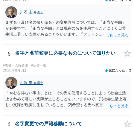
は120万円のみ和解交渉を続けるべきでしょうか。 ⇒ご相談者様の認
識を前提にすれば、１００万円も含めて返済する必要はないと考えら
川添 圭
弁護士
れるため、 120万円のみについて交渉を続けることがベターかと存じ
ます。
まず名（及び名の振り仮名）の変更許可については、「正当な事由」
が必要です。「正当な事由」とは現在の名を使用することにより日常
生活上著しい支障があることをいいます。「フラッシュバック」とい
った精神的・心理的な理由の場合、医学的な裏付けがあるかどうかが
きわめて重要になりますので、医師の診断書の記載が重要です（医学
的裏付けがない場合、もっぱら主観的な主張であるとして変更が許可
5
名字と名前変更に必要なものについて知りたい
されません）。 診断書は単に病名の記載では足りず、その症状の発生
原因となった事実と、当該症状が医学的に裏付けられること、そして
#患者・入所者側
#音信不通
その発生原因及び症状が現在の名を使用していることに関連している
2026年8月8日
役にたった
2
こと、といった説明がなされているのが望ましい（むしろ必要）でし
ょう。 ただし、もし上記の理由の主張が難しい場合でも、一定期間通
川添 圭
弁護士
称名を使用して、その後にいわゆる永年使用を理由とする許可申立て
「やむを得ない事由」とは、その氏を使用することによって社会生活
を選択すれば、比較的緩やかに認められます。 氏の変更については、
上きわめて著しい支障が生じることをいいますので、(1)社会生活上著
本件では、(1)子の氏の変更許可（民法791条1項）と、(2)戸籍法107条1
しい支障が現実に生じていること、(2)希望する氏へ変更できればその
項の氏の変更許可の2種類が考えられます。 (1)については、ご両親が
支障が解消できる（解消される）ことを、具体的な資料をもって説明
婚姻当時に称していた氏への変更となります（この種の事案では、母
できるかどうかがポイントです。 記録中に現れた一切の事情が判断対
が親権者として離婚し、子は母の旧姓を称することになった事案で、
象ですので、上記(1)と(2)を説明できる資料は全て（ただし理路整然
6
名字変更での戸籍移動について
父の氏を称したいというケースが多い）。法律上は特に明文の要件が
に）提出することが必要になります。「フラッシュバック」とのこと
なく、家庭裁判所が相当と認めれば許可されます。ただし、子の氏の