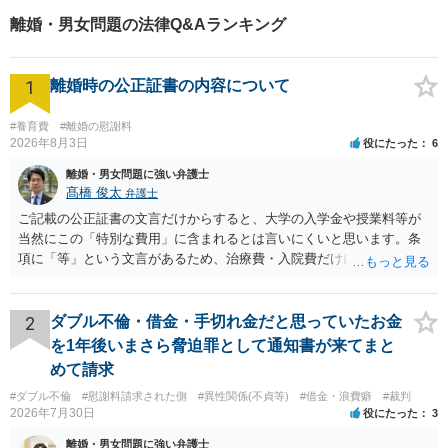
リット（デメリットとしては特に、相手方が争い時間が長引くことで、精神
離婚・男女問題の法律Q&Aランキング
的な負担が増すことが考えられました）を説明して依頼者と方針をよく打ち
合わせ、上記解決に至りました。
1
離婚時の公正証書の内容について
#養育費
#離婚の慰謝料
2026年8月3日
役にたった
6
離婚・男女問題に強い弁護士
髙橋 俊太
弁護士
ご記載の公正証書の文言だけからすると、大学の入学金や授業料等が
当然にこの「特別な費用」に含まれるとは言いにくいと思います。条
項に「等」という文言があるため、治療費・入院費だけに限定される
わけではありませんが、その前に「病気・事故に伴う費用」と明記さ
れていますので、通常は、病気や事故によって臨時に必要となった医
療費その他これに類する特別支出を念頭に置いた条項と読むのが自然
2
ダブル不倫・借金・手切れ金だと思っていたお金
です。したがって、大学の入学金、授業料、受験費用などの教育費に
を1年後いまさら脅迫罪として通知書が来てまと
ついてまで、「この条項があるから当然に半額を請求できる」とまで
めて請求
は言いにくいと思われます。なお、通常、大学進学費用をどこまで負
#ダブル不倫
#慰謝料請求された側
#異性関係(不貞等)
#借金・浪費癖
#裁判
担すべきかについては、離婚時の合意内容のほか、子どもの年齢、大
2026年7月30日
役にたった
3
学進学についての父母の認識、父母の学歴・収入・資産状況、進学先
や費用などを踏まえて個別に検討することになります。公正証書の他
離婚・男女問題に強い弁護士