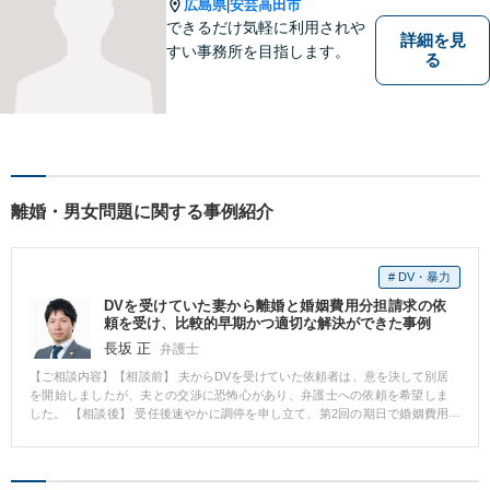
広島県
安芸高田市
|
できるだけ気軽に利用されや
詳細を見
すい事務所を目指します。
る
離婚・男女問題に関する事例紹介
# DV・暴力
DVを受けていた妻から離婚と婚姻費用分担請求の依
頼を受け、比較的早期かつ適切な解決ができた事例
長坂 正
弁護士
【ご相談内容】【相談前】 夫からDVを受けていた依頼者は、意を決して別居
を開始しましたが、夫との交渉に恐怖心があり、弁護士への依頼を希望しま
した。 【相談後】 受任後速やかに調停を申し立て、第2回の期日で婚姻費用
の調停が成立し、第3回の期日で離婚の調停が成立しました。離婚の調停で
は、実質的に800万円以上の財産分与を得ることができました。 【先生のコ
メント】 依頼者がDVを受けていた事案であり、DV防止法に基づく接近禁止
命令の申立てや、慰謝料の請求も考えられたところですが、メリット・デメ