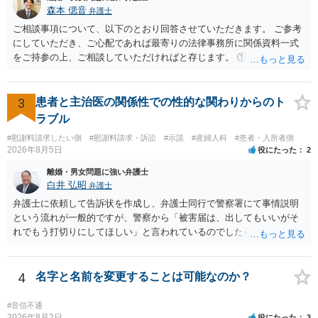
の条項において、養育費の終期についてどのように定められている
森本 偲音
弁護士
か、大学進学に関する定めの有無、「教育費」「進学費用」に関する
ご相談事項について、以下のとおり回答させていただきます。 ご参考
定めの有無等について確認する必要があると考えられます。
にしていただき、ご心配であれば最寄りの法律事務所に関係資料一式
をご持参の上、ご相談していただければと存じます。 ① このLINEの
流れを見る限り、100万円は貸付金ではなく、手切れ金・和解金と評価
される可能性はあるのか ⇒LINEを含む１００万円の貸付に至るまでの
やり取り等の経緯、誓約書の内容等を踏まえて、関係を清算するため
3
患者と主治医の関係性での性的な関わりからのト
の 金銭であったと評価される可能性はあると考えます。 ② 「今後一
ラブル
切関与しないなら100万円振り込む」というLINEや誓約書は、裁判上
#慰謝料請求したい側
#慰謝料請求・訴訟
#示談
#産婦人科
#患者・入所者側
どの程度証拠価値があるのか ⇒前後のやり取りや誓約書の具体的内容
2026年8月5日
役にたった
2
を見ない限り、具体的な判断はできませんが、一定の証拠価値はある
と考えます。 ③ 借用書があっても、後から100万円を貸付扱いに変更
離婚・男女問題に強い弁護士
することは認められるのか。 ⇒おそらく１００万円は不当利得（受け
白井 弘昭
弁護士
取る正当な権利がないのに利益を取得した）として返還請求されてい
弁護士に依頼して告訴状を作成し、弁護士同行で警察署にて事情説明
るものかと推察しますので、 貸金返還ではないかと存じます。 ④ 私
という流れが一般的ですが、警察から「被害届は、出してもいいがそ
は現在、収入も不安定で貯金もなくリボ払い借金が既に約100万あり。
れでもう打切りにしてほしい」と言われているのでしたら、あまり結
今年に再婚したが主人はお金に厳しい為、一括で220万円を支払う事は
論は変わらないかもしれないですね。 所轄の警察を飛び越えて、直接
困難 仮に裁判で敗訴した場合でも、分割払いになる可能性はあります
検察庁に訴えるのもありかもしれないですが、実際に捜査をするの
か。 ⇒判決となり敗訴してしまった場合は、強制執行により不動産等
は、結局所轄だと思われますので、やはり結論は変わらないかもしれ
4
名字と名前を変更することは可能なのか？
の財産を差し押さえられ、そこから債権回収が図られることになりま
ないです。 一度、最寄りの「刑事に強い」とうたっている弁護士に相
すが、 和解であれば柔軟な解決が可能ですので、その場合は分割払
談してみてはいかがでしょうか。 以上、ご参考まで。
#音信不通
いにより支払うことも十分可能です。 ⑤ このような事情であれば、私
2026年8月2日
役にたった
3