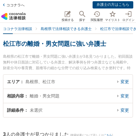
弁護士の方はこちら
ココナラへ
投稿する
探す
閲覧履歴
マイリスト
ログイン
ココナラ法律相談
島根県で法律相談できる弁護士
松江市で法律相談で
松江市の離婚・男女問題に強い弁護士
島根県の松江市で離婚・男女問題に強い弁護士が3名見つかりました。初回面談
無料や休日面談に対応している弁護士、解決事例を持つ弁護士なども掲載中。
財産分与や養育費、親権等の細かな分野での絞り込み検索もでき便利です。特
に長坂法律事務所の長坂 正弁護士やなかがわ法律事務所の中川 修一弁護士、松
江桜法律事務所の永野 茜弁護士のプロフィール情報や弁護士費用、強みなどが
エリア
島根県、松江市
変更
注目されています。『松江市で土日や夜間に発生した離婚・男女問題のトラブ
ルを今すぐに弁護士に相談したい』『離婚・男女問題のトラブル解決の実績豊
相談内容
離婚・男女問題
変更
富な近くの弁護士を検索したい』『初回相談無料で離婚・男女問題を法律相談
できる松江市内の弁護士に相談予約したい』などでお困りの相談者さんにおす
すめです。
詳細条件
未選択
変更
3
人の弁護士が見つかりました
(検索結果について詳しくは
こちら
)