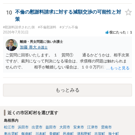
有無など事実関係をよく整理して相談されることをお勧めいたしま
性も認められそうですので、あまり慰謝料は高額にならないように思
す。
われます。 一度、最寄りの弁護士に相談してみてください。
10
不倫の慰謝料請求に対する減額交渉の可能性と対
策
#慰謝料請求された側
#不倫慰謝料
#ダブル不倫
2026年7月31日
役にたった
1
離婚・男女問題に強い弁護士
加藤 善大
弁護士
ご質問に回答いたします。 １ 質問① 通るかどうかは、相手次第
ですが、裁判になって判決になる場合は、求償権の問題は触れられま
せんので、 相手が離婚しない場合は、１００万円程度となる可能
性があると思われます。 交渉については、相手としても、裁判を
するデメリットはありますから（経済的、時間的、精神的負担等）、
反対にご自身が、裁判も辞さずという姿勢を示すことで、プラス
もっとみる
に働く可能性は有り得ます。 交渉で解決する多くの場合は、相手
が弁護士に依頼しているケースで、５０万円以下で合意できる場合は
稀であると思います。 通常は、６０万円から８０万円程度になる
ことが多いというのが私の印象です。 ２ 質問② ご記載の内容が
近くの市区町村を選び直す
減額を進めるうえでの交渉材料かと思います。 なお、ご自身が離
島根県内
婚しないことは、交渉材料にはならないかと思いますので、ご注意く
ださい。 また、相手夫婦の婚姻関係が既に破綻していたことや、
松江市
浜田市
出雲市
益田市
大田市
安来市
江津市
雲南市
相手女性が結婚しているとは知らなかったと主張することもあります
奥出雲町
飯南町
川本町
美郷町
邑南町
津和野町
吉賀町
海士町