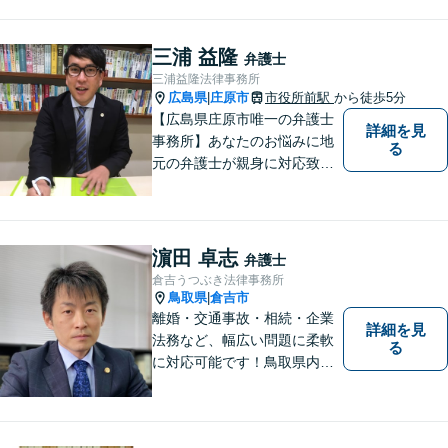
皆さまに距離的にも精神的に
も「近い」法律事務所となれ
三浦 益隆
弁護士
るよう職員一同頑張っていま
三浦益隆法律事務所
す。 お気軽にお問い合わせく
広島県
庄原市
市役所前駅
から徒歩5分
|
ださい。
【広島県庄原市唯一の弁護士
詳細を見
事務所】あなたのお悩みに地
る
元の弁護士が親身に対応致し
ます。
濵田 卓志
弁護士
倉吉うつぶき法律事務所
鳥取県
倉吉市
|
離婚・交通事故・相続・企業
詳細を見
法務など、幅広い問題に柔軟
る
に対応可能です！鳥取県内の
皆さまのお役に立てるよう尽
力いたします。「こんな相談
をしてもいいのか」と迷われ