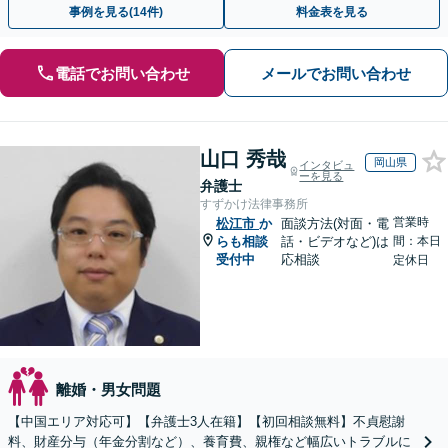
事例を見る(14件)
料金表を見る
電話でお問い合わせ
メールでお問い合わせ
山口 秀哉
岡山県
インタビュ
ーを見る
弁護士
すずかけ法律事務所
営業時
松江市
か
面談方法(対面・電
らも相談
話・ビデオなど)は
間：本日
受付中
応相談
定休日
離婚・男女問題
【中国エリア対応可】【弁護士3人在籍】【初回相談無料】不貞慰謝
料、財産分与（年金分割など）、養育費、親権など幅広いトラブルに