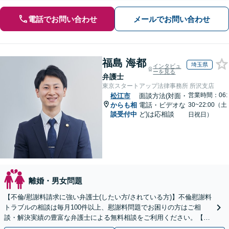
電話でお問い合わせ
メールでお問い合わせ
福島 海都
埼玉県
インタビュ
ーを見る
弁護士
東京スタートアップ法律事務所 所沢支店
営業時間：06:
松江市
面談方法(対面・
からも相
電話・ビデオな
30~22:00（土
談受付中
ど)は応相談
日祝日）
離婚・男女問題
【不倫/慰謝料請求に強い弁護士(したい方/されている方)】不倫慰謝料
トラブルの相談は毎月100件以上、慰謝料問題でお困りの方はご相
談・解決実績の豊富な弁護士による無料相談をご利用ください。【不
倫相談は初回0円】【全国対応】