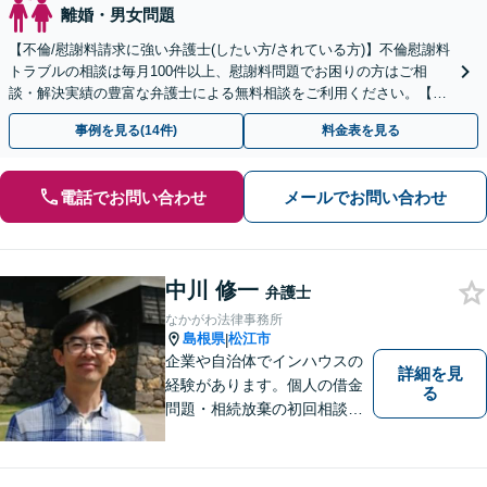
離婚・男女問題
【不倫/慰謝料請求に強い弁護士(したい方/されている方)】不倫慰謝料
トラブルの相談は毎月100件以上、慰謝料問題でお困りの方はご相
談・解決実績の豊富な弁護士による無料相談をご利用ください。【初
回相談０円(電話)】【全国対応】
事例を見る(14件)
料金表を見る
電話でお問い合わせ
メールでお問い合わせ
中川 修一
弁護士
なかがわ法律事務所
島根県
松江市
|
企業や自治体でインハウスの
詳細を見
経験があります。個人の借金
る
問題・相続放棄の初回相談
（面談相談）は無料です。