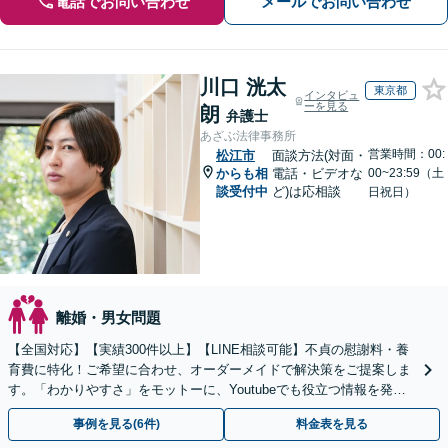
電話でお問い合わせ
メールでお問い合わせ
川口 洸太
東京都
インタビュ
ーを見る
朗
弁護士
あざぶ法律事務所
営業時間：00:
松江市
面談方法(対面・
からも相
電話・ビデオな
00~23:59（土
談受付中
ど)は応相談
日祝日）
離婚・男女問題
【全国対応】【実績300件以上】【LINE相談可能】不貞の慰謝料・養
育費に特化！ご希望に合わせ、オーダーメイドで解決策をご提案しま
す。「わかりやすさ」をモットーに、Youtubeでも役立つ情報を発信
中【初回相談無料】【土日対応可】
事例を見る(6件)
料金表を見る