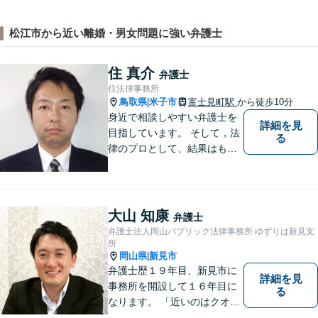
松江市から近い離婚・男女問題に強い弁護士
住 真介
弁護士
住法律事務所
鳥取県
米子市
富士見町駅
から徒歩10分
|
身近で相談しやすい弁護士を
詳細を見
目指しています。 そして，法
る
律のプロとして、結果はもち
ろん，解決に至る過程にこだ
わり，質の高いサービスを提
供します。 また，相談者様、
依頼者様の心を理解し，寄り
大山 知康
弁護士
添いながら問題い解決のサポ
弁護士法人岡山パブリック法律事務所 ゆずりは新見支
ートを心がけています。
所
岡山県
新見市
|
弁護士歴１９年目、新見市に
詳細を見
事務所を開設して１６年目に
る
なります。 「近いのはクオリ
ティ」をモットーに、地元の