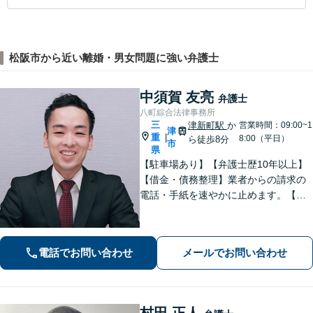
松阪市から近い離婚・男女問題に強い弁護士
中須賀 友亮
弁護士
八町綜合法律事務所
三
津新町駅
か
営業時間：09:00~1
津
重
|
8:00（平日）
ら徒歩8分
市
県
【駐車場あり】【弁護士歴10年以上】
【借金・債務整理】業者からの請求の
電話・手紙を速やかに止めます。【交
通事故】解決実績多数。適切な賠償金
額の獲得に尽力します。物損も対応し
ます。【分割払い利用可】【当日・夜
電話でお問い合わせ
メールでお問い合わせ
間の面談可】【完全個室で対応】
村田 正人