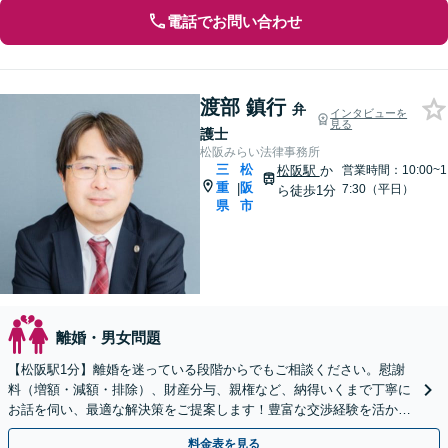
電話でお問い合わせ
渡部 鎮行
弁
インタビューを
見る
護士
松阪みらい法律事務所
三
松
松阪駅
か
営業時間：10:00~1
重
阪
|
7:30（平日）
ら徒歩1分
県
市
離婚・男女問題
【松阪駅1分】離婚を迷っている段階からでもご相談ください。慰謝
料（増額・減額・排除）、財産分与、親権など、納得いくまで丁寧に
お話を伺い、最適な解決策をご提案します！豊富な交渉経験を活か
し、解決を目指します。【完全個室で相談】【夜間面談可】
料金表を見る