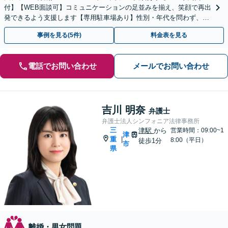
付】【WEB面談可】コミュニケーションの足並みを揃え、笑顔で再出
発できるよう支援します【専用駐車場あり】性別・年代を問わず、幅
広いご相談に対応【完全個室】【お子さま同席可】
事例を見る(5件)
料金表を見る
電話でお問い合わせ
メールでお問い合わせ
吉川 明奈
弁護士
弁護士法人シンフォニア法律事務所
三
津駅
から
営業時間：09:00~1
津
重
|
8:00（平日）
徒歩1分
市
県
離婚・男女問題