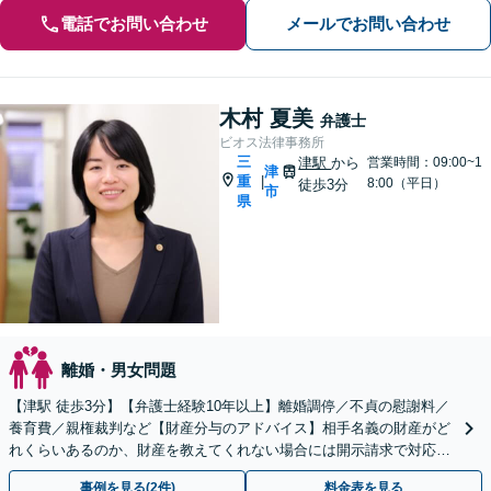
電話でお問い合わせ
メールでお問い合わせ
木村 夏美
弁護士
ビオス法律事務所
三
津駅
から
営業時間：09:00~1
津
重
|
8:00（平日）
徒歩3分
市
県
離婚・男女問題
【津駅 徒歩3分】【弁護士経験10年以上】離婚調停／不貞の慰謝料／
養育費／親権裁判など【財産分与のアドバイス】相手名義の財産がど
れくらいあるのか、財産を教えてくれない場合には開示請求で対応し
ます。お気軽にご相談ください。
事例を見る(2件)
料金表を見る