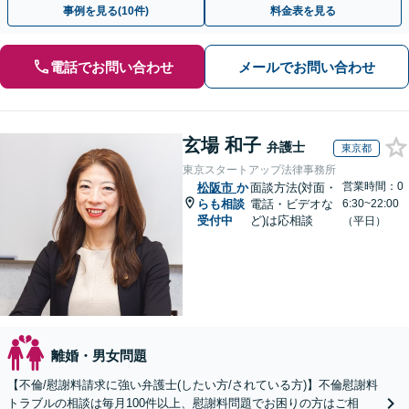
事例を見る(10件)
料金表を見る
電話でお問い合わせ
メールでお問い合わせ
玄場 和子
弁護士
東京都
東京スタートアップ法律事務所
営業時間：0
松阪市
か
面談方法(対面・
らも相談
電話・ビデオな
6:30~22:00
受付中
ど)は応相談
（平日）
離婚・男女問題
【不倫/慰謝料請求に強い弁護士(したい方/されている方)】不倫慰謝料
トラブルの相談は毎月100件以上、慰謝料問題でお困りの方はご相