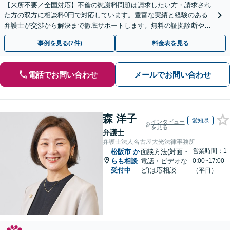
【来所不要／全国対応】不倫の慰謝料問題は請求したい方・請求され
た方の双方に相談料0円で対応しています。豊富な実績と経験のある
弁護士が交渉から解決まで徹底サポートします。無料の証拠診断や着
手金の返還保証もありますので安心してご相談ください。
事例を見る(7件)
料金表を見る
電話でお問い合わせ
メールでお問い合わせ
森 洋子
愛知県
インタビュー
を見る
弁護士
弁護士法人名古屋大光法律事務所
営業時間：1
松阪市
か
面談方法(対面・
らも相談
電話・ビデオな
0:00~17:00
受付中
ど)は応相談
（平日）