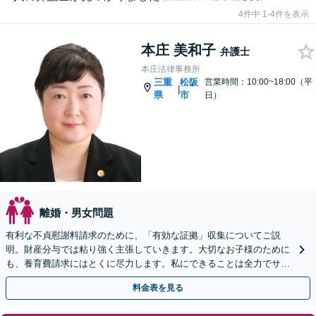
4件中 1-4件を表示
本庄 美和子
弁護士
本庄法律事務所
三重
松阪
営業時間：10:00~18:00（平
|
県
市
日）
離婚・男女問題
有利な不貞慰謝料請求のために、「有効な証拠」収集についてご説
明。財産分与では粘り強く主張していきます。大切なお子様のために
も、養育費請求にはとくに尽力します。私にできることは全力でサポ
ートさせていただきます。
料金表を見る