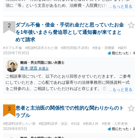
項に「等」という文言があるため、治療費・入院費だけに限定される
わけではありませんが、その前に「病気・事故に伴う費用」と明記さ
れていますので、通常は、病気や事故によって臨時に必要となった医
療費その他これに類する特別支出を念頭に置いた条項と読むのが自然
2
ダブル不倫・借金・手切れ金だと思っていたお金
です。したがって、大学の入学金、授業料、受験費用などの教育費に
を1年後いまさら脅迫罪として通知書が来てまと
ついてまで、「この条項があるから当然に半額を請求できる」とまで
めて請求
は言いにくいと思われます。なお、通常、大学進学費用をどこまで負
#ダブル不倫
#慰謝料請求された側
#異性関係(不貞等)
#借金・浪費癖
#裁判
担すべきかについては、離婚時の合意内容のほか、子どもの年齢、大
2026年7月30日
役にたった
3
学進学についての父母の認識、父母の学歴・収入・資産状況、進学先
や費用などを踏まえて個別に検討することになります。公正証書の他
離婚・男女問題に強い弁護士
の条項において、養育費の終期についてどのように定められている
森本 偲音
弁護士
か、大学進学に関する定めの有無、「教育費」「進学費用」に関する
ご相談事項について、以下のとおり回答させていただきます。 ご参考
定めの有無等について確認する必要があると考えられます。
にしていただき、ご心配であれば最寄りの法律事務所に関係資料一式
をご持参の上、ご相談していただければと存じます。 ① このLINEの
流れを見る限り、100万円は貸付金ではなく、手切れ金・和解金と評価
される可能性はあるのか ⇒LINEを含む１００万円の貸付に至るまでの
やり取り等の経緯、誓約書の内容等を踏まえて、関係を清算するため
3
患者と主治医の関係性での性的な関わりからのト
の 金銭であったと評価される可能性はあると考えます。 ② 「今後一
ラブル
切関与しないなら100万円振り込む」というLINEや誓約書は、裁判上
#慰謝料請求したい側
#慰謝料請求・訴訟
#示談
#産婦人科
#患者・入所者側
どの程度証拠価値があるのか ⇒前後のやり取りや誓約書の具体的内容
2026年8月5日
役にたった
2
を見ない限り、具体的な判断はできませんが、一定の証拠価値はある
と考えます。 ③ 借用書があっても、後から100万円を貸付扱いに変更