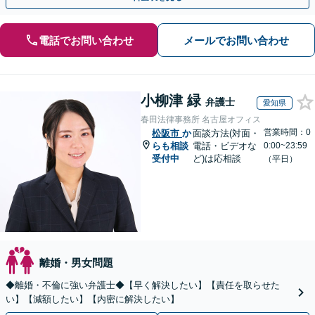
電話でお問い合わせ
メールでお問い合わせ
小柳津 緑
弁護士
愛知県
春田法律事務所 名古屋オフィス
営業時間：0
松阪市
か
面談方法(対面・
らも相談
電話・ビデオな
0:00~23:59
受付中
ど)は応相談
（平日）
離婚・男女問題
◆離婚・不倫に強い弁護士◆【早く解決したい】【責任を取らせた
い】【減額したい】【内密に解決したい】