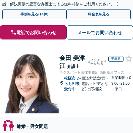
談・解決実績の豊富な弁護士による無料相談をご利用ください。【初
回相談０円(電話)】【全国対応】
事例を見る(14件)
料金表を見る
電話でお問い合わせ
メールでお問い合わせ
金田 美津
千葉県
インタビュ
ーを見る
江
弁護士
ネクスパート法律事務所 西船橋オフィス
営業時間：0
松阪市
か
面談方法(対面・
らも相談
電話・ビデオな
9:00~21:00
受付中
ど)は応相談
（平日）
離婚・男女問題