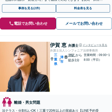
相談可能】【LINEで相談予約】
事例を見る(2件)
料金表を見る
電話でお問い合わせ
メールでお問い合わせ
伊賀 恵
弁護士
インタビューを見る
弁護士法人シンフォニア法律事務所
三
津駅
から
営業時間：09:00~1
津
重
|
8:00（平日）
徒歩1分
市
県
離婚・男女問題
法テラス・分割払いOK！三重で20年以上の実績あり【LINE予約受