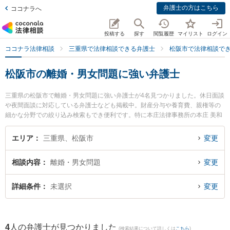
弁護士の方はこちら
ココナラへ
投稿する
探す
閲覧履歴
マイリスト
ログイン
ココナラ法律相談
三重県で法律相談できる弁護士
松阪市で法律相談で
松阪市の離婚・男女問題に強い弁護士
三重県の松阪市で離婚・男女問題に強い弁護士が4名見つかりました。休日面談
や夜間面談に対応している弁護士なども掲載中。財産分与や養育費、親権等の
細かな分野での絞り込み検索もでき便利です。特に本庄法律事務所の本庄 美和
子弁護士や松阪みらい法律事務所の渡部 鎮行弁護士、山本法律事務所の山本 哲
也弁護士のプロフィール情報や弁護士費用、強みなどが注目されています。
エリア
三重県、松阪市
変更
『松阪市で土日や夜間に発生した離婚・男女問題のトラブルを今すぐに弁護士
に相談したい』『離婚・男女問題のトラブル解決の実績豊富な近くの弁護士を
相談内容
離婚・男女問題
変更
検索したい』『初回相談無料で離婚・男女問題を法律相談できる松阪市内の弁
護士に相談予約したい』などでお困りの相談者さんにおすすめです。
詳細条件
未選択
変更
4
人の弁護士が見つかりました
(検索結果について詳しくは
こちら
)