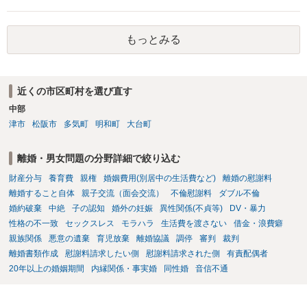
審判前保全処分の扱いになるので管轄は家庭裁判所）という方法も考
できるかはよくお考え下さい。 ３ 質問③ 違約金を５０万円とす
えられます。弁護士へ依頼しているのであれば、担当弁護士とよく相
る旨の交渉をすることが妥当かどうかという基準はありません。
談してください。
公序良俗に反するような金額では、その条項自体が無効になり得ます
もっとみる
が、 ２００万円でも、５０万円でも、公序良俗に反するほど高額
とはいえないと考えますので、 結局は、妥当かどうかというより
も、ご自身が納得できるかどうかという基準でお考えいただくといい
と思います。 そのうえで、合意できるかは、相手も納得できるか
近くの市区町村を選び直す
否かにかかってはきますが。 ４ 質問④ ご記載の内容からは判断
中部
できないのですが、 清算条項を記載しないで合意することはリス
津市
松阪市
多気町
明和町
大台町
クがありますので、むしろ、原則としては、清算条項を記載するべき
であるとお考えいただくといいです。 ご質問に対する回答は以上で
すが、可能であれば、ご依頼になるかは別として、お近くの弁護士に
離婚・男女問題の分野詳細で絞り込む
直接相談されて、 今後の対応についてアドバイス等を求めることを
財産分与
養育費
親権
婚姻費用(別居中の生活費など)
離婚の慰謝料
お勧めいたします。 ご参考にしていただければ幸いです。
離婚すること自体
親子交流（面会交流）
不倫慰謝料
ダブル不倫
婚約破棄
中絶
子の認知
婚外の妊娠
異性関係(不貞等)
DV・暴力
性格の不一致
セックスレス
モラハラ
生活費を渡さない
借金・浪費癖
親族関係
悪意の遺棄
育児放棄
離婚協議
調停
審判
裁判
離婚書類作成
慰謝料請求したい側
慰謝料請求された側
有責配偶者
20年以上の婚姻期間
内縁関係・事実婚
同性婚
音信不通