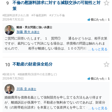
われます。 一度、最寄りの弁護士に相談してみてください。
9
不倫の慰謝料請求に対する減額交渉の可能性と対
策
#慰謝料請求された側
#不倫慰謝料
#ダブル不倫
2026年7月31日
役にたった
1
離婚・男女問題に強い弁護士
加藤 善大
弁護士
ご質問に回答いたします。 １ 質問① 通るかどうかは、相手次第
ですが、裁判になって判決になる場合は、求償権の問題は触れられま
せんので、 相手が離婚しない場合は、１００万円程度となる可能
性があると思われます。 交渉については、相手としても、裁判を
するデメリットはありますから（経済的、時間的、精神的負担等）、
反対にご自身が、裁判も辞さずという姿勢を示すことで、プラス
10
不動産の財産保全処分
に働く可能性は有り得ます。 交渉で解決する多くの場合は、相手
が弁護士に依頼しているケースで、５０万円以下で合意できる場合は
#財産分与
#婚姻費用(別居中の生活費など)
稀であると思います。 通常は、６０万円から８０万円程度になる
2026年7月29日
役にたった
1
ことが多いというのが私の印象です。 ２ 質問② ご記載の内容が
減額を進めるうえでの交渉材料かと思います。 なお、ご自身が離
川添 圭
弁護士
婚しないことは、交渉材料にはならないかと思いますので、ご注意く
婚姻費用を債務名義として強制競売を申し立てる方法もあり得ます
ださい。 また、相手夫婦の婚姻関係が既に破綻していたことや、
が、離婚訴訟が係属中で、不動産が無剰余でないのであれば、財産分
相手女性が結婚しているとは知らなかったと主張することもあります
与（の附帯処分請求）を本案として仮差押えを申し立てる（法的には
が、 ケースバイケースですので、ご自身の場合にそれらの主張が