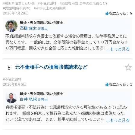
とをお勧めします。
#慰謝料請求したい側
#不倫慰謝料
#婚姻費用(別居中の生活費など)
#異性関係(不貞等)
#20年以上の婚姻期間
2026年7月28日
役にたった
5
離婚・男女問題に強い弁護士
髙橋 俊太
弁護士
不貞慰謝料請求を弁護士に依頼する場合の費用は、法律事務所ごとに
異なります。 一般的には、交渉段階の着手金として１０万円台から３
０万円程度、回収できた金額に応じた報酬金として回収額の１０％か
ら２０％程度が設定されていることがあります。訴訟に移行する場合
には、追加着手金や日当、実費が発生することもあります。 もっと
も、証拠が十分にあるか、相手方の住所・勤務先が分かるか、慰謝料
8
元不倫相手への損害賠償請求など
額、離婚の有無、交渉で終わるか訴訟まで見込むかによって、費用は
変わり得ます。依頼前に、交渉だけの場合、訴訟になった場合、回収
#不倫慰謝料
できなかった場合の費用を確認しておくとよいでしょう。 弁護士選び
2026年8月6日
役にたった
1
では、不貞慰謝料案件の経験が相応にあるか、費用体系が明確か、見
離婚・男女問題に強い弁護士
通しを過度に楽観的に言い過ぎないか、質問に具体的に答えてくれる
白井 弘昭
弁護士
か、連絡方法（メール、電話、弁護士直接か事務局員を介するかな
貞操権侵害（不法行為）で慰謝料請求できる可能性があるように思わ
ど）や対応スピードが合うかを確認するとよいと思います。いずれに
れます。 婚姻を約束して性行為に及んだ＞婚姻の約束は虚偽だった、
しましても、弁護士への相談・依頼にあたっては、証拠資料、夫と相
という流れであれば。 ただ、相手が結婚していることを知って行為に
手方の関係、相手方の氏名・住所等、夫婦関係への影響、離婚予定の
及んでいるのであれば、婚姻できないことについて相談者さんの帰責
有無など事実関係をよく整理して相談されることをお勧めいたしま
性も認められそうですので、あまり慰謝料は高額にならないように思
す。