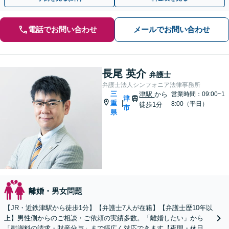
電話でお問い合わせ
メールでお問い合わせ
長尾 英介
弁護士
弁護士法人シンフォニア法律事務所
三
津駅
から
営業時間：09:00~1
津
重
|
8:00（平日）
徒歩1分
市
県
離婚・男女問題
【JR・近鉄津駅から徒歩1分】【弁護士7人が在籍】【弁護士歴10年以
上】男性側からのご相談・ご依頼の実績多数。「離婚したい」から
「慰謝料の請求・財産分与」まで幅広く対応できます【夜間・休日の