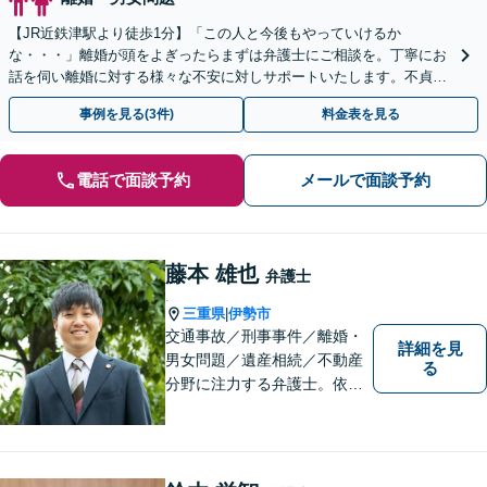
【JR近鉄津駅より徒歩1分】「この人と今後もやっていけるか
な・・・」離婚が頭をよぎったらまずは弁護士にご相談を。丁寧にお
話を伺い離婚に対する様々な不安に対しサポートいたします。不貞慰
謝料／財産分与／婚姻費用など幅広く対応可能◎
事例を見る(3件)
料金表を見る
電話で面談予約
メールで面談予約
藤本 雄也
弁護士
.
三重県
伊勢市
|
交通事故／刑事事件／離婚・
詳細を見
男女問題／遺産相続／不動産
る
分野に注力する弁護士。依頼
者の気持ちに寄り添って働く
ことがモットーです。まずは
お気軽にご相談ください！
【離婚・男女問題の経験多