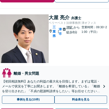
大屋 亮介
弁護士
ベリーベスト法律事務所 津オフィス
三
津駅
から
営業時間：09:30~2
津
重
|
1:00（平日）
徒歩8分
市
県
離婚・男女問題
【初回相談無料】あなたの利益の最大化を目指します。まずは電話・
メールで状況を丁寧にお聞きします。「離婚を希望している」「離婚
を切り出された」「不貞の慰謝料請求をしたい」等お任せください。
【リーズナブルな料金設定】
事例を見る(10件)
料金表を見る