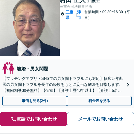
弁護士
三重合同法律事務所
三重
津
営業時間：09:30~16:30（平
|
県
市
日）
離婚・男女問題
【マッチングアプリ・SNSでの男女間トラブルにも対応】幅広い年齢
層の男女間トラブルを長年の経験をもとに妥当な解決を目指します。
【初回相談30分無料】【個室】【弁護士歴40年以上】【弁護士5名の
共同事務所】
事例を見る(2件)
料金表を見る
電話でお問い合わせ
メールでお問い合わせ