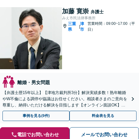
加藤 寛崇
弁護士
みえ市民法律事務所
三重
津
営業時間：09:00~17:00（平
|
県
市
日）
離婚・男女問題
【弁護士歴15年以上】【津地方裁判所3分】解決実績多数！熟年離婚
やW不倫による調停や協議はお任せください。相談者さまのご意向を
尊重し、納得いただける解決を目指します【オンライン面談OK】
【お子さま連れの相談可】
事例を見る(9件)
料金表を見る
電話でお問い合わせ
メールでお問い合わせ