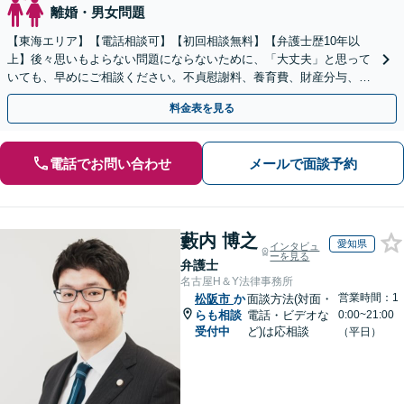
離婚・男女問題
【東海エリア】【電話相談可】【初回相談無料】【弁護士歴10年以
上】後々思いもよらない問題にならないために、「大丈夫」と思って
いても、早めにご相談ください。不貞慰謝料、養育費、財産分与、D
V、モラハラなど【出張相談可】
料金表を見る
電話でお問い合わせ
メールで面談予約
藪内 博之
愛知県
インタビュ
ーを見る
弁護士
名古屋H＆Y法律事務所
営業時間：1
松阪市
か
面談方法(対面・
らも相談
電話・ビデオな
0:00~21:00
受付中
ど)は応相談
（平日）