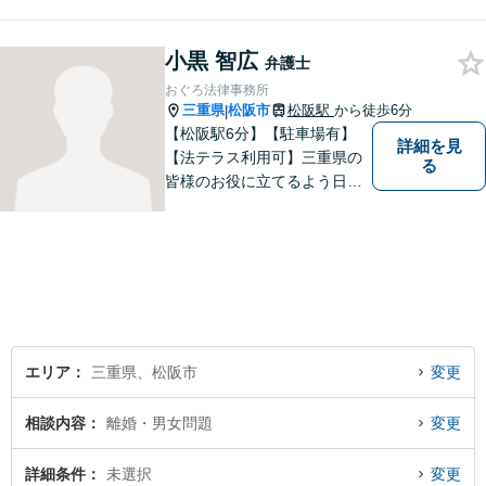
知識と経験で、誠実にご対応
いたします。
小黒 智広
弁護士
おぐろ法律事務所
三重県
松阪市
松阪駅
から徒歩6分
|
【松阪駅6分】【駐車場有】
詳細を見
【法テラス利用可】三重県の
る
皆様のお役に立てるよう日々
努力を怠らず、研鑽を積みた
いと考えています。弁護士に
ご相談いただければ、早期に
解決できる問題もありますの
で、 お気軽にご相談くださ
い。
エリア
三重県、松阪市
変更
相談内容
離婚・男女問題
変更
詳細条件
未選択
変更