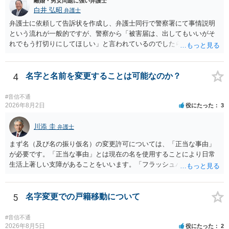
離婚・男女問題に強い弁護士
することは認められるのか。 ⇒おそらく１００万円は不当利得（受け
白井 弘昭
弁護士
取る正当な権利がないのに利益を取得した）として返還請求されてい
弁護士に依頼して告訴状を作成し、弁護士同行で警察署にて事情説明
るものかと推察しますので、 貸金返還ではないかと存じます。 ④ 私
という流れが一般的ですが、警察から「被害届は、出してもいいがそ
は現在、収入も不安定で貯金もなくリボ払い借金が既に約100万あり。
れでもう打切りにしてほしい」と言われているのでしたら、あまり結
今年に再婚したが主人はお金に厳しい為、一括で220万円を支払う事は
論は変わらないかもしれないですね。 所轄の警察を飛び越えて、直接
困難 仮に裁判で敗訴した場合でも、分割払いになる可能性はあります
検察庁に訴えるのもありかもしれないですが、実際に捜査をするの
か。 ⇒判決となり敗訴してしまった場合は、強制執行により不動産等
は、結局所轄だと思われますので、やはり結論は変わらないかもしれ
4
名字と名前を変更することは可能なのか？
の財産を差し押さえられ、そこから債権回収が図られることになりま
ないです。 一度、最寄りの「刑事に強い」とうたっている弁護士に相
すが、 和解であれば柔軟な解決が可能ですので、その場合は分割払
談してみてはいかがでしょうか。 以上、ご参考まで。
#音信不通
いにより支払うことも十分可能です。 ⑤ このような事情であれば、私
2026年8月2日
役にたった
3
は120万円のみ和解交渉を続けるべきでしょうか。 ⇒ご相談者様の認
識を前提にすれば、１００万円も含めて返済する必要はないと考えら
川添 圭
弁護士
れるため、 120万円のみについて交渉を続けることがベターかと存じ
ます。
まず名（及び名の振り仮名）の変更許可については、「正当な事由」
が必要です。「正当な事由」とは現在の名を使用することにより日常
生活上著しい支障があることをいいます。「フラッシュバック」とい
った精神的・心理的な理由の場合、医学的な裏付けがあるかどうかが
きわめて重要になりますので、医師の診断書の記載が重要です（医学
的裏付けがない場合、もっぱら主観的な主張であるとして変更が許可
5
名字変更での戸籍移動について
されません）。 診断書は単に病名の記載では足りず、その症状の発生
原因となった事実と、当該症状が医学的に裏付けられること、そして
#音信不通
その発生原因及び症状が現在の名を使用していることに関連している
2026年8月5日
役にたった
2