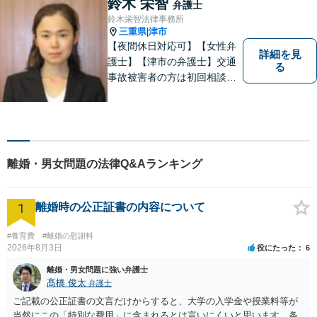
鈴木 栄智
弁護士
数】
鈴木栄智法律事務所
三重県
津市
|
【夜間休日対応可】【女性弁
詳細を見
護士】【津市の弁護士】交通
る
事故被害者の方は初回相談無
料です。ぜひ一度ご相談くだ
さい。
離婚・男女問題の法律Q&Aランキング
1
離婚時の公正証書の内容について
#養育費
#離婚の慰謝料
2026年8月3日
役にたった
6
離婚・男女問題に強い弁護士
髙橋 俊太
弁護士
ご記載の公正証書の文言だけからすると、大学の入学金や授業料等が
当然にこの「特別な費用」に含まれるとは言いにくいと思います。条