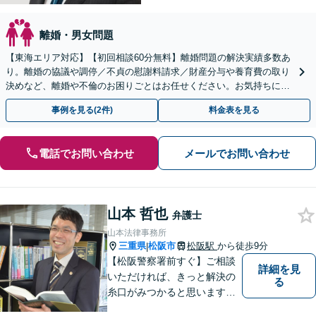
離婚・男女問題
【東海エリア対応】【初回相談60分無料】離婚問題の解決実績多数あ
り。離婚の協議や調停／不貞の慰謝料請求／財産分与や養育費の取り
決めなど、離婚や不倫のお困りごとはお任せください。お気持ちに寄
り添い、ご意向に沿う解決を目指します【Web相談可】
事例を見る(2件)
料金表を見る
電話でお問い合わせ
メールでお問い合わせ
山本 哲也
弁護士
山本法律事務所
三重県
松阪市
松阪駅
から徒歩9分
|
【松阪警察署前すぐ】ご相談
詳細を見
いただければ、きっと解決の
る
糸口がみつかると思います。
法律の専門家としての豊富な