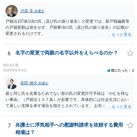
こと、といった説明がなされているのが望ましい（むしろ必要）でし
ょう。 ただし、もし上記の理由の主張が難しい場合でも、一定期間通
川添 圭
弁護士
称名を使用して、その後にいわゆる永年使用を理由とする許可申立て
戸籍法107条1項の氏（及び氏の振り仮名）の変更では、新戸籍編製等
を選択すれば、比較的緩やかに認められます。 氏の変更については、
の戸籍変動は発生せず、戸籍事項の氏（及び氏の振り仮名）の記載が
本件では、(1)子の氏の変更許可（民法791条1項）と、(2)戸籍法107条1
変更されるだけです。
項の氏の変更許可の2種類が考えられます。 (1)については、ご両親が
婚姻当時に称していた氏への変更となります（この種の事案では、母
が親権者として離婚し、子は母の旧姓を称することになった事案で、
6
名字の変更で両親の名字以外をえらべるのか？
父の氏を称したいというケースが多い）。法律上は特に明文の要件が
なく、家庭裁判所が相当と認めれば許可されます。ただし、子の氏の
変更許可の場合、あなたは現在の戸籍からもう一方の親への戸籍に入
#音信不通
2026年8月4日
役にたった
2
籍する（戻る）という戸籍変動になるため、成人した子からの変更許
可申立てにおいては、入籍先である親（及びそこに同籍している配偶
吉田 雄大
者や15歳以上の子）の同意があるかどうかが重視されるケースが多い
弁護士
です。 (2)については、「やむを得ない事由」が必要とされます。これ
親と同じ氏を名乗るためでない形の氏の変更許可手続は「やむを得な
は、名の変更許可よりも厳重な要件であるとされ、本件のような精神
い事由」（戸籍法１０７条）が必要です。具体的には社会生活におい
的・心理的な理由ではなかなかハードルが高いところですが、親から
て著しい支障を来す場合を指すとされています。 お答えとしては、理
性的虐待を受けていたケースで氏変更を許可した事案がありますの
論上はご両親の氏であれ別であれ区別はありませんが、上記「著しい
で、全く可能性がないわけではありません。なお、戸籍法107条1項の
支障」の具体的判断の中で、現在の氏を使い続けることがなぜよくな
氏の変更許可申立ては戸籍筆頭者からの申立てが必要であるため、申
いのかが審理判断されることになる、というものになります。
7
弁護士に浮気相手への慰謝料請求を依頼する費用
立て前に分籍届によってあなたの単独戸籍を編成しておく必要がある
相場は？
でしょう。 法的に検討すべき課題が多いため、弁護士へ相談されるこ