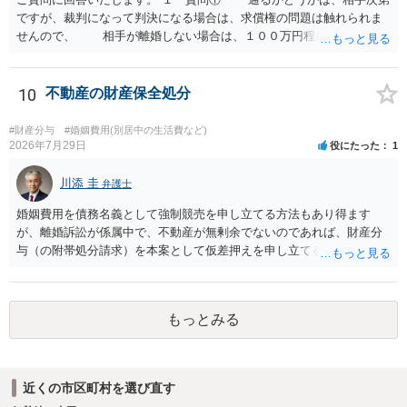
ですが、裁判になって判決になる場合は、求償権の問題は触れられま
せんので、 相手が離婚しない場合は、１００万円程度となる可能
性があると思われます。 交渉については、相手としても、裁判を
するデメリットはありますから（経済的、時間的、精神的負担等）、
反対にご自身が、裁判も辞さずという姿勢を示すことで、プラス
10
不動産の財産保全処分
に働く可能性は有り得ます。 交渉で解決する多くの場合は、相手
が弁護士に依頼しているケースで、５０万円以下で合意できる場合は
#財産分与
#婚姻費用(別居中の生活費など)
稀であると思います。 通常は、６０万円から８０万円程度になる
2026年7月29日
役にたった
1
ことが多いというのが私の印象です。 ２ 質問② ご記載の内容が
減額を進めるうえでの交渉材料かと思います。 なお、ご自身が離
川添 圭
弁護士
婚しないことは、交渉材料にはならないかと思いますので、ご注意く
婚姻費用を債務名義として強制競売を申し立てる方法もあり得ます
ださい。 また、相手夫婦の婚姻関係が既に破綻していたことや、
が、離婚訴訟が係属中で、不動産が無剰余でないのであれば、財産分
相手女性が結婚しているとは知らなかったと主張することもあります
与（の附帯処分請求）を本案として仮差押えを申し立てる（法的には
が、 ケースバイケースですので、ご自身の場合にそれらの主張が
審判前保全処分の扱いになるので管轄は家庭裁判所）という方法も考
できるかはよくお考え下さい。 ３ 質問③ 違約金を５０万円とす
えられます。弁護士へ依頼しているのであれば、担当弁護士とよく相
る旨の交渉をすることが妥当かどうかという基準はありません。
談してください。
公序良俗に反するような金額では、その条項自体が無効になり得ます
もっとみる
が、 ２００万円でも、５０万円でも、公序良俗に反するほど高額
とはいえないと考えますので、 結局は、妥当かどうかというより
も、ご自身が納得できるかどうかという基準でお考えいただくといい
と思います。 そのうえで、合意できるかは、相手も納得できるか
近くの市区町村を選び直す
否かにかかってはきますが。 ４ 質問④ ご記載の内容からは判断