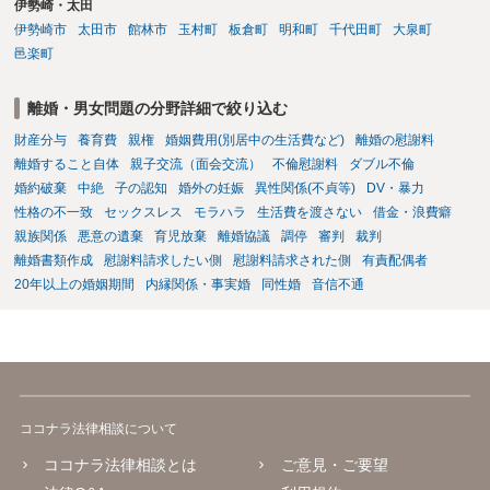
伊勢崎・太田
できないのですが、 清算条項を記載しないで合意することはリス
伊勢崎市
太田市
館林市
玉村町
板倉町
明和町
千代田町
大泉町
クがありますので、むしろ、原則としては、清算条項を記載するべき
邑楽町
であるとお考えいただくといいです。 ご質問に対する回答は以上で
すが、可能であれば、ご依頼になるかは別として、お近くの弁護士に
直接相談されて、 今後の対応についてアドバイス等を求めることを
離婚・男女問題の分野詳細で絞り込む
お勧めいたします。 ご参考にしていただければ幸いです。
財産分与
養育費
親権
婚姻費用(別居中の生活費など)
離婚の慰謝料
離婚すること自体
親子交流（面会交流）
不倫慰謝料
ダブル不倫
婚約破棄
中絶
子の認知
婚外の妊娠
異性関係(不貞等)
DV・暴力
性格の不一致
セックスレス
モラハラ
生活費を渡さない
借金・浪費癖
親族関係
悪意の遺棄
育児放棄
離婚協議
調停
審判
裁判
離婚書類作成
慰謝料請求したい側
慰謝料請求された側
有責配偶者
20年以上の婚姻期間
内縁関係・事実婚
同性婚
音信不通
ココナラ法律相談について
ココナラ法律相談とは
ご意見・ご要望