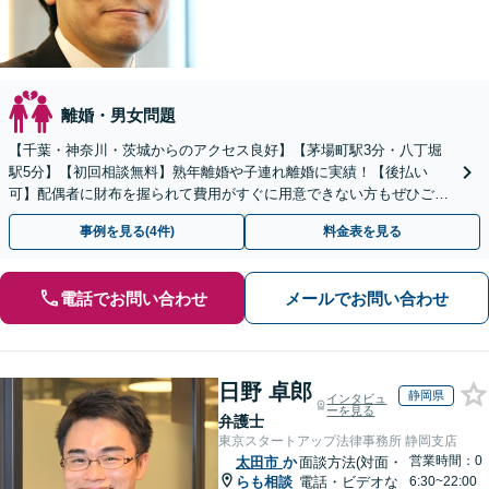
離婚・男女問題
【千葉・神奈川・茨城からのアクセス良好】【茅場町駅3分・八丁堀
駅5分】【初回相談無料】熟年離婚や子連れ離婚に実績！【後払い
可】配偶者に財布を握られて費用がすぐに用意できない方もぜひご相
談ください。子の連れ去りや婚姻費用の請求も直ちに対応。
事例を見る(4件)
料金表を見る
電話でお問い合わせ
メールでお問い合わせ
日野 卓郎
静岡県
インタビュ
ーを見る
弁護士
東京スタートアップ法律事務所 静岡支店
営業時間：0
太田市
か
面談方法(対面・
らも相談
電話・ビデオな
6:30~22:00