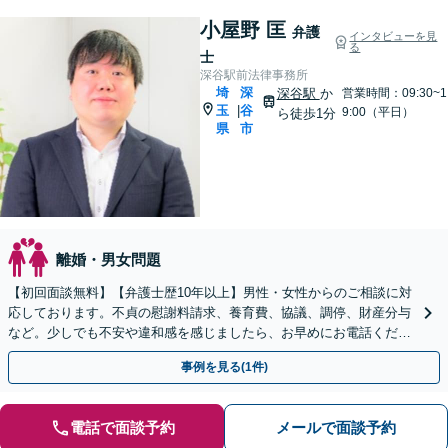
小屋野 匡
弁護
インタビューを見
る
士
深谷駅前法律事務所
埼
深
深谷駅
か
営業時間：09:30~1
玉
谷
|
9:00（平日）
ら徒歩1分
県
市
離婚・男女問題
【初回面談無料】【弁護士歴10年以上】男性・女性からのご相談に対
応しております。不貞の慰謝料請求、養育費、協議、調停、財産分与
など。少しでも不安や違和感を感じましたら、お早めにお電話くださ
い【休日・夜間相談可】【深谷駅1分】
事例を見る(1件)
電話で面談予約
メールで面談予約