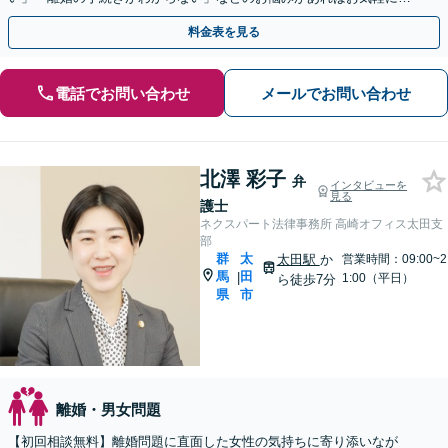
相談を。親身になって対応します【休日の対応可能】
料金表を見る
電話でお問い合わせ
メールでお問い合わせ
北澤 彩子
弁
インタビューを
見る
護士
ネクスパート法律事務所 高崎オフィス太田支
部
群
太
太田駅
か
営業時間：09:00~2
馬
田
|
1:00（平日）
ら徒歩7分
県
市
離婚・男女問題
【初回相談無料】離婚問題に直面した女性の気持ちに寄り添いなが