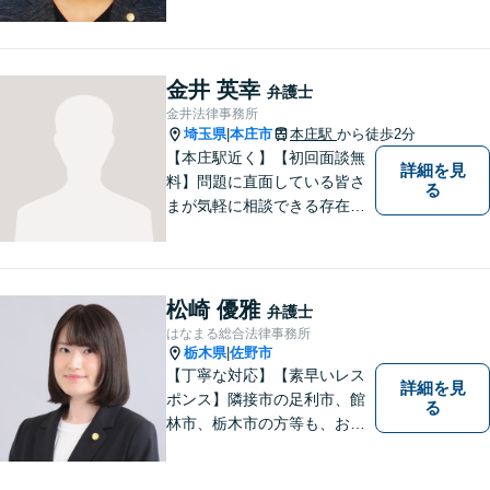
逮捕直後の対応など、それぞ
れの事情に応じた柔軟な支援
を行います。 「弁護士は敷居
が高い」と感じる方も、まず
金井 英幸
弁護士
はお気持ちをお聞かせくださ
金井法律事務所
い。
埼玉県
本庄市
本庄駅
から徒歩2分
|
【本庄駅近く】【初回面談無
詳細を見
料】問題に直面している皆さ
る
まが気軽に相談できる存在に
なります。離婚問題／相続問
題／交通事故など、幅広いト
ラブルに対応。【当日／夜間
／休日対応可能】公平・公正
松崎 優雅
弁護士
な立場から、事件の見通しを
はなまる総合法律事務所
正確に伝えます。お気軽にご
栃木県
佐野市
|
相談ください。
【丁寧な対応】【素早いレス
詳細を見
ポンス】隣接市の足利市、館
る
林市、栃木市の方等も、お気
軽にご相談ください。交通事
故・離婚・相続問題を多数経