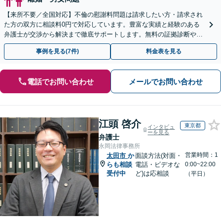
【来所不要／全国対応】不倫の慰謝料問題は請求したい方・請求され
た方の双方に相談料0円で対応しています。豊富な実績と経験のある
弁護士が交渉から解決まで徹底サポートします。無料の証拠診断や着
手金の返還保証もありますので安心してご相談ください。
事例を見る(7件)
料金表を見る
電話でお問い合わせ
メールでお問い合わせ
江頭 啓介
東京都
インタビュ
ーを見る
弁護士
永岡法律事務所
営業時間：1
太田市
か
面談方法(対面・
らも相談
電話・ビデオな
0:00~22:00
受付中
ど)は応相談
（平日）