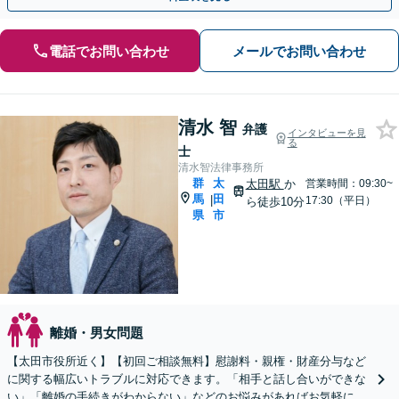
電話でお問い合わせ
メールでお問い合わせ
清水 智
弁護
インタビューを見
る
士
清水智法律事務所
群
太
太田駅
か
営業時間：09:30~
馬
田
|
17:30（平日）
ら徒歩10分
県
市
離婚・男女問題
【太田市役所近く】【初回ご相談無料】慰謝料・親権・財産分与など
に関する幅広いトラブルに対応できます。「相手と話し合いができな
い」「離婚の手続きがわからない」などのお悩みがあればお気軽にご