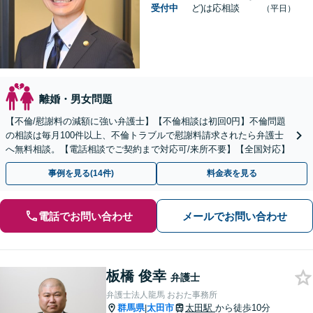
受付中
ど)は応相談
（平日）
離婚・男女問題
【不倫/慰謝料の減額に強い弁護士】【不倫相談は初回0円】不倫問題
の相談は毎月100件以上、不倫トラブルで慰謝料請求されたら弁護士
へ無料相談。【電話相談でご契約まで対応可/来所不要】【全国対応】
事例を見る(14件)
料金表を見る
電話でお問い合わせ
メールでお問い合わせ
板橋 俊幸
弁護士
弁護士法人龍馬 おおた事務所
群馬県
太田市
太田駅
から徒歩10分
|