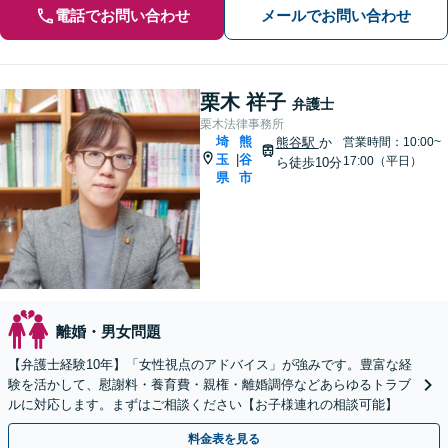
電話でお問い合わせ
メールでお問い合わせ
栗木 祥子
弁護士
栗木法律事務所
埼
熊
熊谷駅
か
営業時間：10:00~
玉
谷
|
17:00（平日）
ら徒歩10分
県
市
離婚・男女問題
【弁護士経験10年】「女性視点のアドバイス」が強みです。豊富な経
験を活かして、慰謝料・養育費・親権・離婚調停などあらゆるトラブ
ルに対応します。まずはご相談ください【お子様連れの相談可能】
料金表を見る