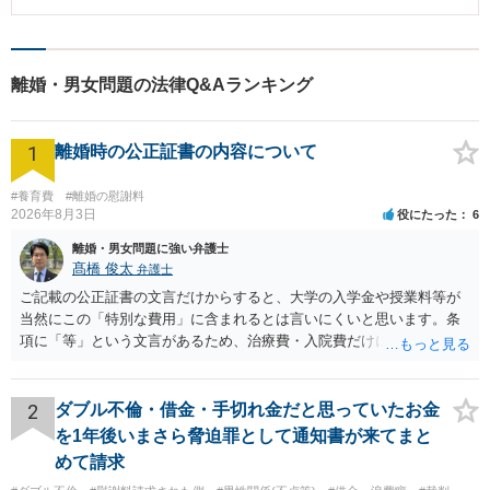
不倫慰謝料330万円を一括で支払わせることに成功。
離婚・男女問題の法律Q&Aランキング
1
離婚時の公正証書の内容について
#養育費
#離婚の慰謝料
2026年8月3日
役にたった
6
離婚・男女問題に強い弁護士
髙橋 俊太
弁護士
ご記載の公正証書の文言だけからすると、大学の入学金や授業料等が
当然にこの「特別な費用」に含まれるとは言いにくいと思います。条
項に「等」という文言があるため、治療費・入院費だけに限定される
わけではありませんが、その前に「病気・事故に伴う費用」と明記さ
れていますので、通常は、病気や事故によって臨時に必要となった医
療費その他これに類する特別支出を念頭に置いた条項と読むのが自然
2
ダブル不倫・借金・手切れ金だと思っていたお金
です。したがって、大学の入学金、授業料、受験費用などの教育費に
を1年後いまさら脅迫罪として通知書が来てまと
ついてまで、「この条項があるから当然に半額を請求できる」とまで
めて請求
は言いにくいと思われます。なお、通常、大学進学費用をどこまで負