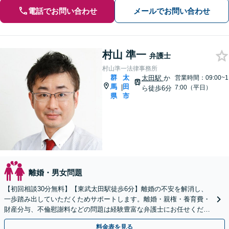
電話でお問い合わせ
メールでお問い合わせ
村山 準一
弁護士
村山準一法律事務所
群
太
太田駅
か
営業時間：09:00~1
馬
田
|
7:00（平日）
ら徒歩6分
県
市
離婚・男女問題
【初回相談30分無料】【東武太田駅徒歩6分】離婚の不安を解消し、
一歩踏み出していただくためサポートします。離婚・親権・養育費・
財産分与、不倫慰謝料などの問題は経験豊富な弁護士にお任せくださ
い。熟年離婚も対応。
料金表を見る