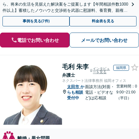
ら、将来の生活を見据えた解決案をご提案します【年間相談件数1000
件以上】蓄積したノウハウと交渉術を武器に慰謝料、養育費、親権な
どの獲得を目指します【夜間・休日面談可】
事例を見る(7件)
料金表を見る
電話でお問い合わせ
メールでお問い合わせ
毛利 朱李
福岡県
インタビュ
ーを見る
弁護士
ネクスパート法律事務所 福岡オフィス
営業時間：0
太田市
か
面談方法(対面・
らも相談
電話・ビデオな
9:00~21:00
受付中
ど)は応相談
（平日）
離婚・男女問題