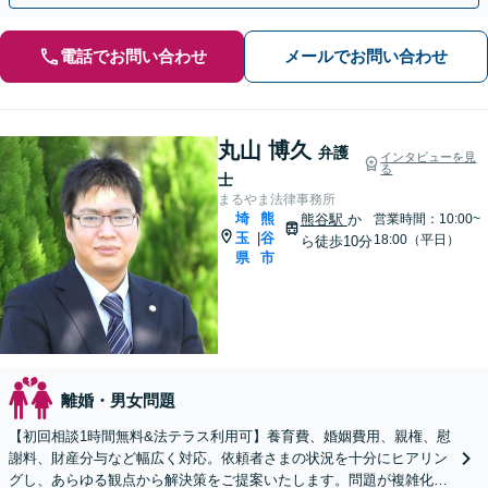
電話でお問い合わせ
メールでお問い合わせ
丸山 博久
弁護
インタビューを見
る
士
まるやま法律事務所
埼
熊
熊谷駅
か
営業時間：10:00~
玉
谷
|
18:00（平日）
ら徒歩10分
県
市
離婚・男女問題
【初回相談1時間無料&法テラス利用可】養育費、婚姻費用、親権、慰
謝料、財産分与など幅広く対応。依頼者さまの状況を十分にヒアリン
グし、あらゆる観点から解決策をご提案いたします。問題が複雑化す