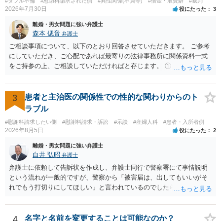
#ダブル不倫
#慰謝料請求された側
#異性関係(不貞等)
#借金・浪費癖
#裁判
担すべきかについては、離婚時の合意内容のほか、子どもの年齢、大
2026年7月30日
役にたった
3
学進学についての父母の認識、父母の学歴・収入・資産状況、進学先
や費用などを踏まえて個別に検討することになります。公正証書の他
離婚・男女問題に強い弁護士
の条項において、養育費の終期についてどのように定められている
森本 偲音
弁護士
か、大学進学に関する定めの有無、「教育費」「進学費用」に関する
ご相談事項について、以下のとおり回答させていただきます。 ご参考
定めの有無等について確認する必要があると考えられます。
にしていただき、ご心配であれば最寄りの法律事務所に関係資料一式
をご持参の上、ご相談していただければと存じます。 ① このLINEの
流れを見る限り、100万円は貸付金ではなく、手切れ金・和解金と評価
される可能性はあるのか ⇒LINEを含む１００万円の貸付に至るまでの
やり取り等の経緯、誓約書の内容等を踏まえて、関係を清算するため
3
患者と主治医の関係性での性的な関わりからのト
の 金銭であったと評価される可能性はあると考えます。 ② 「今後一
ラブル
切関与しないなら100万円振り込む」というLINEや誓約書は、裁判上
#慰謝料請求したい側
#慰謝料請求・訴訟
#示談
#産婦人科
#患者・入所者側
どの程度証拠価値があるのか ⇒前後のやり取りや誓約書の具体的内容
2026年8月5日
役にたった
2
を見ない限り、具体的な判断はできませんが、一定の証拠価値はある
と考えます。 ③ 借用書があっても、後から100万円を貸付扱いに変更
離婚・男女問題に強い弁護士
することは認められるのか。 ⇒おそらく１００万円は不当利得（受け
白井 弘昭
弁護士
取る正当な権利がないのに利益を取得した）として返還請求されてい
弁護士に依頼して告訴状を作成し、弁護士同行で警察署にて事情説明
るものかと推察しますので、 貸金返還ではないかと存じます。 ④ 私
という流れが一般的ですが、警察から「被害届は、出してもいいがそ
は現在、収入も不安定で貯金もなくリボ払い借金が既に約100万あり。
れでもう打切りにしてほしい」と言われているのでしたら、あまり結
今年に再婚したが主人はお金に厳しい為、一括で220万円を支払う事は
論は変わらないかもしれないですね。 所轄の警察を飛び越えて、直接
困難 仮に裁判で敗訴した場合でも、分割払いになる可能性はあります
検察庁に訴えるのもありかもしれないですが、実際に捜査をするの
か。 ⇒判決となり敗訴してしまった場合は、強制執行により不動産等
は、結局所轄だと思われますので、やはり結論は変わらないかもしれ
4
名字と名前を変更することは可能なのか？