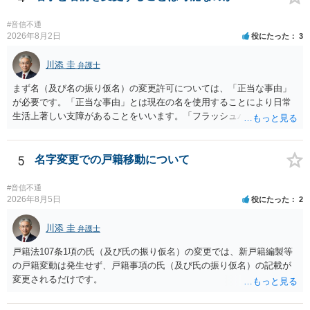
の財産を差し押さえられ、そこから債権回収が図られることになりま
ないです。 一度、最寄りの「刑事に強い」とうたっている弁護士に相
すが、 和解であれば柔軟な解決が可能ですので、その場合は分割払
談してみてはいかがでしょうか。 以上、ご参考まで。
#音信不通
いにより支払うことも十分可能です。 ⑤ このような事情であれば、私
2026年8月2日
役にたった
3
は120万円のみ和解交渉を続けるべきでしょうか。 ⇒ご相談者様の認
識を前提にすれば、１００万円も含めて返済する必要はないと考えら
川添 圭
弁護士
れるため、 120万円のみについて交渉を続けることがベターかと存じ
ます。
まず名（及び名の振り仮名）の変更許可については、「正当な事由」
が必要です。「正当な事由」とは現在の名を使用することにより日常
生活上著しい支障があることをいいます。「フラッシュバック」とい
った精神的・心理的な理由の場合、医学的な裏付けがあるかどうかが
きわめて重要になりますので、医師の診断書の記載が重要です（医学
的裏付けがない場合、もっぱら主観的な主張であるとして変更が許可
5
名字変更での戸籍移動について
されません）。 診断書は単に病名の記載では足りず、その症状の発生
原因となった事実と、当該症状が医学的に裏付けられること、そして
#音信不通
その発生原因及び症状が現在の名を使用していることに関連している
2026年8月5日
役にたった
2
こと、といった説明がなされているのが望ましい（むしろ必要）でし
ょう。 ただし、もし上記の理由の主張が難しい場合でも、一定期間通
川添 圭
弁護士
称名を使用して、その後にいわゆる永年使用を理由とする許可申立て
戸籍法107条1項の氏（及び氏の振り仮名）の変更では、新戸籍編製等
を選択すれば、比較的緩やかに認められます。 氏の変更については、
の戸籍変動は発生せず、戸籍事項の氏（及び氏の振り仮名）の記載が
本件では、(1)子の氏の変更許可（民法791条1項）と、(2)戸籍法107条1
変更されるだけです。
項の氏の変更許可の2種類が考えられます。 (1)については、ご両親が
婚姻当時に称していた氏への変更となります（この種の事案では、母
が親権者として離婚し、子は母の旧姓を称することになった事案で、