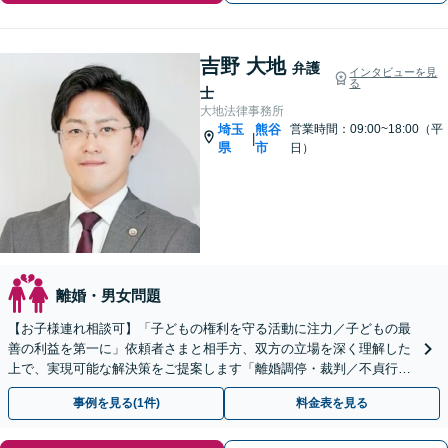
吉野 大地
弁護
インタビューを見
る
士
大地法律事務所
埼玉
熊谷
営業時間：09:00~18:00（平
|
県
市
日）
離婚・男女問題
【お子様連れ相談可】「子どもの権利を守る活動に注力／子どもの最
善の利益を第一に」依頼者さまと相手方、双方の立場を深く理解した
上で、実現可能な解決策をご提案します「離婚調停・裁判／不貞行為
／婚約破棄／別居／親権／面会交流など」
事例を見る(1件)
料金表を見る