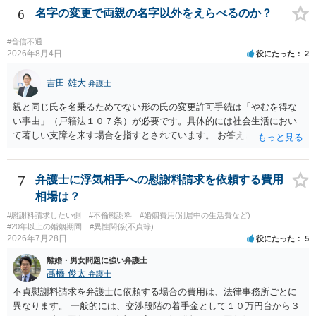
6
名字の変更で両親の名字以外をえらべるのか？
父の氏を称したいというケースが多い）。法律上は特に明文の要件が
なく、家庭裁判所が相当と認めれば許可されます。ただし、子の氏の
変更許可の場合、あなたは現在の戸籍からもう一方の親への戸籍に入
#音信不通
2026年8月4日
役にたった
2
籍する（戻る）という戸籍変動になるため、成人した子からの変更許
可申立てにおいては、入籍先である親（及びそこに同籍している配偶
吉田 雄大
者や15歳以上の子）の同意があるかどうかが重視されるケースが多い
弁護士
です。 (2)については、「やむを得ない事由」が必要とされます。これ
親と同じ氏を名乗るためでない形の氏の変更許可手続は「やむを得な
は、名の変更許可よりも厳重な要件であるとされ、本件のような精神
い事由」（戸籍法１０７条）が必要です。具体的には社会生活におい
的・心理的な理由ではなかなかハードルが高いところですが、親から
て著しい支障を来す場合を指すとされています。 お答えとしては、理
性的虐待を受けていたケースで氏変更を許可した事案がありますの
論上はご両親の氏であれ別であれ区別はありませんが、上記「著しい
で、全く可能性がないわけではありません。なお、戸籍法107条1項の
支障」の具体的判断の中で、現在の氏を使い続けることがなぜよくな
氏の変更許可申立ては戸籍筆頭者からの申立てが必要であるため、申
いのかが審理判断されることになる、というものになります。
7
弁護士に浮気相手への慰謝料請求を依頼する費用
立て前に分籍届によってあなたの単独戸籍を編成しておく必要がある
相場は？
でしょう。 法的に検討すべき課題が多いため、弁護士へ相談されるこ
とをお勧めします。
#慰謝料請求したい側
#不倫慰謝料
#婚姻費用(別居中の生活費など)
#20年以上の婚姻期間
#異性関係(不貞等)
2026年7月28日
役にたった
5
離婚・男女問題に強い弁護士
髙橋 俊太
弁護士
不貞慰謝料請求を弁護士に依頼する場合の費用は、法律事務所ごとに
異なります。 一般的には、交渉段階の着手金として１０万円台から３