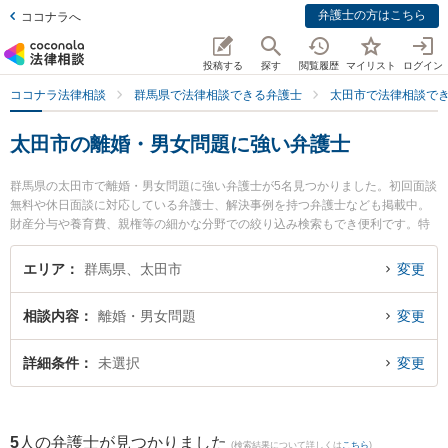
弁護士の方はこちら
ココナラへ
投稿する
探す
閲覧履歴
マイリスト
ログイン
ココナラ法律相談
群馬県で法律相談できる弁護士
太田市で法律相談で
太田市の離婚・男女問題に強い弁護士
群馬県の太田市で離婚・男女問題に強い弁護士が5名見つかりました。初回面談
無料や休日面談に対応している弁護士、解決事例を持つ弁護士なども掲載中。
財産分与や養育費、親権等の細かな分野での絞り込み検索もでき便利です。特
にきらら法律事務所の木村 就一弁護士や村山準一法律事務所の村山 準一弁護
士、清水智法律事務所の清水 智弁護士のプロフィール情報や弁護士費用、強み
エリア
群馬県、太田市
変更
などが注目されています。『太田市で土日や夜間に発生した離婚・男女問題の
トラブルを今すぐに弁護士に相談したい』『離婚・男女問題のトラブル解決の
相談内容
離婚・男女問題
変更
実績豊富な近くの弁護士を検索したい』『初回相談無料で離婚・男女問題を法
律相談できる太田市内の弁護士に相談予約したい』などでお困りの相談者さん
におすすめです。
詳細条件
未選択
変更
5
人の弁護士が見つかりました
(検索結果について詳しくは
こちら
)