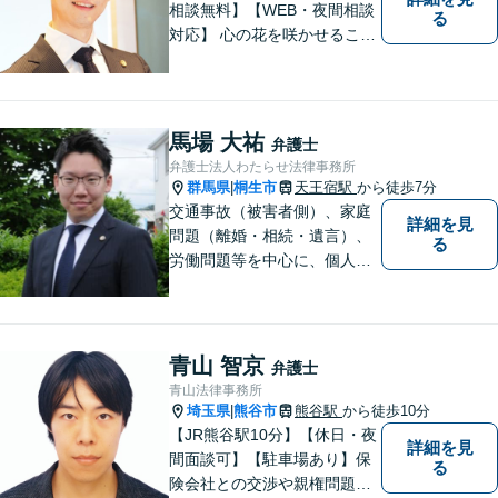
相談無料】【WEB・夜間相談
る
対応】 心の花を咲かせること
ができるように、全身全霊を
かけてサポートします。 一期
一会を大事にし、あなたとの
縁を心からお待ちしていま
馬場 大祐
弁護士
す。
弁護士法人わたらせ法律事務所
群馬県
桐生市
天王宿駅
から徒歩7分
|
交通事故（被害者側）、家庭
詳細を見
問題（離婚・相続・遺言）、
る
労働問題等を中心に、個人・
中小企業のお客様であればど
のような分野でも対応可能で
す。 結果だけでなくプロセス
もご満足いただける質の高い
青山 智京
弁護士
サービスを日々心がけていま
青山法律事務所
す。
埼玉県
熊谷市
熊谷駅
から徒歩10分
|
【JR熊谷駅10分】【休日・夜
詳細を見
間面談可】【駐車場あり】保
る
険会社との交渉や親権問題、