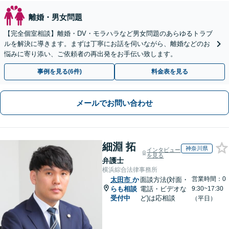
離婚・男女問題
【完全個室相談】離婚・DV・モラハラなど男女問題のあらゆるトラブ
ルを解決に導きます。まずは丁寧にお話を伺いながら、離婚などのお
悩みに寄り添い、ご依頼者の再出発をお手伝い致します。
事例を見る(6件)
料金表を見る
メールでお問い合わせ
細淵 拓
神奈川県
インタビュー
を見る
弁護士
横浜綜合法律事務所
営業時間：0
太田市
か
面談方法(対面・
らも相談
電話・ビデオな
9:30~17:30
受付中
ど)は応相談
（平日）