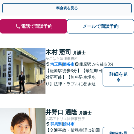
る前にご相談ください【熊谷駅徒歩10分】
料金表を見る
電話で面談予約
メールで面談予約
木村 憲司
弁護士
かごはら法律事務所
埼玉県
熊谷市
籠原駅
から徒歩3分
|
【籠原駅徒歩3分】【最短即日
詳細を見
対応可能】【無料駐車場あ
る
り】法律トラブルに巻き込ま
れた場合は、どのようなもの
であっても早めの相談が重要
です。早めの相談がより良い
解決の鍵です。お困りごとが
井野口 通隆
弁護士
ございましたら、お気軽にご
六花アトリエ法律事務所
相談ください。
群馬県
館林市
|
【交通事故・債務整理は初回
詳細を見