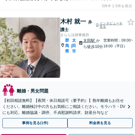
5件中 1-5件を表示
木村 就一
弁
インタビューを
見る
護士
きらら法律事務所
群
太
太田駅
か
営業時間：09:00~
馬
田
|
18:00（平日）
ら徒歩10分
県
市
離婚・男女問題
【初回相談無料】【夜間・休日相談可（要予約）】熟年離婚もお任せ
ください。離婚検討中の方もお気軽にご相談ください。モラハラ・DV
にも対応。離婚協議・調停、不貞慰謝料請求、財産分与など
事例を見る(1件)
料金表を見る