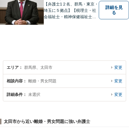
【弁護士1２名、群馬・東京・
詳細を見
埼玉に５拠点】【税理士・社
る
会福祉士・精神保健福祉士が
所属】 【介護・福祉事業者の
サポートに注力】【土曜・夜
間相談可能】【出張相談可
能】
エリア
群馬県、太田市
変更
相談内容
離婚・男女問題
変更
詳細条件
未選択
変更
太田市から近い離婚・男女問題に強い弁護士