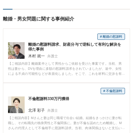
験しました。不貞の慰謝料の
ご相談は、内容によって、初
回相談を無料としておりま
離婚・男女問題に関する事例紹介
す。
# 離婚の慰謝料
離婚の慰謝料請求、財産分与で逆転して有利な解決を
得た事例
木村 就一
弁護士
【ご相談内容】離婚案件として男性からご依頼を受けた事案です。当初、男
性は妻から、DVを理由に多額の慰謝料請求をされていましたが、途中、女性
による不貞の可能性などが表面化しました。そこで、これを材料に交渉を有
利にすすめ、最終的には双方慰謝料ゼロで、逆に妻が保持していた有価証券
の関係で、男性が多額の財産分与を得て解決となりました。
# 不倫慰謝料
不倫慰謝料330万円獲得
北澤 彩子
弁護士
【ご相談内容】Mさんと妻は同じ職場で出会い結婚。結婚をきっかけに妻が転
職し、その転職先の独身男性と不倫関係に。妻が不倫を認めたため離婚し、M
さんの代理人として不倫相手に慰謝料請求。当初、肉体関係はないと支払い
を拒否したが、あらかじめ取得した証拠写真などにより相手方を追い詰め、