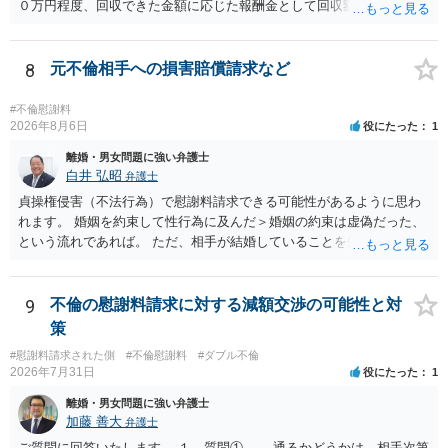
０万円程度、回収できた金額に応じた報酬金として回収額の１０％か
ら２０％程度が設定されていることがあります。訴訟に移行する場合
には、追加着手金や日当、実費が発生することもあります。 もっと
も、証拠が十分にあるか、相手方の住所・勤務先が分かるか、慰謝料
8
元不倫相手への損害賠償請求など
額、離婚の有無、交渉で終わるか訴訟まで見込むかによって、費用は
変わり得ます。依頼前に、交渉だけの場合、訴訟になった場合、回収
#不倫慰謝料
できなかった場合の費用を確認しておくとよいでしょう。 弁護士選び
2026年8月6日
役にたった
1
では、不貞慰謝料案件の経験が相応にあるか、費用体系が明確か、見
離婚・男女問題に強い弁護士
通しを過度に楽観的に言い過ぎないか、質問に具体的に答えてくれる
白井 弘昭
弁護士
か、連絡方法（メール、電話、弁護士直接か事務局員を介するかな
貞操権侵害（不法行為）で慰謝料請求できる可能性があるように思わ
ど）や対応スピードが合うかを確認するとよいと思います。いずれに
れます。 婚姻を約束して性行為に及んだ＞婚姻の約束は虚偽だった、
しましても、弁護士への相談・依頼にあたっては、証拠資料、夫と相
という流れであれば。 ただ、相手が結婚していることを知って行為に
手方の関係、相手方の氏名・住所等、夫婦関係への影響、離婚予定の
及んでいるのであれば、婚姻できないことについて相談者さんの帰責
有無など事実関係をよく整理して相談されることをお勧めいたしま
性も認められそうですので、あまり慰謝料は高額にならないように思
す。
われます。 一度、最寄りの弁護士に相談してみてください。
9
不倫の慰謝料請求に対する減額交渉の可能性と対
策
#慰謝料請求された側
#不倫慰謝料
#ダブル不倫
2026年7月31日
役にたった
1
離婚・男女問題に強い弁護士
加藤 善大
弁護士
ご質問に回答いたします。 １ 質問① 通るかどうかは、相手次第