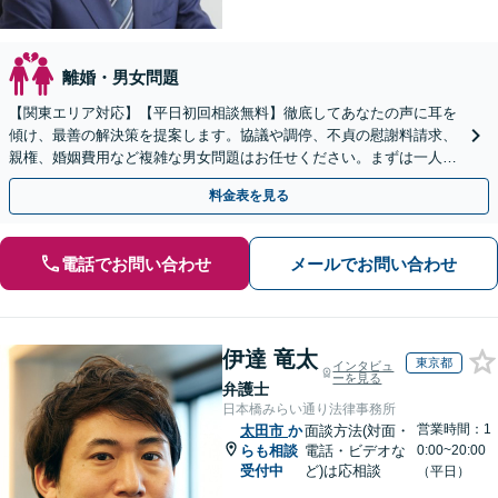
離婚・男女問題
【関東エリア対応】【平日初回相談無料】徹底してあなたの声に耳を
傾け、最善の解決策を提案します。協議や調停、不貞の慰謝料請求、
親権、婚姻費用など複雑な男女問題はお任せください。まずは一人で
抱え込まずお話しください。
料金表を見る
電話でお問い合わせ
メールでお問い合わせ
伊達 竜太
東京都
インタビュ
ーを見る
弁護士
日本橋みらい通り法律事務所
営業時間：1
太田市
か
面談方法(対面・
らも相談
電話・ビデオな
0:00~20:00
受付中
ど)は応相談
（平日）