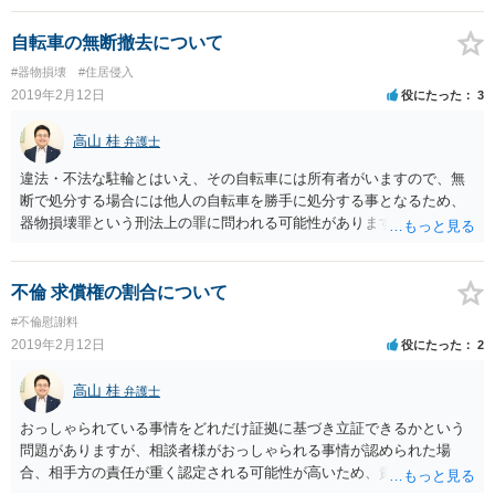
は不要でしょう。おそらく弁護士が弁護士会照会を行ったとしても、
そのような攻撃的な方に情報を開示する事はないとは思いますが、念
自転車の無断撤去について
のために警察署に抱えておられる不安な点を相談されるのが一番の近
#器物損壊
#住居侵入
道かと思います。
2019年2月12日
役にたった
3
高山 桂
弁護士
違法・不法な駐輪とはいえ、その自転車には所有者がいますので、無
断で処分する場合には他人の自転車を勝手に処分する事となるため、
器物損壊罪という刑法上の罪に問われる可能性があります。また、そ
の自転車を処分した賠償義務を負う可能性があります。 一方、無断で
駐輪している人は、勝手に人の私有地に入り込んで駐輪しているた
め、住居侵入罪が成立する可能性が高く、かつ他人の土地を無断で使
不倫 求償権の割合について
用しているため、これにより被った損害を請求する損害賠償請求を行
#不倫慰謝料
う事ができます。 そのため、お互いがお互いに許されざる行為を行い
2019年2月12日
役にたった
2
あった事案といえますので、後は当事者同士が納得いくように話し合
いを行うべきかと思います。
高山 桂
弁護士
おっしゃられている事情をどれだけ証拠に基づき立証できるかという
問題がありますが、相談者様がおっしゃられる事情が認められた場
合、相手方の責任が重く認定される可能性が高いため、責任割合は、
相手：相談者様＝６：４以上、７：３未満程度になるかと思います。