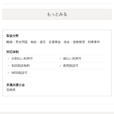
そのため、８０万円がひとつの目安になると思います。
もっとみる
取扱分野
離婚・男女問題
相続・遺言
交通事故
借金・債務整理
刑事事件
対応体制
分割払い利用可
後払い利用可
初回面談無料
夜間面談可
WEB面談可
所属弁護士会
宮崎県