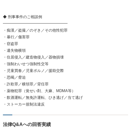
◆ 刑事事件のご相談例
━━━━━━━━━━━━━━━━━
・痴漢／盗撮／のぞき／その他性犯罪
・暴行／傷害罪
・窃盗罪
・遺失物横領
・住居侵入／建造物侵入／器物損壊
・強制わいせつ強制性交等
・児童買春／児童ポルノ／援助交際
・恐喝／脅迫
・詐欺罪／横領罪／背任罪
・薬物犯罪（覚せい剤、大麻、MDMA等）
・飲酒運転／無免許運転、ひき逃げ／当て逃げ
・ストーカー規制法違反
法律Q&Aへの回答実績