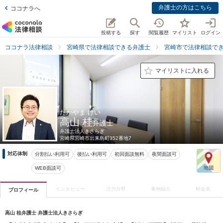
弁護士の方はこちら
ココナラへ
投稿する
探す
閲覧履歴
マイリスト
ログイン
ココナラ法律相談
宮崎県で法律相談できる弁護士
宮崎市で法律相談で
マイリストに入れる
たかやま けい
高山 桂
弁護士
弁護士法人きさらぎ
宮崎県
宮崎市出来島町352番地7
対応体制
分割払い利用可
後払い利用可
初回面談無料
夜間面談可
WEB面談可
インタビュー
注力分野
事例紹介
料金表
プロフィール
高山 桂弁護士 弁護士法人きさらぎ