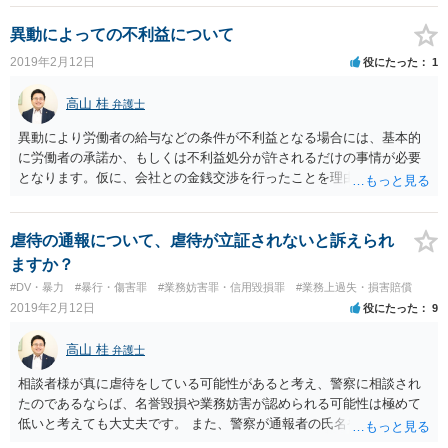
提出させられた（強迫）場合や、誤解に基づき提出した（錯誤）場合
又は病気によって事実関係がわからずに提出した場合などの例外的な
異動によっての不利益について
事情があれば、退職の意思表示を取り消す（無効とする）事ができる
2019年2月12日
役にたった
1
可能性が生まれてきます。そのため、退職届を提出した時の状態など
を表す医師の診断書や状況に関する証拠を収集した上で、弁護士の先
高山 桂
弁護士
生に相談される事が良いかと存じます。
異動により労働者の給与などの条件が不利益となる場合には、基本的
に労働者の承諾か、もしくは不利益処分が許されるだけの事情が必要
となります。仮に、会社との金銭交渉を行ったことを理由に異動とな
った場合には、会社による報復処分と見なされる可能性が高いため、
無効な処分となる可能性が高いでしょう。 そのため、会社に対し、ど
のような理由で異動となったのかを、可能ならば書面によって回答を
虐待の通報について、虐待が立証されないと訴えられ
求め、その回答の内容を前提に労働局か又は労働関係に強い弁護士の
ますか？
先生に相談されると良いでしょう。
#DV・暴力
#暴行・傷害罪
#業務妨害罪・信用毀損罪
#業務上過失・損害賠償
2019年2月12日
役にたった
9
高山 桂
弁護士
相談者様が真に虐待をしている可能性があると考え、警察に相談され
たのであるならば、名誉毀損や業務妨害が認められる可能性は極めて
低いと考えても大丈夫です。 また、警察が通報者の氏名や住所などの
情報を、第三者に開示する事はないと思いますので、この点もご心配