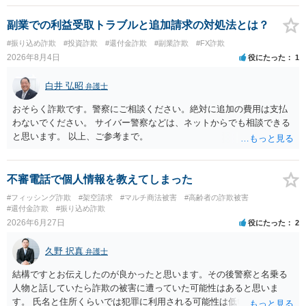
副業での利益受取トラブルと追加請求の対処法とは？
#振り込め詐欺
#投資詐欺
#還付金詐欺
#副業詐欺
#FX詐欺
2026年8月4日
役にたった
1
白井 弘昭
弁護士
おそらく詐欺です。警察にご相談ください。絶対に追加の費用は支払
わないでください。 サイバー警察などは、ネットからでも相談できる
と思います。 以上、ご参考まで。
不審電話で個人情報を教えてしまった
#フィッシング詐欺
#架空請求
#マルチ商法被害
#高齢者の詐欺被害
#還付金詐欺
#振り込め詐欺
2026年6月27日
役にたった
2
久野 択真
弁護士
結構ですとお伝えしたのが良かったと思います。その後警察と名乗る
人物と話していたら詐欺の被害に遭っていた可能性はあると思いま
す。 氏名と住所くらいでは犯罪に利用される可能性は低いと思います