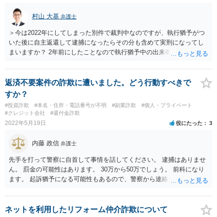
村山 大基
弁護士
＞今は2022年にしてしまった別件で裁判中なのですが、執行猶予がつ
いた後に自主返還して逮捕になったらその分も含めて実刑になってし
まいますか？ 2年前にしたことなので執行猶予中の出来事では無いの
で自主返還したら実刑は免れますか？ 執行猶予の取り消しがあるか？
というご質問として回答します。 執行猶予については、 ①猶予期間中
に他の罪を犯した場合 のみならず、 ②猶予言い渡し前の他の罪（今回
返済不要案件の詐欺に遭いました。どう行動すべきで
だと給付金詐欺）が発覚した場合 も、取り消しの可能性があります。
すか？
状況がわかりませんが、今裁判中ということですので担当弁護士と相
#投資詐欺
#本名・住所・電話番号が不明
#副業詐欺
#個人・プライベート
談し、 自主返還など対応を検討してみましょう。
#クレジット会社
#還付金詐欺
2022年5月19日
役にたった
3
内藤 政信
弁護士
先手を打って警察に自首して事情を話してください。 逮捕はありませ
ん。 罰金の可能性はあります。 30万から50万でしょう。 前科になり
ます。 起訴猶予になる可能性もあるので、警察から連絡が 来る前に、
自首するのが軽くする方法でしょう。 もっともすでに警察は銀行から
情報を得ている可能 性はあります。
ネットを利用したリフォーム仲介詐欺について