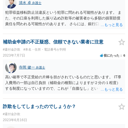
清水 卓
弁護士
犯罪収益移転防止法違反という犯罪に問われる可能性があります。 ま
た、その口座を利用した振り込め詐欺等の被害者から多額の損害賠償
責任を問われる可能性がのあります。 さらには、銀行口座を凍結さ
れ、自分名義の銀行口座を新たに開設できない等の不利益を受ける可
能性もあります。 生じるリスクに鑑みれば、安易に他人に口座情報を
教えてはいけません。
補助金申請の不正疑惑、信頼できない業者に注意
#還付金詐欺
#本名・住所・電話番号が判明
2023年7月7日
役にたった
6
寺岡 健一
弁護士
高い確率で不正受給の片棒を担がされているものだと思います。 IT導
入費用の一部は自己負担（補助金の種類によりますが２分の１程度）
する制度になっていますので、これが「自腹なし」というのであれ
ば、裏で何らかの不正を行っている可能性が高いでしょう。
詐欺をしてしまったのでしょうか？
#還付金詐欺
2023年6月16日