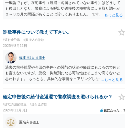
一般論ですが、在宅事件（逮捕・勾留されていない事件）はどうして
も後回しとなり、警察による呼出や送検後の検察官による取り調べが
２～３カ月の間隔があくことは珍しくありません。 ですが、1年とな
ると少々事情が異なるように思います。 全容解明に時間がかかってい
るか、既に立件を諦めた可能性のいずれもが考えられますので、警察
に問い合わせをしてみた方がよいかも知れません。
詐欺事件について教えて下さい。
#還付金詐欺
#振り込め詐欺
2025年8月11日
藤本 顯人
弁護士
過去の前科前歴や今回の事件への関与の状況や経緯にもよるので何と
も言えないですが、懲役・拘禁刑になる可能性はそこまで高くないと
思われます。 もっとも、具体的な事情をヒアリングしないとわからな
い部分も多いので、一度最寄りの弁護士に直接ご相談してみてくださ
い。
確定申告後の給付金返還で警察調査を避けられるか？
#詐欺の法的措置
#還付金詐欺
2024年11月8日
役にたった
3
匿名A
弁護士