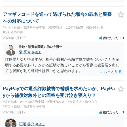
画面に取引の詳細が表示されていたはずなので） LINEでやりとりをさ
れていたとのことですが、 おそらくあなたの情報は他の詐欺グループ
にも共有されています。 今後、返金を請け負うという司法書士や弁護
アマギフコードを送って逃げられた場合の罪名と警察
士を語ったメッセージが届いたり、paypay、メルカリ、警察を語った
への対応について
連絡が来ることも考えられます。 何か手続きを求められた際は、ご家
#本名・住所・電話番号が不明
#架空請求
#10万円未満
#還付金詐欺
族ご友人等に必ず相談されたほうがよろしいかと思います。
#振り込め詐欺
2024年1月10日
役にたった
1
詐欺・消費者問題に強い弁護士
泉 亮介
弁護士
詐欺罪となり得ますが、相手が最初から騙す気で嘘をついたことを証
明する必要があり、かかる証明が難しいことから警察に被害届を出し
ても警察が動く可能性は低いかと思われます。
PayPayでの返金詐欺被害で補償を求めたいが、PayPa
yから補償対象外との回答を受け泣き寝入り？
#返金請求
#10〜50万円未満
#還付金詐欺
#海外法人・海外在住
#本名・住所・電話番号が不明
2023年11月17日
役にたった
1
江頭 啓介
弁護士