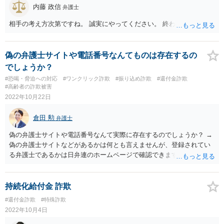
内藤 政信
弁護士
相手の考え方次第ですね。 誠実にやってください。 終わります。
偽の弁護士サイトや電話番号なんてものは存在するの
でしょうか？
#恐喝・脅迫への対応
#ワンクリック詐欺
#振り込め詐欺
#還付金詐欺
#高齢者の詐欺被害
2022年10月22日
倉田 勲
弁護士
偽の弁護士サイトや電話番号なんて実際に存在するのでしょうか？ →
偽の弁護士サイトなどがあるかは何とも言えませんが、登録されてい
る弁護士であるかは日弁連のホームページで確認できます。ご不安で
あれば問い合わせをした弁護士の名前で検索されてみてはいかがでし
ょうか。
持続化給付金 詐欺
#還付金詐欺
#特殊詐欺
2022年10月4日