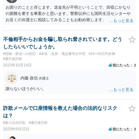
お困りのことと存じます。送金先が不明ということで、回収にかなり
の困難を要する事案かと思います。警察以外にも国民生活センターや
お近くの弁護士に相談してみることもお勧め致します。
不倫相手からお金を騙し取られ脅されています。どう
したらいいでしょうか。
#恐喝・脅迫への対応
#本名・住所・電話番号が不明
#10〜50万円未満
#還付金詐欺
2023年10月14日
役にたった
2
内藤 政信
弁護士
謝らないほうがいい。
詐欺メールで口座情報を教えた場合の法的なリスク
は？
#振り込め詐欺
#還付金詐欺
2023年9月22日
役にたった
2