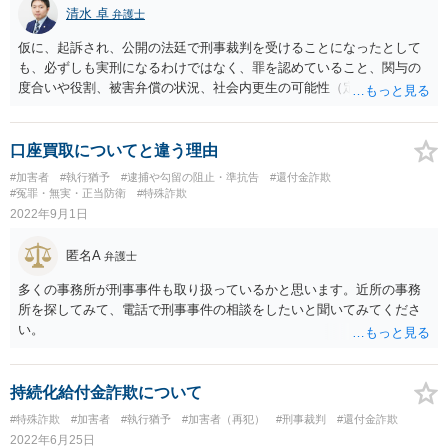
清水 卓
弁護士
仮に、起訴され、公開の法廷で刑事裁判を受けることになったとして
も、必ずしも実刑になるわけではなく、罪を認めていること、関与の
度合いや役割、被害弁償の状況、社会内更生の可能性（定まった住居
の有無・定職の有無・監督者の存在等）、前科の有無・内容等の事情
を踏まえ、執行猶予になる可能性もあると思われます。
口座買取についてと違う理由
#加害者
#執行猶予
#逮捕や勾留の阻止・準抗告
#還付金詐欺
#冤罪・無実・正当防衛
#特殊詐欺
2022年9月1日
匿名A
弁護士
多くの事務所が刑事事件も取り扱っているかと思います。近所の事務
所を探してみて、電話で刑事事件の相談をしたいと聞いてみてくださ
い。
持続化給付金詐欺について
#特殊詐欺
#加害者
#執行猶予
#加害者（再犯）
#刑事裁判
#還付金詐欺
2022年6月25日