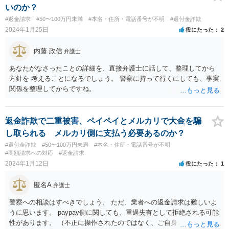
いのか？
#返金請求
#50〜100万円未満
#本名・住所・電話番号が不明
#還付金詐欺
2024年1月25日
役にたった
2
内藤 政信
弁護士
あなたがなさったことの詳細を、直接弁護士に話して、整理してから
方針を 考えることになるでしょう。 警察に持って行くにしても、事実
関係を整理してからですね。
返金詐欺で二重被害、ペイペイとメルカリで大金を騙
し取られる メルカリ側に支払う必要あるのか？
#還付金詐欺
#50〜100万円未満
#本名・住所・電話番号が不明
#高額請求への対応
#返金請求
2024年1月12日
役にたった
1
匿名A
弁護士
警察への相談はすべきでしょう。 ただ、業者への返金請求は難しいよ
うに思います。 paypay側に関しても、重過失有として拒絶される可能
性があります。 （不正に操作されたのではなく、ご自身が操作して、