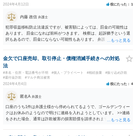
2024年4月12日
役にたった
1
内藤 政信
弁護士
犯罪収益移転防止法違反ですが、被害額によっては、罰金の可能性は
あります。 罰金になれば前科がつきます。 検察は、起訴猶予という選
択もあるので、罰金にならない可能性もあります。 弁護士に相談する
なら法テラスに連絡すると無料相談ができます。
金欠で口座売却、取引停止・債権消滅手続きへの対処
法
#本名・住所・電話番号が不明
#個人・プライベート
#相続放棄
#振り込め詐欺
#還付金詐欺
#マルチ商法被害
2024年4月4日
役にたった
4
匿名A
弁護士
口座のうち1件は弁護士様から停められてるようで、ゴールデンウィー
クはお休みのようなので明けに連絡を入れようとしています。 >>連絡
をされた場合、通常は詐欺被害の損害賠償を請求されますのでご留意
ください。