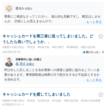
匿名A
弁護士
警察にご相談なさってください。 個人的な見解ですし、断定はしませ
んが、 詐欺にしか思えませんので。
キャッシュカードを第三者に送ってしまいました。ど
うしたら良いでしょうか、、
#逮捕や勾留の阻止・準抗告
#特殊詐欺
#執行猶予
#刑事裁判
#還付金詐欺
2024年5月7日
役にたった
3
刑事事件に強い弁護士
泉 亮介
弁護士
呼び出しに応じることを含め警察への捜査に誠実に協力をしていく必
要があります。事情聴取後は検察の方で処分をするか不起訴とするか
を決めます。
キャッシュカードを渡してしまいました
#逮捕や勾留の阻止・準抗告
#示談交渉
#不起訴
#還付金詐欺
#詐欺の法的措置
#少額訴訟サポート