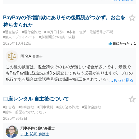
が、念の為、今後に備えて、最寄りの警察署に連絡して、体験した出
来事を伝えておくのが良いと思います。 ご参考までに。
PayPayの倍増詐欺にありその後既読がつかず。お金を
持ち去られた
#返金請求
#還付金詐欺
#10万円未満
#本名・住所・電話番号が不明
#個人・プライベート
#少額訴訟の相談・依頼
2025年10月12日
役にたった
1
匿名A
弁護士
この種の被害は、返金請求そのものが難しい場合が多いです。最低で
もPayPay側に送金先のIDを調査してもらう必要がありますが、プロの
犯行である場合は電話番号等は偽装や細工をされているか、あるいは
不正に売買されたスマホが使用されており、背後の首謀者に行き着く
ことができません。素人の犯行であれば特定できるかもしれませんの
で、とにかく警察へ相談しましょう。なお、未成年であれば、民事の
口座レンタル 自主後について
返金請求は法定代理人（親権者）が権利行使する必要があり、しかも4
#加害者
#特殊詐欺
#刑事裁判
#振り込め詐欺
#還付金詐欺
000円の返金請求のために弁護士へ依頼しても弁護士費用の方がはるか
#前科・前歴をつけたくない
に高い（つまり費用倒れになる）というのが現実です。
2025年9月2日
刑事事件に強い弁護士
井上 祐司
弁護士