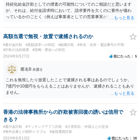
持続化給金詐欺としての捜査の可能性についてのご相談だと思います
が、それは、給付金請求時において、請求要件を欠くのに要件が備わ
っているかのごとく（例えば事業者としての営業事実がないのに事業
者として）装うことが詐欺としての欺罔行為になります。つまり、給
付金を請求したときには要件が備わっていたのであれば、その後給付
金支給の前後に、もはや資金が尽き事業の継続不能として会社員とし
高額当選で無視・放置で逮捕されるのか
て就職していたとしてもそれは欺したことにはなりません。確かに警
#還付金詐欺
#高額請求への対応
#副業詐欺
#本名・住所・電話番号が不明
察に疑われる可能性はあるかもしれませんが、上記のように、申請時
#詐欺の法的措置
#恐喝・脅迫への対応
に請求要件が備わっていたかが重要なので、その点問題がなければ、
2024年9月27日
役にたった
5
堂々と対応してください。
匿名B
弁護士
これを無視したり放置したことで逮捕される事はあるのでしょうか。
7億円や10億円をもらえることはありませんが、逮捕されることもあり
ません。
香港の法律事務所からの詐欺被害回復の誘いは信用で
きる？
#還付金詐欺
#マッチングアプリ詐欺
#入管対応・外国人との交渉
#海外企業との契約トラブル
#仮想通貨詐欺
2024年8月13日
役にたった
16