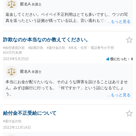
匿名A
弁護士
返金してください。ペイペイ不正利用はとても多いですし、ウソの写
真を送ったという証拠が残っている以上、言い逃れもできません。
詐欺なのか本当なのか教えてください。
#仮想通貨詐欺
#副業詐欺
#還付金詐欺
#本名・住所・電話番号が不明
#10万円未満
2023年5月25日
役にたった
6
匿名A
弁護士
本当にお金が配りたいなら、そのような障害を設けることはありませ
ん。みずほ銀行に行っても、「何ですか？」という話になるでしょ
う。
給付金不正受給について
#還付金詐欺
2022年11月14日