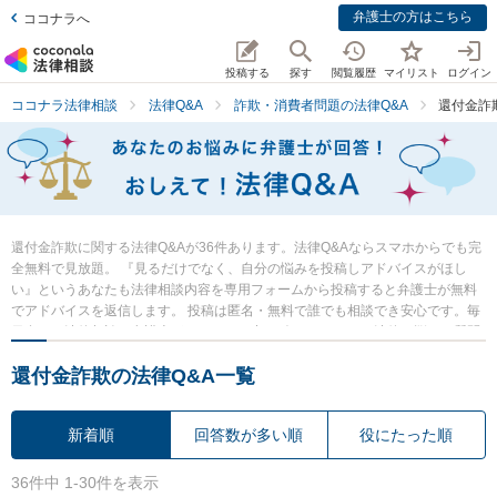
弁護士の方はこちら
ココナラへ
投稿する
探す
閲覧履歴
マイリスト
ログイン
ココナラ法律相談
法律Q&A
詐欺・消費者問題の法律Q&A
還付金詐
還付金詐欺に関する法律Q&Aが36件あります。法律Q&Aならスマホからでも完
全無料で見放題。 『見るだけでなく、自分の悩みを投稿しアドバイスがほし
い』というあなたも法律相談内容を専用フォームから投稿すると弁護士が無料
でアドバイスを返信します。 投稿は匿名・無料で誰でも相談でき安心です。毎
日多くの法律相談に弁護士がアドバイス中。 今すぐあなたの法律の悩み・質問
を検索・投稿し弁護士の知恵を借りて解決の一歩を踏み出しましょう。
還付金詐欺の法律Q&A一覧
新着順
回答数が多い順
役にたった順
36件中 1-30件を表示