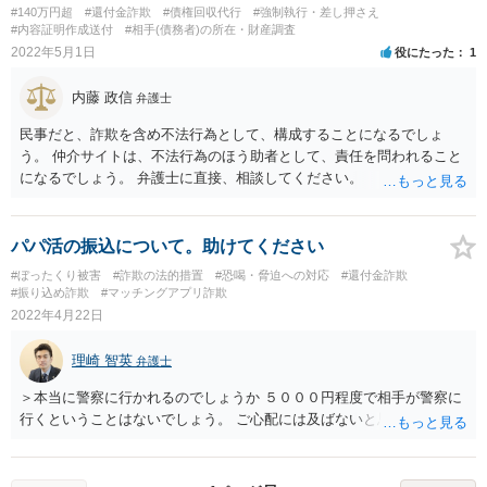
#140万円超
#還付金詐欺
#債権回収代行
#強制執行・差し押さえ
#内容証明作成送付
#相手(債務者)の所在・財産調査
2022年5月1日
役にたった
1
内藤 政信
弁護士
民事だと、詐欺を含め不法行為として、構成することになるでしょ
う。 仲介サイトは、不法行為のほう助者として、責任を問われること
になるでしょう。 弁護士に直接、相談してください。
パパ活の振込について。助けてください
#ぼったくり被害
#詐欺の法的措置
#恐喝・脅迫への対応
#還付金詐欺
#振り込め詐欺
#マッチングアプリ詐欺
2022年4月22日
理崎 智英
弁護士
＞本当に警察に行かれるのでしょうか ５０００円程度で相手が警察に
行くということはないでしょう。 ご心配には及ばないと思います。