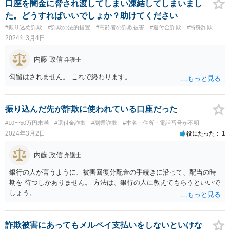
口座を闇金に脅され渡してしまい凍結してしまいまし
た。どうすればいいでしょか？助けてください
#振り込め詐欺
#詐欺の法的措置
#高齢者の詐欺被害
#還付金詐欺
#特殊詐欺
2024年3月4日
内藤 政信
弁護士
勾留はされません。 これで終わります。
振り込んだ先が詐欺に使われている口座だった
#10〜50万円未満
#還付金詐欺
#副業詐欺
#本名・住所・電話番号が不明
2024年3月2日
役にたった
1
内藤 政信
弁護士
銀行の人が言うように、被害回復分配金の手続きに沿って、配当の時
期を 待つしかありません。 方法は、銀行の人に教えてもらうといいで
しょう。
詐欺被害にあってもメルペイ支払いをしないといけな