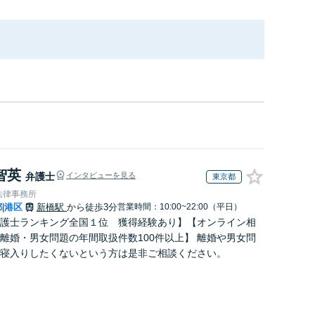
智英
弁護士
インタビューを見る
東京都
法律事務所
都
港区
新橋駅
から徒歩3分
営業時間：10:00~22:00（平日）
|
護士ランキング全国１位 獲得経験あり】【オンライン相
離婚・男女問題の年間取扱件数100件以上】 離婚や男女問
寝入りしたくないという方は是非ご相談ください。