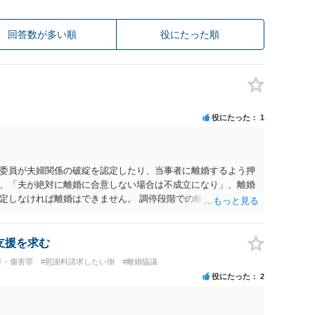
回答数が多い順
役にたった順
役にたった
1
委員が夫婦関係の破綻を認定したり、当事者に離婚するよう押
、「夫が絶対に離婚に合意しない場合は不成立になり」、離婚
定しなければ離婚はできません。 調停段階での離婚成立を希望
条件提示をする等、模索するほかありません（極端な話をいえ
」として提示された条件を全部丸呑みする、という方法しかな
たくないという考えを見透かされてしまうと、逆に足下を見ら
支援を求む
ます。 夫が離婚に抵抗する可能性が高いのであれば、むしろ
行・傷害罪
#慰謝料請求したい側
#離婚協議
因を主張し、判決へ持っていく方が近道であることも少なくあ
役にたった
2
・依頼した方がよいと思います。