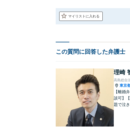
マイリストに入れる
この質問に回答した弁護士
理崎 
高島総合
東京
【離婚弁
談可】【
題で泣き