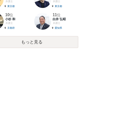
弁護士
弁護士
東京都
東京都
10
11
位
位
小杉 和
白井 弘昭
弁護士
弁護士
京都府
愛知県
もっと見る