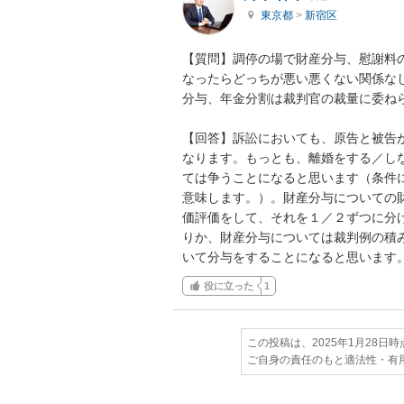
東京都
>
新宿区
【質問】調停の場で財産分与、慰謝料
なったらどっちが悪い悪くない関係な
分与、年金分割は裁判官の裁量に委ねら
【回答】訴訟においても、原告と被告
なります。もっとも、離婚をする／し
ては争うことになると思います（条件
意味します。）。財産分与についての
価評価をして、それを１／２ずつに分
りか、財産分与については裁判例の積
いて分与をすることになると思います
役に立った
1
この投稿は、2025年1月28日
ご自身の責任のもと適法性・有