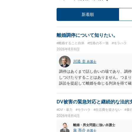
新着順
離婚調停について知りたい。
#離婚すること自体
#性格の不一致
#モラハラ
2026年8月6日
川添 圭
弁護士
調停はあくまで話し合いの場であり、調停
しつけたりすることはありません。つまり
訴訟を提起して離婚を命じる判決を得て確
するなら、夫が離婚に前向きになるような
ば、夫から「この条件なら離婚してもよい
いかもしれません）。ただ、離婚訴訟をし
DV被害の緊急対応と継続的な法的
れてしまいますので、注意する必要があり
#DV・暴力
#モラハラ
#生活費を渡さない
#暴
淡々と調停不成立にして離婚訴訟で離婚原
2026年8月4日
りません。見通し等を含め、弁護士へ相談
離婚・男女問題に強い弁護士
泉 亮介
弁護士