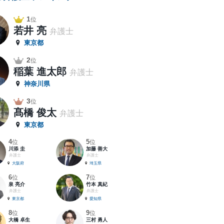
1
位
若井 亮
弁護士
東京都
2
位
稲葉 進太郎
弁護士
神奈川県
3
位
髙橋 俊太
弁護士
東京都
4
5
位
位
川添 圭
加藤 善大
弁護士
弁護士
大阪府
埼玉県
6
7
位
位
泉 亮介
竹本 真紀
弁護士
弁護士
東京都
愛知県
8
9
位
位
大橋 卓生
三村 勇人