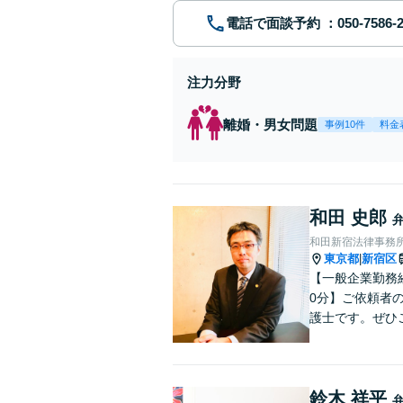
電話で面談予約
注力分野
離婚・男女問題
事例10件
料金
和田 史郎
和田新宿法律事務
東京都
新宿区
|
【一般企業勤務
0分】ご依頼者
護士です。ぜひ
鈴木 祥平