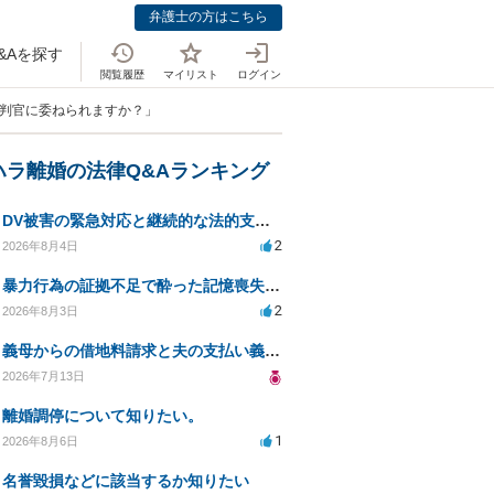
弁護士の方はこちら
&Aを探す
閲覧履歴
マイリスト
ログイン
裁判官に委ねられますか？」
ハラ離婚の法律Q&Aランキング
DV被害の緊急対応と継続的な法的支援を求む
2
2026年8月4日
暴力行為の証拠不足で酔った記憶喪失が認められるか？
2
2026年8月3日
義母からの借地料請求と夫の支払い義務について相談
2026年7月13日
離婚調停について知りたい。
1
2026年8月6日
名誉毀損などに該当するか知りたい