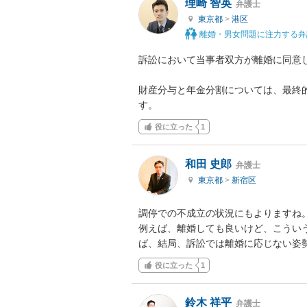
理崎 智英
弁護士
東京都
>
港区
離婚・男女問題に注力する弁
訴訟において当事者双方が離婚に同意し
財産分与と年金分割については、最終
す。
役に立った
1
和田 史郎
弁護士
東京都
>
新宿区
調停での不成立の状況にもよりますね。
例えば、離婚しても良いけど、こうい
ば、結局、訴訟では離婚に応じない姿
役に立った
1
鈴木 祥平
弁護士