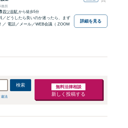
事務所
四ツ谷駅
から徒歩5分
料／どうしたら良いのか迷ったら、まず
詳細を見る
／ 電話／メール／WEB会議（ ZOOM
検索
無料法律相談
新しく投稿する
 違法