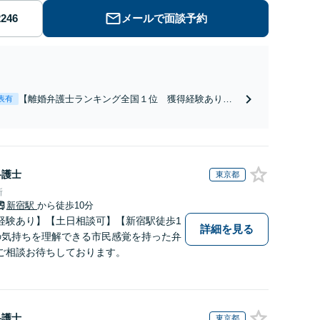
メールで面談予約
【離婚弁護士ランキング全国１位 獲得経験あり】
表有
【初回相談料１時間１万１０００円】【離婚・不倫
問題に特化／実績多数】財産分与、慰謝料、養育費
等で金銭的に満足できる解決を目指します。
弁護士
東京都
所
新宿駅
から徒歩10分
経験あり】【土日相談可】【新宿駅徒歩1
詳細を見る
の気持ちを理解できる市民感覚を持った弁
ご相談お待ちしております。
弁護士
東京都