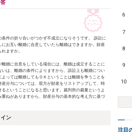
回答
6
7
の条件の折り合いがつかず不成立になりそうです。 訴訟に
しにお互い離婚に合意していたら離婚はできますか。財産
8
れますか。

が離婚に合意をしている場合には、離婚は成立することに
9
ないは、離婚の条件によりますから、訴訟上も離婚につい
によっては離婚してもＯＫということは離婚を争うことを
10
財産分与については、双方が財産をリストアップして、時
けるということになると思います。裁判所の裁量というよ
み重ねがありますから、財産分与の基本的な考え方に基づ
。
ライン
注目