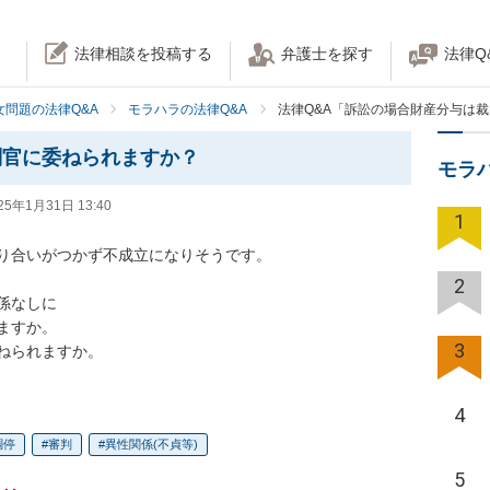
法律相談を投稿する
弁護士を探す
法律Q
女問題の法律Q&A
モラハラの法律Q&A
法律Q&A「訴訟の場合財産分与は
判官に委ねられますか？
モラ
25年1月31日 13:40
1
合いがつかず不成立になりそうです。 

2
なしに

すか。

3
ねられますか。
4
調停
審判
異性関係(不貞等)
5