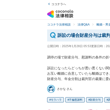
ココナラへ
ココナラ法律相談
法律Q&A
離婚・男
訴訟の場合財産分与は裁
公開日時：
2025年1月28日 05:53
更新日時：
20
調停の場で財産分与、慰謝料の条件の折り
訴訟になったらどっちが悪い悪くない関係
お互い離婚に合意していたら離婚はできま
財産分与、年金分割は裁判官の裁量に委
さかな さん
モラハラ
不倫慰謝料
財産分与