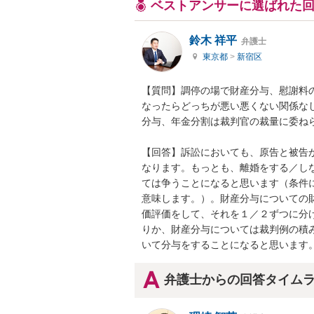
ベストアンサーに選ばれた
鈴木 祥平
弁護士
東京都
>
新宿区
【質問】調停の場で財産分与、慰謝料
なったらどっちが悪い悪くない関係な
分与、年金分割は裁判官の裁量に委ねら
【回答】訴訟においても、原告と被告
なります。もっとも、離婚をする／し
ては争うことになると思います（条件
意味します。）。財産分与についての
価評価をして、それを１／２ずつに分
りか、財産分与については裁判例の積
いて分与をすることになると思います
弁護士からの回答タイム