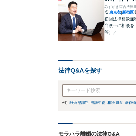
みずがき綜合法律
東京都
新宿区
|
初回法律相談無
弁護士に相談を！
等）／
法律Q&Aを探す
例）
離婚 慰謝料
誹謗中傷
相続 遺産
著作物
モラハラ離婚の法律Q&A