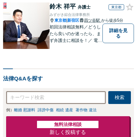
鈴木 祥平
弁護士
東京都
みずがき綜合法律事務所
東京都
新宿区
四ツ谷駅
から徒歩5分
|
初回法律相談無料／どうし
詳細を見
たら良いのか迷ったら、ま
る
ず弁護士に相談を！／ 電話
／メール／WEB会議（ ZO
OM等）／
法律Q&Aを探す
検索
例）
離婚 慰謝料
誹謗中傷
相続 遺産
著作物 違法
無料法律相談
新しく投稿する