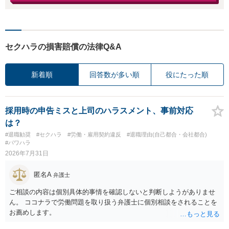
セクハラの損害賠償の法律Q&A
新着順
回答数が多い順
役にたった順
採用時の申告ミスと上司のハラスメント、事前対応
は？
#退職勧奨
#セクハラ
#労働・雇用契約違反
#退職理由(自己都合・会社都合)
#パワハラ
2026年7月31日
匿名A
弁護士
ご相談の内容は個別具体的事情を確認しないと判断しようがありませ
ん。 ココナラで労働問題を取り扱う弁護士に個別相談をされることを
お薦めします。