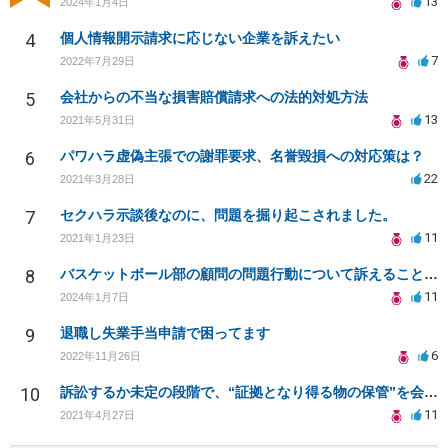
13
2024年1月4日
4
個人情報開示請求に応じない企業を訴えたい
7
2022年7月29日
5
会社からの不当な損害賠償請求への法的対処方法
13
2021年5月31日
6
パワハラ虚偽主張での謝罪要求、名誉毀損への対応策は？
22
2021年3月28日
7
セクハラ示談後なのに、問題を掘り起こされました。
11
2021年1月23日
8
バスケットボール部の顧問の問題行動について訴えることは可能でしょうか？
11
2024年1月7日
9
退職し失業手当申請で困ってます
6
2022年11月26日
10
訴訟するか未定の段階で、“証拠となり得る物の保管”を会社に応じてもらえる方法は在りますか?
11
2021年4月27日