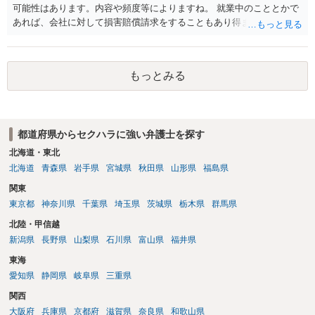
かと存じます。 ⑤退職勧奨については退職する意思がないのであれば
可能性はあります。内容や頻度等によりますね。 就業中のこととかで
きっぱりと断ればよく、解雇については不当な解雇である場合には解
あれば、会社に対して損害賠償請求をすることもあり得ます。
雇無効を争うなどの対応が考えられます。 回答としては以上になりま
すが、まずは、資料一式をご持参いただき最寄りの法律事務所にご相
談するか、労働基準監督署に相談する等の対応をしていただくことが
望ましいと考えます。
もっとみる
都道府県からセクハラに強い弁護士を探す
北海道・東北
北海道
青森県
岩手県
宮城県
秋田県
山形県
福島県
関東
東京都
神奈川県
千葉県
埼玉県
茨城県
栃木県
群馬県
北陸・甲信越
新潟県
長野県
山梨県
石川県
富山県
福井県
東海
愛知県
静岡県
岐阜県
三重県
関西
大阪府
兵庫県
京都府
滋賀県
奈良県
和歌山県