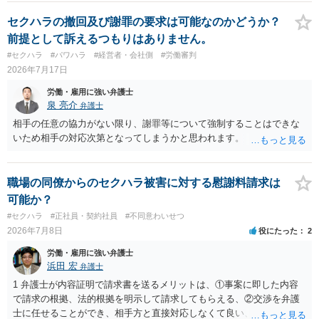
セクハラの撤回及び謝罪の要求は可能なのかどうか？
前提として訴えるつもりはありません。
#セクハラ
#パワハラ
#経営者・会社側
#労働審判
2026年7月17日
労働・雇用に強い弁護士
泉 亮介
弁護士
相手の任意の協力がない限り、謝罪等について強制することはできな
いため相手の対応次第となってしまうかと思われます。
職場の同僚からのセクハラ被害に対する慰謝料請求は
可能か？
#セクハラ
#正社員・契約社員
#不同意わいせつ
2026年7月8日
役にたった
2
労働・雇用に強い弁護士
浜田 宏
弁護士
1 弁護士が内容証明で請求書を送るメリットは、①事案に即した内容
で請求の根拠、法的根拠を明示して請求してもらえる、②交渉を弁護
士に任せることができ、相手方と直接対応しなくて良い、というとこ