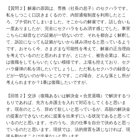
【質問２】解雇の原因は、専務（社長の息子）のセクハラです。
私をしつこく口説きまくるので、内部通報制度を利用したとこ
ろ、ブチ切れてしまいました。そこからの解雇です。話し合いも
一度ありましたが、完全にセクハラをもみ消す感じでした。事実
こちらに録音などの証拠が一切ないので、それを都合よく解釈し
て、訴訟になっても証拠がないから揉み消せると思っているよう
です。おそらく今、さまざまな可能性を考えて、解雇の正当理由
を考えているのだと思われますが。とにかく、被告企業は、私に
は復職をしてもらいたくない模様です。上場も控えており、セク
ハラ爆弾の私を消したいでしょうし。ただ私もセクハラの録音な
どが一切ないのが辛いところです。この場合、どんな落とし所が
考えられますか？1番は復職したいですが。

【回答２】交渉（復職あるいは解決金＋合意退職）で解決するつ
もりであれば、先方も弁護士を入れて対応をしてくると思いま
す。現在のところ、辞めて欲しいと思っているが、高額の解決金
の提案ができないために提案を出来ずにいる状況であると思って
いるのだと思います。そのうち、次の仕事を自分で決めると思っ
ているのだと思います。現状では、法的措置を講じなければ、現
状を動かすことは出来ないと思います。