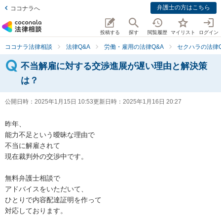
弁護士の方はこちら
ココナラへ
投稿する
探す
閲覧履歴
マイリスト
ログイン
ココナラ法律相談
法律Q&A
労働・雇用の法律Q&A
セクハラの法律Q
不当解雇に対する交渉進展が遅い理由と解決策
は？
公開日時：
2025年1月15日 10:53
更新日時：
2025年1月16日 20:27
昨年、

能力不足という曖昧な理由で

不当に解雇されて

現在裁判外の交渉中です。

無料弁護士相談で

アドバイスをいただいて、

ひとりで内容配達証明を作って

対応しております。
