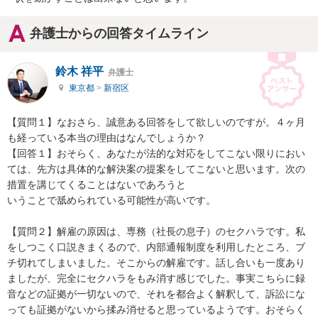
弁護士からの回答タイムライン
鈴木 祥平
弁護士
東京都
>
新宿区
【質問１】なおさら、誠意ある回答をして欲しいのですが。４ヶ月
も経っている本当の理由はなんでしょうか？

【回答１】おそらく、あなたが法的な対応をしてこない限りにおい
ては、先方は具体的な解決案の提案をしてこないと思います。次の
措置を講じてくることはないであろうと

いうことで舐められている可能性が高いです。

【質問２】解雇の原因は、専務（社長の息子）のセクハラです。私
をしつこく口説きまくるので、内部通報制度を利用したところ、ブ
チ切れてしまいました。そこからの解雇です。話し合いも一度あり
ましたが、完全にセクハラをもみ消す感じでした。事実こちらに録
音などの証拠が一切ないので、それを都合よく解釈して、訴訟にな
っても証拠がないから揉み消せると思っているようです。おそらく