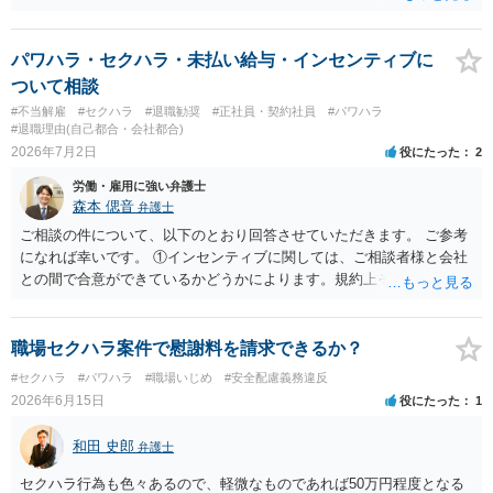
ろでしょうか。 デメリットは、費用がかかる点でしょう。 また、
請求は可能ですが、相手が任意に払うかどうかは分かりません。 ２
民事訴訟に証拠の制限はありませんが、秘密録音はプライバシー保護
パワハラ・セクハラ・未払い給与・インセンティブに
の観点から、裁判の証拠にする場合には注意が必要です(証拠排除され
ついて相談
る場合があります。)。 ３ 会社がどういう証拠に基づいて、誰が判断
#不当解雇
#セクハラ
#退職勧奨
#正社員・契約社員
#パワハラ
したかわかりませんが、会社がセクハラ認定しなかったからといっ
#退職理由(自己都合・会社都合)
て、裁判所も認定しないとは限りません。具体的な証拠とそれで認定
2026年7月2日
役にたった
2
できる事実次第です。 ４ SNS等で誹謗中傷したり、噂話を流したり
労働・雇用に強い弁護士
しないようにして下さい。そういう報復的なことをしなければ名誉毀
森本 偲音
弁護士
損にはなりません。反訴は貴女が加害行為をしなければ、通常は起こ
されません。 ５ 裁判をして、和解すれば和解金が入ります。 勝訴
ご相談の件について、以下のとおり回答させていただきます。 ご参考
判決を得て確定すれば、判決認容額を払ってもらいます。任意に支払
になれば幸いです。 ①インセンティブに関しては、ご相談者様と会社
わない場合には、給与や預貯金、不動産などの財産を差押えます。
との間で合意ができているかどうかによります。規約上そのような合
敗訴した場合、何も得られません。 ６ 弁護士費用は請求額や事件の
意が確認できれば請求できる可能性はあると考えます。 なお、合意
難易度によって変わります。また、現在は弁護士報酬は自由化されて
は口頭でも成立しますが、裁判等で争点となった場合には録音等の証
いますので、依頼する弁護士によっても費用は変わってきます。
拠がない限り立証が困難となり、請求が認められない可能性がござい
職場セクハラ案件で慰謝料を請求できるか？
ます。 ②未払給与に関しては労務を提供しているのにもかかわらず支
#セクハラ
#パワハラ
#職場いじめ
#安全配慮義務違反
払われていない場合は、契約違反となりますので請求可能かと存じま
2026年6月15日
役にたった
1
す。 ③休日・時間外労働については、休日・時間外労働があったこと
を示す証拠があるかまずは確認する必要があるかと存じます。 ④パワ
和田 史郎
弁護士
ハラ・セクハラに関しては、具体的な言動の内容によって判断が分か
れますので、録音データやLINEでのやり取り等を確認する必要がある
セクハラ行為も色々あるので、軽微なものであれば50万円程度となる