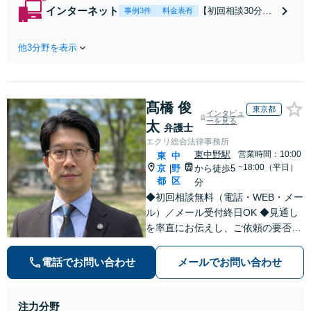
から書面を提示さ
インターネット
【初回相談30分無
事例3件
料金表有
れたら、サインす
料】状況に応じて
る前にご相談を」
手段を使い分け、
経験豊富な弁護士
他3分野を表示
適切な方法で投稿
が全力で交渉にあ
の削除・発信者情
たります！相手方
報開示請求をおこ
と直接話す精神的
ないます「企業や
負担を軽減「弁護
髙橋 俊
お店の風評被害対
東京都
インタビュ
士の交渉で慰謝料
策／売り上げ低下
ーを見る
太
弁護士
金額アップ／減額
防止のために尽
エクリ総合法律事務所
交渉も対応可」
力」加害者側の対
東中野駅
営業時間：10:00
東
中
【完全個室対応】
応可：開示請求の
~18:00（平日）
京
野
から徒歩5
|
意見照会が来たと
都
区
分
きの対処法、被害
◆初回相談無料（電話・WEB・メー
者との示談交渉
ル）／メール受付終日OK ◆見通し
を率直にお伝えし、ご依頼の要否も
含めてご案内いたします。受任から
解決まで弁護士本人が一貫してスピ
電話でお問い合わせ
メールでお問い合わせ
ーディーに対応いたします。 ◆累計
相談2000件以上・解決実績500件以
上
注力分野