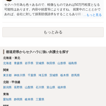
れますので、録音データやLINEでのやり取り等を確認する必要がある
セクハラ行為も色々あるので、軽微なものであれば50万円程度となる
かと存じます。 ⑤退職勧奨については退職する意思がないのであれば
可能性はあります。内容や頻度等によりますね。 就業中のこととかで
きっぱりと断ればよく、解雇については不当な解雇である場合には解
あれば、会社に対して損害賠償請求をすることもあり得ます。
雇無効を争うなどの対応が考えられます。 回答としては以上になりま
すが、まずは、資料一式をご持参いただき最寄りの法律事務所にご相
談するか、労働基準監督署に相談する等の対応をしていただくことが
望ましいと考えます。
もっとみる
都道府県からセクハラに強い弁護士を探す
北海道・東北
北海道
青森県
岩手県
宮城県
秋田県
山形県
福島県
関東
東京都
神奈川県
千葉県
埼玉県
茨城県
栃木県
群馬県
北陸・甲信越
新潟県
長野県
山梨県
石川県
富山県
福井県
東海
愛知県
静岡県
岐阜県
三重県