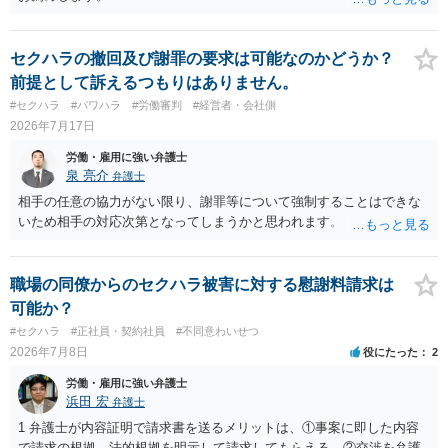
セクハラの撤回及び謝罪の要求は可能なのかどうか？
前提として訴えるつもりはありません。
#セクハラ
#パワハラ
#労働審判
#経営者・会社側
2026年7月17日
労働・雇用に強い弁護士
泉 亮介
弁護士
相手の任意の協力がない限り、謝罪等について強制することはできな
いため相手の対応次第となってしまうかと思われます。
職場の同僚からのセクハラ被害に対する慰謝料請求は
可能か？
#セクハラ
#正社員・契約社員
#不同意わいせつ
2026年7月8日
役にたった
2
労働・雇用に強い弁護士
浜田 宏
弁護士
1 弁護士が内容証明で請求書を送るメリットは、①事案に即した内容
で請求の根拠、法的根拠を明示して請求してもらえる、②交渉を弁護