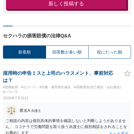
新しく投稿する
セクハラの損害賠償の法律Q&A
新着順
回答数が多い順
役にたった順
採用時の申告ミスと上司のハラスメント、事前対応
は？
#退職勧奨
#セクハラ
#労働・雇用契約違反
#退職理由(自己都合・会社都合)
#パワハラ
2026年7月31日
匿名A
弁護士
ご相談の内容は個別具体的事情を確認しないと判断しようがありませ
ん。 ココナラで労働問題を取り扱う弁護士に個別相談をされることを
お薦めします。