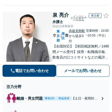
泉 亮介
東京都
インタビュ
ーを見る
弁護士
彩結法律事務所
赤坂見附駅
営業時間：10:00
東
港
~20:55（平日）
京
から徒歩3
|
区
都
分
【全国対応】【初回相談無料／24時
間メール受付】採用・転職掲示板、
飲食店の口コミサイトなどの風評被
害対策など実績あり！【刑事】犯罪
の種類を問わず相談可。可能な限り
電話でお問い合わせ
メールでお問い合わせ
早期対応で駆けつけサポート【労
働】不当解雇・残業代請求はおまか
せください
注力分野
離婚・男女問題
【土日・夜間対応
事例1件
料金表有
可】【初回相談30
分無料】「相手方