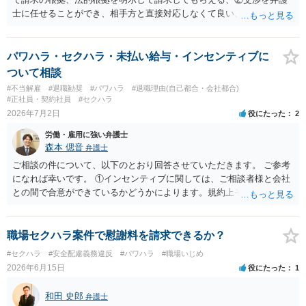
士に任せることができ、相手方と直接対応しなくて良い、というとこ
ろでしょうか。 デメリットは、費用がかかる点でしょう。 また、
請求は可能ですが、相手が任意に払うかどうかは分かりません。 ２
民事訴訟に証拠の制限はありませんが、秘密録音はプライバシー保護
パワハラ・セクハラ・未払い給与・インセンティブに
の観点から、裁判の証拠にする場合には注意が必要です(証拠排除され
ついて相談
る場合があります。)。 ３ 会社がどういう証拠に基づいて、誰が判断
#不当解雇
#退職勧奨
#パワハラ
#退職理由(自己都合・会社都合)
したかわかりませんが、会社がセクハラ認定しなかったからといっ
#正社員・契約社員
#セクハラ
て、裁判所も認定しないとは限りません。具体的な証拠とそれで認定
2026年7月2日
役にたった
2
できる事実次第です。 ４ SNS等で誹謗中傷したり、噂話を流したり
労働・雇用に強い弁護士
しないようにして下さい。そういう報復的なことをしなければ名誉毀
森本 偲音
弁護士
損にはなりません。反訴は貴女が加害行為をしなければ、通常は起こ
されません。 ５ 裁判をして、和解すれば和解金が入ります。 勝訴
ご相談の件について、以下のとおり回答させていただきます。 ご参考
判決を得て確定すれば、判決認容額を払ってもらいます。任意に支払
になれば幸いです。 ①インセンティブに関しては、ご相談者様と会社
わない場合には、給与や預貯金、不動産などの財産を差押えます。
との間で合意ができているかどうかによります。規約上そのような合
敗訴した場合、何も得られません。 ６ 弁護士費用は請求額や事件の
意が確認できれば請求できる可能性はあると考えます。 なお、合意
難易度によって変わります。また、現在は弁護士報酬は自由化されて
は口頭でも成立しますが、裁判等で争点となった場合には録音等の証
いますので、依頼する弁護士によっても費用は変わってきます。
拠がない限り立証が困難となり、請求が認められない可能性がござい
職場セクハラ案件で慰謝料を請求できるか？
ます。 ②未払給与に関しては労務を提供しているのにもかかわらず支
#セクハラ
#安全配慮義務違反
#パワハラ
#職場いじめ
払われていない場合は、契約違反となりますので請求可能かと存じま
2026年6月15日
役にたった
1
す。 ③休日・時間外労働については、休日・時間外労働があったこと
を示す証拠があるかまずは確認する必要があるかと存じます。 ④パワ
和田 史郎
弁護士
ハラ・セクハラに関しては、具体的な言動の内容によって判断が分か