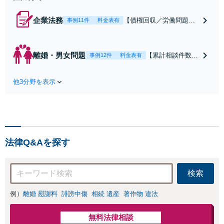
企業法務
【債権回収／労働問題／
事例11件
料金表有
契約関係・契約書チェッ
ク／裁判対応】取引先と
のトラブル・会社内のト
離婚・男女問題
【累計相談件数20
事例12件
料金表有
ラブルなど、事後の解決
00件、解決事例50
だけでなく予防法務まで
0件以上】【初回
ワンストップで対応！顧
他3分野を表示
相談（電話・WE
問弁護士をお探しの方も
B）無料】「オー
ご相談ください！【顧問
ダーメイドの解決
経験豊富】【個別案件も
策を提示」依頼者
対応OK】
様の話を丁寧にう
かがい、どんな不
法律Q&Aを探す
安があるのか、何
を解決したいのか
を正確に読み取り
検索
ます。【東京都在
住以外の方も対
例）
離婚 慰謝料
誹謗中傷
相続 遺産
著作物 違法
応】
無料法律相談