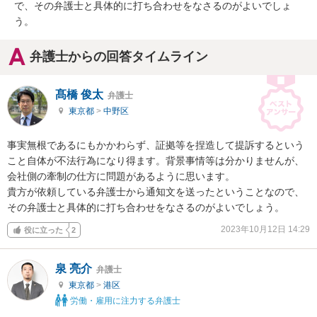
で、その弁護士と具体的に打ち合わせをなさるのがよいでしょ
う。
弁護士からの回答タイムライン
髙橋 俊太
弁護士
東京都
>
中野区
事実無根であるにもかかわらず、証拠等を捏造して提訴するという
こと自体が不法行為になり得ます。背景事情等は分かりませんが、
会社側の牽制の仕方に問題があるように思います。

貴方が依頼している弁護士から通知文を送ったということなので、
その弁護士と具体的に打ち合わせをなさるのがよいでしょう。
2023年10月12日 14:29
役に立った
2
泉 亮介
弁護士
東京都
>
港区
労働・雇用に注力する弁護士