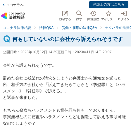
弁護士の方はこちら
ココナラへ
投稿する
探す
閲覧履歴
マイリスト
ログイン
ココナラ法律相談
法律Q&A
労働・雇用の法律Q&A
セクハラの法律Q
何もしていないのに会社から訴えられそうです
公開日時：
2023年10月12日 14:29
更新日時：
2023年11月14日 20:07
会社から訴えられそうです。

辞めた会社に残業代の請求をしようと弁護士から通知文を送った
所、相手方の会社から「訴えてきたらこちらも《窃盗罪》と《ハラ
スメント》《背任罪》で訴える。」

と返事が来ました。

もちろん窃盗もハラスメントも背任罪も何もしておりません。

事実無根なのに窃盗やハラスメントなどを捏造して訴える事は可能
なのでしょうか？
