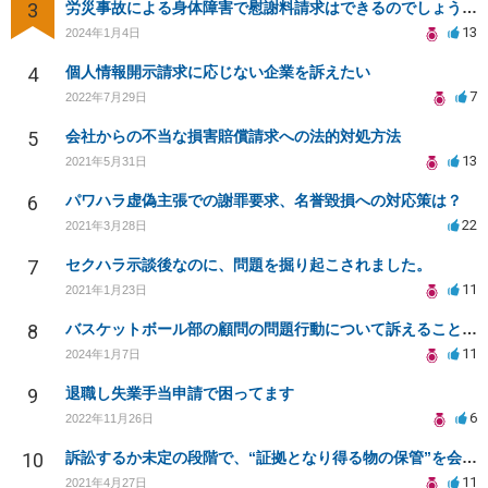
3
労災事故による身体障害で慰謝料請求はできるのでしょうか？
13
2024年1月4日
4
個人情報開示請求に応じない企業を訴えたい
7
2022年7月29日
5
会社からの不当な損害賠償請求への法的対処方法
13
2021年5月31日
6
パワハラ虚偽主張での謝罪要求、名誉毀損への対応策は？
22
2021年3月28日
7
セクハラ示談後なのに、問題を掘り起こされました。
11
2021年1月23日
8
バスケットボール部の顧問の問題行動について訴えることは可能でしょうか？
11
2024年1月7日
9
退職し失業手当申請で困ってます
6
2022年11月26日
10
訴訟するか未定の段階で、“証拠となり得る物の保管”を会社に応じてもらえる方法は在りますか?
11
2021年4月27日