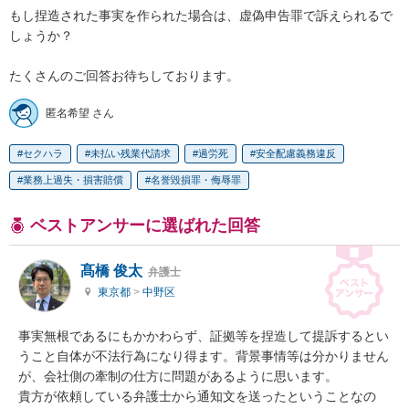
もし捏造された事実を作られた場合は、虚偽申告罪で訴えられるで
しょうか？

たくさんのご回答お待ちしております。
匿名希望 さん
セクハラ
未払い残業代請求
過労死
安全配慮義務違反
業務上過失・損害賠償
名誉毀損罪・侮辱罪
ベストアンサーに選ばれた回答
髙橋 俊太
弁護士
東京都
>
中野区
事実無根であるにもかかわらず、証拠等を捏造して提訴するとい
うこと自体が不法行為になり得ます。背景事情等は分かりません
が、会社側の牽制の仕方に問題があるように思います。

貴方が依頼している弁護士から通知文を送ったということなの