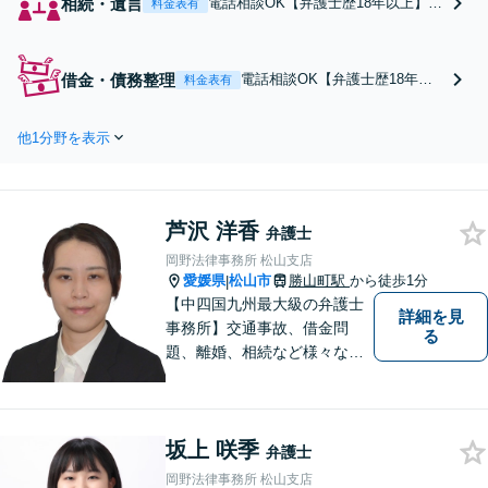
相続・遺言
電話相談OK【弁護士歴18年以上】
料金表有
「弁護士に依頼すべきかわからなく
ても」まずはご連絡ください【出張
相談可】訴訟・調停・審判など、複
借金・債務整理
電話相談OK【弁護士歴18年以
料金表有
雑な事案の豊富な解決実績あり【初
上】自己破産ほか多数の債務整
回相談無料】初回面談のみで解決で
理を担当！「弁護士に依頼すべ
きるケースもあります【勝山町駅3
他1分野を表示
きか分からない」という方もま
分】
ずはご相談ください【初回相談
無料】オーダーメイドの解決策
をご提案し、依頼者の方の経済
芦沢 洋香
的再生に向けて尽力します【勝
弁護士
山町駅3分】
岡野法律事務所 松山支店
愛媛県
松山市
勝山町駅
から徒歩1分
|
【中四国九州最大級の弁護士
詳細を見
事務所】交通事故、借金問
る
題、離婚、相続など様々な問
題について、「何度でも無
料」の相談を行っています！
まずはお気軽にご相談くださ
坂上 咲季
い！
弁護士
岡野法律事務所 松山支店