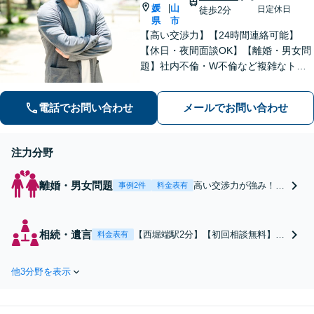
媛
山
|
日定休日
徒歩2分
県
市
【高い交渉力】【24時間連絡可能】
【休日・夜間面談OK】【離婚・男女問
題】社内不倫・W不倫など複雑なトラ
ブルもお任せ。【労働問題】残業代請
求や退職代行もお受けします。【刑事
電話でお問い合わせ
メールでお問い合わせ
事件】刑事事件は１分１秒が勝負で
す。迅速に対応します。
注力分野
離婚・男女問題
高い交渉力が強み！迅
事例2件
料金表有
速かつ円満な解決を目
指します。社内不倫・
W不倫・婚前不倫など
相続・遺言
【西堀端駅2分】【初回相談無料】
料金表有
デリケートな問題もお
「生前対策から紛争解決までサポー
任せ。不貞慰謝料／離
ト」「持ち前の交渉力で家族間の対
婚慰謝料／財産分与／
他3分野を表示
立を円滑に解決」依頼者様の気持ち
婚姻費用・養育費な
を尊重しながら、安心して解決を目
ど。【24時間以内に返
指せるよう全力でサポートします
信】【土日祝・夜間面