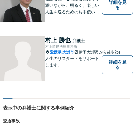
詳細を見
添いながら、明るく、楽しい
る
人生を送るためのお手伝いを
したいと思います。お気軽に
ご相談ください。
村上 勝也
弁護士
村上勝也法律事務所
愛媛県
大洲市
伊予大洲駅
から徒歩2分
|
人生のリスタートをサポート
詳細を見
します。
る
表示中の弁護士に関する事例紹介
交通事故