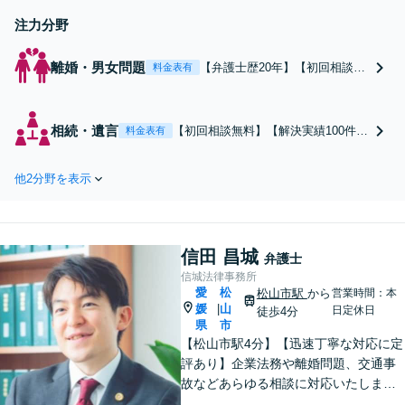
注力分野
離婚・男女問題
【弁護士歴20年】【初回相談無
料金表有
料】解決実績100件以上。離婚
協議から調停、裁判まで、あら
ゆるフェーズのご相談に対応。
相続・遺言
【初回相談無料】【解決実績100件以
料金表有
相談者さまの立場に立ち、豊富
上】遺産分割、相続放棄、遺留分侵
な知見と寄り添いの姿勢で満足
害額請求など、豊富な経験を活かし
度の高い解決の実現を目指しま
他2分野を表示
て的確なアドバイスを提供。遠方に
す【法テラス利用OK】【市役
お住まいの場合も、事前のご相談で
所前駅6分】
オンラインでの面談実施が可能です
【弁護士歴20年】【市役所前駅6分】
信田 昌城
弁護士
信城法律事務所
愛
松
松山市駅
から
営業時間：本
媛
山
|
日定休日
徒歩4分
県
市
【松山市駅4分】【迅速丁寧な対応に定
評あり】企業法務や離婚問題、交通事
故などあらゆる相談に対応いたしま
す。あなたの想いを言語化し、最善の