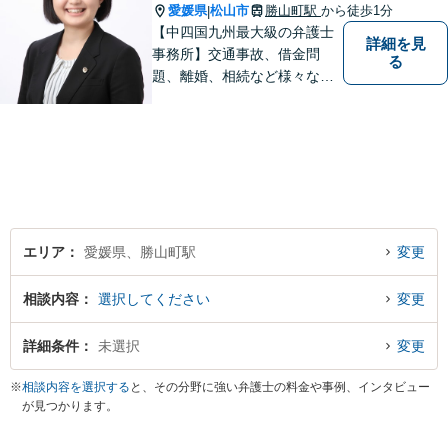
愛媛県
松山市
勝山町駅
から徒歩1分
|
【中四国九州最大級の弁護士
詳細を見
事務所】交通事故、借金問
る
題、離婚、相続など様々な問
題について、「何度でも無
料」の相談を行っています！
まずはお気軽にご相談くださ
い！
エリア
愛媛県、勝山町駅
変更
相談内容
選択してください
変更
詳細条件
未選択
変更
※
相談内容を選択する
と、その分野に強い弁護士の料金や事例、インタビュー
が見つかります。