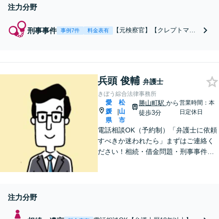
見据え弁護活動
注力分野
刑事事件
【元検察官】【クレプトマニ
事例7件
料金表有
ア（窃盗症）・飲酒運転の弁
護に注力】【再犯防止のため
医師と連携｜メディア出演】
刑事事件は初動が重要です。
兵頭 俊輔
早い段階でのご相談で、見通
弁護士
しが明確になり、有利な解決
きぼう綜合法律事務所
に繋がる可能性あり。一人で
愛
松
勝山町駅
から
営業時間：本
抱え込まずまずはご相談くだ
媛
山
|
日定休日
徒歩3分
さい
県
市
電話相談OK（予約制）「弁護士に依頼
すべきか迷われたら」まずはご連絡く
ださい！相続・借金問題・刑事事件・
訴訟事件など実績多数！弁護士保険の
ご利用も可能です。個人・企業のご相
談に対応。お気軽にご連絡ください。
【勝山町駅3分】
注力分野