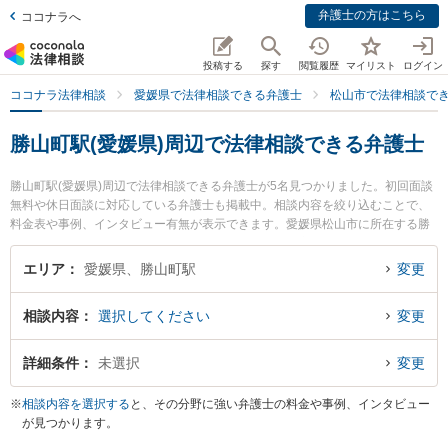
弁護士の方はこちら
ココナラへ
投稿する
探す
閲覧履歴
マイリスト
ログイン
ココナラ法律相談
愛媛県で法律相談できる弁護士
松山市で法律相談で
勝山町駅(愛媛県)周辺で法律相談できる弁護士
勝山町駅(愛媛県)周辺で法律相談できる弁護士が5名見つかりました。初回面談
無料や休日面談に対応している弁護士も掲載中。相談内容を絞り込むことで、
料金表や事例、インタビュー有無が表示できます。愛媛県松山市に所在する勝
山町駅は伊予鉄道環状線、伊予鉄道環状線、伊予鉄道市駅線、伊予鉄道松山駅
前線が利用可能なターミナル駅です。多くの弁護士から探したいときはお近く
エリア
愛媛県、勝山町駅
変更
や同一路線のより大きな駅も追加選択して探すと良いでしょう。特に愛媛まこ
と法律事務所の横川 主磨弁護士やnac刑事法律事務所の中村 元起弁護士、きぼ
相談内容
選択してください
変更
う綜合法律事務所の兵頭 俊輔弁護士のプロフィール情報や弁護士費用、強みな
どが注目されています。『家族間の相続トラブルのトラブルを勤務先から通い
やすい勝山町駅周辺に事務所を構える弁護士に面談予約したい』『家族間の相
詳細条件
未選択
変更
続トラブルのトラブル解決の実績豊富な勝山町駅近くの弁護士を検索したい』
『初回無料で家族間の相続トラブルを法律相談できる勝山町駅付近の弁護士に
※
相談内容を選択する
と、その分野に強い弁護士の料金や事例、インタビュー
面談予約したい』などでお困りの相談者さんにおすすめです。
が見つかります。