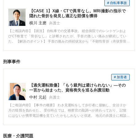
# 自転車事故
【CASE 1】X線・CTで異常なし。MRI撮影の指示で
隠れた骨折を発見し適正な賠償を獲得
横川 主磨
弁護士
【ご相談内容】【状況】 自転車での交通事故。 総合病院でのレントゲンおよ
びCT検査で「骨折なし」と診断されたが、手首の激しい痛みが継続してい
た。 【解決のポイント】 手首の痛みの持続状況から「不顕性骨折（舟状骨骨
折など、初期のレントゲンに写りにくい骨折）」を疑い、直ちにMRI撮影を指
示・手配しました。結果、画像から骨折の所見（骨髄浮腫等）が明確に見つ
かりました。この所見をもとに後遺障害認定を獲得し、最終的な賠償額の大
刑事事件
幅な増額に成功しました。 大きな病院でも、検査手法によっては見落としが
発生します。「痛むのには理由がある」という前提のもと、法的な知識だけ
でなく医学的な見地から必要な検査を的確にアドバイスできたことが、状況
# 加害者
を覆す鍵となりました。
【過失運転致傷】「もう裁判は避けられない」―その
一言から始まった、資格喪失を巡る弁護活動
中村 元起
弁護士
【ご相談内容】【事件の概要】 わき見運転をして歩行者に接触し、全治２か
月の怪我を負わせた。 受任時点では、検察官の取調べが終わっており、記憶
にはないが携帯電話機を見ていたかもしれないと供述。 地元の弁護士に相談
したところ、略式手続（罰金）になるから弁護人は不要と言われたが、検察
官に公判請求（執行猶予付き判決見込み）すると言われ、資格はく奪を回避
するために本職に依頼。 【事件のポイント】 検察官と面談して処分を待って
医療・介護問題
もらった後，被害者の方と示談を成立させ，携帯電話機を見ていた証拠に関