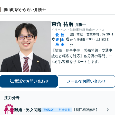
勝山町駅から近い弁護士
東角 祐磨
弁護士
ベリーベスト法律事務所 松山オフィス
県庁前駅
営業時間：09:30~1
愛
松
8:00（土日祝日）
媛
山
から徒歩5
|
県
市
分
【離婚・刑事事件・労働問題・交通事
故など幅広く対応】各分野の専門チー
ムがお客様をサポートします。
電話でお問い合わせ
メールでお問い合わせ
注力分野
離婚・男女問題
【初回相談無料】あ
事例10件
料金表有
なたの利益の最大化