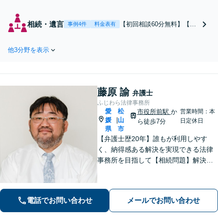
を目指します。まず
は電話・メールで状
相続・遺言
【初回相談60分無料】【全
事例4件
料金表有
況を丁寧にお聞きし
国対応】税理士・司法書士
ます。「離婚を希望
と連携可能！遺産分割／遺
している」「離婚を
他3分野を表示
留分／遺言書作成／相続放
切り出された」「不
棄／相続人・財産調査／相
貞の慰謝料請求をし
続税対策等お任せくださ
たい」等お任せくだ
い。【明瞭な料金プラン】
さい。【リーズナブ
藤原 諭
【解決実績豊富】【電話相
弁護士
ルな料金設定】
談可】
ふじわら法律事務所
愛
松
市役所前駅
か
営業時間：本
媛
山
|
日定休日
ら徒歩7分
県
市
【弁護士歴20年】誰もが利用しやす
く、納得感ある解決を実現できる法律
事務所を目指して【相続問題】解決実
績100件以上。経験で培ったノウハウを
もとに最善策をご提案【離婚問題】離
婚協議から調停、裁判まで、あらゆる
電話でお問い合わせ
メールでお問い合わせ
フェーズに対応【市役所前駅6分】