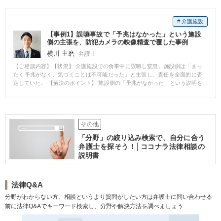
して検察官に意見を述べたことで，略式手続（罰金）に移行 【解決結果】 交
通関連の刑事処分は、時代の流れによって判断が変わるので、かつては罰金
# 介護施設
で済んだ事案であっても、より重い処分がなされることがあり、経験を積ん
だ弁護士であっても正確な見通しを立てることは難しいです。 取調べ時に緊
【事例1】誤嚥事故で「予兆はなかった」という施設
張してしまい、意図していない供述をしてしまうことは少なくありません。
側の主張を、防犯カメラの映像精査で覆した事例
早い段階でご相談いただければ、弁護人から検察官に意見を述べることによ
横川 主磨
弁護士
って修正が可能な場合もあります。 本件では，検察官の取調べが終了した後
でのご相談でしたので，もっとも遅い段階でのご相談でしたが，客観的証拠
【ご相談内容】【状況】 介護施設での食事中に誤嚥し窒息。施設側は「まっ
と矛盾する点を検察官に説明することで「携帯電話機を見ていた」という事
たく予兆がなく、気づくことは不可能だった」と主張し、責任を全面的に否
実が認定されずに略式手続に移行しました。 ご依頼者様が禁固以上の刑では
定していた。 【解決のポイント】 施設側の「予兆がなかった」という説明を
く奪されてしまう資格を有している方でしたが、略式手続に移行して罰金で
鵜呑みにせず、現場の防犯カメラ映像を証拠として取り寄せました。 数秒単
済んだことから、資格はく奪を回避することができました。 検察官から取調
位で映像を精査した結果、窒息に至る直前の「わずかな異変」を発見するこ
べ受ける前に、可能であれば警察から取調べを受ける前の段階でご相談いた
とに成功。 これを根拠に「施設側は異変を確認できたはずであり、安全配慮
だくことで、より良い結果を得ることができる場合があります。 起訴をされ
義務違反がある」と徹底追及し、施設側に責任があることを前提とした示談
る前の弁護活動が最も効果的です。 弁護人が不要かどうか見極めることがで
その他
を成立させました。 密室での事故は、施設の言い分が通りやすい傾向にあり
きる弁護士は極めて少ないです。 刑事事件化しそうな場合にはお早めにご相
ます。 しかし、客観的な証拠（カメラ映像や介護記録）を諦めずに緻密に分
「分野」の絞り込み検索で、自分に合う
談ください。
析することで、隠された過失を立証し、責任を追及することが可能です。
弁護士を探そう！│ココナラ法律相談の
説明書
法律Q&A
分野がわからない方、相談というより質問がしたい方は弁護士に問い合わせる
前に法律Q&Aでキーワード検索し、分野や解決方法を調べましょう