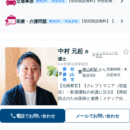
交通事故
【初回面談無料】外部医療機
事例2件
料金表有
関・専門医と連携。画像所見
やカルテから客観的所見を引
き出し、後遺障害認定をサポ
医療・介護問題
【初回面談無料】【介
事例2件
料金表有
ート。獲得した医学的証拠や
護事故の調査】施設の
過去の裁判例等に基づく徹底
説明に納得できないご
的な交渉を通じ、適切な過失
家族へ。事故の経緯や
割合の算定等に基づく真に適
記録を丁寧に確認し、
正な賠償獲得を目指します。
中村 元起
事実関係の整理から施
弁
インタビューを
設との交渉まで一貫し
見る
護士
てサポートします【W
nac刑事法律事務所
EB・メール相談可】
愛
松
勝山町駅
から
営業時間：本
媛
山
|
日定休日
徒歩3分
県
市
【元検察官】【クレプトマニア（窃盗
症）・飲酒運転の弁護に注力】【再犯
防止のため医師と連携｜メディア出
演】刑事事件は、状況によって最適な
対応が大きく異なり、早期の判断が結
電話でお問い合わせ
メールでお問い合わせ
果を左右します。検察官時代に培った
「事件の筋を読む力」を活かし、先を