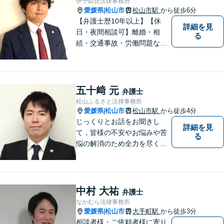
伊予綜合法律事務所
愛媛県
松山市
松山市駅
から徒歩6分
|
【弁護士歴10年以上】【休
詳細を見
日・夜間相談可】離婚・相
る
続・交通事故・労働問題など
幅広く対応。丁寧な対話と確
かな専門性で、一人ひとりに
寄り添い納得できる解決を目
指します【オンライン相談
五十﨑 元
弁護士
可】【松山市駅徒歩8分】
松山ふるさと法律事務所
愛媛県
松山市
松山市駅
から徒歩4分
|
じっくりとお話をお聞きし
詳細を見
て，皆様の不安やお悩みや苦
る
悩の解消のため全力を尽くし
ます。
中村 大祐
弁護士
なかむら法律事務所
愛媛県
松山市
大手町駅
から徒歩3分
|
相談者様・ご依頼者様に寄り