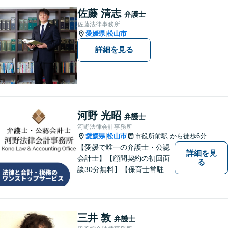
「長期化しがちな相続問題をできる
談可能】【完全個室対
佐藤 清志
限り迅速に解決」
弁護士
応】【子連れ相談可】
佐藤法律事務所
愛媛県
松山市
|
詳細を見る
河野 光昭
弁護士
河野法律会計事務所
愛媛県
松山市
市役所前駅
から徒歩6分
|
【愛媛で唯一の弁護士・公認
詳細を見
会計士】【顧問契約の初回面
る
談30分無料】【保育士常駐】
法律及び会計・税務のワンス
トップサービスを提供しま
す。まずは、お気軽にお問合
せください。
三井 敦
弁護士