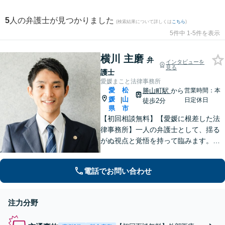
5
人の弁護士が見つかりました
(検索結果について詳しくは
こちら
)
5件中 1-5件を表示
横川 主磨
弁
インタビューを
見る
護士
愛媛まこと法律事務所
愛
松
勝山町駅
から
営業時間：本
媛
山
|
日定休日
徒歩2分
県
市
【初回相談無料】【愛媛に根差した法
律事務所】一人の弁護士として、揺る
がぬ視点と覚悟を持って臨みます。依
頼者様のお気持ちに寄り添い、目の前
の問題だけでなく、その先の暮らしも
電話でお問い合わせ
見据えて、一人ひとりに合った解決を
目指します。【勝山町駅2分】
注力分野