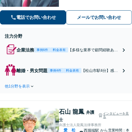
解決方法を考えてまいります。よりよ
い生活や経営のために、一歩前へ踏み
電話でお問い合わせ
メールでお問い合わせ
出しましょう。【夜間面談可】
注力分野
企業法務
【多様な業界で顧問経験あ
事例6件
料金表有
り】【スタートアップにも対
応】冷静かつ迅速な対応で、
企業のトラブルをスムーズに
離婚・男女問題
【松山市駅4分】感情
事例4件
料金表有
解決。経営者の壁打ち役とし
に寄り添いながらも、
て、悩みの根本から改善をサ
弁護士として冷静な判
ポートします。企業の身近な
他1分野を表示
断をして対応いたしま
相談役として、お気軽にご相
す。具体的なトラブル
談ください。【オンライン対
だけでなく、漠然とし
応可能】
た悩みにも対応。明る
石山 龍鳳
い将来のためにも、一
弁護
インタビューを見
る
人で抱え込まずご相談
士
ください。
弁護士法人龍鳳法律事務所
愛
松
西堀端駅
から
営業時間：本