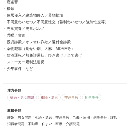
・窃盗罪
・横領
・住居侵入／建造物侵入／器物損壊
・不同意わいせつ／不同意性交（強制わいせつ／強制性交等）
・児童買春／児童ポルノ
・恐喝／脅迫
・投資詐欺／オレオレ詐欺／還付金詐欺
・薬物犯罪（覚せい剤、大麻、MDMA等）
・飲酒運転／無免許運転、ひき逃げ／当て逃げ
・ストーカー規制法違反
・少年事件 など
注力分野
離婚・男女問題
相続・遺言
交通事故
刑事事件
取扱分野
離婚・男女問題
相続・遺言
交通事故
労働・雇用
刑事事件
詐欺・
消費者問題
不動産・住まい
医療・介護問題