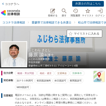
弁護士の方はこちら
ココナラへ
投稿する
探す
閲覧履歴
マイリスト
ログイン
ココナラ法律相談
愛媛県で法律相談できる弁護士
松山市で法律相談で
マイリストに入れる
ふじわら さとし
藤原 諭
弁護士
ふじわら法律事務所
市役所前駅
愛媛県
松山市三番町4-5-11 アイビーコート4階
注力分野
離婚・男女問題
相続・遺言
交通事故
刑事事件
対応体制
法テラス利用可
初回面談無料
休日面談可
夜間面談可
WEB面談可
電話やメールによる、法的な問題に関するご質問には、原則として回答を行っ
注意補足
ておりせん。 分割支払いは事前にご相談ください。初回相談無料は注力分野
のみとなります。 オンライン面談をご希望の際は事前にご相談ください。 お