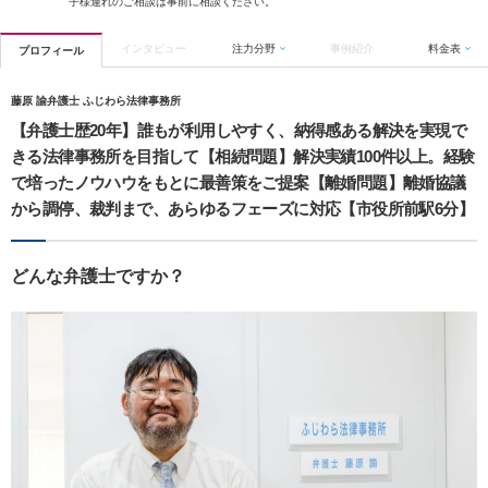
子様連れのご相談は事前に相談ください。
インタビュー
注力分野
事例紹介
料金表
プロフィール
藤原 諭弁護士 ふじわら法律事務所
【弁護士歴20年】誰もが利用しやすく、納得感ある解決を実現で
きる法律事務所を目指して【相続問題】解決実績100件以上。経験
で培ったノウハウをもとに最善策をご提案【離婚問題】離婚協議
から調停、裁判まで、あらゆるフェーズに対応【市役所前駅6分】
どんな弁護士ですか？