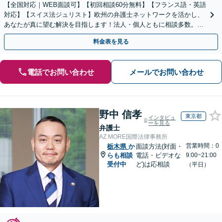
【全国対応｜WEB面談可】【初回相談60分無料】【フランス語・英語
対応】【スイス法ジュリスト】欧州の弁護士ネットワークを活かし、
あなたが真に望む解決を目指します！法人・個人ともに相談多数。細
やかな連絡と粘り強い交渉を徹底【休日・夜間相談可】
料金表を見る
電話でお問い合わせ
メールでお問い合わせ
野中 信孝
東京都
インタビュ
ーを見る
弁護士
AZ MORE国際法律事務所
営業時間：0
栃木県
か
面談方法(対面・
らも相談
電話・ビデオな
9:00~21:00
受付中
ど)は応相談
（平日）