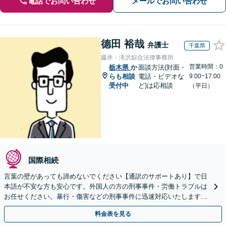
電話でお問い合わせ
メールでお問い合わせ
德田 裕哉
弁護士
千葉県
藤井・滝沢綜合法律事務所
営業時間：0
栃木県
か
面談方法(対面・
らも相談
電話・ビデオな
9:00~17:00
受付中
ど)は応相談
（平日）
国際相続
言葉の壁があっても諦めないでください【通訳のサポートあり】で日
本語が不安な方も安心です。外国人の方の刑事事件・労働トラブルは
お任せください。暴行・傷害などの刑事事件に迅速対応いたします。
【事前予約で休日・夜間面談可】
料金表を見る