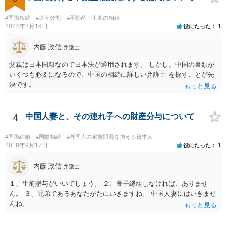
#国際相続
#遺産分割
#不動産・土地の相続
2024年2月19日
役にたった
1
内藤 政信
弁護士
父親は日本国籍なので日本法が適用されます。 しかし、中国の書類が
いくつも必要になるので、中国の相続に詳しい弁護士 を探すことが先
決です。
4
中国人妻と、その連れ子への財産分与について
#国際結婚
#国際相続
#外国人の家族問題を抱える日本人
2018年9月17日
役にたった
1
内藤 政信
弁護士
１、生前贈与がいいでしょう。 ２、養子縁組しなければ、ありませ
ん。 ３、兄弟であるあなたがたにいきますね。 中国人妻にはいきませ
んね。