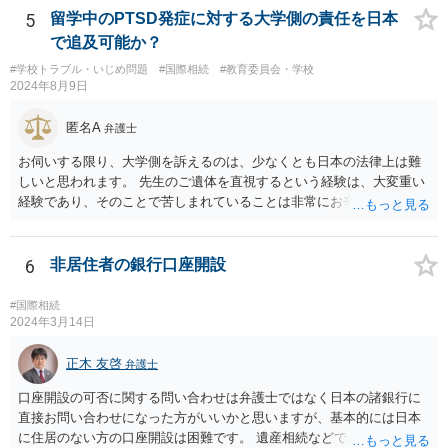
5
留学中のPTSD発症に対する大学側の責任を日本
で追及可能か？
#学校トラブル・いじめ問題
#国際相続
#教育委員会・学校
2024年8月9日
匿名A
弁護士
お伺いする限り、大学側を訴えるのは、少なくとも日本の法律上は難
しいと思われます。 先生のご遺体を直視するという経験は、大変重い
経験であり、そのことで苦しまれていることは非常にお辛い状況だと
推察します。 ただ、日本の法律上、何か相手に責任を追及するのであ
れば、相手方の行為に対して、故意や過失がなければ、法的責任を追
及することは難しいところです。 本件の場合、大学側が仕組んで、あ
6
非居住者の銀行口座開設
なたにわざと死体を見せるために画策したというような事情があれば
ともかく、何も知らず、単に授業に来なかった教員の様子を見てきて
#国際相続
くれと指示する行為に、何か大学側の落ち度があったとまでの認定は
2024年3月14日
難しいように思われます。 そうなると、大学側で、第一発見者になっ
てしまったあなたに対して、『法的に』ケア等を強制することができ
正木 友啓
弁護士
ない可能性が高く、その場合、大学側やそこのスタッフ等から対応を
口座開設の可否に関する問い合わせは弁護士ではなく日本の諸銀行に
拒否されたということへの責任追及も、難しいことになると思われま
直接お問い合わせになった方がいいかと思いますが、基本的には日本
す。 （義務もないことを拒否したことに責任追及することは、相手方
に住居のない方の口座開設は困難です。 遺産相続などでお金を受け取
に事実上行動を義務付けるのと同じことになってしまいます） 詳細な