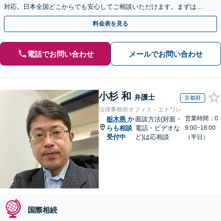
対応。日本全国どこからでも安心してご相談いただけます。まずは一
歩を踏み出してみませんか。【初回相談無料】
料金表を見る
電話でお問い合わせ
メールでお問い合わせ
小杉 和
弁護士
京都府
法律事務所オフィス・エトワレ
営業時間：0
栃木県
か
面談方法(対面・
らも相談
電話・ビデオな
9:00~18:00
受付中
ど)は応相談
（平日）
国際相続