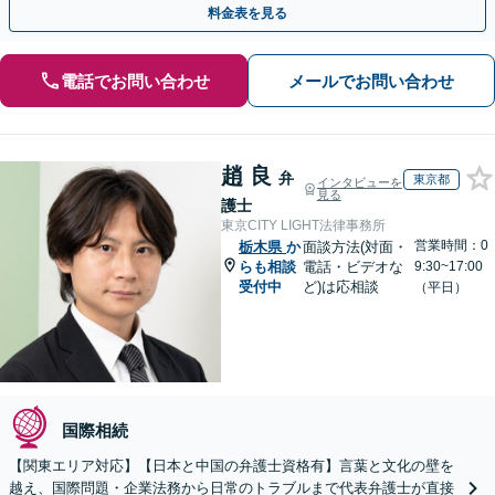
料金表を見る
電話でお問い合わせ
メールでお問い合わせ
趙 良
弁
東京都
インタビューを
見る
護士
東京CITY LIGHT法律事務所
営業時間：0
栃木県
か
面談方法(対面・
らも相談
電話・ビデオな
9:30~17:00
受付中
ど)は応相談
（平日）
国際相続
【関東エリア対応】【日本と中国の弁護士資格有】言葉と文化の壁を
越え、国際問題・企業法務から日常のトラブルまで代表弁護士が直接