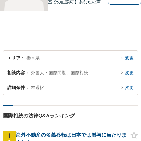
室での面談可】あなたの声を
聞かせてください。親切・丁
寧な対応を心がけておりま
す。 事務所HPもご覧くださ
い。 https://sagara-law-office.j
p/
エリア
栃木県
変更
相談内容
外国人・国際問題、国際相続
変更
詳細条件
未選択
変更
国際相続の法律Q&Aランキング
1
海外不動産の名義移転は日本では贈与に当たりま