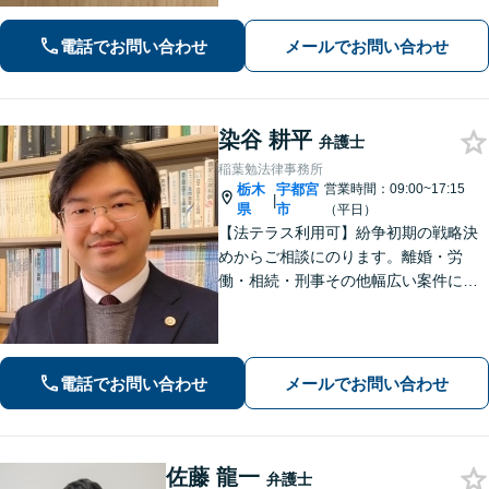
状況を十分にヒアリングし、あらゆる
観点から解決策をご提案してまいりま
電話でお問い合わせ
メールでお問い合わせ
す。【休日・夜間対応】
染谷 耕平
弁護士
稲葉勉法律事務所
栃木
宇都宮
営業時間：09:00~17:15
|
県
市
（平日）
【法テラス利用可】紛争初期の戦略決
めからご相談にのります。離婚・労
働・相続・刑事その他幅広い案件につ
いて、ご相談から交渉・調停・裁判ま
で、どの段階でも適切なサポートが可
能です。
電話でお問い合わせ
メールでお問い合わせ
佐藤 龍一
弁護士