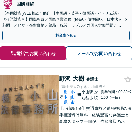
国際相続
【全国対応(WEB相談可能)】【中国語・英語・韓国語・ベトナム語・
タイ語対応可】国際相続／国際企業法務（M&A・債権回収・日本法人
顧問）／ビザ・在留資格／貿易・税関トラブル／外国人労働問題／外
国人刑事事件など、幅広いご相談に対応可能
料金表を見る
電話でお問い合わせ
メールでお問い合わせ
野沢 大樹
弁護士
弁護士法人みずき 小山事務所
栃
小
小山駅
か
営業時間：09:30~2
木
山
|
1:00（平日）
ら徒歩1分
県
市
【小山駅1分】交通事故／債務整理の法
律相談料は無料！経験豊富な弁護士と
事務スタッフ一同が、依頼者様のお悩
みを解消できるよう全力でサポート。