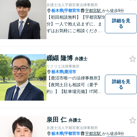
弁護士法人宇都宮東法律事務所
栃木県
宇都宮市
宇都宮駅
から徒歩9分
|
【初回相談無料】【宇都宮駅9
詳細を見
分】一人で抱え込まずに、ま
る
ずはお気軽にご相談くださ
い。【夜間休日対応可能】
纐纈 隆博
弁護士
リクリエ法律事務所
栃木県
鹿沼市
|
【鹿沼市唯一の法律事務所】
詳細を見
【夜間土日も相談可（要予
る
約）】【駐車場完備】IT関連
をはじめ、離婚・相続・交通
事故と幅広く案件を取り扱っ
ております。お気軽にお問合
せ下さい。
泉田 仁
弁護士
弁護士法人宇都宮東法律事務所
栃木県
宇都宮市
宇都宮駅
から徒歩9分
|