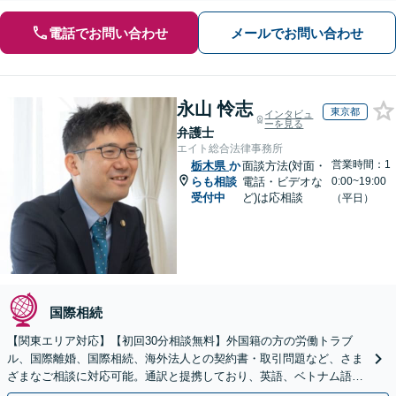
電話でお問い合わせ
メールでお問い合わせ
永山 怜志
東京都
インタビュ
ーを見る
弁護士
エイト総合法律事務所
営業時間：1
栃木県
か
面談方法(対面・
らも相談
電話・ビデオな
0:00~19:00
受付中
ど)は応相談
（平日）
国際相続
【関東エリア対応】【初回30分相談無料】外国籍の方の労働トラブ
ル、国際離婚、国際相続、海外法人との契約書・取引問題など、さま
ざまなご相談に対応可能。通訳と提携しており、英語、ベトナム語、
中国語、タイ語等対応可能です（通訳料別途）。