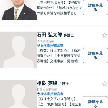
【専用駐車場あり】【宇都宮
詳細を見
駅徒歩9分】「地域のみなさま
る
の最も身近な相談相手として
頼れる存在でありたい。」が
モットーです。【初回面談無
料】【夜間／休日対応可】交
石田 弘太郎
通事故／遺産相続／借金問題
弁護士
／企業法務／離婚問題などさ
法律事務所栞
まざまな分野に力を入れてお
栃木県
宇都宮市
|
ります。
【複数弁護士で対応】【栃木
詳細を見
街道沿い】【土日祝日夜間対
る
応可能】交通事故・労働/雇用
問題・刑事事件に注力してい
ます。宇都宮市の弁護士で
す。是非一度ご相談くださ
い。
相良 英峻
弁護士
相良法律事務所
栃木県
宇都宮市
|
【桜通十文字バス停近く】
詳細を見
【当日/夜間相談可】【完全個
る