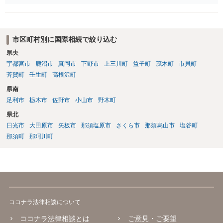
る必要がある場合は、海外送金サービスを用いて海外の口座に振込ん
事実関係等についての聞き取りを経ていないので何とも言えないとこ
でもらうのが通常です。
ろはありますが、 後は、一連の経緯の中で、現地法で裁判管轄が認め
られ、損害賠償等出来る余地がないかを現地の弁護士事務所に相談さ
れるのも方法かと思います。
市区町村別に国際相続で絞り込む
県央
宇都宮市
鹿沼市
真岡市
下野市
上三川町
益子町
茂木町
市貝町
芳賀町
壬生町
高根沢町
県南
足利市
栃木市
佐野市
小山市
野木町
県北
日光市
大田原市
矢板市
那須塩原市
さくら市
那須烏山市
塩谷町
那須町
那珂川町
ココナラ法律相談について
ココナラ法律相談とは
ご意見・ご要望