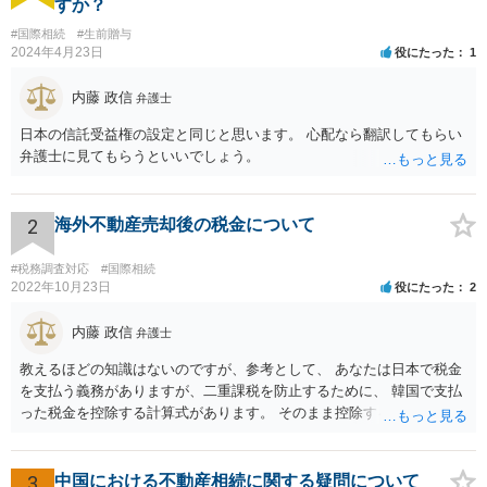
すか？
#国際相続
#生前贈与
2024年4月23日
役にたった
1
内藤 政信
弁護士
日本の信託受益権の設定と同じと思います。 心配なら翻訳してもらい
弁護士に見てもらうといいでしょう。
2
海外不動産売却後の税金について
#税務調査対応
#国際相続
2022年10月23日
役にたった
2
内藤 政信
弁護士
教えるほどの知識はないのですが、参考として、 あなたは日本で税金
を支払う義務がありますが、二重課税を防止するために、 韓国で支払
った税金を控除する計算式があります。 そのまま控除するわけではな
いので、複雑ですが、匿名電話での税務相談、 や直接区の無料税務相
談にいかれて、確定申告時の知識を習得されるといい でしょう。
3
中国における不動産相続に関する疑問について