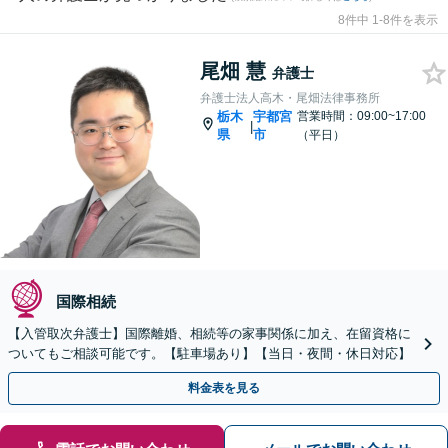
8件中 1-8件を表示
尾畑 慧
弁護士
弁護士法人高木・尾畑法律事務所
栃木
宇都宮
営業時間：09:00~17:00
|
県
市
（平日）
国際相続
【入管取次弁護士】国際離婚、相続等の家事関係に加え、在留資格に
ついてもご相談可能です。【駐車場あり】【当日・夜間・休日対応】
料金表を見る