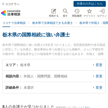
弁護士の方はこちら
ココナラへ
投稿する
探す
閲覧履歴
マイリスト
ログイン
ココナラ法律相談
栃木県で法律相談できる弁護士
栃木県で外国人・国
栃木県の国際相続に強い弁護士
栃木県で国際相続に強い弁護士が8名見つかりました。初回面談無料や休日面談
に対応している弁護士、解決事例を持つ弁護士なども掲載中。さらに宇都宮市
や栃木市、那須塩原市などの地域条件で弁護士を絞り込めます。外国人・国際
問題に関係する国際離婚やハーグ条約、国際結婚等の細かな分野での絞り込み
検索もでき便利です。特に弁護士法人高木・尾畑法律事務所の尾畑 慧弁護士や
エリア
栃木県
変更
弁護士法人みずき 小山事務所の野沢 大樹弁護士、稲葉勉法律事務所の染谷 耕
平弁護士のプロフィール情報や弁護士費用、強みなどが注目されています。
相談内容
外国人・国際問題、国際相続
変更
『栃木県で土日や夜間に発生した国際相続のトラブルを今すぐに弁護士に相談
したい』『国際相続のトラブル解決の実績豊富な近くの弁護士を検索したい』
『初回相談無料で国際相続を法律相談できる栃木県内の弁護士に相談予約した
詳細条件
未選択
変更
い』などでお困りの相談者さんにおすすめです。
8
人の弁護士が見つかりました
(検索結果について詳しくは
こちら
)