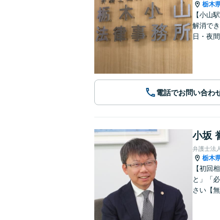
栃木
【小山駅
解消でき
日・夜間
電話でお問い合わ
小坂 
弁護士法
栃木
【初回相
と」「必
さい【無