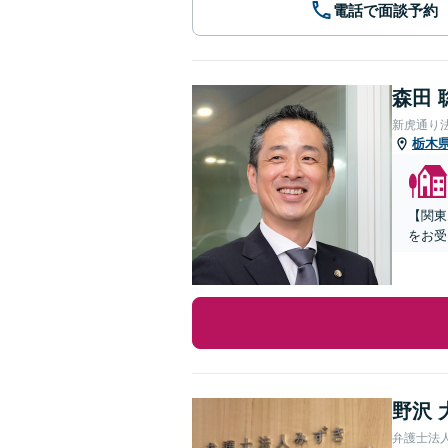
電話で面談予約
森田 
新虎通り
栃木
【関東
をお受
野沢 
弁護士法