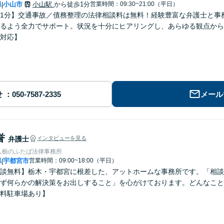
県
小山市
小山駅
から徒歩1分
営業時間：09:30~21:00（平日）
|
1分】交通事故／債務整理の法律相談料は無料！経験豊富な弁護士と事
るよう全力でサポート。状況を十分にヒアリングし、あらゆる観点から
対応】
せ
メール
誉
弁護士
インタビューを見る
人栃のふたば法律事務所
県
宇都宮市
営業時間：09:00~18:00（平日）
|
談無料】栃木・宇都宮に根差した、アットホームな事務所です。「相談
ず何らかの解決策をお出しすること」を心がけております。どんなこと
料駐車場あり】