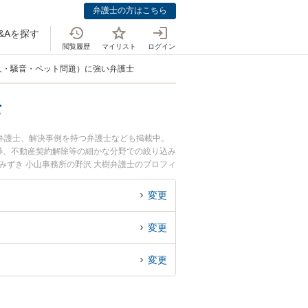
弁護士の方はこちら
&Aを探す
閲覧履歴
マイリスト
ログイン
人・騒音・ペット問題）に強い弁護士
士
弁護士、解決事例を持つ弁護士なども掲載中。
渉、不動産契約解除等の細かな分野での絞り込み
みずき 小山事務所の野沢 大樹弁護士のプロフィ
）のトラブルを今すぐに弁護士に相談したい』
ブル（隣人・騒音・ペット問題）を法律相談でき
変更
変更
変更