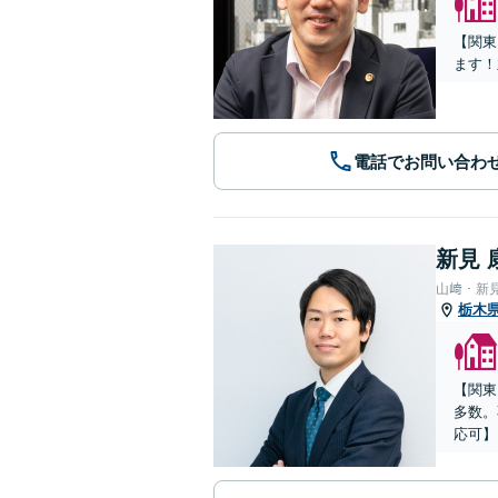
【関東
ます！
電話でお問い合わ
新見 
山﨑・新
栃木
【関東
多数。
応可】