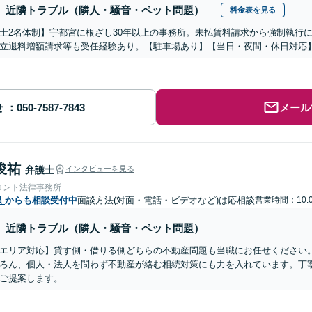
近隣トラブル（隣人・騒音・ペット問題）
料金表を見る
士2名体制】宇都宮に根ざし30年以上の事務所。未払賃料請求から強制執行
立退料増額請求等も受任経験あり。【駐車場あり】【当日・夜間・休日対応
せ
メール
俊祐
弁護士
インタビューを見る
ロント法律事務所
県
からも相談受付中
面談方法(対面・電話・ビデオなど)は応相談
営業時間：10:0
近隣トラブル（隣人・騒音・ペット問題）
エリア対応】貸す側・借りる側どちらの不動産問題も当職にお任せください
ろん、個人・法人を問わず不動産が絡む相続対策にも力を入れています。丁
ご提案します。