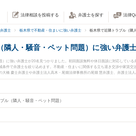
法律相談を投稿する
弁護士を探す
法律Q
弁護士
栃木県で不動産・住まいに強い弁護士
栃木県で近隣トラブル（隣
（隣人・騒音・ペット問題）に強い弁護
題）に強い弁護士が20名見つかりました。初回面談無料や休日面談に対応している
域条件で弁護士を絞り込めます。不動産・住まいに関係する立ち退き交渉や家賃交
大橋 慶士弁護士や弁護士法人高木・尾畑法律事務所の尾畑 慧弁護士、弁護士法人
います。『栃木県で土日や夜間に発生した近隣トラブル（隣人・騒音・ペット問題
トラブル解決の実績豊富な近くの弁護士を検索したい』『初回相談無料で近隣トラ
お困りの相談者さんにおすすめです。
ブル（隣人・騒音・ペット問題）