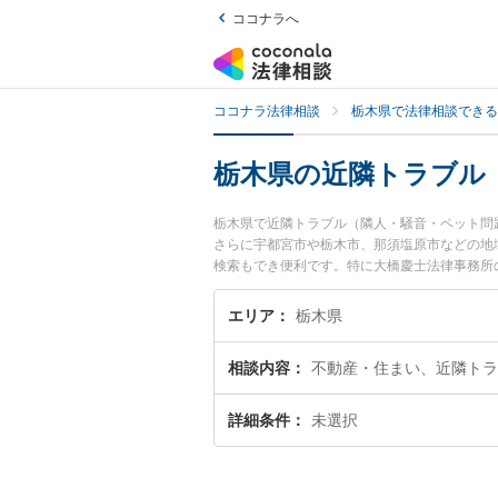
ココナラへ
ココナラ法律相談
栃木県で法律相談できる
栃木県の近隣トラブル
栃木県で近隣トラブル（隣人・騒音・ペット問
さらに宇都宮市や栃木市、那須塩原市などの地
検索もでき便利です。特に大橋慶士法律事務所の
ール情報や弁護士費用、強みなどが注目されて
『近隣トラブル（隣人・騒音・ペット問題）の
エリア
栃木県
る栃木県内の弁護士に相談予約したい』などで
相談内容
不動産・住まい、近隣トラ
詳細条件
未選択