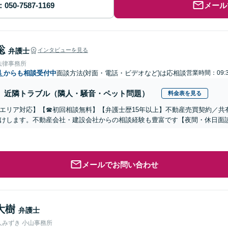
メール
聡
弁護士
インタビューを見る
法律事務所
県
からも相談受付中
面談方法(対面・電話・ビデオなど)は応相談
営業時間：09:3
近隣トラブル（隣人・騒音・ペット問題）
料金表を見る
エリア対応】【☎︎初回相談無料】【弁護士歴15年以上】不動産売買契約／
けします。不動産会社・建設会社からの相談経験も豊富です【夜間・休日面談
メールでお問い合わせ
大樹
弁護士
人みずき 小山事務所