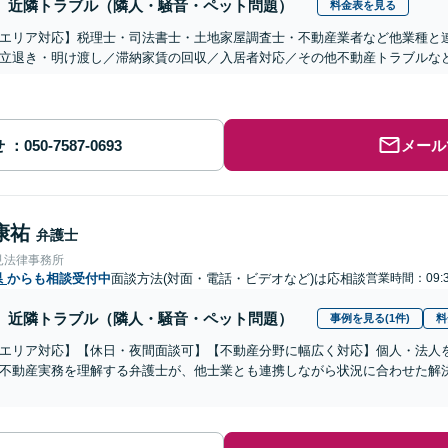
近隣トラブル（隣人・騒音・ペット問題）
料金表を見る
エリア対応】税理士・司法書士・土地家屋調査士・不動産業者など他業種と
立退き・明け渡し／滞納家賃の回収／入居者対応／その他不動産トラブルな
せ
メール
康祐
弁護士
見法律事務所
県
からも相談受付中
面談方法(対面・電話・ビデオなど)は応相談
営業時間：09:3
近隣トラブル（隣人・騒音・ペット問題）
事例を見る(1件)
料
エリア対応】【休日・夜間面談可】【不動産分野に幅広く対応】個人・法人
不動産実務を理解する弁護士が、他士業とも連携しながら状況に合わせた解