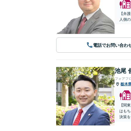
【弁護
人側の
電話でお問い合わ
池尾 
フォアフ
栃木
【関東
はもち
決策を