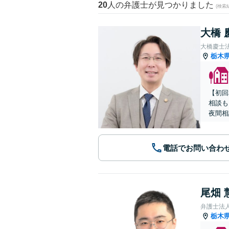
20
人の弁護士が見つかりました
(検索
大橋 
大橋慶士
栃木
【初回
相談も
夜間相
電話でお問い合わ
尾畑 
弁護士法
栃木