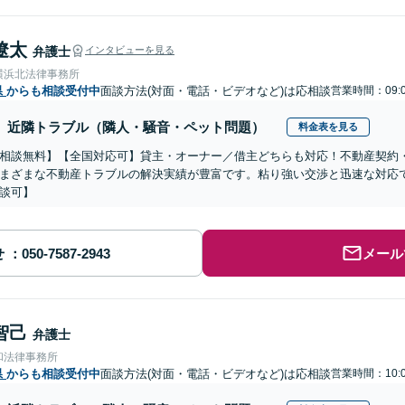
遼太
弁護士
インタビューを見る
横浜北法律事務所
県
からも相談受付中
面談方法(対面・電話・ビデオなど)は応相談
営業時間：09:0
近隣トラブル（隣人・騒音・ペット問題）
料金表を見る
相談無料】【全国対応可】貸主・オーナー／借主どちらも対応！不動産契約
まざまな不動産トラブルの解決実績が豊富です。粘り強い交渉と迅速な対応で
談可】
せ
メール
智己
弁護士
和法律事務所
県
からも相談受付中
面談方法(対面・電話・ビデオなど)は応相談
営業時間：10:0