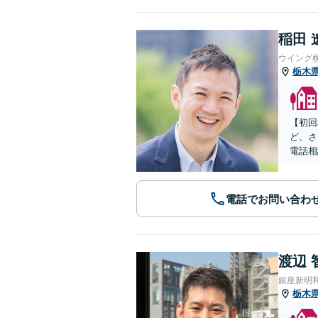
稲田 
ウイング
栃木
【初回
ど、さ
電話相
電話でお問い合わ
渡辺 
銀座新明
栃木