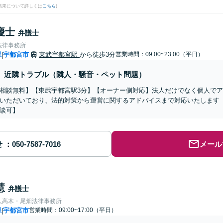
結果について詳しくは
こちら
)
慶士
弁護士
法律事務所
県
宇都宮市
東武宇都宮駅
から徒歩3分
営業時間：09:00~23:00（平日）
|
近隣トラブル（隣人・騒音・ペット問題）
相談無料】【東武宇都宮駅3分】【オーナー側対応】法人だけでなく個人で
いただいており、法的対策から運営に関するアドバイスまで対応いたします
談可】
せ
メール
慧
弁護士
人高木・尾畑法律事務所
県
宇都宮市
営業時間：09:00~17:00（平日）
|