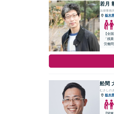
若月 
法律事務
栃木
【全国
「残業
労働問
舩間 
むさしの
栃木
【関東