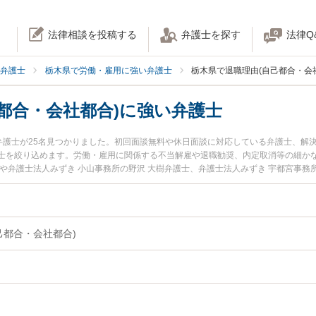
法律相談を投稿する
弁護士を探す
法律Q
弁護士
栃木県で労働・雇用に強い弁護士
栃木県で退職理由(自己都合・会
都合・会社都合)に強い弁護士
い弁護士が25名見つかりました。初回面談無料や休日面談に対応している弁護士、解
士を絞り込めます。労働・雇用に関係する不当解雇や退職勧奨、内定取消等の細か
や弁護士法人みずき 小山事務所の野沢 大樹弁護士、弁護士法人みずき 宇都宮事務
県で土日や夜間に発生した退職理由(自己都合・会社都合)のトラブルを今すぐに弁護
を検索したい』『初回相談無料で退職理由(自己都合・会社都合)を法律相談できる栃
己都合・会社都合)