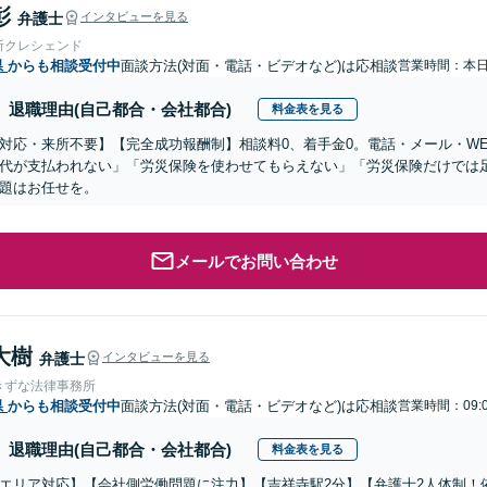
彰
弁護士
インタビューを見る
所クレシェンド
県
からも相談受付中
面談方法(対面・電話・ビデオなど)は応相談
営業時間：本
退職理由(自己都合・会社都合)
料金表を見る
対応・来所不要】【完全成功報酬制】相談料0、着手金0。電話・メール・W
代が支払われない」「労災保険を使わせてもらえない」「労災保険だけでは
題はお任せを。
メールでお問い合わせ
大樹
弁護士
インタビューを見る
きずな法律事務所
県
からも相談受付中
面談方法(対面・電話・ビデオなど)は応相談
営業時間：09:
退職理由(自己都合・会社都合)
料金表を見る
エリア対応】【会社側労働問題に注力】【吉祥寺駅2分】【弁護士2人体制！