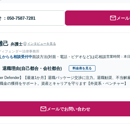
せ
メール
雄己
弁護士
インタビューを見る
ディフェンダー法律事務所
県
からも相談受付中
面談方法(対面・電話・ビデオなど)は応相談
営業時間：本
退職理由(自己都合・会社都合)
料金表を見る
reer Defender】【最速1か月】退職パッケージ交渉に注力。退職勧奨、不
職金の獲得をサポート。資産とキャリアを守ります【外資系・ベンチャー】
メールでお問い合わせ