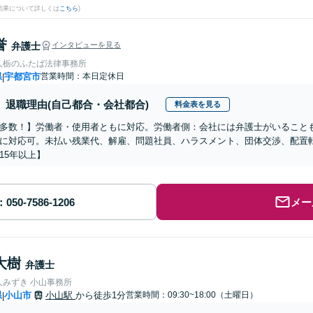
結果について詳しくは
こちら
)
誉
弁護士
インタビューを見る
人栃のふたば法律事務所
県
宇都宮市
営業時間：本日定休日
|
退職理由(自己都合・会社都合)
料金表を見る
多数！】労働者・使用者ともに対応。労働者側：会社には弁護士がいること
に対応可。未払い残業代、解雇、問題社員、ハラスメント、団体交渉、配置
15年以上】
メー
大樹
弁護士
人みずき 小山事務所
県
小山市
小山駅
から徒歩1分
営業時間：09:30~18:00（土曜日）
|