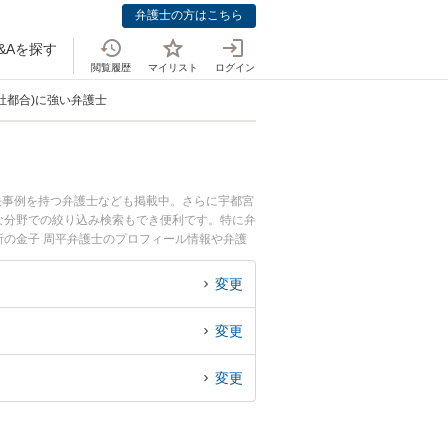
弁護士の方はこちら
&Aを探す
閲覧履歴
マイリスト
ログイン
社都合)に強い弁護士
決事例を持つ弁護士なども掲載中。さらに宇都宮
な分野での絞り込み検索もでき便利です。特に弁
所の金子 周平弁護士のプロフィール情報や弁護
士に相談したい』『退職理由(自己都合・会社都
木県内の弁護士に相談予約したい』などでお困り
変更
変更
変更