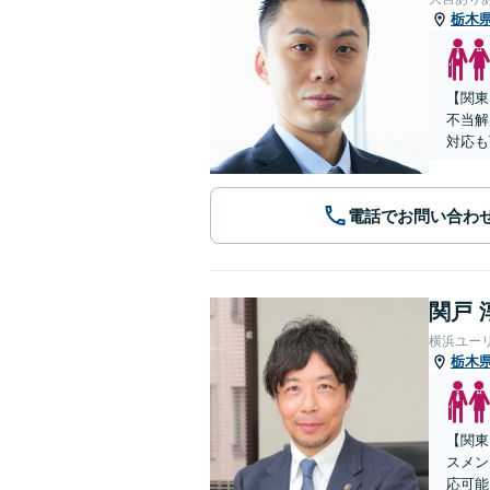
栃木
【関東
不当解
対応も
電話でお問い合わ
関戸 
横浜ユー
栃木
【関東
スメン
応可能