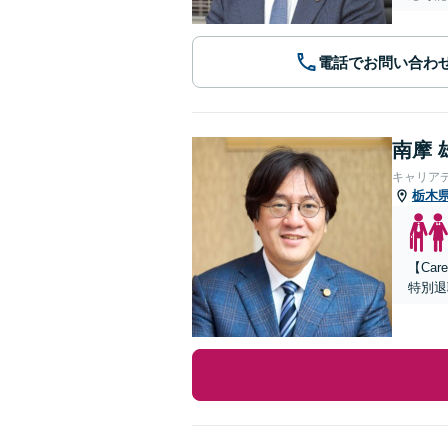
電話でお問い合わ
南摩 
キャリア
栃木
【Ca
特別退