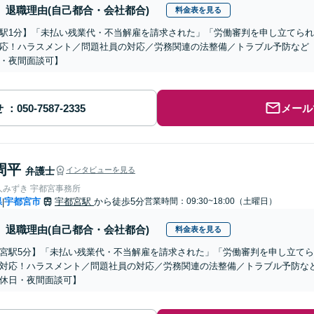
退職理由(自己都合・会社都合)
料金表を見る
駅1分】「未払い残業代・不当解雇を請求された」「労働審判を申し立てら
応！ハラスメント／問題社員の対応／労務関連の法整備／トラブル予防など
・夜間面談可】
せ
メール
周平
弁護士
インタビューを見る
人みずき 宇都宮事務所
県
宇都宮市
宇都宮駅
から徒歩5分
営業時間：09:30~18:00（土曜日）
|
退職理由(自己都合・会社都合)
料金表を見る
宮駅5分】「未払い残業代・不当解雇を請求された」「労働審判を申し立て
対応！ハラスメント／問題社員の対応／労務関連の法整備／トラブル予防な
休日・夜間面談可】