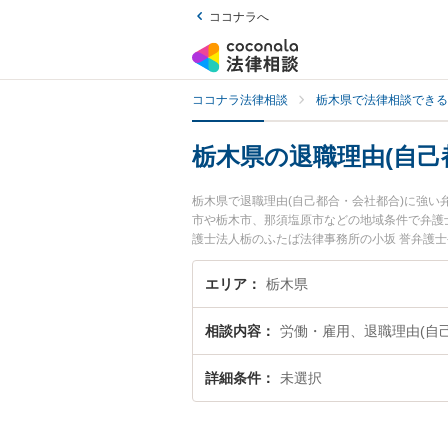
ココナラへ
ココナラ法律相談
栃木県で法律相談できる
栃木県の退職理由(自己
栃木県で退職理由(自己都合・会社都合)に強
市や栃木市、那須塩原市などの地域条件で弁護
護士法人栃のふたば法律事務所の小坂 誉弁護士
士費用、強みなどが注目されています。『栃木
合)のトラブル解決の実績豊富な近くの弁護士
エリア
栃木県
の相談者さんにおすすめです。
相談内容
労働・雇用、退職理由(自
詳細条件
未選択