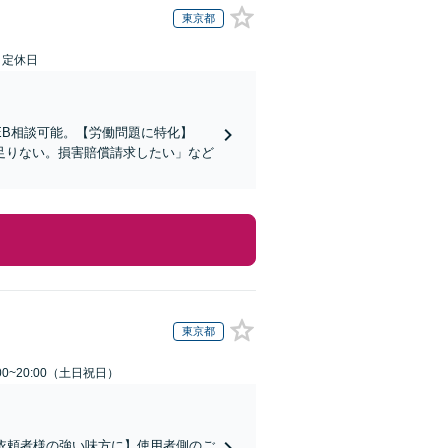
東京都
日定休日
EB相談可能。【労働問題に特化】
足りない。損害賠償請求したい」など
東京都
00~20:00（土日祝日）
依頼者様の強い味方に】使用者側のご