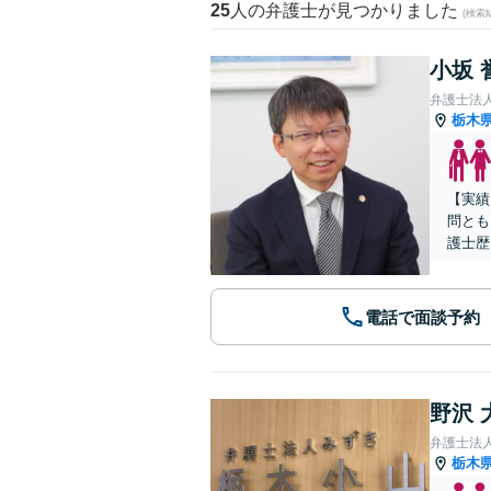
25
人の弁護士が見つかりました
(検索
小坂 
弁護士法
栃木
【実績
問とも
護士歴
電話で面談予約
野沢 
弁護士法
栃木