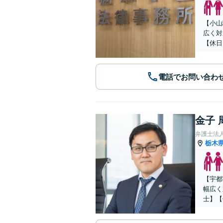
【小山
広く対
【休日
電話でお問い合わ
金子 
弁護士法
栃木
【宇都
幅広く
士】【