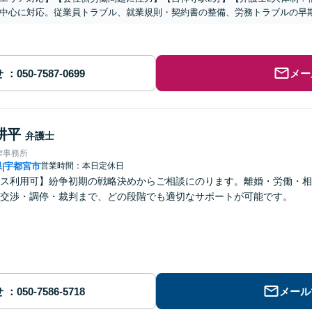
中心に対応。従業員トラブル、就業規則・契約書の整備、労務トラブルの早
せ
メー
耕平
弁護士
律事務所
県
宇都宮市
営業時間：本日定休日
|
ス利用可】紛争初期の戦略決めからご相談にのります。離婚・労働・相
交渉・調停・裁判まで、どの段階でも適切なサポートが可能です。
せ
メール