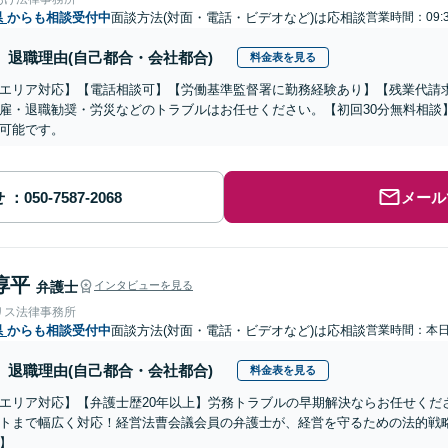
県
からも相談受付中
面談方法(対面・電話・ビデオなど)は応相談
営業時間：09:
退職理由(自己都合・会社都合)
料金表を見る
エリア対応】【電話相談可】【労働基準監督署に勤務経験あり】【残業代請
雇・退職勧奨・労災などのトラブルはお任せください。【初回30分無料相談】
可能です。
せ
メール
淳平
弁護士
インタビューを見る
リス法律事務所
県
からも相談受付中
面談方法(対面・電話・ビデオなど)は応相談
営業時間：本
退職理由(自己都合・会社都合)
料金表を見る
エリア対応】【弁護士歴20年以上】労務トラブルの早期解決ならお任せくだ
トまで幅広く対応！経営法曹会議会員の弁護士が、経営を守るための法的戦
】