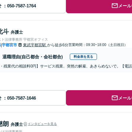
せ
メール
北斗
弁護士
スト法律事務所 宇都宮オフィス
県
宇都宮市
東武宇都宮駅
から徒歩6分
営業時間：09:30~18:00（土日祝日）
|
退職理由(自己都合・会社都合)
料金表を見る
・残業代の相談料0円】サービス残業、突然の解雇、あきらめないで。【電
せ
メール
慈朗
弁護士
インタビューを見る
あけ法律事務所