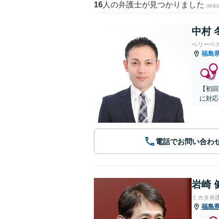
16
人の弁護士が見つかりました
(検索
中村 
ベリーベ
福島
【初回
に対応
電話でお問い合わ
岩崎 
ミカタ弁
福島