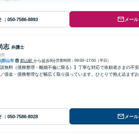
せ
メール
尚志
弁護士
務所
県
郡山市
郡山駅
から徒歩9分
営業時間：09:00~17:00（平日）
|
談無料（債務整理・離婚不倫に限る）】丁寧な対応で依頼者さまの不安
／借金・債務整理など幅広く取り扱っています。ひとりで抱え込まずお
せ
メール