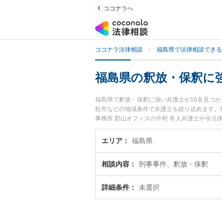
ココナラへ
ココナラ法律相談
福島県で法律相談できる
福島県の釈放・保釈に
福島県で釈放・保釈に強い弁護士が16名見つ
松市などの地域条件で弁護士を絞り込めます。
事務所 郡山オフィスの中村 冬人弁護士や令法
『福島県で土日や夜間に発生した釈放・保釈の
釈放・保釈を法律相談できる福島県内の弁護士
エリア
福島県
相談内容
刑事事件、釈放・保釈
詳細条件
未選択