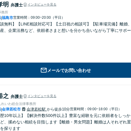
孝明
弁護士
インタビューを見る
事務所
県
福島市
営業時間：09:00~20:00（平日）
|
談無料】【LINE相談対応可】【土日祝の相談可】【駐車場完備】離婚
産、企業法務など、依頼者さまと想いを分かち合いながら丁寧にサポー
メールでお問い合わせ
裕之
弁護士
インタビューを見る
人れいわ総合法律事務所
県
会津若松市
会津若松駅
から徒歩10分
営業時間：09:00~18:00（平日）
|
歴10年以上】【解決件数500件以上】豊富な経験を元に依頼者をしっ
ど、揉めない相続を目指します【離婚・男女問題】離婚は人それぞれ置
を探ります