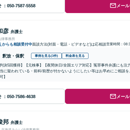
せ
メール
和彦
弁護士
法律事務所
県
からも相談受付中
面談方法(対面・電話・ビデオなど)は応相談
営業時間：08:3
釈放・保釈
事例を見る(3件)
料金表を見る
判決5回獲得】【元検事】【夜間休日/全国エリア対応】冤罪事件弁護にも注
当に疑われている・前科/前歴が付かないようにしたい等はお早めにご相談を
可】
せ
メール
俊邦
弁護士
人北海道みらい法律事務所