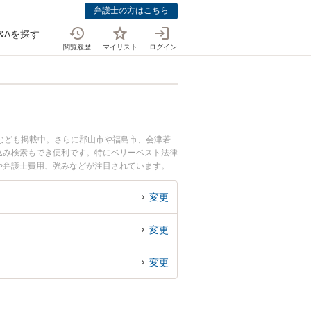
弁護士の方はこちら
&Aを探す
閲覧履歴
マイリスト
ログイン
なども掲載中。さらに郡山市や福島市、会津若
込み検索もでき便利です。特にベリーベスト法律
報や弁護士費用、強みなどが注目されています。
な近くの弁護士を検索したい』『初回相談無料で
変更
変更
変更