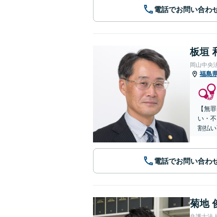
電話でお問い合わ
板垣 
岡山中央
福島
【無罪
い・不
割払い
電話でお問い合わ
菊地 
弁護士法