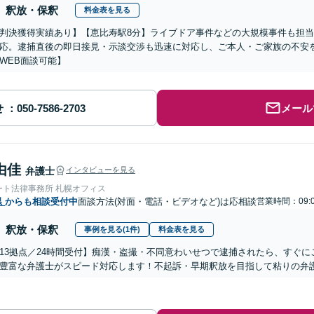
釈放・保釈
料金表を見る
判決獲得実績あり】【恵比寿駅8分】ライブドア事件などの大規模事件も担
応。逮捕直後の即日接見・示談交渉も迅速に対応し、ご本人・ご家族の不安
WEB面談可能】
せ
メール
由佳
弁護士
インタビューを見る
ート法律事務所 札幌オフィス
県
からも相談受付中
面談方法(対面・電話・ビデオなど)は応相談
営業時間：09:0
釈放・保釈
事例を見る(1件)
料金表を見る
13拠点／24時間受付】痴漢・盗撮・不同意わいせつで逮捕されたら、すぐ
豊富な弁護士がスピード対応します！不起訴・早期釈放を目指して粘りの弁