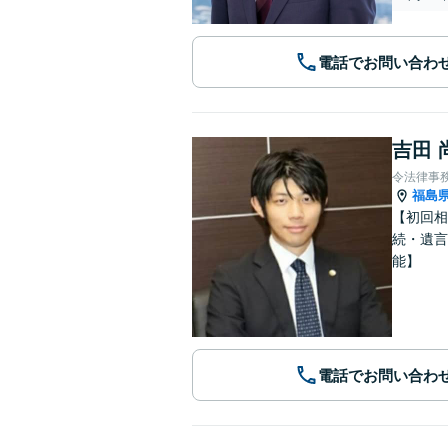
電話でお問い合わ
吉田 
令法律事
福島
【初回相
続・遺言
能】
電話でお問い合わ