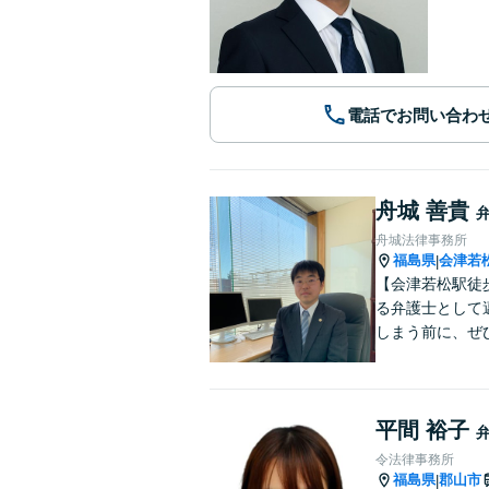
電話でお問い合わ
舟城 善貴
舟城法律事務所
福島県
会津若
|
【会津若松駅徒
る弁護士として
しまう前に、ぜ
平間 裕子
令法律事務所
福島県
郡山市
|