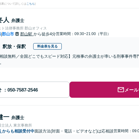
結果について詳しくは
こちら
)
冬人
弁護士
スト法律事務所 郡山オフィス
県
郡山市
郡山駅
から徒歩4分
営業時間：09:30~21:00（平日）
|
釈放・保釈
料金表を見る
相談無料／全国どこでもスピード対応】元検事の弁護士が率いる刑事事件専
。
せ
メール
健一
弁護士
護士法人 東京事務所
県
からも相談受付中
面談方法(対面・電話・ビデオなど)は応相談
営業時間：09:0