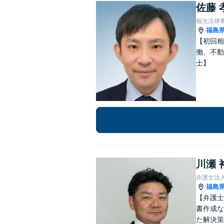
佐藤 
福光法律
福島
【初回相
働、不動
士】
川瀬 
弁護士法
福島
【弁護士
書作成な
た解決策