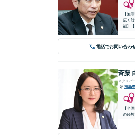
【無罪
広く対
能】【
電話でお問い合わ
斉藤 
ネクスパ
福島
【全国
の経験