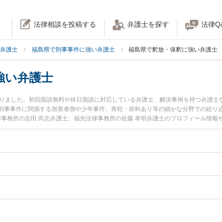
法律相談を投稿する
弁護士を探す
法律Q
弁護士
福島県で刑事事件に強い弁護士
福島県で釈放・保釈に強い弁護士
強い弁護士
かりました。初回面談無料や休日面談に対応している弁護士、解決事例を持つ弁護士
刑事事件に関係する加害者側や少年事件、再犯・前科あり等の細かな分野での絞り
律事務所の吉田 尚志弁護士、福光法律事務所の佐藤 孝明弁護士のプロフィール情
トラブルを今すぐに弁護士に相談したい』『釈放・保釈のトラブル解決の実績豊富
に相談予約したい』などでお困りの相談者さんにおすすめです。