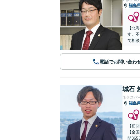
福島
【北海
す。不
で相談
電話でお問い合わ
城石 
ネクスパ
福島
【初回
【全国
間36