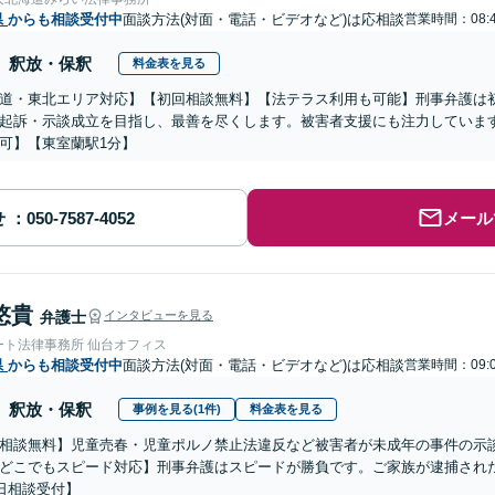
県
からも相談受付中
面談方法(対面・電話・ビデオなど)は応相談
営業時間：08:4
釈放・保釈
料金表を見る
道・東北エリア対応】【初回相談無料】【法テラス利用も可能】刑事弁護は
起訴・示談成立を目指し、最善を尽くします。被害者支援にも注力していま
可】【東室蘭駅1分】
せ
メール
悠貴
弁護士
インタビューを見る
ート法律事務所 仙台オフィス
県
からも相談受付中
面談方法(対面・電話・ビデオなど)は応相談
営業時間：09:0
釈放・保釈
事例を見る(1件)
料金表を見る
相談無料】児童売春・児童ポルノ禁止法違反など被害者が未成年の事件の示
どこでもスピード対応】刑事弁護はスピードが勝負です。ご家族が逮捕された
5日相談受付】