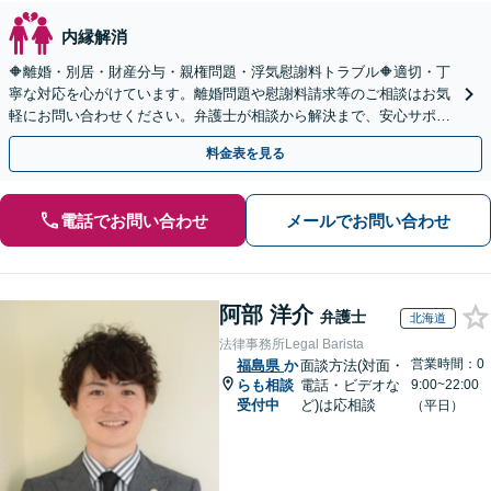
内縁解消
🔶離婚・別居・財産分与・親権問題・浮気慰謝料トラブル🔶適切・丁
寧な対応を心がけています。離婚問題や慰謝料請求等のご相談はお気
軽にお問い合わせください。弁護士が相談から解決まで、安心サポー
トいたします。◤完全予約制・初回法律相談無料◢
料金表を見る
電話でお問い合わせ
メールでお問い合わせ
阿部 洋介
弁護士
北海道
法律事務所Legal Barista
営業時間：0
福島県
か
面談方法(対面・
らも相談
電話・ビデオな
9:00~22:00
受付中
ど)は応相談
（平日）