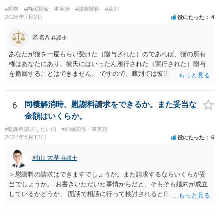
#親権
#内縁関係・事実婚
#親族関係
#裁判
2026年7月2日
役にたった
4
匿名A
弁護士
あなたが猫を一度もらい受けた（贈与された）のであれば、猫の所有
権はあなたにあり、彼氏にはいったん履行された（実行された）贈与
を撤回することはできません。 ですので、裁判では彼氏が勝つことは
できません。 もっとも、贈与が立証（証明）できるかどうかはご記載
の事情からははっきりしませんので、早めに弁護士に面談相談する方
がいいでしょう。 場合によっては弁護士名で通知等出してもらうほう
6
同棲解消時、慰謝料請求をできるか。また妥当な
がいいかもしれません。
金額はいくらか。
#慰謝料請求したい側
#内縁関係・事実婚
2022年5月12日
役にたった
6
村山 大基
弁護士
＞慰謝料の請求はできますでしょうか。また請求するならいくらが妥
当でしょうか。 お書きいただいた事情からだと、そもそも婚約が成立
しているかどうか、 面談で相談に行って検討されると良いと思いま
す。 結婚前提の交際にとどまり、婚約とまでは認められない可能性が
あるからです。 他方で、実際問題として同棲のために金銭的不利益が