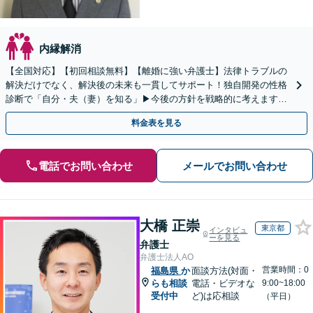
内縁解消
【全国対応】【初回相談無料】【離婚に強い弁護士】法律トラブルの
解決だけでなく、解決後の未来も一貫してサポート！独自開発の性格
診断で「自分・夫（妻）を知る」▶︎今後の方針を戦略的に考えます！
【休日夜間／オンライン相談OK】
料金表を見る
電話でお問い合わせ
メールでお問い合わせ
大橋 正崇
東京都
インタビュ
ーを見る
弁護士
弁護士法人AO
営業時間：0
福島県
か
面談方法(対面・
らも相談
電話・ビデオな
9:00~18:00
受付中
ど)は応相談
（平日）