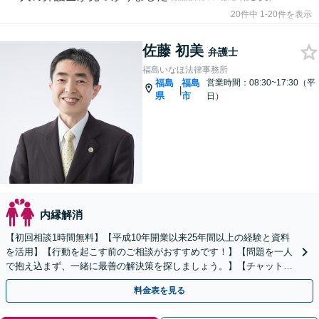
20件中 1-20件を表示
佐藤 初美
弁護士
福島いなほ法律事務所
福島
福島
営業時間：08:30~17:30（平
|
県
市
日）
内縁解消
【初回相談1時間無料】【平成10年開業以来25年間以上の経験と資料
を活用】【行動を起こす前のご相談がおすすめです！】【問題を一人
で抱え込まず、一緒に最善の解決策を探しましょう。】【チャットツ
ールも用いたこまめな連絡】
料金表を見る