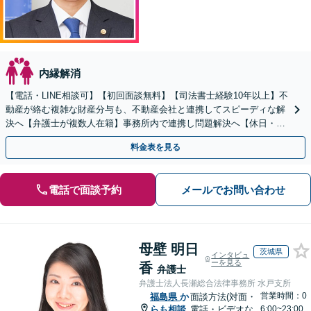
内縁解消
【電話・LINE相談可】【初回面談無料】【司法書士経験10年以上】不
動産が絡む複雑な財産分与も、不動産会社と連携してスピーディな解
決へ【弁護士が複数人在籍】事務所内で連携し問題解決へ【休日・夜
間面談可】【子連れ相談可】【虎ノ門駅1分】
料金表を見る
電話で面談予約
メールでお問い合わせ
母壁 明日
茨城県
インタビュ
ーを見る
香
弁護士
弁護士法人長瀬総合法律事務所 水戸支所
営業時間：0
福島県
か
面談方法(対面・
らも相談
電話・ビデオな
6:00~23:00