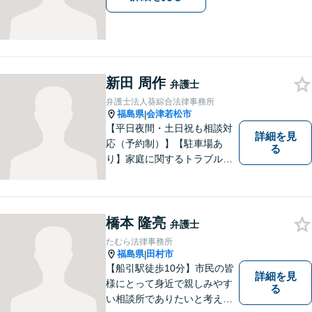
新田 周作
弁護士
弁護士法人葵綜合法律事務所
福島県
会津若松市
|
【平日夜間・土日祝も相談対
詳細を見
応（予約制）】【駐車場あ
る
り】家庭に関するトラブルか
ら企業のトラブルまで、まず
は一度ご相談ください。
橋本 隆亮
弁護士
たむら法律事務所
福島県
田村市
|
【船引駅徒歩10分】市民の皆
詳細を見
様にとって身近で親しみやす
る
い相談所でありたいと考えて