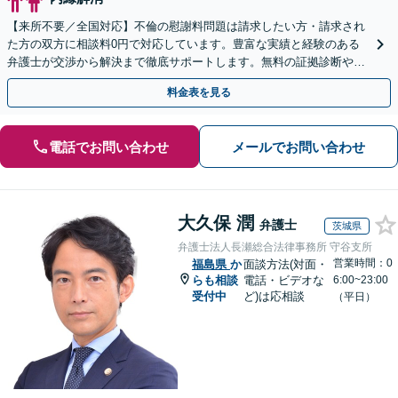
【来所不要／全国対応】不倫の慰謝料問題は請求したい方・請求され
た方の双方に相談料0円で対応しています。豊富な実績と経験のある
弁護士が交渉から解決まで徹底サポートします。無料の証拠診断や着
手金の返還保証もありますので安心してご相談ください。
料金表を見る
電話でお問い合わせ
メールでお問い合わせ
大久保 潤
弁護士
茨城県
弁護士法人長瀬総合法律事務所 守谷支所
営業時間：0
福島県
か
面談方法(対面・
らも相談
電話・ビデオな
6:00~23:00
受付中
ど)は応相談
（平日）