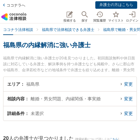
弁護士の方はこちら
ココナラへ
投稿する
探す
閲覧履歴
マイリスト
ログイン
ココナラ法律相談
福島県で法律相談できる弁護士
福島県で離婚・男女
福島県の内縁解消に強い弁護士
福島県で内縁解消に強い弁護士が20名見つかりました。初回面談無料や休日面
談に対応している弁護士、解決事例を持つ弁護士なども掲載中。さらに郡山市
や福島市、会津若松市などの地域条件で弁護士を絞り込めます。離婚・男女問
題に関係する財産分与や養育費、親権等の細かな分野での絞り込み検索もでき
便利です。特に福島いなほ法律事務所の佐藤 初美弁護士や弁護士法人れいわ総
エリア
福島県
変更
合法律事務所の川瀬 裕之弁護士、福光法律事務所の佐藤 孝明弁護士のプロフィ
ール情報や弁護士費用、強みなどが注目されています。『福島県で土日や夜間
相談内容
離婚・男女問題、内縁関係・事実婚
変更
に発生した内縁解消のトラブルを今すぐに弁護士に相談したい』『内縁解消の
トラブル解決の実績豊富な近くの弁護士を検索したい』『初回相談無料で内縁
解消を法律相談できる福島県内の弁護士に相談予約したい』などでお困りの相
詳細条件
未選択
変更
談者さんにおすすめです。
20
人の弁護士が見つかりました
(検索結果について詳しくは
こちら
)