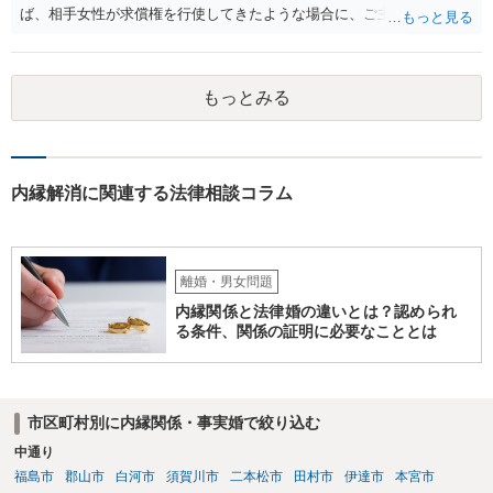
ば、相手女性が求償権を行使してきたような場合に、ご主人から、今
回の訴訟で出てきた主張と反する主張が出来なくなります。) ②その可
能性もあるでしょうが、真相は分かりません。 ③ならないと思いま
す。 ④- ⑤それにはなりえます。 ⑥一般論ですが、裁判官は証拠に基
もっとみる
づいて事実を認定するわけですから、証拠が大切です。 証拠をきちん
と整えての訴訟提起だとは思いますが、これからでも整えられるので
あれば準備しておくことが大切でしょう。 ⑦今回の不貞行為が原因で
離婚に至るのであれば100万円以上で和解・判決になることが多いと思
います。具体的な事情が分かりかねますので、幅のありすぎる回答で
内縁解消に関連する法律相談コラム
申し訳ありません。 現在、法律事務所にご依頼されているようですか
ら、ご担当の先生にも聞いてみて頂ければと存じます。 ご参考になれ
ば幸いです。
離婚・男女問題
内縁関係と法律婚の違いとは？認められ
る条件、関係の証明に必要なこととは
市区町村別に内縁関係・事実婚で絞り込む
中通り
福島市
郡山市
白河市
須賀川市
二本松市
田村市
伊達市
本宮市