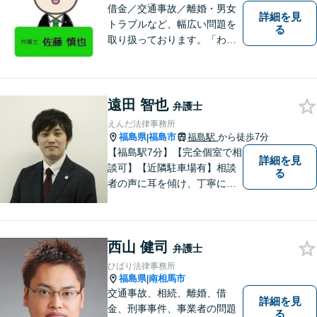
借金／交通事故／離婚・男女
詳細を見
トラブルなど、幅広い問題を
る
取り扱っております。「わか
りやすい説明」と「親しみや
すい対応」をモットーに、依
頼者様の問題を解決してまい
ります。【無料駐車場あり】
遠田 智也
弁護士
えんだ法律事務所
福島県
福島市
福島駅
から徒歩7分
|
【福島駅7分】【完全個室で相
詳細を見
談可】【近隣駐車場有】相談
る
者の声に耳を傾け、丁寧にわ
かりやすい説明を心がけてお
ります。 相談後やトラブルが
解決した際、「相談してよか
西山 健司
った」と思っていただけるよ
弁護士
うに全力を尽くしていきま
ひばり法律事務所
す。
福島県
南相馬市
|
交通事故、相続、離婚、借
詳細を見
金、刑事事件、事業者の問題
る