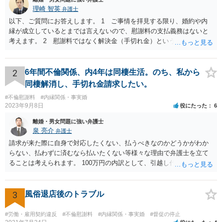
理崎 智英
弁護士
以下、ご質問にお答えします。 1 ご事情を拝見する限り、婚約や内
縁が成立しているとまでは言えないので、慰謝料の支払義務はないと
考えます。 2 慰謝料ではなく解決金（手切れ金）という名目で数十
万円支払えば良いと思います。 3 今後同じような請求をされないよ
うに合意書を取り交わす必要はあると思います。 4 合意書を取り交
わし、その中で精算条項（一切の債権債務のないことを確認する）を
2
6年間不倫関係、内4年は同棲生活。のち、私から
設ければ、大丈夫です。
同棲解消し、手切れ金請求したい。
#不倫慰謝料
#内縁関係・事実婚
2023年9月8日
役にたった
6
離婚・男女問題に強い弁護士
泉 亮介
弁護士
請求が来た際に自身で対応したくない、払うべきなのかどうかがわか
らない、払わずに済むなら払いたくない等様々な理由で弁護士を立て
ることは考えられます。 100万円の内訳として、引越し代等でどの程
度の費用がかかったのかや、慰謝料としての支払いだったのかどうか
によっても追加での請求については変わってくるかと思われます。 ま
た、請求する金額によっては、相手方の判断として、それで全て終わ
3
風俗退店後のトラブル
るのであれば払っておしまいにする、という考え方もあり得ます。
#労働・雇用契約違反
#不倫慰謝料
#内縁関係・事実婚
#督促の停止