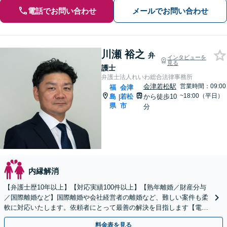
電話でお問い合わせ
メールでお問い合わせ
川瀬 裕之
弁
インタビューを
見る
護士
弁護士法人れいわ総合法律事務所
会津若松駅
営業時間：09:00
福
会津
~18:00（平日）
島
若松
から徒歩10
|
県
市
分
内縁解消
【弁護士歴10年以上】【対応実績100件以上】【熟年離婚／財産分与
／国際離婚など】国際離婚や会社経営者の離婚など、難しい案件も柔
軟に対応いたします。依頼者にとって最善の解決を目指します【電話
／ビデオ面談OK】【子連れ相談可】
料金表を見る