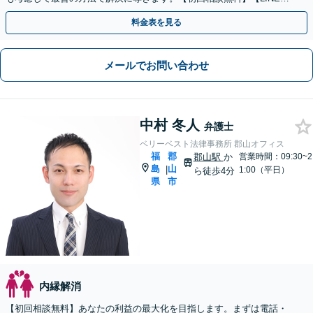
談可能】【子連れ相談OK】
料金表を見る
メールでお問い合わせ
中村 冬人
弁護士
ベリーベスト法律事務所 郡山オフィス
福
郡
郡山駅
か
営業時間：09:30~2
島
山
|
1:00（平日）
ら徒歩4分
県
市
内縁解消
【初回相談無料】あなたの利益の最大化を目指します。まずは電話・