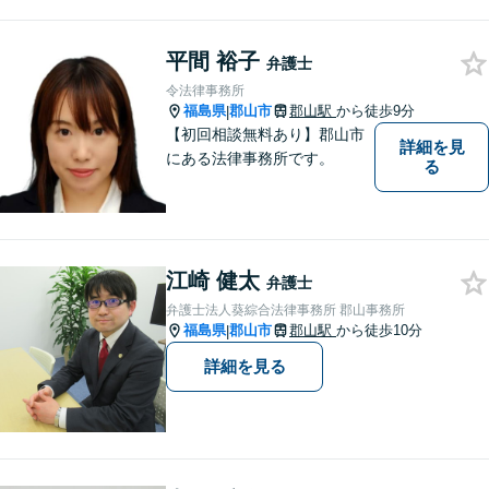
故・労災・未払い残業代請求
は着手金0円です。【電話相談
も可能】
平間 裕子
弁護士
令法律事務所
福島県
郡山市
郡山駅
から徒歩9分
|
【初回相談無料あり】郡山市
詳細を見
にある法律事務所です。
る
江崎 健太
弁護士
弁護士法人葵綜合法律事務所 郡山事務所
福島県
郡山市
郡山駅
から徒歩10分
|
詳細を見る