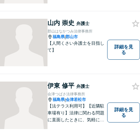
います。個人・法人のお客様
を問わず、お一人で悩まず
に、まずはお気軽にご相談く
ださい。 https://tamura-law.bi
山内 崇史
弁護士
z/ （公式ホームページ）
郡山はなかつみ法律事務所
福島県
郡山市
|
【人間くさい弁護士を目指し
詳細を見
て】
る
伊東 修平
弁護士
会津つばさ法律事務所
福島県
会津若松市
|
【法テラス利用可】【近隣駐
詳細を見
車場有り】法律に関わる問題
る
に直面したときに、気軽に相
談ができるようリラックスし
た環境づくりに努めてまいり