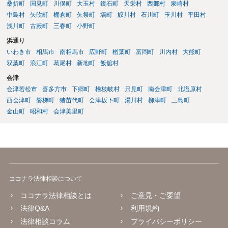
桑折町
国見町
川俣町
大玉村
鏡石町
天栄村
西郷村
泉崎村
中島村
矢吹町
棚倉町
矢祭町
塙町
鮫川村
石川町
玉川村
平田村
浅川町
古殿町
三春町
小野町
浜通り
いわき市
相馬市
南相馬市
広野町
楢葉町
富岡町
川内村
大熊町
双葉町
浪江町
葛尾村
新地町
飯舘村
会津
会津若松市
喜多方市
下郷町
檜枝岐村
只見町
南会津町
北塩原村
西会津町
磐梯町
猪苗代町
会津坂下町
湯川村
柳津町
三島町
金山町
昭和村
会津美里町
ココナラ法律相談について
ココナラ法律相談とは
ご意見・ご要望
法律Q&A
利用規約
法律相談コラム
プライバシーポリシー