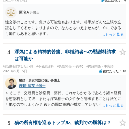
2021年7月24日
役にたった
4
匿名A
弁護士
性交渉のことです。負ける可能性もあります。相手がどんな主張や立
証をしてくるかによりますので、なんともいえませんが、０にできる
可能性もあると思います。
4
浮気による精神的苦痛、非婚約者への慰謝料請求
は可能か
#慰謝料請求したい側
#不倫慰謝料
#異性関係(不貞等)
#内縁関係・事実婚
2021年9月15日
役にたった
10
離婚・男女問題に強い弁護士
理崎 智英
弁護士
＞そこで、交通費と診察費、薬代、これからかかるであろう諸々経費
を慰謝料として彼、または浮気相手の女性から請求することは法的に
可能なのでしょうか？ 彼との間に婚約が成立していない場合には，彼
や浮気相手の女性に対して慰謝料を請求することはできません。
5
猫の所有権を巡るトラブル、裁判での勝算は？