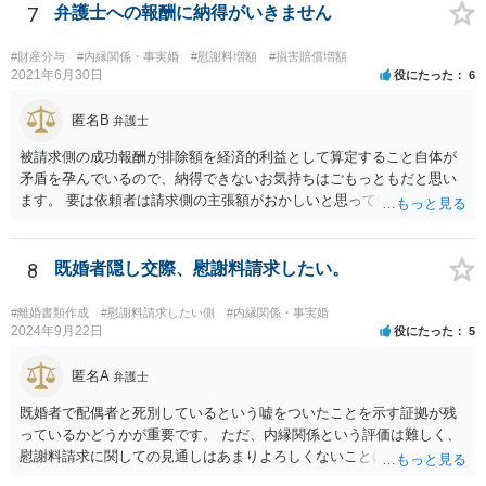
生じているので、 厳密に婚約が成立しているかどうかは別として、話
7
弁護士への報酬に納得がいきません
し合いにより一定の支払いを受けて別れる、というのも考えられま
す。 相手としても、裁判までして争って支払いゼロを目指すよりは、
#財産分与
#内縁関係・事実婚
#慰謝料増額
#損害賠償増額
一定額を支払って円満に解決したいと考える可能性はあります。
2021年6月30日
役にたった
6
匿名B
弁護士
被請求側の成功報酬が排除額を経済的利益として算定すること自体が
矛盾を孕んでいるので、納得できないお気持ちはごもっともだと思い
ます。 要は依頼者は請求側の主張額がおかしいと思っているからこそ
弁護士を頼んでいて、弁護士も請求側の主張額がおかしいことを主張
しておきながら、成功報酬の請求の段になるとその「おかしい」請求
側の主張額を基準にして排除額を経済的利益として成功報酬を算定す
8
既婚者隠し交際、慰謝料請求したい。
るのは、二枚舌との誹りを受けても仕方がない面もあるように思いま
す。 ですので、被請求側の弁護士は、タイムチャージを併用したり、
#離婚書類作成
#慰謝料請求したい側
#内縁関係・事実婚
対応継続月毎に報酬を受けたり、出廷日当で調整したり、できるだけ
2024年9月22日
役にたった
5
排除額ベースの成功報酬の割合を落としていった方が良いようにも思
いますが、そうなってくると弁護士に勝訴インセンティブが働きにく
匿名A
弁護士
くなるのがなかなか難しいところです。 二枚舌を避けつつ、勝訴イン
既婚者で配偶者と死別しているという嘘をついたことを示す証拠が残
センティブも確保するためには、請求側の主張額を鵜呑みにした排除
っているかどうかが重要です。 ただ、内縁関係という評価は難しく、
額ベースとするのではなく、弁護士として反対の立場であれば、２～
慰謝料請求に関しての見通しはあまりよろしくないことにご留意なさ
３割くらいの確率で認められそうな金額がいくらくらいかを提示した
ったうえで今後の対応を検討する必要があります。
上で、そこからの排除額ベースとすることも考えられますが、それだ