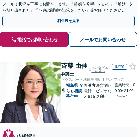
メールで状況を丁寧にお聞きします。「離婚を希望している」「離婚
を切り出された」「不貞の慰謝料請求をしたい」等お任せください。
【リーズナブルな料金設定】
料金表を見る
電話でお問い合わせ
メールでお問い合わせ
斉藤 由佳
北海道
インタビュ
ーを見る
弁護士
ネクスパート法律事務所 札幌オフィス
営業時間：0
福島県
か
面談方法(対面・
らも相談
電話・ビデオな
9:00~21:00
受付中
ど)は応相談
（平日）
内縁解消