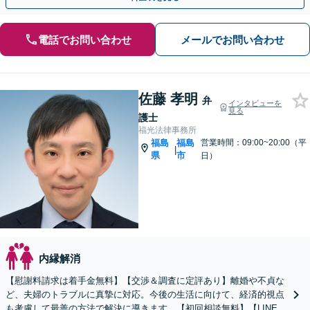
電話でお問い合わせ
メールでお問い合わせ
佐藤 孝明
弁
インタビューを
見る
護士
福光法律事務所
福島
福島
営業時間：09:00~20:00（平
|
県
市
日）
内縁解消
【慰謝料請求は着手金無料】【交渉＆調査に定評あり】離婚や不貞な
ど、夫婦のトラブルに真摯に対応。今後の生活に向けて、経済的視点
も考慮して最善の方法で解決に導きます。【初回相談無料】【LINE相