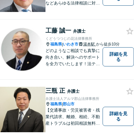
などあらゆる法律相談に対応
します。 法の専門知識を活か
し、あなたの権利を最大限に
守ることが第一です。 お困り
ごとがありましたら、まずは
工藤 誠一
弁護士
ご相談ください。
くどうつつじの花法律事務所
福島県
いわき市
湯本駅
から徒歩10分
|
どのようなご相談でも真摯に
詳細を見
向き合い、解決へのサポート
る
を全力でいたします！法テラ
スのご利用や分割払いにも対
応しており、経済状況に応じ
て無理なく法的サポートを受
三瓶 正
けていただけます。【湯本駅
弁護士
から車で約７分】
弁護士法人アルマ郡山法律事務所
福島県
郡山市
|
【交通事故・労災被害者・残
詳細を見
業代請求、離婚、相続、不動
る
産トラブルは初回相談無料】
【郡山市の弁護士】交通事