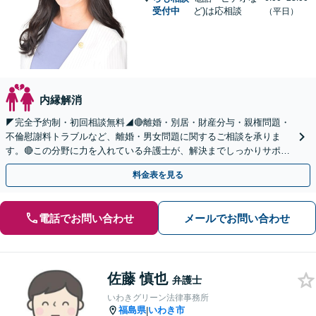
受付中
ど)は応相談
（平日）
内縁解消
◤完全予約制・初回相談無料◢🔴離婚・別居・財産分与・親権問題・
不倫慰謝料トラブルなど、離婚・男女問題に関するご相談を承りま
す。🔴この分野に力を入れている弁護士が、解決までしっかりサポー
トいたします。まずはお気軽にお問い合わせください。
料金表を見る
電話でお問い合わせ
メールでお問い合わせ
佐藤 慎也
弁護士
いわきグリーン法律事務所
福島県
いわき市
|