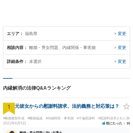
ます。日々の生活の中で気に
なるようなことがありました
ら、お気軽にご相談くださ
い。
エリア
福島県
変更
相談内容
離婚・男女問題、内縁関係・事実婚
変更
詳細条件
未選択
変更
内縁解消の法律Q&Aランキング
1
元彼女からの慰謝料請求、法的義務と対応策は？
#離婚書類作成
#離婚協議
#内縁関係・事実婚
#不倫慰謝料
#慰謝料請求された側
2021年8月5日
役にたった
15
離婚・男女問題に強い弁護士