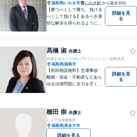
お気軽にご連絡ください。
福島県
いわき市
いわき駅
から徒歩10分
|
【勝つべくして勝ち、負ける
詳細を見
べくして負ける】あるべき適
る
切な解決を得られるように全
力を尽くします。そして、負
けではなく勝ちに繋げるよう
に、事前に予防策を検討致し
髙橋 淑
ます。
弁護士
弁護士法人リーガルプロフェッション 福島支店
福島県
福島市
|
【初回相談無料】交通事故・
詳細を見
離婚・借金・不動産などあら
る
ゆる法律問題に全力を尽くし
ます。ご相談は早ければ早い
ほど有利な解決へと近づきま
す。「弁護士は敷居が高い」
と思わず、お困りの方は是非
櫛田 崇
弁護士
ご相談ください。
とりで法律事務所
福島県
喜多方市
|
詳細を見る