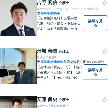
吉野 秀信
弁護士
弁護士法人リーガルプロフェッション 福島支店
福島県
福島市
|
【初回相談無料】交通事故・
詳細を見
労働・離婚・借金・不動産な
る
どあらゆる法律問題に全力を
尽くします。ご相談者様に寄
り添い、最善の解決策へと導
くことを最も重視ししていま
す。お困りの方はまずはご相
舟城 善貴
弁護士
談ください。
舟城法律事務所
福島県
会津若松市
会津若松駅
から徒歩6分
|
【会津若松駅徒歩6分】【当日
詳細を見
／夜間／休日対応可能】【法
る
テラス利用】その地域で起こ
るトラブルに対応する弁護士
として邁進中。「地元に貢献
したい」という気持ちが私の
安藤 眞史
原動力です。トラブルがより
弁護士
複雑化してしまう前に、ぜひ
弁護士法人湊法律事務所