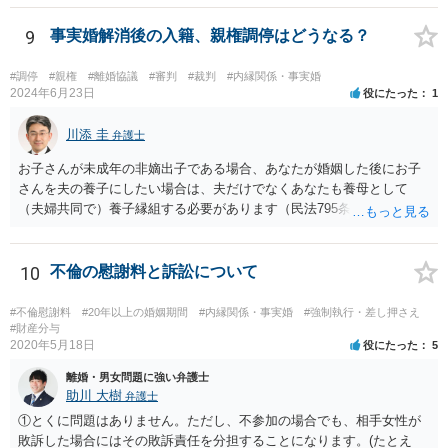
と弱気な弁護士だと思われたり、先生は私の主張を分かってくれてい
9
事実婚解消後の入籍、親権調停はどうなる？
ないと目くじらを立てる依頼者もいそうなので、やはり難点がありま
す。 個人的には、着手金の割合を高めて、タイムチャージ併用型にし
たり、長期化した場合は追加着手金を請求できるようにしたりして最
#調停
#親権
#離婚協議
#審判
#裁判
#内縁関係・事実婚
2024年6月23日
役にたった
1
悪排除額ベースの成功報酬はもらえなくても気にしないというのが良
いように思っています。 いずれにせよ、どういう形をとるにせよ、支
川添 圭
払う報酬額はあまり変わらないと思いますので、そのとおりに支払っ
弁護士
ても損にはならないはずです。 基本的に弁護士に1時間動いてもらう
お子さんが未成年の非嫡出子である場合、あなたが婚姻した後にお子
場合の相場は税抜2万円くらいですので、あなたの事件に50時間以上費
さんを夫の養子にしたい場合は、夫だけでなくあなたも養母として
やしているのであれば排除額ベースの成功報酬が支払われないと弁護
（夫婦共同で）養子縁組する必要があります（民法795条本文）。これ
士にとっては割りの悪い事件ということになるかと存じます。
は、養親と子の間には嫡出子の関係が生じるところ（民法809条）、実
母と子の間が非嫡出子の関係のままではバランスに欠けるためである
と説明されています。 そして、再婚後の養子縁組によって夫婦の共同
10
不倫の慰謝料と訴訟について
親権となった場合は、血縁上の父親からの父を親権者とする協議に代
わる調停及び審判（民法819条5項）は認められないと考えます。 この
#不倫慰謝料
#20年以上の婚姻期間
#内縁関係・事実婚
#強制執行・差し押さえ
点について明確な判例はありませんが、離婚後の親権者変更（民法819
#財産分与
2020年5月18日
役にたった
5
条6項）においては、離婚後に親権者が再婚して元夫婦の子と再婚相手
が養子縁組した場合には、親権者変更の申立ては認められないとする
離婚・男女問題に強い弁護士
最高裁判例があり、その判例で述べられている理由は民法819条5項の
助川 大樹
弁護士
場面でも同様であると考えられるからです。
①とくに問題はありません。ただし、不参加の場合でも、相手女性が
敗訴した場合にはその敗訴責任を分担することになります。(たとえ