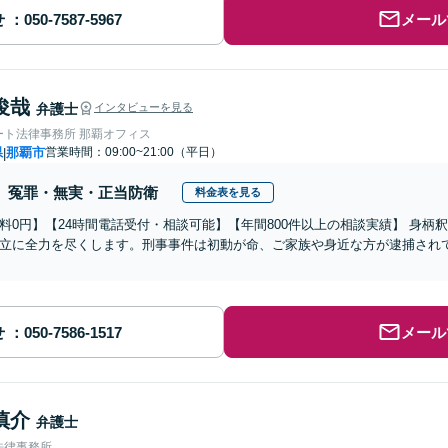
せ
メール
俊哉
弁護士
インタビューを見る
ート法律事務所 那覇オフィス
県
那覇市
営業時間：09:00~21:00（平日）
|
冤罪・無実・正当防衛
料金表を見る
料0円】【24時間電話受付・相談可能】【年間800件以上の相談実績】 身
立に全力を尽くします。刑事事件は初動が命、ご家族や身近な方が逮捕され
せ
メール
慎介
弁護士
法律事務所