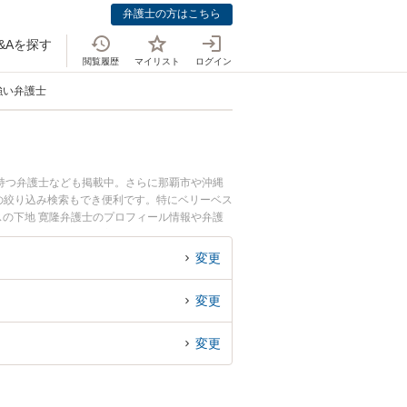
弁護士の方はこちら
&Aを探す
閲覧履歴
マイリスト
ログイン
強い弁護士
持つ弁護士なども掲載中。さらに那覇市や沖縄
の絞り込み検索もでき便利です。特にベリーベス
ィスの下地 寛隆弁護士のプロフィール情報や弁護
談したい』『冤罪・無実・正当防衛のトラブル解
約したい』などでお困りの相談者さんにおすすめ
変更
変更
変更