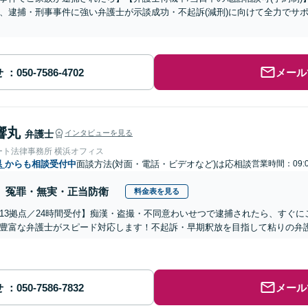
、逮捕・刑事事件に強い弁護士が示談成功・不起訴(減刑)に向けて全力でサ
せ
メール
響丸
弁護士
インタビューを見る
ート法律事務所 横浜オフィス
県
からも相談受付中
面談方法(対面・電話・ビデオなど)は応相談
営業時間：09:0
冤罪・無実・正当防衛
料金表を見る
13拠点／24時間受付】痴漢・盗撮・不同意わいせつで逮捕されたら、すぐ
豊富な弁護士がスピード対応します！不起訴・早期釈放を目指して粘りの弁
せ
メール