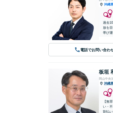
沖縄
過去1
放を目
帯び運
電話でお問い合わ
板垣 
岡山中央
沖縄
【無罪
い・不
割払い