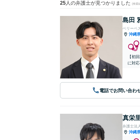
25
人の弁護士が見つかりました
(検索
島田 
ベリーベ
沖縄
【初回
に対応
電話でお問い合わ
真栄里
弁護士法人
沖縄