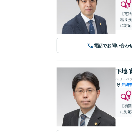
【電話
粘り強
に対応
電話でお問い合わ
下地 
ベリーベ
沖縄
【初回
に対応