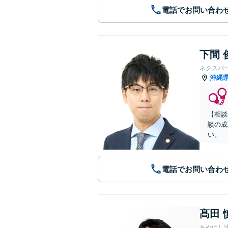
電話でお問い合わ
下間 
ネクスパ
沖縄
【相談
談の成
い。
電話でお問い合わ
髙田 
あやはし