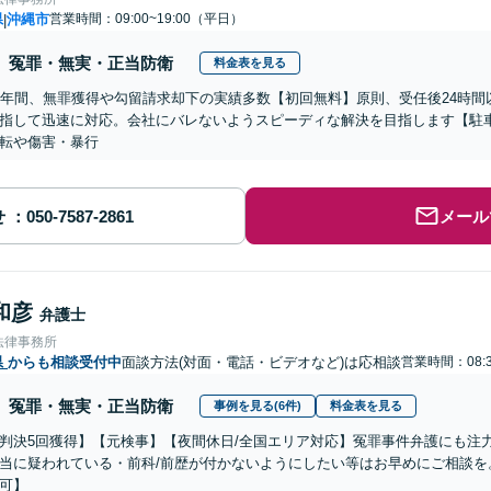
県
沖縄市
営業時間：09:00~19:00（平日）
|
冤罪・無実・正当防衛
料金表を見る
0年間、無罪獲得や勾留請求却下の実績多数【初回無料】原則、受任後24時
指して迅速に対応。会社にバレないようスピーディな解決を目指します【駐
転や傷害・暴行
せ
メール
和彦
弁護士
法律事務所
県
からも相談受付中
面談方法(対面・電話・ビデオなど)は応相談
営業時間：08:3
冤罪・無実・正当防衛
事例を見る(6件)
料金表を見る
判決5回獲得】【元検事】【夜間休日/全国エリア対応】冤罪事件弁護にも注
当に疑われている・前科/前歴が付かないようにしたい等はお早めにご相談を
可】