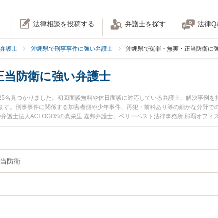
法律相談を投稿する
弁護士を探す
法律Q
弁護士
沖縄県で刑事事件に強い弁護士
沖縄県で冤罪・無実・正当防衛に
正当防衛に強い弁護士
25名見つかりました。初回面談無料や休日面談に対応している弁護士、解決事例を
ます。刑事事件に関係する加害者側や少年事件、再犯・前科あり等の細かな分野で
や弁護士法人ACLOGOSの真栄里 嘉邦弁護士、ベリーベスト法律事務所 那覇オフ
県で土日や夜間に発生した冤罪・無実・正当防衛のトラブルを今すぐに弁護士に相
初回相談無料で冤罪・無実・正当防衛を法律相談できる沖縄県内の弁護士に相談予
当防衛