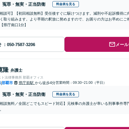
冤罪・無実・正当防衛
料金表を見る
相談可】【初回相談無料】受任後すぐに駆けつけます。減刑や不起訴獲得に
く取り組みます。より早期の釈放に努めますので、お困りの方はお早めにご
【県庁南口1分】
せ
メール
寛隆
弁護士
スト法律事務所 那覇オフィス
県
那覇市
県庁前駅
から徒歩4分
営業時間：09:30~21:00（平日）
|
冤罪・無実・正当防衛
料金表を見る
相談無料／全国どこでもスピード対応】元検事の弁護士が率いる刑事事件専
。