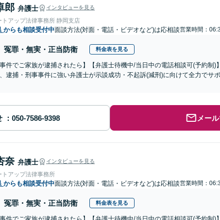
卓郎
弁護士
インタビューを見る
ートアップ法律事務所 静岡支店
県
からも相談受付中
面談方法(対面・電話・ビデオなど)は応相談
営業時間：06:3
冤罪・無実・正当防衛
料金表を見る
事件でご家族が逮捕されたら】【弁護士待機中/当日中の電話相談可(予約制
、逮捕・刑事事件に強い弁護士が示談成功・不起訴(減刑)に向けて全力でサ
せ
メール
杏奈
弁護士
インタビューを見る
ートアップ法律事務所
県
からも相談受付中
面談方法(対面・電話・ビデオなど)は応相談
営業時間：06:3
冤罪・無実・正当防衛
料金表を見る
事件でご家族が逮捕されたら】【弁護士待機中/当日中の電話相談可(予約制