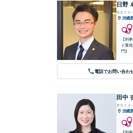
日野 
東京スタ
沖縄
【刑事
ド重視
門】
電話でお問い合わ
田中 
東京スタ
沖縄
【刑事