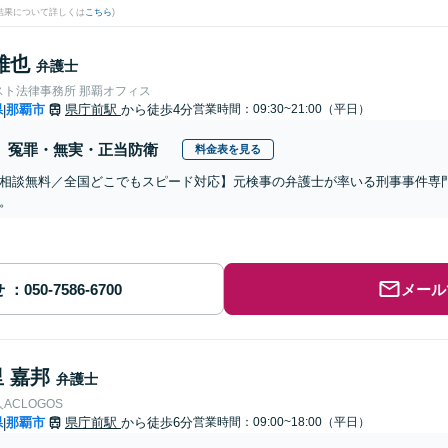
結果について詳しくは
こちら
)
雅也
弁護士
スト法律事務所 那覇オフィス
県
那覇市
県庁前駅
から徒歩4分
営業時間：09:30~21:00（平日）
|
冤罪・無実・正当防衛
料金表を見る
相談無料／全国どこでもスピード対応】元検事の弁護士が率いる刑事事件専
。
せ
メール
 嘉邦
弁護士
ACLOGOS
県
那覇市
県庁前駅
から徒歩6分
営業時間：09:00~18:00（平日）
|