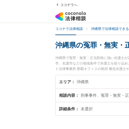
ココナラへ
ココナラ法律相談
沖縄県で法律相談できる
沖縄県の冤罪・無実・
沖縄県で冤罪・無実・正当防衛に強い弁護士が
市、名護市などの地域条件で弁護士を絞り込め
ト法律事務所 那覇オフィスの島田 雅也弁護士
士費用、強みなどが注目されています。『沖縄
決の実績豊富な近くの弁護士を検索したい』『
エリア
沖縄県
です。
相談内容
刑事事件、冤罪・無実・正
詳細条件
未選択