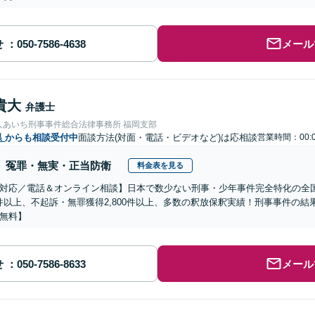
せ
メール
貴大
弁護士
人あいち刑事事件総合法律事務所 福岡支部
県
からも相談受付中
面談方法(対面・電話・ビデオなど)は応相談
営業時間：00:0
冤罪・無実・正当防衛
料金表を見る
対応／電話＆オンライン相談】日本で数少ない刑事・少年事件完全特化の全
00件以上、不起訴・無罪獲得2,800件以上、多数の釈放保釈実績！刑事事件の
無料】
せ
メール