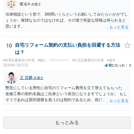
匿名A
弁護士
法律相談という形で、1時間いくらというお願いしてみたらいかがでし
ょうか。複雑なものではなければ、その場で有益な情報は得られると
思います。
10
自宅リフォーム契約の支払い負担を回避する方法
は？
#自筆証書遺言の作成
#個人・プライベート
#公正証書遺言の作成
#遺言
2026年7月27日
役にたった
2
王 宣麟
弁護士
懇意にしている男性に自宅のリフォーム費用を立て替えてもらった、
改修工事の契約名義はご自身という状況になりますでしょうか。 もし
そうであれば原則債務を負うのは契約であるため、残代金を捻出して
もらうよう約束した男性に支払いをお願いするしかないように思われ
ます。 入籍した場合でも、原則契約者が単独で全ての債務を負うこと
には変わりがありません。 なかなか対応に難しい案件であり、公開の
もっとみる
場でアドバイスを行うのも限界があるように思われますので、資料等
を持参のうえ個別に弁護士に相談されることをお勧めします。