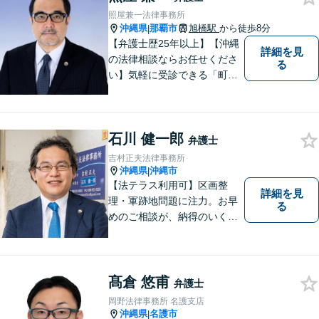
照屋兼一法律事務所
沖縄県
那覇市
旭橋駅
から徒歩8分
|
【弁護士歴25年以上】【沖縄
詳細を見
の法律相談ならお任せくださ
る
い】気軽に受診できる「町医
者」のような弁護士でありた
いと思っています。豊富な経
験により培ったノウハウを活
石川 健一郎
かし、ひとりでも多く悩まれ
弁護士
ている方を救います。ぜひご
吉村正夫法律事務所
相談ください。
沖縄県
沖縄市
|
【法テラス利用可】区画整
詳細を見
理・軍跡地問題に注力。お早
る
めのご相談が、納得のいく解
決への第一歩です！離婚／相
続問題など、話がこじれてし
まう前にご連絡を。あなたの
代理人として全力でサポート
髙倉 悠甫
弁護士
します【分割払い可】【休日
岡野法律事務所 名護支店
夜間対応】【駐車場あり】
沖縄県
名護市
|