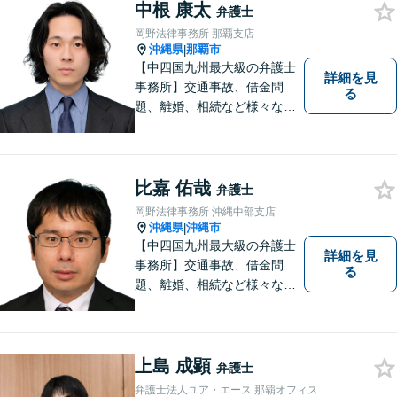
す。「沖縄ならではの習慣」
中根 康太
弁護士
を熟知した弁護士が多数在
岡野法律事務所 那覇支店
籍。
沖縄県
那覇市
|
【中四国九州最大級の弁護士
詳細を見
事務所】交通事故、借金問
る
題、離婚、相続など様々な問
題について、「何度でも無
料」の相談を行っています！
まずはお気軽にご相談くださ
い！
比嘉 佑哉
弁護士
岡野法律事務所 沖縄中部支店
沖縄県
沖縄市
|
【中四国九州最大級の弁護士
詳細を見
事務所】交通事故、借金問
る
題、離婚、相続など様々な問
題について、「何度でも無
料」の相談を行っています！
まずはお気軽にご相談くださ
い！
上島 成顕
弁護士
弁護士法人ユア・エース 那覇オフィス