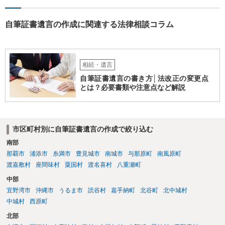
自筆証書遺言の作成に関連する法律相談コラム
相続・遺言
自筆証書遺言の書き方│法改正の変更点
とは？必要書類や注意点など解説
市区町村別に自筆証書遺言の作成で絞り込む
南部
那覇市
浦添市
糸満市
豊見城市
南城市
与那原町
南風原町
渡嘉敷村
座間味村
粟国村
渡名喜村
八重瀬町
中部
宜野湾市
沖縄市
うるま市
読谷村
嘉手納町
北谷町
北中城村
中城村
西原町
北部