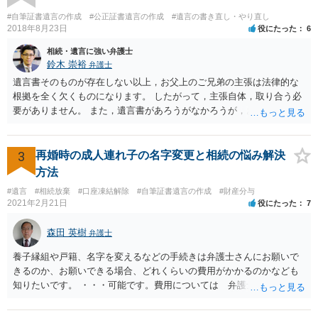
#自筆証書遺言の作成
#公正証書遺言の作成
#遺言の書き直し・やり直し
2018年8月23日
役にたった
6
相続・遺言に強い弁護士
鈴木 崇裕
弁護士
遺言書そのものが存在しない以上，お父上のご兄弟の主張は法律的な
根拠を全く欠くものになります。 したがって，主張自体，取り合う必
要がありません。 また，遺言書があろうがなかろうが，お父上のご兄
弟と面会しなければならない義務はもともとありません。 峰岸先生の
ご回答にもありますが， 代理人弁護士をたてて，その弁護士から相手
方に対して， ・相続に関する主張は法的根拠がなく，一切応じないこ
3
再婚時の成人連れ子の名字変更と相続の悩み解決
と ・今後一切の連絡をしてこないでほしいこと ・連絡を継続してくる
方法
ようであれば警察への通報や法的措置も辞さないこと などを記載した
#遺言
#相続放棄
#口座凍結解除
#自筆証書遺言の作成
#財産分与
書面を発送してもらうことがよろしいように思います。
2021年2月21日
役にたった
7
森田 英樹
弁護士
養子縁組や戸籍、名字を変えるなどの手続きは弁護士さんにお願いで
きるのか、お願いできる場合、どれくらいの費用がかかるのかなども
知りたいです。 ・・・可能です。費用については 弁護士と直接面談
の上 内容を確認し 協議の上個別に契約によって決まることになっ
ています。 やはり、成人した子のことまでごちゃごちゃ考えず、自分