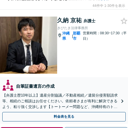
44件中 1-30件を表示
久納 京祐
弁護士
きびたき法律事務所
沖縄
那覇
営業時間：08:30~17:30（平
|
県
市
日）
自筆証書遺言の作成
【弁護士歴10年以上】遺産分割協議／不動産相続／遺留分侵害額請求
等、相続のご相談はお任せください。依頼者さまが有利に解決できる
よう、粘り強く交渉します【トートーメー問題など、沖縄特有のトラ
ブルにも対応】【バス停「天久」2分】
料金表を見る