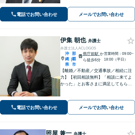
電話でお問い合わせ
メールでお問い合わせ
伊集 朝也
弁護士
弁護士法人ACLOGOS
沖
那
県庁前駅
か
営業時間：09:00~
縄
覇
|
18:00（平日）
ら徒歩6分
県
市
【離婚／不動産／交通事故／相続に注
力】【初回相談無料】「相談に来てよ
かった」とお客さまに満足してもらう
ことを大切にしています！沖縄にお住
まいの方・中小企業の方を支えるべ
く、丁寧なヒアリングで皆様のお気持
電話でお問い合わせ
メールでお問い合わせ
ちに寄り添います。
照屋 兼一
弁護士