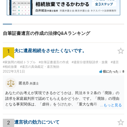
自筆証書遺言の作成の法律Q&Aランキング
1
夫に遺産相続をさせたくないです。
#家族間の相続トラブル
#自筆証書遺言の作成
#遺留分侵害額請求・放棄
#遺言
#相続放棄
#遺言の真偽鑑定・遺言無効
2022年3月1日
役にたった
8
匿名B
弁護士
あなたのお考えが実現できるかどうかは、民法８９２条の「廃除」の
請求を家庭裁判所で認めてもらえるかどうか、です。「廃除」の理由
となる事実関係は、「虐待」をうけたか、「重大な侮辱」を受けた
か、推定相続人たる夫に「その他著しい非行」があったか否かです。
「廃除」は遺言でも可能です（民法８９３条）。 弁護士に具体的な事
情を話して相談して、「廃除」が可能か、実際に法律相談を受けるこ
2
遺言状の効力について
とをお勧めします。