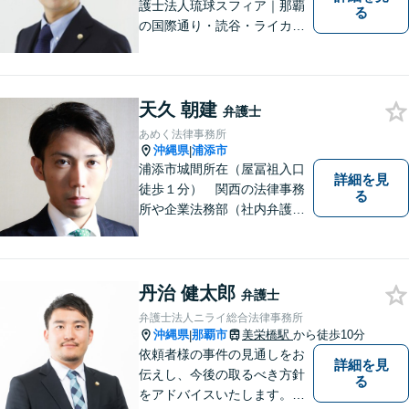
護士法人琉球スフィア｜那覇
る
の国際通り・読谷・ライカム
の3店舗ある沖縄最大級の法律
事務所｜法律家として、法的
知識の習得を心がけるだけで
はなく、一社会人として相談
天久 朝建
弁護士
者の心に寄り添っていける弁
あめく法律事務所
護士でありたいと思っていま
沖縄県
浦添市
|
す。
浦添市城間所在（屋冨祖入口
詳細を見
徒歩１分） 関西の法律事務
る
所や企業法務部（社内弁護士
として）で経験を積んだ弁護
士が対応いたします
丹治 健太郎
弁護士
弁護士法人ニライ総合法律事務所
沖縄県
那覇市
美栄橋駅
から徒歩10分
|
依頼者様の事件の見通しをお
詳細を見
伝えし、今後の取るべき方針
る
をアドバイスいたします。徹