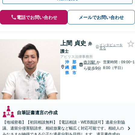
電話でお問い合わせ
メールでお問い合わせ
上間 貞史
弁
インタビューを
見る
護士
アビリス法律事務所
沖
那
壺川駅
か
営業時間：09:00~1
縄
覇
|
8:00（平日）
ら徒歩9分
県
市
自筆証書遺言の作成
【地域密着】【初回相談無料】【電話相談・WEB面談可】遺産分割協
議、遺留分侵害額請求、相続放棄など幅広く対応可能です。相続人の
みなさまが納得できる公正な遺産分割を目指します。遺言書作成や成