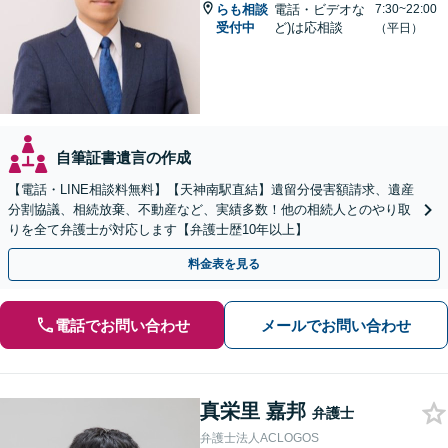
らも相談
電話・ビデオな
7:30~22:00
受付中
ど)は応相談
（平日）
自筆証書遺言の作成
【電話・LINE相談料無料】【天神南駅直結】遺留分侵害額請求、遺産
分割協議、相続放棄、不動産など、実績多数！他の相続人とのやり取
りを全て弁護士が対応します【弁護士歴10年以上】
料金表を見る
電話でお問い合わせ
メールでお問い合わせ
真栄里 嘉邦
弁護士
弁護士法人ACLOGOS