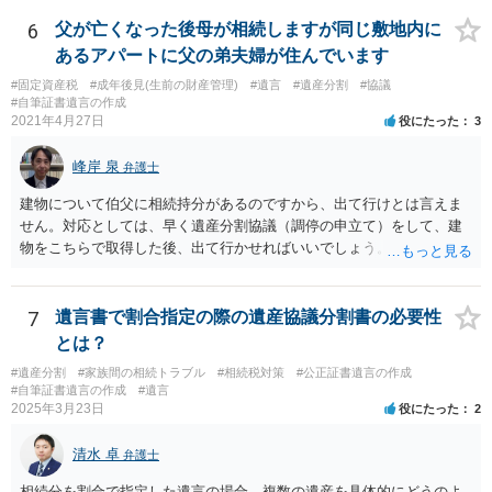
ません。 遺言執行者に就任し、遺言執行が完了したときの報酬だけ、
弁護士費用としてかかります。 ・亡くなった際に、法務局に預けた自
6
父が亡くなった後母が相続しますが同じ敷地内に
筆証書遺言の存在を親族がなかったものにされる可能性 ⇒自筆の遺言
あるアパートに父の弟夫婦が住んでいます
書を法務局に保管した場合、死亡後、法務局に遺言書の有無を照会す
#固定資産税
#成年後見(生前の財産管理)
#遺言
#遺産分割
#協議
ることになりますので、「法務局に預けた自筆証書遺言の存在を親族
#自筆証書遺言の作成
がなかったもの」にすることはできません。 存在をなかったものにす
2021年4月27日
役にたった
3
るというよりも、遺言の効力を争う（遺言は無効だ）と主張する場合
がありえますが、その予防方法は、遺言者と面談してみないと判断が
峰岸 泉
弁護士
難しいです。
建物について伯父に相続持分があるのですから、出て行けとは言えま
せん。対応としては、早く遺産分割協議（調停の申立て）をして、建
物をこちらで取得した後、出て行かせればいいでしょう。 建物の固定
資産税については、持分に応じた負担が考えられますが、時効にかか
っていない部分については請求すればいいと思います。 なお、家賃に
ついては、お父様自身が遺産分割手続をしなかったのですから、あき
7
遺言書で割合指定の際の遺産協議分割書の必要性
らめるしかないと思います。
とは？
#遺産分割
#家族間の相続トラブル
#相続税対策
#公正証書遺言の作成
#自筆証書遺言の作成
#遺言
2025年3月23日
役にたった
2
清水 卓
弁護士
相続分を割合で指定した遺言の場合、複数の遺産を具体的にどうのよ