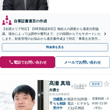
自筆証書遺言の作成
【全国エリア対応】【WEB面談対応】相続人の調査から遺産分割協
議、場合によっては調停や審判まで、どの段階からでもサポートいた
します。財産管理のお悩みから遺言書作成まで対応「事業を次世代に
引き継ぐ安心の事業承継をサポート」【完全個室相談】
料金表を見る
電話でお問い合わせ
メールでお問い合わせ
髙瀬 真哉
熊本県
インタビュ
ーを見る
弁護士
田迎法律事務所
営業時間：0
沖縄県
か
面談方法(対面・
らも相談
電話・ビデオな
9:00~21:00
受付中
ど)は応相談
（平日）