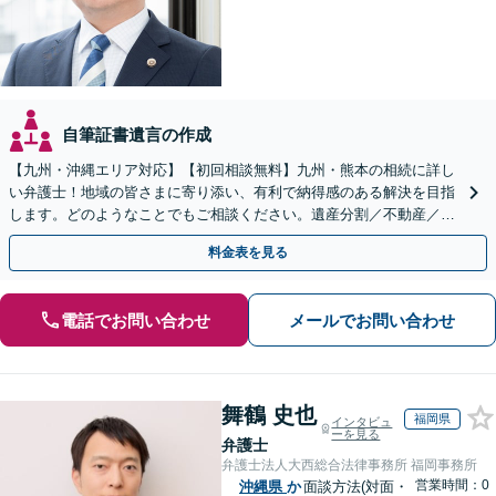
自筆証書遺言の作成
【九州・沖縄エリア対応】【初回相談無料】九州・熊本の相続に詳し
い弁護士！地域の皆さまに寄り添い、有利で納得感のある解決を目指
します。どのようなことでもご相談ください。遺産分割／不動産／遺
言書／使い込み／寄与分／遺留分／相続放棄【完全個室】
料金表を見る
電話でお問い合わせ
メールでお問い合わせ
舞鶴 史也
福岡県
インタビュ
ーを見る
弁護士
弁護士法人大西総合法律事務所 福岡事務所
営業時間：0
沖縄県
か
面談方法(対面・