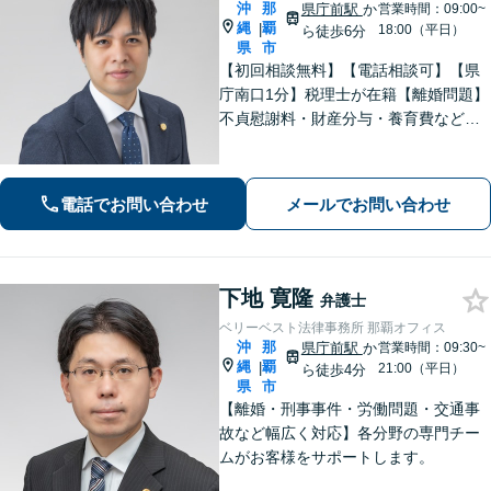
沖
那
県庁前駅
か
営業時間：09:00~
縄
覇
|
18:00（平日）
ら徒歩6分
県
市
【初回相談無料】【電話相談可】【県
庁南口1分】税理士が在籍【離婚問題】
不貞慰謝料・財産分与・養育費など。
協議・調停・別居中、どの段階でもご
相談ください【不動産】賃料増額（減
額）・明け渡し請求・立退料増額など
電話でお問い合わせ
メールでお問い合わせ
に対応。交渉から訴訟までお任せくだ
さい。
下地 寛隆
弁護士
ベリーベスト法律事務所 那覇オフィス
沖
那
県庁前駅
か
営業時間：09:30~
縄
覇
|
21:00（平日）
ら徒歩4分
県
市
【離婚・刑事事件・労働問題・交通事
故など幅広く対応】各分野の専門チー
ムがお客様をサポートします。