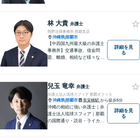
底したリーガルサービスを提
供します。
林 大貴
弁護士
岡野法律事務所 那覇支店
沖縄県
那覇市
|
【中四国九州最大級の弁護士
詳細を見
事務所】交通事故、借金問
る
題、離婚、相続など様々な問
題について、「何度でも無
料」の相談を行っています！
まずはお気軽にご相談くださ
い！
兒玉 竜幸
弁護士
弁護士法人琉球スフィア 那覇オフィス
沖縄県
那覇市
美栄橋駅
から徒歩6分
|
沖縄の相続に強い弁護士｜弁
詳細を見
護士法人琉球スフィア｜那覇
る
の国際通り・読谷・ライカム
の3店舗ある沖縄最大級の法律
事務所｜不安に悩まされる