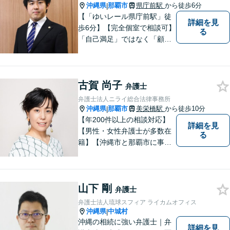
沖縄県
那覇市
県庁前駅
から徒歩6分
|
【「ゆいレール県庁前駅」徒
詳細を見
歩6分】【完全個室で相談可】
る
「自己満足」ではなく「顧客
満足」が得られたかどうかを
大切にしています。一人一人
の依頼者に寄り添い、依頼者
古賀 尚子
が本当に求める最高の結果に
弁護士
こだわり続けたいと考えてお
弁護士法人ニライ総合法律事務所
ります。 お気軽にご相談くだ
沖縄県
那覇市
美栄橋駅
から徒歩10分
|
さい。
【年200件以上の相談対応】
詳細を見
【男性・女性弁護士が多数在
る
籍】【沖縄市と那覇市に事務
所あり】離婚問題、相続問
題、労働雇用、刑事事件、企
業法務・企業側労働「沖縄な
山下 剛
らではの習慣」を熟知した弁
弁護士
護士が多数在籍。
弁護士法人琉球スフィア ライカムオフィス
沖縄県
中城村
|
沖縄の相続に強い弁護士｜弁
詳細を見