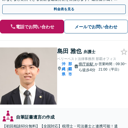
年後見人など、相続に向けた生前対策もお任せください。
料金表を見る
電話でお問い合わせ
メールでお問い合わせ
島田 雅也
弁護士
ベリーベスト法律事務所 那覇オフィス
沖
那
県庁前駅
か
営業時間：09:30~
縄
覇
|
21:00（平日）
ら徒歩4分
県
市
自筆証書遺言の作成
【初回相談60分無料】【全国対応】税理士・司法書士と連携可能！遺