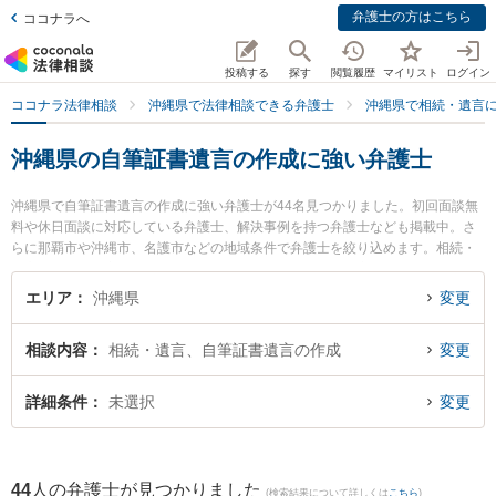
弁護士の方はこちら
ココナラへ
投稿する
探す
閲覧履歴
マイリスト
ログイン
ココナラ法律相談
沖縄県で法律相談できる弁護士
沖縄県で相続・遺言
沖縄県の自筆証書遺言の作成に強い弁護士
沖縄県で自筆証書遺言の作成に強い弁護士が44名見つかりました。初回面談無
料や休日面談に対応している弁護士、解決事例を持つ弁護士なども掲載中。さ
らに那覇市や沖縄市、名護市などの地域条件で弁護士を絞り込めます。相続・
遺言に関係する家族間の相続トラブルや認知症の相続、遺産分割等の細かな分
野での絞り込み検索もでき便利です。特にきびたき法律事務所の久納 京祐弁護
エリア
沖縄県
変更
士や弁護士法人ACLOGOSの桜井 愛弁護士、アビリス法律事務所の上間 貞史弁
護士のプロフィール情報や弁護士費用、強みなどが注目されています。『沖縄
相談内容
相続・遺言、自筆証書遺言の作成
変更
県で土日や夜間に発生した自筆証書遺言の作成のトラブルを今すぐに弁護士に
相談したい』『自筆証書遺言の作成のトラブル解決の実績豊富な近くの弁護士
を検索したい』『初回相談無料で自筆証書遺言の作成を法律相談できる沖縄県
詳細条件
未選択
変更
内の弁護士に相談予約したい』などでお困りの相談者さんにおすすめです。
44
人の弁護士が見つかりました
(検索結果について詳しくは
こちら
)