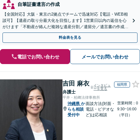
自筆証書遺言の作成
【全国対応】大阪・東京の2拠点でチームで迅速対応【電話・WEB相
談可】【遺産の取り分最大化を目指します】1営業日以内の返信を心
がけます「不動産が絡んだ複雑な遺産分割／遺留分／遺言書の作成・
執行／事業承継など、お任せください」【休日相談あり】
料金表を見る
電話でお問い合わせ
メールでお問い合わせ
吉田 麻衣
福岡県
インタビュ
ーを見る
弁護士
平井・柏﨑法律事務所
営業時間：0
沖縄県
か
面談方法(対面・
らも相談
電話・ビデオな
9:30~16:00
受付中
ど)は応相談
（平日）