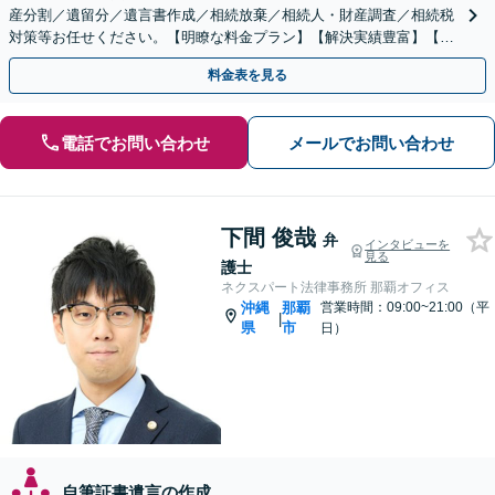
産分割／遺留分／遺言書作成／相続放棄／相続人・財産調査／相続税
対策等お任せください。【明瞭な料金プラン】【解決実績豊富】【電
話相談可】
料金表を見る
電話でお問い合わせ
メールでお問い合わせ
下間 俊哉
弁
インタビューを
見る
護士
ネクスパート法律事務所 那覇オフィス
沖縄
那覇
営業時間：09:00~21:00（平
|
県
市
日）
自筆証書遺言の作成