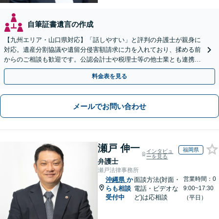
自筆証書遺言の作成
【九州エリア・山口県対応】「話しやすい」と評判の弁護士が親身に
対応。遺産分割協議や遺留分侵害額請求に力を入れており、揉める前
からのご相談も歓迎です。公認会計士や税理士等の他士業とも連携
し、円満な解決を全力でサポートいたします。
料金表を見る
メールでお問い合わせ
瀬戸 伸一
福岡県
インタビュ
ーを見る
弁護士
瀬戸法律事務所
営業時間：0
沖縄県
か
面談方法(対面・
らも相談
電話・ビデオな
9:00~17:30
受付中
ど)は応相談
（平日）