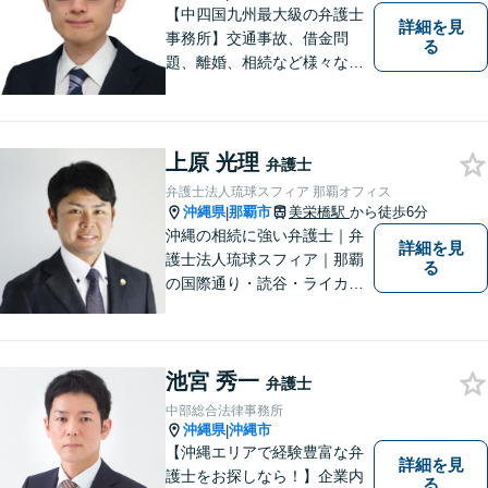
【中四国九州最大級の弁護士
詳細を見
事務所】交通事故、借金問
る
題、離婚、相続など様々な問
題について、「何度でも無
料」の相談を行っています！
まずはお気軽にご相談くださ
い！
上原 光理
弁護士
弁護士法人琉球スフィア 那覇オフィス
沖縄県
那覇市
美栄橋駅
から徒歩6分
|
沖縄の相続に強い弁護士｜弁
詳細を見
護士法人琉球スフィア｜那覇
る
の国際通り・読谷・ライカム
の3店舗ある沖縄最大級の法律
事務所｜私自身、月に10件程
度の新規相談を受けておりま
池宮 秀一
す。お気軽にご連絡くださ
弁護士
い！
中部総合法律事務所
沖縄県
沖縄市
|
【沖縄エリアで経験豊富な弁
詳細を見
護士をお探しなら！】企業内
る