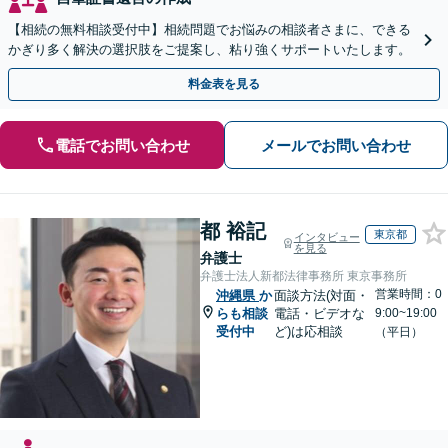
【相続の無料相談受付中】相続問題でお悩みの相談者さまに、できる
かぎり多く解決の選択肢をご提案し、粘り強くサポートいたします。
料金表を見る
電話でお問い合わせ
メールでお問い合わせ
都 裕記
東京都
インタビュー
を見る
弁護士
弁護士法人新都法律事務所 東京事務所
営業時間：0
沖縄県
か
面談方法(対面・
らも相談
電話・ビデオな
9:00~19:00
受付中
ど)は応相談
（平日）