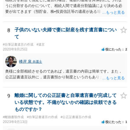
うに分割するのかについて、相続人間で遺産分割協議により決める必
要が出てきます（預貯金、株•投資信託等の遺産がある場合に、どの遺
産についても相続分の割合で分けるのか、預貯金はある相続人に、株•
投資信託は他の相続人にというような分け方をするのか等について
は、相続人間で遺産分割協議により決める必要があります）。
8
子供のいない夫婦で妻に財産を残す遺言書につい
て
#自筆証書遺言の作成
#遺言
2020年9月25日
役にたった
2
峰岸 泉
弁護士
奥様に全部相続させるのであれば，遺言書の内容は簡単です。また，
公正証書遺言以外に，遺言書預かり制度というのもあります。
9
離婚に関しての公正証書と自筆遺言書が完成して
いる状態です。不備がないかの確認は依頼できる
ものですか？
#離婚書類作成
#自筆証書遺言の作成
#公正証書遺言の作成
2023年9月13日
役にたった
1