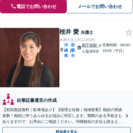
電話でお問い合わせ
メールでお問い合わせ
桜井 愛
弁護士
弁護士法人ACLOGOS
沖
那
県庁前駅
か
営業時間：09:00~
縄
覇
|
18:00（平日）
ら徒歩6分
県
市
自筆証書遺言の作成
【初回面談無料｜駐車場あり】【税理士在籍｜地域密着】相続の実績
多数！相続に伴うあらゆるお悩みに対応します。期限のある手続きも
ありますので、お早めにご相談ください。沖縄独自の文化も踏まえ解
決へ【WEB面談可】
料金表を見る