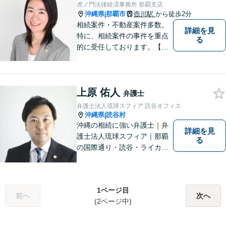
虎ノ門法律経済事務所 那覇支店
沖縄県
那覇市
壺川駅
から徒歩2分
|
相続案件・不動産案件多数。
詳細を見
特に、相続案件の事件を重点
る
的に受任しております。【初
回面談30分無料（電話・リモ
ート相談有料）】【夜間対応
可（事前予約要）】なお、労
上原 佑人
働問題については、雇用主の
弁護士
方からのご相談のみとさせて
弁護士法人琉球スフィア 読谷オフィス
いただいております。
沖縄県
読谷村
|
沖縄の相続に強い弁護士｜弁
詳細を見
護士法人琉球スフィア｜那覇
る
の国際通り・読谷・ライカム
の3店舗ある沖縄最大級の法律
事務所｜『毎月60件以上』の
相続無料相談を実施｜お気軽
1ページ目
にご連絡ください！
前へ
次へ
(2ページ中)