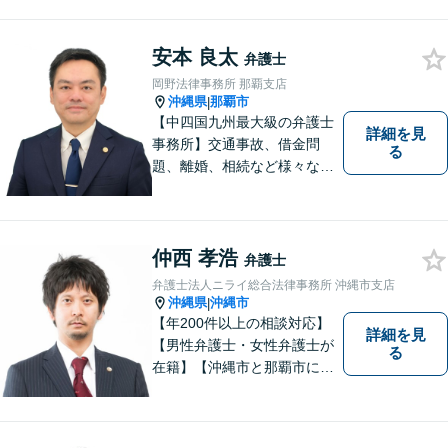
地域に密着した法的サービス
をご提供します！どんなご相
談にも親身に寄り添い、あな
安本 良太
弁護士
たの未来を全力でサポートい
岡野法律事務所 那覇支店
たします【沖縄北部エリア・
沖縄県
那覇市
|
名護市】
【中四国九州最大級の弁護士
詳細を見
事務所】交通事故、借金問
る
題、離婚、相続など様々な問
題について、「何度でも無
料」の相談を行っています！
まずはお気軽にご相談くださ
い！
仲西 孝浩
弁護士
弁護士法人ニライ総合法律事務所 沖縄市支店
沖縄県
沖縄市
|
【年200件以上の相談対応】
詳細を見
【男性弁護士・女性弁護士が
る
在籍】【沖縄市と那覇市に事
務所あり】離婚問題、相続問
題、労働雇用、刑事事件、企
業法務など幅広く対応しま