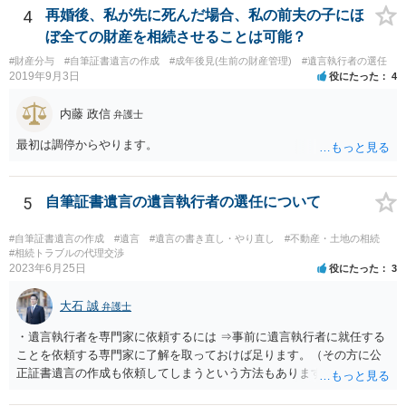
の事だけ考えるべきなのでしょうか ・・・お子さんの事をまで含め良
4
再婚後、私が先に死んだ場合、私の前夫の子にほ
い解決案があればお悩みになるのは当然と言えば当然のことです。 彼
ぼ全ての財産を相続させることは可能？
と親子関係を結びたいと思っているが、名字は変えたくない・・・養
#財産分与
#自筆証書遺言の作成
#成年後見(生前の財産管理)
#遺言執行者の選任
子縁組の必要があり 氏も変更することになります。 しかし 彼は成人
2019年9月3日
役にたった
4
しているとは言え、自分の子と私の連れ子、全て平等にしたいと希
望。もちろん私もそうできればと思います。 ・・・婚姻前の契約 あ
内藤 政信
弁護士
るいは 遺言書などで その意思を実現する方法はあります。 弁護
士に相談してみてください。
最初は調停からやります。
5
自筆証書遺言の遺言執行者の選任について
#自筆証書遺言の作成
#遺言
#遺言の書き直し・やり直し
#不動産・土地の相続
#相続トラブルの代理交渉
2023年6月25日
役にたった
3
大石 誠
弁護士
・遺言執行者を専門家に依頼するには ⇒事前に遺言執行者に就任する
ことを依頼する専門家に了解を取っておけば足ります。（その方に公
正証書遺言の作成も依頼してしまうという方法もあります） 事前に了
解を取るだけであれば、契約は不要ですし、契約料を払う必要もあり