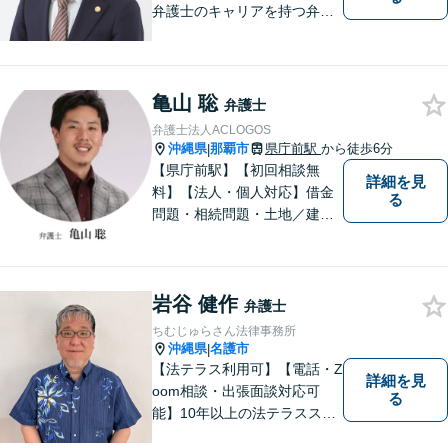
弁護士のキャリアを持つ弁護
士。離婚／労働／企業法務／
債務整理／交通事故など、多
種多様なご相談に対応してお
ります。スピード感を持っ
亀山 聡
弁護士
て、かつ丁寧な対応を心がけ
弁護士法人ACLOGOS
ていますので、ぜひ気兼ねな
沖縄県
那覇市
県庁前駅
から徒歩6分
|
くご相談ください。
【県庁前駅】【初回相談無
詳細を見
料】【法人・個人対応】借金
る
問題・相続問題・土地／建物
／建築紛争・企業法務・事業
承継なら弁護士法人アクロゴ
スにお任せください。
岩谷 健作
弁護士
ちむじゅらさん法律事務所
沖縄県
名護市
|
【法テラス利用可】【電話・Z
詳細を見
oom相談・出張面談対応可
る
能】10年以上の法テラススタ
ッフ弁護士の経験を活かし、